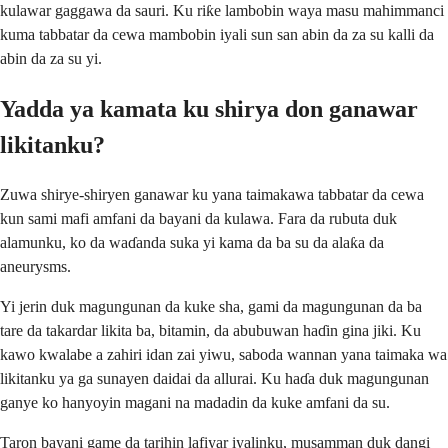
kulawar gaggawa da sauri. Ku riƙe lambobin waya masu mahimmanci
kuma tabbatar da cewa mambobin iyali sun san abin da za su kalli da
abin da za su yi.
Yadda ya kamata ku shirya don ganawar
likitanku?
Zuwa shirye-shiryen ganawar ku yana taimakawa tabbatar da cewa
kun sami mafi amfani da bayani da kulawa. Fara da rubuta duk
alamunku, ko da waɗanda suka yi kama da ba su da alaƙa da
aneurysms.
Yi jerin duk magungunan da kuke sha, gami da magungunan da ba
tare da takardar likita ba, bitamin, da abubuwan haɗin gina jiki. Ku
kawo kwalabe a zahiri idan zai yiwu, saboda wannan yana taimaka wa
likitanku ya ga sunayen daidai da allurai. Ku haɗa duk magungunan
ganye ko hanyoyin magani na madadin da kuke amfani da su.
Taron bayani game da tarihin lafiyar iyalinku, musamman duk dangi