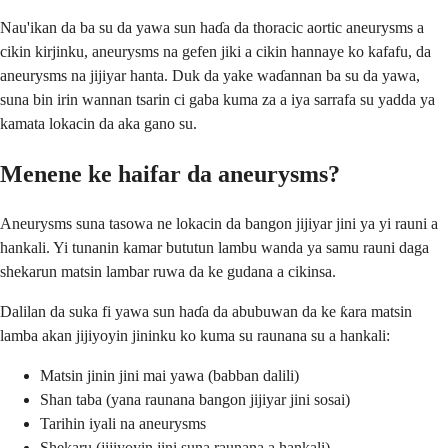
Nau'ikan da ba su da yawa sun haɗa da thoracic aortic aneurysms a
cikin kirjinku, aneurysms na gefen jiki a cikin hannaye ko kafafu, da
aneurysms na jijiyar hanta. Duk da yake waɗannan ba su da yawa,
suna bin irin wannan tsarin ci gaba kuma za a iya sarrafa su yadda ya
kamata lokacin da aka gano su.
Menene ke haifar da aneurysms?
Aneurysms suna tasowa ne lokacin da bangon jijiyar jini ya yi rauni a
hankali. Yi tunanin kamar bututun lambu wanda ya samu rauni daga
shekarun matsin lambar ruwa da ke gudana a cikinsa.
Dalilan da suka fi yawa sun haɗa da abubuwan da ke ƙara matsin
lamba akan jijiyoyin jininku ko kuma su raunana su a hankali:
Matsin jinin jini mai yawa (babban dalili)
Shan taba (yana raunana bangon jijiyar jini sosai)
Tarihin iyali na aneurysms
Shekaru (jijiyoyin jini suna raunana a hankali)