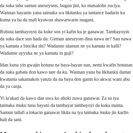
da suka taɓa samun aneurysms, bugun jini, ko matsalolin zuciya.
Wannan bayanin yana taimaka wa likitanku ya tantance haɗarin ku
kuma ya ba da mafi kyawun shawarwarin magani.
Rubuta tambayoyin da kuke son yi kafin ku je ganawar. Tambayoyin
da suka dace sun haɗa da: Girman aneurysm dina nawa ne? Sau nawa
ya kamata a bincika shi? Wadanne alamun ne ya kamata in kalli?
Wadanne ayyuka ne ya kamata in guji?
Idan kuna yin gwajin hotuna na baya-bayan nan, nemi kwafin hotunan
da suka gabata don kawo tare da ku. Wannan yana ba likitanku damar
kwatanta sakamakon yanzu da na baya don ganin ko akwai wani abu
da ya canja.
Yi la'akari da kawo ɗan uwa ko aboki zuwa ganawar. Za su iya
taimaka muku tuna bayani da tambayar tambayoyi da kuka manta.
Samun tallafi a lokacin ganawar likita na iya taimaka muku jin ƙarfin
hali da sani.