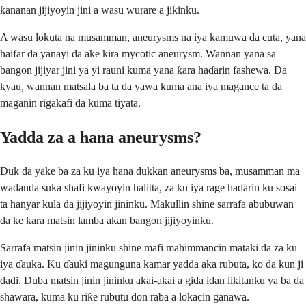
ƙananan jijiyoyin jini a wasu wurare a jikinku.
A wasu lokuta na musamman, aneurysms na iya kamuwa da cuta, yana
haifar da yanayi da ake kira mycotic aneurysm. Wannan yana sa
bangon jijiyar jini ya yi rauni kuma yana ƙara haɗarin fashewa. Da
kyau, wannan matsala ba ta da yawa kuma ana iya magance ta da
maganin rigakafi da kuma tiyata.
Yadda za a hana aneurysms?
Duk da yake ba za ku iya hana dukkan aneurysms ba, musamman ma
wadanda suka shafi kwayoyin halitta, za ku iya rage haɗarin ku sosai
ta hanyar kula da jijiyoyin jininku. Makullin shine sarrafa abubuwan
da ke ƙara matsin lamba akan bangon jijiyoyinku.
Sarrafa matsin jinin jininku shine mafi mahimmancin mataki da za ku
iya ɗauka. Ku ɗauki magunguna kamar yadda aka rubuta, ko da kun ji
daɗi. Duba matsin jinin jininku akai-akai a gida idan likitanku ya ba da
shawara, kuma ku riƙe rubutu don raba a lokacin ganawa.