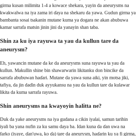
girma kusan milimita 1-4 a kowace shekara, yayin da aneurysms na
kwakwalwa na iya zama iri ɗaya na shekaru da yawa. Gudun girma ya
bambanta sosai tsakanin mutane kuma ya dogara ne akan abubuwa
kamar sarrafa matsin jinin jini da yanayin shan taba.
Shin za ku iya rayuwa ta yau da kullun tare da
aneurysm?
Eh, yawancin mutane da ke da aneurysms suna rayuwa ta yau da
kullun. Makullin shine bin shawarwarin likitanku don bincike da
sarrafa abubuwan haɗari. Mutane da yawa suna aiki, yin motsa jiki,
tafiya, da jin daɗin duk ayyukansu na yau da kullun tare da kulawar
likita da kuma sarrafa rayuwa.
Shin aneurysms na kwayoyin halitta ne?
Duk da yake aneurysms na iya gudana a cikin iyalai, samun tarihin
iyali ba yana nufin za ku samu daya ba. Idan kuna da ɗan uwa na
farko (iyaye, ɗan'uwa, ko ɗa) tare da aneurysm, haɗarin ku ya fi girma,