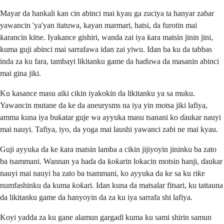
Mayar da hankali kan cin abinci mai kyau ga zuciya ta hanyar zaɓar
yawancin 'ya'yan itatuwa, kayan marmari, hatsi, da furotin mai
ƙarancin kitse. Iyakance gishiri, wanda zai iya ƙara matsin jinin jini,
kuma guji abinci mai sarrafawa idan zai yiwu. Idan ba ku da tabbas
inda za ku fara, tambayi likitanku game da haɗuwa da masanin abinci
mai gina jiki.
Ku kasance masu aiki cikin iyakokin da likitanku ya sa muku.
Yawancin mutane da ke da aneurysms na iya yin motsa jiki lafiya,
amma kuna iya buƙatar guje wa ayyuka masu tsanani ko ɗaukar nauyi
mai nauyi. Tafiya, iyo, da yoga mai laushi yawanci zaɓi ne mai kyau.
Guji ayyuka da ke ƙara matsin lamba a cikin jijiyoyin jininku ba zato
ba tsammani. Wannan ya haɗa da ƙoƙarin lokacin motsin hanji, ɗaukar
nauyi mai nauyi ba zato ba tsammani, ko ayyuka da ke sa ku riƙe
numfashinku da kuma ƙoƙari. Idan kuna da matsalar fitsari, ku tattauna
da likitanku game da hanyoyin da za ku iya sarrafa shi lafiya.
Koyi yadda za ku gane alamun gargaɗi kuma ku sami shirin samun