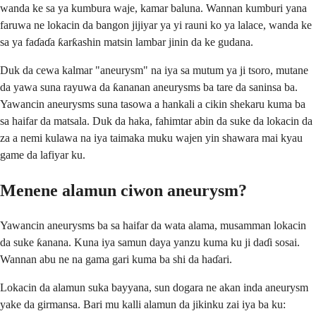
wanda ke sa ya kumbura waje, kamar baluna. Wannan kumburi yana
faruwa ne lokacin da bangon jijiyar ya yi rauni ko ya lalace, wanda ke
sa ya faɗaɗa ƙarƙashin matsin lambar jinin da ke gudana.
Duk da cewa kalmar "aneurysm" na iya sa mutum ya ji tsoro, mutane
da yawa suna rayuwa da ƙananan aneurysms ba tare da saninsa ba.
Yawancin aneurysms suna tasowa a hankali a cikin shekaru kuma ba
sa haifar da matsala. Duk da haka, fahimtar abin da suke da lokacin da
za a nemi kulawa na iya taimaka muku wajen yin shawara mai kyau
game da lafiyar ku.
Menene alamun ciwon aneurysm?
Yawancin aneurysms ba sa haifar da wata alama, musamman lokacin
da suke ƙanana. Kuna iya samun daya yanzu kuma ku ji daɗi sosai.
Wannan abu ne na gama gari kuma ba shi da haɗari.
Lokacin da alamun suka bayyana, sun dogara ne akan inda aneurysm
yake da girmansa. Bari mu kalli alamun da jikinku zai iya ba ku: