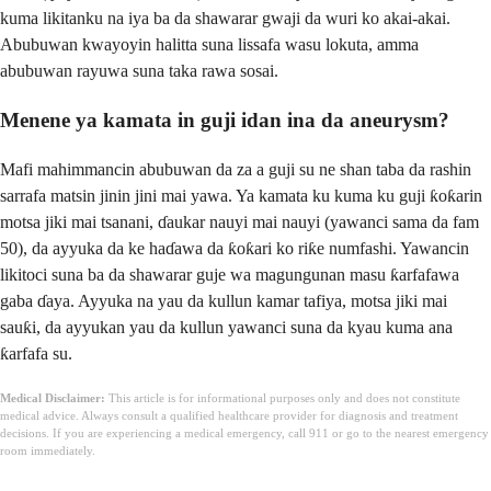
kuma likitanku na iya ba da shawarar gwaji da wuri ko akai-akai.
Abubuwan kwayoyin halitta suna lissafa wasu lokuta, amma
abubuwan rayuwa suna taka rawa sosai.
Menene ya kamata in guji idan ina da aneurysm?
Mafi mahimmancin abubuwan da za a guji su ne shan taba da rashin
sarrafa matsin jinin jini mai yawa. Ya kamata ku kuma ku guji ƙoƙarin
motsa jiki mai tsanani, ɗaukar nauyi mai nauyi (yawanci sama da fam
50), da ayyuka da ke haɗawa da ƙoƙari ko riƙe numfashi. Yawancin
likitoci suna ba da shawarar guje wa magungunan masu ƙarfafawa
gaba ɗaya. Ayyuka na yau da kullun kamar tafiya, motsa jiki mai
sauƙi, da ayyukan yau da kullun yawanci suna da kyau kuma ana
ƙarfafa su.
Medical Disclaimer:
This article is for informational purposes only and does not constitute
medical advice. Always consult a qualified healthcare provider for diagnosis and treatment
decisions. If you are experiencing a medical emergency, call 911 or go to the nearest emergency
room immediately.