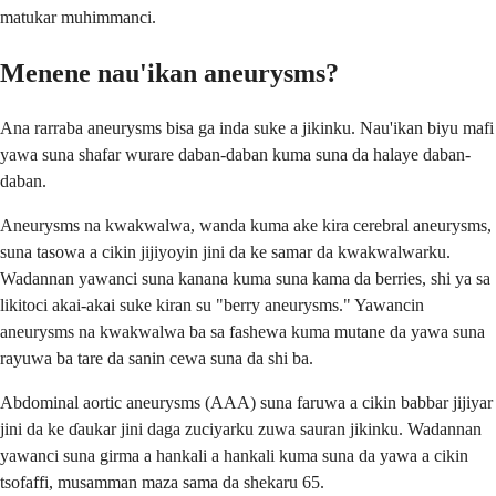
matukar muhimmanci.
Menene nau'ikan aneurysms?
Ana rarraba aneurysms bisa ga inda suke a jikinku. Nau'ikan biyu mafi
yawa suna shafar wurare daban-daban kuma suna da halaye daban-
daban.
Aneurysms na kwakwalwa, wanda kuma ake kira cerebral aneurysms,
suna tasowa a cikin jijiyoyin jini da ke samar da kwakwalwarku.
Wadannan yawanci suna kanana kuma suna kama da berries, shi ya sa
likitoci akai-akai suke kiran su "berry aneurysms." Yawancin
aneurysms na kwakwalwa ba sa fashewa kuma mutane da yawa suna
rayuwa ba tare da sanin cewa suna da shi ba.
Abdominal aortic aneurysms (AAA) suna faruwa a cikin babbar jijiyar
jini da ke ɗaukar jini daga zuciyarku zuwa sauran jikinku. Wadannan
yawanci suna girma a hankali a hankali kuma suna da yawa a cikin
tsofaffi, musamman maza sama da shekaru 65.