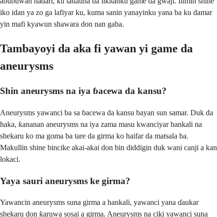
abubuwan haɗari, ku tattauna da likitanku game da gwaji. Ilimin shine
iko idan ya zo ga lafiyar ku, kuma sanin yanayinku yana ba ku damar
yin mafi kyawun shawara don nan gaba.
Tambayoyi da aka fi yawan yi game da
aneurysms
Shin aneurysms na iya ɓacewa da kansu?
Aneurysms yawanci ba sa ɓacewa da kansu bayan sun samar. Duk da
haka, ƙananan aneurysms na iya zama masu kwanciyar hankali na
shekaru ko ma goma ba tare da girma ko haifar da matsala ba.
Makullin shine bincike akai-akai don bin diddigin duk wani canji a kan
lokaci.
Yaya sauri aneurysms ke girma?
Yawancin aneurysms suna girma a hankali, yawanci yana ɗaukar
shekaru don ƙaruwa sosai a girma. Aneurysms na ciki yawanci suna