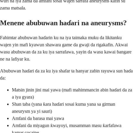
wuri na iya zama da amfani sosai wajen sarrafa aneurysms kafin su
zama matsala.
Menene abubuwan haɗari na aneurysms?
Fahimtar abubuwan haɗarin ku na iya taimaka muku da likitanku
wajen yin mafi kyawun shawara game da gwaji da rigakafin. Akwai
wasu abubuwan da za ku iya sarrafawa, yayin da wasu kawai ɓangare
ne na lafiyar ku.
Abubuwan haɗari da za ku iya shafar ta hanyar zaɓin rayuwa sun haɗa
da:
Matsin jinin jini mai yawa (mafi mahimmancin abin haɗari da za
a iya gyara)
Shan taba (yana ƙara haɗari sosai kuma yana sa girman
aneurysm ya yi sauri)
Amfani da barasa mai yawa
Amfani da miyagun ƙwayoyi, musamman masu ƙarfafawa
kamar cocaine