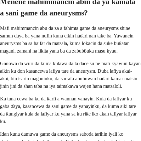
Menene mahimmancin abin da ya kamata
a sani game da aneurysms?
Mafi mahimmancin abu da za a fahimta game da aneurysms shine
samun daya ba yana nufin kuna cikin haɗari nan take ba. Yawancin
aneurysms ba sa haifar da matsala, kuma lokacin da suke buƙatar
magani, zamani na likita yana ba da zaɓuɓɓuka masu kyau.
Ganowa da wuri da kuma kulawa da ta dace su ne mafi kyawun kayan
aikin ku don kasancewa lafiya tare da aneurysm. Duba lafiya akai-
akai, bin tsarin maganinku, da sarrafa abubuwan haɗari kamar matsin
jinin jini da shan taba na iya taimakawa wajen hana matsaloli.
Ka tuna cewa ba ku da ƙarfi a wannan yanayin. Kula da lafiyar ku
gaba ɗaya, kasancewa da sani game da yanayinku, da kuma aiki tare
da ƙungiyar kula da lafiyar ku yana sa ku riƙe iko akan tafiyar lafiyar
ku.
Idan kuna damuwa game da aneurysms saboda tarihin iyali ko