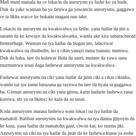
Mafi muni matsala ita ce lokacin da aneurysm ya fashe ko ya buɗe.
Duk da yake wannan ba ya faruwa ga yawancin aneurysms, gaggawa
ce ta likita wacce ke buƙatar magani nan take.
Lokacin da aneurysm na kwakwalwa ya fashe, yana haifar da jini a
sararin da ke kewaye da kwakwalwarku, wanda ake kira subarachnoid
hemorrhage. Wannan na iya haifar da bugun jini, lalacewar
kwakwalwa na dindindin, ko a cikin yanayi masu tsanani, mutuwa.
Duk da haka, tare da kulawar likita da sauri, mutane da yawa suna
murmurewa sosai daga fashewar aneurysms na kwakwalwa.
Fashewar aneurysms na ciki yana haifar da jinin ciki a cikin cikinku,
wanda zai iya zama barazana ga rayuwa ba tare da tiyata ta gaggawa
ba. Girman aneurysm na ciki yana girma, ƙarin haɗarin fashewa yana
ƙaruwa, shi ya sa likitoci ke kula da su sosai.
Koda aneurysms marasa fashewa wani lokaci na iya haifar da
matsaloli. Babban aneurysms na kwakwalwa na iya danna jijiyoyin da
ke kusa, yana haifar da matsalolin gani, ciwon kai, ko raunin jiki.
Aneurysms na ciki na iya haifar da jinin da ke fashewa kuma ya toshe