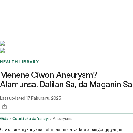
Benchmarks
Stories
FAQ
Sign up / Log in
HEALTH LIBRARY
Menene Ciwon Aneurysm?
Alamunsa, Dalilan Sa, da Maganin Sa
Last updated
17 Faburairu, 2025
Gida
Cututtuka da Yanayi
Aneurysms
Ciwon aneurysm yana nufin raunin da ya faru a bangon jijiyar jini