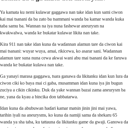
Ya kamata ku nemi kulawar gaggawa nan take idan kun sami ciwon
kai mai tsanani da ba zato ba tsammani wanda ba kamar wanda kuka
taɓa samu ba. Wannan na iya nuna fashewar aneurysm na
kwakwalwa, wanda ke buƙatar kulawar likita nan take.
Kira 911 nan take idan kuna da waɗannan alamun tare da ciwon kai
mai tsanani: wuyar wuya, amai, rikicewa, ko asarar sani. Wadannan
alamun tare suna nuna cewa akwai wani abu mai tsanani da ke faruwa
wanda ke buƙatar kulawa nan take.
Ga yanayi marasa gaggawa, tsara ganawa da likitanku idan kun lura da
ciwon ciki ko baya mai ci gaba, musamman idan kuna iya jin bugun
zuciya a cikin cikinku. Duk da yake wannan bazai zama aneurysm ba
ne, yana da kyau a bincika don tabbatarwa.
Idan kuna da abubuwan haɗari kamar matsin jinin jini mai yawa,
tarihin iyali na aneurysms, ko kuna da namiji sama da shekaru 65
wanda ya sha taba, ku tattauna da likitanku game da gwaji. Ganowa da