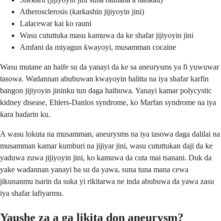
Atherosclerosis (ƙarƙashin jijiyoyin jini)
Lalacewar kai ko rauni
Wasu cututtuka masu kamuwa da ke shafar jijiyoyin jini
Amfani da miyagun ƙwayoyi, musamman cocaine
Wasu mutane an haife su da yanayi da ke sa aneurysms ya fi yuwuwar
tasowa. Wadannan abubuwan kwayoyin halitta na iya shafar karfin
bangon jijiyoyin jininku tun daga haihuwa. Yanayi kamar polycystic
kidney disease, Ehlers-Danlos syndrome, ko Marfan syndrome na iya
ƙara haɗarin ku.
A wasu lokuta na musamman, aneurysms na iya tasowa daga dalilai na
musamman kamar kumburi na jijiyar jini, wasu cututtukan daji da ke
yaduwa zuwa jijiyoyin jini, ko kamuwa da cuta mai tsanani. Duk da
yake waɗannan yanayi ba su da yawa, suna tuna mana cewa
jikunanmu tsarin da suka yi rikitarwa ne inda abubuwa da yawa zasu
iya shafar lafiyarmu.
Yaushe za a ga likita don aneurysm?