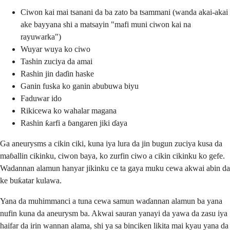
Ciwon kai mai tsanani da ba zato ba tsammani (wanda akai-akai
ake bayyana shi a matsayin "mafi muni ciwon kai na
rayuwarka")
Wuyar wuya ko ciwo
Tashin zuciya da amai
Rashin jin daɗin haske
Ganin fuska ko ganin abubuwa biyu
Faduwar ido
Rikicewa ko wahalar magana
Rashin ƙarfi a ɓangaren jiki ɗaya
Ga aneurysms a cikin ciki, kuna iya lura da jin bugun zuciya kusa da
maɓallin cikinku, ciwon baya, ko zurfin ciwo a cikin cikinku ko gefe.
Wadannan alamun hanyar jikinku ce ta gaya muku cewa akwai abin da
ke buƙatar kulawa.
Yana da muhimmanci a tuna cewa samun waɗannan alamun ba yana
nufin kuna da aneurysm ba. Akwai sauran yanayi da yawa da zasu iya
haifar da irin wannan alama, shi ya sa binciken likita mai kyau yana da