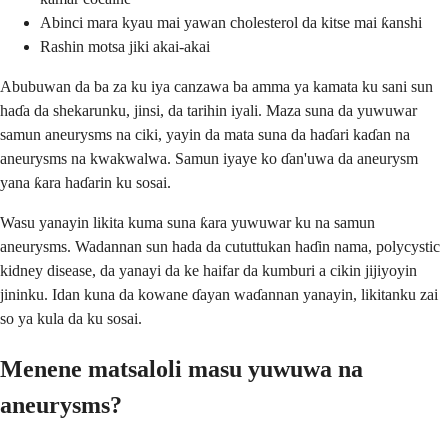
Abinci mara kyau mai yawan cholesterol da kitse mai ƙanshi
Rashin motsa jiki akai-akai
Abubuwan da ba za ku iya canzawa ba amma ya kamata ku sani sun
haɗa da shekarunku, jinsi, da tarihin iyali. Maza suna da yuwuwar
samun aneurysms na ciki, yayin da mata suna da haɗari kaɗan na
aneurysms na kwakwalwa. Samun iyaye ko ɗan'uwa da aneurysm
yana ƙara haɗarin ku sosai.
Wasu yanayin likita kuma suna ƙara yuwuwar ku na samun
aneurysms. Wadannan sun hada da cututtukan haɗin nama, polycystic
kidney disease, da yanayi da ke haifar da kumburi a cikin jijiyoyin
jininku. Idan kuna da kowane ɗayan waɗannan yanayin, likitanku zai
so ya kula da ku sosai.
Menene matsaloli masu yuwuwa na
aneurysms?