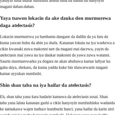
yanayin suna shafar numfashi amma suna da dalilai da hanyoyin
magani daban-daban.
Yaya tsawon lokacin da ake ɗauka don murmurewa
daga atelectasis?
Lokacin murmurewa ya bambanta dangane da dalilin da ya faru da
kuma yawan huhu da abin ya shafa. Ƙananan lokuta na iya warkewa a
cikin kwanaki zuwa makonni tare da magani mai dacewa, yayin da
atelectasis mai yawa na iya ɗaukar makonni da yawa zuwa watanni.
Saurin murmurewarku ya dogara ne akan abubuwa kamar lafiyar ku
gaba ɗaya, shekaru, da kuma yadda kuke bin shawarwarin magani
kamar ayyukan numfashi.
Shin shan taba na iya haifar da atelectasis?
Eh, shan taba yana ƙara haɗarin kamuwa da atelectasis sosai. Shan
taba yana lalata ƙananan gashi a cikin hanyoyin numfashinku waɗanda
ke taimakawa wajen tsaftace kumburin hanci, yana haifar da ƙarin sirri