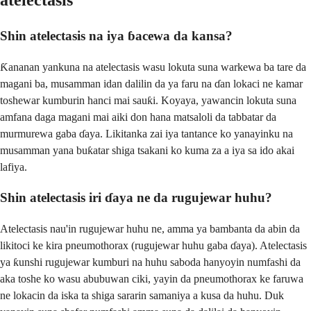
Shin atelectasis na iya ɓacewa da kansa?
Ƙananan yankuna na atelectasis wasu lokuta suna warkewa ba tare da
magani ba, musamman idan dalilin da ya faru na ɗan lokaci ne kamar
toshewar kumburin hanci mai sauƙi. Koyaya, yawancin lokuta suna
amfana daga magani mai aiki don hana matsaloli da tabbatar da
murmurewa gaba ɗaya. Likitanka zai iya tantance ko yanayinku na
musamman yana buƙatar shiga tsakani ko kuma za a iya sa ido akai
lafiya.
Shin atelectasis iri ɗaya ne da rugujewar huhu?
Atelectasis nau'in rugujewar huhu ne, amma ya bambanta da abin da
likitoci ke kira pneumothorax (rugujewar huhu gaba ɗaya). Atelectasis
ya ƙunshi rugujewar kumburi na huhu saboda hanyoyin numfashi da
aka toshe ko wasu abubuwan ciki, yayin da pneumothorax ke faruwa
ne lokacin da iska ta shiga sararin samaniya a kusa da huhu. Duk