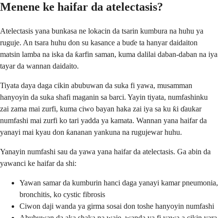
Menene ke haifar da atelectasis?
Atelectasis yana bunkasa ne lokacin da tsarin kumbura na huhu ya
ruguje. An tsara huhu don su kasance a buɗe ta hanyar daidaiton
matsin lamba na iska da ƙarfin saman, kuma dalilai daban-daban na iya
tayar da wannan daidaito.
Tiyata daya daga cikin abubuwan da suka fi yawa, musamman
hanyoyin da suka shafi maganin sa barci. Yayin tiyata, numfashinku
zai zama mai zurfi, kuma ciwo bayan haka zai iya sa ku ƙi ɗaukar
numfashi mai zurfi ko tari yadda ya kamata. Wannan yana haifar da
yanayi mai kyau don ƙananan yankuna na rugujewar huhu.
Yanayin numfashi sau da yawa yana haifar da atelectasis. Ga abin da
yawanci ke haifar da shi:
Yawan samar da kumburin hanci daga yanayi kamar pneumonia,
bronchitis, ko cystic fibrosis
Ciwon daji wanda ya girma sosai don toshe hanyoyin numfashi
Abubuwan da aka shaka na waje, wanda ya fi yawa a cikin yara