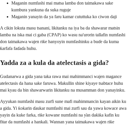
Maganin numfashi mai matsa lamba don taimakawa sake
kumbura yankuna da suka ruguje
Maganin yanayin da ya faru kamar cututtuka ko ciwon daji
A cikin lokuta masu tsanani, likitanku na iya ba da shawarar matsin
lamba na iska mai ci gaba (CPAP) ko wasu na'urorin tallafin numfashi
don taimakawa wajen riƙe hanyoyin numfashinku a buɗe da kuma
ƙarfafa faɗaɗa huhu.
Yadda za a kula da atelectasis a gida?
Gudanarwa a gida yana taka rawa mai mahimmanci wajen magance
atelectasis da hana sake faruwa. Makullin shine kiyaye tsabtace huhu
mai kyau da bin shawarwarin likitanku na musamman don yanayinku.
Ayyukan numfashi masu zurfi sune mafi mahimmancin kayan aikin ku
a gida. Yi ƙoƙarin ɗaukar numfashi mai zurfi sau da yawa kowace awa
yayin da kuke farka, riƙe kowane numfashi na ƴan daƙiƙa kafin ku
fitar da numfashi a hankali. Wannan yana taimakawa wajen riƙe