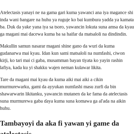
Atelectasis yanayi ne na gama gari kuma yawanci ana iya magance shi
inda wani ɓangare na huhu ya ruguje ko bai kumbura yadda ya kamata
ba. Duk da yake yana iya sa tsoro, yawancin lokuta suna amsa da kyau
ga magani mai dacewa kuma ba sa haifar da matsaloli na dindindin.
Makullin samun nasarar magani shine gano da wuri da kuma
gudanarwa mai kyau. Idan kun sami matsaloli na numfashi, ciwon
kirji, ko tari mai ci gaba, musamman bayan tiyata ko yayin rashin
lafiya, kada ku yi shakku wajen neman kulawar likita.
Tare da magani mai kyau da kuma aiki mai aiki a cikin
murmurewarku, gami da ayyukan numfashi masu zurfi da bin
shawarwarin likitanku, yawancin mutanen da ke fama da atelectasis
suna murmurewa gaba ɗaya kuma suna komawa ga al'ada na aikin
huhu.
Tambayoyi da aka fi yawan yi game da
atelectasis