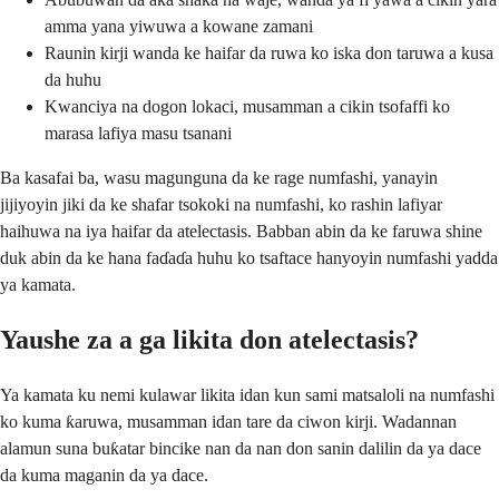
amma yana yiwuwa a kowane zamani
Raunin kirji wanda ke haifar da ruwa ko iska don taruwa a kusa
da huhu
Kwanciya na dogon lokaci, musamman a cikin tsofaffi ko
marasa lafiya masu tsanani
Ba kasafai ba, wasu magunguna da ke rage numfashi, yanayin
jijiyoyin jiki da ke shafar tsokoki na numfashi, ko rashin lafiyar
haihuwa na iya haifar da atelectasis. Babban abin da ke faruwa shine
duk abin da ke hana faɗaɗa huhu ko tsaftace hanyoyin numfashi yadda
ya kamata.
Yaushe za a ga likita don atelectasis?
Ya kamata ku nemi kulawar likita idan kun sami matsaloli na numfashi
ko kuma ƙaruwa, musamman idan tare da ciwon kirji. Wadannan
alamun suna buƙatar bincike nan da nan don sanin dalilin da ya dace
da kuma maganin da ya dace.