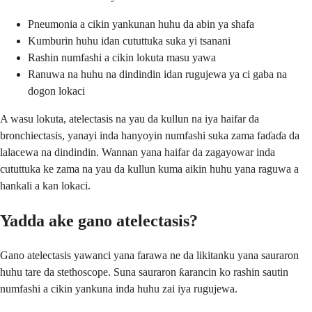
Pneumonia a cikin yankunan huhu da abin ya shafa
Kumburin huhu idan cututtuka suka yi tsanani
Rashin numfashi a cikin lokuta masu yawa
Ranuwa na huhu na dindindin idan rugujewa ya ci gaba na
dogon lokaci
A wasu lokuta, atelectasis na yau da kullun na iya haifar da
bronchiectasis, yanayi inda hanyoyin numfashi suka zama faɗaɗa da
lalacewa na dindindin. Wannan yana haifar da zagayowar inda
cututtuka ke zama na yau da kullun kuma aikin huhu yana raguwa a
hankali a kan lokaci.
Yadda ake gano atelectasis?
Gano atelectasis yawanci yana farawa ne da likitanku yana sauraron
huhu tare da stethoscope. Suna sauraron ƙarancin ko rashin sautin
numfashi a cikin yankuna inda huhu zai iya rugujewa.