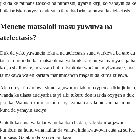
jiki da ke raunana tsokoki na numfashi, gyaran kirji, ko yanayin da ke
buƙatar iskar oxygen duk suna ƙara haɗarin kamuwa da atelectasis.
Menene matsaloli masu yuwuwa na
atelectasis?
Duk da yake yawancin lokuta na atelectasis suna warkewa ba tare da
tasirin dindindin ba, matsaloli na iya bunkasa idan yanayin ya ci gaba
ko ya shafi manyan sassan huhu. Fahimtar waɗannan yiwuwar yana
taimakawa wajen ƙarfafa mahimmancin magani da kuma kulawa.
Abin da ya fi damuwa shine raguwar matakan oxygen a cikin jininka,
wanda ke tilasta zuciyarka ta yi aiki tuƙuru don isar da oxygen a duk
jikinka. Wannan ƙarin ƙoƙari na iya zama matsala musamman idan
kuna da yanayin zuciya.
Cututtuka suna wakiltar wani babban haɗari, saboda rugujewar
kumburi na huhu yana haifar da yanayi inda ƙwayoyin cuta za su iya
bunkasa. Ga abin da zai iya bunkasa: