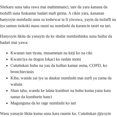
Shekaru suna taka rawa mai mahimmanci, tare da yara ƙanana da
tsofaffi suna fuskantar haɗari mafi girma. A cikin yara, ƙananan
hanyoyin numfashi suna sa toshewar ta fi yiwuwa, yayin da tsofaffi na
iya samun tsokoki masu rauni na numfashi da ƙarancin tasiri na tari.
Hanyoyin likita da yanayin da ke shafar numfashinku suna haifar da
haɗari mai yawa:
Kwanan nan tiyata, musamman na kirji ko na ciki
Kwanciya na dogon lokaci ko rashin motsi
Cututtukan huhu na yau da kullun kamar asma, COPD, ko
bronchiectasis
Kiba, wanda zai iya sa ɗaukar numfashi mai zurfi ya zama da
wahala
Shan taba, wanda ke lalata kumburi na huhu kuma yana ƙara
samar da kumburin hanci
Magunguna da ke rage numfashi ko tari
Wasu yanayin likita kuma suna ƙara raunin ku. Cututtukan jijiyoyin