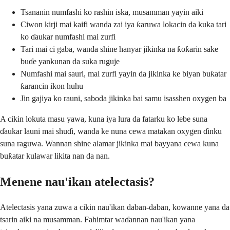
Tsananin numfashi ko rashin iska, musamman yayin aiki
Ciwon kirji mai kaifi wanda zai iya ƙaruwa lokacin da kuka tari
ko ɗaukar numfashi mai zurfi
Tari mai ci gaba, wanda shine hanyar jikinka na ƙoƙarin sake
buɗe yankunan da suka ruguje
Numfashi mai sauri, mai zurfi yayin da jikinka ke biyan buƙatar
ƙarancin ikon huhu
Jin gajiya ko rauni, saboda jikinka bai samu isasshen oxygen ba
A cikin lokuta masu yawa, kuna iya lura da fatarku ko lebe suna
ɗaukar launi mai shuɗi, wanda ke nuna cewa matakan oxygen ɗinku
suna raguwa. Wannan shine alamar jikinka mai bayyana cewa kuna
buƙatar kulawar likita nan da nan.
Menene nau'ikan atelectasis?
Atelectasis yana zuwa a cikin nau'ikan daban-daban, kowanne yana da
tsarin aiki na musamman. Fahimtar waɗannan nau'ikan yana