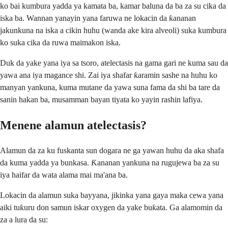
ko bai kumbura yadda ya kamata ba, kamar baluna da ba za su cika da
iska ba. Wannan yanayin yana faruwa ne lokacin da ƙananan
jakunkuna na iska a cikin huhu (wanda ake kira alveoli) suka kumbura
ko suka cika da ruwa maimakon iska.
Duk da yake yana iya sa tsoro, atelectasis na gama gari ne kuma sau da
yawa ana iya magance shi. Zai iya shafar ƙaramin sashe na huhu ko
manyan yankuna, kuma mutane da yawa suna fama da shi ba tare da
sanin hakan ba, musamman bayan tiyata ko yayin rashin lafiya.
Menene alamun atelectasis?
Alamun da za ku fuskanta sun dogara ne ga yawan huhu da aka shafa
da kuma yadda ya bunkasa. Ƙananan yankuna na rugujewa ba za su
iya haifar da wata alama mai ma'ana ba.
Lokacin da alamun suka bayyana, jikinka yana gaya maka cewa yana
aiki tuƙuru don samun iskar oxygen da yake buƙata. Ga alamomin da
za a lura da su: