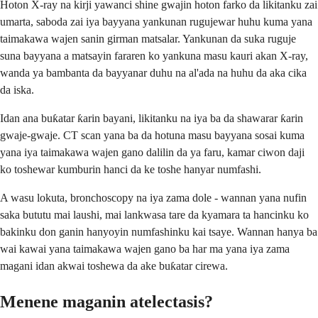
Hoton X-ray na kirji yawanci shine gwajin hoton farko da likitanku zai
umarta, saboda zai iya bayyana yankunan rugujewar huhu kuma yana
taimakawa wajen sanin girman matsalar. Yankunan da suka ruguje
suna bayyana a matsayin fararen ko yankuna masu kauri akan X-ray,
wanda ya bambanta da bayyanar duhu na al'ada na huhu da aka cika
da iska.
Idan ana buƙatar ƙarin bayani, likitanku na iya ba da shawarar ƙarin
gwaje-gwaje. CT scan yana ba da hotuna masu bayyana sosai kuma
yana iya taimakawa wajen gano dalilin da ya faru, kamar ciwon daji
ko toshewar kumburin hanci da ke toshe hanyar numfashi.
A wasu lokuta, bronchoscopy na iya zama dole - wannan yana nufin
saka bututu mai laushi, mai lankwasa tare da kyamara ta hancinku ko
bakinku don ganin hanyoyin numfashinku kai tsaye. Wannan hanya ba
wai kawai yana taimakawa wajen gano ba har ma yana iya zama
magani idan akwai toshewa da ake buƙatar cirewa.
Menene maganin atelectasis?