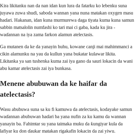
Kira likitanku nan da nan idan kun lura da fatarku ko lebenku suna
juyawa zuwa shuɗi, saboda wannan yana nuna matakan oxygen masu
haɗari. Hakanan, idan kuna murmurewa daga tiyata kuma kuna samun
sabbin matsalolin numfashi ko tari mai ci gaba, kada ku jira -
waɗannan na iya zama farkon alamun atelectasis.
Ga mutanen da ke da yanayin huhu, kowane canji mai mahimmanci a
cikin alamunku na yau da kullun yana buƙatar kulawar likita.
Likitanka ya san tushenka kuma zai iya gano da sauri lokacin da wani
abu kamar atelectasis zai iya bunkasa.
Menene abubuwan da ke haifar da
atelectasis?
Wasu abubuwa suna sa ku fi kamuwa da atelectasis, kodayake samun
waɗannan abubuwan haɗari ba yana nufin za ku kamu da wannan
yanayin ba. Fahimtar su yana taimaka muku da ƙungiyar kula da
lafiyar ku don ɗaukar matakan rigakafin lokacin da zai yiwu.