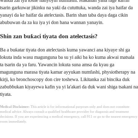
wanda zai iya toshe hanyoyin numfashi. Hakanan yana rage ƙarfin
tsarin garkuwar jikinku na yaƙi da cututtuka, wanda zai iya haifar da
yanayi da ke haifar da atelectasis. Barin shan taba daya daga cikin
abubuwan da za ku iya yi don hana wannan yanayin.
Shin zan buƙaci tiyata don atelectasis?
Ba a buƙatar tiyata don atelectasis kuma yawanci ana kiyaye shi ga
lokuta inda wasu magunguna ba su yi aiki ba ko kuma akwai matsala
ta tsarin da ya faru. Yawancin lokuta suna amsa da kyau ga
magunguna marasa tiyata kamar ayyukan numfashi, physiotherapy na
kirji, ko bronchoscopy don cire toshewa. Likitanka zai bincika duk
zaɓuɓɓukan kiyayewa kafin ya yi la'akari da duk wani shiga tsakani na
tiyata.
Medical Disclaimer:
This article is for informational purposes only and does not constitute
medical advice. Always consult a qualified healthcare provider for diagnosis and treatment
decisions. If you are experiencing a medical emergency, call 911 or go to the nearest emergency
room immediately.