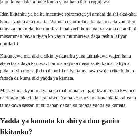
jakunkunan iska a buɗe kuma yana hana ƙarin rugujewa.
Idan likitanku ya ba ku incentive spirometer, yi amfani da shi akai-akai
kamar yadda aka umarta. Wannan na'urar tana ba da amsa ta gani don
taimaka muku ɗaukar numfashi mai zurfi kuma na iya zama da amfani
musamman bayan tiyata ko yayin murmurewa daga rashin lafiyar
numfashi.
Kasancewa mai aiki a cikin iyakatarku yana taimakawa wajen hana
atelectasis daga ƙaruwa. Har ma ayyuka masu sauƙi kamar tafiya a
gida ko yin motsa jiki mai laushi na iya taimakawa wajen riƙe huhu a
faɗaɗa da kuma aiki yadda ya kamata.
Matsayi mai kyau ma yana da mahimmanci - guji kwanciya a kwance
na dogon lokaci idan zai yiwu. Zama ko canza matsayi akai-akai yana
taimakawa sassan huhu daban-daban su faɗaɗa yadda ya kamata.
Yadda ya kamata ku shirya don ganin
likitanku?