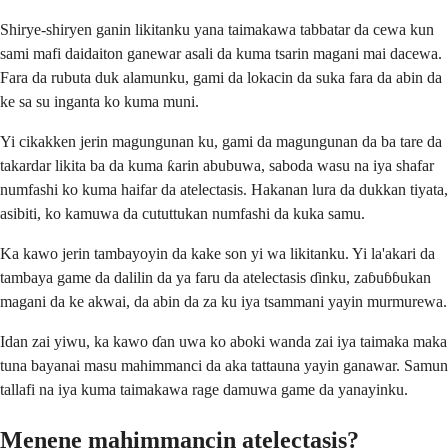
Shirye-shiryen ganin likitanku yana taimakawa tabbatar da cewa kun
sami mafi daidaiton ganewar asali da kuma tsarin magani mai dacewa.
Fara da rubuta duk alamunku, gami da lokacin da suka fara da abin da
ke sa su inganta ko kuma muni.
Yi cikakken jerin magungunan ku, gami da magungunan da ba tare da
takardar likita ba da kuma ƙarin abubuwa, saboda wasu na iya shafar
numfashi ko kuma haifar da atelectasis. Hakanan lura da dukkan tiyata,
asibiti, ko kamuwa da cututtukan numfashi da kuka samu.
Ka kawo jerin tambayoyin da kake son yi wa likitanku. Yi la'akari da
tambaya game da dalilin da ya faru da atelectasis ɗinku, zaɓuɓɓukan
magani da ke akwai, da abin da za ku iya tsammani yayin murmurewa.
Idan zai yiwu, ka kawo ɗan uwa ko aboki wanda zai iya taimaka maka
tuna bayanai masu mahimmanci da aka tattauna yayin ganawar. Samun
tallafi na iya kuma taimakawa rage damuwa game da yanayinku.
Menene mahimmancin atelectasis?