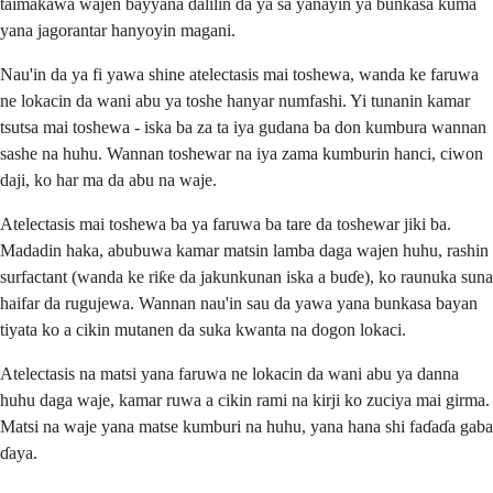
taimakawa wajen bayyana dalilin da ya sa yanayin ya bunkasa kuma
yana jagorantar hanyoyin magani.
Nau'in da ya fi yawa shine atelectasis mai toshewa, wanda ke faruwa
ne lokacin da wani abu ya toshe hanyar numfashi. Yi tunanin kamar
tsutsa mai toshewa - iska ba za ta iya gudana ba don kumbura wannan
sashe na huhu. Wannan toshewar na iya zama kumburin hanci, ciwon
daji, ko har ma da abu na waje.
Atelectasis mai toshewa ba ya faruwa ba tare da toshewar jiki ba.
Madadin haka, abubuwa kamar matsin lamba daga wajen huhu, rashin
surfactant (wanda ke riƙe da jakunkunan iska a buɗe), ko raunuka suna
haifar da rugujewa. Wannan nau'in sau da yawa yana bunkasa bayan
tiyata ko a cikin mutanen da suka kwanta na dogon lokaci.
Atelectasis na matsi yana faruwa ne lokacin da wani abu ya danna
huhu daga waje, kamar ruwa a cikin rami na kirji ko zuciya mai girma.
Matsi na waje yana matse kumburi na huhu, yana hana shi faɗaɗa gaba
ɗaya.