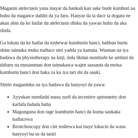
Maganin atelectasis yana mayar da hankali kan sake buɗe kumburi na
huhu da magance dalilin da ya faru. Hanyar da ta dace ta dogara ne
akan abin da ke haifar da atelectasis ɗinku da yawan huhu da aka
shafa.
Ga lokuta da ke haifar da toshewar kumburin hanci, babban burin
shine taimaka muku tsaftace sirri yadda ya kamata. Wannan na iya
haɗawa da physiotherapy na kirji, inda likitan numfashi ke amfani da
dabaru na musamman don taimakawa wajen sassauta da motsa
kumburin hanci don haka za ku iya tari shi da sauƙi.
Shirin maganinku na iya haɗawa da hanyoyi da yawa:
Ayyukan numfashi masu zurfi da incentive spirometry don
ƙarfafa faɗaɗa huhu
Magunguna don rage kumburin hanci da kuma sauƙaƙa
tsaftacewa
Bronchoscopy don cire toshewa kai tsaye lokacin da wasu
hanyoyi ba su da tasiri