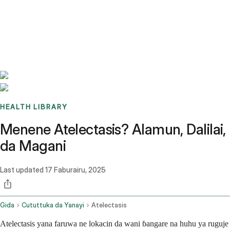
Benchmarks
Stories
FAQ
Sign up / Log in
HEALTH LIBRARY
Menene Atelectasis? Alamun, Dalilai,
da Magani
Last updated
17 Faburairu, 2025
Gida
Cututtuka da Yanayi
Atelectasis
Atelectasis yana faruwa ne lokacin da wani ɓangare na huhu ya ruguje