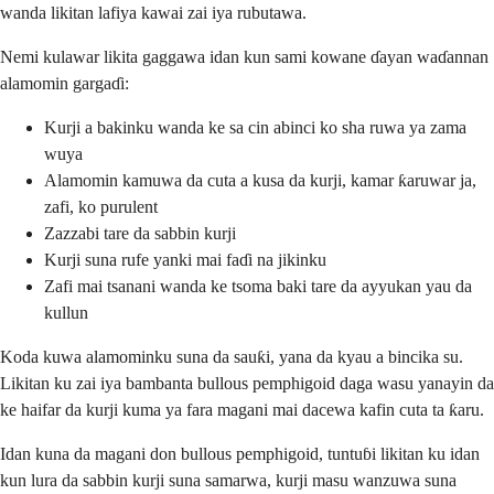
wanda likitan lafiya kawai zai iya rubutawa.
Nemi kulawar likita gaggawa idan kun sami kowane ɗayan waɗannan
alamomin gargaɗi:
Kurji a bakinku wanda ke sa cin abinci ko sha ruwa ya zama
wuya
Alamomin kamuwa da cuta a kusa da kurji, kamar ƙaruwar ja,
zafi, ko purulent
Zazzabi tare da sabbin kurji
Kurji suna rufe yanki mai faɗi na jikinku
Zafi mai tsanani wanda ke tsoma baki tare da ayyukan yau da
kullun
Koda kuwa alamominku suna da sauƙi, yana da kyau a bincika su.
Likitan ku zai iya bambanta bullous pemphigoid daga wasu yanayin da
ke haifar da kurji kuma ya fara magani mai dacewa kafin cuta ta ƙaru.
Idan kuna da magani don bullous pemphigoid, tuntuɓi likitan ku idan
kun lura da sabbin kurji suna samarwa, kurji masu wanzuwa suna