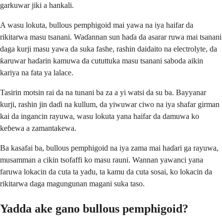
garkuwar jiki a hankali.
A wasu lokuta, bullous pemphigoid mai yawa na iya haifar da
rikitarwa masu tsanani. Waɗannan sun haɗa da asarar ruwa mai tsanani
daga kurji masu yawa da suka fashe, rashin daidaito na electrolyte, da
ƙaruwar haɗarin kamuwa da cututtuka masu tsanani saboda aikin
kariya na fata ya lalace.
Tasirin motsin rai da na tunani ba za a yi watsi da su ba. Bayyanar
kurji, rashin jin daɗi na kullum, da yiwuwar ciwo na iya shafar girman
kai da ingancin rayuwa, wasu lokuta yana haifar da damuwa ko
keɓewa a zamantakewa.
Ba kasafai ba, bullous pemphigoid na iya zama mai haɗari ga rayuwa,
musamman a cikin tsofaffi ko masu rauni. Wannan yawanci yana
faruwa lokacin da cuta ta yadu, ta kamu da cuta sosai, ko lokacin da
rikitarwa daga magungunan magani suka taso.
Yadda ake gano bullous pemphigoid?