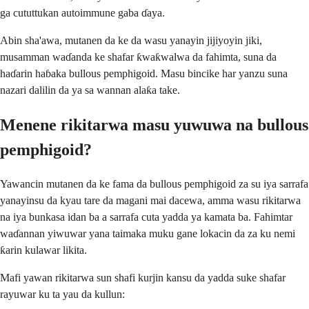
ga cututtukan autoimmune gaba ɗaya.
Abin sha'awa, mutanen da ke da wasu yanayin jijiyoyin jiki,
musamman waɗanda ke shafar ƙwaƙwalwa da fahimta, suna da
haɗarin haɓaka bullous pemphigoid. Masu bincike har yanzu suna
nazari dalilin da ya sa wannan alaƙa take.
Menene rikitarwa masu yuwuwa na bullous
pemphigoid?
Yawancin mutanen da ke fama da bullous pemphigoid za su iya sarrafa
yanayinsu da kyau tare da magani mai dacewa, amma wasu rikitarwa
na iya bunkasa idan ba a sarrafa cuta yadda ya kamata ba. Fahimtar
waɗannan yiwuwar yana taimaka muku gane lokacin da za ku nemi
ƙarin kulawar likita.
Mafi yawan rikitarwa sun shafi kurjin kansu da yadda suke shafar
rayuwar ku ta yau da kullun: