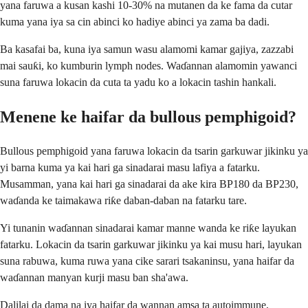
yana faruwa a kusan kashi 10-30% na mutanen da ke fama da cutar
kuma yana iya sa cin abinci ko hadiye abinci ya zama ba dadi.
Ba kasafai ba, kuna iya samun wasu alamomi kamar gajiya, zazzabi
mai sauƙi, ko kumburin lymph nodes. Waɗannan alamomin yawanci
suna faruwa lokacin da cuta ta yadu ko a lokacin tashin hankali.
Menene ke haifar da bullous pemphigoid?
Bullous pemphigoid yana faruwa lokacin da tsarin garkuwar jikinku ya
yi barna kuma ya kai hari ga sinadarai masu lafiya a fatarku.
Musamman, yana kai hari ga sinadarai da ake kira BP180 da BP230,
waɗanda ke taimakawa riƙe daban-daban na fatarku tare.
Yi tunanin waɗannan sinadarai kamar manne wanda ke riƙe layukan
fatarku. Lokacin da tsarin garkuwar jikinku ya kai musu hari, layukan
suna rabuwa, kuma ruwa yana cike sarari tsakaninsu, yana haifar da
waɗannan manyan kurji masu ban sha'awa.
Dalilai da dama na iya haifar da wannan amsa ta autoimmune,