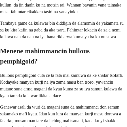
kullun, da jin daɗin ku na motsin rai. Wannan bayanin yana taimaka
musu fahimtar cikakken tasiri na yanayinku.
Tambaya game da kulawar bin diddigin da alamomin da yakamata su
sa ku kira kafin na gaba da aka tsara. Fahimtar lokacin da za a nemi
kulawa nan da nan na iya hana rikitarwa kuma ya ba ku nutsuwa.
Menene mahimmancin bullous
pemphigoid?
Bullous pemphigoid cuta ce ta fata mai kamuwa da ke shafar tsofaffi.
Kodayake manyan kurji na iya zama masu ban tsoro, yawancin
mutane suna amsa magani da kyau kuma za su iya samun kulawa da
kyau tare da kulawar likita ta dace.
Ganewar asali da wuri da magani suna da mahimmanci don samun
sakamako mafi kyau. Idan kun lura da manyan kurji masu dorewa a
fatarku, musamman tare da itching mai tsanani, kada ku yi shakku