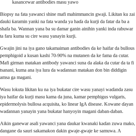
kasancewar antibodies masu yawo
Biopsy na fata yawanci shine mafi mahimmancin gwaji. Likitan ku zai
ɗauki ƙaramin yanki na fata wanda ya haɗa da kurji da fatar da ba a
shafa ba. Wannan yana ba su damar ganin ainihin yanki inda rabuwar
ta faru kuma su cire wasu yanayin kurji.
Gwajin jini na iya gano takamaiman antibodies da ke haifar da bullous
pemphigoid a kusan kashi 70-90% na mutanen da ke fama da cutar.
Mafi girman matakan antibody yawanci suna da alaƙa da cutar da ta fi
tsanani, kuma ana iya lura da waɗannan matakan don bin diddigin
amsa ga magani.
Wasu lokuta likitan ku na iya buƙatar cire wasu yanayi waɗanda zasu
iya haifar da kurji masu kama da juna, kamar pemphigus vulgaris,
epidermolysis bullosa acquisita, ko linear IgA disease. Kowane ɗayan
waɗannan yanayin yana buƙatar hanyoyin magani daban-daban.
Aikin ganewar asali yawanci yana ɗaukar kwanaki kaɗan zuwa mako,
dangane da sauri sakamakon dakin gwaje-gwaje ke samuwa. A