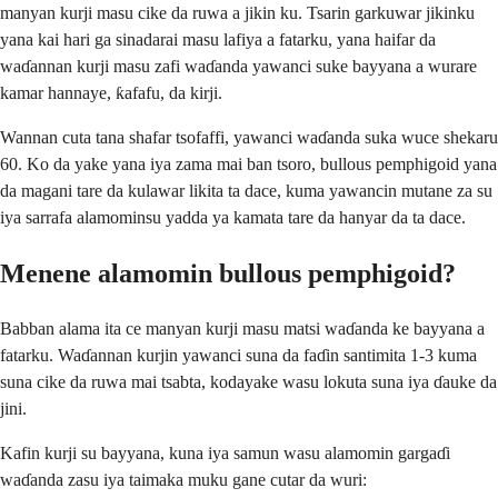
manyan kurji masu cike da ruwa a jikin ku. Tsarin garkuwar jikinku
yana kai hari ga sinadarai masu lafiya a fatarku, yana haifar da
waɗannan kurji masu zafi waɗanda yawanci suke bayyana a wurare
kamar hannaye, ƙafafu, da kirji.
Wannan cuta tana shafar tsofaffi, yawanci waɗanda suka wuce shekaru
60. Ko da yake yana iya zama mai ban tsoro, bullous pemphigoid yana
da magani tare da kulawar likita ta dace, kuma yawancin mutane za su
iya sarrafa alamominsu yadda ya kamata tare da hanyar da ta dace.
Menene alamomin bullous pemphigoid?
Babban alama ita ce manyan kurji masu matsi waɗanda ke bayyana a
fatarku. Waɗannan kurjin yawanci suna da faɗin santimita 1-3 kuma
suna cike da ruwa mai tsabta, kodayake wasu lokuta suna iya ɗauke da
jini.
Kafin kurji su bayyana, kuna iya samun wasu alamomin gargaɗi
waɗanda zasu iya taimaka muku gane cutar da wuri: