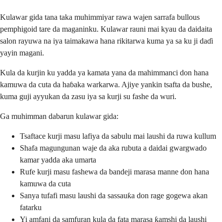
Kulawar gida tana taka muhimmiyar rawa wajen sarrafa bullous
pemphigoid tare da maganinku. Kulawar rauni mai kyau da daidaita
salon rayuwa na iya taimakawa hana rikitarwa kuma ya sa ku ji daɗi
yayin magani.
Kula da kurjin ku yadda ya kamata yana da mahimmanci don hana
kamuwa da cuta da haɓaka warkarwa. Ajiye yankin tsafta da bushe,
kuma guji ayyukan da zasu iya sa kurji su fashe da wuri.
Ga muhimman dabarun kulawar gida:
Tsaftace kurji masu lafiya da sabulu mai laushi da ruwa kullum
Shafa magungunan waje da aka rubuta a daidai gwargwado
kamar yadda aka umarta
Rufe kurji masu fashewa da bandeji marasa manne don hana
kamuwa da cuta
Sanya tufafi masu laushi da sassauƙa don rage gogewa akan
fatarku
Yi amfani da samfuran kula da fata marasa ƙamshi da laushi