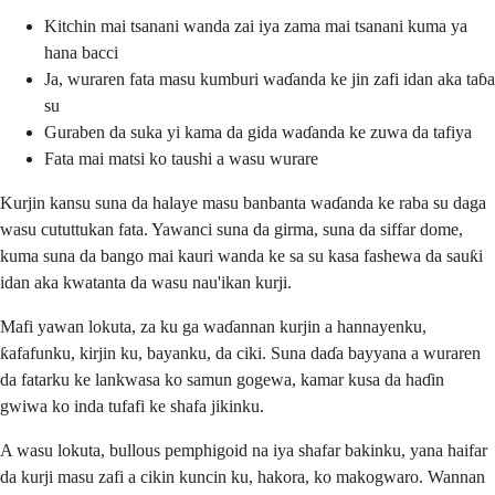
Kitchin mai tsanani wanda zai iya zama mai tsanani kuma ya
hana bacci
Ja, wuraren fata masu kumburi waɗanda ke jin zafi idan aka taɓa
su
Guraben da suka yi kama da gida waɗanda ke zuwa da tafiya
Fata mai matsi ko taushi a wasu wurare
Kurjin kansu suna da halaye masu banbanta waɗanda ke raba su daga
wasu cututtukan fata. Yawanci suna da girma, suna da siffar dome,
kuma suna da bango mai kauri wanda ke sa su kasa fashewa da sauƙi
idan aka kwatanta da wasu nau'ikan kurji.
Mafi yawan lokuta, za ku ga waɗannan kurjin a hannayenku,
ƙafafunku, kirjin ku, bayanku, da ciki. Suna daɗa bayyana a wuraren
da fatarku ke lankwasa ko samun gogewa, kamar kusa da haɗin
gwiwa ko inda tufafi ke shafa jikinku.
A wasu lokuta, bullous pemphigoid na iya shafar bakinku, yana haifar
da kurji masu zafi a cikin kuncin ku, hakora, ko makogwaro. Wannan