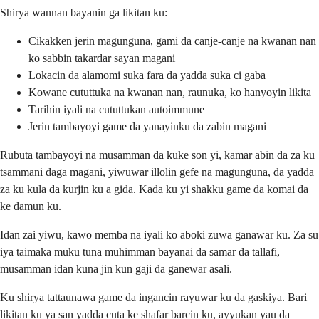
Shirya wannan bayanin ga likitan ku:
Cikakken jerin magunguna, gami da canje-canje na kwanan nan
ko sabbin takardar sayan magani
Lokacin da alamomi suka fara da yadda suka ci gaba
Kowane cututtuka na kwanan nan, raunuka, ko hanyoyin likita
Tarihin iyali na cututtukan autoimmune
Jerin tambayoyi game da yanayinku da zabin magani
Rubuta tambayoyi na musamman da kuke son yi, kamar abin da za ku
tsammani daga magani, yiwuwar illolin gefe na magunguna, da yadda
za ku kula da kurjin ku a gida. Kada ku yi shakku game da komai da
ke damun ku.
Idan zai yiwu, kawo memba na iyali ko aboki zuwa ganawar ku. Za su
iya taimaka muku tuna muhimman bayanai da samar da tallafi,
musamman idan kuna jin kun gaji da ganewar asali.
Ku shirya tattaunawa game da ingancin rayuwar ku da gaskiya. Bari
likitan ku ya san yadda cuta ke shafar barcin ku, ayyukan yau da