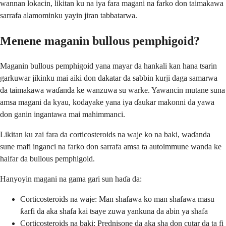
wannan lokacin, likitan ku na iya fara magani na farko don taimakawa
sarrafa alamominku yayin jiran tabbatarwa.
Menene maganin bullous pemphigoid?
Maganin bullous pemphigoid yana mayar da hankali kan hana tsarin
garkuwar jikinku mai aiki don dakatar da sabbin kurji daga samarwa
da taimakawa waɗanda ke wanzuwa su warke. Yawancin mutane suna
amsa magani da kyau, kodayake yana iya ɗaukar makonni da yawa
don ganin ingantawa mai mahimmanci.
Likitan ku zai fara da corticosteroids na waje ko na baki, waɗanda
sune mafi inganci na farko don sarrafa amsa ta autoimmune wanda ke
haifar da bullous pemphigoid.
Hanyoyin magani na gama gari sun haɗa da:
Corticosteroids na waje: Man shafawa ko man shafawa masu
ƙarfi da aka shafa kai tsaye zuwa yankuna da abin ya shafa
Corticosteroids na baki: Prednisone da aka sha don cutar da ta fi