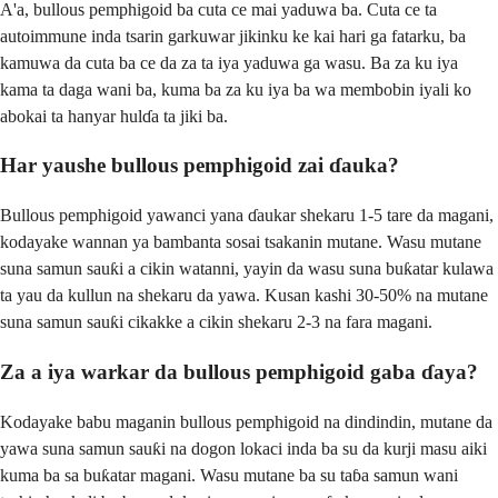
A'a, bullous pemphigoid ba cuta ce mai yaduwa ba. Cuta ce ta
autoimmune inda tsarin garkuwar jikinku ke kai hari ga fatarku, ba
kamuwa da cuta ba ce da za ta iya yaduwa ga wasu. Ba za ku iya
kama ta daga wani ba, kuma ba za ku iya ba wa membobin iyali ko
abokai ta hanyar hulɗa ta jiki ba.
Har yaushe bullous pemphigoid zai ɗauka?
Bullous pemphigoid yawanci yana ɗaukar shekaru 1-5 tare da magani,
kodayake wannan ya bambanta sosai tsakanin mutane. Wasu mutane
suna samun sauƙi a cikin watanni, yayin da wasu suna buƙatar kulawa
ta yau da kullun na shekaru da yawa. Kusan kashi 30-50% na mutane
suna samun sauƙi cikakke a cikin shekaru 2-3 na fara magani.
Za a iya warkar da bullous pemphigoid gaba ɗaya?
Kodayake babu maganin bullous pemphigoid na dindindin, mutane da
yawa suna samun sauƙi na dogon lokaci inda ba su da kurji masu aiki
kuma ba sa buƙatar magani. Wasu mutane ba su taɓa samun wani