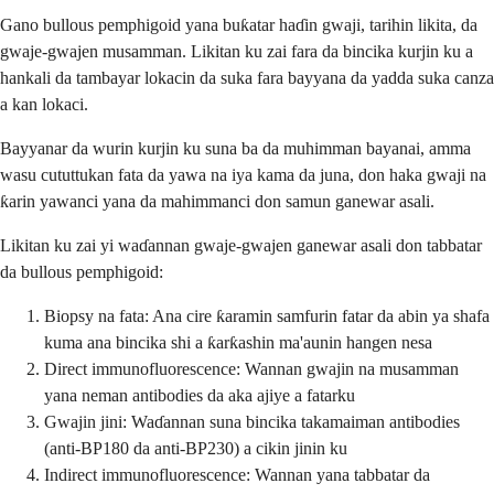
Gano bullous pemphigoid yana buƙatar haɗin gwaji, tarihin likita, da
gwaje-gwajen musamman. Likitan ku zai fara da bincika kurjin ku a
hankali da tambayar lokacin da suka fara bayyana da yadda suka canza
a kan lokaci.
Bayyanar da wurin kurjin ku suna ba da muhimman bayanai, amma
wasu cututtukan fata da yawa na iya kama da juna, don haka gwaji na
ƙarin yawanci yana da mahimmanci don samun ganewar asali.
Likitan ku zai yi waɗannan gwaje-gwajen ganewar asali don tabbatar
da bullous pemphigoid:
Biopsy na fata: Ana cire ƙaramin samfurin fatar da abin ya shafa
kuma ana bincika shi a ƙarƙashin ma'aunin hangen nesa
Direct immunofluorescence: Wannan gwajin na musamman
yana neman antibodies da aka ajiye a fatarku
Gwajin jini: Waɗannan suna bincika takamaiman antibodies
(anti-BP180 da anti-BP230) a cikin jinin ku
Indirect immunofluorescence: Wannan yana tabbatar da