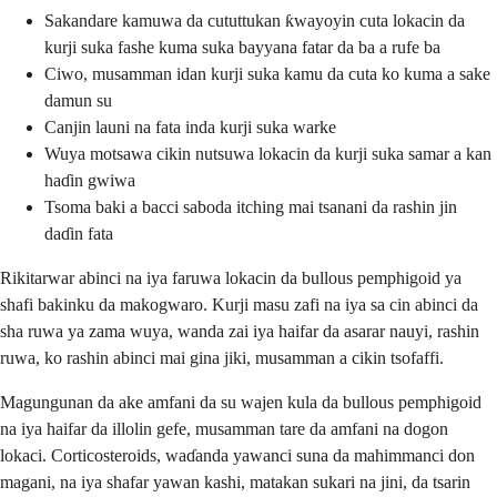
Sakandare kamuwa da cututtukan ƙwayoyin cuta lokacin da
kurji suka fashe kuma suka bayyana fatar da ba a rufe ba
Ciwo, musamman idan kurji suka kamu da cuta ko kuma a sake
damun su
Canjin launi na fata inda kurji suka warke
Wuya motsawa cikin nutsuwa lokacin da kurji suka samar a kan
haɗin gwiwa
Tsoma baki a bacci saboda itching mai tsanani da rashin jin
daɗin fata
Rikitarwar abinci na iya faruwa lokacin da bullous pemphigoid ya
shafi bakinku da makogwaro. Kurji masu zafi na iya sa cin abinci da
sha ruwa ya zama wuya, wanda zai iya haifar da asarar nauyi, rashin
ruwa, ko rashin abinci mai gina jiki, musamman a cikin tsofaffi.
Magungunan da ake amfani da su wajen kula da bullous pemphigoid
na iya haifar da illolin gefe, musamman tare da amfani na dogon
lokaci. Corticosteroids, waɗanda yawanci suna da mahimmanci don
magani, na iya shafar yawan kashi, matakan sukari na jini, da tsarin