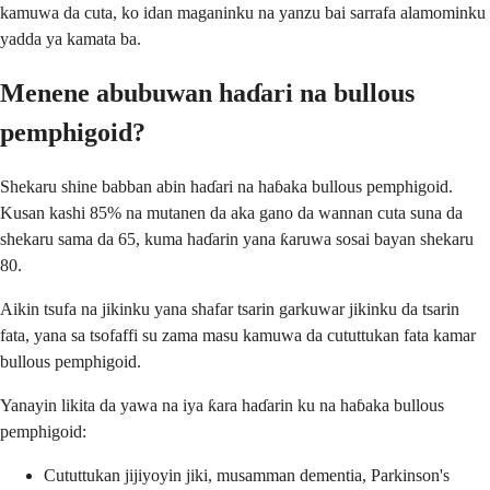
kamuwa da cuta, ko idan maganinku na yanzu bai sarrafa alamominku
yadda ya kamata ba.
Menene abubuwan haɗari na bullous
pemphigoid?
Shekaru shine babban abin haɗari na haɓaka bullous pemphigoid.
Kusan kashi 85% na mutanen da aka gano da wannan cuta suna da
shekaru sama da 65, kuma haɗarin yana ƙaruwa sosai bayan shekaru
80.
Aikin tsufa na jikinku yana shafar tsarin garkuwar jikinku da tsarin
fata, yana sa tsofaffi su zama masu kamuwa da cututtukan fata kamar
bullous pemphigoid.
Yanayin likita da yawa na iya ƙara haɗarin ku na haɓaka bullous
pemphigoid:
Cututtukan jijiyoyin jiki, musamman dementia, Parkinson's