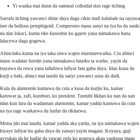
Yi wanka mai dumi da oatmeal colloidal don rage itching
Sarrafa itching yawanci shine ɗaya daga cikin mafi kalubale na rayuwa
tare da bullous pemphigoid. Compresses masu sanyi na iya ba da sauƙi
na ɗan lokaci, kuma riƙe ƙusoshin ku gajere yana taimakawa hana
lalacewa daga gogewa.
Abincinku kuma na iya taka rawa wajen murmurewarku. Cin abinci
masu wadatar furotin yana taimakawa fatarku ta warke, yayin da
tsayawa da ruwa yana tallafawa lafiyar fata gaba ɗaya. Idan kuna da
kurji a baki, abinci mai taushi da sanyi yawanci suna da daɗi.
Kula da alamomin kamuwa da cuta a kusa da kurjin ku, kamar
ƙaruwar ja, zafi, kumburi, ko purulent. Tuntubi likitan ku nan da nan
idan kun lura da waɗannan alamomin, kamar yadda kamuwa da cuta
na iya rage warkarwa da haifar da rikitarwa.
Motsa jiki mai laushi, kamar yadda aka yarda, na iya taimakawa wajen
kiyaye lafiyar ku gaba ɗaya da yanayi yayin magani. Koyaya, guji
ayyukan da ke haifar da yawan zufa ko gogewa akan yankuna masu