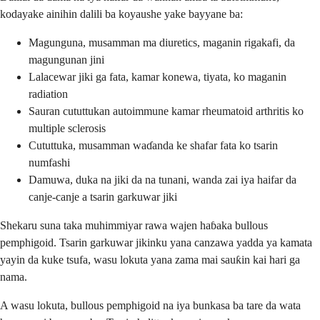
kodayake ainihin dalili ba koyaushe yake bayyane ba:
Magunguna, musamman ma diuretics, maganin rigakafi, da
magungunan jini
Lalacewar jiki ga fata, kamar konewa, tiyata, ko maganin
radiation
Sauran cututtukan autoimmune kamar rheumatoid arthritis ko
multiple sclerosis
Cututtuka, musamman waɗanda ke shafar fata ko tsarin
numfashi
Damuwa, duka na jiki da na tunani, wanda zai iya haifar da
canje-canje a tsarin garkuwar jiki
Shekaru suna taka muhimmiyar rawa wajen haɓaka bullous
pemphigoid. Tsarin garkuwar jikinku yana canzawa yadda ya kamata
yayin da kuke tsufa, wasu lokuta yana zama mai sauƙin kai hari ga
nama.
A wasu lokuta, bullous pemphigoid na iya bunkasa ba tare da wata