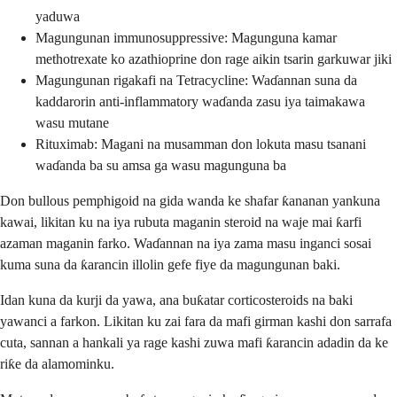
yaduwa
Magungunan immunosuppressive: Magunguna kamar
methotrexate ko azathioprine don rage aikin tsarin garkuwar jiki
Magungunan rigakafi na Tetracycline: Waɗannan suna da
kaddarorin anti-inflammatory waɗanda zasu iya taimakawa
wasu mutane
Rituximab: Magani na musamman don lokuta masu tsanani
waɗanda ba su amsa ga wasu magunguna ba
Don bullous pemphigoid na gida wanda ke shafar ƙananan yankuna
kawai, likitan ku na iya rubuta maganin steroid na waje mai ƙarfi
azaman maganin farko. Waɗannan na iya zama masu inganci sosai
kuma suna da ƙarancin illolin gefe fiye da magungunan baki.
Idan kuna da kurji da yawa, ana buƙatar corticosteroids na baki
yawanci a farkon. Likitan ku zai fara da mafi girman kashi don sarrafa
cuta, sannan a hankali ya rage kashi zuwa mafi ƙarancin adadin da ke
riƙe da alamominku.