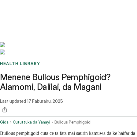
Benchmarks
Stories
FAQ
Sign up / Log in
HEALTH LIBRARY
Menene Bullous Pemphigoid?
Alamomi, Dalilai, da Magani
Last updated
17 Faburairu, 2025
Gida
Cututtuka da Yanayi
Bullous Pemphigoid
Bullous pemphigoid cuta ce ta fata mai saurin kamuwa da ke haifar da