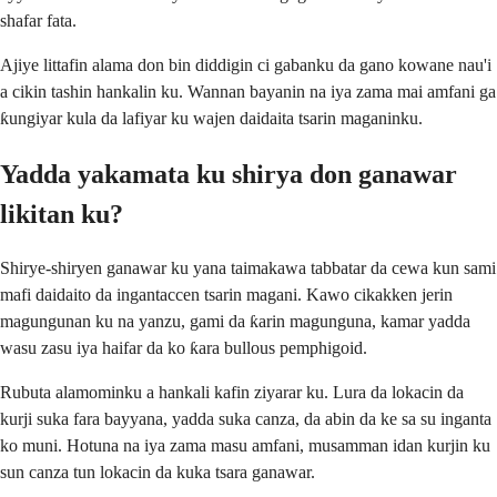
shafar fata.
Ajiye littafin alama don bin diddigin ci gabanku da gano kowane nau'i
a cikin tashin hankalin ku. Wannan bayanin na iya zama mai amfani ga
ƙungiyar kula da lafiyar ku wajen daidaita tsarin maganinku.
Yadda yakamata ku shirya don ganawar
likitan ku?
Shirye-shiryen ganawar ku yana taimakawa tabbatar da cewa kun sami
mafi daidaito da ingantaccen tsarin magani. Kawo cikakken jerin
magungunan ku na yanzu, gami da ƙarin magunguna, kamar yadda
wasu zasu iya haifar da ko ƙara bullous pemphigoid.
Rubuta alamominku a hankali kafin ziyarar ku. Lura da lokacin da
kurji suka fara bayyana, yadda suka canza, da abin da ke sa su inganta
ko muni. Hotuna na iya zama masu amfani, musamman idan kurjin ku
sun canza tun lokacin da kuka tsara ganawar.