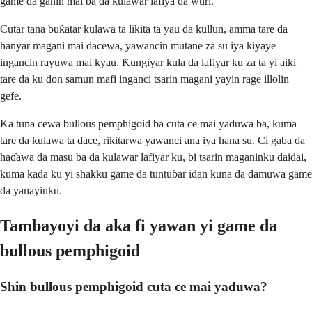
game da ganin mai ba da kulawar lafiya da wuri.
Cutar tana buƙatar kulawa ta likita ta yau da kullun, amma tare da
hanyar magani mai dacewa, yawancin mutane za su iya kiyaye
ingancin rayuwa mai kyau. Ƙungiyar kula da lafiyar ku za ta yi aiki
tare da ku don samun mafi inganci tsarin magani yayin rage illolin
gefe.
Ka tuna cewa bullous pemphigoid ba cuta ce mai yaduwa ba, kuma
tare da kulawa ta dace, rikitarwa yawanci ana iya hana su. Ci gaba da
haɗawa da masu ba da kulawar lafiyar ku, bi tsarin maganinku daidai,
kuma kada ku yi shakku game da tuntuɓar idan kuna da damuwa game
da yanayinku.
Tambayoyi da aka fi yawan yi game da
bullous pemphigoid
Shin bullous pemphigoid cuta ce mai yaduwa?