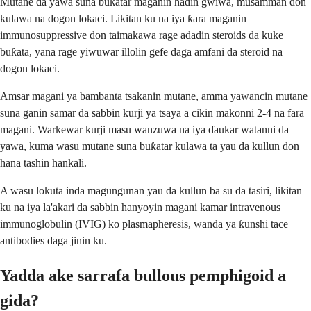
Mutane da yawa suna buƙatar maganin haɗin gwiwa, musamman don
kulawa na dogon lokaci. Likitan ku na iya ƙara maganin
immunosuppressive don taimakawa rage adadin steroids da kuke
buƙata, yana rage yiwuwar illolin gefe daga amfani da steroid na
dogon lokaci.
Amsar magani ya bambanta tsakanin mutane, amma yawancin mutane
suna ganin samar da sabbin kurji ya tsaya a cikin makonni 2-4 na fara
magani. Warkewar kurji masu wanzuwa na iya ɗaukar watanni da
yawa, kuma wasu mutane suna buƙatar kulawa ta yau da kullun don
hana tashin hankali.
A wasu lokuta inda magungunan yau da kullun ba su da tasiri, likitan
ku na iya la'akari da sabbin hanyoyin magani kamar intravenous
immunoglobulin (IVIG) ko plasmapheresis, wanda ya ƙunshi tace
antibodies daga jinin ku.
Yadda ake sarrafa bullous pemphigoid a
gida?