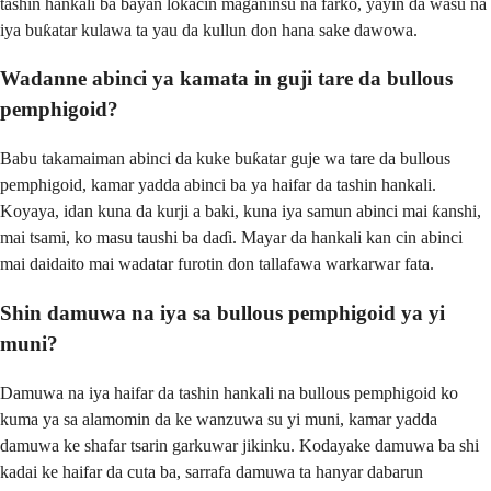
tashin hankali ba bayan lokacin maganinsu na farko, yayin da wasu na
iya buƙatar kulawa ta yau da kullun don hana sake dawowa.
Wadanne abinci ya kamata in guji tare da bullous
pemphigoid?
Babu takamaiman abinci da kuke buƙatar guje wa tare da bullous
pemphigoid, kamar yadda abinci ba ya haifar da tashin hankali.
Koyaya, idan kuna da kurji a baki, kuna iya samun abinci mai ƙanshi,
mai tsami, ko masu taushi ba daɗi. Mayar da hankali kan cin abinci
mai daidaito mai wadatar furotin don tallafawa warkarwar fata.
Shin damuwa na iya sa bullous pemphigoid ya yi
muni?
Damuwa na iya haifar da tashin hankali na bullous pemphigoid ko
kuma ya sa alamomin da ke wanzuwa su yi muni, kamar yadda
damuwa ke shafar tsarin garkuwar jikinku. Kodayake damuwa ba shi
kadai ke haifar da cuta ba, sarrafa damuwa ta hanyar dabarun