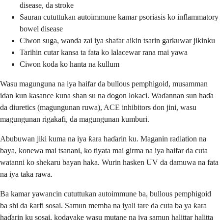
disease, da stroke
Sauran cututtukan autoimmune kamar psoriasis ko inflammatory
bowel disease
Ciwon suga, wanda zai iya shafar aikin tsarin garkuwar jikinku
Tarihin cutar kansa ta fata ko lalacewar rana mai yawa
Ciwon koda ko hanta na kullum
Wasu magunguna na iya haifar da bullous pemphigoid, musamman
idan kun kasance kuna shan su na dogon lokaci. Waɗannan sun haɗa
da diuretics (magungunan ruwa), ACE inhibitors don jini, wasu
magungunan rigakafi, da magungunan kumburi.
Abubuwan jiki kuma na iya ƙara haɗarin ku. Maganin radiation na
baya, konewa mai tsanani, ko tiyata mai girma na iya haifar da cuta
watanni ko shekaru bayan haka. Wurin hasken UV da damuwa na fata
na iya taka rawa.
Ba kamar yawancin cututtukan autoimmune ba, bullous pemphigoid
ba shi da ƙarfi sosai. Samun memba na iyali tare da cuta ba ya ƙara
haɗarin ku sosai, kodayake wasu mutane na iya samun halittar halitta