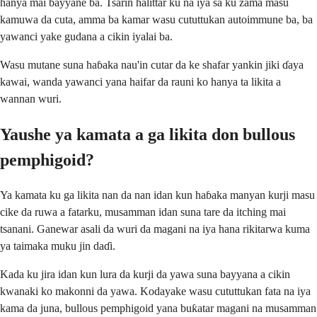
hanya mai bayyane ba. Tsarin halittar ku na iya sa ku zama masu
kamuwa da cuta, amma ba kamar wasu cututtukan autoimmune ba, ba
yawanci yake gudana a cikin iyalai ba.
Wasu mutane suna haɓaka nau'in cutar da ke shafar yankin jiki ɗaya
kawai, wanda yawanci yana haifar da rauni ko hanya ta likita a
wannan wuri.
Yaushe ya kamata a ga likita don bullous
pemphigoid?
Ya kamata ku ga likita nan da nan idan kun haɓaka manyan kurji masu
cike da ruwa a fatarku, musamman idan suna tare da itching mai
tsanani. Ganewar asali da wuri da magani na iya hana rikitarwa kuma
ya taimaka muku jin daɗi.
Kada ku jira idan kun lura da kurji da yawa suna bayyana a cikin
kwanaki ko makonni da yawa. Kodayake wasu cututtukan fata na iya
kama da juna, bullous pemphigoid yana buƙatar magani na musamman