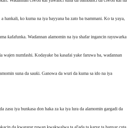
ƙoƙari. Waɗannan ciwon kai yawanci suna da bambanci da ciwon kai na
u a hankali, ko kuma na iya bayyana ba zato ba tsammani. Ko ta yaya,
o kuma ƙafafunka. Waɗannan alamomin na iya shafar ingancin rayuwarka
tsala wajen numfashi. Kodayake ba kasafai yake faruwa ba, waɗannan
 alamomin suna da sauƙi. Ganowa da wuri da kuma sa ido na iya
a zasu iya bunkasa don haka za ka iya lura da alamomin gargadi da
kacin da kwararar ruwan kwakwalwa ta al'ada ta karye ta hanyar cuta.