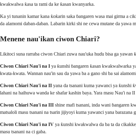
kwakwalwa ƙasa ta rami da ke ƙasan kwanyarka.
Ka yi tunanin kamar kana ƙoƙarin saka ɓangaren wasa mai girma a ciki
da alamomi daban-daban. Labarin kirki shi ne cewa mutane da yawa m
Menene nau'ikan ciwon Chiari?
Likitoci suna rarraba ciwon Chiari zuwa nau'uka huɗu bisa ga yawan 
Ciwon Chiari Nau'i na I
ya ƙunshi ɓangaren ƙasan kwakwalwarka yan
kwata-kwata. Wannan nau'in sau da yawa ba a gano shi ba sai alamomi 
Ciwon Chiari Nau'i na II
yana da tsanani kuma yawanci ya ƙunshi ƙ
lahani na haihuwa wanda ke shafar kashin baya. Yara masu Nau'i na II
Ciwon Chiari Nau'i na III
shine mafi tsanani, inda wani ɓangaren k
matsaloli masu tsanani na tsarin jijiyoyi kuma yawanci yana barazana 
Ciwon Chiari Nau'i na IV
ya ƙunshi kwakwalwa da ba ta da cikakken
masu tsanani na ci gaba.