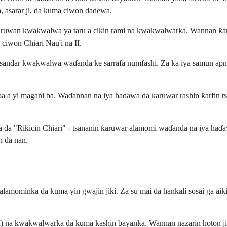
a, asarar ji, da kuma ciwon daɗewa.
uwan kwakwalwa ya taru a cikin rami na kwakwalwarka. Wannan ƙaruwa
 ciwon Chiari Nau'i na II.
n sandar kwakwalwa waɗanda ke sarrafa numfashi. Za ka iya samun apne
n ba a yi magani ba. Waɗannan na iya haɗawa da ƙaruwar rashin ƙarfin ts
a da "Rikicin Chiari" - tsananin ƙaruwar alamomi waɗanda na iya haɗa
n da nan.
mominka da kuma yin gwajin jiki. Za su mai da hankali sosai ga aikin t
 na kwakwalwarka da kuma kashin bayanka. Wannan nazarin hoton ji