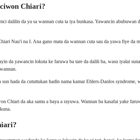
ciwon Chiari?
mci dalilin da ya sa wannan cuta ta iya bunkasa. Yawancin abubuwan da
ri Nau'i na I. Ana gano mata da wannan cuta sau da yawa fiye da maza
in da yawancin lokuta ke faruwa ba tare da dalili ba, wasu iyalai sun
a wannan.
sun haɗa da cututtukan haɗin nama kamar Ehlers-Danlos syndrome, wan
 Chiari da aka samu a baya a rayuwa. Wannan ba kasafai yake faruwa 
nkuna.
iari?