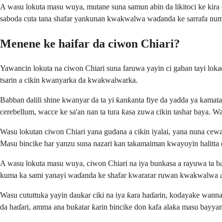
A wasu lokuta masu wuya, mutane suna samun abin da likitoci ke kira d
saboda cuta tana shafar yankunan kwakwalwa waɗanda ke sarrafa numfa
Menene ke haifar da ciwon Chiari?
Yawancin lokuta na ciwon Chiari suna faruwa yayin ci gaban tayi lo
tsarin a cikin kwanyarka da kwakwalwarka.
Babban dalili shine kwanyar da ta yi ƙanƙanta fiye da yadda ya kama
cerebellum, wacce ke sa'an nan ta tura ƙasa zuwa cikin tashar baya. W
Wasu lokutan ciwon Chiari yana gudana a cikin iyalai, yana nuna cewa 
Masu bincike har yanzu suna nazari kan takamaiman kwayoyin halitta da
A wasu lokuta masu wuya, ciwon Chiari na iya bunkasa a rayuwa ta ba
kuma ka sami yanayi waɗanda ke shafar kwararar ruwan kwakwalwa 
Wasu cututtuka yayin daukar ciki na iya ƙara haɗarin, kodayake wanna
da haɗari, amma ana buƙatar ƙarin bincike don kafa alaƙa masu bayyan