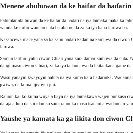
Menene abubuwan da ke haifar da haɗarin 
Fahimtar abubuwan da ke haifar da haɗari na iya taimaka maka ka fahi
wanda ke nufin wannan cuta ba abu ne da za ka iya hana faruwa ba.
Kasancewa mace yana sa ka sami haɗari kaɗan na kamuwa da ciwon Chia
faruwa.
Samun tarihin iyalin ciwon Chiari yana ƙara damar kamuwa da cuta. Yay
dangi masu ciwon Chiari, za ka iya tattaunawa da likitankana game d
Wasu yanayin kwayoyin halitta na iya kuma ƙara haɗarinka. Waɗannan 
gwiwa, da kuma jijiyoyin jini.
Raunin kai ko kuma wuya a baya na iya taimakawa wajen bunkasa ciwon
daraja a lura da shi idan ka sami raunuka masu tsanani a waɗannan ya
Yaushe ya kamata ka ga likita don ciwon Ch