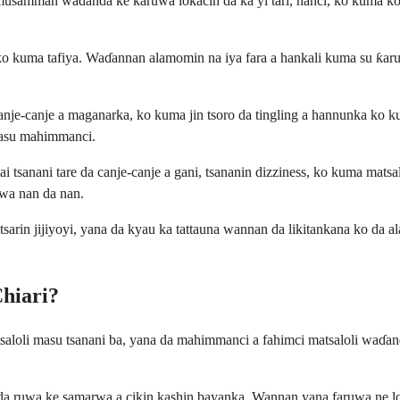
, musamman waɗanda ke ƙaruwa lokacin da ka yi tari, hanci, ko kuma 
i, ko kuma tafiya. Waɗannan alamomin na iya fara a hankali kuma su ƙar
 canje-canje a maganarka, ko kuma jin tsoro da tingling a hannunka k
 masu mahimmanci.
ai tsanani tare da canje-canje a gani, tsananin dizziness, ko kuma ma
awa nan da nan.
tsarin jijiyoyi, yana da kyau ka tattauna wannan da likitankana ko da
hiari?
aloli masu tsanani ba, yana da mahimmanci a fahimci matsaloli waɗand
 da ruwa ke samarwa a cikin kashin bayanka. Wannan yana faruwa ne lo