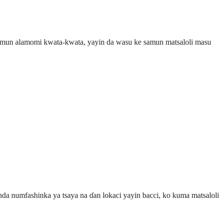
 samun alamomi kwata-kwata, yayin da wasu ke samun matsaloli masu
numfashinka ya tsaya na ɗan lokaci yayin bacci, ko kuma matsaloli