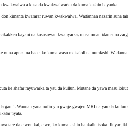
ruwan kwakwalwa a kusa da kwakwalwarka da kuma kashin bayanka.
n don kimanta kwararar ruwan kwakwalwa. Waɗannan nazarin suna taim
cikakken bayani na ƙasusuwan kwanyarka, musamman idan suna zargin ra
ke nuna apnea na bacci ko kuma wasu matsaloli na numfashi. Waɗannan
ta ke shafar rayuwarka ta yau da kullun. Mutane da yawa masu lokuta
ira da gani". Wannan yana nufin yin gwaje-gwajen MRI na yau da kullu
atar tiyata.
a tare da ciwon kai, ciwo, ko kuma tashin hankalin tsoka. Jinyar jiki