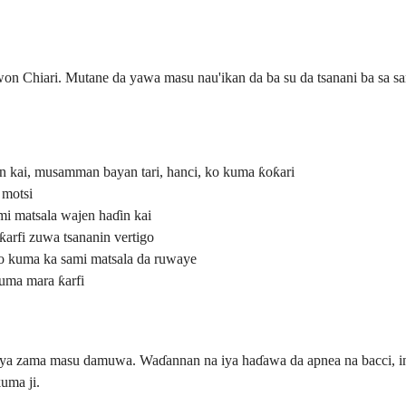
iwon Chiari. Mutane da yawa masu nau'ikan da ba su da tsanani ba sa
n kai, musamman bayan tari, hanci, ko kuma ƙoƙari
 motsi
ami matsala wajen haɗin kai
ƙarfi zuwa tsananin vertigo
ko kuma ka sami matsala da ruwaye
uma mara ƙarfi
zama masu damuwa. Waɗannan na iya haɗawa da apnea na bacci, inda 
kuma ji.