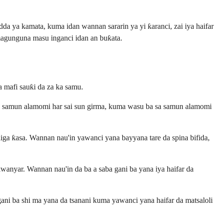
da ya kamata, kuma idan wannan sararin ya yi ƙaranci, zai iya haifar
agunguna masu inganci idan an buƙata.
 mafi sauƙi da za ka samu.
a samun alamomi har sai sun girma, kuma wasu ba sa samun alamomi
 ƙasa. Wannan nau'in yawanci yana bayyana tare da spina bifida,
anyar. Wannan nau'in da ba a saba gani ba yana iya haifar da
ni ba shi ma yana da tsanani kuma yawanci yana haifar da matsaloli