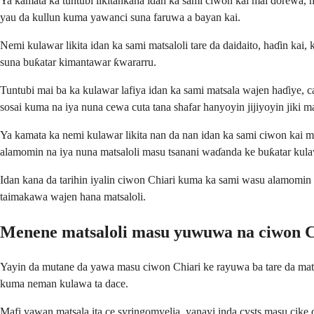
Ya kamata ka tuntuɓi likitankana idan ka sami ciwon kai mai ɗorewa
yau da kullun kuma yawanci suna faruwa a bayan kai.
Nemi kulawar likita idan ka sami matsaloli tare da daidaito, haɗin ka
suna buƙatar kimantawar ƙwararru.
Tuntubi mai ba ka kulawar lafiya idan ka sami matsala wajen haɗiye,
sosai kuma na iya nuna cewa cuta tana shafar hanyoyin jijiyoyin jiki
Ya kamata ka nemi kulawar likita nan da nan idan ka sami ciwon kai m
alamomin na iya nuna matsaloli masu tsanani waɗanda ke buƙatar kul
Idan kana da tarihin iyalin ciwon Chiari kuma ka sami wasu alamomin 
taimakawa wajen hana matsaloli.
Menene matsaloli masu yuwuwa na ciwon C
Yayin da mutane da yawa masu ciwon Chiari ke rayuwa ba tare da mats
kuma neman kulawa ta dace.
Mafi yawan matsala ita ce syringomyelia, yanayi inda cysts masu cike