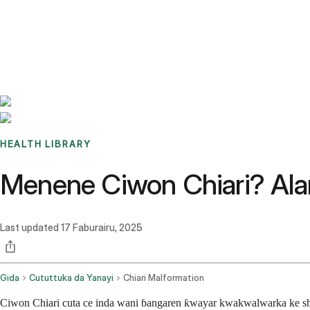
Benchmarks
Stories
FAQ
Sign up / Log in
HEALTH LIBRARY
Menene Ciwon Chiari? Alam
Last updated
17 Faburairu, 2025
Gida
Cututtuka da Yanayi
Chiari Malformation
Ciwon Chiari cuta ce inda wani ɓangaren ƙwayar kwakwalwarka ke shig