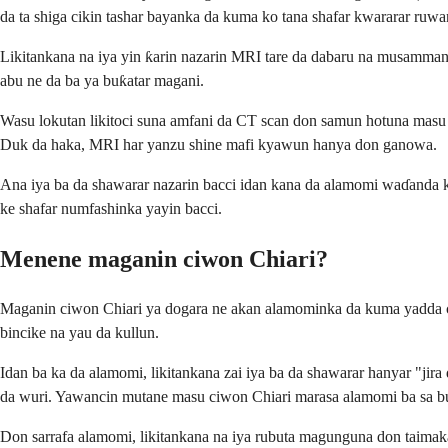
da ta shiga cikin tashar bayanka da kuma ko tana shafar kwararar 
Likitankana na iya yin ƙarin nazarin MRI tare da dabaru na musamma
abu ne da ba ya buƙatar magani.
Wasu lokutan likitoci suna amfani da CT scan don samun hotuna masu 
Duk da haka, MRI har yanzu shine mafi kyawun hanya don ganowa.
Ana iya ba da shawarar nazarin bacci idan kana da alamomi waɗanda 
ke shafar numfashinka yayin bacci.
Menene maganin ciwon Chiari?
Maganin ciwon Chiari ya dogara ne akan alamominka da kuma yadda cu
bincike na yau da kullun.
Idan ba ka da alamomi, likitankana zai iya ba da shawarar hanyar "j
da wuri. Yawancin mutane masu ciwon Chiari marasa alamomi ba sa buƙ
Don sarrafa alamomi, likitankana na iya rubuta magunguna don taimakaw