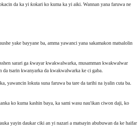
lokacin da ka yi ƙoƙari ko kuma ka yi aiki. Wannan yana faruwa ne
oyaushe yake bayyane ba, amma yawanci yana sakamakon matsalolin
in isasshen sarari ga ƙwayar kwakwalwarka, musamman kwakwalwar
cin da tsarin kwanyarka da kwakwalwarka ke ci gaba.
, yawancin lokuta suna faruwa ba tare da tarihi na iyalin cuta ba.
anka ko kuma kashin baya, ka sami wasu nau'ikan ciwon daji, ko
uka yayin daukar ciki an yi nazari a matsayin abubuwan da ke haifar