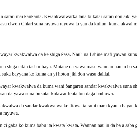
n sarari mai ƙanƙanta. Kwankwalwarka tana buƙatar sarari don aiki yad
asu ciwon Chiari suna rayuwa rayuwa ta yau da kullun, kuma akwai m
ƙwayar kwakwalwa da ke shiga ƙasa. Nau'i na I shine mafi yawan kuma
a shiga cikin tashar baya. Mutane da yawa masu wannan nau'in ba s
suka bayyana ko kuma an yi hoton jiki don wasu dalilai.
wayar kwakwalwa da kuma wani ɓangaren sandar kwakwalwa suna shiga
 sau da yawa suna buƙatar kulawar likita tun daga haihuwa.
wakwalwa da sandar kwakwalwa ke fitowa ta rami mara kyau a bayan kw
ga rayuwa.
 ci gaba ko kuma babu ita kwata-kwata. Wannan nau'in da ba a saba ga