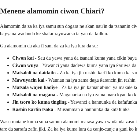
Menene alamomin ciwon Chiari?
Alamomin da za ka iya samu sun dogara ne akan nau'in da tsananin c
bayyana waɗanda ke shafar rayuwarsu ta yau da kullun.
Ga alamomin da aka fi sani da za ka iya lura da su:
Ciwon kai
- Sau da yawa yana da tsanani kuma yana cikin baya
Ciwon wuya
- Yawanci yana daɗewa kuma yana iya ƙaruwa da
Matsaloli na daidaito
- Za ka iya jin rashin ƙarfi ko kuma ka s
Mawuyacin kai
- Wannan na iya zama daga ƙarancin jin rashin 
Matsala wajen haɗiye
- Za ka iya jin kamar abinci ya makale 
Matsaloli na magana
- Maganarka na iya zama mara kyau ko k
Jin tsoro ko kuma tingling
- Yawanci a hannunka da ƙafafunka
Rashin ƙarfin tsoka
- Musamman a hannunka da ƙafafunka
Wasu mutane kuma suna samun alamomi marasa yawa waɗanda zasu iya 
tare da sarrafa zafin jiki. Za ka iya kuma lura da canje-canje a gani ko 