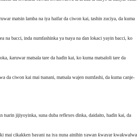
r matsin lamba na iya haifar da ciwon kai, tashin zuciya, da kuma
a na bacci, inda numfashinka ya tsaya na ɗan lokaci yayin bacci, ko
oka, ƙaruwar matsala tare da haɗin kai, ko kuma matsaloli tare da
wa da ciwon kai mai tsanani, matsala wajen numfashi, da kuma canje-
sarin jijiyoyinka, suna duba reflexes ɗinka, daidaito, haɗin kai, da
ki mai cikakken bayani na iya nuna ainihin yawan ƙwayar kwakwalwa