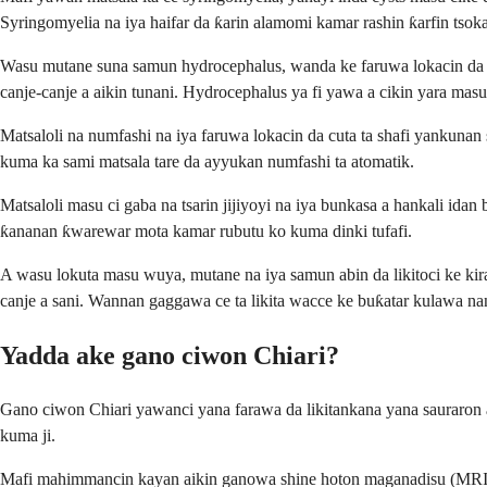
Syringomyelia na iya haifar da ƙarin alamomi kamar rashin ƙarfin tsok
Wasu mutane suna samun hydrocephalus, wanda ke faruwa lokacin da r
canje-canje a aikin tunani. Hydrocephalus ya fi yawa a cikin yara masu
Matsaloli na numfashi na iya faruwa lokacin da cuta ta shafi yankuna
kuma ka sami matsala tare da ayyukan numfashi ta atomatik.
Matsaloli masu ci gaba na tsarin jijiyoyi na iya bunkasa a hankali ida
ƙananan ƙwarewar mota kamar rubutu ko kuma dinki tufafi.
A wasu lokuta masu wuya, mutane na iya samun abin da likitoci ke kir
canje a sani. Wannan gaggawa ce ta likita wacce ke buƙatar kulawa na
Yadda ake gano ciwon Chiari?
Gano ciwon Chiari yawanci yana farawa da likitankana yana sauraron ala
kuma ji.
Mafi mahimmancin kayan aikin ganowa shine hoton maganadisu (MRI)