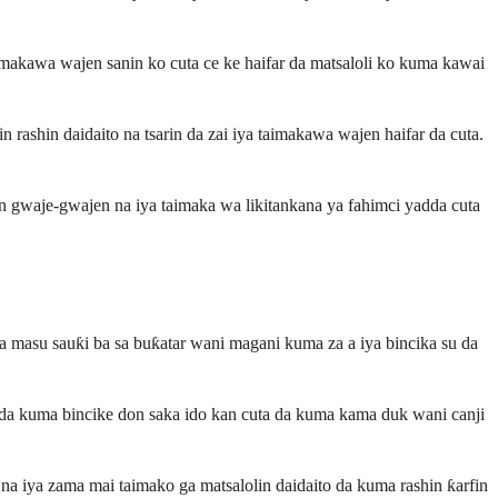
akawa wajen sanin ko cuta ce ke haifar da matsaloli ko kuma kawai
shin daidaito na tsarin da zai iya taimakawa wajen haifar da cuta.
 gwaje-gwajen na iya taimaka wa likitankana ya fahimci yadda cuta
 masu sauƙi ba sa buƙatar wani magani kuma za a iya bincika su da
n da kuma bincike don saka ido kan cuta da kuma kama duk wani canji
 na iya zama mai taimako ga matsalolin daidaito da kuma rashin ƙarfin