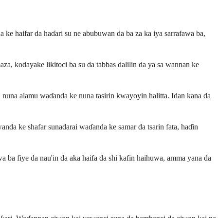
 ke haifar da haɗari su ne abubuwan da ba za ka iya sarrafawa ba,
, kodayake likitoci ba su da tabbas dalilin da ya sa wannan ke
a nuna alamu waɗanda ke nuna tasirin kwayoyin halitta. Idan kana da
da ke shafar sunadarai waɗanda ke samar da tsarin fata, haɗin
ba fiye da nau'in da aka haifa da shi kafin haihuwa, amma yana da