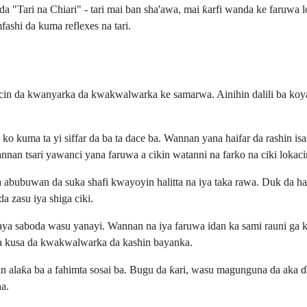
a "Tari na Chiari" - tari mai ban sha'awa, mai ƙarfi wanda ke faruwa 
shi da kuma reflexes na tari.
kacin da kwanyarka da kwakwalwarka ke samarwa. Ainihin dalili ba k
ta ko kuma ta yi siffar da ba ta dace ba. Wannan yana haifar da rash
annan tsari yawanci yana faruwa a cikin watanni na farko na ciki loka
abubuwan da suka shafi kwayoyin halitta na iya taka rawa. Duk da haka
 zasu iya shiga ciki.
ya saboda wasu yanayi. Wannan na iya faruwa idan ka sami rauni ga k
a kusa da kwakwalwarka da kashin bayanka.
n alaƙa ba a fahimta sosai ba. Bugu da ƙari, wasu magunguna da aka ɗa
a.