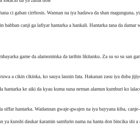
a lokacin da ya zama dole
n hana ci gaban cirrhosis. Wannan na iya haɗawa da shan magunguna, yin
yin babban canji ga lafiyar hantarka a hankali. Hantarka tana da dama
ambayarka game da alamominka da tarihin likitanku. Za su so su san ga
ruwa a cikin cikinka, ko sauya launin fata. Hakanan zasu iya duba jijiy
da hantarka ke aiki da kyau kuma suna neman alamun kumburi ko lalac
 siffar hantarka. Wadannan gwaje-gwajen na iya bayyana ƙiba, canje-ca
nan ya ƙunshi ɗaukar ƙaramin samfurin nama na hanta don bincika shi 