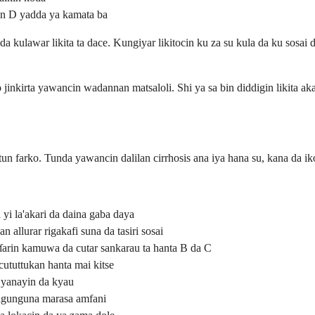
min D yadda ya kamata ba
da kulawar likita ta dace. Kungiyar likitocin ku za su kula da ku sosa
inkirta yawancin wadannan matsaloli. Shi ya sa bin diddigin likita a
n farko. Tunda yawancin dalilan cirrhosis ana iya hana su, kana da iko
 yi la'akari da daina gaba daya
 allurar rigakafi suna da tasiri sosai
aɗarin kamuwa da cutar sankarau ta hanta B da C
tuttukan hanta mai kitse
 yanayin da kyau
magunguna marasa amfani