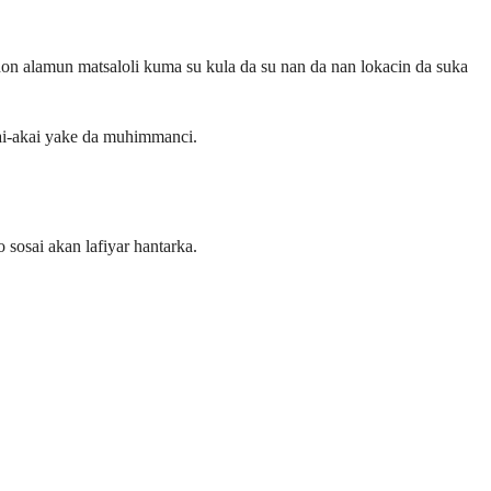
i don alamun matsaloli kuma su kula da su nan da nan lokacin da suka
kai-akai yake da muhimmanci.
 sosai akan lafiyar hantarka.