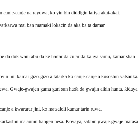
 canje-canje na rayuwa, ko yin bin diddigin lafiya akai-akai.
r warkarwa mai ban mamaki lokacin da aka ba ta damar.
me da duk wani abu da ke haifar da cutar da ka iya samu, kamar shan
oyin jini kamar gizo-gizo a fatarka ko canje-canje a ƙusoshin yatsanka.
ewa. Gwaje-gwajen gama gari sun haɗa da gwajin aikin hanta, ƙidaya
nje a kwararar jini, ko matsaloli kamar tarin ruwa.
a ƙarƙashin ma'aunin hangen nesa. Koyaya, sabbin gwaje-gwaje marasa