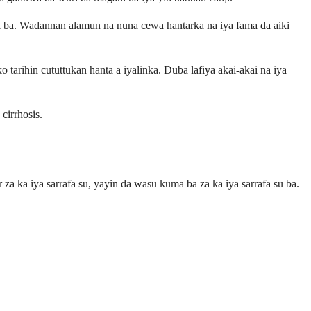
lili ba. Wadannan alamun na nuna cewa hantarka na iya fama da aiki
 tarihin cututtukan hanta a iyalinka. Duba lafiya akai-akai na iya
cirrhosis.
za ka iya sarrafa su, yayin da wasu kuma ba za ka iya sarrafa su ba.