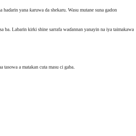
ma haɗarin yana ƙaruwa da shekaru. Wasu mutane suna gadon
sa ba. Labarin kirki shine sarrafa waɗannan yanayin na iya taimakawa
na tasowa a matakan cuta masu ci gaba.