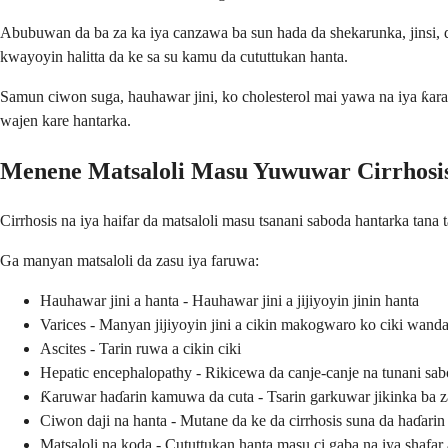
Abubuwan da ba za ka iya canzawa ba sun hada da shekarunka, jinsi,
kwayoyin halitta da ke sa su kamu da cututtukan hanta.
Samun ciwon suga, hauhawar jini, ko cholesterol mai yawa na iya ƙara
wajen kare hantarka.
Menene Matsaloli Masu Yuwuwar Cirrhosi
Cirrhosis na iya haifar da matsaloli masu tsanani saboda hantarka tan
Ga manyan matsaloli da zasu iya faruwa:
Hauhawar jini a hanta - Hauhawar jini a jijiyoyin jinin hanta
Varices - Manyan jijiyoyin jini a cikin makogwaro ko ciki wanda 
Ascites - Tarin ruwa a cikin ciki
Hepatic encephalopathy - Rikicewa da canje-canje na tunani sab
Ƙaruwar haɗarin kamuwa da cuta - Tsarin garkuwar jikinka ba zai
Ciwon daji na hanta - Mutane da ke da cirrhosis suna da haɗari
Matsaloli na koda - Cututtukan hanta masu ci gaba na iya shafar