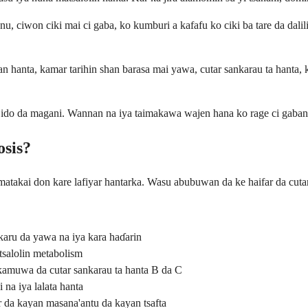
anu, ciwon ciki mai ci gaba, ko kumburi a kafafu ko ciki ba tare da da
 hanta, kamar tarihin shan barasa mai yawa, cutar sankarau ta hanta, ko
a ido da magani. Wannan na iya taimakawa wajen hana ko rage ci gaban 
sis?
atakai don kare lafiyar hantarka. Wasu abubuwan da ke haifar da cutar 
aru da yawa na iya kara haɗarin
salolin metabolism
 kamuwa da cutar sankarau ta hanta B da C
a iya lalata hanta
 da kayan masana'antu da kayan tsafta