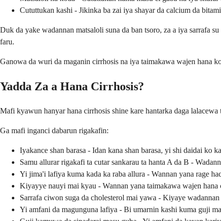
Cututtukan kashi - Jikinka ba zai iya shayar da calcium da bita
Duk da yake wadannan matsaloli suna da ban tsoro, za a iya sarrafa su 
faru.
Ganowa da wuri da maganin cirrhosis na iya taimakawa wajen hana ko j
Yadda Za a Hana Cirrhosis?
Mafi kyawun hanyar hana cirrhosis shine kare hantarka daga lalacewa tu
Ga mafi inganci dabarun rigakafin:
Iyakance shan barasa - Idan kana shan barasa, yi shi daidai ko ka
Samu allurar rigakafi ta cutar sankarau ta hanta A da B - Wadannan
Yi jima'i lafiya kuma kada ka raba allura - Wannan yana rage h
Kiyayye nauyi mai kyau - Wannan yana taimakawa wajen hana cu
Sarrafa ciwon suga da cholesterol mai yawa - Kiyaye wadannan
Yi amfani da magunguna lafiya - Bi umarnin kashi kuma guji 