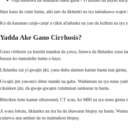
Guji kamuwa da sinadarai masu guba - Yi amfani da kayan kariy
Idan kana da cutar hanta, aiki tare da likitanki na iya taimakawa waje
Ko da ƙananan canje-canje a cikin al'adunka na yau da kullum na iya 
Yadda Ake Gano Cirrhosis?
Gano cirrhosis ya ƙunshi matakai da yawa, farawa da likitanku yana t
barasa ko matsalolin hanta a baya.
Likitanku zai yi gwajin jiki, yana duba alamun kamar hanta mai girma, 
Gwajin jini yawanci shine mataki na gaba. Waɗannan na iya nuna yad
cikakken jini, da gwaje-gwajen cututtukan sankarau ta hanta.
Binciken hoto kamar ultrasound, CT scan, ko MRI na iya nuna girma da
A wasu lokuta, likitanku na iya ba da shawarar biopsy na hanta. Wan
cutarwa ana amfani da su maimakon biopsy.