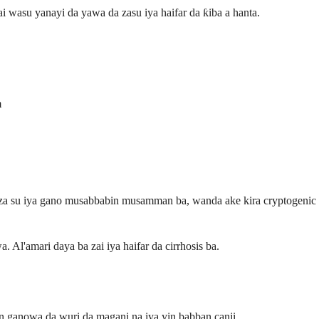
ai wasu yanayi da yawa da zasu iya haifar da ƙiba a hanta.
m
a za su iya gano musabbabin musamman ba, wanda ake kira cryptogenic
l'amari daya ba zai iya haifar da cirrhosis ba.
in ganowa da wuri da magani na iya yin babban canji.