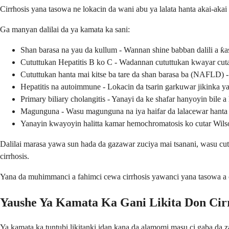
Cirrhosis yana tasowa ne lokacin da wani abu ya lalata hanta akai-aka
Ga manyan dalilai da ya kamata ka sani:
Shan barasa na yau da kullum - Wannan shine babban dalili a ƙ
Cututtukan Hepatitis B ko C - Wadannan cututtukan kwayar cutar
Cututtukan hanta mai kitse ba tare da shan barasa ba (NAFLD) 
Hepatitis na autoimmune - Lokacin da tsarin garkuwar jikinka ya
Primary biliary cholangitis - Yanayi da ke shafar hanyoyin bile a
Magunguna - Wasu magunguna na iya haifar da lalacewar hanta l
Yanayin kwayoyin halitta kamar hemochromatosis ko cutar Wils
Dalilai marasa yawa sun hada da gazawar zuciya mai tsanani, wasu c
cirrhosis.
Yana da muhimmanci a fahimci cewa cirrhosis yawanci yana tasowa a 
Yaushe Ya Kamata Ka Gani Likita Don Cir
Ya kamata ka tuntubi likitanki idan kana da alamomi masu ci gaba da z