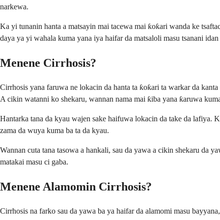
narkewa.
Ka yi tunanin hanta a matsayin mai tacewa mai ƙoƙari wanda ke tsaftace 
daya ya yi wahala kuma yana iya haifar da matsaloli masu tsanani idan 
Menene Cirrhosis?
Cirrhosis yana faruwa ne lokacin da hanta ta ƙoƙari ta warkar da kanta
A cikin watanni ko shekaru, wannan nama mai ƙiba yana ƙaruwa kuma 
Hantarka tana da kyau wajen sake haifuwa lokacin da take da lafiya. Ko
zama da wuya kuma ba ta da kyau.
Wannan cuta tana tasowa a hankali, sau da yawa a cikin shekaru da yawa.
matakai masu ci gaba.
Menene Alamomin Cirrhosis?
Cirrhosis na farko sau da yawa ba ya haifar da alamomi masu bayyana, 