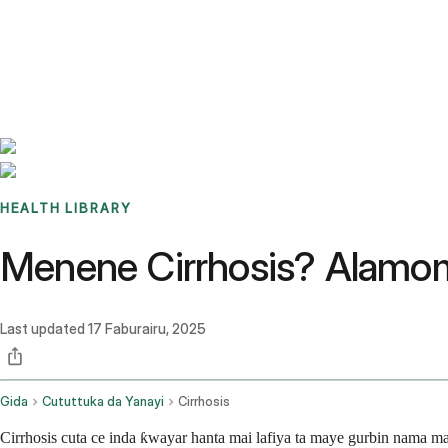
Benchmarks
Stories
FAQ
Sign up / Log in
HEALTH LIBRARY
Menene Cirrhosis? Alamomi
Last updated
17 Faburairu, 2025
Gida
Cututtuka da Yanayi
Cirrhosis
Cirrhosis cuta ce inda ƙwayar hanta mai lafiya ta maye gurbin nama m