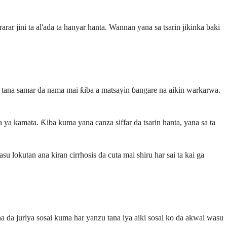
ar jini ta al'ada ta hanyar hanta. Wannan yana sa tsarin jikinka baki
i, tana samar da nama mai ƙiba a matsayin ɓangare na aikin warkarwa.
 ya kamata. Ƙiba kuma yana canza siffar da tsarin hanta, yana sa ta
 lokutan ana kiran cirrhosis da cuta mai shiru har sai ta kai ga
a da juriya sosai kuma har yanzu tana iya aiki sosai ko da akwai wasu