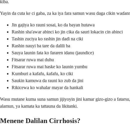
ƙiba.
Yayin da cuta ke ci gaba, za ka iya fara samun wasu daga cikin waɗa
Jin gajiya ko rauni sosai, ko da bayan hutawa
Rashin sha'awar abinci ko jin cika da sauri lokacin cin abinci
Tashin zuciya ko rashin jin daɗi na ciki
Rashin nauyi ba tare da dalili ba
Sauya launin fata ko fararen idanu (jaundice)
Fitsarar ruwa mai duhu
Fitsarar ruwa mai haske ko launin yumbu
Kumburi a kafafu, ƙafafu, ko ciki
Sauƙin kamuwa da rauni ko zub da jini
Rikicewa ko wahalar mayar da hankali
Wasu mutane kuma suna samun jijiyoyin jini kamar gizo-gizo a fata
alamun, ya kamata ka tattauna da likitanki.
Menene Dalilan Cirrhosis?