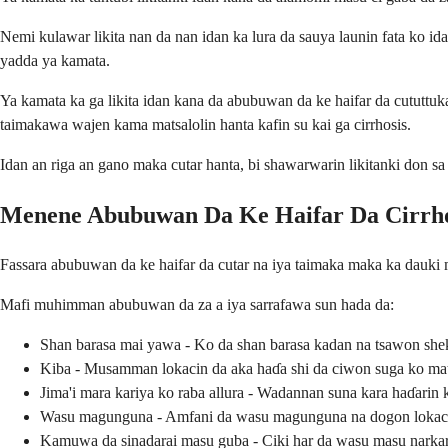
Nemi kulawar likita nan da nan idan ka lura da sauya launin fata ko id
yadda ya kamata.
Ya kamata ka ga likita idan kana da abubuwan da ke haifar da cututtukan
taimakawa wajen kama matsalolin hanta kafin su kai ga cirrhosis.
Idan an riga an gano maka cutar hanta, bi shawarwarin likitanki don s
Menene Abubuwan Da Ke Haifar Da Cirrho
Fassara abubuwan da ke haifar da cutar na iya taimaka maka ka dauki m
Mafi muhimman abubuwan da za a iya sarrafawa sun hada da:
Shan barasa mai yawa - Ko da shan barasa kadan na tsawon shek
Kiba - Musamman lokacin da aka haɗa shi da ciwon suga ko mat
Jima'i mara kariya ko raba allura - Wadannan suna kara haɗarin
Wasu magunguna - Amfani da wasu magunguna na dogon lokaci n
Kamuwa da sinadarai masu guba - Ciki har da wasu masu narkar