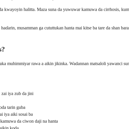
 da kwayoyin halitta. Maza suna da yuwuwar kamuwa da cirrhosis, ku
 haɗarin, musamman ga cututtukan hanta mai kitse ba tare da shan bara
s?
a taka muhimmiyar rawa a aikin jikinka. Wadannan matsaloli yawanci su
zai iya zub da jini
oda tarin guba
 iya aiki sosai ba
n kamuwa da ciwon daji na hanta
 aikin koda