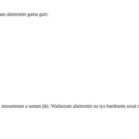
nnan alamomin gama gari:
rsu, musamman a saman jiki. Wadannan alamomin na iya bambanta sosa