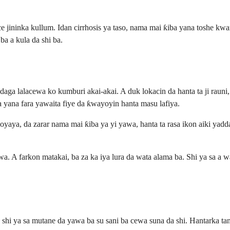
jininka kullum. Idan cirrhosis ya taso, nama mai ƙiba yana toshe kwarar
ba a kula da shi ba.
 daga lalacewa ko kumburi akai-akai. A duk lokacin da hanta ta ji raun
yana fara yawaita fiye da ƙwayoyin hanta masu lafiya.
yaya, da zarar nama mai ƙiba ya yi yawa, hanta ta rasa ikon aiki yadda
 A farkon matakai, ba za ka iya lura da wata alama ba. Shi ya sa a wasu
shi ya sa mutane da yawa ba su sani ba cewa suna da shi. Hantarka tan