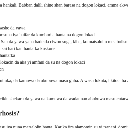
i a hankali. Babban dalili shine shan barasa na dogon lokaci, amma akw
asashe da yawa
 suna iya haifar da kumburi a hanta na dogon lokaci
- Sau da yawa yana hade da ciwon suga, kiba, ko matsalolin metabolis
 kai hari kan hantarka kuskure
 hantarka
okacin da aka yi amfani da su na dogon lokaci
on
ututtuka, da kamuwa da abubuwa masu guba. A wasu lokuta, likitoci b
cikin shekaru da yawa na kamuwa da wadannan abubuwa masu cutarwa. A
rhosis?
asu iya nuna matsalolin hanta. Kar ka jira alamomin su yi tsanani, dom