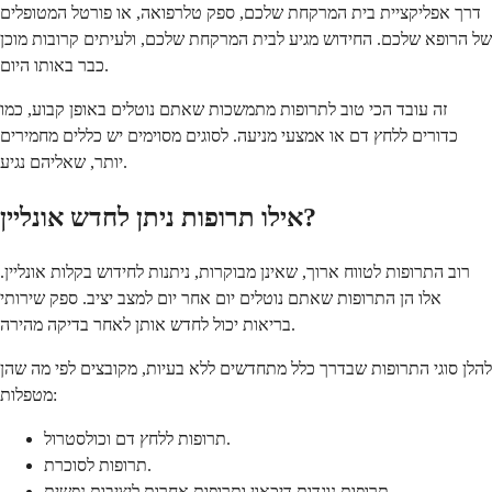
דרך אפליקציית בית המרקחת שלכם, ספק טלרפואה, או פורטל המטופלים
של הרופא שלכם. החידוש מגיע לבית המרקחת שלכם, ולעיתים קרובות מוכן
כבר באותו היום.
זה עובד הכי טוב לתרופות מתמשכות שאתם נוטלים באופן קבוע, כמו
כדורים ללחץ דם או אמצעי מניעה. לסוגים מסוימים יש כללים מחמירים
יותר, שאליהם נגיע.
אילו תרופות ניתן לחדש אונליין?
רוב התרופות לטווח ארוך, שאינן מבוקרות, ניתנות לחידוש בקלות אונליין.
אלו הן התרופות שאתם נוטלים יום אחר יום למצב יציב. ספק שירותי
בריאות יכול לחדש אותן לאחר בדיקה מהירה.
להלן סוגי התרופות שבדרך כלל מתחדשים ללא בעיות, מקובצים לפי מה שהן
מטפלות:
תרופות ללחץ דם וכולסטרול.
תרופות לסוכרת.
תרופות נוגדות דיכאון ותרופות אחרות ליציבות נפשית.