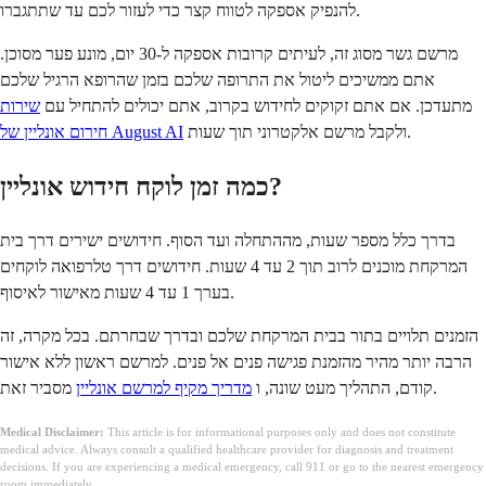
להנפיק אספקה לטווח קצר כדי לעזור לכם עד שתתגברו.
מרשם גשר מסוג זה, לעיתים קרובות אספקה ל-30 יום, מונע פער מסוכן.
אתם ממשיכים ליטול את התרופה שלכם בזמן שהרופא הרגיל שלכם
מתעדכן. אם אתם זקוקים לחידוש בקרוב, אתם יכולים להתחיל עם
שירות
ולקבל מרשם אלקטרוני תוך שעות.
חירום אונליין של August AI
כמה זמן לוקח חידוש אונליין?
בדרך כלל מספר שעות, מההתחלה ועד הסוף. חידושים ישירים דרך בית
המרקחת מוכנים לרוב תוך 2 עד 4 שעות. חידושים דרך טלרפואה לוקחים
בערך 1 עד 4 שעות מאישור לאיסוף.
הזמנים תלויים בתור בבית המרקחת שלכם ובדרך שבחרתם. בכל מקרה, זה
הרבה יותר מהיר מהזמנת פגישה פנים אל פנים. למרשם ראשון ללא אישור
מסביר זאת.
קודם, התהליך מעט שונה, ו
מדריך מקיף למרשם אונליין
Medical Disclaimer:
This article is for informational purposes only and does not constitute
medical advice. Always consult a qualified healthcare provider for diagnosis and treatment
decisions. If you are experiencing a medical emergency, call 911 or go to the nearest emergency
room immediately.