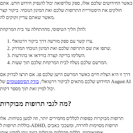
כאשר החידושים שלכם אזלו, ספק טלרפואה יכול להנפיק חידוש חדש. אתם
חולקים את היסטוריית התרופות שלכם ואת המינון הנוכחי. ביקור קצר
מאשר שאתם עדיין זקוקים לה.
להלן הליך הטיפוסי, מההתחלה עד בית המרקחת:
צרו קשר עם ספק מורשה דרך ביקור וירטואלי.
שתפו את שם התרופה שלכם ואת המינון הנוכחי המדויק.
השלימו בדיקה קצרה בווידאו או בהודעות.
המרשם שלכם נשלח לבית המרקחת שלכם תוך שעות.
דרך זו היא הצלת חיים כאשר המרשם הישן שלכם פג. אם תרצו לבדוק אם
החידוש שלכם מתאים לביקור וירטואלי,
בודק הסימפטומים
של August AI
יכול למיין זאת תוך מספר דקות.
מה לגבי תרופות מבוקרות?
תרופות מבוקרות כפופות לכללים מחמירים יותר, וזה למען בטיחות. אלו
כוללות תרופות ל-ADHD, תרופות מסוימות לחרדה, ומשככי כאבים
אופיואידיים. כללים פדרליים מגבילים כיצד ניתן לחדש אותן.