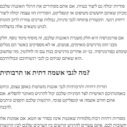
סודיות יכולה גם ליצור בעיות. אם אתם מסתירים את הרגלי האוננות שלכם
מכיוון שאתם חוששים משיפוט או קונפליקט, הסודיות הזו עצמה יכולה ליצור
ריחוק רגשי. תקשורת פתוחה לגבי מיניות, גבולות וצרכים עוזרת לרוב הזוגות
לנווט נושאים אלה בהצלחה.
אם פורנוגרפיה היא חלק משגרת האוננות שלכם, זה מוסיף מימד נוסף. חלק
מבני הזוג מרגישים מאוימים, פגועים, או לא מספיקים כאשר הם מגלים
שימוש בפורנוגרפיה. בני זוג אחרים מרגישים בנוח עם זה לחלוטין. מה שחשוב
הוא שאתם שניהם כן לגבי רגשותיכם וגבולותיכם.
מה לגבי אשמה דתית או תרבותית?
תורות דתיות ותרבותיות לגבי אוננות משתנות באופן עצום, וניווט
באמונותיכם האישיות לצד המיניות שלכם יכול להרגיש מאתגר להפליא. אם
אתם חווים אשמה או קונפליקט פנימי, הרגשות שלכם תקפים וניתנים
להבנה.
מסורות דתיות רבות מלמדות שאוננות אינה בסדר או חטא. אם אמונות אלו
חשובות לכם, אתם עשויים להרגיש קרועים בין הערכים שלכם לבין הרגשות