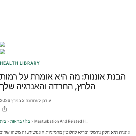
Benchmarks
Stories
FAQ
Sign up / Log in
HEALTH LIBRARY
הבנת אוננות: מה היא אומרת על רמות
הלחץ, החרדה והאנרגיה שלך
עודכן לאחרונה
3 במרץ 2026
Masturbation And Related Health Concerns Stress Anxiety And Fatigue
בלוג בריאות
בית
אוננות היא חלק נורמלי ובריא לחלוטין מהמיניות האנושית. זה משהו שרוב