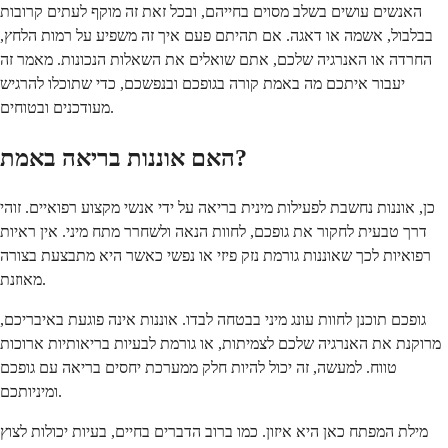
האנשים עושים בשלב מסוים בחייהם, ובכל זאת זה מוקף לעתים קרובות
בבלבול, אשמה או דאגה. אם תהיתם פעם איך זה משפיע על רמות הלחץ,
החרדה או האנרגיה שלכם, אתם שואלים את השאלות הנכונות. מאמר זה
יעבור איתכם מה באמת קורה בגופכם ובנפשכם, כדי שתוכלו להרגיש
מעודכנים ובטוחים.
האם אוננות בריאה באמת?
כן, אוננות נחשבת לפעילות מינית בריאה על ידי אנשי מקצוע רפואיים. זוהי
דרך טבעית לחקור את גופכם, לחוות הנאה ולשחרר מתח מיני. אין ראיות
רפואיות לכך שאוננות גורמת נזק פיזי או נפשי כאשר היא מתבצעת בצורה
מאוזנת.
גופכם תוכנן לחוות עונג מיני בבטחה לבדו. אוננות אינה פוגעת באיבריכם,
מרוקנת את האנרגיה שלכם לצמיתות, או גורמת לבעיות בריאותיות ארוכות
טווח. למעשה, זה יכול להיות חלק ממערכת יחסים בריאה עם גופכם
ומיניותכם.
מילת המפתח כאן היא איזון. כמו ברוב הדברים בחיים, בעיות יכולות לצוץ