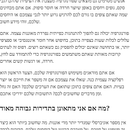
אנשים מסוימים גם מוצאים שפורנוגרפיה מעצבת את הציפיות שלהם לגבי
סקס, גופים ויחסים באופן שיוצר חרדה או חוסר סיפוק. אם אתם מבחינים
שמה שאתם צופים בו גורם לכם להרגיש גרוע יותר לגבי עצמכם או היחסים
שלכם, זוהי מידע חשוב.
פורנוגרפיה יכולה גם להפוך להתנהגות כפייתית נפרדת מאוננות עצמה. אתם
עלולים לבלות שעות בצפייה בתוכן, בחיפוש אחר חומר אינטנסיבי או ספציפי
יותר, או בתחושה שאינם יכולים להפסיק גם כשאתם רוצים. דפוס זה לעתים
קרובות מאותת שאתם משתמשים בפורנוגרפיה כדי להתמודד עם לחץ,
חרדה, או רגשות קשים אחרים.
אם אתם מודאגים משימוש הפורנוגרפיה שלכם, הצעד הראשון הוא
רפלקציה עצמית כנה. שאלו את עצמכם אם זה משפר את חייכם או יוצר
בעיות. האם אתם צופים בתוכן שתואם את הערכים שלכם? האם זה גוזל
זמן מדברים שחשובים לכם? התשובות שלכם ידריכו אתכם.
מה אם אני מתאונן בתדירות גבוהה מאוד?
אין מספר אוניברסלי שמגדיר יותר מדי אוננות. מה שחשוב ביותר הוא כיצד
זה משפיע על חייכם, על מצבכם הרגשי ועל היחסים שלכם. תדירות לבדה