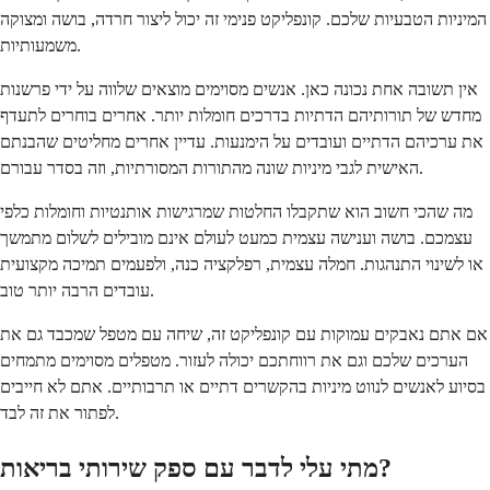
המיניות הטבעיות שלכם. קונפליקט פנימי זה יכול ליצור חרדה, בושה ומצוקה
משמעותיות.
אין תשובה אחת נכונה כאן. אנשים מסוימים מוצאים שלווה על ידי פרשנות
מחדש של תורותיהם הדתיות בדרכים חומלות יותר. אחרים בוחרים לתעדף
את ערכיהם הדתיים ועובדים על הימנעות. עדיין אחרים מחליטים שהבנתם
האישית לגבי מיניות שונה מהתורות המסורתיות, וזה בסדר עבורם.
מה שהכי חשוב הוא שתקבלו החלטות שמרגישות אותנטיות וחומלות כלפי
עצמכם. בושה וענישה עצמית כמעט לעולם אינם מובילים לשלום מתמשך
או לשינוי התנהגות. חמלה עצמית, רפלקציה כנה, ולפעמים תמיכה מקצועית
עובדים הרבה יותר טוב.
אם אתם נאבקים עמוקות עם קונפליקט זה, שיחה עם מטפל שמכבד גם את
הערכים שלכם וגם את רווחתכם יכולה לעזור. מטפלים מסוימים מתמחים
בסיוע לאנשים לנווט מיניות בהקשרים דתיים או תרבותיים. אתם לא חייבים
לפתור את זה לבד.
מתי עלי לדבר עם ספק שירותי בריאות?