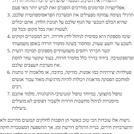
ולהפחית את הסיבוב המנטלי שלעתים קרובות מלווה חרדה.
אפליקציות וסרטונים מודרכים הופכים זאת לנגיש יותר מאי פעם.
תרגילי נשימה עמוקה מפעילים את המערכת הפראסימפתטית שלכם,
שהיא הבלם הטבעי של הגוף שלכם על תגובת הלחץ. אתם יכולים
לעשות זאת בכל מקום ובכל זמן.
שינה מספקת היא בסיסית לניהול לחץ וחרדה. רוב המבוגרים זקוקים
לשבע עד תשע שעות, ומחסור בשינה מחמיר חרדה באופן משמעותי.
קשר חברתי ויחסים משמעותיים מספקים תמיכה רגשית
ופרספקטיבה. בידוד בדרך כלל מחמיר חרדה, בעוד שקשר עוזר לווסת
את מערכת העצבים שלכם.
פעילויות יצירתיות כמו אמנות, מוזיקה, כתיבה, או מלאכות יד נותנות
למוחכם הפסקה מדאגות ויכולות להיות מרגיעות מאוד עבור אנשים
רבים.
טיפול מקצועי, במיוחד טיפול קוגניטיבי-התנהגותי, מלמד אתכם
מיומנויות לניהול מחשבות חרדות ולשבור דפוסים לא מועילים
ביעילות.
גישות אלו עובדות הכי טוב כאשר הן הופכות לחלקים קבועים מחייכם ולא
התערבויות חירום. בניית הרגלים דורשת זמן, אך ההשפעה המצטברת חזקה