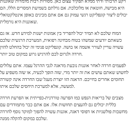
רקע תרבותי ודתי ממלא תפקיד עצום כאן. מסורות רבות מלמדות שאוננות
היא מבישה, חוטאת או מלוכלכת. אם גדלתם בשמיעת המסרים הללו, הם
יכולים ליצור קונפליקט רגשי עמוק גם אם אתם מבינים באופן אינטלקטואלי
שאוננות היא נורמלית.
המוח שלכם לא תמיד יכול להפריד בין אמונות ישנות למידע חדש. אז גם
כשאתם יודעים שמשהו בטוח מבחינה רפואית, המערכת הרגשית שלכם
עשויה עדיין לעורר אשמה או בושה. קונפליקט פנימי זה יכול בהחלט להזין
חרדה ולגרום לכם להרגיש גרוע במקום טוב יותר.
לפעמים חרדה לאחר אוננות נובעת מדאגה לגבי ההרגל עצמו. אתם עלולים
לחשוש שאתם עושים את זה יותר מדי, שזה הופך לבעיה, או שזה משפיע על
תחומים אחרים בחייכם. הדאגה הזו יוצרת מעגל שבו החרדה אינה קשורה
למעשה, אלא למערכת היחסים שלכם איתו.
מצבים של בריאות הנפש כמו הפרעה טורדנית-כפייתית או הפרעת חרדה
כללית יכולים גם להעצים תחושות אלו. אם אתם כבר מתמודדים עם
מחשבות פולשניות או דפוסי דאגה, אוננות עשויה להפוך למוקד נוסף לחרדה
שלכם במקום להקלה ממנה.