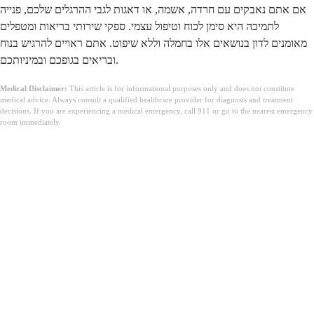
אם אתם נאבקים עם חרדה, אשמה, או דאגות לגבי ההרגלים שלכם, פנייה
לתמיכה היא סימן לכוח וטיפול עצמי. ספקי שירותי בריאות ומטפלים
מאומנים לדון בנושאים אלו בחמלה וללא שיפוט. אתם ראויים להרגיש בנוח
ובריאים בגופכם ובמיניותכם.
Medical Disclaimer:
This article is for informational purposes only and does not constitute
medical advice. Always consult a qualified healthcare provider for diagnosis and treatment
decisions. If you are experiencing a medical emergency, call 911 or go to the nearest emergency
room immediately.