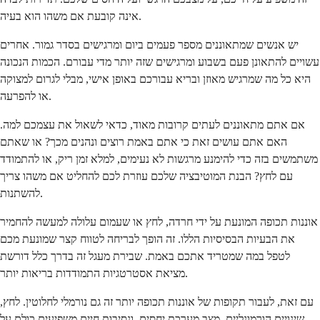
אינה קובעת אם משהו הוא בעיה.
יש אנשים שמתאוננים מספר פעמים ביום ומרגישים בסדר גמור. אחרים
עשויים להתאונן פעם בשבוע ומרגישים שזה יותר מדי עבורם. הכמות הנכונה
היא כל מה שמרגיש מאוזן ובריא עבורכם באופן אישי, מבלי לגרום למצוקה
או להפרעה.
אם אתם מתאוננים לעתים קרובות מאוד, כדאי לשאול את עצמכם למה.
האם אתם עושים זאת כי אתם באמת רוצים ונהנים מכך? או שאתם
משתמשים בזה כדי להימנע מרגשות לא נעימים, למלא זמן ריק, או להתמודד
עם לחץ? הבנת המוטיבציה שלכם עוזרת לכם להחליט אם משהו צריך
להשתנות.
אוננות תכופה המונעת על ידי חרדה, לחץ או שעמום עלולה למעשה להחמיר
את הבעיות הבסיסיות הללו. זה הופך לבריחה לטווח קצר שמונעת מכם
לטפל במה שמטריד אתכם באמת. שבירת מעגל זה בדרך כלל דורשת
מציאת אסטרטגיות התמודדות בריאות יותר.
עם זאת, לעבור תקופות של אוננות תכופה יותר זה גם נורמלי לחלוטין. לחץ,
שינויים הורמונליים, מצב מערכת יחסים, ונסיבות חיים משפיעים כולם על