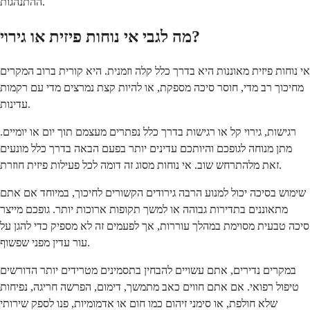
ההתנהגות.
מה לגבי אי נוחות פיזית או גירוי?
אי נוחות פיזית מאוננות היא בדרך כלל קלה וזמנית. היא קורית ברוב המקרים
מחיכוך רב מדי, חוסר סיכה מספקת, או להיות קצת נמרצים מדי עם רקמות
עדינות.
רגישות, גירוי קל או רגישות בדרך כלל נפתרים מעצמם תוך יום או יומיים.
מתן מנוחה לגופכם והיותכם עדינים יותר בפעם הבאה בדרך כלל מונעים
זאת מלהתרחש שוב. אי נוחות מסוג זה דומה לכל פעילות פיזית חוזרת.
שימוש בסיכה יכול למנוע הרבה גירודים הקשורים לחיכוך, במיוחד אם אתם
מתאוננים בתדירות גבוהה או למשך תקופות ארוכות יותר. גופכם מייצר
סיכה טבעית מסוימת במהלך עוררות, אך לפעמים זה לא מספיק כדי להגן על
עור עדין מפני שפשוף.
במקרים נדירים, אתם עשויים להבחין בתסמינים מטרידים יותר הדורשים
טיפול רפואי. אם אתם חווים כאב מתמשך, דימום, הפרשה חריגה, נפיחות
שלא חולפת, או סימני זיהום כמו חום או אדמומיות, פנו לספק שירותי