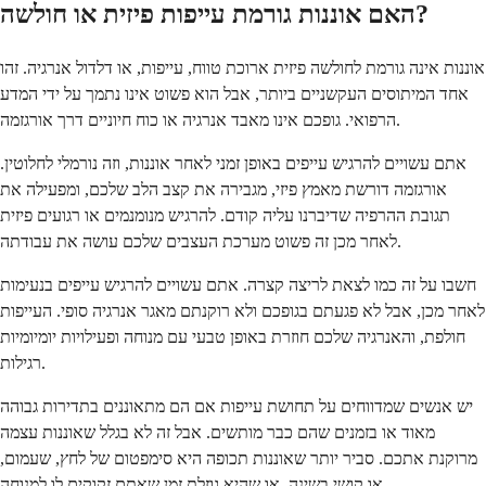
האם אוננות גורמת עייפות פיזית או חולשה?
אוננות אינה גורמת לחולשה פיזית ארוכת טווח, עייפות, או דלדול אנרגיה. זהו
אחד המיתוסים העקשניים ביותר, אבל הוא פשוט אינו נתמך על ידי המדע
הרפואי. גופכם אינו מאבד אנרגיה או כוח חיוניים דרך אורגזמה.
אתם עשויים להרגיש עייפים באופן זמני לאחר אוננות, וזה נורמלי לחלוטין.
אורגזמה דורשת מאמץ פיזי, מגבירה את קצב הלב שלכם, ומפעילה את
תגובת ההרפיה שדיברנו עליה קודם. להרגיש מנומנמים או רגועים פיזית
לאחר מכן זה פשוט מערכת העצבים שלכם עושה את עבודתה.
חשבו על זה כמו לצאת לריצה קצרה. אתם עשויים להרגיש עייפים בנעימות
לאחר מכן, אבל לא פגעתם בגופכם ולא רוקנתם מאגר אנרגיה סופי. העייפות
חולפת, והאנרגיה שלכם חוזרת באופן טבעי עם מנוחה ופעילויות יומיומיות
רגילות.
יש אנשים שמדווחים על תחושת עייפות אם הם מתאוננים בתדירות גבוהה
מאוד או בזמנים שהם כבר מותשים. אבל זה לא בגלל שאוננות עצמה
מרוקנת אתכם. סביר יותר שאוננות תכופה היא סימפטום של לחץ, שעמום,
או קושי בשינה, או שהיא גוזלת זמן שאתם זקוקים לו למנוחה.