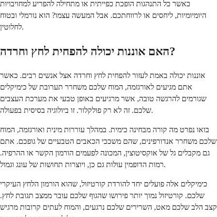
כאשר כל התנהגות הופכת כפייתית או מתחילה להפריע למחויבויות
היומיומיות, ליחסים או לרווחתכם. אבל המעשה עצמו? הוא נורמלי ובטוח
לחלוטין.
האם אוננות יכולה להפחית לחץ וחרדה?
אוננות יכולה באמת לעזור להפחית לחץ וחרדה אצל אנשים רבים. כאשר
אתם מגיעים לאורגזמה, המוח שלכם משחרר תערובת של כימיקלים
שגורמים להרגשה טובה, אשר מרגיעים באופן טבעי את מערכת העצבים
שלכם. זה לא רק פולקלור. זו ביולוגיה בסיסית בפעולה.
בואו נפרט מה קורה מבחינה כימית. במהלך עוררות מינית ואורגזמה, המוח
שלכם משחרר אנדורפינים, שהם משככי הכאבים הטבעיים של גופכם. אתם
גם מקבלים גל של אוקסיטוצין, המכונה לפעמים הורמון הקשר או ההרפיה.
רמות הדופמין עולות גם כן, ויוצרות תחושות של עונג וגמול.
כימיקלים אלה פועלים יחד להורדת קורטיזול, שהוא הורמון הלחץ העיקרי
שלכם. קורטיזול נמוך יותר פירושו שהגוף שלכם עובר ממצב תגובת לחץ.
קצב הלב שלכם מאט, השרירים שלכם נרגעים, והמוח לעתים קרובות מרגיש