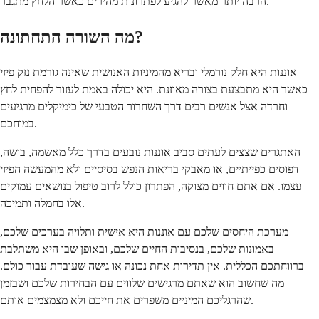
הרבה יותר מאשר להגיע לפתרונות מהירים כאשר הלחץ מתגבר.
מה השורה התחתונה?
אוננות היא חלק נורמלי ובריא מהמיניות האנושית שאינה גורמת נזק פיזי
כאשר היא מתבצעת בצורה מאוזנת. היא יכולה באמת לעזור להפחית לחץ
וחרדה אצל אנשים רבים דרך השחרור הטבעי של כימיקלים מרגיעים
במוחכם.
האתגרים שצצים לעתים סביב אוננות נובעים בדרך כלל מאשמה, בושה,
דפוסים כפייתיים, או מאבקי בריאות הנפש בסיסיים ולא מהמעשה הפיזי
עצמו. אם אתם חווים מצוקה, הפתרון כולל לרוב טיפול בנושאים עמוקים
אלו בחמלה ותמיכה.
מערכת היחסים שלכם עם אוננות היא אישית ותלויה בערכים שלכם,
באמונות שלכם, בנסיבות החיים שלכם, ובאופן שבו היא משתלבת
ברווחתכם הכללית. אין תדירות אחת נכונה או גישה שעובדת עבור כולם.
מה שחשוב הוא שאתם מרגישים שלווים עם הבחירות שלכם ושבזמן
שהרגליכם המיניים משפרים את חייכם ולא מצמצמים אותם.