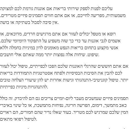
עליכם לפנות לספק שירותי בריאות אם אוננות גורמת לכם למצוקה
משמעותית, מפריעה לחייכם, או אם אתם חווים תסמינים פיזיים מטרידים.
אין סיבה לסבול בשתיקה או בושה.
רופא או מטפל יכולים לעזור אם אתם מרגישים חרדים, מדוכאים, או
אשמים לגבי אוננות עד כדי כך שזה משפיע על התפקוד היומיומי שלכם.
אנשי מקצוע בתחום בריאות הנפש מאומנים לדון במיניות בחמלה וללא
שיפוט. שיחות אלה נפוצות יותר ממה שאתם אולי חושבים.
אם אתם חוששים שהרגלי האוננות שלכם הפכו לכפייתיים, טיפול יכול לעזור
לכם להבין את הסיבות הבסיסיות ולפתח אסטרטגיות התמודדות בריאות
יותר. טיפול קוגניטיבי-התנהגותי וגישות אחרות יש להן שיעורי הצלחה טובים
להתנהגויות מיניות כפייתיות.
תסמינים פיזיים שנמשכים מעבר ליום-יומיים צריכים גם הם להיבדק. זה כולל
כאב מתמשך, דימום, הפרשה חריגה, נפיחות מתמשכת, או כל שינוי באיברי
המין שלכם שמרגיש לכם מטריד. בעוד שאלו נדיר שהם חמורים, הם ראויים
לטיפול רפואי מתאים.