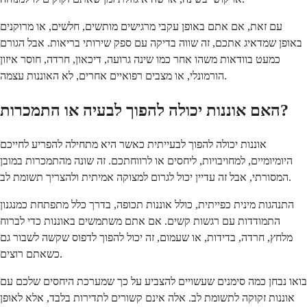
עם זאת, אם אתם באופן עקבי מרגישים מותשים, חלשים, או מרוקנים
באופן שמדאיג אתכם, זה שווה בדיקה עם ספק שירותי בריאות. אבל הגורם
כמעט בוודאות משהו אחר כמו שינה גרועה, דיכאון, חרדה, חוסר איזון
הורמונלי, או מצבים רפואיים אחרים, לא האוננות עצמה.
האם אוננות יכולה להפוך לבעיה או התמכרות?
אוננות יכולה להפוך לבעייתית כאשר היא מתחילה להפריע לחייכם
היומיומיים, למחויבויות, ליחסים או לרווחתכם. זה שונה מהתמכרות במובן
המסורתי, אבל זה עדיין יכול לגרום למצוקה אמיתית ולהצריך תשומת לב.
התנהגות מינית כפייתית, כולל אוננות תכופה, בדרך כלל מתפתחת כמנגנון
התמודדות עם רגשות קשים. אם אתם משתמשים באוננות כדי לברוח
מלחץ, חרדה, בדידות, או שעמום, זה יכול להפוך לדפוס שקשה לשבור גם
כשאתם רוצים.
בואו נבחן כמה סימנים שעשויים להצביע על כך שמערכת היחסים שלכם עם
אוננות זקוקה לתשומת לב. אלה אינם קשורים לתדירות בלבד, אלא לאופן