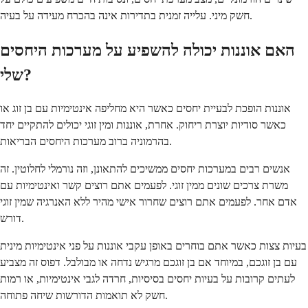
חשק מיני. עלייה זמנית בתדירות אינה בהכרח מעידה על בעיה.
האם אוננות יכולה להשפיע על מערכות היחסים
שלי?
אוננות הופכת לבעיית יחסים כאשר היא מחליפה אינטימיות עם בן זוג או
כאשר סודיות יוצרת ריחוק. אחרת, אוננות ומין זוגי יכולים להתקיים יחד
בהרמוניה ברוב מערכות היחסים הבריאות.
אנשים רבים במערכות יחסים ממשיכים להתאונן, וזה נורמלי לחלוטין. זה
משרת צרכים שונים ממין זוגי. לפעמים אתם רוצים קשר ואינטימיות עם
אדם אחר. לפעמים אתם רוצים שחרור אישי מהיר ללא האנרגיה שמין זוגי
דורש.
בעיות צצות כאשר אתם בוחרים באופן עקבי אוננות על פני אינטימיות מינית
עם בן זוגכם, במיוחד אם בן זוגכם מרגיש נדחה או מבולבל. דפוס זה מצביע
לעתים קרובות על בעיות יחסים בסיסיות, חרדה לגבי אינטימיות, או רמות
חשק לא תואמות הדורשות שיחה פתוחה.