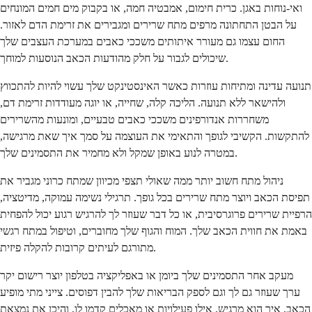
ואי-נוחות באגן. כרית חימום, אמבטיה חמה, או בקבוק מים חמים המונחים
על הבטן התחתונה מרפים מתח שרירים ומגבירים את זרימת הדם לאזור.
החום עצמו גם מעורר איתותים משככי כאבים במערכת העצבים שלך
שיכולים לגבור על חלק מהודעות הכאב הנוסעות למוחך.
תנועה עדינה ומתיחות עוזרות כאשר האינסטינקט שלך עשוי להיות להתכווץ
ולהישאר ללא תנועה. הליכה קלה, שחייה, או יוגה מעודדות זרימת דם,
משחררות אנדורפינים משככי כאבים טבעיים, ומונעות מהשרירים
להתקשות. הקשיבי לגופך והתאימי את העוצמה על סמך איך שאת מרגישה,
במטרה לנוע באופן שמקל ולא מחמיר את התסמינים שלך.
ניהול מתח חשוב יותר ממה שאולי תצפי מכיוון שמתח כרוני מגביר את
תפיסת הכאב ויוצר מתח שרירים בכל גופך. תרגילי נשימה עמוקה, מדיטציה,
הרפיית שרירים פרוגרסיבית, או כל דבר שעוזר לך להרגיש רגוע יכול להפחית
באמת את חווית הכאב שלך. המוח והגוף שלך מחוברים, וטיפול במתח רגשי
מתורגם לעיתים קרובות להקלה פיזית.
מעקב אחר התסמינים שלך ביומן או באפליקציה בטלפון יוצר רישום יקר
ערך שעוזר גם לך וגם לספק הבריאות שלך להבין דפוסים. צייני מתי מופיע
הכאב, איך הוא מרגיש, אילו פעילויות או מאכלים קדמו לו, והיכן את נמצאת