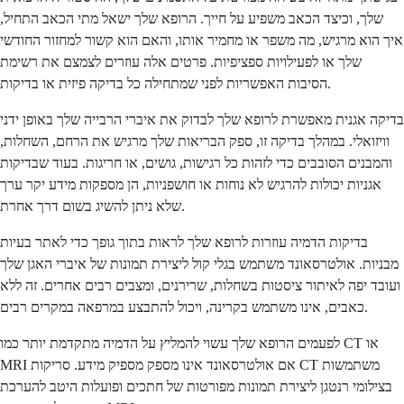
שלך, וכיצד הכאב משפיע על חייך. הרופא שלך ישאל מתי הכאב התחיל,
איך הוא מרגיש, מה משפר או מחמיר אותו, והאם הוא קשור למחזור החודשי
שלך או לפעילויות ספציפיות. פרטים אלה עוזרים לצמצם את רשימת
הסיבות האפשריות לפני שמתחילה כל בדיקה פיזית או בדיקות.
בדיקה אגנית מאפשרת לרופא שלך לבדוק את איברי הרבייה שלך באופן ידני
וויזואלי. במהלך בדיקה זו, ספק הבריאות שלך מרגיש את הרחם, השחלות,
והמבנים הסובבים כדי לזהות כל רגישות, גושים, או חריגות. בעוד שבדיקות
אגניות יכולות להרגיש לא נוחות או חושפניות, הן מספקות מידע יקר ערך
שלא ניתן להשיג בשום דרך אחרת.
בדיקות הדמיה עוזרות לרופא שלך לראות בתוך גופך כדי לאתר בעיות
מבניות. אולטרסאונד משתמש בגלי קול ליצירת תמונות של איברי האגן שלך
ועובד יפה לאיתור ציסטות בשחלות, שרירנים, ומצבים רבים אחרים. זה ללא
כאבים, אינו משתמש בקרינה, ויכול להתבצע במרפאה במקרים רבים.
לפעמים הרופא שלך עשוי להמליץ על הדמיה מתקדמת יותר כמו CT או
MRI אם אולטרסאונד אינו מספק מספיק מידע. סריקות CT משתמשות
בצילומי רנטגן ליצירת תמונות מפורטות של חתכים ופועלות היטב להערכת