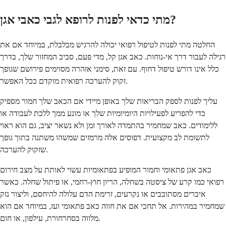
מתי כדאי לפנות לרופא לגבי כאבי אגן?
החלטה מתי לפנות לטיפול רפואי יכולה להרגיש מבלבלת, במיוחד אם את
רגילה לעבור דרך אי-נוחות. כאב אגן קל, מדי פעם, סביב המחזור שלך, בדרך
כלל אינו דורש טיפול דחוף. עם זאת, סימני אזהרה מסוימים פירושם שגופך
זקוק להערכה רפואית מוקדם ככל האפשר.
עליך לפנות לספק הבריאות שלך באופן מיידי אם הכאב שלך חמור מספיק
כדי להפריע לפעילויות היומיומיות שלך או מונע ממך ללכת לעבודה או
ללימודים. כאב שמחמיר בהתמדה לאורך זמן ולא נשאר יציב, גם הוא ראוי
לתשומת לב מקצועית. דפוסים אלה מרמזים שמשהו משתנה בתוך גופך
שזקוק להערכה.
כאב אגן פתאומי וחמור המופיע בפתאומיות עשוי לאותת על מצב חירום
רפואי כמו קרע של ציסטה בשחלה, הריון חוץ-רחמי, או פיתול שחלה. כאשר
איברים מסתובבים או נקרעים, זרימת הדם עלולה להיחסם, וליצור נזק
שמחמיר במהירות. אל תחכי אם את חווה כאב פתאומי ועז, במיוחד אם הוא
מלווה בסחרחורת, עילפון, או חום.