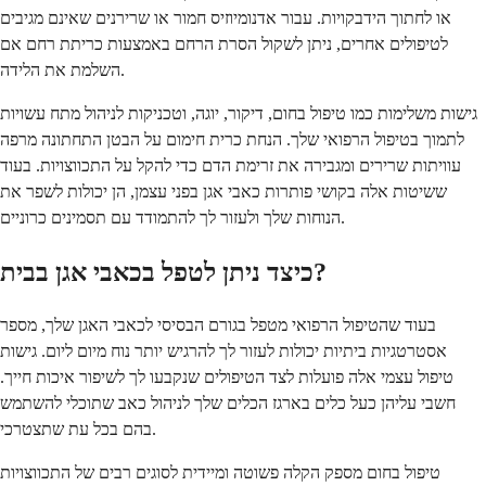
או לחתוך הידבקויות. עבור אדנומיוזיס חמור או שרירנים שאינם מגיבים
לטיפולים אחרים, ניתן לשקול הסרת הרחם באמצעות כריתת רחם אם
השלמת את הלידה.
גישות משלימות כמו טיפול בחום, דיקור, יוגה, וטכניקות לניהול מתח עשויות
לתמוך בטיפול הרפואי שלך. הנחת כרית חימום על הבטן התחתונה מרפה
עוויתות שרירים ומגבירה את זרימת הדם כדי להקל על התכווצויות. בעוד
ששיטות אלה בקושי פותרות כאבי אגן בפני עצמן, הן יכולות לשפר את
הנוחות שלך ולעזור לך להתמודד עם תסמינים כרוניים.
כיצד ניתן לטפל בכאבי אגן בבית?
בעוד שהטיפול הרפואי מטפל בגורם הבסיסי לכאבי האגן שלך, מספר
אסטרטגיות ביתיות יכולות לעזור לך להרגיש יותר נוח מיום ליום. גישות
טיפול עצמי אלה פועלות לצד הטיפולים שנקבעו לך לשיפור איכות חייך.
חשבי עליהן כעל כלים בארגז הכלים שלך לניהול כאב שתוכלי להשתמש
בהם בכל עת שתצטרכי.
טיפול בחום מספק הקלה פשוטה ומיידית לסוגים רבים של התכווצויות