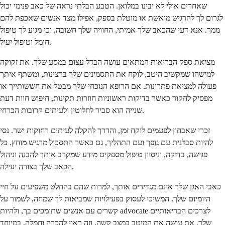
שאחרים אולי לא יבינו במלואן. הטבע הבלתי נראה של כאב פנימי יכול
לגרום לך להרגיש מואשת או מוטלת בספק, אפילו מצד אנשים שאכפת להם
ממך. אנא דעי שהכאב שלך אמיתי, החוויה שלך חשובה, וכי מגיע לך טיפול
חומל וטיפול יעיל.
מציאת ספק הבריאות המתאים עושה הבדל עצום במסע שלך. את זקוקה
למישהו שמקשיב היטב, לוקח את התסמינים שלך ברצינות, ומשתף איתך
פעולה למציאת פתרונות. אם הרופא הנוכחי שלך מבטל את חששותייך או
מפסיק לחקור כאשר בדיקות ראשוניות חוזרות תקינות, חיפוש חוות דעת
שנייה הוא סביר לחלוטין ולעיתים קרובות הכרחי.
זכרי שאבחון לפעמים לוקח זמן, והדרך להקלה לעיתים רחוקות ישר. נסי
להיות סבלנית עם גופך ועם התהליך, גם כאשר התסכול מרגיש מוחץ. כל
פגישה, בדיקה, וניסיון טיפול מספקים מידע שמקרב אותך להבנה וניהול
הכאב שלך בצורה יעילה.
כאבי האגן שלך אינם מגדירים אותך, למרות שהם בהחלט משפיעים על חיי
היומיום שלך. המשיכי לעסוק בפעילויות שמביאות לך שמחה, לשמור על
קשרים עם אנשים שתומכים בך, ולהיות advocate לצרכים הבריאותיים
שלך. את עושה את המיטב במצב קשה, וזה ראוי להכרה וחמלה, במיוחד