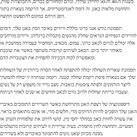
בשנות ה-40 וה-50 לחייהן שילדו, וגורם למחזורים כבדים, התכווצויות עזות,
ותחושת מלאות באגן. זה דומה לאנדומטריוזיס, אך הרקמה נשארת בתוך
דופן הרחם במקום להתפשט החוצה.
תסמונת גודש אגני כרוני כוללת ורידים באיבר המין באגן שלך, דומים
לוורידים הנפיחים הנראים שחלק מהנשים מקבלות ברגליהן. ורידים מורחבים
אלה יכולים לגרום לכאב כרוני, עמום, מכאיב, המחמיר בעמידה ממושכת או
מאוחר יותר ביום. הכאב לעיתים קרובות משתפר כאשר את שוכבת
ומאפשרת לכוח הכבידה להפחית את הצטברות הדם.
תסמונת שארית השחלה יכולה להתפתח לאחר הסרה כירורגית של השחלות
שלך אם נשארה פיסת רקמת שחלה קטנה. רקמה שנותרה זו יכולה להמשיך
לייצר הורמונים ולפתח ציסטות כואבות. מצב נדיר זה משפיע רק על נשים
שעברו כריתת שחלות ולרוב גורם לכאב חודשים או שנים לאחר הניתוח.
דיספונקציה של רצפת האגן מתרחשת כאשר השרירים התומכים באיברי
האגן שלך הופכים להיות הדוקים מדי, חלשים מדי, או אינם מתואמים כראוי.
את עשויה לחוות כאב במהלך יחסי מין, קושי לרוקן את שלפוחית השתן או
המעיים, ותחושת לחץ מתמדת. בעיה שרירית זו לעיתים קרובות מתעלמים
ממנה מכיוון שאנו נוטים להתמקד באיברים ולא בשרירים.