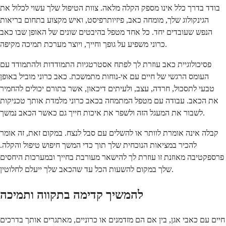
בודד בדרך כלל אינו מספק הקלה מלאה. צוות הטיפול שלך עשוי לכלול את
הגינקולוג שלך, מומחה כאב, פיזיותרפיסט, ואיש מקצוע בתחום בריאות
הנפש שעובדים יחד. כל אחד מטפל בהיבטים שונים של האופן שבו כאב
כרוני משפיע על גופך וחייך, ויוצר מערכת תמיכה מקיפה.
פסיכולוגיית כאב עוזרת לך לפתח אסטרטגיות התמודדות ולהתמודד עם
העומס הרגשי של חיים עם אי-נוחות מתמשכת. כאב כרוני מוביל באופן
טבעי לתסכול, חרדה, עצב, ולעיתים דיכאון, אשר בתורם יכולים להחמיר
את הכאב. עבודה עם מטפל המתמחה בכאב כרוני מלמדת אותך טכניקות
לשבור את המעגל הזה ולשפר את איכות חייך גם כאשר הכאב נמשך.
קבלה אינה אומרת לוותר או להשלים עם סבל לנצח. במקום זאת, זה אומר
להכיר במציאות הנוכחית שלך תוך כדי המשך חיפוש טיפול והקלה.
פרספקטיבה מאוזנת זו עוזרת לך להישאר מעורבת בחייך ובמערכות היחסים
שלך במקום להשעות הכל עד שהכאב שלך ייעלם לחלוטין.
להמשיך קדימה בתקווה ותמיכה
חיים עם כאבי אגן, בין אם הם מזדמנים או כרוניים, מאתגרים אותך בדרכים