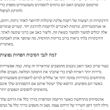
ומיקומם קובעים האם הם גורמים לתסמינים משמעותיים מספיק כדי
להזדקק לטיפול.
הידבקויות הן רצועות של רקמת צלקת שיכולות להיווצר לאחר ניתוח, זיהום,
או אנדומטריוזיס, וגורמות לאיברים ולרקמות להידבק יחד. קשרים פנימיים
אלה יכולים למשוך ולמשוך כשאת זזה, וליצור כאב אגן כרוני שקשה לאתר.
הידבקויות בלתי נראות ברוב בדיקות ההדמיה, מה שהופך אותן לאבחנה
מאתגרת.
מה לגבי הסיבות הפחות נפוצות?
בעוד שרוב כאבי האגן נובעים מהמצבים שתיארתי זה עתה, כמה אפשרויות
נדירות יותר ראויות לציון כדי שתביני את התמונה המלאה. מצבים אלה
מתרחשים בתדירות נמוכה יותר אך עלולים לגרום לתסמינים משמעותיים
כאשר הם מופיעים. הרופא שלך ישקול אותם אם התסמינים שלך אינם
מתאימים לדפוסים הנפוצים יותר.
אדנומיוזיס מתרחשת כאשר הרקמה המרפדת בדרך כלל את הרחם שלך
גדלה לתוך דופן השריר של הרחם עצמו. מצב זה משפיע בדרך כלל על נשים