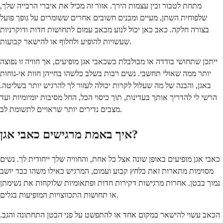
מתחת לטבור ובין עצמות הירך. אזור זה מכיל את איברי הרבייה שלך,
שלפוחית השתן, מעיים ומבנים חשובים אחרים ששומרים על גופך פועל
בצורה חלקה. כאב כאן יכול לנוע מכאב עמום לתחושות חדות ודוקרניות
שעשויות להופיע ולחלוף או להישאר קבועות.
ייתכן שתחושי בודדה או מבולבלת כשכאבי אגן מופיעים, אך חוויה זו נפוצה
יותר ממה שאולי תחשבי. נשים רבות בשלב כלשהו בחייהן חוות אי-נוחות
באגן, והבנה של מה שעלול לקרות יכולה לעזור לך להרגיש יותר בשליטה.
הרשי לי להדריך אותך בעדינות, תוך כיסוי הכל, החל מסיבות יומיומיות ועד
מצבים נדירים יותר שראויים לתשומת לב.
איך באמת מרגישים כאבי אגן?
כאבי אגן מופיעים באופן שונה אצל כל אחת, והחוויה שלך ייחודית לך. נשים
מסוימות מתארות זאת כלחץ קבוע ועמום, המרגיש כאילו משהו כבד יושב
נמוך בבטן. אחרות מרגישות דקירות חדות ופתאומיות שלוקחות את נשימתן
או תחושות התכווצויות המופיעות בגלים.
הכאב עשוי להישאר במקום אחד או להתפשט על פני הבטן התחתונה והגב.