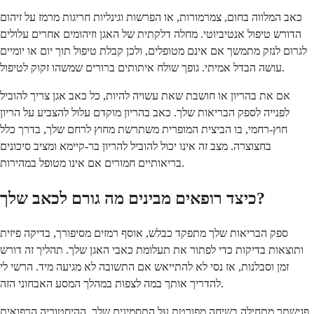
כאב המלווה בחום, צמרמורות, או הפרשות וגינליות חריגות מרמז על זיהום
הדורש טיפול אנטיביוטי. מחלה דלקתית של האגן וזיהומים אחרים עלולים
לגרום לנזק מתמשך אם אינם מטופלים, ולכן קבלת טיפול תוך יום או יומיים
עושה הבדל אמיתי. גופך שולח איתותים ברורים שמשהו זקוק לטיפול.
אם את בהריון או חושבת שאת עשויה להיות, כל כאב אגן צריך להוביל
לפנייה לספק הבריאות שלך. כאב בהריון מוקדם עלול להצביע על הריון
חוץ-רחמי, בו הביצית המופרית משתרשת מחוץ לרחם שלך, בדרך כלל
בחצוצרה. מצב זה אינו יכול להוביל להריון בר-קיימא ומציב סיכונים
בריאותיים חמורים אם אינו מטופל במהירות.
כיצד רופאים מבינים מה גורם לכאב שלך?
ספק הבריאות שלך מתפקד כבלש, אוסף רמזים מסיפורך, בדיקה פיזית
ותוצאות בדיקות כדי לפתור את תעלומת כאבי האגן שלך. תהליך זה דורש
זמן וסבלנות, אז נסי לא להתייאש אם התשובה לא מגיעה מיד. הרשי לי
להדריך אותך במה לצפות במהלך המסע האבחוני הזה.
פגישתך מתחילה בשיחה מפורטת על התסמינים שלך, ההיסטוריה הרפואית