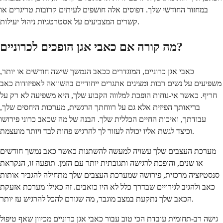
במחזור החודשי שלך. דפוסים אלה חושפים לעיתים קרובות טריגרים או
קשרים המצביעים על אסטרטגיות ניהול יעילות.
מה קורה אם כאבי אגן הופכים לכרוניים?
כאבי אגן כרוניים, המוגדרים ככאב הנמשך שישה חודשים או יותר,
משפיעים על נשים רבות ומציגים אתגרים ייחודיים בהשוואה לאפיזודות כאב
חריף. כאשר אי-נוחות הופכת למלווה הקבוע שלך, היא משפיעה לא רק על
בריאותך הפיזית אלא גם על רווחתך הרגשית, מערכות היחסים שלך,
עבודתך, ואיכות החיים הכללית שלך. הבנה של מה שכאב כרוני פירושו
וכיצד לגשת אליו יכולה לעזור לך להרגיש פחות לבד ויותר מועצמת.
מערכת העצבים שלך עשויה למעשה להשתנות כאשר כאב נמשך חודשים
או שנים, והופכת לרגישה ותגובתית יותר עם הזמן. תופעה זו, הנקראת
סנסטיזציה מרכזית, פירושה שמערכת העצבים שלך מתחילה להגביר אותות
כאב ולהגיב לגירויים שבדרך כלל לא היו כואבים. זה כאילו מערכת אזעקת
הכאב שלך נתקעת במצב מוגבר, מה שגורם להכל להרגיש עז יותר.
גישה רב-תחומית עובדת הכי טוב עבור כאבי אגן כרוניים מכיוון שאף טיפול