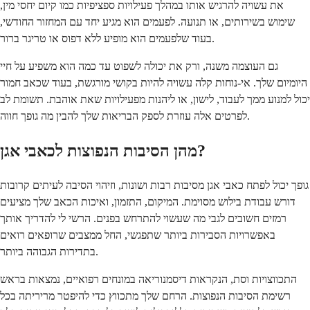
את עשויה להרגיש אותו במהלך פעילויות ספציפיות כמו קיום יחסי מין,
שימוש בשירותים, או תנועה. לפעמים הוא מגיע יחד עם המחזור החודשי,
בעוד שלפעמים הוא מופיע ללא דפוס או טריגר ברור.
גם העוצמה משנה, ורק את יכולה לשפוט עד כמה הוא משפיע על חיי
היומיום שלך. אי-נוחות קלה עשויה להיות בקושי מורגשת, בעוד שכאב חמור
יכול למנוע ממך לעבוד, לישון, או ליהנות מפעילויות שאת אוהבת. תשומת לב
לפרטים אלה עוזרת לספק הבריאות שלך להבין מה גופך חווה.
מהן הסיבות הנפוצות לכאבי אגן?
גופך יכול לפתח כאבי אגן מסיבות רבות ושונות, וזיהוי הסיבה לעיתים קרובות
דורש עבודת בילוש מסוימת. המיקום, התזמון, ואיכות הכאב שלך מציעים
רמזים חשובים לגבי מה שעשוי להתרחש בפנים. הרשי לי להדריך אותך
באפשרויות הסבירות ביותר שתפגשי, החל ממצבים שרופאים רואים
בתדירות הגבוהה ביותר.
התכווצויות וסת, הנקראות דיסמנוריאה במונחים רפואיים, נמצאות בראש
רשימת הסיבות הנפוצות. הרחם שלך מתכווץ כדי להיפטר מריריתה בכל