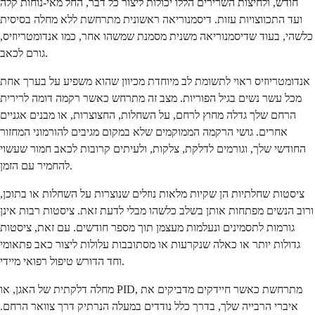
חודש, ולחיצות השרירים הללו יכולות ליצור כל דבר, החל מאי-נוחות קלה
ועד התכווצויות עזות. דיסמנוריאה ראשונית מתרחשת ללא מחלה בסיסית
כלשהי, בעוד שדיסמנוריאה משנית מסמנת שמשהו אחר, כמו אנדומטריוזיס,
גורם לכאב.
אנדומטריוזיס ראוי לתשומת לב מיוחדת מכיוון שהוא משפיע על בערך אחת
מכל עשר נשים בגיל הפוריות. מצב זה מתרחש כאשר רקמה דומה לרירית
הרחם שלך גדלה מחוץ לרחם, על השחלות, החצוצרות, או מבנים אגניים
אחרים. גושי הרקמה הממוקמים שלא במקום מגיבים להורמוני המחזור
החודשי שלך, וגורמים לדלקת, צלקות, ולעיתים קרובות לכאב חמור שעשוי
להחמיר עם הזמן.
ציסטות שחלתיות הן שקיות מלאות נוזלים שנוצרות על השחלות או בתוכן,
ורוב הנשים מפתחות אותן בשלב כלשהו מבלי לדעת זאת. ציסטות רבות אינן
גורמות לתסמינים ונעלמות מעצמן תוך מספר חודשים. עם זאת, ציסטות
גדולות יותר או כאלה שנקרעות או מסתובבות עלולות ליצור כאב פתאומי
וחד הדורש טיפול רפואי מיידי.
מחלה דלקתית של האגן, או PID, מתרחשת כאשר חיידקים מדביקים את
איברי הרבייה שלך, בדרך כלל נודדים במעלה הנרתיק דרך צוואר הרחם.