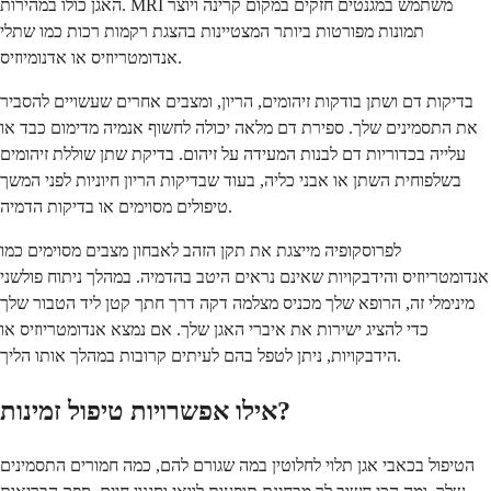
האגן כולו במהירות. MRI משתמש במגנטים חזקים במקום קרינה ויוצר
תמונות מפורטות ביותר המצטיינות בהצגת רקמות רכות כמו שתלי
אנדומטריוזיס או אדנומיוזיס.
בדיקות דם ושתן בודקות זיהומים, הריון, ומצבים אחרים שעשויים להסביר
את התסמינים שלך. ספירת דם מלאה יכולה לחשוף אנמיה מדימום כבד או
עלייה בכדוריות דם לבנות המעידה על זיהום. בדיקת שתן שוללת זיהומים
בשלפוחית השתן או אבני כליה, בעוד שבדיקות הריון חיוניות לפני המשך
טיפולים מסוימים או בדיקות הדמיה.
לפרוסקופיה מייצגת את תקן הזהב לאבחון מצבים מסוימים כמו
אנדומטריוזיס והידבקויות שאינם נראים היטב בהדמיה. במהלך ניתוח פולשני
מינימלי זה, הרופא שלך מכניס מצלמה דקה דרך חתך קטן ליד הטבור שלך
כדי להציג ישירות את איברי האגן שלך. אם נמצא אנדומטריוזיס או
הידבקויות, ניתן לטפל בהם לעיתים קרובות במהלך אותו הליך.
אילו אפשרויות טיפול זמינות?
הטיפול בכאבי אגן תלוי לחלוטין במה שגורם להם, כמה חמורים התסמינים