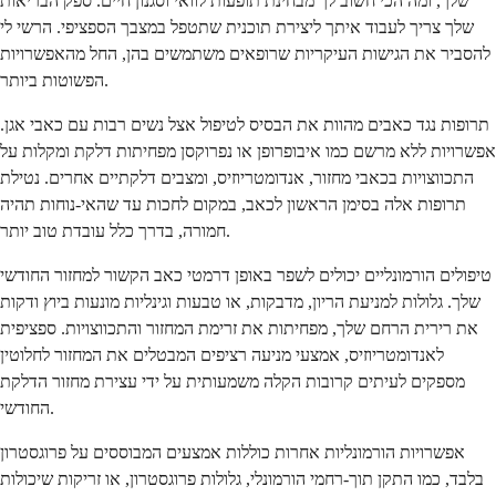
שלך, ומה הכי חשוב לך מבחינת תופעות לוואי וסגנון חיים. ספק הבריאות
שלך צריך לעבוד איתך ליצירת תוכנית שתטפל במצבך הספציפי. הרשי לי
להסביר את הגישות העיקריות שרופאים משתמשים בהן, החל מהאפשרויות
הפשוטות ביותר.
תרופות נגד כאבים מהוות את הבסיס לטיפול אצל נשים רבות עם כאבי אגן.
אפשרויות ללא מרשם כמו איבופרופן או נפרוקסן מפחיתות דלקת ומקלות על
התכווצויות בכאבי מחזור, אנדומטריוזיס, ומצבים דלקתיים אחרים. נטילת
תרופות אלה בסימן הראשון לכאב, במקום לחכות עד שהאי-נוחות תהיה
חמורה, בדרך כלל עובדת טוב יותר.
טיפולים הורמונליים יכולים לשפר באופן דרמטי כאב הקשור למחזור החודשי
שלך. גלולות למניעת הריון, מדבקות, או טבעות וגינליות מונעות ביוץ ודקות
את רירית הרחם שלך, מפחיתות את זרימת המחזור והתכווצויות. ספציפית
לאנדומטריוזיס, אמצעי מניעה רציפים המבטלים את המחזור לחלוטין
מספקים לעיתים קרובות הקלה משמעותית על ידי עצירת מחזור הדלקת
החודשי.
אפשרויות הורמונליות אחרות כוללות אמצעים המבוססים על פרוגסטרון
בלבד, כמו התקן תוך-רחמי הורמונלי, גלולות פרוגסטרון, או זריקות שיכולות