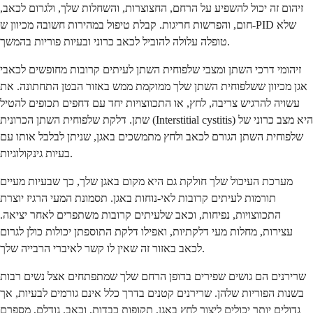
זיהום זה יכול להשפיע על הרחם, החצוצרות, והשחלות שלך, ולגרום לכאב,
חום, והפרשות חריגות. קבלת טיפול במהירות חשובה מכיוון ש-PID שלא
טופלה עלולה להוביל לכאב כרוני ובעיות פוריות בהמשך.
זיהומי דרכי השתן ומצבי שלפוחית השתן לעיתים קרובות מחופשים לכאבי
אגן מכיוון ששלפוחית השתן שלך ממוקמת ממש באזור הבטן התחתונה. את
עשויה להרגיש צריבה, לחץ, או התכווצויות יחד עם דחפים תכופים להטיל
שתן. דלקת שלפוחית השתן הכרונית (Interstitial cystitis) היא מצב כרוני של
שלפוחית השתן הגורם לכאב ולחץ מתמשכים באגן, שניתן לבלבל אותו עם
בעיות גינקולוגיות.
מערכת העיכול שלך חולקת גם היא מקום באגן שלך, כך שבעיות מעיים
תורמות לעיתים קרובות לאי-נוחות באגן. תסמונת המעי הרגיז יוצרת
התכווצויות, נפיחות, וכאב שלעיתים קרובות משתפרים לאחר יציאה.
עצירות, מחלות מעי דלקתיות, ואפילו דלקת התוספתן יכולות כולן לגרום
לכאב באזור זה שאין לו קשר לאיברי הרבייה שלך.
שרירנים הם גושים שפירים בדופן הרחם שלך שמתפתחים אצל נשים רבות
בשנות הפוריות שלהן. שרירנים קטנים בדרך כלל אינם גורמים לבעיות, אך
גדולים יותר יכולים ליצור לחץ באגן, תקופות כבדות, וכאב. גודלם, מספרם