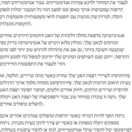
לעצור את המחזור ולדכא צמיחת אנדומטריוזיס. עבור אנדומטריוזיס חמור,
תרופות שמכניסות אותך באופן זמני למצב דמוי גיל המעבר יכולות לספק
הקלה, למרות שהן מגיעות עם תופעות לוואי משמעותיות ומשמשות רק
לתקופות מוגבלות.
אנטיביוטיקה מרפאת מחלה דלקתית של האגן וזיהומים חיידקיים אחרים
הגורמים לכאב שלך. נטילת מלוא הקורס של אנטיביוטיקה בדיוק כפי
שנקבעה חשובה ביותר, גם אם את מתחילה להרגיש טוב יותר לפני סיום
התרופה. ייתכן שגם השותפים המיניים שלך יזדקקו לטיפול כדי למנוע זיהום
חוזר ולעצור את התפשטות החיידקים.
פיזיותרפיה לשרירי רצפת האגן שלך עוזרת כאשר מתח שרירים, חולשה, או
בעיות תיאום תורמות לכאב שלך. פיזיותרפיסט מומחה מלמד אותך תרגילים
להרפיית שרירים הדוקים, חיזוק אזורים חלשים, ושיפור תפקוד רצפת האגן
שלך. גישה זו עובדת במיוחד טוב עבור דיספונקציה של רצפת האגן ויכולה
להשלים טיפולים אחרים.
ניתוח הופך להיות הכרחי כאשר תרופות וטיפולים שמרניים אחרים אינם
מספקים הקלה מספקת או כאשר יש צורך לתקן בעיות מבניות. ניתוח
לפרוסקופי יכול להסיר שתלי אנדומטריוזיס, לנקז או להסיר ציסטות בשחלות,