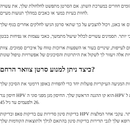
יהומים חוזרים במערכת השתן. אם הסרטן מתפשט לחלחולת שלך, את עשויה
לחוות בעיות במעי או כאבים במהלך תנועות מעיים.
ום לעייפות, שינויים בעור או השפעות ארוכות טווח על איברים סמוכים. צוות
כיצד ניתן למנוע סרטן צוואר הרחם?
חיסון נגד HPV הוא קו ההגנה הראשון שלך. החיסון מגן מפני סוגי ה-HPV הגורמים לרוב סוגי סרטן צוואר הרחם. הוא יעיל ביותר כאשר הוא ניתן לפני שנחשפת ל-HPV, באופן אידיאלי בין הגילאים 9-12, אך ניתן לתת אותו עד גיל
26 ולפעמים עד גיל 45.
בדיקות סינון סדירות עם בדיקות פאפ ובדיקות HPV יכולות לגלות שינויים טרום-סרטניים לפני שהם הופכים לסרטן. בדיקות אלה יכולות לגלות תאים חריגים בשלב מוקדם, כאשר הטיפול פשוט ויעיל יותר. עקבי אחר המלצות