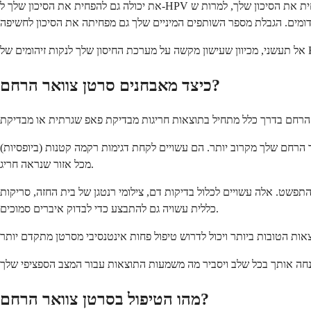
את יכולה גם להפחית את הסיכון שלך ל-HPV באמצעות פרקטיקות מיניות בטוחות יותר. שימוש בקונדומים באופן עקבי יכול להפחית את הסיכון שלך, למרות ש-HPV עדיין יכול להיות מועבר במגע עור לעור באזורים שאינם
כיצד מאבחנים סרטן צוואר הרחם?
 הרחם שלך מקרוב יותר. הם עשויים לקחת דגימות רקמה קטנות (ביופסיות)
מכל אזור שנראה חריג.
 דם, צילומי רנטגן של בית החזה, סריקות CT, סריקות MRI או סריקות PET. בדיקה גופנית בהרדמה
כללית עשויה גם להתבצע כדי לבדוק איברים סמוכים.
מהו הטיפול בסרטן צוואר הרחם?