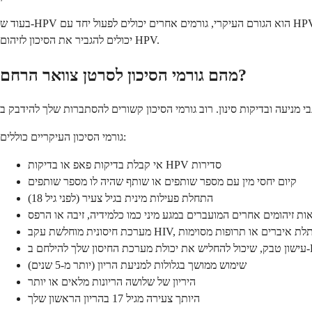
בעוד ש-HPV הוא הגורם העיקרי, גורמים אחרים יכולים לפעול יחד עם HPV כדי להגביר את הסיכון שלך. קיום יחסי מין עם מספר שותפים, התחלת פעילות מינית בגיל צעיר, או הימצאות זיהומים אחרים המועברים במגע מיני
יכולים להגביר את הסיכון לזיהום HPV.
מהם גורמי הסיכון לסרטן צוואר הרחם?
גורמי הסיכון העיקריים כוללים:
אי קבלת בדיקות פאפ או בדיקות HPV סדירות
קיום יחסי מין עם מספר שותפים או שותף שהיה לו מספר שותפים
התחלת פעילות מינית בגיל צעיר (לפני גיל 18)
ות זיהומים אחרים המועברים במגע מיני כמו כלמידיה, זיבה או הרפס
יסונית מוחלשת עקב HIV, השתלת איברים או תרופות מסוימות
 להילחם ב-HPV
שימוש ממושך בגלולות למניעת הריון (יותר מ-5 שנים)
היריון של שלושה הריונות מלאים או יותר
היותך צעירה מגיל 17 בהריון הראשון שלך