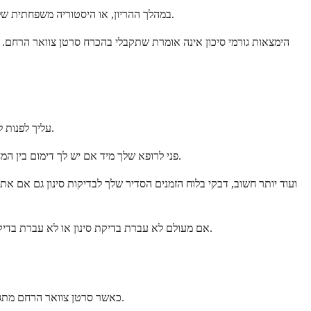
גורמי סיכון נדירים כוללים הימצאות אם שלקחה את התרופה DES (די אתילסטילבסטרוֹל) במהלך ההריון, או היסטוריה משפחתית של סרטן צוואר הרחם. עם זאת, אלה מהווים מעט מאוד מקרים.
הימצאות גורמי סיכון אינה אומרת שתקבלי בהכרח סרטן צוואר הרחם. א
עליך לפנות לרופא שלך אם את חווה תסמינים לא רגילים, במיוחד דימום נרתיקי או הפרשות לא תקינות. אל תחכי שהתסמינים יחמירו או תחשבי שהם ייעלמו מעצמם.
פני לרופא שלך מיד אם יש לך דימום בין המחזורים, דימום לאחר קיום יחסי מין, או כל דימום לאחר גיל המעבר. מחזורים כבדים השונים באופן משמעותי מהדפוס הרגיל שלך גם מצריכים טיפול רפואי.
אם מעולם לא עברת בדיקת סינון או לא עברת בדיקת פאפ במשך מספר שנים, קבעי תור בקרוב. גילוי מוקדם מציל חיים, וגילוי שינויים טרום-סרטניים בשלב מוקדם פירושו אפשרויות טיפול פשוטות בהרבה.
כאשר סרטן צוואר הרחם מתגלה בשלב מוקדם, סיבוכים נדירים והטיפול בדרך כלל יעיל מאוד. עם זאת, אם הסרטן מתפשט מעבר לצוואר הרחם, הוא יכול לגרום לבעיות חמורות יותר.