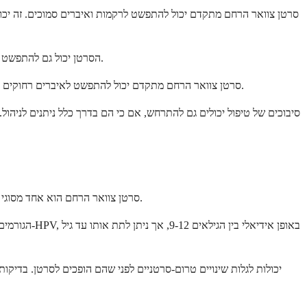
סרטן צוואר הרחם מתקדם יכול להתפשט לרקמות ואיברים סמוכים. זה יכו
הסרטן יכול גם להתפשט לבלוטות הלימפה שלך, במיוחד אלה באגן שלך. זה יכול לגרום לנפיחות ברגליים או באגן, ויכול להצביע על כך שתאי סרטן הגיעו לחלקים אחרים בגוף שלך.
סרטן צוואר הרחם מתקדם יכול להתפשט לאיברים רחוקים כמו הריאות, הכבד או העצמות. זה נקרא סרטן גרורתי ודורש טיפול אינטנסיבי יותר. תסמינים עשויים לכלול שיעול מתמשך, כאבי עצמות או נפיחות בבטן.
סיבוכים של טיפול יכולים גם להתרחש, אם כי הם בדרך כלל ניתנים לניהול. 
סרטן צוואר הרחם הוא אחד מסוגי הסרטן המונעים ביותר, הודות לבדיקות סינון יעילות וחיסונים. שתי אסטרטגיות המניעה העיקריות פועלות יחד כדי להפחית באופן דרמטי את הסיכון שלך.