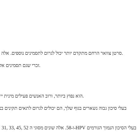
סרטן צוואר הרחם מתקדם יותר יכול לגרום לתסמינים נוספים. אלה עשויים לכלול כאבים עקביים בגב או ברגליים, ירידה במשקל בלתי מוסברת, עייפות או נפיחות ברגליים. את עשויה גם לחוות קושי במתן שתן או דם בשתן.
זכרי שגם תסמינים אלה יכולים להיגרם ממצבים רבים אחרים. הימצאות אחד או יותר מתסמינים אלה אינה אומרת שיש לך סרטן, אבל חשוב לפנות לרופא שלך לבדיקה מקיפה.
כמעט כל סוגי סרטן צוואר הרחם נגרמים מזיהום מתמשך מסוגים בעלי סיכון גבוה של נגיף הפפילומה האנושי (HPV). HPV הוא נפוץ ביותר, ורוב האנשים פעילים מינית יידבקו בו בשלב כלשהו בחייהם.