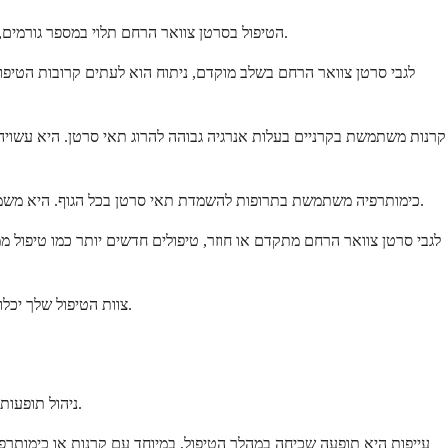
הטיפול בסרטן צוואר הרחם תלוי במספר גורמים, כולל שלב הסרטן, גילך, בריאותך הכללית, והאם את רוצה לשמר את הפוריות. צוות הבריאות שלך יעבוד איתך כדי לפתח תוכנית טיפול מותאמת אישית.
לגבי סרטן צוואר הרחם בשלב מוקדם, ניתוח הוא לעתים קרובות הטיפו
קרנות משתמשת בקרניים בעלות אנרגיה גבוהה להרוג תאי סרטן. היא עשויה 
כימותרפיה משתמשת בתרופות להשמדת תאי סרטן בכל הגוף. היא משמשת לעתים קרובות בשילוב עם קרנות לסרטן מתקדם מקומית. תרופות כימותרפיה נפוצות לסרטן צוואר הרחם כוללות ציספלטינה, קרבופלטין ופציטקסל.
לגבי סרטן צוואר הרחם מתקדם או חוזר, טיפולים חדשים יותר כמו טיפול מ
צוות הטיפול שלך יכלול מומחים כמו אונקולוגים גינקולוגיים, אונקולוגים של קרנות ואונקולוגים רפואיים. הם יפקחו על התגובה שלך לטיפול ויתאימו את התוכנית שלך לפי הצורך.
ניהול תופעות לוואי במהלך טיפול בסרטן צוואר הרחם הוא חלק חשוב בטיפול שלך. רוב תופעות הלוואי הן זמניות וניתן לנהל אותן ביעילות בהדרכת צוות הבריאות שלך.
עייפות היא תופעה שכיחה במהלך הטיפול, במיוחד עם קרנות או כימותרפי