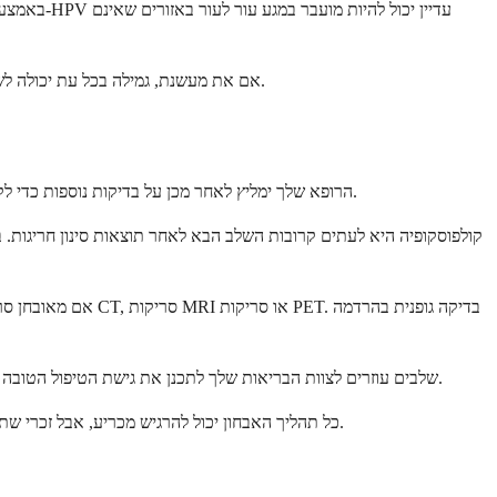
אל תעשני, מכיוון שעישון מקשה על מערכת החיסון שלך לנקות זיהומים של HPV. אם את מעשנת, גמילה בכל עת יכולה לשפר את יכולת הגוף שלך להילחם בזיהומים ולהפחית את הסיכון לסרטן.
אבחון סרטן צוואר הרחם בדרך כלל מתחיל בתוצאות חריגות מבדיקת פאפ שגרתית או מבדיקת HPV. הרופא שלך ימליץ לאחר מכן על בדיקות נוספות כדי לקבוע אם קיים סרטן ואם כן, עד כמה הוא התפשט.
קולפוסקופיה היא לעתים קרובות השלב הבא לאחר תוצאות סינון חריגות. 
אם מאובחן סרטן, ת
שלבים עוזרים לצוות הבריאות שלך לתכנן את גישת הטיפול הטובה ביותר. סרטן בשלב מוקדם שלא התפשט מעבר לצוואר הרחם מציג את התוצאות הטובות ביותר ויכול לדרוש טיפול פחות אינטנסיבי מסרטן מתקדם יותר.
כל תהליך האבחון יכול להרגיש מכריע, אבל זכרי שתוצאות בדיקה חריגות רבות אינן אומרות שיש לך סרטן. צוות הבריאות שלך ינחה אותך בכל שלב ויסביר מה משמעות התוצאות עבור המצב הספציפי שלך.