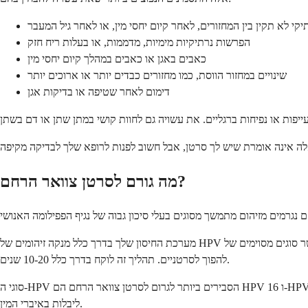
יקי לא תקין בין המחזורים, לאחר קיום יחסי מין, או לאחר גיל המעבר
הפרשות נרתיקיות מימיות, מדממות, או בעלות ריח חזק
כאבים באגן או כאבים במהלך קיום יחסי מין
שינויים במחזור הווסת, כמו מחזורים כבדים יותר או ארוכים יותר
דימום לאחר שטיפה או בדיקות אגן
מה גורם לסרטן צוואר הרחם?
מערכת החיסון שלך בדרך כלל מנקה זיהומים של HPV באופן טבעי תוך שנתיים. עם זאת, כאשר סוגים מסוימים של HPV בעלי סיכון גבוה נשארים בגוף שלך, הם יכולים לגרום לתאים תקינים בצוואר הרחם להשתנות ולבסוף
להפוך לסרטניים. תהליך זה לוקח בדרך כלל 10-20 שנים.
סוגי ה-HPV הסבירים ביותר לגרום לסרטן צוואר הרחם הם HPV 16 ו-HPV 18, המהווים כ-70% מהמקרים. סוגים בעלי סיכון גבוה אחרים כוללים HPV 31, 33, 45, 52 ו-58. אלה שונים מסוגי ה-HPV בעלי הסיכון הנמוך הגורמים
ליבלות באיברי המין.