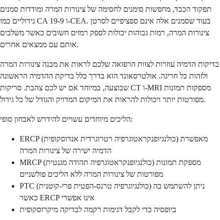
תפקוד הכבד, מחפשות סימנים לחסימה של צינורות המרה ומודדות סמנים
גידוליים כמו CA 19-9 ו-CEA. בעוד שסמנים אלה אינם ספציפיים לסרטן
צינורות המרה, רמות גבוהות יכולות לספק רמזים חשובים כאשר משלבים
אותם עם ממצאים אחרים.
בדיקות הדמיה עוזרות לצוות הרפואה שלכם לראות את מבנה צינורות המרה
ולזהות כל חריגה. אולטרסאונד הוא בדרך כלל בדיקת ההדמיה הראשונה
שבוצעה, במיוחד אם יש לכם צהבת. סריקות CT ו-MRI מספקות תמונות
מפורטות יותר ויכולות להראות את המיקום המדויק והגודל של כל גידול.
הליכים מיוחדים עשויים להידרש לאבחון סופי:
ERCP (כולנגיופנקראטוגרפיה רטרוגרדית אנדוסקופית) מאפשרת
הדמיה ישירה של צינורות המרה
MRCP (כולנגיופנקראטוגרפיה תהודה מגנטית) מספקת תמונות
מפורטות של צינורות המרה ללא הליכים פולשניים
PTC (כולנגיוגרפיה טרנס-הפטית פרי-קוטנית) ניתן להשתמש בה
כאשר ERCP אינו אפשרי
ביופסיה כדי לקבל דגימות רקמה לבדיקה מיקרוסקופית