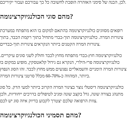
לכן, הבנה של סימני האזהרה הופכת לחשובה כל כך עבורכם ועבור יקיריכם.
מהם סוגי הכולנגיוקרצינומה?
רופאים מסווגים כולנגיוקרצינומה בהתאם למקום בו הוא מתפתח במערכת
צינורות המרה. כולנגיוקרצינומה תוך-כבדי מתחיל בתוך רקמת הכבד, בתוך
צינורות המרה הקטנים ביותר הנקראים צינורות תוך-כבדיים.
כולנגיוקרצינומה חוץ-כבדי מתפתח מחוץ לכבד וחולק לשני סוגים עיקריים.
כולנגיוקרצינומה פרי-הילרי, הנקרא גם גידול קלאטסקין, מופיע במקום בו
צינורות המרה הימניים והשמאליים נפגשים ממש מחוץ לכבד. זהו הסוג הנפוץ
ביותר, המהווה כ-60-70% מכלל סרטני צינורות המרה.
כולנגיוקרצינומה דיסטלי נוצר בצינור המרה הקרוב ביותר למעי הדק. כל סוג
מתנהג בצורה שונה, גדל בקצב שונה ומגיב לטיפולים בדרכים ייחודיות, ולכן
צוות הרפואה שלכם יצטרך לקבוע בדיוק איזה סוג יש לכם.
מהם תסמיני הכולנגיוקרצינומה?