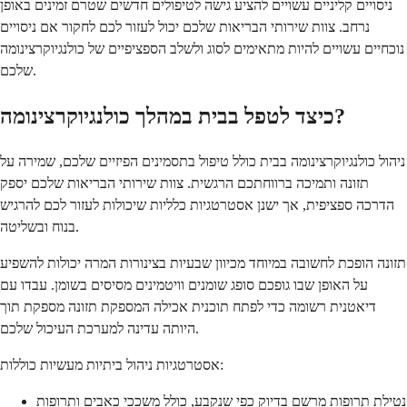
ניסויים קליניים עשויים להציע גישה לטיפולים חדשים שטרם זמינים באופן
נרחב. צוות שירותי הבריאות שלכם יכול לעזור לכם לחקור אם ניסויים
נוכחיים עשויים להיות מתאימים לסוג ולשלב הספציפיים של כולנגיוקרצינומה
שלכם.
כיצד לטפל בבית במהלך כולנגיוקרצינומה?
ניהול כולנגיוקרצינומה בבית כולל טיפול בתסמינים הפיזיים שלכם, שמירה על
תזונה ותמיכה ברווחתכם הרגשית. צוות שירותי הבריאות שלכם יספק
הדרכה ספציפית, אך ישנן אסטרטגיות כלליות שיכולות לעזור לכם להרגיש
בנוח ובשליטה.
תזונה הופכת לחשובה במיוחד מכיוון שבעיות בצינורות המרה יכולות להשפיע
על האופן שבו גופכם סופג שומנים וויטמינים מסיסים בשומן. עבדו עם
דיאטנית רשומה כדי לפתח תוכנית אכילה המספקת תזונה מספקת תוך
היותה עדינה למערכת העיכול שלכם.
אסטרטגיות ניהול ביתיות מעשיות כוללות:
נטילת תרופות מרשם בדיוק כפי שנקבע, כולל משככי כאבים ותרופות