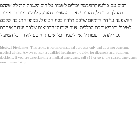
רבים עם כולנגיוקרצינומה יכולים לשמור על רוב השגרה הרגילה שלהם
במהלך הטיפול, למרות שאתם עשויים להזדקק לבצע כמה התאמות.
ההשפעה על חיי היומיום שלכם תלויה בסוג הטיפול, באופן התגובה שלכם
לטיפול ובבריאותכם הכללית. צוות שירותי הבריאות שלכם יעבוד איתכם
כדי לנהל תופעות לוואי ולשמור על איכות חייכם לאורך כל הטיפול.
Medical Disclaimer:
This article is for informational purposes only and does not constitute
medical advice. Always consult a qualified healthcare provider for diagnosis and treatment
decisions. If you are experiencing a medical emergency, call 911 or go to the nearest emergency
room immediately.