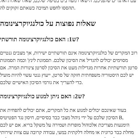
עם האתגרים שלפניכם. הישארו מעורבים בטיפול שלכם, שאלו שאלות ואל
תהססו לחפש תמיכה כשאתם זקוקים לה.
שאלות נפוצות על כולנגיוקרצינומה
ש1: האם כולנגיוקרצינומה תורשתי?
רוב המקרים של כולנגיוקרצינומה אינם תורשתיים ישירות, אך מצבים גנטיים
מסוימים יכולים להגדיל את הסיכון שלכם. תסמונת לינץ' וכמה תסמונות
סרטן תורשתיות אחרות מגדילות מעט את הסיכון לסרטן צינורות המרה. אם
יש לכם היסטוריה משפחתית חזקה של סרטן, ייעוץ גנטי עשוי להיות מועיל
כדי להעריך את גורמי הסיכון האישיים שלכם.
ש2: האם ניתן למנוע כולנגיוקרצינומה?
בעוד שאינכם יכולים למנוע את כל המקרים, אתם יכולים להפחית את
הסיכון שלכם על ידי ניהול מצבי כבד בסיסיים, חיסון נגד הפטיטיס B,
הימנעות מצריכת אלכוהול מופרזת ושמירה על משקל בריא. אם יש לכם
מחלת כבד כרונית או מחלה דלקתית במעי, עבודה קרובה עם צוות שירותי