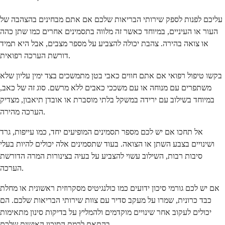
עליכם לפנות לספק שירותי הבריאות שלכם אם אתם מבחינים בהצהבה של
העור או העיניים, במיוחד כאשר זה מלווה בתסמינים אחרים כמו שתן כהה
או צואה בהירה. צהבת יכולה להצביע על מספר מצבים, אבל היא תמיד
דורשת הערכה רפואית.
בקשו טיפול רפואי אם אתם חווים כאבי בטן מתמשכים בצד ימין עליון שלא
משתפרים עם מנוחה או עם משככי כאבים ללא מרשם. סוג זה של כאב,
במיוחד בשילוב עם ירידה במשקל בלתי מוסברת או אובדן תיאבון, מצדיק
הערכה מהירה.
אל תחכו אם יש לכם מספר תסמינים המופיעים יחד, כמו עייפות, גרד
ושינויים בצבע השתן או הצואה. בעוד שתסמינים אלה יכולים להיות בעלי
סיבות רבות, השילוב עשוי להצביע על בעיה בצינורות המרה הדורשת
הערכה.
אם יש לכם גורמי סיכון ידועים כמו כולנגיטיס מסקרוזית ראשונית או מחלת
כבד כרונית, שמרו על מעקב סדיר עם צוות שירותי הבריאות שלכם. הם
יכולים לעקוב אחר שינויים מוקדמים ולהמליץ על בדיקות סינון מתאימות
בהתאם לרמת הסיכון האישית שלכם.