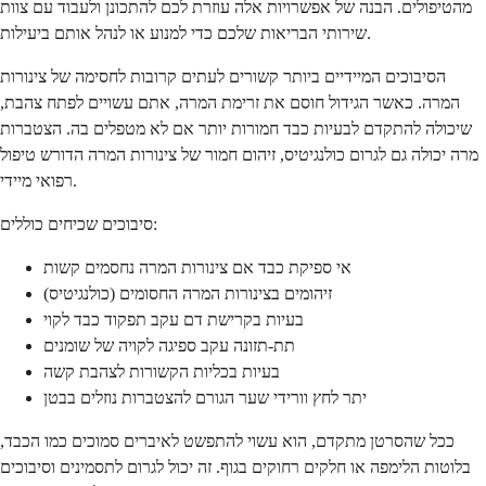
מהטיפולים. הבנה של אפשרויות אלה עוזרת לכם להתכונן ולעבוד עם צוות
שירותי הבריאות שלכם כדי למנוע או לנהל אותם ביעילות.
הסיבוכים המיידיים ביותר קשורים לעתים קרובות לחסימה של צינורות
המרה. כאשר הגידול חוסם את זרימת המרה, אתם עשויים לפתח צהבת,
שיכולה להתקדם לבעיות כבד חמורות יותר אם לא מטפלים בה. הצטברות
מרה יכולה גם לגרום כולנגיטיס, זיהום חמור של צינורות המרה הדורש טיפול
רפואי מיידי.
סיבוכים שכיחים כוללים:
אי ספיקת כבד אם צינורות המרה נחסמים קשות
זיהומים בצינורות המרה החסומים (כולנגיטיס)
בעיות בקרישת דם עקב תפקוד כבד לקוי
תת-תזונה עקב ספיגה לקויה של שומנים
בעיות בכליות הקשורות לצהבת קשה
יתר לחץ וורידי שער הגורם להצטברות נוזלים בבטן
ככל שהסרטן מתקדם, הוא עשוי להתפשט לאיברים סמוכים כמו הכבד,
בלוטות הלימפה או חלקים רחוקים בגוף. זה יכול לגרום לתסמינים וסיבוכים