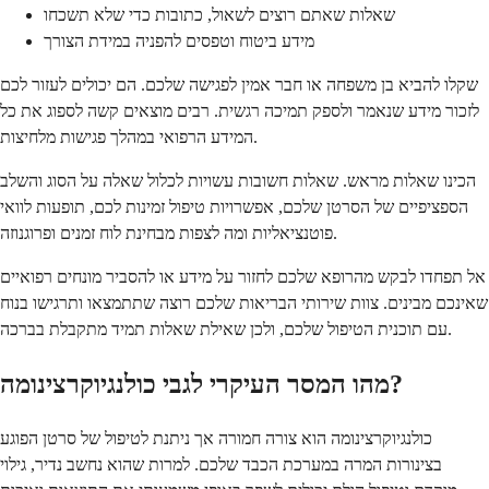
שאלות שאתם רוצים לשאול, כתובות כדי שלא תשכחו
מידע ביטוח וטפסים להפניה במידת הצורך
שקלו להביא בן משפחה או חבר אמין לפגישה שלכם. הם יכולים לעזור לכם
לזכור מידע שנאמר ולספק תמיכה רגשית. רבים מוצאים קשה לספוג את כל
המידע הרפואי במהלך פגישות מלחיצות.
הכינו שאלות מראש. שאלות חשובות עשויות לכלול שאלה על הסוג והשלב
הספציפיים של הסרטן שלכם, אפשרויות טיפול זמינות לכם, תופעות לוואי
פוטנציאליות ומה לצפות מבחינת לוח זמנים ופרוגנוזה.
אל תפחדו לבקש מהרופא שלכם לחזור על מידע או להסביר מונחים רפואיים
שאינכם מבינים. צוות שירותי הבריאות שלכם רוצה שתתמצאו ותרגישו בנוח
עם תוכנית הטיפול שלכם, ולכן שאילת שאלות תמיד מתקבלת בברכה.
מהו המסר העיקרי לגבי כולנגיוקרצינומה?
כולנגיוקרצינומה הוא צורה חמורה אך ניתנת לטיפול של סרטן הפוגע
בצינורות המרה במערכת הכבד שלכם. למרות שהוא נחשב נדיר, גילוי