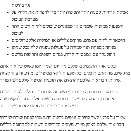
נגד בחילות
אכילת ארוחות קטנות יותר ותכופות יותר כדי להפחית את הלחץ על
מערכת העיכול
הימנעות ממזונות שומניים או שמנוניים שיכולים להיות קשים יותר
לעיכול
הישארות לחות עם מים, מרקים צלולים או תמיסות אלקטרוליטים
מנוחה מספקת תוך שמירה על פעילות גופנית קלה ככל שניתן
ניהול גרד עם אמבטיות קרות, בגדים רופפים ותרופות מרשם
עקבו אחר התסמינים שלכם מדי יום ושמרו יומן פשוט של איך אתם
מרגישים, מה אתם אוכלים וכל תופעות לוואי מטיפולים. מידע זה עוזר לצוות
שירותי הבריאות שלכם להתאים את תוכנית הטיפול שלכם לפי הצורך.
צרו מערכת תמיכה בבית. בני משפחה או חברים יכולים לעזור בהכנת
ארוחות, בהסעה לפגישות ובתמיכה רגשית. אל תהססו לבקש עזרה
במשימות יומיומיות כשאתם לא מרגישים טוב.
שמרו על פרטי קשר לחירום נגישים בקלות וידעו מתי לפנות לצוות שירותי
הבריאות שלכם באופן מיידי. סימנים הדורשים תשומת לב דחופה כוללים