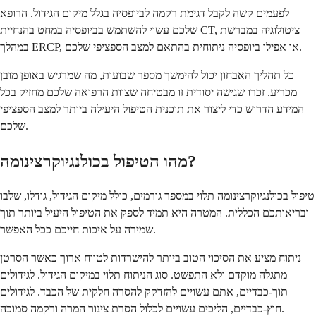
לפעמים קשה לקבל דגימת רקמה לביופסיה בגלל מיקום הגידול. הרופא
שלכם עשוי להשתמש בביופסיה במחט בהנחיית CT, ציטולוגיה במברשת
במהלך ERCP, או אפילו ביופסיה ניתוחית בהתאם למצב הספציפי שלכם.
כל תהליך האבחון יכול להימשך מספר שבועות, מה שמרגיש באופן מובן
מכריע. זכרו שגישה יסודית זו מבטיחה שצוות הרפואה שלכם מחזיק בכל
המידע הדרוש כדי ליצור את תוכנית הטיפול היעילה ביותר למצב הספציפי
שלכם.
מהו הטיפול בכולנגיוקרצינומה?
טיפול בכולנגיוקרצינומה תלוי במספר גורמים, כולל מיקום הגידול, גודלו, שלבו
ובריאותכם הכללית. המטרה היא תמיד לספק את הטיפול היעיל ביותר תוך
שמירה על איכות חייכם ככל האפשר.
ניתוח מציע את הסיכוי הטוב ביותר להישרדות לטווח ארוך כאשר הסרטן
מתגלה מוקדם ולא התפשט. סוג הניתוח תלוי במיקום הגידול. לגידולים
תוך-כבדיים, אתם עשויים להזדקק להסרה חלקית של הכבד. לגידולים
חוץ-כבדיים, הליכים עשויים לכלול הסרת צינור המרה ורקמה סמוכה.