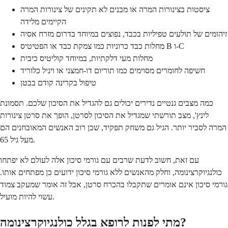
ציסטות בצינורות המרה או מבנים לא תקינים של צינורות המרה
הקיימים מלידה
זיהומים של תולעים טפיליות בכבד, נפוצים במיוחד בדרום מזרח אסיה
מחלות כבד כרוניות כמו צמקת כבד או הפטיטיס B ו-C
מחלות מעי דלקתיות, במיוחד קוליטיס כיבית
חשיפה לחומרים מסוימים כמו תוריום דו-חמצני או ויניל כלוריד
טיפול בקרינה קודם בבטן
כמה מצבים גנטיים נדירים יכולים גם להגדיל את הסיכון שלכם. תסמונת
לינץ', מצב תורשתי שמגדיל את הסיכון לסרטן, הופך את סרטן צינורות
המרה לסביר יותר. הגיל גם משחק תפקיד, שכן רוב האנשים המאובחנים הם
מעל גיל 65.
עם זאת, חשוב לדעת שרבים עם גורמי סיכון אלה לעולם לא יפתחו
כולנגיוקרצינומה, וחלק מהאנשים ללא גורמי סיכון ידועים כן מפתחים אותו.
גורמי סיכון אינם אומרים שתקבלו בהכרח סרטן, אבל זה אומר שמעקב צמוד
עשוי להיות מועיל.
מתי לפנות לרופא בגלל כולנגיוקרצינומה?