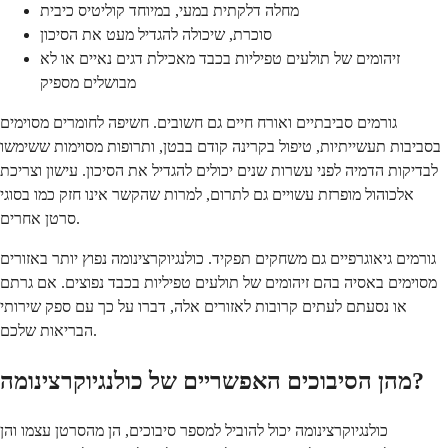
מחלה דלקתית במעי, במיוחד קוליטיס כיבית
סוכרת, שיכולה להגדיל מעט את הסיכון
זיהומים של תולעים טפיליות בכבד מאכילת דגים נאיים או לא
מבושלים מספיק
גורמים סביבתיים ואורח חיים גם חשובים. חשיפה לחומרים מסוימים
בסביבות תעשייתיות, טיפול בקרינה קודם בבטן, ותרופות מסוימות ששימשו
לבדיקות הדמיה לפני עשרות שנים יכולים להגדיל את הסיכון. עישון וצריכת
אלכוהול מופרזת עשויים גם לתרום, למרות שהקשר אינו חזק כמו בסוגי
סרטן אחרים.
גורמים גיאוגרפיים גם משחקים תפקיד. כולנגיוקרצינומה נפוץ יותר באזורים
מסוימים באסיה בהם זיהומים של תולעים טפיליות בכבד נפוצים. אם גרתם
או נסעתם לעתים קרובות לאזורים אלה, דברו על כך עם ספק שירותי
הבריאות שלכם.
מהן הסיבוכים האפשריים של כולנגיוקרצינומה?
כולנגיוקרצינומה יכול להוביל למספר סיבוכים, הן מהסרטן עצמו והן