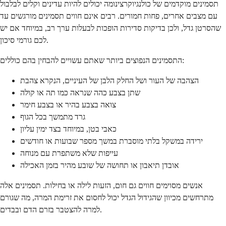
תסמינים מוקדמים של כולנגיוקרצינומה יכולים להיות עדינים וקלים לבלבול
עם מצבים אחרים, פחות חמורים. רבים אינם חווים תסמינים מורגשים עד
שהסרטן גדל, ולכן בדיקות סדירות הופכות לבעלות ערך רב, במיוחד אם יש
לכם גורמי סיכון.
התסמינים הנפוצים ביותר שאתם עשויים להבחין בהם כוללים:
הצהבה של העור ושל החלק הלבן של העיניים, הנקרא צהבת
שתן בצבע כהה שנראה כמו תה או קולה
צואה בצבע בהיר או בצבע חימר
גרד מתמשך בכל הגוף
כאבי בטן, במיוחד בצד ימין עליון
ירידה במשקל בלתי מוסברת במשך מספר שבועות או חודשים
עייפות שלא משתפרת עם מנוחה
אובדן תיאבון או תחושה של שובע מהיר בזמן האכילה
אנשים מסוימים חווים גם חום, הזעות לילה או בחילות. תסמינים אלה
מתרחשים מכיוון שהגידול הגדל יכול לחסום את זרימת המרה, מה שגורם
למרה להצטבר בזרם הדם ובבדים.