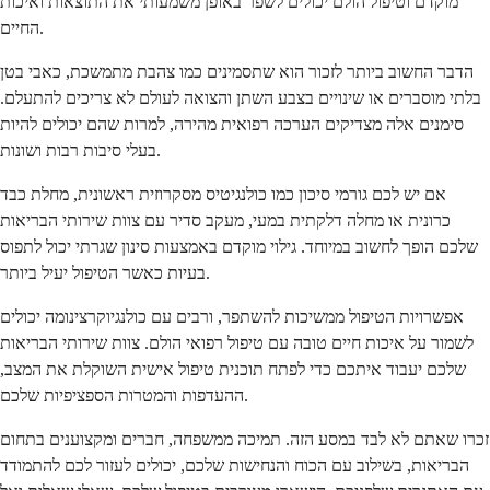
מוקדם וטיפול הולם יכולים לשפר באופן משמעותי את התוצאות ואיכות
החיים.
הדבר החשוב ביותר לזכור הוא שתסמינים כמו צהבת מתמשכת, כאבי בטן
בלתי מוסברים או שינויים בצבע השתן והצואה לעולם לא צריכים להתעלם.
סימנים אלה מצדיקים הערכה רפואית מהירה, למרות שהם יכולים להיות
בעלי סיבות רבות ושונות.
אם יש לכם גורמי סיכון כמו כולנגיטיס מסקרוזית ראשונית, מחלת כבד
כרונית או מחלה דלקתית במעי, מעקב סדיר עם צוות שירותי הבריאות
שלכם הופך לחשוב במיוחד. גילוי מוקדם באמצעות סינון שגרתי יכול לתפוס
בעיות כאשר הטיפול יעיל ביותר.
אפשרויות הטיפול ממשיכות להשתפר, ורבים עם כולנגיוקרצינומה יכולים
לשמור על איכות חיים טובה עם טיפול רפואי הולם. צוות שירותי הבריאות
שלכם יעבוד איתכם כדי לפתח תוכנית טיפול אישית השוקלת את המצב,
ההעדפות והמטרות הספציפיות שלכם.
זכרו שאתם לא לבד במסע הזה. תמיכה ממשפחה, חברים ומקצוענים בתחום
הבריאות, בשילוב עם הכוח והנחישות שלכם, יכולים לעזור לכם להתמודד