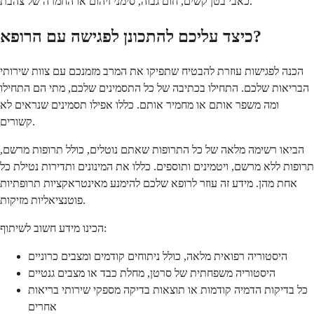
כאבי בטן קשים, חום גבוה, סימני זיהום או החמרה של צהבת.
כיצד עליכם להתכונן לפגישה עם הרופא?
הכנה לפגישות עוזרת להבטיח שתפיקו את המרב מזמנכם עם צוות שירותי
הבריאות שלכם. התחילו בכתיבה של כל התסמינים שלכם, מתי הם התחילו
ומה משפר אותם או מחמיר אותם. כללו אפילו תסמינים שנראים לא
קשורים.
הביאו רשימה מלאה של כל התרופות שאתם נוטלים, כולל תרופות מרשם,
תרופות ללא מרשם, ויטמינים ותוספים. כללו את המינונים ותדירות נטילת כל
אחת מהן. מידע זה עוזר לרופא שלכם להימנע מאינטראקציות תרופתיות
פוטנציאליות מזיקות.
הכינו מידע חשוב לשיתוף:
היסטוריה רפואית מלאה, כולל ניתוחים קודמים ומצבים כרוניים
היסטוריה משפחתית של סרטן, מחלת כבד או מצבים גנטיים
כל בדיקות הדמיה קודמות או תוצאות בדיקה מספקי שירותי בריאות
אחרים