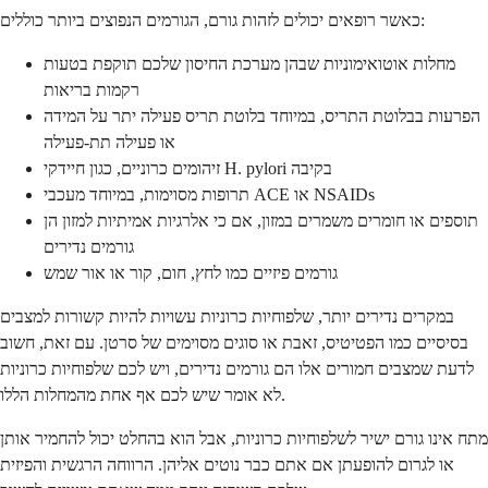
כאשר רופאים יכולים לזהות גורם, הגורמים הנפוצים ביותר כוללים:
מחלות אוטואימוניות שבהן מערכת החיסון שלכם תוקפת בטעות
רקמות בריאות
הפרעות בבלוטת התריס, במיוחד בלוטת תריס פעילה יתר על המידה
או פעילה תת-פעילה
זיהומים כרוניים, כגון חיידקי H. pylori בקיבה
תרופות מסוימות, במיוחד מעכבי ACE או NSAIDs
תוספים או חומרים משמרים במזון, אם כי אלרגיות אמיתיות למזון הן
גורמים נדירים
גורמים פיזיים כמו לחץ, חום, קור או אור שמש
במקרים נדירים יותר, שלפוחיות כרוניות עשויות להיות קשורות למצבים
בסיסיים כמו הפטיטיס, זאבת או סוגים מסוימים של סרטן. עם זאת, חשוב
לדעת שמצבים חמורים אלו הם גורמים נדירים, ויש לכם שלפוחיות כרוניות
לא אומר שיש לכם אף אחת מהמחלות הללו.
מתח אינו גורם ישיר לשלפוחיות כרוניות, אבל הוא בהחלט יכול להחמיר אותן
או לגרום להופעתן אם אתם כבר נוטים אליהן. הרווחה הרגשית והפיזית