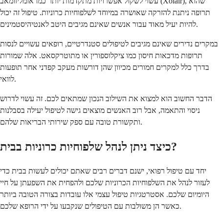
עשוי לשקול אפשרויות מתקדמות יותר כמו אומליזומאב (Xolair), שהוא
תרופה ניתנת להזרקה שאושרה במיוחד לשלפוחיות כרוניות. טיפול זה יכול
להיות יעיל מאוד עבור אנשים שאינם מגיבים היטב לאנטיהיסטמינים.
במקרים נדירים שאינם מגיבים לטיפולים סטנדרטיים, רופאים עשויים לנסות
תרופות מדכאות חיסון כמו ציקלוספורין או מתוטרקסאט. אלה שמורות
בדרך כלל למקרים חמורים מכיוון שהן דורשות מעקב קפדני אחר תופעות
לוואי.
הדבר החשוב הוא למצוא את השילוב הנכון שמתאים לכם. זה עשוי לדרוש
ניסוי והתאמה, אבל רוב האנשים מוצאים גישה לטיפול יעילה בסבלנות
ותקשורת טובה עם ספק שירותי הבריאות שלהם.
כיצד ניתן לנהל שלפוחיות כרוניות בבית?
יחד עם טיפול רפואי, ישנם דברים רבים שאתם יכולים לעשות בבית כדי
לעזור לנהל את השלפוחיות הכרוניות שלכם ולהפחית את השפעתן על חיי
היומיום שלכם. אסטרטגיות טיפול עצמי אלו עובדות בצורה הטובה ביותר
כאשר הן משולבות עם הטיפולים שנקבעו על ידי הרופא שלכם.