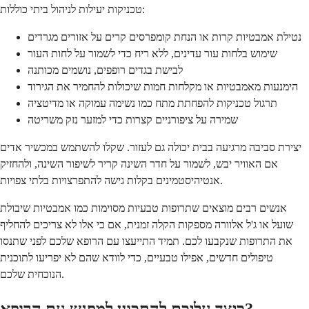
טכניקות יעילות לניהול ביתי כוללות:
נטילת אמבטיות קרות או הנחת קומפרסים קרים על אזורים מגרדים
שימוש בלחות עור עדינים, ללא ריח כדי לשמור על לחות העור
לבישת בגדים רופפים, נושמים מכותנה
הימנעות מאמבטיות או מקלחות חמות שיכולות להחמיר את הגירוד
תרגול טכניקות להפחתת מתח כמו נשימה עמוקה או מדיטציה
שמירה על ציפורניים קצרות כדי למזער נזק משריטה
יצירת סביבה מרגיעה בבית יכולה גם לעזור. שקלו להשתמש במכשיר אדים
אם האוויר יבש, לשמור על חדר השינה קריר לשיפור השינה, ולהחזיק
אנטיהיסטמינים בקלות גישה להתפרצויות בלתי צפויות.
אנשים רבים מוצאים שתרופות טבעיות מסוימות כמו אמבטיות שיבולת
שועל או ג'ל אלוורה מספקות הקלה זמנית, אם כי אלו לא צריכים להחליף
את התרופות שנקבעו לכם. תמיד התייעצו עם הרופא שלכם לפני שתנסו
טיפולים חדשים, אפילו טבעיים, כדי לוודא שהם לא יפריעו לתוכנית
הנוכחית שלכם.
כיצד עליכם להתכונן למפגש עם הרופא?