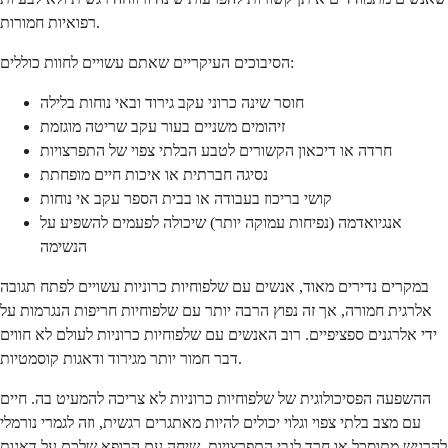
רפואיות חמורות.
הסיבוכים העיקריים שאתם עשויים לחוות כוללים:
חוסר שינה כרוני עקב גירוד ובאי נוחות בלילה
זיהומים משניים בעור עקב שריטה מוגזמת
חרדה או דיכאון הקשורים לטבע הבלתי צפוי של התפרצויות
נסיגה חברתית או איכות חיים מופחתת
קושי בריכוז בעבודה או בבית הספר עקב אי נוחות
אנגיואדמה (נפיחות עמוקה יותר) שיכולה לפעמים להשפיע על
הנשימה
במקרים נדירים מאוד, אנשים עם שלפוחיות כרוניות עשויים לפתח תגובה
אלרגית חמורה, אך זה נפוץ הרבה יותר עם שלפוחיות חריפות הנגרמות על
ידי אלרגנים ספציפיים. רוב האנשים עם שלפוחיות כרוניות לעולם לא חווים
דבר חמור יותר מגירוד ודאגות קוסמטיות.
ההשפעה הפסיכולוגית של שלפוחיות כרוניות לא צריכה להמעיט בה. חיים
עם מצב בלתי צפוי וגלוי יכולים להיות מאתגרים רגשית, וזה לגמרי נורמלי
להרגיש מתוסכל או חרד לגבי התפרצויות. שיחה עם הרופא שלכם על דאגות