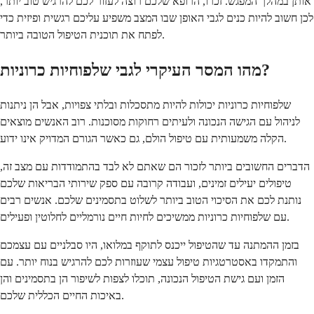
אותן במהלך המפגש. זכרו, הרופא שלכם רוצה לעזור לכם להרגיש טוב יותר,
לכן חשוב להיות כנים לגבי האופן שבו המצב משפיע עליכם רגשית ופיזית כדי
לפתח את תוכנית הטיפול הטובה ביותר.
מהו המסר העיקרי לגבי שלפוחיות כרוניות?
שלפוחיות כרוניות יכולות להיות מתסכלות ובלתי צפויות, אבל הן ניתנות
לניהול עם הגישה הנכונה ולעיתים רחוקות מסוכנות. רוב האנשים מוצאים
הקלה משמעותית עם טיפול הולם, גם כאשר הגורם המדויק אינו ידוע.
הדברים החשובים ביותר לזכור הם שאתם לא לבד בהתמודדות עם מצב זה,
טיפולים יעילים זמינים, ועבודה קרובה עם ספק שירותי הבריאות שלכם
נותנת לכם את הסיכוי הטוב ביותר לשלוט בתסמינים שלכם. אנשים רבים
עם שלפוחיות כרוניות ממשיכים לחיות חיים נורמליים לחלוטין ופעילים.
בזמן ההמתנה עד שהטיפול ייכנס לתוקף במלואו, היו סבלניים עם עצמכם
והתמקדו באסטרטגיות טיפול עצמי שעוזרות לכם להרגיש בנוח יותר. עם
הזמן ועם גישת הטיפול הנכונה, תוכלו לצפות לשיפור הן בתסמינים והן
באיכות החיים הכללית שלכם.