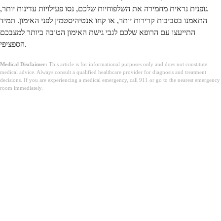
גופנית נראית מחמירה את השלפוחיות שלכם, נסו פעילויות עדינות יותר,
התאמנו בסביבות קרירות יותר, או קחו אנטיהיסטמין לפני האימון. תמיד
התייעצו עם הרופא שלכם לגבי גישת האימון הטובה ביותר למצבכם
הספציפי.
Medical Disclaimer:
This article is for informational purposes only and does not constitute
medical advice. Always consult a qualified healthcare provider for diagnosis and treatment
decisions. If you are experiencing a medical emergency, call 911 or go to the nearest emergency
room immediately.