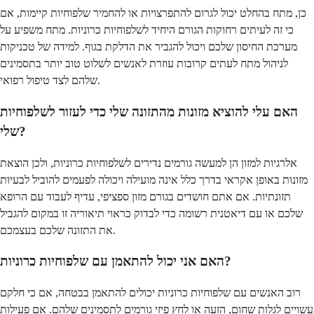
כן, מתח בהחלט יכול לגרום להתפרצויות או להחמיר שלפוחיות קיימות, אם
כי זה לעיתים רחוקות הגורם היחיד לשלפוחיות כרוניות. מתח משפיע על
מערכת החיסון שלכם ויכול להגביר את הדלקת בגוף. למידה של טכניקות
לניהול מתח לעתים קרובות עוזרת לאנשים לשלוט טוב יותר בתסמינים
שלהם לצד טיפול רפואי.
האם עלי להוציא מזונות מהתזונה שלי כדי לעזור לשלפוחיות
שלי?
אלרגיות למזון הן למעשה גורמים נדירים לשלפוחיות כרוניות, ולכן הוצאת
מזונות באופן אקראי בדרך כלל אינה מועילה ויכולה לפעמים להוביל לבעיות
תזונתיות. אם אתם חושדים בגורם מזון ספציפי, עדיף לעבוד עם הרופא
שלכם או עם דיאטנית רשומה כדי לבדוק כראוי תיאוריה זו במקום להגביל
את התזונה שלכם בעצמכם.
האם אני יכול להתאמן עם שלפוחיות כרוניות?
רוב האנשים עם שלפוחיות כרוניות יכולים להתאמן בבטחה, אם כי חלקם
עשויים לגלות שחום, הזעה או לחץ פיזי גורמים לתסמינים שלהם. אם פעילות