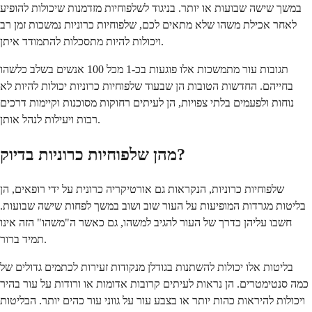
במשך שישה שבועות או יותר. בניגוד לשלפוחיות מזדמנות שיכולות להופיע
לאחר אכילת משהו שלא מתאים לכם, שלפוחיות כרוניות נמשכות זמן רב
ויכולות להיות מתסכלות להתמודד איתן.
תגובות עור מתמשכות אלו פוגעות בכ-1 מכל 100 אנשים בשלב כלשהו
בחייהם. החדשות הטובות הן שבעוד שלפוחיות כרוניות יכולות להיות לא
נוחות ולפעמים בלתי צפויות, הן לעיתים רחוקות מסוכנות וקיימות דרכים
רבות ויעילות לנהל אותן.
מהן שלפוחיות כרוניות בדיוק?
שלפוחיות כרוניות, הנקראות גם אורטיקריה כרונית על ידי רופאים, הן
בליטות מגרדות המופיעות על העור שוב ושוב במשך לפחות שישה שבועות.
חשבו עליהן כדרך של העור להגיב למשהו, גם כאשר ה"משהו" הזה אינו
תמיד ברור.
בליטות אלו יכולות להשתנות בגודלן מנקודות זעירות לכתמים גדולים של
כמה סנטימטרים. הן נראות לעיתים קרובות אדומות או ורודות על עור בהיר
ויכולות להיראות כהות יותר או בצבע עור על גווני עור כהים יותר. הבליטות