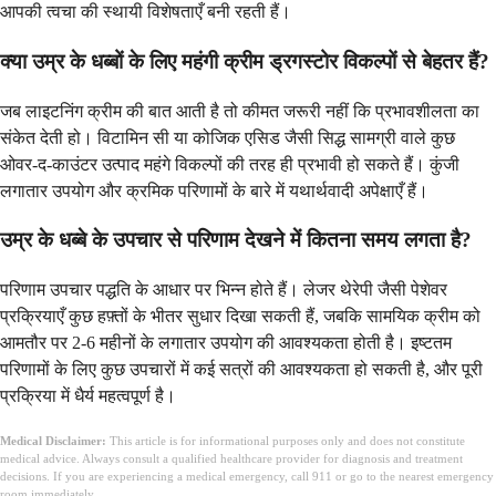
आपकी त्वचा की स्थायी विशेषताएँ बनी रहती हैं।
क्या उम्र के धब्बों के लिए महंगी क्रीम ड्रगस्टोर विकल्पों से बेहतर हैं?
जब लाइटनिंग क्रीम की बात आती है तो कीमत जरूरी नहीं कि प्रभावशीलता का
संकेत देती हो। विटामिन सी या कोजिक एसिड जैसी सिद्ध सामग्री वाले कुछ
ओवर-द-काउंटर उत्पाद महंगे विकल्पों की तरह ही प्रभावी हो सकते हैं। कुंजी
लगातार उपयोग और क्रमिक परिणामों के बारे में यथार्थवादी अपेक्षाएँ हैं।
उम्र के धब्बे के उपचार से परिणाम देखने में कितना समय लगता है?
परिणाम उपचार पद्धति के आधार पर भिन्न होते हैं। लेजर थेरेपी जैसी पेशेवर
प्रक्रियाएँ कुछ हफ़्तों के भीतर सुधार दिखा सकती हैं, जबकि सामयिक क्रीम को
आमतौर पर 2-6 महीनों के लगातार उपयोग की आवश्यकता होती है। इष्टतम
परिणामों के लिए कुछ उपचारों में कई सत्रों की आवश्यकता हो सकती है, और पूरी
प्रक्रिया में धैर्य महत्वपूर्ण है।
Medical Disclaimer:
This article is for informational purposes only and does not constitute
medical advice. Always consult a qualified healthcare provider for diagnosis and treatment
decisions. If you are experiencing a medical emergency, call 911 or go to the nearest emergency
room immediately.