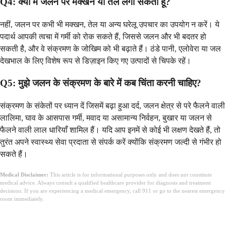
Q4: क्या मैं जलन पर मक्खन या तेल लगा सकता हूँ?
नहीं, जलन पर कभी भी मक्खन, तेल या अन्य घरेलू उपचार का उपयोग न करें। ये
पदार्थ आपकी त्वचा में गर्मी को रोक सकते हैं, जिससे जलन और भी बदतर हो
सकती है, और वे संक्रमण के जोखिम को भी बढ़ाते हैं। ठंडे पानी, एलोवेरा या जल
देखभाल के लिए विशेष रूप से डिज़ाइन किए गए उत्पादों से चिपके रहें।
Q5: मुझे जलन के संक्रमण के बारे में कब चिंता करनी चाहिए?
संक्रमण के संकेतों पर ध्यान दें जिसमें बढ़ा हुआ दर्द, जलन क्षेत्र से परे फैलने वाली
लालिमा, घाव के आसपास गर्मी, मवाद या असामान्य निर्वहन, बुखार या जलन से
फैलने वाली लाल धारियाँ शामिल हैं। यदि आप इनमें से कोई भी लक्षण देखते हैं, तो
तुरंत अपने स्वास्थ्य सेवा प्रदाता से संपर्क करें क्योंकि संक्रमण जल्दी से गंभीर हो
सकते हैं।
Medical Disclaimer:
This article is for informational purposes only and does not constitute
medical advice. Always consult a qualified healthcare provider for diagnosis and treatment
decisions. If you are experiencing a medical emergency, call 911 or go to the nearest emergency
room immediately.