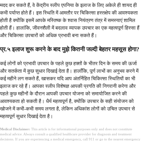
मदद कर सकते हैं, वे केंद्रीय स्लीप एपनिया के इलाज के लिए अकेले ही शायद ही
कभी पर्याप्त होते हैं। इस स्थिति में आमतौर पर चिकित्सा हस्तक्षेप की आवश्यकता
होती है क्योंकि इसमें आपके मस्तिष्क के श्वास नियंत्रण तंत्र में समस्याएं शामिल
होती हैं। हालांकि, जीवनशैली में बदलाव व्यापक उपचार का एक महत्वपूर्ण हिस्सा हैं
और चिकित्सा उपचारों को अधिक प्रभावी बना सकते हैं।
प्र.५ इलाज शुरू करने के बाद मुझे कितनी जल्दी बेहतर महसूस होगा?
कई लोगों को प्रभावी उपचार के पहले कुछ हफ़्तों के भीतर दिन के समय की ऊर्जा
और सतर्कता में कुछ सुधार दिखाई देता है। हालाँकि, पूर्ण लाभों का अनुभव करने में
कई महीने लग सकते हैं, खासकर यदि आप अंतर्निहित चिकित्सा स्थितियों का भी
इलाज कर रहे हैं। आपका स्लीप विशेषज्ञ आपकी प्रगति की निगरानी करेगा और
पहले कुछ महीनों के दौरान आपकी उपचार योजना को समायोजित करने की
आवश्यकता हो सकती है। धैर्य महत्वपूर्ण है, क्योंकि उपचार के सही संयोजन को
खोजने में कभी-कभी समय लगता है, लेकिन अधिकांश लोगों को उचित उपचार से
महत्वपूर्ण सुधार दिखाई देता है।
Medical Disclaimer:
This article is for informational purposes only and does not constitute
medical advice. Always consult a qualified healthcare provider for diagnosis and treatment
decisions. If you are experiencing a medical emergency, call 911 or go to the nearest emergency