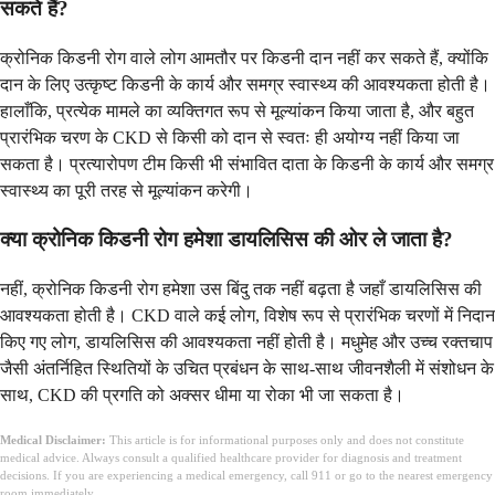
सकते हैं?
क्रोनिक किडनी रोग वाले लोग आमतौर पर किडनी दान नहीं कर सकते हैं, क्योंकि
दान के लिए उत्कृष्ट किडनी के कार्य और समग्र स्वास्थ्य की आवश्यकता होती है।
हालाँकि, प्रत्येक मामले का व्यक्तिगत रूप से मूल्यांकन किया जाता है, और बहुत
प्रारंभिक चरण के CKD से किसी को दान से स्वतः ही अयोग्य नहीं किया जा
सकता है। प्रत्यारोपण टीम किसी भी संभावित दाता के किडनी के कार्य और समग्र
स्वास्थ्य का पूरी तरह से मूल्यांकन करेगी।
क्या क्रोनिक किडनी रोग हमेशा डायलिसिस की ओर ले जाता है?
नहीं, क्रोनिक किडनी रोग हमेशा उस बिंदु तक नहीं बढ़ता है जहाँ डायलिसिस की
आवश्यकता होती है। CKD वाले कई लोग, विशेष रूप से प्रारंभिक चरणों में निदान
किए गए लोग, डायलिसिस की आवश्यकता नहीं होती है। मधुमेह और उच्च रक्तचाप
जैसी अंतर्निहित स्थितियों के उचित प्रबंधन के साथ-साथ जीवनशैली में संशोधन के
साथ, CKD की प्रगति को अक्सर धीमा या रोका भी जा सकता है।
Medical Disclaimer:
This article is for informational purposes only and does not constitute
medical advice. Always consult a qualified healthcare provider for diagnosis and treatment
decisions. If you are experiencing a medical emergency, call 911 or go to the nearest emergency
room immediately.