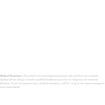
स्राव का रंग पीला, हरा, या भूरा है।
स्राव से तेज या अप्रिय गंध आ रही है।
आपको खुजली, जलन, दर्द, या पेट में दर्द जैसे अन्य लक्षण अनुभव हो रहे हैं।
आप गर्भवती हैं और आपको असामान्य स्राव हो रहा है।
आप हाल ही में किसी नए यौन साथी के साथ यौन संबंध बना चुकी हैं।
Medical Disclaimer:
This article is for informational purposes only and does not constitute
medical advice. Always consult a qualified healthcare provider for diagnosis and treatment
decisions. If you are experiencing a medical emergency, call 911 or go to the nearest emergency
room immediately.