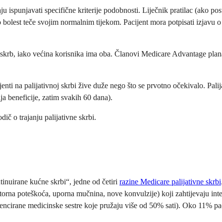
u ispunjavati specifične kriterije podobnosti. Liječnik pratilac (ako post
olest teče svojim normalnim tijekom. Pacijent mora potpisati izjavu o i
u skrb, iako većina korisnika ima oba. Članovi Medicare Advantage plan
enti na palijativnoj skrbi žive duže nego što se prvotno očekivalo. Pali
a beneficije, zatim svakih 60 dana).
dič o trajanju palijativne skrbi.
tinuirane kućne skrbi“, jedne od četiri
razine Medicare palijativne skrbi
atorna poteškoća, uporna mučnina, nove konvulzije) koji zahtijevaju in
icencirane medicinske sestre koje pružaju više od 50% sati). Oko 11% pa