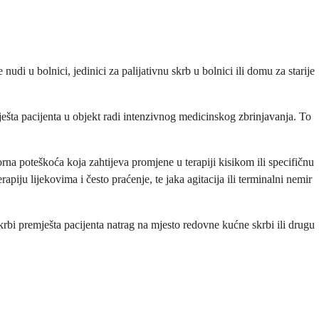
di u bolnici, jedinici za palijativnu skrb u bolnici ili domu za starije
ešta pacijenta u objekt radi intenzivnog medicinskog zbrinjavanja. To
orna poteškoća koja zahtijeva promjene u terapiji kisikom ili specifičnu
apiju lijekovima i često praćenje, te jaka agitacija ili terminalni nemir
skrbi premješta pacijenta natrag na mjesto redovne kućne skrbi ili drugu