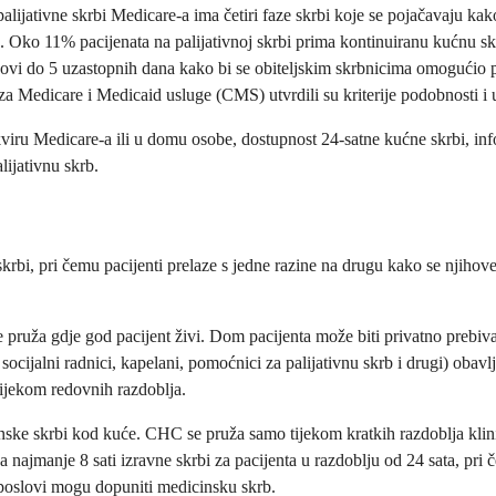
ijativne skrbi Medicare-a ima četiri faze skrbi koje se pojačavaju kako
e. Oko 11% pacijenata na palijativnoj skrbi prima kontinuiranu kućnu sk
ovi do 5 uzastopnih dana kako bi se obiteljskim skrbnicima omogućio p
za Medicare i Medicaid usluge (CMS) utvrdili su kriterije podobnosti i
okviru Medicare-a ili u domu osobe, dostupnost 24-satne kućne skrbi, inf
alijativnu skrb.
 skrbi, pri čemu pacijenti prelaze s jedne razine na drugu kako se njih
 pruža gdje god pacijent živi. Dom pacijenta može biti privatno prebiva
re, socijalni radnici, kapelani, pomoćnici za palijativnu skrb i drugi) ob
tijekom redovnih razdoblja.
ske skrbi kod kuće. CHC se pruža samo tijekom kratkih razdoblja klini
va najmanje 8 sati izravne skrbi za pacijenta u razdoblju od 24 sata, pr
i poslovi mogu dopuniti medicinsku skrb.