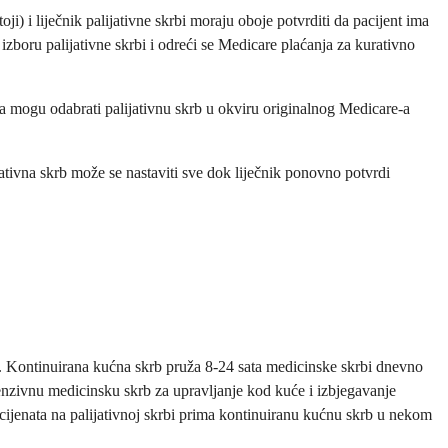
oji) i liječnik palijativne skrbi moraju oboje potvrditi da pacijent ima
zboru palijativne skrbi i odreći se Medicare plaćanja za kurativno
a mogu odabrati palijativnu skrb u okviru originalnog Medicare-a
jativna skrb može se nastaviti sve dok liječnik ponovno potvrdi
. Kontinuirana kućna skrb pruža 8-24 sata medicinske skrbi dnevno
tenzivnu medicinsku skrb za upravljanje kod kuće i izbjegavanje
cijenata na palijativnoj skrbi prima kontinuiranu kućnu skrb u nekom