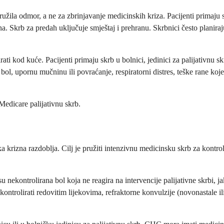
ružila odmor, a ne za zbrinjavanje medicinskih kriza. Pacijenti primaju
na. Skrb za predah uključuje smještaj i prehranu. Skrbnici često planira
i kod kuće. Pacijenti primaju skrb u bolnici, jedinici za palijativnu sk
ol, upornu mučninu ili povraćanje, respiratorni distres, teške rane koje
Medicare palijativnu skrb.
a krizna razdoblja. Cilj je pružiti intenzivnu medicinsku skrb za kontrolu
kontrolirana bol koja ne reagira na intervencije palijativne skrbi, jak
ntrolirati redovitim lijekovima, refraktorne konvulzije (novonastale ili 