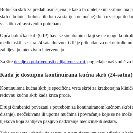
Bolnička skrb za predah osmišljena je kako bi obiteljskim skrbnicima p
skrb u bolnici, bolnica ili dom za starije i nemoćne) do 5 uzastopnih da
vlastitim zdravstvenim potrebama.
Opća bolnička skrb (GIP) bavi se simptomima koji se ne mogu kontrolirat
medicinskih sestara 24 sata dnevno. GIP je prikladan za nekontroliranu b
zahtijevaju intenzivnu intervenciju.
Za šire
detalje o pokrivenosti palijativne skrbi
, pogledajte naš vodič za 
Kada je dostupna kontinuirana kućna skrb (24-satna)
Kontinuirana kućna skrb je specifična vrsta skrbi za kratkotrajna kliničk
redovnu kućnu skrb kada kriza prođe.
Drugi čimbenici povezani s potrebom za kontinuiranom kućnom skrbi su ne
disanje), neočekivana ili uporna mučnina i povraćanje koje se ne može ko
lijekova koja zahtijeva pažljivo nadziranje medicinskih sestara.