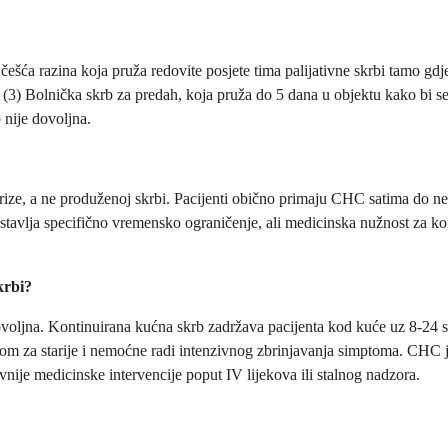
češća razina koja pruža redovite posjete tima palijativne skrbi tamo gdj
a; (3) Bolnička skrb za predah, koja pruža do 5 dana u objektu kako bi 
 nije dovoljna.
ize, a ne produženoj skrbi. Pacijenti obično primaju CHC satima do nek
postavlja specifično vremensko ograničenje, ali medicinska nužnost za k
skrbi?
dovoljna. Kontinuirana kućna skrb zadržava pacijenta kod kuće uz 8-24 s
ili dom za starije i nemoćne radi intenzivnog zbrinjavanja simptoma. CH
ivnije medicinske intervencije poput IV lijekova ili stalnog nadzora.