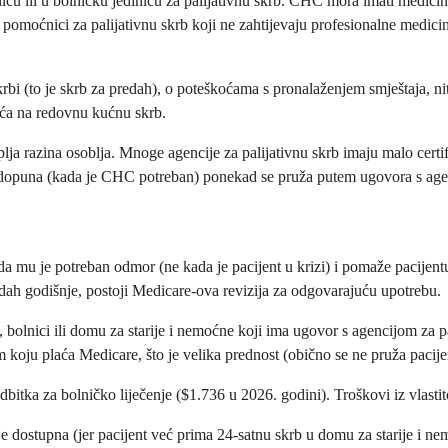
nicu ili u bolničku jedinicu za palijativnu skrb. CHC mora imati medici
u pomoćnici za palijativnu skrb koji ne zahtijevaju profesionalne medici
i (to je skrb za predah), o poteškoćama s pronalaženjem smještaja, niti
aća na redovnu kućnu skrb.
lja razina osoblja. Mnoge agencije za palijativnu skrb imaju malo certifi
na dopuna (kada je CHC potreban) ponekad se pruža putem ugovora s age
 mu je potreban odmor (ne kada je pacijent u krizi) i pomaže pacijent
edah godišnje, postoji Medicare-ova revizija za odgovarajuću upotrebu.
i, bolnici ili domu za starije i nemoćne koji ima ugovor s agencijom za 
 koju plaća Medicare, što je velika prednost (obično se ne pruža pacij
itka za bolničko liječenje ($1.736 u 2026. godini). Troškovi iz vlastit
je dostupna (jer pacijent već prima 24-satnu skrb u domu za starije i n