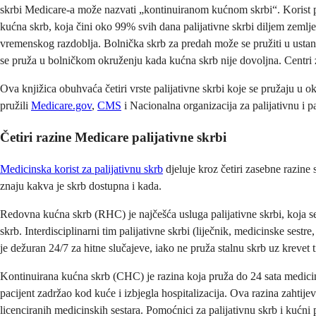
skrbi Medicare-a može nazvati „kontinuiranom kućnom skrbi“. Korist pal
kućna skrb, koja čini oko 99% svih dana palijativne skrbi diljem zemlj
vremenskog razdoblja. Bolnička skrb za predah može se pružiti u ustan
se pruža u bolničkom okruženju kada kućna skrb nije dovoljna. Centri 
Ova knjižica obuhvaća četiri vrste palijativne skrbi koje se pružaju u 
pružili
Medicare.gov
,
CMS
i Nacionalna organizacija za palijativnu i p
Četiri razine Medicare palijativne skrbi
Medicinska korist za palijativnu skrb
djeluje kroz četiri zasebne razine
znaju kakva je skrb dostupna i kada.
Redovna kućna skrb (RHC) je najčešća usluga palijativne skrbi, koja se
skrb. Interdisciplinarni tim palijativne skrbi (liječnik, medicinske sest
je dežuran 24/7 za hitne slučajeve, iako ne pruža stalnu skrb uz krevet 
Kontinuirana kućna skrb (CHC) je razina koja pruža do 24 sata medicin
pacijent zadržao kod kuće i izbjegla hospitalizacija. Ova razina zahtije
licenciranih medicinskih sestara. Pomoćnici za palijativnu skrb i kućn