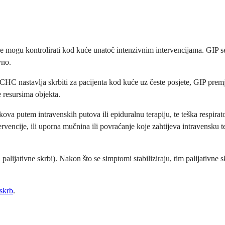
 mogu kontrolirati kod kuće unatoč intenzivnim intervencijama. GIP se nu
vno.
HC nastavlja skrbiti za pacijenta kod kuće uz česte posjete, GIP premj
e resursima objekta.
ova putem intravenskih putova ili epiduralnu terapiju, te teška respirat
rvencije, ili uporna mučnina ili povraćanje koje zahtijeva intravensku ter
alijativne skrbi). Nakon što se simptomi stabiliziraju, tim palijativne 
 skrb
.