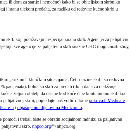
ica ili dom za starije i nemoćne) kako bi se obiteljskom skrbniku
aj i hranu tijekom predaha, za razliku od redovne kućne skrbi u
nu skrb koji podržavaju nespecijaliziranu skrb. Agencija za palijativnu
posjeduju sve agencije za palijativnu skrb snažne CHC mogućnosti zbog
atkim „kriznim“ kliničkim situacijama. Četiri razine skrbi su redovna
1% pacijenata), bolnička skrb za predah (do 5 dana za olakšanje
 kuće s željom obitelji da ostane kod kuće čine kontinuiranu skrb kod
 o palijativnoj skrbi, pogledajte naš vodič o tome
pokriva li Medicare
icare-u
i
objašnjenim dijelovima Medicare-a
.
 pomoći i trebali biste se obratiti socijalnom radniku za palijativnu
i palijativnu skrb,
nhpco.org
/">nhpco.org.