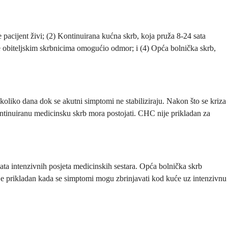
e pacijent živi; (2) Kontinuirana kućna skrb, koja pruža 8-24 sata
se obiteljskim skrbnicima omogućio odmor; i (4) Opća bolnička skrb,
oliko dana dok se akutni simptomi ne stabiliziraju. Nakon što se kriza
ontinuiranu medicinsku skrb mora postojati. CHC nije prikladan za
ata intenzivnih posjeta medicinskih sestara. Opća bolnička skrb
C je prikladan kada se simptomi mogu zbrinjavati kod kuće uz intenzivnu