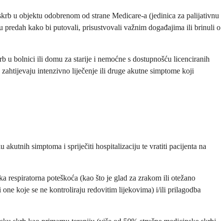
 skrb u objektu odobrenom od strane Medicare-a (jedinica za palijativnu
ju predah kako bi putovali, prisustvovali važnim događajima ili brinuli o
rb u bolnici ili domu za starije i nemoćne s dostupnošću licenciranih
 zahtijevaju intenzivno liječenje ili druge akutne simptome koji
 akutnih simptoma i spriječiti hospitalizaciju te vratiti pacijenta na
a respiratorna poteškoća (kao što je glad za zrakom ili otežano
one koje se ne kontroliraju redovitim lijekovima) i/ili prilagodba