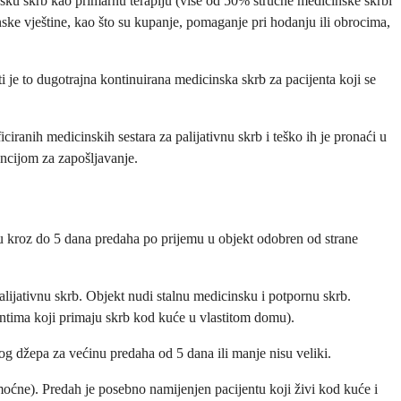
nsku skrb kao primarnu terapiju (više od 50% stručne medicinske skrbi
nske vještine, kao što su kupanje, pomaganje pri hodanju ili obrocima,
 je to dugotrajna kontinuirana medicinska skrb za pacijenta koji se
ciranih medicinskih sestara za palijativnu skrb i teško ih je pronaći u
ncijom za zapošljavanje.
u kroz do 5 dana predaha po prijemu u objekt odobren od strane
palijativnu skrb. Objekt nudi stalnu medicinsku i potpornu skrb.
entima koji primaju skrb kod kuće u vlastitom domu).
og džepa za većinu predaha od 5 dana ili manje nisu veliki.
emoćne). Predah je posebno namijenjen pacijentu koji živi kod kuće i