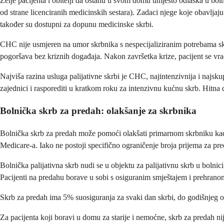
Želje pacijenta i obitelji da ostanu u svom domu umjesto odlaska u bol
od strane licenciranih medicinskih sestara). Zadaci njege koje obavljaj
također su dostupni za dopunu medicinske skrbi.
CHC nije usmjeren na umor skrbnika s nespecijaliziranim potrebama skrb
pogoršava bez kriznih događaja. Nakon završetka krize, pacijent se vr
Najviša razina usluga palijativne skrbi je CHC, najintenzivnija i najskup
zajednici i rasporediti u kratkom roku za intenzivnu kućnu skrb. Hit
Bolnička skrb za predah: olakšanje za skrbnika
Bolnička skrb za predah može pomoći olakšati primarnom skrbniku kada
Medicare-a. Iako ne postoji specifično ograničenje broja prijema za pr
Bolnička palijativna skrb nudi se u objektu za palijativnu skrb u bolnic
Pacijenti na predahu borave u sobi s osiguranim smještajem i prehranom
Skrb za predah ima 5% suosiguranja za svaki dan skrbi, do godišnjeg odb
Za pacijenta koji boravi u domu za starije i nemoćne, skrb za predah ni