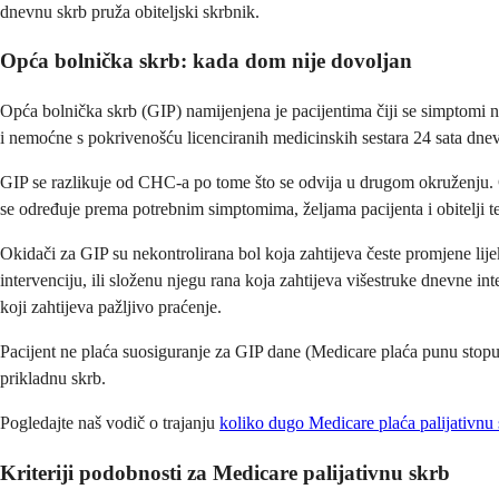
dnevnu skrb pruža obiteljski skrbnik.
Opća bolnička skrb: kada dom nije dovoljan
Opća bolnička skrb (GIP) namijenjena je pacijentima čiji se simptomi ne
i nemoćne s pokrivenošću licenciranih medicinskih sestara 24 sata dne
GIP se razlikuje od CHC-a po tome što se odvija u drugom okruženju. C
se određuje prema potrebnim simptomima, željama pacijenta i obitelji t
Okidači za GIP su nekontrolirana bol koja zahtijeva česte promjene lijek
intervenciju, ili složenu njegu rana koja zahtijeva višestruke dnevne inte
koji zahtijeva pažljivo praćenje.
Pacijent ne plaća suosiguranje za GIP dane (Medicare plaća punu stopu p
prikladnu skrb.
Pogledajte naš vodič o trajanju
koliko dugo Medicare plaća palijativnu
Kriteriji podobnosti za Medicare palijativnu skrb