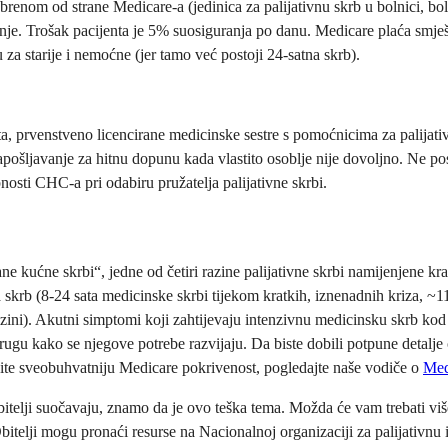
enom od strane Medicare-a (jedinica za palijativnu skrb u bolnici, boln
je. Trošak pacijenta je 5% suosiguranja po danu. Medicare plaća smješt
za starije i nemoćne (jer tamo već postoji 24-satna skrb).
a, prvenstveno licencirane medicinske sestre s pomoćnicima za palijativ
apošljavanje za hitnu dopunu kada vlastito osoblje nije dovoljno. Ne 
pnosti CHC-a pri odabiru pružatelja palijativne skrbi.
ane kućne skrbi“, jedne od četiri razine palijativne skrbi namijenjene kr
 skrb (8-24 sata medicinske skrbi tijekom kratkih, iznenadnih kriza, ~1
zini). Akutni simptomi koji zahtijevaju intenzivnu medicinsku skrb kod
drugu kako se njegove potrebe razvijaju. Da biste dobili potpune detalje
žite sveobuhvatniju Medicare pokrivenost, pogledajte naše vodiče o
Med
obitelji suočavaju, znamo da je ovo teška tema. Možda će vam trebati više
Obitelji mogu pronaći resurse na Nacionalnoj organizaciji za palijativnu 