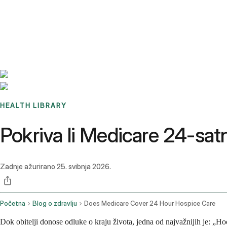
Benchmarks
Stories
FAQ
Sign up / Log in
HEALTH LIBRARY
Pokriva li Medicare 24-sat
Zadnje ažurirano
25. svibnja 2026.
Početna
Blog o zdravlju
Does Medicare Cover 24 Hour Hospice Care
Dok obitelji donose odluke o kraju života, jedna od najvažnijih je: „Hoć