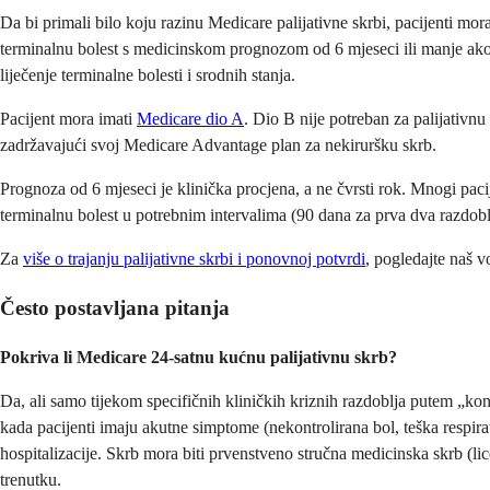
Da bi primali bilo koju razinu Medicare palijativne skrbi, pacijenti moraj
terminalnu bolest s medicinskom prognozom od 6 mjeseci ili manje ako b
liječenje terminalne bolesti i srodnih stanja.
Pacijent mora imati
Medicare dio A
. Dio B nije potreban za palijativn
zadržavajući svoj Medicare Advantage plan za nekiruršku skrb.
Prognoza od 6 mjeseci je klinička procjena, a ne čvrsti rok. Mnogi pacij
terminalnu bolest u potrebnim intervalima (90 dana za prva dva razdoblj
Za
više o
trajanju palijativne skrbi i ponovnoj potvrdi
, pogledajte naš vo
Često postavljana pitanja
Pokriva li Medicare 24-satnu kućnu palijativnu skrb?
Da, ali samo tijekom specifičnih kliničkih kriznih razdoblja putem „kon
kada pacijenti imaju akutne simptome (nekontrolirana bol, teška respir
hospitalizacije. Skrb mora biti prvenstveno stručna medicinska skrb (l
trenutku.