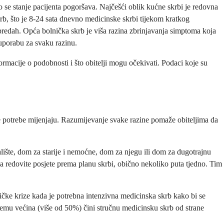
 se stanje pacijenta pogoršava. Najčešći oblik kućne skrbi je redovna
rb, što je 8-24 sata dnevno medicinske skrbi tijekom kratkog
redah. Opća bolnička skrb je viša razina zbrinjavanja simptoma koja
 uporabu za svaku razinu.
ormacije o podobnosti i što obitelji mogu očekivati. Podaci koje su
ove potrebe mijenjaju. Razumijevanje svake razine pomaže obiteljima da
lište, dom za starije i nemoćne, dom za njegu ili dom za dugotrajnu
avlja redovite posjete prema planu skrbi, obično nekoliko puta tjedno. Tim
čke krize kada je potrebna intenzivna medicinska skrb kako bi se
i čemu većina (više od 50%) čini stručnu medicinsku skrb od strane