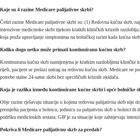
Koje su 4 razine Medicare palijativne skrbi?
Četiri razine Medicare palijativne skrbi su: (1) Redovna kućna skrb, naj
intenzivne medicinske skrbi tijekom kratkih kliničkih kriznih razdoblj
koja pruža upravljanje simptomima na bolničkoj razini kada kućna skrb
Koliko dugo netko može primati kontinuiranu kućnu skrb?
Kontinuirana kućna skrb namijenjena je kratkim razdobljima kliničke kr
riješi, pacijent se prelazi natrag na redovnu kućnu skrb. Medicare ne 
potrebe stalne 24-satne skrbi bez specifičnih kriznih okidača.
Koja je razlika između kontinuirane kućne skrbi i opće bolničke 
Obje razine rješavaju situacije u kojima redovna palijativna skrb nije 
premješta pacijenta u bolnicu, jedinicu za palijativnu skrb u bolnici 
podršku medicinskih sestara; GIP je za situacije koje zahtijevaju intenz
Pokriva li Medicare palijativnu skrb za predah?