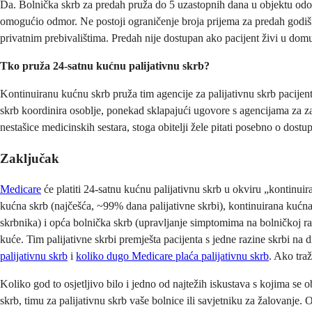
Da. Bolnička skrb za predah pruža do 5 uzastopnih dana u objektu odobr
omogućio odmor. Ne postoji ograničenje broja prijema za predah godišn
privatnim prebivalištima. Predah nije dostupan ako pacijent živi u domu 
Tko pruža 24-satnu kućnu palijativnu skrb?
Kontinuiranu kućnu skrb pruža tim agencije za palijativnu skrb pacijent
skrb koordinira osoblje, ponekad sklapajući ugovore s agencijama za z
nestašice medicinskih sestara, stoga obitelji žele pitati posebno o dostu
Zaključak
Medicare
će platiti 24-satnu kućnu palijativnu skrb u okviru „kontinuir
kućna skrb (najčešća, ~99% dana palijativne skrbi), kontinuirana kućna
skrbnika) i opća bolnička skrb (upravljanje simptomima na bolničkoj ra
kuće. Tim palijativne skrbi premješta pacijenta s jedne razine skrbi na 
palijativnu skrb
i
koliko dugo Medicare plaća palijativnu skrb
. Ako tra
Koliko god to osjetljivo bilo i jedno od najtežih iskustava s kojima se 
skrb, timu za palijativnu skrb vaše bolnice ili savjetniku za žalovanje. 