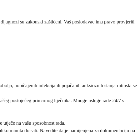
ijagnozi su zakonski zaštićeni. Vaš poslodavac ima pravo provjeriti
olja, uobičajenih infekcija ili pojačanih anksioznih stanja rutinski se
l vašeg postojećeg primarnog liječnika. Mnoge usluge rade 24/7 s
e utječe na vašu sposobnost rada.
ekoliko minuta do sati. Navedite da je namijenjena za dokumentaciju na