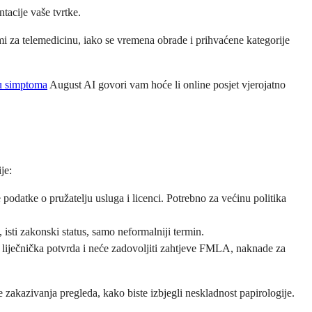
tacije vaše tvrtke.
mi za telemedicinu, iako se vremena obrade i prihvaćene kategorije
ru simptoma
August AI govori vam hoće li online posjet vjerojatno
je:
e podatke o pružatelju usluga i licenci. Potrebno za većinu politika
isti zakonski status, samo neformalniji termin.
e liječnička potvrda i neće zadovoljiti zahtjeve FMLA, naknade za
zakazivanja pregleda, kako biste izbjegli neskladnost papirologije.