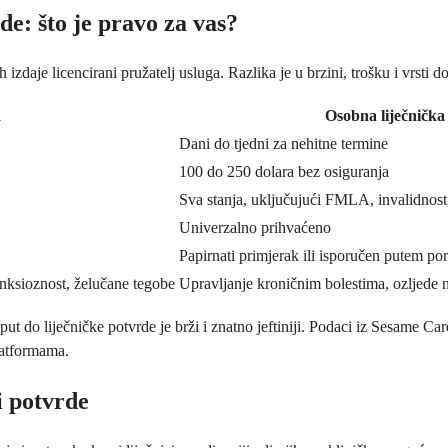
de: što je pravo za vas?
izdaje licencirani pružatelj usluga. Razlika je u brzini, trošku i vrsti 
a
Osobna liječnička
Dani do tjedni za nehitne termine
100 do 250 dolara bez osiguranja
Sva stanja, uključujući FMLA, invalidnost,
Univerzalno prihvaćeno
Papirnati primjerak ili isporučen putem por
anksioznost, želučane tegobe
Upravljanje kroničnim bolestima, ozljede 
do liječničke potvrde je brži i znatno jeftiniji. Podaci iz Sesame Care 
latformama.
i potvrde