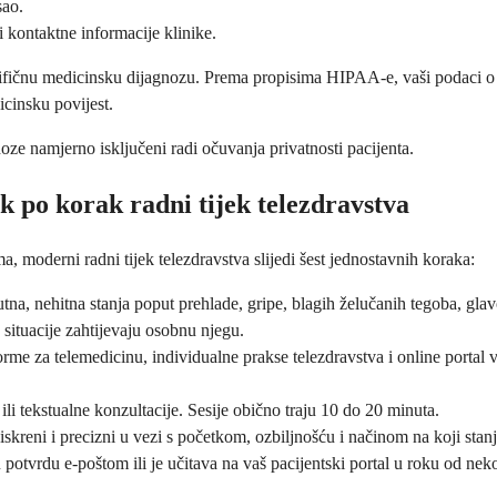
sao.
i kontaktne informacije klinike.
ifičnu medicinsku dijagnozu. Prema propisima HIPAA-e, vaši podaci o d
icinsku povijest.
oze namjerno isključeni radi očuvanja privatnosti pacijenta.
k po korak radni tijek telezdravstva
, moderni radni tijek telezdravstva slijedi šest jednostavnih koraka:
na, nehitna stanja poput prehlade, gripe, blagih želučanih tegoba, glavob
e situacije zahtijevaju osobnu njegu.
forme za telemedicinu, individualne prakse telezdravstva i online porta
 ili tekstualne konzultacije. Sesije obično traju 10 do 20 minuta.
kreni i precizni u vezi s početkom, ozbiljnošću i načinom na koji stanj
u potvrdu e-poštom ili je učitava na vaš pacijentski portal u roku od n