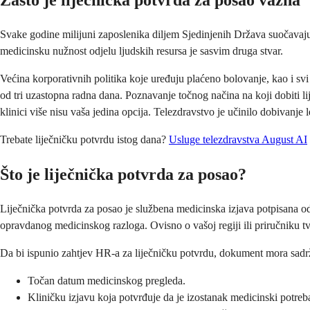
Zašto je liječnička potvrda za posao važna
Svake godine milijuni zaposlenika diljem Sjedinjenih Država suočavaju 
medicinsku nužnost odjelu ljudskih resursa je sasvim druga stvar.
Većina korporativnih politika koje uređuju plaćeno bolovanje, kao i s
od tri uzastopna radna dana. Poznavanje točnog načina na koji dobiti li
klinici više nisu vaša jedina opcija. Telezdravstvo je učinilo dobivanje
Trebate liječničku potvrdu istog dana?
Usluge telezdravstva
August AI
Što je liječnička potvrda za posao?
Liječnička potvrda za posao je službena medicinska izjava potpisana od s
opravdanog medicinskog razloga. Ovisno o vašoj regiji ili priručniku 
Da bi ispunio zahtjev HR-a za liječničku potvrdu, dokument mora sadr
Točan datum medicinskog pregleda.
Kliničku izjavu koja potvrđuje da je izostanak medicinski potreb