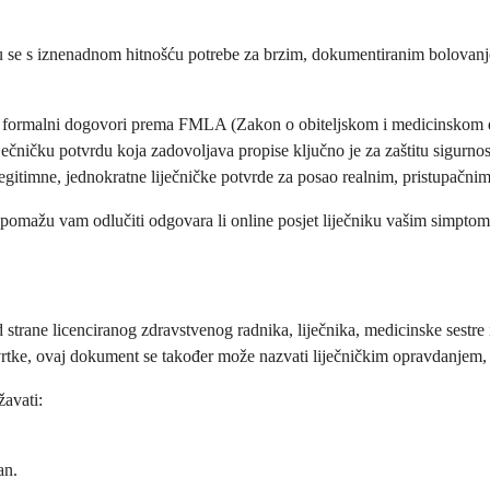
se s iznenadnom hitnošću potrebe za brzim, dokumentiranim bolovanjem. 
vi formalni dogovori prema FMLA (Zakon o obiteljskom i medicinskom do
ječničku potvrdu koja zadovoljava propise ključno je za zaštitu sigurnos
 legitimne, jednokratne liječničke potvrde za posao realnim, pristupačni
pomažu vam odlučiti odgovara li online posjet liječniku vašim simptomi
trane licenciranog zdravstvenog radnika, liječnika, medicinske sestre ili
tvrtke, ovaj dokument se također može nazvati liječničkim opravdanjem
žavati:
an.