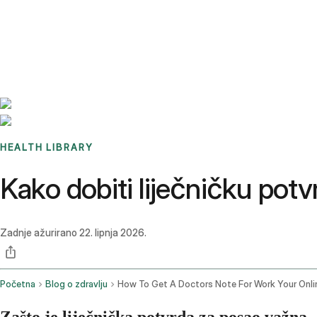
Benchmarks
Stories
FAQ
Sign up / Log in
HEALTH LIBRARY
Kako dobiti liječničku potv
Zadnje ažurirano
22. lipnja 2026.
Početna
Blog o zdravlju