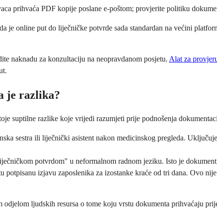
aca prihvaća PDF kopije poslane e-poštom; provjerite politiku dokumen
a je online put do liječničke potvrde sada standardan na većini platfor
tedite naknadu za konzultaciju na neopravdanom posjetu.
Alat za provje
ut.
a je razlika?
toje suptilne razlike koje vrijedi razumjeti prije podnošenja dokumentaci
inska sestra ili liječnički asistent nakon medicinskog pregleda. Uključuj
"liječničkom potvrdom" u neformalnom radnom jeziku. Isto je dokument, 
tu potpisanu izjavu zaposlenika za izostanke kraće od tri dana. Ovo nij
odjelom ljudskih resursa o tome koju vrstu dokumenta prihvaćaju prije 