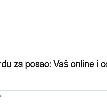
rdu za posao: Vaš online i 
How To Get A Doctors Note For Work Your Online And In Person Guide