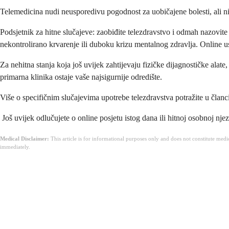
Telemedicina nudi neusporedivu pogodnost za uobičajene bolesti, ali ni
Podsjetnik za hitne slučajeve: zaobiđite telezdravstvo i odmah nazovite 
nekontrolirano krvarenje ili duboku krizu mentalnog zdravlja. Online usl
Za nehitna stanja koja još uvijek zahtijevaju fizičke dijagnostičke alat
primarna klinika ostaje vaše najsigurnije odredište.
Više o specifičnim slučajevima upotrebe telezdravstva potražite u član
Još uvijek odlučujete o online posjetu istog dana ili hitnoj osobnoj nje
Medical Disclaimer:
This article is for informational purposes only and does not constitute med
immediately.