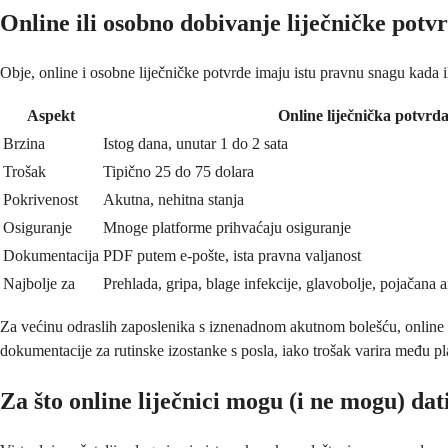
Online ili osobno dobivanje liječničke potvr
Obje, online i osobne liječničke potvrde imaju istu pravnu snagu kada ih 
Aspekt
Online liječnička potvrd
Brzina
Istog dana, unutar 1 do 2 sata
Trošak
Tipično 25 do 75 dolara
Pokrivenost
Akutna, nehitna stanja
Osiguranje
Mnoge platforme prihvaćaju osiguranje
Dokumentacija
PDF putem e-pošte, ista pravna valjanost
Najbolje za
Prehlada, gripa, blage infekcije, glavobolje, pojačana 
Za većinu odraslih zaposlenika s iznenadnom akutnom bolešću, online put 
dokumentacije za rutinske izostanke s posla, iako trošak varira među p
Za što online liječnici mogu (i ne mogu) dat