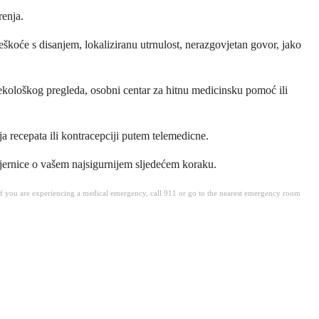
renja.
teškoće s disanjem, lokaliziranu utrnulost, nerazgovjetan govor, jako
inekološkog pregleda, osobni centar za hitnu medicinsku pomoć ili
a recepata ili kontracepciji putem telemedicne.
ernice o vašem najsigurnijem sljedećem koraku.
. If you are experiencing a medical emergency, call 911 or go to the nearest emergency room