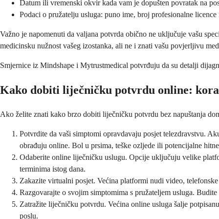
Datum ili vremenski okvir kada vam je dopušten povratak na po
Podaci o pružatelju usluga: puno ime, broj profesionalne licence 
Važno je napomenuti da valjana potvrda obično ne uključuje vašu spec
medicinsku nužnost vašeg izostanka, ali ne i znati vašu povjerljivu med
Smjernice iz Mindshape i Mytrustmedical potvrđuju da su detalji dijagn
Kako dobiti liječničku potvrdu online: kora
Ako želite znati kako brzo dobiti liječničku potvrdu bez napuštanja doma
Potvrdite da vaši simptomi opravdavaju posjet telezdravstvu. Akut
obrađuju online. Bol u prsima, teške ozljede ili potencijalne hitn
Odaberite online liječničku uslugu. Opcije uključuju velike plat
terminima istog dana.
Zakazite virtualni posjet. Većina platformi nudi video, telefonske
Razgovarajte o svojim simptomima s pružateljem usluga. Budite is
Zatražite liječničku potvrdu. Većina online usluga šalje potpisan
poslu.