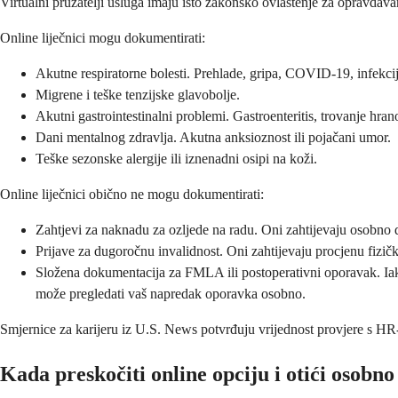
Virtualni pružatelji usluga imaju isto zakonsko ovlaštenje za opravdavan
Online liječnici mogu dokumentirati:
Akutne respiratorne bolesti. Prehlade, gripa, COVID-19, infekcij
Migrene i teške tenzijske glavobolje.
Akutni gastrointestinalni problemi. Gastroenteritis, trovanje hr
Dani mentalnog zdravlja. Akutna anksioznost ili pojačani umor.
Teške sezonske alergije ili iznenadni osipi na koži.
Online liječnici obično ne mogu dokumentirati:
Zahtjevi za naknadu za ozljede na radu. Oni zahtijevaju osobno dij
Prijave za dugoročnu invalidnost. Oni zahtijevaju procjenu fizičk
Složena dokumentacija za FMLA ili postoperativni oporavak. Iako
može pregledati vaš napredak oporavka osobno.
Smjernice za karijeru iz U.S. News potvrđuju vrijednost provjere s HR
Kada preskočiti online opciju i otići osobno