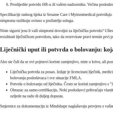
Proslijedite potvrdu HR-u ili vašem nadzorniku. Većina poslodav
Specifikacije radnog tijeka iz Sesame Care i Mytrustmedical potvrđuju d
simptoma razlikuju ovisno o pružatelju usluga.
Niste sigurni jesu li vaši simptomi dovoljni za liječničku potvrdu? Uš
rezultirati liječničkom potvrdom, tako da rezervirate pravi termin prvi p
Liječnički uput ili potvrda o bolovanju: koj
Ako ste čuli da se ovi pojmovi koriste zamjenjivo, niste u krivu, ali pos
Liječnička potvrda za posao. Izdaje je licencirani liječnik, medic
bolovanja poslodavaca i sve situacije FMLA.
Potvrda o bolovanju od liječnika. Često se koristi zamjenjivo s 
Obrazac za samo-certifikaciju. Neki poslodavci prihvaćaju vlasti
ozljede na radu ili duljeg dopusta.
Smjernice za dokumentaciju iz Mindshape naglašavaju provjeru s vašim 