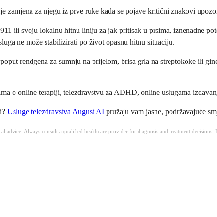
je zamjena za njegu iz prve ruke kada se pojave kritični znakovi upozo
911 ili svoju lokalnu hitnu liniju za jak pritisak u prsima, iznenadne po
uga ne može stabilizirati po život opasnu hitnu situaciju.
e, poput rendgena za sumnju na prijelom, brisa grla na streptokoke ili g
cima o online terapiji, telezdravstvu za ADHD, online uslugama izdavanj
zi?
Usluge telezdravstva
August AI
pružaju vam jasne, podržavajuće smj
ical advice. Always consult a qualified healthcare provider for diagnosis and treatment decisions