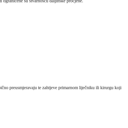
sti ograničene su stvarnošću daljinske procjene.
čno preusmjeravaju te zahtjeve primarnom liječniku ili kirurgu koji