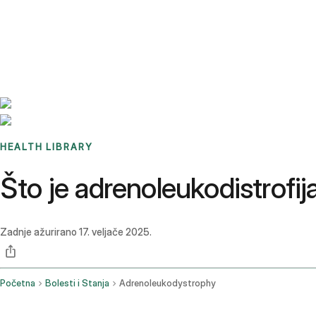
Benchmarks
Stories
FAQ
Sign up / Log in
HEALTH LIBRARY
Što je adrenoleukodistrofija
Zadnje ažurirano
17. veljače 2025.
Početna
Bolesti i Stanja
Adrenoleukodystrophy