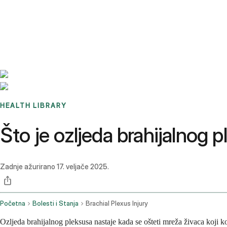
Benchmarks
Stories
FAQ
Sign up / Log in
HEALTH LIBRARY
Što je ozljeda brahijalnog p
Zadnje ažurirano
17. veljače 2025.
Početna
Bolesti i Stanja
Brachial Plexus Injury
Ozljeda brahijalnog pleksusa nastaje kada se ošteti mreža živaca koji kon