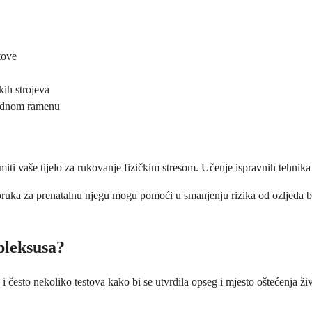
tove
kih strojeva
 jednom ramenu
i vaše tijelo za rukovanje fizičkim stresom. Učenje ispravnih tehnika za
poruka za prenatalnu njegu mogu pomoći u smanjenju rizika od ozljeda 
pleksusa?
d i često nekoliko testova kako bi se utvrdila opseg i mjesto oštećenja 