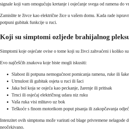
signale koji vam omogućuju kretanje i osjećanje svega od ramena do vr
Zamislite te živce kao električne žice u vašem domu. Kada rade ispravno
potpuni gubitak funkcije u ruci.
Koji su simptomi ozljede brahijalnog pleks
Simptomi koje osjećate ovise o tome koji su živci zahvaćeni i koliko 
Evo najčešćih znakova koje biste mogli iskusiti:
Slabost ili potpuna nemogućnost pomicanja ramena, ruke ili šake
Utrnulost ili gubitak osjeta u ruci ili šaci
Jaka bol koja se osjeća kao peckanje, žarenje ili pritisak
Trnci ili osjećaj električnog udara niz ruku
Vaša ruka visi mlitavo uz bok
Teškoće s finom motorikom poput pisanja ili zakopčavanja odje
Intenzitet ovih simptoma može varirati od blage privremene nelagode do
neočekivano.