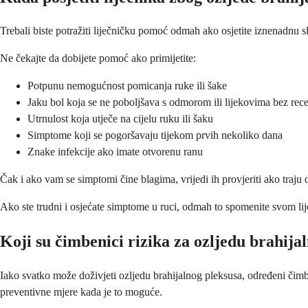
Trebali biste potražiti liječničku pomoć odmah ako osjetite iznenadnu sl
Ne čekajte da dobijete pomoć ako primijetite:
Potpunu nemogućnost pomicanja ruke ili šake
Jaku bol koja se ne poboljšava s odmorom ili lijekovima bez rec
Utrnulost koja utječe na cijelu ruku ili šaku
Simptome koji se pogoršavaju tijekom prvih nekoliko dana
Znake infekcije ako imate otvorenu ranu
Čak i ako vam se simptomi čine blagima, vrijedi ih provjeriti ako traju
Ako ste trudni i osjećate simptome u ruci, odmah to spomenite svom lij
Koji su čimbenici rizika za ozljedu brahija
Iako svatko može doživjeti ozljedu brahijalnog pleksusa, određeni či
preventivne mjere kada je to moguće.