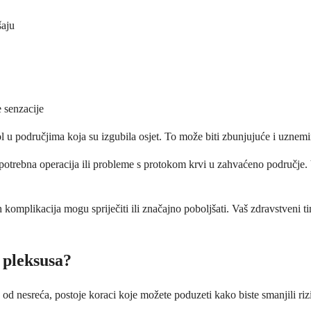
šaju
 senzacije
l u područjima koja su izgubila osjet. To može biti zbunjujuće i uznemir
potrebna operacija ili probleme s protokom krvi u zahvaćeno područje. V
h komplikacija mogu spriječiti ili značajno poboljšati. Vaš zdravstveni ti
 pleksusa?
 od nesreća, postoje koraci koje možete poduzeti kako biste smanjili riz