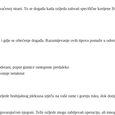
hvaćenoj strani. To se događa kada ozljeda zahvati specifične korijene ž
ako i gdje se oštećenje događa. Razumijevanje ovih tipova pomaže u odre
 poderani, poput gumice rastegnute predaleko
ostaje netaknut
zljede brahijalnog pleksusa utječu na vaše rame i gornju ruku, dok donje
govarajućom njegom. Teže ozljede mogu zahtijevati operaciju, ali mnogi 