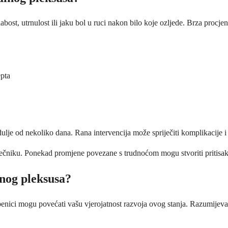
abost, utrnulost ili jaku bol u ruci nakon bilo koje ozljede. Brza procj
epta
 dulje od nekoliko dana. Rana intervencija može spriječiti komplikacije 
ečniku. Ponekad promjene povezane s trudnoćom mogu stvoriti pritisak na
lnog pleksusa?
mbenici mogu povećati vašu vjerojatnost razvoja ovog stanja. Razumij