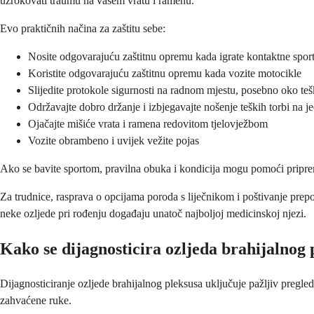
uzrokovati traumu na vašem vratu i ramenu.
Evo praktičnih načina za zaštitu sebe:
Nosite odgovarajuću zaštitnu opremu kada igrate kontaktne spor
Koristite odgovarajuću zaštitnu opremu kada vozite motocikle
Slijedite protokole sigurnosti na radnom mjestu, posebno oko teš
Održavajte dobro držanje i izbjegavajte nošenje teških torbi na
Ojačajte mišiće vrata i ramena redovitom tjelovježbom
Vozite obrambeno i uvijek vežite pojas
Ako se bavite sportom, pravilna obuka i kondicija mogu pomoći pripremit
Za trudnice, rasprava o opcijama poroda s liječnikom i poštivanje pre
neke ozljede pri rođenju događaju unatoč najboljoj medicinskoj njezi.
Kako se dijagnosticira ozljeda brahijalnog 
Dijagnosticiranje ozljede brahijalnog pleksusa uključuje pažljiv pregle
zahvaćene ruke.