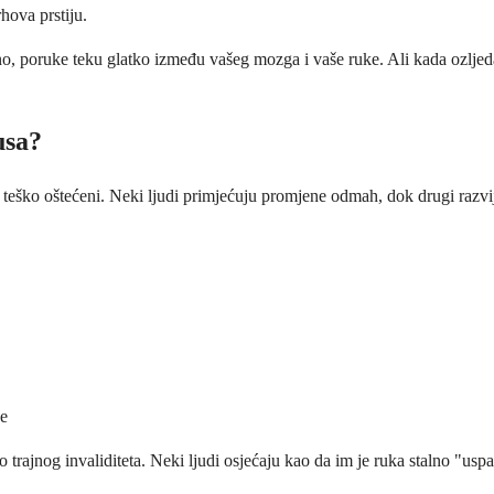
hova prstiju.
, poruke teku glatko između vašeg mozga i vaše ruke. Ali kada ozljeda p
usa?
su teško oštećeni. Neki ljudi primjećuju promjene odmah, dok drugi raz
će
 trajnog invaliditeta. Neki ljudi osjećaju kao da im je ruka stalno "us