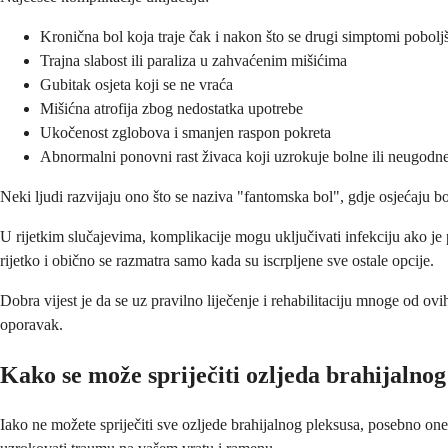
Kronična bol koja traje čak i nakon što se drugi simptomi pobolj
Trajna slabost ili paraliza u zahvaćenim mišićima
Gubitak osjeta koji se ne vraća
Mišićna atrofija zbog nedostatka upotrebe
Ukočenost zglobova i smanjen raspon pokreta
Abnormalni ponovni rast živaca koji uzrokuje bolne ili neugodne
Neki ljudi razvijaju ono što se naziva "fantomska bol", gdje osjećaju bo
U rijetkim slučajevima, komplikacije mogu uključivati infekciju ako je 
rijetko i obično se razmatra samo kada su iscrpljene sve ostale opcije.
Dobra vijest je da se uz pravilno liječenje i rehabilitaciju mnoge od ovi
oporavak.
Kako se može spriječiti ozljeda brahijalnog
Iako ne možete spriječiti sve ozljede brahijalnog pleksusa, posebno one