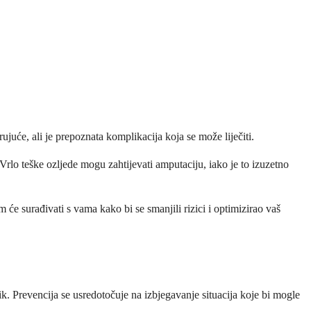
ujuće, ali je prepoznata komplikacija koja se može liječiti.
rlo teške ozljede mogu zahtijevati amputaciju, iako je to izuzetno
m će surađivati s vama kako bi se smanjili rizici i optimizirao vaš
ik. Prevencija se usredotočuje na izbjegavanje situacija koje bi mogle