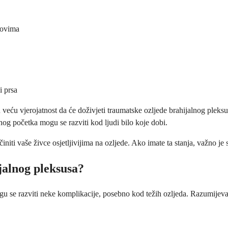
tovima
i prsa
veću vjerojatnost da će doživjeti traumatske ozljede brahijalnog pleks
g početka mogu se razviti kod ljudi bilo koje dobi.
iti vaše živce osjetljivijima na ozljede. Ako imate ta stanja, važno je su
jalnog pleksusa?
ogu se razviti neke komplikacije, posebno kod težih ozljeda. Razumije