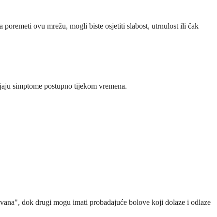
oremeti ovu mrežu, mogli biste osjetiti slabost, utrnulost ili čak
vijaju simptome postupno tijekom vremena.
pavana", dok drugi mogu imati probadajuće bolove koji dolaze i odlaze