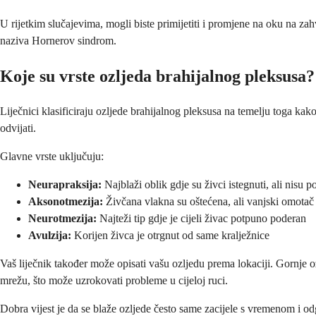
U rijetkim slučajevima, mogli biste primijetiti i promjene na oku na za
naziva Hornerov sindrom.
Koje su vrste ozljeda brahijalnog pleksusa?
Liječnici klasificiraju ozljede brahijalnog pleksusa na temelju toga k
odvijati.
Glavne vrste uključuju:
Neurapraksija:
Najblaži oblik gdje su živci istegnuti, ali nisu
Aksonotmezija:
Živčana vlakna su oštećena, ali vanjski omotač 
Neurotmezija:
Najteži tip gdje je cijeli živac potpuno poderan
Avulzija:
Korijen živca je otrgnut od same kralježnice
Vaš liječnik također može opisati vašu ozljedu prema lokaciji. Gornje o
mrežu, što može uzrokovati probleme u cijeloj ruci.
Dobra vijest je da se blaže ozljede često same zacijele s vremenom i od