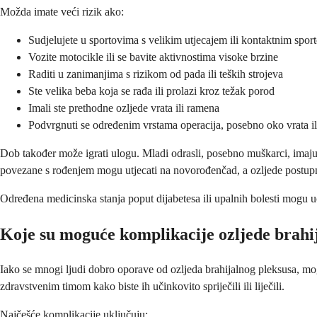
Možda imate veći rizik ako:
Sudjelujete u sportovima s velikim utjecajem ili kontaktnim spor
Vozite motocikle ili se bavite aktivnostima visoke brzine
Raditi u zanimanjima s rizikom od pada ili teških strojeva
Ste velika beba koja se rađa ili prolazi kroz težak porod
Imali ste prethodne ozljede vrata ili ramena
Podvrgnuti se određenim vrstama operacija, posebno oko vrata il
Dob također može igrati ulogu. Mladi odrasli, posebno muškarci, imaju 
povezane s rođenjem mogu utjecati na novorođenčad, a ozljede postupno
Određena medicinska stanja poput dijabetesa ili upalnih bolesti mogu učin
Koje su moguće komplikacije ozljede brahi
Iako se mnogi ljudi dobro oporave od ozljeda brahijalnog pleksusa, m
zdravstvenim timom kako biste ih učinkovito spriječili ili liječili.
Najčešće komplikacije uključuju: