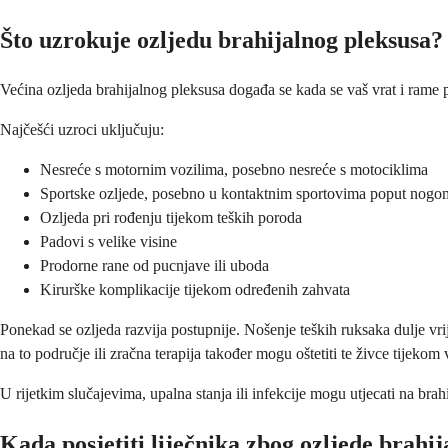
Što uzrokuje ozljedu brahijalnog pleksusa?
Većina ozljeda brahijalnog pleksusa događa se kada se vaš vrat i rame pri
Najčešći uzroci uključuju:
Nesreće s motornim vozilima, posebno nesreće s motociklima
Sportske ozljede, posebno u kontaktnim sportovima poput nogome
Ozljeda pri rođenju tijekom teških poroda
Padovi s velike visine
Prodorne rane od pucnjave ili uboda
Kirurške komplikacije tijekom određenih zahvata
Ponekad se ozljeda razvija postupnije. Nošenje teških ruksaka dulje vr
na to područje ili zračna terapija također mogu oštetiti te živce tijekom
U rijetkim slučajevima, upalna stanja ili infekcije mogu utjecati na bra
Kada posjetiti liječnika zbog ozljede brahi