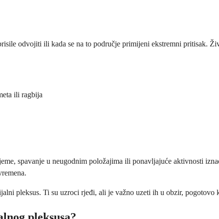
sile odvojiti ili kada se na to područje primijeni ekstremni pritisak. Ži
ta ili ragbija
ijeme, spavanje u neugodnim položajima ili ponavljajuće aktivnosti izn
 vremena.
hijalni pleksus. Ti su uzroci rjeđi, ali je važno uzeti ih u obzir, pogot
jalnog pleksusa?