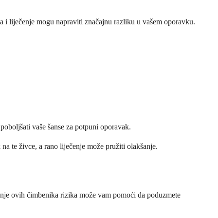
ena i liječenje mogu napraviti značajnu razliku u vašem oporavku.
i poboljšati vaše šanse za potpuni oporavak.
 te živce, a rano liječenje može pružiti olakšanje.
evanje ovih čimbenika rizika može vam pomoći da poduzmete