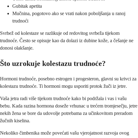
Gubitak apetita
Mučnina, pogotovo ako se vrati nakon poboljšanja u ranoj
trudnoći
Svrbež od kolestaze se razlikuje od redovitog svrbeža tijekom
trudnoće. Često se opisuje kao da dolazi iz dubine kože, a češanje ne
donosi olakšanje.
Što uzrokuje kolestazu trudnoće?
Hormoni trudnoće, posebno estrogen i progesteron, glavni su krivci za
kolestazu trudnoće. Ti hormoni mogu usporiti protok žuči iz jetre.
Vaša jetra radi više tijekom trudnoće kako bi podržala i vas i vašu
bebu. Kada razina hormona doseže vrhunac u trećem tromjesečju, jetre
nekih žena se bore da udovolje potrebama za učinkovitom preradom
žučnih kiselina.
Nekoliko čimbenika može povećati vašu vjerojatnost razvoja ovog