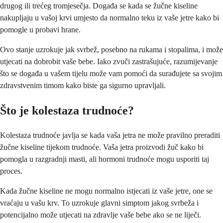
drugog ili trećeg tromjesečja. Događa se kada se žučne kiseline
nakupljaju u vašoj krvi umjesto da normalno teku iz vaše jetre kako bi
pomogle u probavi hrane.
Ovo stanje uzrokuje jak svrbež, posebno na rukama i stopalima, i može
utjecati na dobrobit vaše bebe. Iako zvuči zastrašujuće, razumijevanje
što se događa u vašem tijelu može vam pomoći da surađujete sa svojim
zdravstvenim timom kako biste ga sigurno upravljali.
Što je kolestaza trudnoće?
Kolestaza trudnoće javlja se kada vaša jetra ne može pravilno preraditi
žučne kiseline tijekom trudnoće. Vaša jetra proizvodi žuč kako bi
pomogla u razgradnji masti, ali hormoni trudnoće mogu usporiti taj
proces.
Kada žučne kiseline ne mogu normalno istjecati iz vaše jetre, one se
vraćaju u vašu krv. To uzrokuje glavni simptom jakog svrbeža i
potencijalno može utjecati na zdravlje vaše bebe ako se ne liječi.