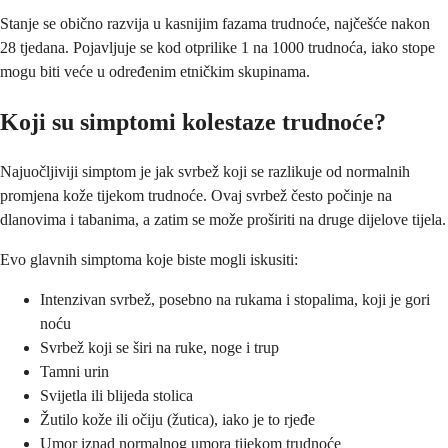
Stanje se obično razvija u kasnijim fazama trudnoće, najčešće nakon
28 tjedana. Pojavljuje se kod otprilike 1 na 1000 trudnoća, iako stope
mogu biti veće u određenim etničkim skupinama.
Koji su simptomi kolestaze trudnoće?
Najuočljiviji simptom je jak svrbež koji se razlikuje od normalnih
promjena kože tijekom trudnoće. Ovaj svrbež često počinje na
dlanovima i tabanima, a zatim se može proširiti na druge dijelove tijela.
Evo glavnih simptoma koje biste mogli iskusiti:
Intenzivan svrbež, posebno na rukama i stopalima, koji je gori
noću
Svrbež koji se širi na ruke, noge i trup
Tamni urin
Svijetla ili blijeda stolica
Žutilo kože ili očiju (žutica), iako je to rjeđe
Umor iznad normalnog umora tijekom trudnoće