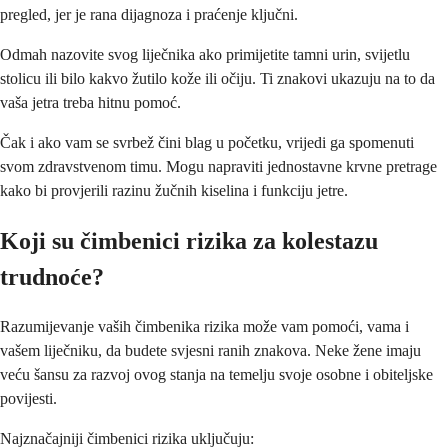
pregled, jer je rana dijagnoza i praćenje ključni.
Odmah nazovite svog liječnika ako primijetite tamni urin, svijetlu
stolicu ili bilo kakvo žutilo kože ili očiju. Ti znakovi ukazuju na to da
vaša jetra treba hitnu pomoć.
Čak i ako vam se svrbež čini blag u početku, vrijedi ga spomenuti
svom zdravstvenom timu. Mogu napraviti jednostavne krvne pretrage
kako bi provjerili razinu žučnih kiselina i funkciju jetre.
Koji su čimbenici rizika za kolestazu
trudnoće?
Razumijevanje vaših čimbenika rizika može vam pomoći, vama i
vašem liječniku, da budete svjesni ranih znakova. Neke žene imaju
veću šansu za razvoj ovog stanja na temelju svoje osobne i obiteljske
povijesti.
Najznačajniji čimbenici rizika uključuju: