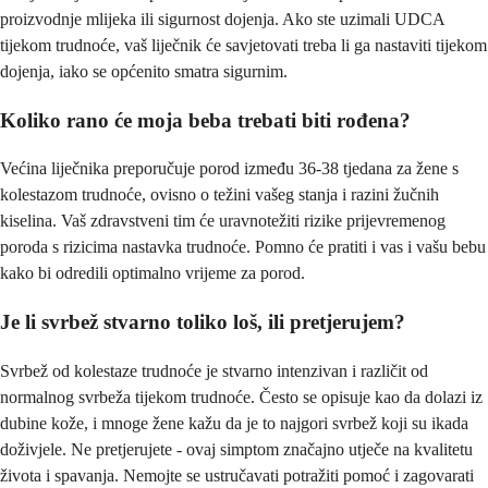
proizvodnje mlijeka ili sigurnost dojenja. Ako ste uzimali UDCA
tijekom trudnoće, vaš liječnik će savjetovati treba li ga nastaviti tijekom
dojenja, iako se općenito smatra sigurnim.
Koliko rano će moja beba trebati biti rođena?
Većina liječnika preporučuje porod između 36-38 tjedana za žene s
kolestazom trudnoće, ovisno o težini vašeg stanja i razini žučnih
kiselina. Vaš zdravstveni tim će uravnotežiti rizike prijevremenog
poroda s rizicima nastavka trudnoće. Pomno će pratiti i vas i vašu bebu
kako bi odredili optimalno vrijeme za porod.
Je li svrbež stvarno toliko loš, ili pretjerujem?
Svrbež od kolestaze trudnoće je stvarno intenzivan i različit od
normalnog svrbeža tijekom trudnoće. Često se opisuje kao da dolazi iz
dubine kože, i mnoge žene kažu da je to najgori svrbež koji su ikada
doživjele. Ne pretjerujete - ovaj simptom značajno utječe na kvalitetu
života i spavanja. Nemojte se ustručavati potražiti pomoć i zagovarati