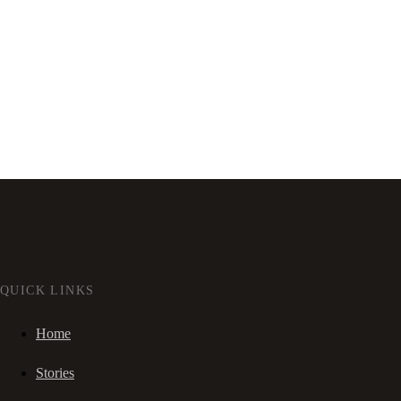
QUICK LINKS
Home
Stories