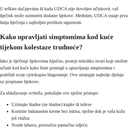
U teškim slučajevima ili kada UDCA nije dovoljno učinkovit, vaš
liječnik može razmotriti dodatne lijekove. Međutim, UDCA ostaje prva
linija liječenja s najboljim profilom sigurnosti.
Kako upravljati simptomima kod kuće
tijekom kolestaze trudnoće?
Iako je liječenje lijekovima ključno, postoji nekoliko stvari koje možete
učiniti kod kuće kako biste pomogli u upravljanju simptomima i
podržali svoje cjelokupno blagostanje. Ove strategije najbolje djeluju
uz propisane lijekove.
Za ublažavanje svrbeža, pokušajte ove nježne pristupe:
Uzimajte hladne (ne hladne) kupke ili tuševe
Koristite hidratantne kreme bez mirisa, nježne dok je vaša koža
još vlažna
Nosite labavu, prozračnu pamučnu odjeću