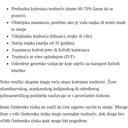
Prethodna kolestaza trudnoće (imate 60-70% šanse da se
ponovi)
Obiteljska anamneza, posebno ako je vaša majka ili sestre imale
to stanje
Višeplodna trudnoća (blizanci, trojke ili više)
Starija majka (starija od 35 godina)
Anamneza bolesti jetre ili žučnih kamenaca
Trudnoća in vitro oplodnjom (IVF)
Određene genetske varijacije koje utječu na transport žučnih
kiselina
Neke etničke skupine imaju veću stopu kolestaze trudnoće. Žene
skandinavskog, araukanskog indijanskog ili određenog
južnoameričkog podrijetla suočavaju se s povećanim rizikom.
Imati čimbenike rizika ne znači da ćete sigurno razviti to stanje. Mnoge
žene s više čimbenika rizika imaju normalne trudnoće, dok druge bez
očitih čimbenika rizika ipak mogu biti pogođene.