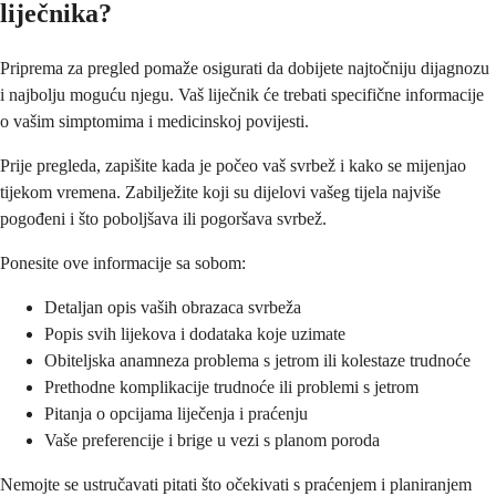
liječnika?
Priprema za pregled pomaže osigurati da dobijete najtočniju dijagnozu
i najbolju moguću njegu. Vaš liječnik će trebati specifične informacije
o vašim simptomima i medicinskoj povijesti.
Prije pregleda, zapišite kada je počeo vaš svrbež i kako se mijenjao
tijekom vremena. Zabilježite koji su dijelovi vašeg tijela najviše
pogođeni i što poboljšava ili pogoršava svrbež.
Ponesite ove informacije sa sobom:
Detaljan opis vaših obrazaca svrbeža
Popis svih lijekova i dodataka koje uzimate
Obiteljska anamneza problema s jetrom ili kolestaze trudnoće
Prethodne komplikacije trudnoće ili problemi s jetrom
Pitanja o opcijama liječenja i praćenju
Vaše preferencije i brige u vezi s planom poroda
Nemojte se ustručavati pitati što očekivati s praćenjem i planiranjem