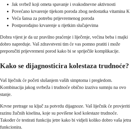
Jak svrbež koji ometa spavanje i svakodnevne aktivnosti
Povećano krvarenje tijekom poroda zbog nedostatka vitamina K
Veća šansa za potrebu prijevremenog poroda
Postporođajno krvarenje u rijetkim slučajevima
Dobra vijest je da uz pravilno praćenje i liječenje, većina beba i majki
dobro napreduje. Vaš zdravstveni tim će vas pomno pratiti i može
preporučiti prijevremeni porod kako bi se spriječile komplikacije.
Kako se dijagnosticira kolestaza trudnoće?
Vaš liječnik će početi slušanjem vaših simptoma i pregledom.
Kombinacija jakog svrbeža i trudnoće obično izaziva sumnju na ovo
stanje.
Krvne pretrage su ključ za potvrdu dijagnoze. Vaš liječnik će provjeriti
razinu žučnih kiselina, koje su povišene kod kolestaze trudnoće.
Također će testirati funkciju jetre kako bi vidjeli koliko dobro vaša jetra
funkcionira.