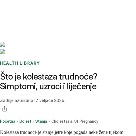
Benchmarks
Stories
FAQ
Sign up / Log in
HEALTH LIBRARY
Što je kolestaza trudnoće?
Simptomi, uzroci i liječenje
Zadnje ažurirano
17. veljače 2025.
Početna
Bolesti i Stanja
Cholestasis Of Pregnancy
Kolestaza trudnoće je stanje jetre koje pogađa neke žene tijekom