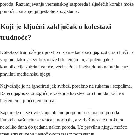
poroda. Razumijevanje vremenskog rasporeda i sljedećih koraka može
pomoći u smanjenju tjeskobe zbog stanja.
Koji je ključni zaključak o kolestazi
trudnoće?
Kolestaza trudnoće je upravljivo stanje kada se dijagnosticira i liječi na
vrijeme. Iako jak svrbež može biti neugodan, a potencijalne
komplikacije zabrinjavajuće, većina žena i beba dobro napreduje uz
pravilnu medicinsku njegu.
Najvažnije je ne ignorirati jak svrbež, posebno na rukama i stopalima.
Rana dijagnoza omogućuje vašem zdravstvenom timu da počne s
liječenjem i praćenjem odmah.
Zapamtite da se ovo stanje obično potpuno riješi nakon poroda.
Funkcija vaše jetre se vraća u normalu, a svrbež nestaje u roku od
nekoliko dana do tjedana nakon poroda. Uz pravilnu njegu, možete
imati zdravu bebu unatoč ovom izazovnom stanju.