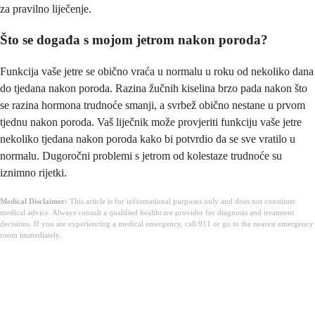
za pravilno liječenje.
Što se događa s mojom jetrom nakon poroda?
Funkcija vaše jetre se obično vraća u normalu u roku od nekoliko dana
do tjedana nakon poroda. Razina žučnih kiselina brzo pada nakon što
se razina hormona trudnoće smanji, a svrbež obično nestane u prvom
tjednu nakon poroda. Vaš liječnik može provjeriti funkciju vaše jetre
nekoliko tjedana nakon poroda kako bi potvrdio da se sve vratilo u
normalu. Dugoročni problemi s jetrom od kolestaze trudnoće su
iznimno rijetki.
Medical Disclaimer:
This article is for informational purposes only and does not constitute
medical advice. Always consult a qualified healthcare provider for diagnosis and treatment
decisions. If you are experiencing a medical emergency, call 911 or go to the nearest emergency
room immediately.