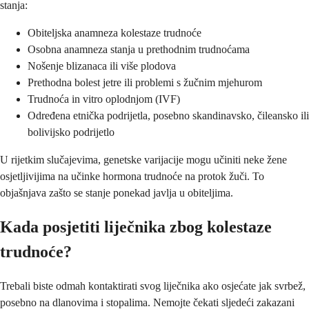
stanja:
Obiteljska anamneza kolestaze trudnoće
Osobna anamneza stanja u prethodnim trudnoćama
Nošenje blizanaca ili više plodova
Prethodna bolest jetre ili problemi s žučnim mjehurom
Trudnoća in vitro oplodnjom (IVF)
Određena etnička podrijetla, posebno skandinavsko, čileansko ili
bolivijsko podrijetlo
U rijetkim slučajevima, genetske varijacije mogu učiniti neke žene
osjetljivijima na učinke hormona trudnoće na protok žuči. To
objašnjava zašto se stanje ponekad javlja u obiteljima.
Kada posjetiti liječnika zbog kolestaze
trudnoće?
Trebali biste odmah kontaktirati svog liječnika ako osjećate jak svrbež,
posebno na dlanovima i stopalima. Nemojte čekati sljedeći zakazani