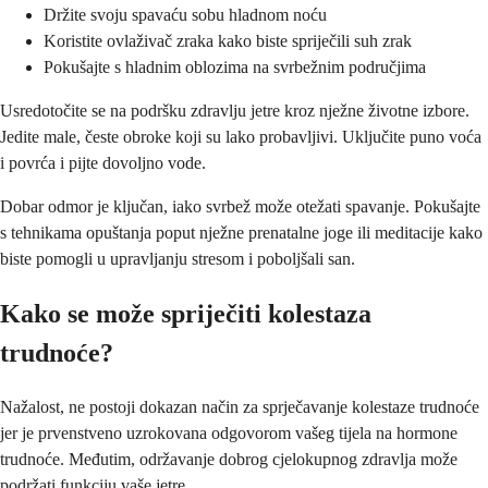
Držite svoju spavaću sobu hladnom noću
Koristite ovlaživač zraka kako biste spriječili suh zrak
Pokušajte s hladnim oblozima na svrbežnim područjima
Usredotočite se na podršku zdravlju jetre kroz nježne životne izbore.
Jedite male, česte obroke koji su lako probavljivi. Uključite puno voća
i povrća i pijte dovoljno vode.
Dobar odmor je ključan, iako svrbež može otežati spavanje. Pokušajte
s tehnikama opuštanja poput nježne prenatalne joge ili meditacije kako
biste pomogli u upravljanju stresom i poboljšali san.
Kako se može spriječiti kolestaza
trudnoće?
Nažalost, ne postoji dokazan način za sprječavanje kolestaze trudnoće
jer je prvenstveno uzrokovana odgovorom vašeg tijela na hormone
trudnoće. Međutim, održavanje dobrog cjelokupnog zdravlja može
podržati funkciju vaše jetre.