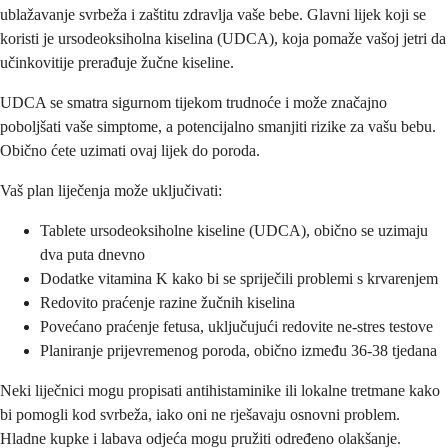
ublažavanje svrbeža i zaštitu zdravlja vaše bebe. Glavni lijek koji se
koristi je ursodeoksiholna kiselina (UDCA), koja pomaže vašoj jetri da
učinkovitije prerađuje žučne kiseline.
UDCA se smatra sigurnom tijekom trudnoće i može značajno
poboljšati vaše simptome, a potencijalno smanjiti rizike za vašu bebu.
Obično ćete uzimati ovaj lijek do poroda.
Vaš plan liječenja može uključivati:
Tablete ursodeoksiholne kiseline (UDCA), obično se uzimaju
dva puta dnevno
Dodatke vitamina K kako bi se spriječili problemi s krvarenjem
Redovito praćenje razine žučnih kiselina
Povećano praćenje fetusa, uključujući redovite ne-stres testove
Planiranje prijevremenog poroda, obično između 36-38 tjedana
Neki liječnici mogu propisati antihistaminike ili lokalne tretmane kako
bi pomogli kod svrbeža, iako oni ne rješavaju osnovni problem.
Hladne kupke i labava odjeća mogu pružiti određeno olakšanje.