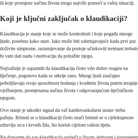
ili koje promjene načina života mogu najviše pomoći u vašoj situaciji.
Koji je ključni zaključak o klaudikaciji?
Klaudikacija je stanje koje se može kontrolirati i koje pogađa mnoge
ljude, posebno kako stare. Iako može biti zabrinjavajuće kada prvi put
doživite simptome, razumijevanje da postoje učinkoviti tretmani trebalo
bi vam dati nadu i motivaciju da potražite njegu.
Najvažnije je zapamtiti da klaudikacija često vrlo dobro reagira na
liječenje, pogotovo kada se otkrije rano. Mnogi ljudi značajno
poboljšavaju svoju sposobnost hodanja i kvalitetu života putem terapije
vježbanjem, promjenama načina života i odgovarajućom liječničkom
njegom.
Ovo stanje je također signal da vaš kardiovaskularni sustav treba
pažnju. Brinuti se o klaudikaciji često znači brinuti se o cjelokupnom
zdravlju srca i krvnih žila, što koristi cijelom vašem tijelu.
Ne dopustite da vas klaudikacija spriječi u životu aktivnim i ispunjenim