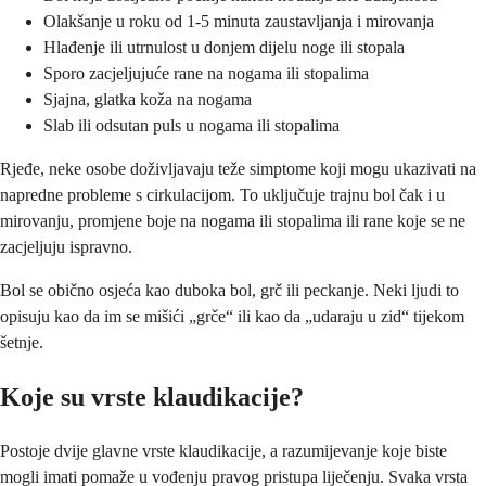
Olakšanje u roku od 1-5 minuta zaustavljanja i mirovanja
Hlađenje ili utrnulost u donjem dijelu noge ili stopala
Sporo zacjeljujuće rane na nogama ili stopalima
Sjajna, glatka koža na nogama
Slab ili odsutan puls u nogama ili stopalima
Rjeđe, neke osobe doživljavaju teže simptome koji mogu ukazivati na
napredne probleme s cirkulacijom. To uključuje trajnu bol čak i u
mirovanju, promjene boje na nogama ili stopalima ili rane koje se ne
zacjeljuju ispravno.
Bol se obično osjeća kao duboka bol, grč ili peckanje. Neki ljudi to
opisuju kao da im se mišići „grče“ ili kao da „udaraju u zid“ tijekom
šetnje.
Koje su vrste klaudikacije?
Postoje dvije glavne vrste klaudikacije, a razumijevanje koje biste
mogli imati pomaže u vođenju pravog pristupa liječenju. Svaka vrsta