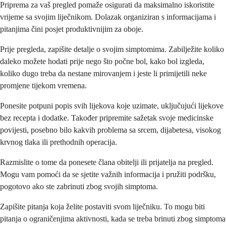
Priprema za vaš pregled pomaže osigurati da maksimalno iskoristite
vrijeme sa svojim liječnikom. Dolazak organiziran s informacijama i
pitanjima čini posjet produktivnijim za oboje.
Prije pregleda, zapišite detalje o svojim simptomima. Zabilježite koliko
daleko možete hodati prije nego što počne bol, kako bol izgleda,
koliko dugo treba da nestane mirovanjem i jeste li primijetili neke
promjene tijekom vremena.
Ponesite potpuni popis svih lijekova koje uzimate, uključujući lijekove
bez recepta i dodatke. Također pripremite sažetak svoje medicinske
povijesti, posebno bilo kakvih problema sa srcem, dijabetesa, visokog
krvnog tlaka ili prethodnih operacija.
Razmislite o tome da ponesete člana obitelji ili prijatelja na pregled.
Mogu vam pomoći da se sjetite važnih informacija i pružiti podršku,
pogotovo ako ste zabrinuti zbog svojih simptoma.
Zapišite pitanja koja želite postaviti svom liječniku. To mogu biti
pitanja o ograničenjima aktivnosti, kada se treba brinuti zbog simptoma