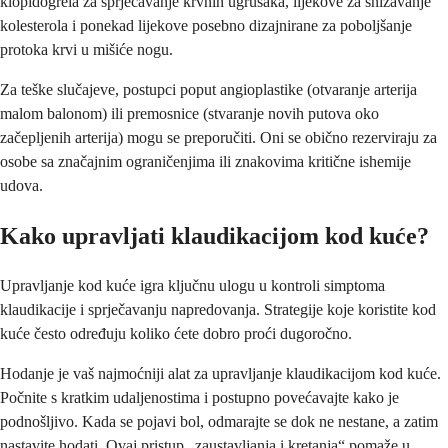
klopidogrela za sprječavanje krvnih ugrušaka, lijekove za snižavanje
kolesterola i ponekad lijekove posebno dizajnirane za poboljšanje
protoka krvi u mišiće nogu.
Za teške slučajeve, postupci poput angioplastike (otvaranje arterija
malom balonom) ili premosnice (stvaranje novih putova oko
začepljenih arterija) mogu se preporučiti. Oni se obično rezerviraju za
osobe sa značajnim ograničenjima ili znakovima kritične ishemije
udova.
Kako upravljati klaudikacijom kod kuće?
Upravljanje kod kuće igra ključnu ulogu u kontroli simptoma
klaudikacije i sprječavanju napredovanja. Strategije koje koristite kod
kuće često određuju koliko ćete dobro proći dugoročno.
Hodanje je vaš najmoćniji alat za upravljanje klaudikacijom kod kuće.
Počnite s kratkim udaljenostima i postupno povećavajte kako je
podnošljivo. Kada se pojavi bol, odmarajte se dok ne nestane, a zatim
nastavite hodati. Ovaj pristup „zaustavljanja i kretanja“ pomaže u