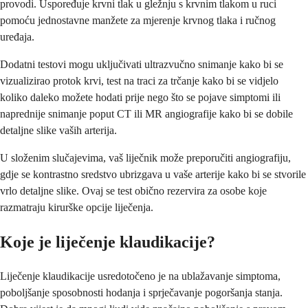
provodi. Uspoređuje krvni tlak u gležnju s krvnim tlakom u ruci
pomoću jednostavne manžete za mjerenje krvnog tlaka i ručnog
uređaja.
Dodatni testovi mogu uključivati ultrazvučno snimanje kako bi se
vizualizirao protok krvi, test na traci za trčanje kako bi se vidjelo
koliko daleko možete hodati prije nego što se pojave simptomi ili
naprednije snimanje poput CT ili MR angiografije kako bi se dobile
detaljne slike vaših arterija.
U složenim slučajevima, vaš liječnik može preporučiti angiografiju,
gdje se kontrastno sredstvo ubrizgava u vaše arterije kako bi se stvorile
vrlo detaljne slike. Ovaj se test obično rezervira za osobe koje
razmatraju kirurške opcije liječenja.
Koje je liječenje klaudikacije?
Liječenje klaudikacije usredotočeno je na ublažavanje simptoma,
poboljšanje sposobnosti hodanja i sprječavanje pogoršanja stanja.