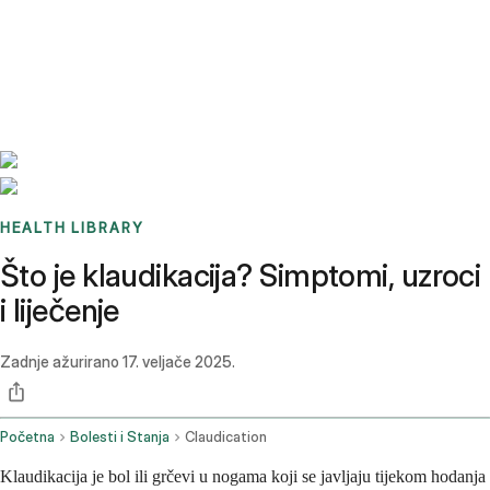
Benchmarks
Stories
FAQ
Sign up / Log in
HEALTH LIBRARY
Što je klaudikacija? Simptomi, uzroci
i liječenje
Zadnje ažurirano
17. veljače 2025.
Početna
Bolesti i Stanja
Claudication
Klaudikacija je bol ili grčevi u nogama koji se javljaju tijekom hodanja