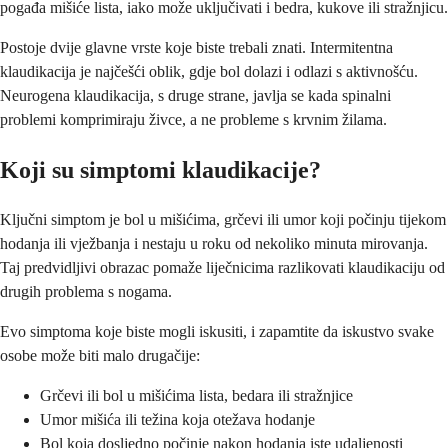
pogađa mišiće lista, iako može uključivati i bedra, kukove ili stražnjicu.
Postoje dvije glavne vrste koje biste trebali znati. Intermitentna
klaudikacija je najčešći oblik, gdje bol dolazi i odlazi s aktivnošću.
Neurogena klaudikacija, s druge strane, javlja se kada spinalni
problemi komprimiraju živce, a ne probleme s krvnim žilama.
Koji su simptomi klaudikacije?
Ključni simptom je bol u mišićima, grčevi ili umor koji počinju tijekom
hodanja ili vježbanja i nestaju u roku od nekoliko minuta mirovanja.
Taj predvidljivi obrazac pomaže liječnicima razlikovati klaudikaciju od
drugih problema s nogama.
Evo simptoma koje biste mogli iskusiti, i zapamtite da iskustvo svake
osobe može biti malo drugačije:
Grčevi ili bol u mišićima lista, bedara ili stražnjice
Umor mišića ili težina koja otežava hodanje
Bol koja dosljedno počinje nakon hodanja iste udaljenosti