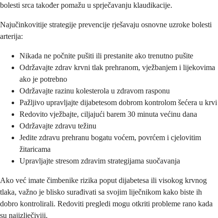
bolesti srca također pomažu u sprječavanju klaudikacije.
Najučinkovitije strategije prevencije rješavaju osnovne uzroke bolesti
arterija:
Nikada ne počnite pušiti ili prestanite ako trenutno pušite
Održavajte zdrav krvni tlak prehranom, vježbanjem i lijekovima
ako je potrebno
Održavajte razinu kolesterola u zdravom rasponu
Pažljivo upravljajte dijabetesom dobrom kontrolom šećera u krvi
Redovito vježbajte, ciljajući barem 30 minuta većinu dana
Održavajte zdravu težinu
Jedite zdravu prehranu bogatu voćem, povrćem i cjelovitim
žitaricama
Upravljajte stresom zdravim strategijama suočavanja
Ako već imate čimbenike rizika poput dijabetesa ili visokog krvnog
tlaka, važno je blisko surađivati sa svojim liječnikom kako biste ih
dobro kontrolirali. Redoviti pregledi mogu otkriti probleme rano kada
su najizlječiviji.