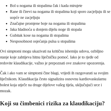
Bol u nogama ili stopalima čak i kada mirujete
Rane ili čirevi na nogama ili stopalima koji sporo zacjeljuju ili se
uopće ne zacjeljuju
Značajne promjene boje na nogama ili stopalima
Jaka hladnoća u donjem dijelu noge ili stopala
Gubitak kose na nogama ili stopalima
Nesposobnost osjećanja pulsa u stopalima
Ovi simptomi mogu ukazivati na kritičnu ishemiju udova, ozbiljno
stanje koje zahtijeva hitnu liječničku pomoć. Iako je to rjeđe od
redovite klaudikacije, važno je prepoznati ove znakove upozorenja.
Čak i ako vam se simptomi čine blagi, vrijedi ih razgovarati sa svojim
liječnikom. Klaudikacija često signalizira osnovnu kardiovaskularnu
bolest koja utječe na druge dijelove vašeg tijela, uključujući srce i
mozak.
Koji su čimbenici rizika za klaudikaciju?