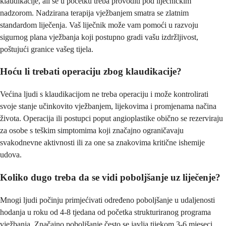
klaudikacije, ali se u početku treba provoditi pod liječničkim
nadzorom. Nadzirana terapija vježbanjem smatra se zlatnim
standardom liječenja. Vaš liječnik može vam pomoći u razvoju
sigurnog plana vježbanja koji postupno gradi vašu izdržljivost,
poštujući granice vašeg tijela.
Hoću li trebati operaciju zbog klaudikacije?
Većina ljudi s klaudikacijom ne treba operaciju i može kontrolirati
svoje stanje učinkovito vježbanjem, lijekovima i promjenama načina
života. Operacija ili postupci poput angioplastike obično se rezerviraju
za osobe s teškim simptomima koji značajno ograničavaju
svakodnevne aktivnosti ili za one sa znakovima kritične ishemije
udova.
Koliko dugo treba da se vidi poboljšanje uz liječenje?
Mnogi ljudi počinju primjećivati određeno poboljšanje u udaljenosti
hodanja u roku od 4-8 tjedana od početka strukturiranog programa
vježbanja. Značajno poboljšanje često se javlja tijekom 3-6 mjeseci