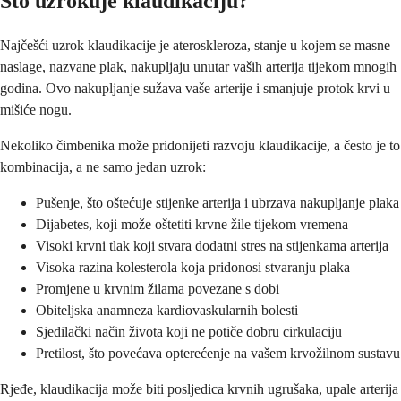
Što uzrokuje klaudikaciju?
Najčešći uzrok klaudikacije je ateroskleroza, stanje u kojem se masne
naslage, nazvane plak, nakupljaju unutar vaših arterija tijekom mnogih
godina. Ovo nakupljanje sužava vaše arterije i smanjuje protok krvi u
mišiće nogu.
Nekoliko čimbenika može pridonijeti razvoju klaudikacije, a često je to
kombinacija, a ne samo jedan uzrok:
Pušenje, što oštećuje stijenke arterija i ubrzava nakupljanje plaka
Dijabetes, koji može oštetiti krvne žile tijekom vremena
Visoki krvni tlak koji stvara dodatni stres na stijenkama arterija
Visoka razina kolesterola koja pridonosi stvaranju plaka
Promjene u krvnim žilama povezane s dobi
Obiteljska anamneza kardiovaskularnih bolesti
Sjedilački način života koji ne potiče dobru cirkulaciju
Pretilost, što povećava opterećenje na vašem krvožilnom sustavu
Rjeđe, klaudikacija može biti posljedica krvnih ugrušaka, upale arterija