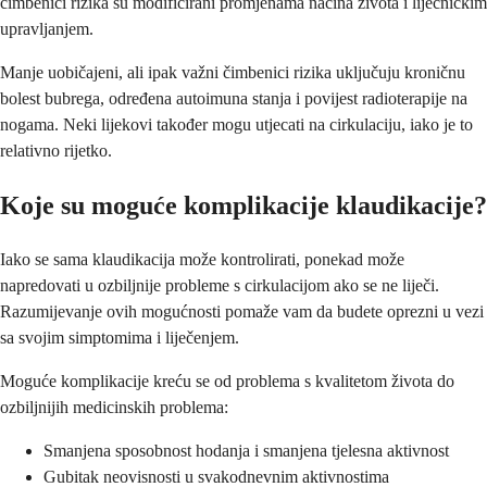
čimbenici rizika su modificirani promjenama načina života i liječničkim
upravljanjem.
Manje uobičajeni, ali ipak važni čimbenici rizika uključuju kroničnu
bolest bubrega, određena autoimuna stanja i povijest radioterapije na
nogama. Neki lijekovi također mogu utjecati na cirkulaciju, iako je to
relativno rijetko.
Koje su moguće komplikacije klaudikacije?
Iako se sama klaudikacija može kontrolirati, ponekad može
napredovati u ozbiljnije probleme s cirkulacijom ako se ne liječi.
Razumijevanje ovih mogućnosti pomaže vam da budete oprezni u vezi
sa svojim simptomima i liječenjem.
Moguće komplikacije kreću se od problema s kvalitetom života do
ozbiljnijih medicinskih problema:
Smanjena sposobnost hodanja i smanjena tjelesna aktivnost
Gubitak neovisnosti u svakodnevnim aktivnostima