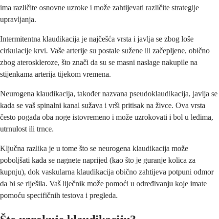
ima različite osnovne uzroke i može zahtijevati različite strategije
upravljanja.
Intermitentna klaudikacija je najčešća vrsta i javlja se zbog loše
cirkulacije krvi. Vaše arterije su postale sužene ili začepljene, obično
zbog ateroskleroze, što znači da su se masni naslage nakupile na
stijenkama arterija tijekom vremena.
Neurogena klaudikacija, također nazvana pseudoklaudikacija, javlja se
kada se vaš spinalni kanal sužava i vrši pritisak na živce. Ova vrsta
često pogađa oba noge istovremeno i može uzrokovati i bol u leđima,
utrnulost ili trnce.
Ključna razlika je u tome što se neurogena klaudikacija može
poboljšati kada se nagnete naprijed (kao što je guranje kolica za
kupnju), dok vaskularna klaudikacija obično zahtijeva potpuni odmor
da bi se riješila. Vaš liječnik može pomoći u određivanju koje imate
pomoću specifičnih testova i pregleda.