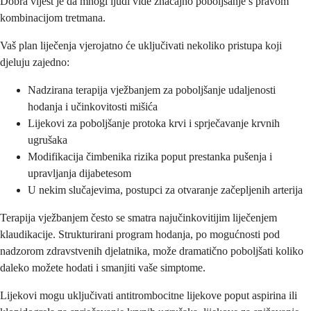
Dobra vijest je da mnogi ljudi vide značajno poboljšanje s pravom
kombinacijom tretmana.
Vaš plan liječenja vjerojatno će uključivati nekoliko pristupa koji
djeluju zajedno:
Nadzirana terapija vježbanjem za poboljšanje udaljenosti
hodanja i učinkovitosti mišića
Lijekovi za poboljšanje protoka krvi i sprječavanje krvnih
ugrušaka
Modifikacija čimbenika rizika poput prestanka pušenja i
upravljanja dijabetesom
U nekim slučajevima, postupci za otvaranje začepljenih arterija
Terapija vježbanjem često se smatra najučinkovitijim liječenjem
klaudikacije. Strukturirani program hodanja, po mogućnosti pod
nadzorom zdravstvenih djelatnika, može dramatično poboljšati koliko
daleko možete hodati i smanjiti vaše simptome.
Lijekovi mogu uključivati antitrombocitne lijekove poput aspirina ili