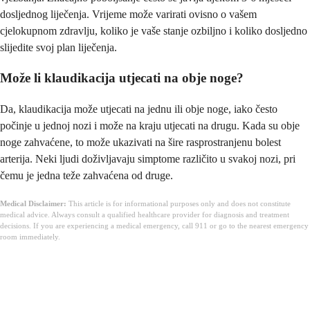
dosljednog liječenja. Vrijeme može varirati ovisno o vašem
cjelokupnom zdravlju, koliko je vaše stanje ozbiljno i koliko dosljedno
slijedite svoj plan liječenja.
Može li klaudikacija utjecati na obje noge?
Da, klaudikacija može utjecati na jednu ili obje noge, iako često
počinje u jednoj nozi i može na kraju utjecati na drugu. Kada su obje
noge zahvaćene, to može ukazivati na šire rasprostranjenu bolest
arterija. Neki ljudi doživljavaju simptome različito u svakoj nozi, pri
čemu je jedna teže zahvaćena od druge.
Medical Disclaimer:
This article is for informational purposes only and does not constitute
medical advice. Always consult a qualified healthcare provider for diagnosis and treatment
decisions. If you are experiencing a medical emergency, call 911 or go to the nearest emergency
room immediately.