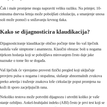
Čak i male promjene mogu napraviti veliku razliku. Na primjer, 10-
minutna dnevna šetnja može poboljšati cirkulaciju, a smanjenje unosa
soli može pomoći u snižavanju krvnog tlaka.
Kako se dijagnosticira klaudikacija?
Dijagnosticiranje klaudikacije obično počinje time što vaš liječnik
sasluša vaše simptome i anamnezu. Klasični obrazac boli u nogama
tijekom hodanja koji se poboljšava mirovanjem često daje jake
naznake o tome što se događa.
Vaš liječnik će vjerojatno provesti fizički pregled koji uključuje
provjeru pulsa u nogama i stopalima, slušanje abnormalnih zvukova
preko arterija i traženje znakova loše cirkulacije poput promjena na
koži ili sporo zacjeljujućih rana.
Nekoliko testova može potvrditi dijagnozu i utvrditi koliko je vaše
stanje ozbiljno. Ankel-brahijalni indeks (ABI) često je prvi test koji se