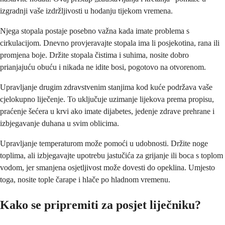
izgradnji vaše izdržljivosti u hodanju tijekom vremena.
Njega stopala postaje posebno važna kada imate problema s
cirkulacijom. Dnevno provjeravajte stopala ima li posjekotina, rana ili
promjena boje. Držite stopala čistima i suhima, nosite dobro
prianjajuću obuću i nikada ne idite bosi, pogotovo na otvorenom.
Upravljanje drugim zdravstvenim stanjima kod kuće podržava vaše
cjelokupno liječenje. To uključuje uzimanje lijekova prema propisu,
praćenje šećera u krvi ako imate dijabetes, jedenje zdrave prehrane i
izbjegavanje duhana u svim oblicima.
Upravljanje temperaturom može pomoći u udobnosti. Držite noge
toplima, ali izbjegavajte upotrebu jastučića za grijanje ili boca s toplom
vodom, jer smanjena osjetljivost može dovesti do opeklina. Umjesto
toga, nosite tople čarape i hlače po hladnom vremenu.
Kako se pripremiti za posjet liječniku?