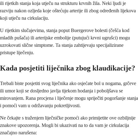
ili rijetkih stanja koja utječu na strukturu krvnih žila. Neki ljudi je
razviju nakon ozljeda koje oštećuju arterije ili zbog određenih lijekova
koji utječu na cirkulaciju.
U rijetkim slučajevima, stanja poput Buergerove bolesti (češća kod
mladih pušača) ili arterijske embolije (putujući krvni ugrušci) mogu
uzrokovati slične simptome. Ta stanja zahtijevaju specijalizirane
pristupe liječenju.
Kada posjetiti liječnika zbog klaudikacije?
Trebali biste posjetiti svog liječnika ako osjećate bol u nogama, grčeve
ili umor koji se dosljedno javlja tijekom hodanja i poboljšava se
mirovanjem. Rana procjena i liječenje mogu spriječiti pogoršanje stanja
i pomoći vam u održavanju pokretljivosti.
Ne čekajte s traženjem liječničke pomoći ako primijetite ove ozbiljnije
znakove upozorenja. Mogli bi ukazivati na to da vam je cirkulacija
značajno narušena: