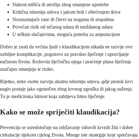
Slabost mišića ili atrofija zbog smanjene upotrebe
Kritična ishemija udova s jakom boli i oštećenjem tkiva
Nezarastajuće rane ili čirevi na nogama ili stopalima
Povećan rizik od srčanog udara ili moždanog udara
U teškim slučajevima, moguća potreba za amputacijom
Dobro je znati da većina ljudi s klaudikacijom nikada ne razvije ove
ozbiljne komplikacije, pogotovo uz pravilno liječenje i upravljanje
načinom života. Redovita liječnička njega i praćenje plana liječenja
značajno smanjuju te rizike.
Rijetko, neke osobe razviju akutnu ishemiju udova, gdje protok krvi
naglo postaje jako ograničen zbog krvnog ugruška ili jakog suženja.
To je medicinska hitnost koja zahtijeva hitno liječenje.
Kako se može spriječiti klaudikacija?
Prevencija se usredotočuje na održavanje zdravih krvnih žila i dobre
cirkulacije tijekom cijelog života. Mnoge iste strategije koje sprečavaju