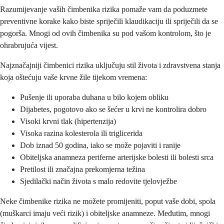
Razumijevanje vaših čimbenika rizika pomaže vam da poduzmete
preventivne korake kako biste spriječili klaudikaciju ili spriječili da se
pogorša. Mnogi od ovih čimbenika su pod vašom kontrolom, što je
ohrabrujuća vijest.
Najznačajniji čimbenici rizika uključuju stil života i zdravstvena stanja
koja oštećuju vaše krvne žile tijekom vremena:
Pušenje ili uporaba duhana u bilo kojem obliku
Dijabetes, pogotovo ako se šećer u krvi ne kontrolira dobro
Visoki krvni tlak (hipertenzija)
Visoka razina kolesterola ili triglicerida
Dob iznad 50 godina, iako se može pojaviti i ranije
Obiteljska anamneza periferne arterijske bolesti ili bolesti srca
Pretilost ili značajna prekomjerna težina
Sjedilački način života s malo redovite tjelovježbe
Neke čimbenike rizika ne možete promijeniti, poput vaše dobi, spola
(muškarci imaju veći rizik) i obiteljske anamneze. Međutim, mnogi