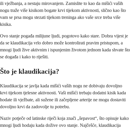
ili vježbanja, a nestaju mirovanjem. Zamislite to kao da mišići vaših
nogu traže više kisikom bogate krvi tijekom aktivnosti, slično kao što
vam se prsa mogu stezati tijekom treninga ako vaše srce treba više
kisika.
Ovo stanje pogađa milijune ljudi, pogotovo kako stare. Dobra vijest je
da se klaudikacija vrlo dobro može kontrolirati pravim pristupom, a
mnogi ljudi žive aktivnim i ispunjenim životom jednom kada shvate što
se događa i kako to riješiti.
Što je klaudikacija?
Klaudikacija se javlja kada mišići vaših nogu ne dobivaju dovoljno
krvi tijekom tjelesne aktivnosti. Vaši mišići trebaju dodatni kisik kada
hodate ili vježbate, ali sužene ili začepljene arterije ne mogu dostaviti
dovoljno krvi da zadovolje tu potrebu.
Naziv potječe od latinske riječi koja znači „šepavost“, što opisuje kako
mnogi ljudi hodaju kada dožive ovo stanje. Najčešće, klaudikacija