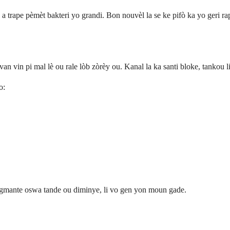
sa a trape pèmèt bakteri yo grandi. Bon nouvèl la se ke pifò ka yo geri 
an vin pi mal lè ou rale lòb zòrèy ou. Kanal la ka santi bloke, tankou l
o:
 ogmante oswa tande ou diminye, li vo gen yon moun gade.