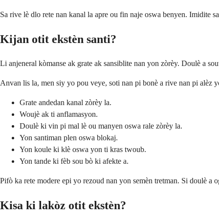
Sa rive lè dlo rete nan kanal la apre ou fin naje oswa benyen. Imidite 
Kijan otit ekstèn santi?
Li anjeneral kòmanse ak grate ak sansiblite nan yon zòrèy. Doulè a souv
Anvan lis la, men siy yo pou veye, soti nan pi bonè a rive nan pi alèz y
Grate andedan kanal zòrèy la.
Woujè ak ti anflamasyon.
Doulè ki vin pi mal lè ou manyen oswa rale zòrèy la.
Yon santiman plen oswa blokaj.
Yon koule ki klè oswa yon ti kras twoub.
Yon tande ki fèb sou bò ki afekte a.
Pifò ka rete modere epi yo rezoud nan yon semèn tretman. Si doulè a
Kisa ki lakòz otit ekstèn?