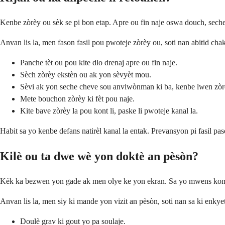
Kenbe zòrèy ou sèk se pi bon etap. Apre ou fin naje oswa douch, sec
Anvan lis la, men fason fasil pou pwoteje zòrèy ou, soti nan abitid cha
Panche tèt ou pou kite dlo drenaj apre ou fin naje.
Sèch zòrèy ekstèn ou ak yon sèvyèt mou.
Sèvi ak yon seche cheve sou anviwònman ki ba, kenbe lwen zòrè
Mete bouchon zòrèy ki fèt pou naje.
Kite bave zòrèy la pou kont li, paske li pwoteje kanal la.
Habit sa yo kenbe defans natirèl kanal la entak. Prevansyon pi fasil pas
Kilè ou ta dwe wè yon doktè an pèsòn?
Kèk ka bezwen yon gade ak men olye ke yon ekran. Sa yo mwens kome
Anvan lis la, men siy ki mande yon vizit an pèsòn, soti nan sa ki enkyeta
Doulè grav ki gout yo pa soulaje.