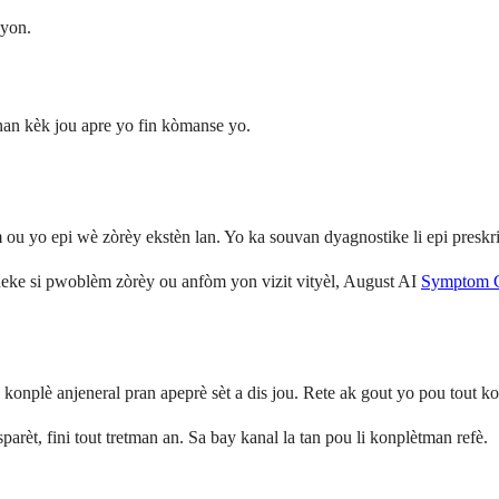
syon.
nan kèk jou apre yo fin kòmanse yo.
 ou yo epi wè zòrèy ekstèn lan. Yo ka souvan dyagnostike li epi preskr
cheke si pwoblèm zòrèy ou anfòm yon vizit vityèl, August AI
Symptom 
konplè anjeneral pran apeprè sèt a dis jou. Rete ak gout yo pou tout k
rèt, fini tout tretman an. Sa bay kanal la tan pou li konplètman refè.