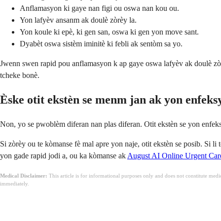
Anflamasyon ki gaye nan figi ou oswa nan kou ou.
Yon lafyèv ansanm ak doulè zòrèy la.
Yon koule ki epè, ki gen san, oswa ki gen yon move sant.
Dyabèt oswa sistèm iminitè ki febli ak sentòm sa yo.
Jwenn swen rapid pou anflamasyon k ap gaye oswa lafyèv ak doulè zòrèy
tcheke bonè.
Èske otit ekstèn se menm jan ak yon enfeks
Non, yo se pwoblèm diferan nan plas diferan. Otit ekstèn se yon enfeksy
Si zòrèy ou te kòmanse fè mal apre yon naje, otit ekstèn se posib. Si 
yon gade rapid jodi a, ou ka kòmanse ak
August AI Online Urgent Car
Medical Disclaimer:
This article is for informational purposes only and does not constitute med
immediately.