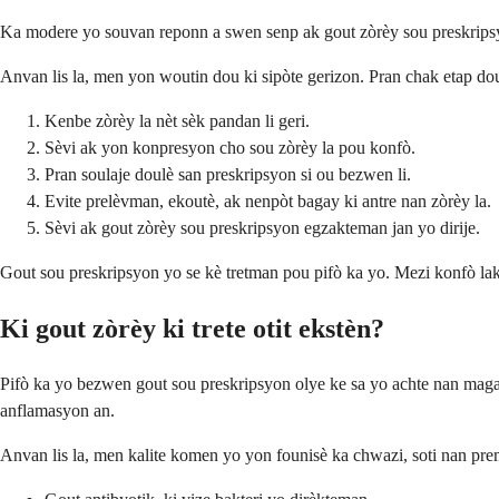
Ka modere yo souvan reponn a swen senp ak gout zòrèy sou preskripsy
Anvan lis la, men yon woutin dou ki sipòte gerizon. Pran chak etap do
Kenbe zòrèy la nèt sèk pandan li geri.
Sèvi ak yon konpresyon cho sou zòrèy la pou konfò.
Pran soulaje doulè san preskripsyon si ou bezwen li.
Evite prelèvman, ekoutè, ak nenpòt bagay ki antre nan zòrèy la.
Sèvi ak gout zòrèy sou preskripsyon egzakteman jan yo dirije.
Gout sou preskripsyon yo se kè tretman pou pifò ka yo. Mezi konfò lak
Ki gout zòrèy ki trete otit ekstèn?
Pifò ka yo bezwen gout sou preskripsyon olye ke sa yo achte nan maga
anflamasyon an.
Anvan lis la, men kalite komen yo yon founisè ka chwazi, soti nan premy