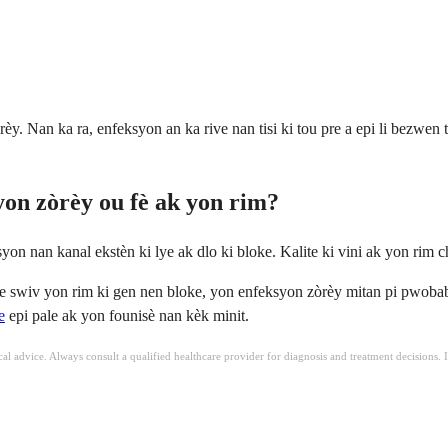
. Nan ka ra, enfeksyon an ka rive nan tisi ki tou pre a epi li bezwen
yon zòrèy ou fè ak yon rim?
on nan kanal ekstèn ki lye ak dlo ki bloke. Kalite ki vini ak yon rim c
li te swiv yon rim ki gen nen bloke, yon enfeksyon zòrèy mitan pi pwoba
e
epi pale ak yon founisè nan kèk minit.
ical advice. Always consult a qualified healthcare provider for diagnosis and treatment decisions