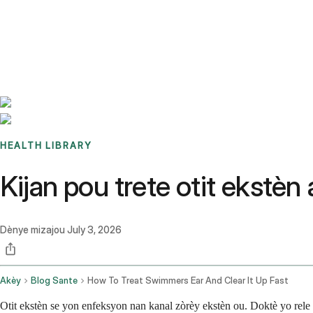
Benchmarks
Stories
FAQ
Sign up / Log in
HEALTH LIBRARY
Kijan pou trete otit ekstèn 
Dènye mizajou
July 3, 2026
Akèy
Blog Sante
How To Treat Swimmers Ear And Clear It Up Fast
Otit ekstèn se yon enfeksyon nan kanal zòrèy ekstèn ou. Doktè yo rele s