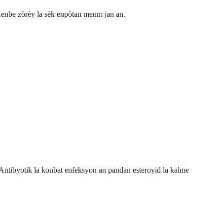
Kenbe zòrèy la sèk enpòtan menm jan an.
Antibyotik la konbat enfeksyon an pandan esteroyid la kalme