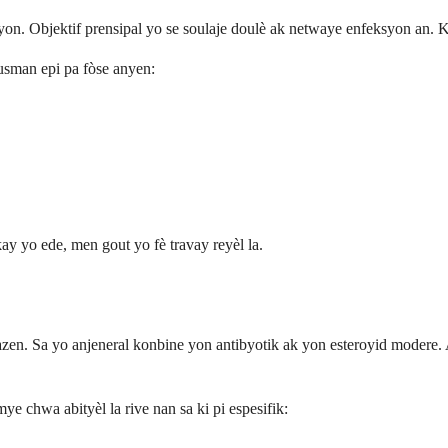
on. Objektif prensipal yo se soulaje doulè ak netwaye enfeksyon an. 
usman epi pa fòse anyen:
ay yo ede, men gout yo fè travay reyèl la.
zen. Sa yo anjeneral konbine yon antibyotik ak yon esteroyid modere. 
e chwa abityèl la rive nan sa ki pi espesifik: