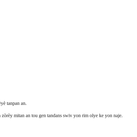
èyè tanpan an.
n zòrèy mitan an tou gen tandans swiv yon rim olye ke yon naje.