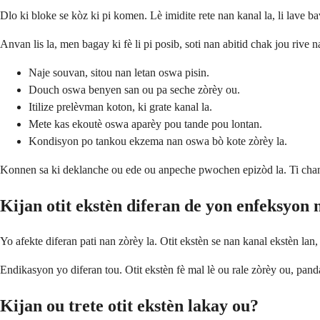
Dlo ki bloke se kòz ki pi komen. Lè imidite rete nan kanal la, li lave b
Anvan lis la, men bagay ki fè li pi posib, soti nan abitid chak jou riv
Naje souvan, sitou nan letan oswa pisin.
Douch oswa benyen san ou pa seche zòrèy ou.
Itilize prelèvman koton, ki grate kanal la.
Mete kas ekoutè oswa aparèy pou tande pou lontan.
Kondisyon po tankou ekzema nan oswa bò kote zòrèy la.
Konnen sa ki deklanche ou ede ou anpeche pwochen epizòd la. Ti chan
Kijan otit ekstèn diferan de yon enfeksyon
Yo afekte diferan pati nan zòrèy la. Otit ekstèn se nan kanal ekstèn lan
Endikasyon yo diferan tou. Otit ekstèn fè mal lè ou rale zòrèy ou, pa
Kijan ou trete otit ekstèn lakay ou?