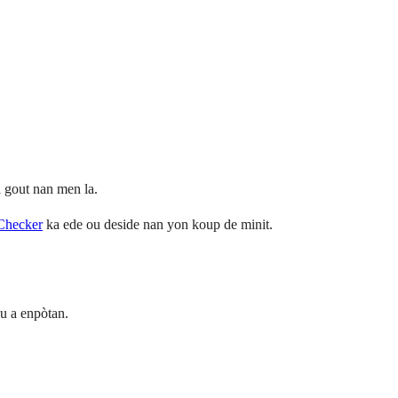
i gout nan men la.
Checker
ka ede ou deside nan yon koup de minit.
ou a enpòtan.