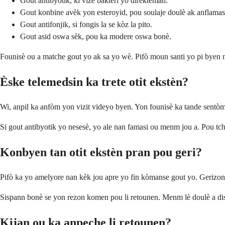
Gout antibyotik, ki vize bakteri yo dirèkteman.
Gout konbine avèk yon esteroyid, pou soulaje doulè ak anflama
Gout antifonjik, si fongis la se kòz la pito.
Gout asid oswa sèk, pou ka modere oswa bonè.
Founisè ou a matche gout yo ak sa yo wè. Pifò moun santi yo pi byen 
Èske telemedsin ka trete otit ekstèn?
Wi, anpil ka anfòm yon vizit videyo byen. Yon founisè ka tande sentòm
Si gout antibyotik yo nesesè, yo ale nan famasi ou menm jou a. Pou t
Konbyen tan otit ekstèn pran pou geri?
Pifò ka yo amelyore nan kèk jou apre yo fin kòmanse gout yo. Gerizon 
Sispann bonè se yon rezon komen pou li retounen. Menm lè doulè a dispa
Kijan ou ka anpeche li retounen?