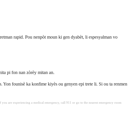
 tretman rapid. Pou nenpòt moun ki gen dyabèt, li espesyalman vo
hita pi fon nan zòrèy mitan an.
b. Yon founisè ka konfime kiyès ou genyen epi trete li. Si ou ta renmen
. If you are experiencing a medical emergency, call 911 or go to the nearest emergency room