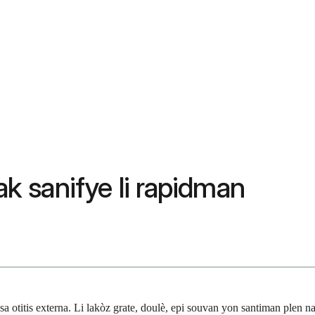
ak sanifye li rapidman
a otitis externa. Li lakòz grate, doulè, epi souvan yon santiman plen na