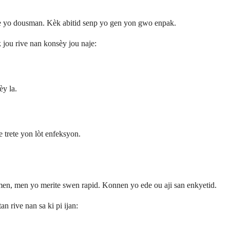
he yo dousman. Kèk abitid senp yo gen yon gwo enpak.
k jou rive nan konsèy jou naje:
y la.
e trete yon lòt enfeksyon.
n, men yo merite swen rapid. Konnen yo ede ou aji san enkyetid.
n rive nan sa ki pi ijan: