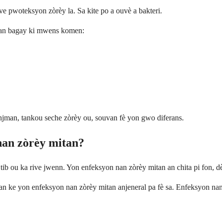
ave pwoteksyon zòrèy la. Sa kite po a ouvè a bakteri.
e nan bagay ki mwens komen:
jman, tankou seche zòrèy ou, souvan fè yon gwo diferans.
 nan zòrèy mitan?
, tib ou ka rive jwenn. Yon enfeksyon nan zòrèy mitan an chita pi fon, d
ndan ke yon enfeksyon nan zòrèy mitan anjeneral pa fè sa. Enfeksyon na