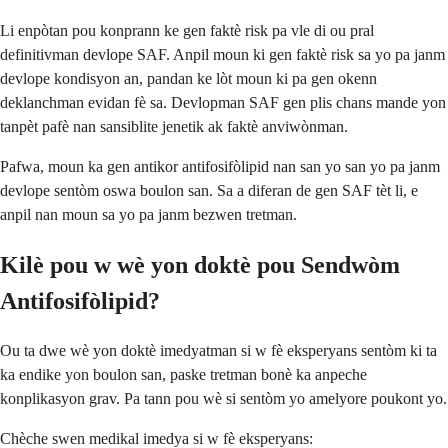
Li enpòtan pou konprann ke gen faktè risk pa vle di ou pral
definitivman devlope SAF. Anpil moun ki gen faktè risk sa yo pa janm
devlope kondisyon an, pandan ke lòt moun ki pa gen okenn
deklanchman evidan fè sa. Devlopman SAF gen plis chans mande yon
tanpèt pafè nan sansiblite jenetik ak faktè anviwònman.
Pafwa, moun ka gen antikor antifosifòlipid nan san yo san yo pa janm
devlope sentòm oswa boulon san. Sa a diferan de gen SAF tèt li, e
anpil nan moun sa yo pa janm bezwen tretman.
Kilè pou w wè yon doktè pou Sendwòm
Antifosifòlipid?
Ou ta dwe wè yon doktè imedyatman si w fè eksperyans sentòm ki ta
ka endike yon boulon san, paske tretman bonè ka anpeche
konplikasyon grav. Pa tann pou wè si sentòm yo amelyore poukont yo.
Chèche swen medikal imedya si w fè eksperyans: