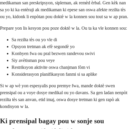
medikaman san preskripsyon, sipleman, ak remèd èrbal. Gen kèk nan
sa yo ki ka entèraji ak medikaman ki epese san oswa afekte rezilta tès
ou yo, kidonk li enpòtan pou doktè w la konnen sou tout sa w ap pran.
Prepare yon lis kesyon pou poze doktè w la. Ou ta ka vle konnen sou:
Sa rezilta tès ou yo vle di
Opsyon tretman ak efè segondè yo
Konbyen fwa ou pral bezwen randevou swivi
Siy avètisman pou veye
Restriksyon aktivite oswa chanjman fòm vi
Konsiderasyon planifikasyon fanmi si sa aplike
Si w ap wè yon espesyalis pou premye fwa, mande doktè swen
prensipal ou a voye dosye medikal ou yo davans. Sa gen ladan nenpòt
rezilta tès san anvan, etid imaj, oswa dosye tretman ki gen rapò ak
kondisyon w la.
Ki prensipal bagay pou w sonje sou