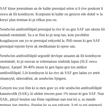
SAF klase jeneralman an de kalite prensipal selon si li rive poukont li
oswa ak lòt kondisyon. Konprann ki kalite ou genyen ede doktè w la
kreye plan tretman ki pi efikas pou ou.
Sendwòm antifosifòlipid prensipal la rive lè ou gen SAF san okenn lòt
maladi otoiminitè. Sa a se fòm ki pi senp lan, kote pwoblèm
koagilasyon san yo se prensipal enkyetid la. Pifò moun ki gen SAF
prensipal reponn byen ak medikaman ki epese san.
Sendwòm antifosifòlipid segondè devlope ansanm ak lòt kondisyon
otoiminitè, ki pi souvan se eritematous sistèmik lupus (SLE oswa
lupus). Apeprè 30-40% moun ki gen lupus gen tou antikor
antifosifòlipid. Lòt kondisyon ki ka rive ak SAF gen ladan yo artrit
rimatoyid, sklerodèmi, ak sendwòm Sjögren.
Genyen tou yon fòm ki ra men grav yo rele sendwòm antifosifòlipid
katastwofik (SAK), ki afekte mwens pase 1% moun ki gen SAF. Nan
SAK, plizyè boulon san fòme rapidman nan tout kò a, sa mande
tretman ijan imedya. Pandan ke sa son enkyete, li trè ra epi anjeneral