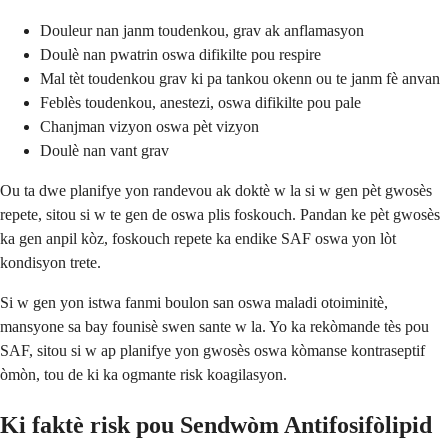
Douleur nan janm toudenkou, grav ak anflamasyon
Doulè nan pwatrin oswa difikilte pou respire
Mal tèt toudenkou grav ki pa tankou okenn ou te janm fè anvan
Feblès toudenkou, anestezi, oswa difikilte pou pale
Chanjman vizyon oswa pèt vizyon
Doulè nan vant grav
Ou ta dwe planifye yon randevou ak doktè w la si w gen pèt gwosès
repete, sitou si w te gen de oswa plis foskouch. Pandan ke pèt gwosès
ka gen anpil kòz, foskouch repete ka endike SAF oswa yon lòt
kondisyon trete.
Si w gen yon istwa fanmi boulon san oswa maladi otoiminitè,
mansyone sa bay founisè swen sante w la. Yo ka rekòmande tès pou
SAF, sitou si w ap planifye yon gwosès oswa kòmanse kontraseptif
òmòn, tou de ki ka ogmante risk koagilasyon.
Ki faktè risk pou Sendwòm Antifosifòlipid