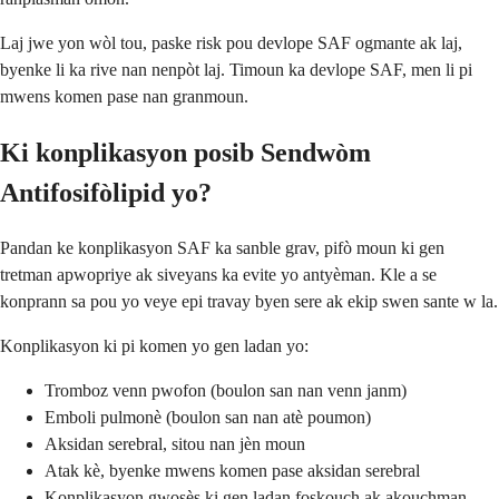
Laj jwe yon wòl tou, paske risk pou devlope SAF ogmante ak laj,
byenke li ka rive nan nenpòt laj. Timoun ka devlope SAF, men li pi
mwens komen pase nan granmoun.
Ki konplikasyon posib Sendwòm
Antifosifòlipid yo?
Pandan ke konplikasyon SAF ka sanble grav, pifò moun ki gen
tretman apwopriye ak siveyans ka evite yo antyèman. Kle a se
konprann sa pou yo veye epi travay byen sere ak ekip swen sante w la.
Konplikasyon ki pi komen yo gen ladan yo:
Tromboz venn pwofon (boulon san nan venn janm)
Emboli pulmonè (boulon san nan atè poumon)
Aksidan serebral, sitou nan jèn moun
Atak kè, byenke mwens komen pase aksidan serebral
Konplikasyon gwosès ki gen ladan foskouch ak akouchman