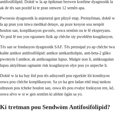
antifosifòlipid. Doktè w la ap tipikman bezwen konfime dyagnostik la
ak de tès san pozitif ki te pran omwen 12 semèn apa.
Pwosesis dyagnostik la anjeneral gen plizyè etap. Premyèman, doktè w
la ap pran yon istwa medikal detaye, ap poze kesyon sou nenpòt
boulon san, konplikasyon gwosès, oswa sentòm ou te fè eksperyans.
Yo pral fè tou yon egzamen fizik ap chèche siy pwoblèm koagilasyon.
Tès san se fondasyon dyagnostik SAF. Tès prensipal yo ap chèche twa
kalite antikor antifosifòlipid: antikor antikardiolipin, anti-beta-2 gliko
pwoteyin I antikor, ak antikoagulan lupus. Malgre non li, antikoagulan
lupus aktyèlman ogmante risk koagilasyon olye pou yo anpeche li.
Doktè w la ka bay lòd pou tès adisyonèl pou egzekite lòt kondisyon
oswa pou chèche konplikasyon. Sa yo ka gen ladan etid imaj tankou
ultrason pou tcheke boulon san, oswa tès pou evalye fonksyon ren, kè,
oswa sèvo w si w gen sentòm ki afekte ògàn sa yo.
Ki tretman pou Sendwòm Antifosifòlipid?