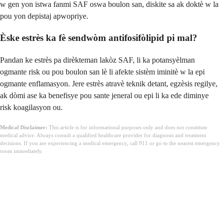
w gen yon istwa fanmi SAF oswa boulon san, diskite sa ak doktè w la
pou yon depistaj apwopriye.
Èske estrès ka fè sendwòm antifosifòlipid pi mal?
Pandan ke estrès pa dirèkteman lakòz SAF, li ka potansyèlman
ogmante risk ou pou boulon san lè li afekte sistèm iminitè w la epi
ogmante enflamasyon. Jere estrès atravè teknik detant, egzèsis regilye,
ak dòmi ase ka benefisye pou sante jeneral ou epi li ka ede diminye
risk koagilasyon ou.
Medical Disclaimer:
This article is for informational purposes only and does not constitute
medical advice. Always consult a qualified healthcare provider for diagnosis and treatment
decisions. If you are experiencing a medical emergency, call 911 or go to the nearest emergency
room immediately.