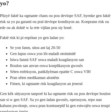
yo?
Plizyè faktè ka ogmante chans ou pou devlope SAF, byenke gen faktè
risk sa yo pa garanti ou pral devlope kondisyon an. Konprann risk ou
ede ou ak doktè w la rete vijilan pou siy bonè.
Faktè risk ki pi enpòtan yo gen ladan yo:
Se yon fanm, sitou ant laj 20-50
Gen lupus oswa yon lòt maladi otoiminitè
Istwa fanmi SAF oswa maladi koagilasyon san
Boulon san anvan oswa konplikasyon gwosès
Sèten enfeksyon, patikilyèman epatite C oswa VIH
Pran sèten medikaman alontèm
Fimen, ki ogmante risk koagilasyon an jeneral
Gen kèk sitiyasyon tanporè ki ka ogmante risk ou pou devlope boulon
san si w gen SAF. Sa yo gen ladan gwosès, operasyon, repo nan
kabann pwolonje, oswa pran kontraseptif ki gen estwojèn oswa terapi
ranplasman òmòn.