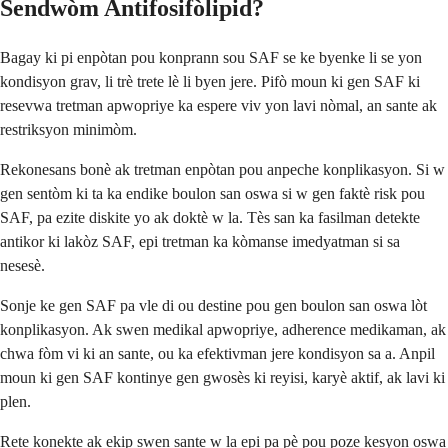
Sendwòm Antifosifòlipid?
Bagay ki pi enpòtan pou konprann sou SAF se ke byenke li se yon
kondisyon grav, li trè trete lè li byen jere. Pifò moun ki gen SAF ki
resevwa tretman apwopriye ka espere viv yon lavi nòmal, an sante ak
restriksyon minimòm.
Rekonesans bonè ak tretman enpòtan pou anpeche konplikasyon. Si w
gen sentòm ki ta ka endike boulon san oswa si w gen faktè risk pou
SAF, pa ezite diskite yo ak doktè w la. Tès san ka fasilman detekte
antikor ki lakòz SAF, epi tretman ka kòmanse imedyatman si sa
nesesè.
Sonje ke gen SAF pa vle di ou destine pou gen boulon san oswa lòt
konplikasyon. Ak swen medikal apwopriye, adherence medikaman, ak
chwa fòm vi ki an sante, ou ka efektivman jere kondisyon sa a. Anpil
moun ki gen SAF kontinye gen gwosès ki reyisi, karyè aktif, ak lavi ki
plen.
Rete konekte ak ekip swen sante w la epi pa pè pou poze kesyon oswa