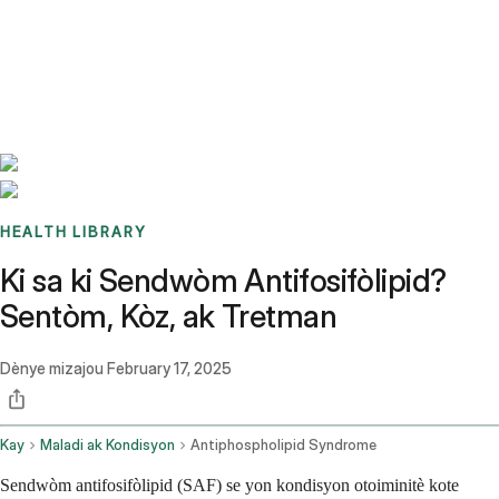
Benchmarks
Stories
FAQ
Sign up / Log in
HEALTH LIBRARY
Ki sa ki Sendwòm Antifosifòlipid?
Sentòm, Kòz, ak Tretman
Dènye mizajou
February 17, 2025
Kay
Maladi ak Kondisyon
Antiphospholipid Syndrome
Sendwòm antifosifòlipid (SAF) se yon kondisyon otoiminitè kote