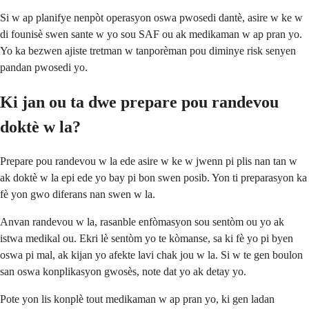
Si w ap planifye nenpòt operasyon oswa pwosedi dantè, asire w ke w
di founisè swen sante w yo sou SAF ou ak medikaman w ap pran yo.
Yo ka bezwen ajiste tretman w tanporèman pou diminye risk senyen
pandan pwosedi yo.
Ki jan ou ta dwe prepare pou randevou
doktè w la?
Prepare pou randevou w la ede asire w ke w jwenn pi plis nan tan w
ak doktè w la epi ede yo bay pi bon swen posib. Yon ti preparasyon ka
fè yon gwo diferans nan swen w la.
Anvan randevou w la, rasanble enfòmasyon sou sentòm ou yo ak
istwa medikal ou. Ekri lè sentòm yo te kòmanse, sa ki fè yo pi byen
oswa pi mal, ak kijan yo afekte lavi chak jou w la. Si w te gen boulon
san oswa konplikasyon gwosès, note dat yo ak detay yo.
Pote yon lis konplè tout medikaman w ap pran yo, ki gen ladan