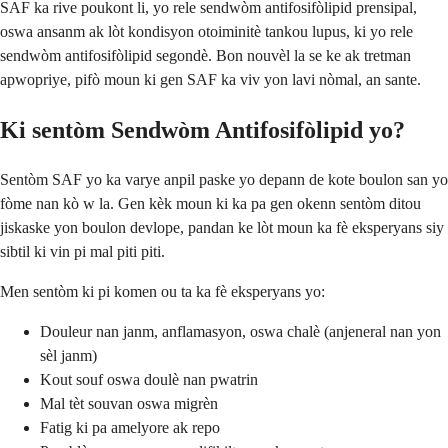
SAF ka rive poukont li, yo rele sendwòm antifosifòlipid prensipal,
oswa ansanm ak lòt kondisyon otoiminitè tankou lupus, ki yo rele
sendwòm antifosifòlipid segondè. Bon nouvèl la se ke ak tretman
apwopriye, pifò moun ki gen SAF ka viv yon lavi nòmal, an sante.
Ki sentòm Sendwòm Antifosifòlipid yo?
Sentòm SAF yo ka varye anpil paske yo depann de kote boulon san yo
fòme nan kò w la. Gen kèk moun ki ka pa gen okenn sentòm ditou
jiskaske yon boulon devlope, pandan ke lòt moun ka fè eksperyans siy
sibtil ki vin pi mal piti piti.
Men sentòm ki pi komen ou ta ka fè eksperyans yo:
Douleur nan janm, anflamasyon, oswa chalè (anjeneral nan yon
sèl janm)
Kout souf oswa doulè nan pwatrin
Mal tèt souvan oswa migrèn
Fatig ki pa amelyore ak repo