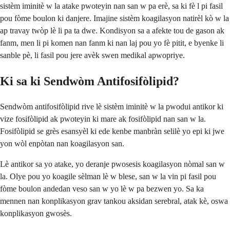
sistèm iminitè w la atake pwoteyin nan san w pa erè, sa ki fè l pi fasil
pou fòme boulon ki danjere. Imajine sistèm koagilasyon natirèl kò w la
ap travay twòp lè li pa ta dwe. Kondisyon sa a afekte tou de gason ak
fanm, men li pi komen nan fanm ki nan laj pou yo fè pitit, e byenke li
sanble pè, li fasil pou jere avèk swen medikal apwopriye.
Ki sa ki Sendwòm Antifosifòlipid?
Sendwòm antifosifòlipid rive lè sistèm iminitè w la pwodui antikor ki
vize fosifòlipid ak pwoteyin ki mare ak fosifòlipid nan san w la.
Fosifòlipid se grès esansyèl ki ede kenbe manbràn selilè yo epi ki jwe
yon wòl enpòtan nan koagilasyon san.
Lè antikor sa yo atake, yo deranje pwosesis koagilasyon nòmal san w
la. Olye pou yo koagile sèlman lè w blese, san w la vin pi fasil pou
fòme boulon andedan veso san w yo lè w pa bezwen yo. Sa ka
mennen nan konplikasyon grav tankou aksidan serebral, atak kè, oswa
konplikasyon gwosès.