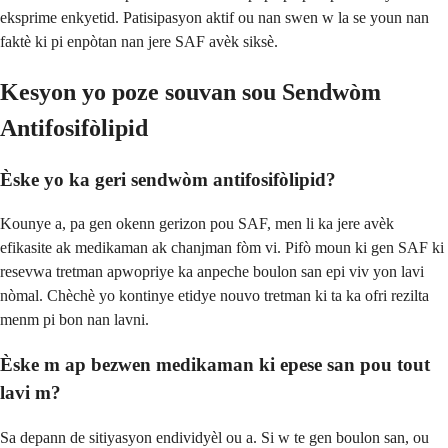
eksprime enkyetid. Patisipasyon aktif ou nan swen w la se youn nan
faktè ki pi enpòtan nan jere SAF avèk siksè.
Kesyon yo poze souvan sou Sendwòm
Antifosifòlipid
Èske yo ka geri sendwòm antifosifòlipid?
Kounye a, pa gen okenn gerizon pou SAF, men li ka jere avèk
efikasite ak medikaman ak chanjman fòm vi. Pifò moun ki gen SAF ki
resevwa tretman apwopriye ka anpeche boulon san epi viv yon lavi
nòmal. Chèchè yo kontinye etidye nouvo tretman ki ta ka ofri rezilta
menm pi bon nan lavni.
Èske m ap bezwen medikaman ki epese san pou tout
lavi m?
Sa depann de sitiyasyon endividyèl ou a. Si w te gen boulon san, ou