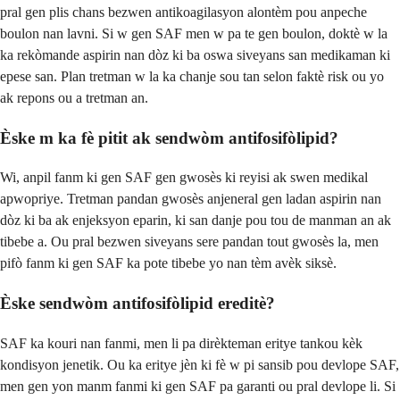
pral gen plis chans bezwen antikoagilasyon alontèm pou anpeche
boulon nan lavni. Si w gen SAF men w pa te gen boulon, doktè w la
ka rekòmande aspirin nan dòz ki ba oswa siveyans san medikaman ki
epese san. Plan tretman w la ka chanje sou tan selon faktè risk ou yo
ak repons ou a tretman an.
Èske m ka fè pitit ak sendwòm antifosifòlipid?
Wi, anpil fanm ki gen SAF gen gwosès ki reyisi ak swen medikal
apwopriye. Tretman pandan gwosès anjeneral gen ladan aspirin nan
dòz ki ba ak enjeksyon eparin, ki san danje pou tou de manman an ak
tibebe a. Ou pral bezwen siveyans sere pandan tout gwosès la, men
pifò fanm ki gen SAF ka pote tibebe yo nan tèm avèk siksè.
Èske sendwòm antifosifòlipid ereditè?
SAF ka kouri nan fanmi, men li pa dirèkteman eritye tankou kèk
kondisyon jenetik. Ou ka eritye jèn ki fè w pi sansib pou devlope SAF,
men gen yon manm fanmi ki gen SAF pa garanti ou pral devlope li. Si