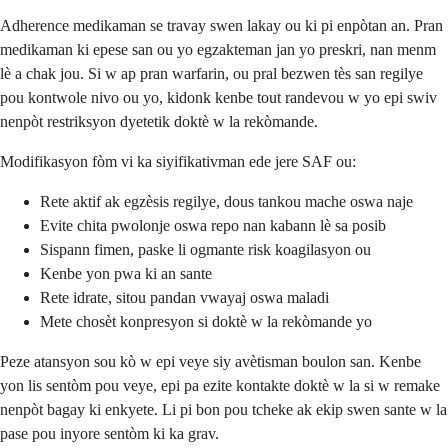
Adherence medikaman se travay swen lakay ou ki pi enpòtan an. Pran
medikaman ki epese san ou yo egzakteman jan yo preskri, nan menm
lè a chak jou. Si w ap pran warfarin, ou pral bezwen tès san regilye
pou kontwole nivo ou yo, kidonk kenbe tout randevou w yo epi swiv
nenpòt restriksyon dyetetik doktè w la rekòmande.
Modifikasyon fòm vi ka siyifikativman ede jere SAF ou:
Rete aktif ak egzèsis regilye, dous tankou mache oswa naje
Evite chita pwolonje oswa repo nan kabann lè sa posib
Sispann fimen, paske li ogmante risk koagilasyon ou
Kenbe yon pwa ki an sante
Rete idrate, sitou pandan vwayaj oswa maladi
Mete chosèt konpresyon si doktè w la rekòmande yo
Peze atansyon sou kò w epi veye siy avètisman boulon san. Kenbe
yon lis sentòm pou veye, epi pa ezite kontakte doktè w la si w remake
nenpòt bagay ki enkyete. Li pi bon pou tcheke ak ekip swen sante w la
pase pou inyore sentòm ki ka grav.