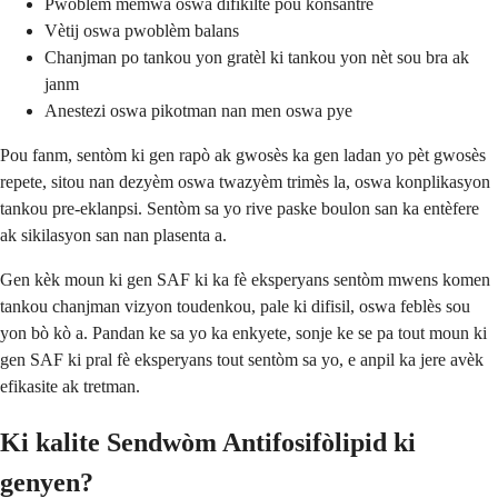
Pwoblèm memwa oswa difikilte pou konsantre
Vètij oswa pwoblèm balans
Chanjman po tankou yon gratèl ki tankou yon nèt sou bra ak
janm
Anestezi oswa pikotman nan men oswa pye
Pou fanm, sentòm ki gen rapò ak gwosès ka gen ladan yo pèt gwosès
repete, sitou nan dezyèm oswa twazyèm trimès la, oswa konplikasyon
tankou pre-eklanpsi. Sentòm sa yo rive paske boulon san ka entèfere
ak sikilasyon san nan plasenta a.
Gen kèk moun ki gen SAF ki ka fè eksperyans sentòm mwens komen
tankou chanjman vizyon toudenkou, pale ki difisil, oswa feblès sou
yon bò kò a. Pandan ke sa yo ka enkyete, sonje ke se pa tout moun ki
gen SAF ki pral fè eksperyans tout sentòm sa yo, e anpil ka jere avèk
efikasite ak tretman.
Ki kalite Sendwòm Antifosifòlipid ki
genyen?