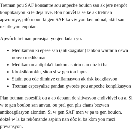
Tretman pou SAF konsantre sou anpeche boulon san ak jere nenpòt
konplikasyon ki te deja rive. Bon nouvèl la se ke ak tretman
apwopriye, pifò moun ki gen SAF ka viv yon lavi nòmal, aktif san
restriksyon enpòtan.
Apwòch tretman prensipal yo gen ladan yo:
Medikaman ki epese san (antikoagulan) tankou warfarin oswa
nouvo medikaman
Medikaman antiplakèt tankou aspirin nan dòz ki ba
Idroksiklorokin, sitou si w gen tou lupus
Statin pou ede diminye enflamasyon ak risk koagilasyon
Tretman espesyalize pandan gwosès pou anpeche konplikasyon
Plan tretman espesifik ou a ap depann de sitiyasyon endividyèl ou a. Si
w te gen boulon san anvan, ou pral gen plis chans bezwen
antikoagilasyon alontèm. Si w gen SAF men w pa te gen boulon,
doktè w la ka rekòmande aspirin nan dòz ki ba kòm yon mezi
prevansyon.