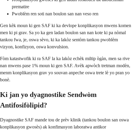
prematire
Pwoblèm ren soti nan boulon san nan veso ren
Gen kèk moun ki gen SAF ki ka devlope konplikasyon mwens komen
men ki pi grav. Sa yo ka gen ladan boulon san nan kote ki pa nòmal
tankou fwa, je, oswa sèvo, ki ka lakòz sentòm tankou pwoblèm
vizyon, konfizyon, oswa konvulsion.
Fòm katastwofik ki ra SAF la ka lakòz echèk miltip ògàn, men sa rive
nan mwens pase 1% moun ki gen SAF. Avèk apwòch tretman modèn,
menm konplikasyon grav yo souvan anpeche oswa trete lè yo pran yo
bonè.
Ki jan yo dyagnostike Sendwòm
Antifosifòlipid?
Dyagnostike SAF mande tou de prèv klinik (tankou boulon san oswa
konplikasyon gwosès) ak konfimasyon laboratwa antikor