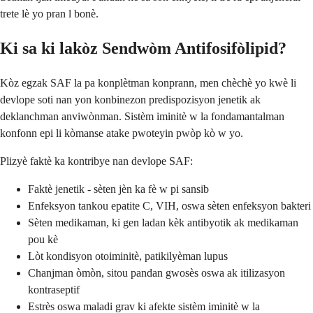
trete lè yo pran l bonè.
Ki sa ki lakòz Sendwòm Antifosifòlipid?
Kòz egzak SAF la pa konplètman konprann, men chèchè yo kwè li
devlope soti nan yon konbinezon predispozisyon jenetik ak
deklanchman anviwònman. Sistèm iminitè w la fondamantalman
konfonn epi li kòmanse atake pwoteyin pwòp kò w yo.
Plizyè faktè ka kontribye nan devlope SAF:
Faktè jenetik - sèten jèn ka fè w pi sansib
Enfeksyon tankou epatite C, VIH, oswa sèten enfeksyon bakteri
Sèten medikaman, ki gen ladan kèk antibyotik ak medikaman
pou kè
Lòt kondisyon otoiminitè, patikilyèman lupus
Chanjman òmòn, sitou pandan gwosès oswa ak itilizasyon
kontraseptif
Estrès oswa maladi grav ki afekte sistèm iminitè w la