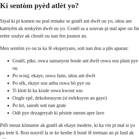
Ki sentòm pyèd atlèt yo?
Siyal ki pi komen ou pral remake se gratèl ant dwèt ou yo, sitou ant
katriyèm ak senkyèm dwèt ou yo. Gratèl sa a souvan pi mal apre ou fin
retire soulye ak chosèt ou nan fen jounen an.
Men sentòm yo ou ta ka fè eksperyans, soti nan dou a plis aparan:
Gratèl, pike, oswa sansasyon boule ant dwèt oswa sou plant pye
ou
Po wouj, ekaye, oswa fann, sitou ant dwèt
Po sèk, ekaye sou anba oswa bò pye ou
Ti kloti ki ka koule oswa kwout sou
Ongle epè, dekolorasyon (si enfeksyon an gaye)
Po kri, sansib soti nan grate
Odè pye dezagreyab ki pèsiste menm apre lave
Pifò moun kòmanse ak gratèl ak ekaye modere, ki ka vin pi mal si yo
pa trete li. Bon nouvèl la se ke kenbe li bonè fè tretman an pi fasil ak