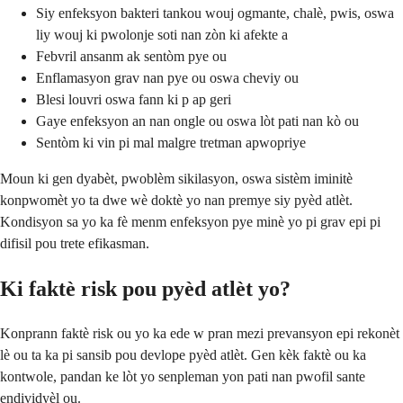
Siy enfeksyon bakteri tankou wouj ogmante, chalè, pwis, oswa
liy wouj ki pwolonje soti nan zòn ki afekte a
Febvril ansanm ak sentòm pye ou
Enflamasyon grav nan pye ou oswa cheviy ou
Blesi louvri oswa fann ki p ap geri
Gaye enfeksyon an nan ongle ou oswa lòt pati nan kò ou
Sentòm ki vin pi mal malgre tretman apwopriye
Moun ki gen dyabèt, pwoblèm sikilasyon, oswa sistèm iminitè
konpwomèt yo ta dwe wè doktè yo nan premye siy pyèd atlèt.
Kondisyon sa yo ka fè menm enfeksyon pye minè yo pi grav epi pi
difisil pou trete efikasman.
Ki faktè risk pou pyèd atlèt yo?
Konprann faktè risk ou yo ka ede w pran mezi prevansyon epi rekonèt
lè ou ta ka pi sansib pou devlope pyèd atlèt. Gen kèk faktè ou ka
kontwole, pandan ke lòt yo senpleman yon pati nan pwofil sante
endividyèl ou.