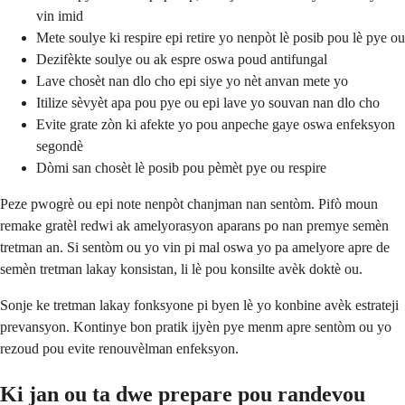
vin imid
Mete soulye ki respire epi retire yo nenpòt lè posib pou lè pye ou
Dezifèkte soulye ou ak espre oswa poud antifungal
Lave chosèt nan dlo cho epi siye yo nèt anvan mete yo
Itilize sèvyèt apa pou pye ou epi lave yo souvan nan dlo cho
Evite grate zòn ki afekte yo pou anpeche gaye oswa enfeksyon
segondè
Dòmi san chosèt lè posib pou pèmèt pye ou respire
Peze pwogrè ou epi note nenpòt chanjman nan sentòm. Pifò moun
remake gratèl redwi ak amelyorasyon aparans po nan premye semèn
tretman an. Si sentòm ou yo vin pi mal oswa yo pa amelyore apre de
semèn tretman lakay konsistan, li lè pou konsilte avèk doktè ou.
Sonje ke tretman lakay fonksyone pi byen lè yo konbine avèk estrateji
prevansyon. Kontinye bon pratik ijyèn pye menm apre sentòm ou yo
rezoud pou evite renouvèlman enfeksyon.
Ki jan ou ta dwe prepare pou randevou