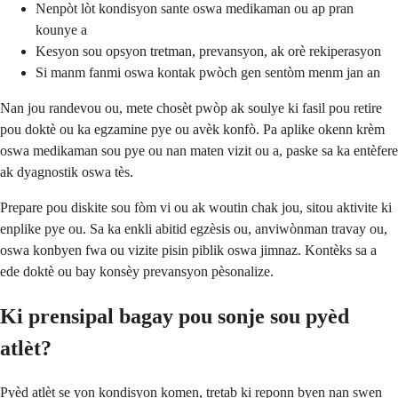
Nenpòt lòt kondisyon sante oswa medikaman ou ap pran
kounye a
Kesyon sou opsyon tretman, prevansyon, ak orè rekiperasyon
Si manm fanmi oswa kontak pwòch gen sentòm menm jan an
Nan jou randevou ou, mete chosèt pwòp ak soulye ki fasil pou retire
pou doktè ou ka egzamine pye ou avèk konfò. Pa aplike okenn krèm
oswa medikaman sou pye ou nan maten vizit ou a, paske sa ka entèfere
ak dyagnostik oswa tès.
Prepare pou diskite sou fòm vi ou ak woutin chak jou, sitou aktivite ki
enplike pye ou. Sa ka enkli abitid egzèsis ou, anviwònman travay ou,
oswa konbyen fwa ou vizite pisin piblik oswa jimnaz. Kontèks sa a
ede doktè ou bay konsèy prevansyon pèsonalize.
Ki prensipal bagay pou sonje sou pyèd
atlèt?
Pyèd atlèt se yon kondisyon komen, tretab ki reponn byen nan swen