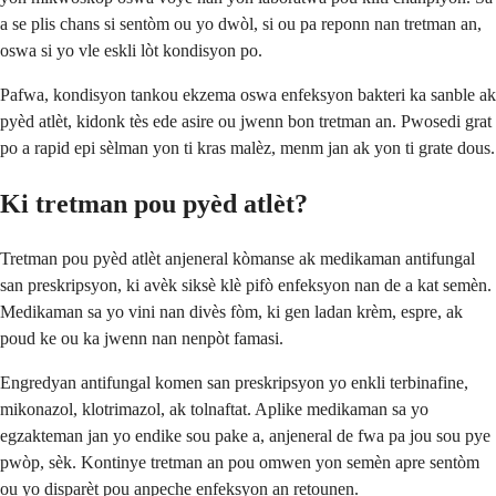
a se plis chans si sentòm ou yo dwòl, si ou pa reponn nan tretman an,
oswa si yo vle eskli lòt kondisyon po.
Pafwa, kondisyon tankou ekzema oswa enfeksyon bakteri ka sanble ak
pyèd atlèt, kidonk tès ede asire ou jwenn bon tretman an. Pwosedi grat
po a rapid epi sèlman yon ti kras malèz, menm jan ak yon ti grate dous.
Ki tretman pou pyèd atlèt?
Tretman pou pyèd atlèt anjeneral kòmanse ak medikaman antifungal
san preskripsyon, ki avèk siksè klè pifò enfeksyon nan de a kat semèn.
Medikaman sa yo vini nan divès fòm, ki gen ladan krèm, espre, ak
poud ke ou ka jwenn nan nenpòt famasi.
Engredyan antifungal komen san preskripsyon yo enkli terbinafine,
mikonazol, klotrimazol, ak tolnaftat. Aplike medikaman sa yo
egzakteman jan yo endike sou pake a, anjeneral de fwa pa jou sou pye
pwòp, sèk. Kontinye tretman an pou omwen yon semèn apre sentòm
ou yo disparèt pou anpeche enfeksyon an retounen.