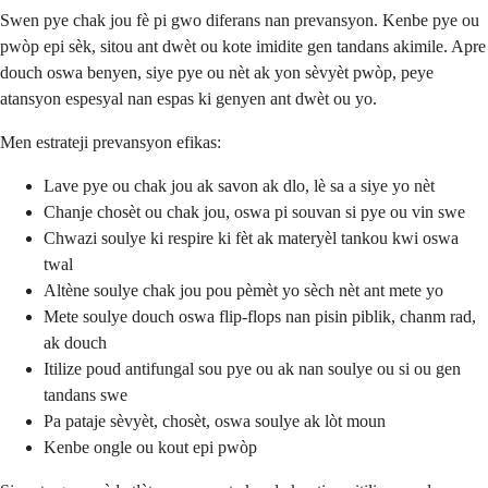
Swen pye chak jou fè pi gwo diferans nan prevansyon. Kenbe pye ou
pwòp epi sèk, sitou ant dwèt ou kote imidite gen tandans akimile. Apre
douch oswa benyen, siye pye ou nèt ak yon sèvyèt pwòp, peye
atansyon espesyal nan espas ki genyen ant dwèt ou yo.
Men estrateji prevansyon efikas:
Lave pye ou chak jou ak savon ak dlo, lè sa a siye yo nèt
Chanje chosèt ou chak jou, oswa pi souvan si pye ou vin swe
Chwazi soulye ki respire ki fèt ak materyèl tankou kwi oswa
twal
Altène soulye chak jou pou pèmèt yo sèch nèt ant mete yo
Mete soulye douch oswa flip-flops nan pisin piblik, chanm rad,
ak douch
Itilize poud antifungal sou pye ou ak nan soulye ou si ou gen
tandans swe
Pa pataje sèvyèt, chosèt, oswa soulye ak lòt moun
Kenbe ongle ou kout epi pwòp