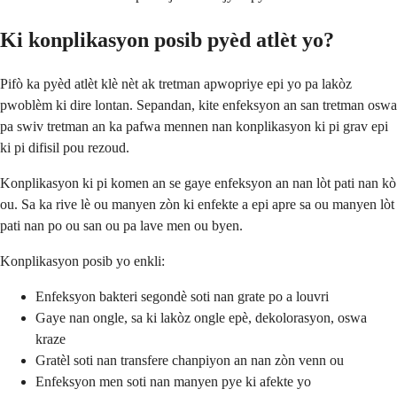
Ki konplikasyon posib pyèd atlèt yo?
Pifò ka pyèd atlèt klè nèt ak tretman apwopriye epi yo pa lakòz
pwoblèm ki dire lontan. Sepandan, kite enfeksyon an san tretman oswa
pa swiv tretman an ka pafwa mennen nan konplikasyon ki pi grav epi
ki pi difisil pou rezoud.
Konplikasyon ki pi komen an se gaye enfeksyon an nan lòt pati nan kò
ou. Sa ka rive lè ou manyen zòn ki enfekte a epi apre sa ou manyen lòt
pati nan po ou san ou pa lave men ou byen.
Konplikasyon posib yo enkli:
Enfeksyon bakteri segondè soti nan grate po a louvri
Gaye nan ongle, sa ki lakòz ongle epè, dekolorasyon, oswa
kraze
Gratèl soti nan transfere chanpiyon an nan zòn venn ou
Enfeksyon men soti nan manyen pye ki afekte yo