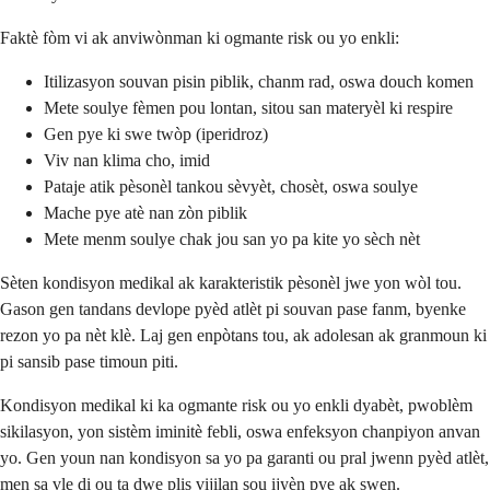
Faktè fòm vi ak anviwònman ki ogmante risk ou yo enkli:
Itilizasyon souvan pisin piblik, chanm rad, oswa douch komen
Mete soulye fèmen pou lontan, sitou san materyèl ki respire
Gen pye ki swe twòp (iperidroz)
Viv nan klima cho, imid
Pataje atik pèsonèl tankou sèvyèt, chosèt, oswa soulye
Mache pye atè nan zòn piblik
Mete menm soulye chak jou san yo pa kite yo sèch nèt
Sèten kondisyon medikal ak karakteristik pèsonèl jwe yon wòl tou.
Gason gen tandans devlope pyèd atlèt pi souvan pase fanm, byenke
rezon yo pa nèt klè. Laj gen enpòtans tou, ak adolesan ak granmoun ki
pi sansib pase timoun piti.
Kondisyon medikal ki ka ogmante risk ou yo enkli dyabèt, pwoblèm
sikilasyon, yon sistèm iminitè febli, oswa enfeksyon chanpiyon anvan
yo. Gen youn nan kondisyon sa yo pa garanti ou pral jwenn pyèd atlèt,
men sa vle di ou ta dwe plis vijilan sou ijyèn pye ak swen.