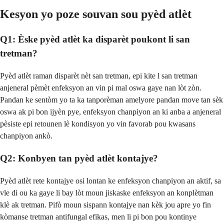
Kesyon yo poze souvan sou pyèd atlèt
Q1: Èske pyèd atlèt ka disparèt poukont li san
tretman?
Pyèd atlèt raman disparèt nèt san tretman, epi kite l san tretman
anjeneral pèmèt enfeksyon an vin pi mal oswa gaye nan lòt zòn.
Pandan ke sentòm yo ta ka tanporèman amelyore pandan move tan sèk
oswa ak pi bon ijyèn pye, enfeksyon chanpiyon an ki anba a anjeneral
pèsiste epi retounen lè kondisyon yo vin favorab pou kwasans
chanpiyon ankò.
Q2: Konbyen tan pyèd atlèt kontajye?
Pyèd atlèt rete kontajye osi lontan ke enfeksyon chanpiyon an aktif, sa
vle di ou ka gaye li bay lòt moun jiskaske enfeksyon an konplètman
klè ak tretman. Pifò moun sispann kontajye nan kèk jou apre yo fin
kòmanse tretman antifungal efikas, men li pi bon pou kontinye