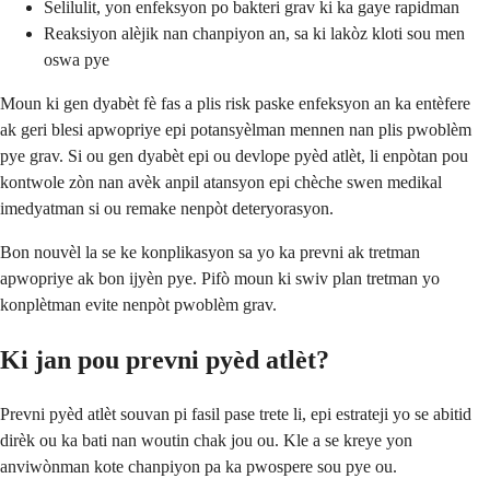
Selilulit, yon enfeksyon po bakteri grav ki ka gaye rapidman
Reaksiyon alèjik nan chanpiyon an, sa ki lakòz kloti sou men
oswa pye
Moun ki gen dyabèt fè fas a plis risk paske enfeksyon an ka entèfere
ak geri blesi apwopriye epi potansyèlman mennen nan plis pwoblèm
pye grav. Si ou gen dyabèt epi ou devlope pyèd atlèt, li enpòtan pou
kontwole zòn nan avèk anpil atansyon epi chèche swen medikal
imedyatman si ou remake nenpòt deteryorasyon.
Bon nouvèl la se ke konplikasyon sa yo ka prevni ak tretman
apwopriye ak bon ijyèn pye. Pifò moun ki swiv plan tretman yo
konplètman evite nenpòt pwoblèm grav.
Ki jan pou prevni pyèd atlèt?
Prevni pyèd atlèt souvan pi fasil pase trete li, epi estrateji yo se abitid
dirèk ou ka bati nan woutin chak jou ou. Kle a se kreye yon
anviwònman kote chanpiyon pa ka pwospere sou pye ou.