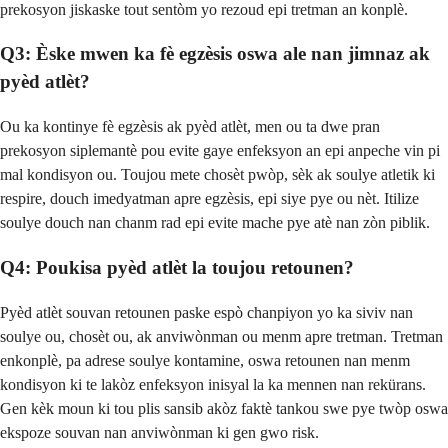
prekosyon jiskaske tout sentòm yo rezoud epi tretman an konplè.
Q3: Èske mwen ka fè egzèsis oswa ale nan jimnaz ak
pyèd atlèt?
Ou ka kontinye fè egzèsis ak pyèd atlèt, men ou ta dwe pran
prekosyon siplemantè pou evite gaye enfeksyon an epi anpeche vin pi
mal kondisyon ou. Toujou mete chosèt pwòp, sèk ak soulye atletik ki
respire, douch imedyatman apre egzèsis, epi siye pye ou nèt. Itilize
soulye douch nan chanm rad epi evite mache pye atè nan zòn piblik.
Q4: Poukisa pyèd atlèt la toujou retounen?
Pyèd atlèt souvan retounen paske espò chanpiyon yo ka siviv nan
soulye ou, chosèt ou, ak anviwònman ou menm apre tretman. Tretman
enkonplè, pa adrese soulye kontamine, oswa retounen nan menm
kondisyon ki te lakòz enfeksyon inisyal la ka mennen nan rekürans.
Gen kèk moun ki tou plis sansib akòz faktè tankou swe pye twòp oswa
ekspoze souvan nan anviwònman ki gen gwo risk.