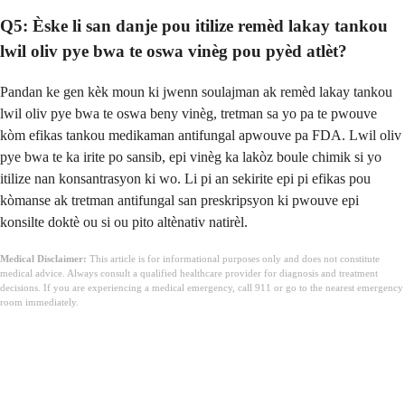
Q5: Èske li san danje pou itilize remèd lakay tankou
lwil oliv pye bwa te oswa vinèg pou pyèd atlèt?
Pandan ke gen kèk moun ki jwenn soulajman ak remèd lakay tankou
lwil oliv pye bwa te oswa beny vinèg, tretman sa yo pa te pwouve
kòm efikas tankou medikaman antifungal apwouve pa FDA. Lwil oliv
pye bwa te ka irite po sansib, epi vinèg ka lakòz boule chimik si yo
itilize nan konsantrasyon ki wo. Li pi an sekirite epi pi efikas pou
kòmanse ak tretman antifungal san preskripsyon ki pwouve epi
konsilte doktè ou si ou pito altènativ natirèl.
Medical Disclaimer:
This article is for informational purposes only and does not constitute
medical advice. Always consult a qualified healthcare provider for diagnosis and treatment
decisions. If you are experiencing a medical emergency, call 911 or go to the nearest emergency
room immediately.