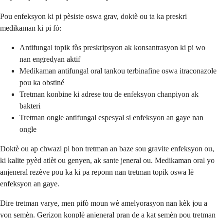
Pou enfeksyon ki pi pèsiste oswa grav, doktè ou ta ka preskri
medikaman ki pi fò:
Antifungal topik fòs preskripsyon ak konsantrasyon ki pi wo
nan engredyan aktif
Medikaman antifungal oral tankou terbinafine oswa itraconazole
pou ka obstiné
Tretman konbine ki adrese tou de enfeksyon chanpiyon ak
bakteri
Tretman ongle antifungal espesyal si enfeksyon an gaye nan
ongle
Doktè ou ap chwazi pi bon tretman an baze sou gravite enfeksyon ou,
ki kalite pyèd atlèt ou genyen, ak sante jeneral ou. Medikaman oral yo
anjeneral rezève pou ka ki pa reponn nan tretman topik oswa lè
enfeksyon an gaye.
Dire tretman varye, men pifò moun wè amelyorasyon nan kèk jou a
yon semèn. Gerizon konplè anjeneral pran de a kat semèn pou tretman