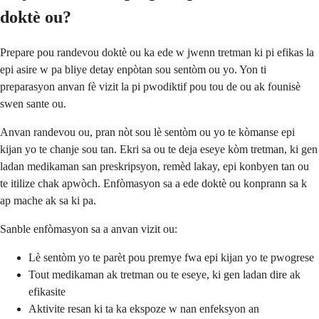
doktè ou?
Prepare pou randevou doktè ou ka ede w jwenn tretman ki pi efikas la
epi asire w pa bliye detay enpòtan sou sentòm ou yo. Yon ti
preparasyon anvan fè vizit la pi pwodiktif pou tou de ou ak founisè
swen sante ou.
Anvan randevou ou, pran nòt sou lè sentòm ou yo te kòmanse epi
kijan yo te chanje sou tan. Ekri sa ou te deja eseye kòm tretman, ki gen
ladan medikaman san preskripsyon, remèd lakay, epi konbyen tan ou
te itilize chak apwòch. Enfòmasyon sa a ede doktè ou konprann sa k
ap mache ak sa ki pa.
Sanble enfòmasyon sa a anvan vizit ou:
Lè sentòm yo te parèt pou premye fwa epi kijan yo te pwogrese
Tout medikaman ak tretman ou te eseye, ki gen ladan dire ak
efikasite
Aktivite resan ki ta ka ekspoze w nan enfeksyon an