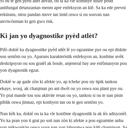
Si ou te gen pyèd atlèt anvan, ou ta ka vle kontinye itilize poud
antifungal detanzantan menm apre enfeksyon an klè. Sa ka ede prevni
rekürans, sitou pandan move tan imid oswa si ou souvan nan
anviwònman ki gen gwo risk.
Ki jan yo dyagnostike pyèd atlèt?
Pifò doktè ka dyagnostike pyèd atlèt lè yo egzamine pye ou epi diskite
sou sentòm ou yo. Aparans karakteristik enfeksyon an, konbine avèk
deskripsyon ou sou gratèl ak boule, anjeneral bay ase enfòmasyon pou
yon dyagnostik egzat.
Doktè w ap gade zòn ki afekte yo, ap tcheke pou siy tipik tankou
ekaye, wouj, ak chanjman po ant dwèt ou yo oswa sou plant pye ou.
Yo pral mande tou sou aktivite resan ou yo, tankou si ou te nan pisin
piblik oswa jimnaz, epi konbyen tan ou te gen sentòm yo.
Nan kèk ka, doktè ou ta ka vle konfime dyagnostik la ak tès adisyonèl.
Yo ka pran yon ti grat po soti nan zòn ki afekte a pou egzamine anba
yon mikwoskòp oswa voye nan yon laboratwa pou kilti chanpiyon. Sa