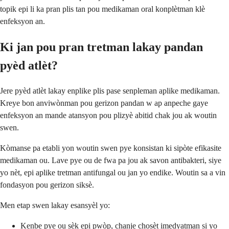
topik epi li ka pran plis tan pou medikaman oral konplètman klè
enfeksyon an.
Ki jan pou pran tretman lakay pandan
pyèd atlèt?
Jere pyèd atlèt lakay enplike plis pase senpleman aplike medikaman.
Kreye bon anviwònman pou gerizon pandan w ap anpeche gaye
enfeksyon an mande atansyon pou plizyè abitid chak jou ak woutin
swen.
Kòmanse pa etabli yon woutin swen pye konsistan ki sipòte efikasite
medikaman ou. Lave pye ou de fwa pa jou ak savon antibakteri, siye
yo nèt, epi aplike tretman antifungal ou jan yo endike. Woutin sa a vin
fondasyon pou gerizon siksè.
Men etap swen lakay esansyèl yo:
Kenbe pye ou sèk epi pwòp, chanje chosèt imedyatman si yo