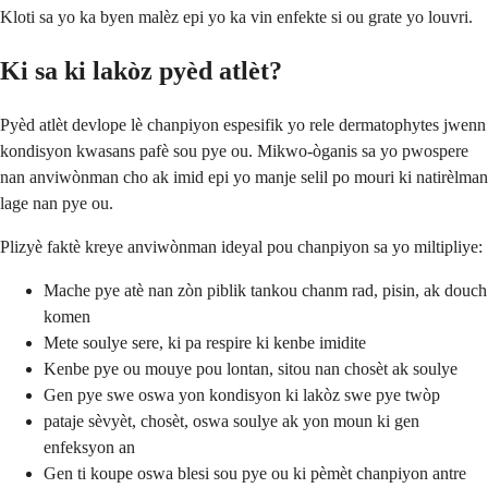
Kloti sa yo ka byen malèz epi yo ka vin enfekte si ou grate yo louvri.
Ki sa ki lakòz pyèd atlèt?
Pyèd atlèt devlope lè chanpiyon espesifik yo rele dermatophytes jwenn
kondisyon kwasans pafè sou pye ou. Mikwo-òganis sa yo pwospere
nan anviwònman cho ak imid epi yo manje selil po mouri ki natirèlman
lage nan pye ou.
Plizyè faktè kreye anviwònman ideyal pou chanpiyon sa yo miltipliye:
Mache pye atè nan zòn piblik tankou chanm rad, pisin, ak douch
komen
Mete soulye sere, ki pa respire ki kenbe imidite
Kenbe pye ou mouye pou lontan, sitou nan chosèt ak soulye
Gen pye swe oswa yon kondisyon ki lakòz swe pye twòp
pataje sèvyèt, chosèt, oswa soulye ak yon moun ki gen
enfeksyon an
Gen ti koupe oswa blesi sou pye ou ki pèmèt chanpiyon antre