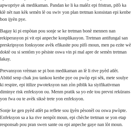
apwopriye ak medikaman. Pandan ke li ka malèz epi fristran, pifò ka
klè nèt nan kèk semèn lè ou swiv yon plan tretman konsistan epi kenbe
bon ijyèn pye.
Bagay ki pi enpòtan pou sonje se ke tretman bonè mennen nan
rekiperasyon pi vit epi anpeche konplikasyon. Tretman antifungal san
preskripsyon fonksyone avèk efikasite pou pifò moun, men pa ezite wè
doktè ou si sentòm yo pèsiste oswa vin pi mal apre de semèn tretman
lakay.
Prevansyon vrèman se pi bon medikaman an lè li rive pyèd atlèt.
Abitid senp chak jou tankou kenbe pye ou pwòp epi sèk, mete soulye
ki respire, epi itilize pwoteksyon nan zòn piblik ka siyifikativman
diminye risk enfeksyon ou. Menm pratik sa yo ede tou prevni rekürans
yon fwa ou te avèk siksè trete yon enfeksyon.
Sonje ke gen pyèd atlèt pa reflete sou ijyèn pèsonèl ou oswa pwòpte.
Enfeksyon sa a ka rive nenpòt moun, epi chèche tretman se yon etap
responsab pou pran swen sante ou epi anpeche gaye nan lòt moun.