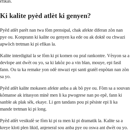
efikas.
Ki kalite pyèd atlèt ki genyen?
Pyèd atlèt parèt nan twa fòm prensipal, chak afekte diferan zòn nan
pye ou. Konprann ki kalite ou genyen ka ede ou ak doktè ou chwazi
apwòch tretman ki pi efikas la.
Kalite interdigital la se fòm ki pi komen ou pral rankontre. Vèsyon sa a
devlope ant dwèt ou yo, sa ki lakòz po a vin blan, mouye, epi fasil
fann. Ou ta ka remake yon odè mwazi epi santi gratèl enpòtan nan zòn
sa yo.
Pyèd atlèt kalite mokasen afekte anba a ak bò pye ou. Fòm sa a souvan
kòmanse ak iritasyon minè men li ka pwogrese nan po epè, fann ki
sanble ak plak sèk, ekaye. Li gen tandans pou pi pèsiste epi li ka
mande tretman ki pi long.
Pyèd atlèt vesikulè se fòm ki pi ra men ki pi dramatik la. Kalite sa a
kreye kloti plen likid, anjeneral sou anba pye ou oswa ant dwèt ou yo.