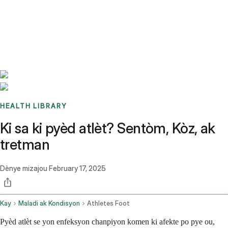
Benchmarks
Stories
FAQ
Sign up / Log in
HEALTH LIBRARY
Ki sa ki pyèd atlèt? Sentòm, Kòz, ak
tretman
Dènye mizajou
February 17, 2025
Kay
Maladi ak Kondisyon
Athletes Foot
Pyèd atlèt se yon enfeksyon chanpiyon komen ki afekte po pye ou,