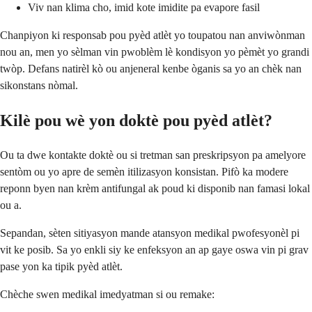
Viv nan klima cho, imid kote imidite pa evapore fasil
Chanpiyon ki responsab pou pyèd atlèt yo toupatou nan anviwònman
nou an, men yo sèlman vin pwoblèm lè kondisyon yo pèmèt yo grandi
twòp. Defans natirèl kò ou anjeneral kenbe òganis sa yo an chèk nan
sikonstans nòmal.
Kilè pou wè yon doktè pou pyèd atlèt?
Ou ta dwe kontakte doktè ou si tretman san preskripsyon pa amelyore
sentòm ou yo apre de semèn itilizasyon konsistan. Pifò ka modere
reponn byen nan krèm antifungal ak poud ki disponib nan famasi lokal
ou a.
Sepandan, sèten sitiyasyon mande atansyon medikal pwofesyonèl pi
vit ke posib. Sa yo enkli siy ke enfeksyon an ap gaye oswa vin pi grav
pase yon ka tipik pyèd atlèt.
Chèche swen medikal imedyatman si ou remake: