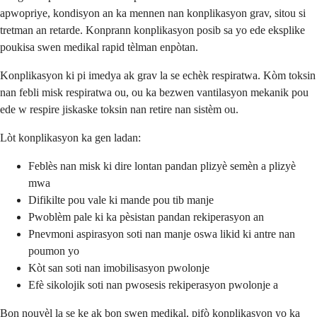
apwopriye, kondisyon an ka mennen nan konplikasyon grav, sitou si
tretman an retarde. Konprann konplikasyon posib sa yo ede eksplike
poukisa swen medikal rapid tèlman enpòtan.
Konplikasyon ki pi imedya ak grav la se echèk respiratwa. Kòm toksin
nan febli misk respiratwa ou, ou ka bezwen vantilasyon mekanik pou
ede w respire jiskaske toksin nan retire nan sistèm ou.
Lòt konplikasyon ka gen ladan:
Feblès nan misk ki dire lontan pandan plizyè semèn a plizyè
mwa
Difikilte pou vale ki mande pou tib manje
Pwoblèm pale ki ka pèsistan pandan rekiperasyon an
Pnevmoni aspirasyon soti nan manje oswa likid ki antre nan
poumon yo
Kòt san soti nan imobilisasyon pwolonje
Efè sikolojik soti nan pwosesis rekiperasyon pwolonje a
Bon nouvèl la se ke ak bon swen medikal, pifò konplikasyon yo ka