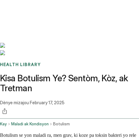
Benchmarks
Stories
FAQ
Sign up / Log in
HEALTH LIBRARY
Kisa Botulism Ye? Sentòm, Kòz, ak
Tretman
Dènye mizajou
February 17, 2025
Kay
Maladi ak Kondisyon
Botulism
Botulism se yon maladi ra, men grav, ki koze pa toksin bakteri yo rele