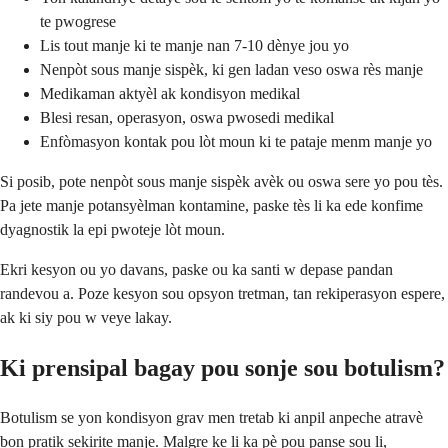
te pwogrese
Lis tout manje ki te manje nan 7-10 dènye jou yo
Nenpòt sous manje sispèk, ki gen ladan veso oswa rès manje
Medikaman aktyèl ak kondisyon medikal
Blesi resan, operasyon, oswa pwosedi medikal
Enfòmasyon kontak pou lòt moun ki te pataje menm manje yo
Si posib, pote nenpòt sous manje sispèk avèk ou oswa sere yo pou tès.
Pa jete manje potansyèlman kontamine, paske tès li ka ede konfime
dyagnostik la epi pwoteje lòt moun.
Ekri kesyon ou yo davans, paske ou ka santi w depase pandan
randevou a. Poze kesyon sou opsyon tretman, tan rekiperasyon espere,
ak ki siy pou w veye lakay.
Ki prensipal bagay pou sonje sou botulism?
Botulism se yon kondisyon grav men tretab ki anpil anpeche atravè
bon pratik sekirite manje. Malgre ke li ka pè pou panse sou li,