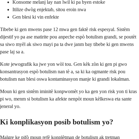
Konsome melanj lay nan lwil ki pa byen estoke
Itilize dwòg enjektab, sitou eroin nwa
Gen blesi ki vin enfekte
Tibebe ki gen mwens pase 12 mwa gen faktè risk espesyal. Sistèm
dijestif yo pa ase matirite pou anpeche espò botulism grandi, se poutèt
sa siwo myèl ak siwo mayi pa ta dwe janm bay tibebe ki gen mwens
pase laj sa a.
Kote jewografik ka jwe yon wòl tou. Gen kèk zòn ki gen pi gwo
konsantrasyon espò botulism nan tè a, sa ki ka ogmante risk pou
botulism nan blesi oswa kontaminasyon manje ki grandi lokalman.
Moun ki gen sistèm iminitè konpwomèt yo ka gen yon risk yon ti kras
pi wo, menm si botulism ka afekte nenpòt moun kèlkeswa eta sante
jeneral yo.
Ki konplikasyon posib botulism yo?
Malgre ke pifò moun refè konplètman de botulism ak tretman