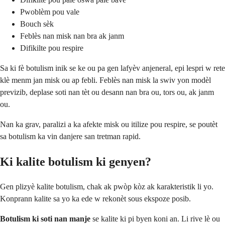
Pwoblèm pou vale
Bouch sèk
Feblès nan misk nan bra ak janm
Difikilte pou respire
Sa ki fè botulism inik se ke ou pa gen lafyèv anjeneral, epi lespri w rete
klè menm jan misk ou ap febli. Feblès nan misk la swiv yon modèl
previzib, deplase soti nan tèt ou desann nan bra ou, tors ou, ak janm
ou.
Nan ka grav, paralizi a ka afekte misk ou itilize pou respire, se poutèt
sa botulism ka vin danjere san tretman rapid.
Ki kalite botulism ki genyen?
Gen plizyè kalite botulism, chak ak pwòp kòz ak karakteristik li yo.
Konprann kalite sa yo ka ede w rekonèt sous ekspoze posib.
Botulism ki soti nan manje
se kalite ki pi byen koni an. Li rive lè ou