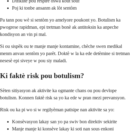
Difikilte pou respire oswa kout souf
Poj ki tonbe ansanm ak lòt sentòm
Pa tann pou wè si sentòm yo amelyore poukont yo. Botulism ka
pwogrese rapidman, epi tretman bonè ak antitoksin ka anpeche
kondisyon an vin pi mal.
Si ou sispèk ou te manje manje kontamine, chèche swen medikal
menm anvan sentòm yo parèt. Doktè w la ka ede detèmine si tretman
nesesè epi siveye w pou siy maladi.
Ki faktè risk pou botulism?
Sèten sitiyasyon ak aktivite ka ogmante chans ou pou devlope
botulism. Konnen faktè risk sa yo ka ede w pran mezi prevansyon.
Risk ou ka pi wo si w regilyèman patisipe nan aktivite sa yo:
Konsèvasyon lakay san yo pa swiv bon direktiv sekirite
Manje manje ki konsève lakay ki soti nan sous enkoni