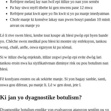
Refrijere melanj lay nan lwil epi itilize yo nan yon semèn
Pa bay siwo myèl tibebe ki gen mwens pase 12 mwa
Refrijere patat kwit apre yo fin kwit si yo pa manje imedyatman
Chofe manje ki konsève lakay nan pwen bouyi pandan 10 minit
anvan ou manje yo
Lè li rive swen blesi, kenbe tout koupe ak blesi pwòp epi byen bande
yo. Chèche swen medikal pou blesi ki montre siy enfeksyon, tankou
wouj, chalè, anfle, oswa egzeyon ki pa nòmal.
Si w itilize dwòg enjektab, itilize zegwi pwòp epi evite dwòg lari
tankou eroin nwa ka siyifikativman diminye risk ou pou botulism nan
blesi.
Fè konfyans ensten ou ak sekirite manje. Si yon bagay sanble, santi,
oswa gou diferan, pa manje li. Lè w gen dout, jete l.
Ki jan yo dyagnostike botulism?
Dyagnostike botulism enplike yon evalyasyon atansyon sentòm ou yo