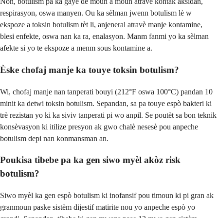
Non, botulism pa ka gaye de moun a moun atravè kontak aksidan,
respirasyon, oswa manyen. Ou ka sèlman jwenn botulism lè w
ekspoze a toksin botulism tèt li, anjeneral atravè manje kontamine,
blesi enfekte, oswa nan ka ra, enalasyon. Manm fanmi yo ka sèlman
afekte si yo te ekspoze a menm sous kontamine a.
Èske chofaj manje ka touye toksin botulism?
Wi, chofaj manje nan tanperati bouyi (212°F oswa 100°C) pandan 10
minit ka detwi toksin botulism. Sepandan, sa pa touye espò bakteri ki
trè rezistan yo ki ka siviv tanperati pi wo anpil. Se poutèt sa bon teknik
konsèvasyon ki itilize presyon ak gwo chalè nesesè pou anpeche
botulism depi nan konmansman an.
Poukisa tibebe pa ka gen siwo myèl akòz risk
botulism?
Siwo myèl ka gen espò botulism ki inofansif pou timoun ki pi gran ak
granmoun paske sistèm dijestif matirite nou yo anpeche espò yo