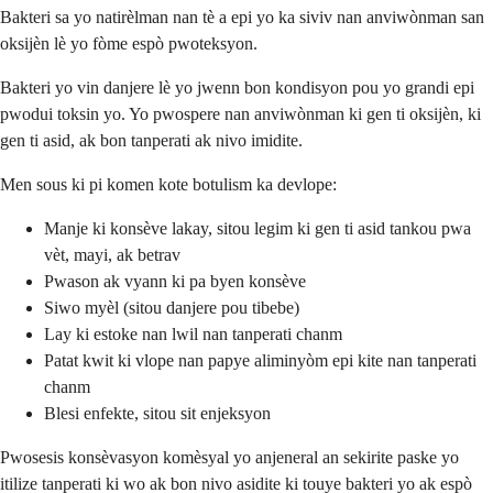
Bakteri sa yo natirèlman nan tè a epi yo ka siviv nan anviwònman san
oksijèn lè yo fòme espò pwoteksyon.
Bakteri yo vin danjere lè yo jwenn bon kondisyon pou yo grandi epi
pwodui toksin yo. Yo pwospere nan anviwònman ki gen ti oksijèn, ki
gen ti asid, ak bon tanperati ak nivo imidite.
Men sous ki pi komen kote botulism ka devlope:
Manje ki konsève lakay, sitou legim ki gen ti asid tankou pwa
vèt, mayi, ak betrav
Pwason ak vyann ki pa byen konsève
Siwo myèl (sitou danjere pou tibebe)
Lay ki estoke nan lwil nan tanperati chanm
Patat kwit ki vlope nan papye aliminyòm epi kite nan tanperati
chanm
Blesi enfekte, sitou sit enjeksyon
Pwosesis konsèvasyon komèsyal yo anjeneral an sekirite paske yo
itilize tanperati ki wo ak bon nivo asidite ki touye bakteri yo ak espò