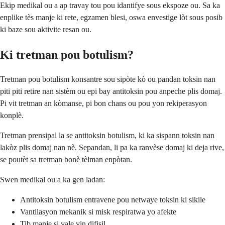
Ekip medikal ou a ap travay tou pou idantifye sous ekspoze ou. Sa ka
enplike tès manje ki rete, egzamen blesi, oswa envestige lòt sous posib
ki baze sou aktivite resan ou.
Ki tretman pou botulism?
Tretman pou botulism konsantre sou sipòte kò ou pandan toksin nan
piti piti retire nan sistèm ou epi bay antitoksin pou anpeche plis domaj.
Pi vit tretman an kòmanse, pi bon chans ou pou yon rekiperasyon
konplè.
Tretman prensipal la se antitoksin botulism, ki ka sispann toksin nan
lakòz plis domaj nan nè. Sepandan, li pa ka ranvèse domaj ki deja rive,
se poutèt sa tretman bonè tèlman enpòtan.
Swen medikal ou a ka gen ladan:
Antitoksin botulism entravene pou netwaye toksin ki sikile
Vantilasyon mekanik si misk respiratwa yo afekte
Tib manje si vale vin difisil