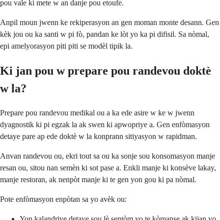
pou vale ki mete w an danje pou etoufe.
Anpil moun jwenn ke rekiperasyon an gen moman monte desann. Gen
kèk jou ou ka santi w pi fò, pandan ke lòt yo ka pi difisil. Sa nòmal,
epi amelyorasyon piti piti se modèl tipik la.
Ki jan pou w prepare pou randevou doktè
w la?
Prepare pou randevou medikal ou a ka ede asire w ke w jwenn
dyagnostik ki pi egzak la ak swen ki apwopriye a. Gen enfòmasyon
detaye pare ap ede doktè w la konprann sitiyasyon w rapidman.
Anvan randevou ou, ekri tout sa ou ka sonje sou konsomasyon manje
resan ou, sitou nan semèn ki sot pase a. Enkli manje ki konsève lakay,
manje restoran, ak nenpòt manje ki te gen yon gou ki pa nòmal.
Pote enfòmasyon enpòtan sa yo avèk ou:
Yon kalandriye detaye sou lè sentòm yo te kòmanse ak kijan yo