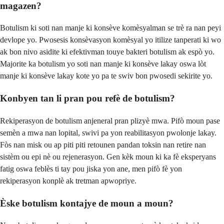
magazen?
Botulism ki soti nan manje ki konsève komèsyalman se trè ra nan peyi
devlope yo. Pwosesis konsèvasyon komèsyal yo itilize tanperati ki wo
ak bon nivo asidite ki efektivman touye bakteri botulism ak espò yo.
Majorite ka botulism yo soti nan manje ki konsève lakay oswa lòt
manje ki konsève lakay kote yo pa te swiv bon pwosedi sekirite yo.
Konbyen tan li pran pou refè de botulism?
Rekiperasyon de botulism anjeneral pran plizyè mwa. Pifò moun pase
semèn a mwa nan lopital, swivi pa yon reabilitasyon pwolonje lakay.
Fòs nan misk ou ap piti piti retounen pandan toksin nan retire nan
sistèm ou epi nè ou rejenerasyon. Gen kèk moun ki ka fè eksperyans
fatig oswa feblès ti tay pou jiska yon ane, men pifò fè yon
rekiperasyon konplè ak tretman apwopriye.
Èske botulism kontajye de moun a moun?