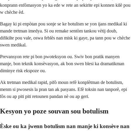
konprann enfòmasyon yo ka ede w rete an sekirite epi konnen kilè pou
w chèche èd.
Bagay ki pi enpòtan pou sonje se ke botulism se yon ijans medikal ki
mande tretman imedya. Si ou remake sentòm tankou vètij doub,
difikilte pou vale, oswa feblès nan misk ki gaye, pa tann pou w chèche
swen medikal.
Prevansyon rete pi bon pwoteksyon ou. Swiv bon pratik manyen
manje, bon teknik konsèvasyon, ak bon swen blesi ka dramatikman
diminye risk ekspoze ou.
Ak tretman medikal rapid, pifò moun refè konplètman de botulism,
menm si pwosesis la pran tan ak pasyans. Efè toksin nan tanporè, epi
fòs ou ap piti piti retounen pandan nè ou ap geri.
Kesyon yo poze souvan sou botulism
Èske ou ka jwenn botulism nan manje ki konsève nan