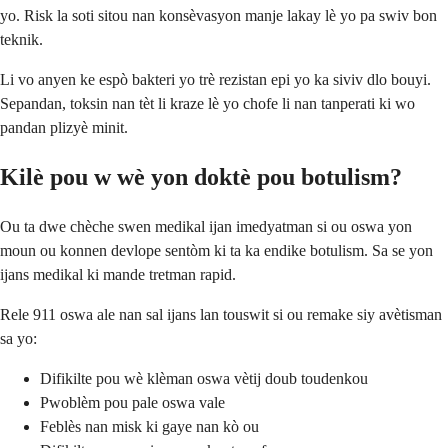
yo. Risk la soti sitou nan konsèvasyon manje lakay lè yo pa swiv bon
teknik.
Li vo anyen ke espò bakteri yo trè rezistan epi yo ka siviv dlo bouyi.
Sepandan, toksin nan tèt li kraze lè yo chofe li nan tanperati ki wo
pandan plizyè minit.
Kilè pou w wè yon doktè pou botulism?
Ou ta dwe chèche swen medikal ijan imedyatman si ou oswa yon
moun ou konnen devlope sentòm ki ta ka endike botulism. Sa se yon
ijans medikal ki mande tretman rapid.
Rele 911 oswa ale nan sal ijans lan touswit si ou remake siy avètisman
sa yo:
Difikilte pou wè klèman oswa vètij doub toudenkou
Pwoblèm pou pale oswa vale
Feblès nan misk ki gaye nan kò ou