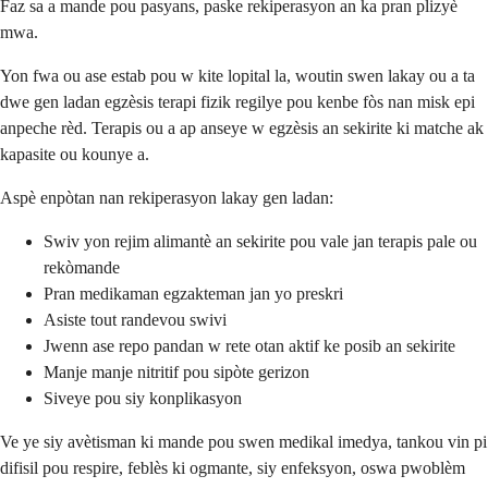
Faz sa a mande pou pasyans, paske rekiperasyon an ka pran plizyè
mwa.
Yon fwa ou ase estab pou w kite lopital la, woutin swen lakay ou a ta
dwe gen ladan egzèsis terapi fizik regilye pou kenbe fòs nan misk epi
anpeche rèd. Terapis ou a ap anseye w egzèsis an sekirite ki matche ak
kapasite ou kounye a.
Aspè enpòtan nan rekiperasyon lakay gen ladan:
Swiv yon rejim alimantè an sekirite pou vale jan terapis pale ou
rekòmande
Pran medikaman egzakteman jan yo preskri
Asiste tout randevou swivi
Jwenn ase repo pandan w rete otan aktif ke posib an sekirite
Manje manje nitritif pou sipòte gerizon
Siveye pou siy konplikasyon
Ve ye siy avètisman ki mande pou swen medikal imedya, tankou vin pi
difisil pou respire, feblès ki ogmante, siy enfeksyon, oswa pwoblèm