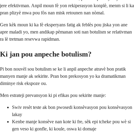
jere efektivman. Anpil moun fè yon rekiperasyon konplè, menm si li ka
pran plizyè mwa pou fòs nan misk retounen nan nòmal.
Gen kèk moun ki ka fè eksperyans fatig ak feblès pou jiska yon ane
apre maladi yo, men andikap pèmanan soti nan botulism se relativman
ra lè tretman resevwa rapidman.
Ki jan pou anpeche botulism?
Pi bon nouvèl sou botulism se ke li anpil anpeche atravè bon pratik
manyen manje ak sekirite. Pran bon prekosyon yo ka dramatikman
diminye risk ekspoze ou.
Men estrateji prevansyon ki pi efikas pou sekirite manje:
Swiv resèt teste ak bon pwosedi konsèvasyon pou konsèvasyon
lakay
Kenbe manje konsève nan kote ki fre, sèk epi tcheke pou wè si
gen veso ki gonfle, ki koule, oswa ki domaje