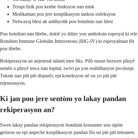
Terapi fizik pou kenbe fonksyon nan misk
Medikaman pou jere konplikasyon tankou enfeksyon
Netwayaj blesi ak antibyotik pou botulism nan blesi
Pou botulism nan tibebe, doktè yo itilize yon antitoksin espesyal ki rele
Botulism Immune Globulin Intravenous (BIG-IV) ki espesyalman fèt
pou tibebe.
Rekiperasyon an anjeneral ralanti men fiks. Pifò moun bezwen plizyè
semèn a plizyè mwa nan lopital, swivi pa yon reabilitasyon pwolonje.
Toksin nan piti piti disparèt, epi koneksyon nè ou yo piti piti
rejenerasyon.
Ki jan pou jere sentòm yo lakay pandan
rekiperasyon an?
Swen lakay pandan rekiperasyon botulism konsantre sou sipòte
gerizon ou epi anpeche konplikasyon pandan fòs ou piti piti retounen.