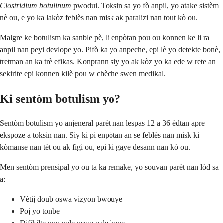
Clostridium botulinum
pwodui. Toksin sa yo fò anpil, yo atake sistèm
nè ou, e yo ka lakòz feblès nan misk ak paralizi nan tout kò ou.
Malgre ke botulism ka sanble pè, li enpòtan pou ou konnen ke li ra
anpil nan peyi devlope yo. Pifò ka yo anpeche, epi lè yo detekte bonè,
tretman an ka trè efikas. Konprann siy yo ak kòz yo ka ede w rete an
sekirite epi konnen kilè pou w chèche swen medikal.
Ki sentòm botulism yo?
Sentòm botulism yo anjeneral parèt nan lespas 12 a 36 èdtan apre
ekspoze a toksin nan. Siy ki pi enpòtan an se feblès nan misk ki
kòmanse nan tèt ou ak figi ou, epi ki gaye desann nan kò ou.
Men sentòm prensipal yo ou ta ka remake, yo souvan parèt nan lòd sa
a:
Vètij doub oswa vizyon bwouye
Poj yo tonbe
Difikilte pou pale oswa pale bave