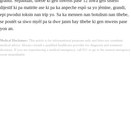
grandi. Sepandan, tibebe ki gen mwens pase 12 mwa gen sistèm
dijestif ki pa matirite ase ki pa ka anpeche espò sa yo jèmine, grandi,
epi pwodui toksin nan trip yo. Sa ka mennen nan botulism nan tibebe,
se poutèt sa siwo myèl pa ta dwe janm bay tibebe ki gen mwens pase
yon an.
Medical Disclaimer:
This article is for informational purposes only and does not constitute
medical advice. Always consult a qualified healthcare provider for diagnosis and treatment
decisions. If you are experiencing a medical emergency, call 911 or go to the nearest emergency
room immediately.