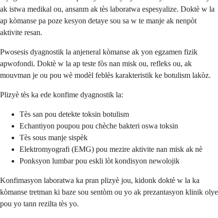
ak istwa medikal ou, ansanm ak tès laboratwa espesyalize. Doktè w la
ap kòmanse pa poze kesyon detaye sou sa w te manje ak nenpòt
aktivite resan.
Pwosesis dyagnostik la anjeneral kòmanse ak yon egzamen fizik
apwofondi. Doktè w la ap teste fòs nan misk ou, refleks ou, ak
mouvman je ou pou wè modèl feblès karakteristik ke botulism lakòz.
Plizyè tès ka ede konfime dyagnostik la:
Tès san pou detekte toksin botulism
Echantiyon poupou pou chèche bakteri oswa toksin
Tès sous manje sispèk
Elektromyografi (EMG) pou mezire aktivite nan misk ak nè
Ponksyon lumbar pou eskli lòt kondisyon newolojik
Konfimasyon laboratwa ka pran plizyè jou, kidonk doktè w la ka
kòmanse tretman ki baze sou sentòm ou yo ak prezantasyon klinik olye
pou yo tann rezilta tès yo.