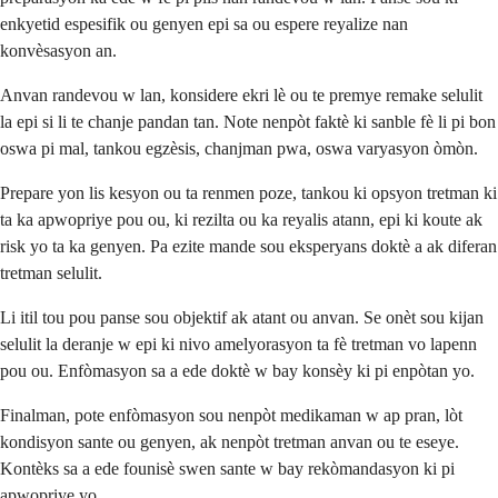
enkyetid espesifik ou genyen epi sa ou espere reyalize nan
konvèsasyon an.
Anvan randevou w lan, konsidere ekri lè ou te premye remake selulit
la epi si li te chanje pandan tan. Note nenpòt faktè ki sanble fè li pi bon
oswa pi mal, tankou egzèsis, chanjman pwa, oswa varyasyon òmòn.
Prepare yon lis kesyon ou ta renmen poze, tankou ki opsyon tretman ki
ta ka apwopriye pou ou, ki rezilta ou ka reyalis atann, epi ki koute ak
risk yo ta ka genyen. Pa ezite mande sou eksperyans doktè a ak diferan
tretman selulit.
Li itil tou pou panse sou objektif ak atant ou anvan. Se onèt sou kijan
selulit la deranje w epi ki nivo amelyorasyon ta fè tretman vo lapenn
pou ou. Enfòmasyon sa a ede doktè w bay konsèy ki pi enpòtan yo.
Finalman, pote enfòmasyon sou nenpòt medikaman w ap pran, lòt
kondisyon sante ou genyen, ak nenpòt tretman anvan ou te eseye.
Kontèks sa a ede founisè swen sante w bay rekòmandasyon ki pi
apwopriye yo.