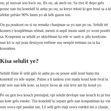
ou, pi souvan sou kwis ou, fès ou, ak anch ou. Sa rive lè depo grès
pouse nan tisi konektif ki anba po ou, sa kreye teksti ki gen boul sa a ki
afekte prèske 90% fanm yo ak kèk gason tou.
Ou pa poukont ou si ou remake chanjman sa yo nan po ou. Selulit trè
komen e konplètman nòmal, menm si anpil moun santi yo wont poutèt
sa. Konprann sa selulit ye aktyèlman ka ede w santi w plis konfyans
nan kò w epi pran desizyon enfòme sou nenpòt tretman ou ta ka
konsidere.
Kisa selulit ye?
Selulit fòme lè selil grès ki anba po ou pouse anlè kont bann tisi
konektif yo rele septae. Panse a li tankou yon matla koud kote twal la
rale sere nan kèk kote, sa kreye twou ak zòn leve ant liy koud yo.
Po ou gen twa kouch prensipal, epi selulit devlope nan kouch ki pi fon
an kote grès estoke. Tisi konektif ki separe grès nan konpatiman ka vin
sere oswa epè pandan tan. Lè selil grès elaji oswa estrikti tisi a chanje,