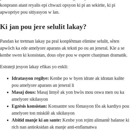
konprann atant reyalis epi chwazi opsyon ki pi an sekirite, ki pi
apwopriye pou sitiyasyon w lan.
Ki jan pou jere selulit lakay?
Pandan ke tretman lakay pa pral konplètman elimine selulit, sèten
apwòch ka ede amelyore aparans ak teksti po ou an jeneral. Kle a se
kenbe swen ki konsistan, dous olye pou w espere chanjman dramatik.
Estrateji jesyon lakay efikas yo enkli:
Idratasyon regilye:
Kenbe po w byen idrate ak idratan kalite
pou amelyore aparans an jeneral li
Masaj dous:
Masaj limyè ak yon bwòs mou oswa men ou ka
amelyore sikilasyon
Egzèsis konsistan:
Konsantre sou fòmasyon fòs ak kardiyo pou
amelyore ton miskilè ak sikilasyon
Abitid manje ki an sante:
Kenbe yon rejim alimantè balanse ki
rich nan antioksidan ak manje anti-enflamatwa