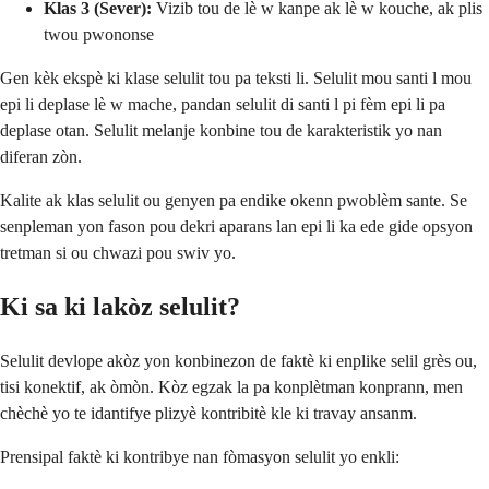
Klas 3 (Sever):
Vizib tou de lè w kanpe ak lè w kouche, ak plis
twou pwononse
Gen kèk ekspè ki klase selulit tou pa teksti li. Selulit mou santi l mou
epi li deplase lè w mache, pandan selulit di santi l pi fèm epi li pa
deplase otan. Selulit melanje konbine tou de karakteristik yo nan
diferan zòn.
Kalite ak klas selulit ou genyen pa endike okenn pwoblèm sante. Se
senpleman yon fason pou dekri aparans lan epi li ka ede gide opsyon
tretman si ou chwazi pou swiv yo.
Ki sa ki lakòz selulit?
Selulit devlope akòz yon konbinezon de faktè ki enplike selil grès ou,
tisi konektif, ak òmòn. Kòz egzak la pa konplètman konprann, men
chèchè yo te idantifye plizyè kontribitè kle ki travay ansanm.
Prensipal faktè ki kontribye nan fòmasyon selulit yo enkli: