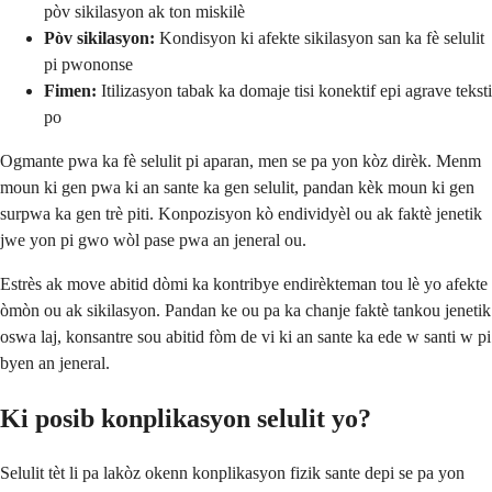
pòv sikilasyon ak ton miskilè
Pòv sikilasyon:
Kondisyon ki afekte sikilasyon san ka fè selulit
pi pwononse
Fimen:
Itilizasyon tabak ka domaje tisi konektif epi agrave teksti
po
Ogmante pwa ka fè selulit pi aparan, men se pa yon kòz dirèk. Menm
moun ki gen pwa ki an sante ka gen selulit, pandan kèk moun ki gen
surpwa ka gen trè piti. Konpozisyon kò endividyèl ou ak faktè jenetik
jwe yon pi gwo wòl pase pwa an jeneral ou.
Estrès ak move abitid dòmi ka kontribye endirèkteman tou lè yo afekte
òmòn ou ak sikilasyon. Pandan ke ou pa ka chanje faktè tankou jenetik
oswa laj, konsantre sou abitid fòm de vi ki an sante ka ede w santi w pi
byen an jeneral.
Ki posib konplikasyon selulit yo?
Selulit tèt li pa lakòz okenn konplikasyon fizik sante depi se pa yon