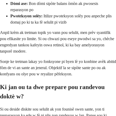
Dòmi ase:
Bon dòmi sipòte balans òmòn ak pwosesis
reparasyon po
Pwoteksyon solèy:
Itilize pwoteksyon solèy pou anpeche plis
domaj po ki ta ka fè selulit pi vizib
Anpil krèm ak tretman topik yo vann pou selulit, men prèv syantifik
pou efikasite yo limite. Si ou chwazi pou eseye pwodwi sa yo, chèche
engredyan tankou kafeyin oswa retinol, ki ka bay amelyorasyon
tanporè modere.
Sonje ke tretman lakay yo fonksyone pi byen lè yo konbine avèk abitid
fòm de vi an sante an jeneral. Objektif la se sipòte sante po ou ak
konfyans ou olye pou w reyalize pèfeksyon.
Ki jan ou ta dwe prepare pou randevou
doktè w?
Si ou deside diskite sou selulit ak yon founisè swen sante, yon ti
preparasyon ka ede w fè pi plis nan randevou w lan. Panse sou ki