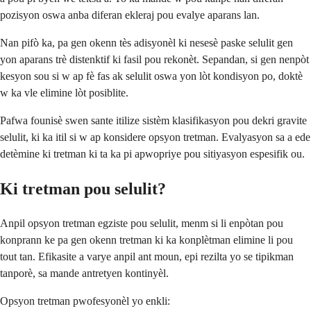
pozisyon oswa anba diferan ekleraj pou evalye aparans lan.
Nan pifò ka, pa gen okenn tès adisyonèl ki nesesè paske selulit gen
yon aparans trè distenktif ki fasil pou rekonèt. Sepandan, si gen nenpòt
kesyon sou si w ap fè fas ak selulit oswa yon lòt kondisyon po, doktè
w ka vle elimine lòt posiblite.
Pafwa founisè swen sante itilize sistèm klasifikasyon pou dekri gravite
selulit, ki ka itil si w ap konsidere opsyon tretman. Evalyasyon sa a ede
detèmine ki tretman ki ta ka pi apwopriye pou sitiyasyon espesifik ou.
Ki tretman pou selulit?
Anpil opsyon tretman egziste pou selulit, menm si li enpòtan pou
konprann ke pa gen okenn tretman ki ka konplètman elimine li pou
tout tan. Efikasite a varye anpil ant moun, epi rezilta yo se tipikman
tanporè, sa mande antretyen kontinyèl.
Opsyon tretman pwofesyonèl yo enkli: