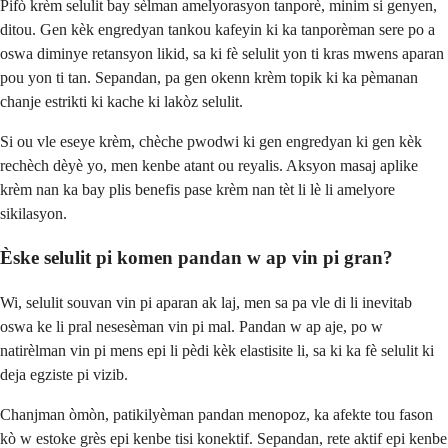
Pifò krèm selulit bay sèlman amelyorasyon tanporè, minim si genyen,
ditou. Gen kèk engredyan tankou kafeyin ki ka tanporèman sere po a
oswa diminye retansyon likid, sa ki fè selulit yon ti kras mwens aparan
pou yon ti tan. Sepandan, pa gen okenn krèm topik ki ka pèmanan
chanje estrikti ki kache ki lakòz selulit.
Si ou vle eseye krèm, chèche pwodwi ki gen engredyan ki gen kèk
rechèch dèyè yo, men kenbe atant ou reyalis. Aksyon masaj aplike
krèm nan ka bay plis benefis pase krèm nan tèt li lè li amelyore
sikilasyon.
Èske selulit pi komen pandan w ap vin pi gran?
Wi, selulit souvan vin pi aparan ak laj, men sa pa vle di li inevitab
oswa ke li pral nesesèman vin pi mal. Pandan w ap aje, po w
natirèlman vin pi mens epi li pèdi kèk elastisite li, sa ki ka fè selulit ki
deja egziste pi vizib.
Chanjman òmòn, patikilyèman pandan menopoz, ka afekte tou fason
kò w estoke grès epi kenbe tisi konektif. Sepandan, rete aktif epi kenbe