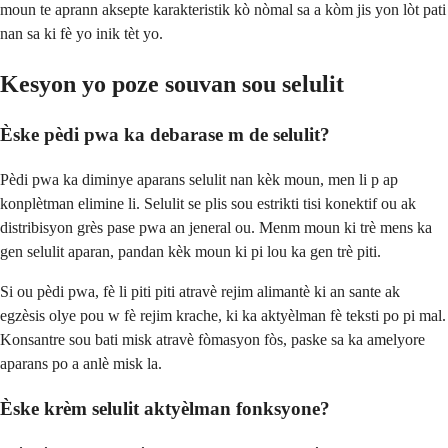
moun te aprann aksepte karakteristik kò nòmal sa a kòm jis yon lòt pati
nan sa ki fè yo inik tèt yo.
Kesyon yo poze souvan sou selulit
Èske pèdi pwa ka debarase m de selulit?
Pèdi pwa ka diminye aparans selulit nan kèk moun, men li p ap
konplètman elimine li. Selulit se plis sou estrikti tisi konektif ou ak
distribisyon grès pase pwa an jeneral ou. Menm moun ki trè mens ka
gen selulit aparan, pandan kèk moun ki pi lou ka gen trè piti.
Si ou pèdi pwa, fè li piti piti atravè rejim alimantè ki an sante ak
egzèsis olye pou w fè rejim krache, ki ka aktyèlman fè teksti po pi mal.
Konsantre sou bati misk atravè fòmasyon fòs, paske sa ka amelyore
aparans po a anlè misk la.
Èske krèm selulit aktyèlman fonksyone?