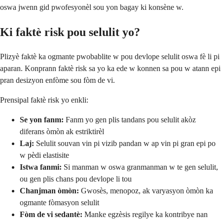
oswa jwenn gid pwofesyonèl sou yon bagay ki konsène w.
Ki faktè risk pou selulit yo?
Plizyè faktè ka ogmante pwobablite w pou devlope selulit oswa fè li pi
aparan. Konprann faktè risk sa yo ka ede w konnen sa pou w atann epi
pran desizyon enfòme sou fòm de vi.
Prensipal faktè risk yo enkli:
Se yon fanm:
Fanm yo gen plis tandans pou selulit akòz
diferans òmòn ak estriktirèl
Laj:
Selulit souvan vin pi vizib pandan w ap vin pi gran epi po
w pèdi elastisite
Istwa fanmi:
Si manman w oswa granmanman w te gen selulit,
ou gen plis chans pou devlope li tou
Chanjman òmòn:
Gwosès, menopoz, ak varyasyon òmòn ka
ogmante fòmasyon selulit
Fòm de vi sedantè:
Manke egzèsis regilye ka kontribye nan