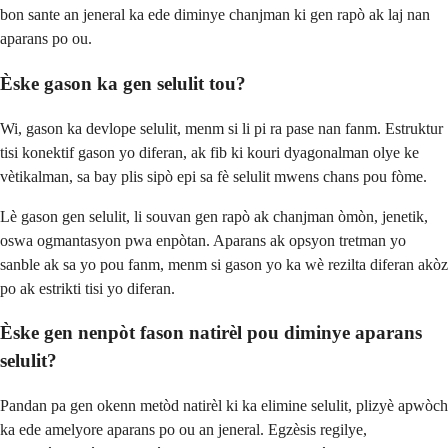
bon sante an jeneral ka ede diminye chanjman ki gen rapò ak laj nan
aparans po ou.
Èske gason ka gen selulit tou?
Wi, gason ka devlope selulit, menm si li pi ra pase nan fanm. Estruktur
tisi konektif gason yo diferan, ak fib ki kouri dyagonalman olye ke
vètikalman, sa bay plis sipò epi sa fè selulit mwens chans pou fòme.
Lè gason gen selulit, li souvan gen rapò ak chanjman òmòn, jenetik,
oswa ogmantasyon pwa enpòtan. Aparans ak opsyon tretman yo
sanble ak sa yo pou fanm, menm si gason yo ka wè rezilta diferan akòz
po ak estrikti tisi yo diferan.
Èske gen nenpòt fason natirèl pou diminye aparans
selulit?
Pandan pa gen okenn metòd natirèl ki ka elimine selulit, plizyè apwòch
ka ede amelyore aparans po ou an jeneral. Egzèsis regilye,