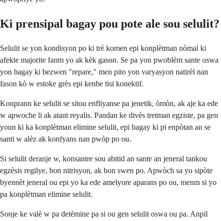
Ki prensipal bagay pou pote ale sou selulit?
Selulit se yon kondisyon po ki trè komen epi konplètman nòmal ki
afekte majorite fanm yo ak kèk gason. Se pa yon pwoblèm sante oswa
yon bagay ki bezwen "repare," men pito yon varyasyon natirèl nan
fason kò w estoke grès epi kenbe tisi konektif.
Konprann ke selulit se sitou enfliyanse pa jenetik, òmòn, ak aje ka ede
w apwoche li ak atant reyalis. Pandan ke divès tretman egziste, pa gen
youn ki ka konplètman elimine selulit, epi bagay ki pi enpòtan an se
santi w alèz ak konfyans nan pwòp po ou.
Si selulit deranje w, konsantre sou abitid an sante an jeneral tankou
egzèsis regilye, bon nitrisyon, ak bon swen po. Apwòch sa yo sipòte
byennèt jeneral ou epi yo ka ede amelyore aparans po ou, menm si yo
pa konplètman elimine selulit.
Sonje ke valè w pa detèmine pa si ou gen selulit oswa ou pa. Anpil