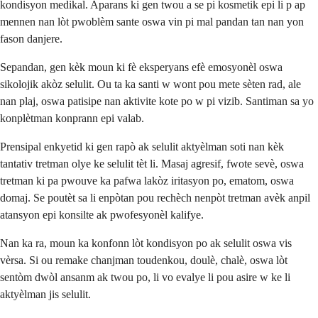
kondisyon medikal. Aparans ki gen twou a se pi kosmetik epi li p ap
mennen nan lòt pwoblèm sante oswa vin pi mal pandan tan nan yon
fason danjere.
Sepandan, gen kèk moun ki fè eksperyans efè emosyonèl oswa
sikolojik akòz selulit. Ou ta ka santi w wont pou mete sèten rad, ale
nan plaj, oswa patisipe nan aktivite kote po w pi vizib. Santiman sa yo
konplètman konprann epi valab.
Prensipal enkyetid ki gen rapò ak selulit aktyèlman soti nan kèk
tantativ tretman olye ke selulit tèt li. Masaj agresif, fwote sevè, oswa
tretman ki pa pwouve ka pafwa lakòz iritasyon po, ematom, oswa
domaj. Se poutèt sa li enpòtan pou rechèch nenpòt tretman avèk anpil
atansyon epi konsilte ak pwofesyonèl kalifye.
Nan ka ra, moun ka konfonn lòt kondisyon po ak selulit oswa vis
vèrsa. Si ou remake chanjman toudenkou, doulè, chalè, oswa lòt
sentòm dwòl ansanm ak twou po, li vo evalye li pou asire w ke li
aktyèlman jis selulit.