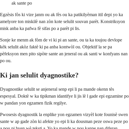
ak sante po
Egzèsis fòs ki vize janm ou ak fès ou ka patikilyèman itil depi yo ka
amelyore ton miskilè nan zòn kote selulit souvan parèt. Konstriksyon
misk anba ka pafwa fè sifas po a parèt pi lis.
Sonje ke menm ak fòm de vi ki pi an sante, ou ta ka toujou devlope
kèk selulit akòz faktè ki pa anba kontwòl ou. Objektif la se pa
pèfeksyon men pito sipòte sante an jeneral ou ak santi w konfyans nan
po ou.
Ki jan selulit dyagnostike?
Dyagnostike selulit se anjeneral senp epi li pa mande okenn tès
espesyal. Doktè w ka tipikman idantifye li jis lè l gade epi egzamine po
w pandan yon egzamen fizik regilye.
Pwosesis dyagnostik la enplike yon egzamen vizyèl kote founisè swen
sante w ap gade zòn ki afekte yo epi li ka dousman peze oswa peze po
a pou pi byen wè teksti a. Yo ka mande w pou kanpe nan diferan