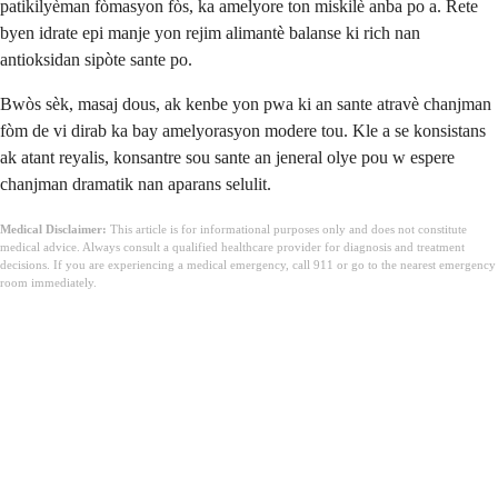
patikilyèman fòmasyon fòs, ka amelyore ton miskilè anba po a. Rete
byen idrate epi manje yon rejim alimantè balanse ki rich nan
antioksidan sipòte sante po.
Bwòs sèk, masaj dous, ak kenbe yon pwa ki an sante atravè chanjman
fòm de vi dirab ka bay amelyorasyon modere tou. Kle a se konsistans
ak atant reyalis, konsantre sou sante an jeneral olye pou w espere
chanjman dramatik nan aparans selulit.
Medical Disclaimer:
This article is for informational purposes only and does not constitute
medical advice. Always consult a qualified healthcare provider for diagnosis and treatment
decisions. If you are experiencing a medical emergency, call 911 or go to the nearest emergency
room immediately.