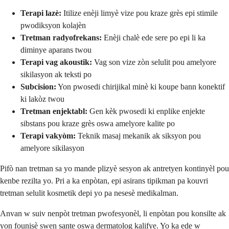
Terapi lazè:
Itilize enèji limyè vize pou kraze grès epi stimile
pwodiksyon kolajèn
Tretman radyofrekans:
Enèji chalè ede sere po epi li ka
diminye aparans twou
Terapi vag akoustik:
Vag son vize zòn selulit pou amelyore
sikilasyon ak teksti po
Subcision:
Yon pwosedi chirijikal minè ki koupe bann konektif
ki lakòz twou
Tretman enjektabl:
Gen kèk pwosedi ki enplike enjekte
sibstans pou kraze grès oswa amelyore kalite po
Terapi vakyòm:
Teknik masaj mekanik ak siksyon pou
amelyore sikilasyon
Pifò nan tretman sa yo mande plizyè sesyon ak antretyen kontinyèl pou
kenbe rezilta yo. Pri a ka enpòtan, epi asirans tipikman pa kouvri
tretman selulit kosmetik depi yo pa nesesè medikalman.
Anvan w suiv nenpòt tretman pwofesyonèl, li enpòtan pou konsilte ak
yon founisè swen sante oswa dermatolog kalifye. Yo ka ede w