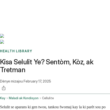
Benchmarks
Stories
FAQ
Sign up / Log in
HEALTH LIBRARY
Kisa Selulit Ye? Sentòm, Kòz, ak
Tretman
Dènye mizajou
February 17, 2025
Kay
Maladi ak Kondisyon
Cellulite
Selulit se aparans ki gen twou, tankou fwomaj kay la ki parèt sou po