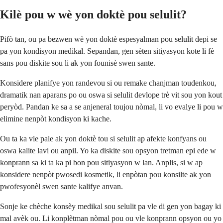
Kilè pou w wè yon doktè pou selulit?
Pifò tan, ou pa bezwen wè yon doktè espesyalman pou selulit depi se
pa yon kondisyon medikal. Sepandan, gen sèten sitiyasyon kote li fè
sans pou diskite sou li ak yon founisè swen sante.
Konsidere planifye yon randevou si ou remake chanjman toudenkou,
dramatik nan aparans po ou oswa si selulit devlope trè vit sou yon kout
peryòd. Pandan ke sa a se anjeneral toujou nòmal, li vo evalye li pou w
elimine nenpòt kondisyon ki kache.
Ou ta ka vle pale ak yon doktè tou si selulit ap afekte konfyans ou
oswa kalite lavi ou anpil. Yo ka diskite sou opsyon tretman epi ede w
konprann sa ki ta ka pi bon pou sitiyasyon w lan. Anplis, si w ap
konsidere nenpòt pwosedi kosmetik, li enpòtan pou konsilte ak yon
pwofesyonèl swen sante kalifye anvan.
Sonje ke chèche konsèy medikal sou selulit pa vle di gen yon bagay ki
mal avèk ou. Li konplètman nòmal pou ou vle konprann opsyon ou yo