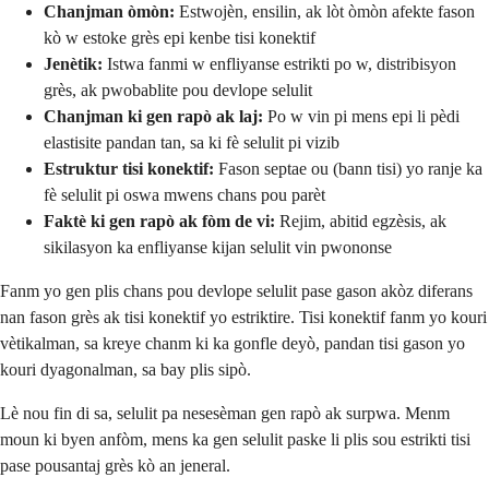
Chanjman òmòn:
Estwojèn, ensilin, ak lòt òmòn afekte fason
kò w estoke grès epi kenbe tisi konektif
Jenètik:
Istwa fanmi w enfliyanse estrikti po w, distribisyon
grès, ak pwobablite pou devlope selulit
Chanjman ki gen rapò ak laj:
Po w vin pi mens epi li pèdi
elastisite pandan tan, sa ki fè selulit pi vizib
Estruktur tisi konektif:
Fason septae ou (bann tisi) yo ranje ka
fè selulit pi oswa mwens chans pou parèt
Faktè ki gen rapò ak fòm de vi:
Rejim, abitid egzèsis, ak
sikilasyon ka enfliyanse kijan selulit vin pwononse
Fanm yo gen plis chans pou devlope selulit pase gason akòz diferans
nan fason grès ak tisi konektif yo estriktire. Tisi konektif fanm yo kouri
vètikalman, sa kreye chanm ki ka gonfle deyò, pandan tisi gason yo
kouri dyagonalman, sa bay plis sipò.
Lè nou fin di sa, selulit pa nesesèman gen rapò ak surpwa. Menm
moun ki byen anfòm, mens ka gen selulit paske li plis sou estrikti tisi
pase pousantaj grès kò an jeneral.