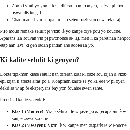
Zòn ki santi yo yon ti kras diferan nan manyen, pafwa pi mou
oswa plis inegal
Chanjman ki vin pi aparan nan sèten pozisyon oswa ekleraj
Pifò moun remake selulit pi vizib lè yo kanpe olye pou yo kouche.
Aparans lan souvan vin pi pwononse ak laj, men li ka parèt nan nenpòt
etap nan lavi, ki gen ladan pandan ane adolesan yo.
Ki kalite selulit ki genyen?
Doktè tipikman klase selulit nan diferan klas ki baze sou kijan li vizib
epi kijan li afekte sifas po a. Konprann kalite sa yo ka ede w pi byen
dekri sa w ap fè eksperyans bay yon founisè swen sante.
Prensipal kalite yo enkli:
Klas 1 (Modere):
Vizib sèlman lè w peze po a, pa aparan lè w
kanpe oswa kouche
Klas 2 (Mwayen):
Vizib lè w kanpe men disparèt lè w kouche