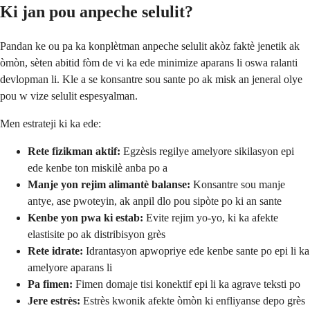
Ki jan pou anpeche selulit?
Pandan ke ou pa ka konplètman anpeche selulit akòz faktè jenetik ak
òmòn, sèten abitid fòm de vi ka ede minimize aparans li oswa ralanti
devlopman li. Kle a se konsantre sou sante po ak misk an jeneral olye
pou w vize selulit espesyalman.
Men estrateji ki ka ede:
Rete fizikman aktif:
Egzèsis regilye amelyore sikilasyon epi
ede kenbe ton miskilè anba po a
Manje yon rejim alimantè balanse:
Konsantre sou manje
antye, ase pwoteyin, ak anpil dlo pou sipòte po ki an sante
Kenbe yon pwa ki estab:
Evite rejim yo-yo, ki ka afekte
elastisite po ak distribisyon grès
Rete idrate:
Idrantasyon apwopriye ede kenbe sante po epi li ka
amelyore aparans li
Pa fimen:
Fimen domaje tisi konektif epi li ka agrave teksti po
Jere estrès:
Estrès kwonik afekte òmòn ki enfliyanse depo grès