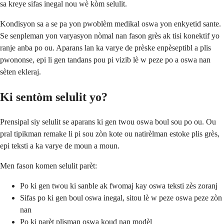
sa kreye sifas inegal nou wè kòm selulit.
Kondisyon sa a se pa yon pwoblèm medikal oswa yon enkyetid sante.
Se senpleman yon varyasyon nòmal nan fason grès ak tisi konektif yo
ranje anba po ou. Aparans lan ka varye de prèske enpèseptibl a plis
pwononse, epi li gen tandans pou pi vizib lè w peze po a oswa nan
sèten ekleraj.
Ki sentòm selulit yo?
Prensipal siy selulit se aparans ki gen twou oswa boul sou po ou. Ou
pral tipikman remake li pi sou zòn kote ou natirèlman estoke plis grès,
epi teksti a ka varye de moun a moun.
Men fason komen selulit parèt:
Po ki gen twou ki sanble ak fwomaj kay oswa teksti zès zoranj
Sifas po ki gen boul oswa inegal, sitou lè w peze oswa peze zòn
nan
Po ki parèt plisman oswa koud nan modèl