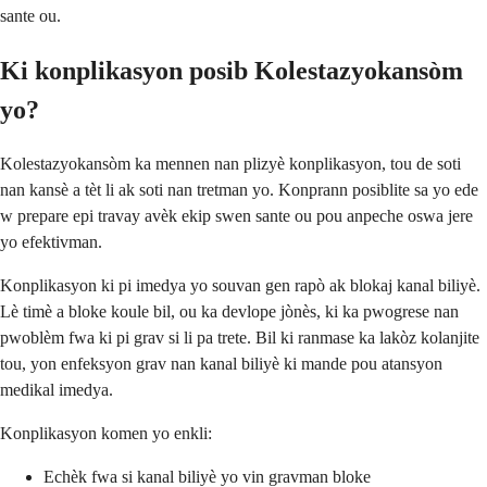
sante ou.
Ki konplikasyon posib Kolestazyokansòm
yo?
Kolestazyokansòm ka mennen nan plizyè konplikasyon, tou de soti
nan kansè a tèt li ak soti nan tretman yo. Konprann posiblite sa yo ede
w prepare epi travay avèk ekip swen sante ou pou anpeche oswa jere
yo efektivman.
Konplikasyon ki pi imedya yo souvan gen rapò ak blokaj kanal biliyè.
Lè timè a bloke koule bil, ou ka devlope jònès, ki ka pwogrese nan
pwoblèm fwa ki pi grav si li pa trete. Bil ki ranmase ka lakòz kolanjite
tou, yon enfeksyon grav nan kanal biliyè ki mande pou atansyon
medikal imedya.
Konplikasyon komen yo enkli:
Echèk fwa si kanal biliyè yo vin gravman bloke