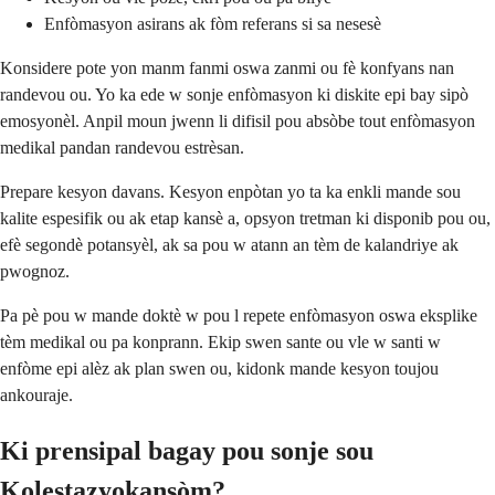
Enfòmasyon asirans ak fòm referans si sa nesesè
Konsidere pote yon manm fanmi oswa zanmi ou fè konfyans nan
randevou ou. Yo ka ede w sonje enfòmasyon ki diskite epi bay sipò
emosyonèl. Anpil moun jwenn li difisil pou absòbe tout enfòmasyon
medikal pandan randevou estrèsan.
Prepare kesyon davans. Kesyon enpòtan yo ta ka enkli mande sou
kalite espesifik ou ak etap kansè a, opsyon tretman ki disponib pou ou,
efè segondè potansyèl, ak sa pou w atann an tèm de kalandriye ak
pwognoz.
Pa pè pou w mande doktè w pou l repete enfòmasyon oswa eksplike
tèm medikal ou pa konprann. Ekip swen sante ou vle w santi w
enfòme epi alèz ak plan swen ou, kidonk mande kesyon toujou
ankouraje.
Ki prensipal bagay pou sonje sou
Kolestazyokansòm?