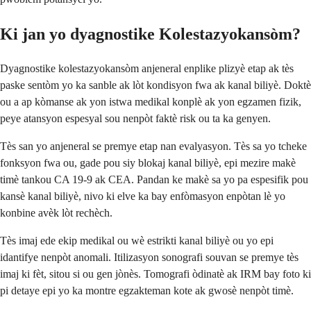
Ki jan yo dyagnostike Kolestazyokansòm?
Dyagnostike kolestazyokansòm anjeneral enplike plizyè etap ak tès
paske sentòm yo ka sanble ak lòt kondisyon fwa ak kanal biliyè. Doktè
ou a ap kòmanse ak yon istwa medikal konplè ak yon egzamen fizik,
peye atansyon espesyal sou nenpòt faktè risk ou ta ka genyen.
Tès san yo anjeneral se premye etap nan evalyasyon. Tès sa yo tcheke
fonksyon fwa ou, gade pou siy blokaj kanal biliyè, epi mezire makè
timè tankou CA 19-9 ak CEA. Pandan ke makè sa yo pa espesifik pou
kansè kanal biliyè, nivo ki elve ka bay enfòmasyon enpòtan lè yo
konbine avèk lòt rechèch.
Tès imaj ede ekip medikal ou wè estrikti kanal biliyè ou yo epi
idantifye nenpòt anomali. Itilizasyon sonografi souvan se premye tès
imaj ki fèt, sitou si ou gen jònès. Tomografi òdinatè ak IRM bay foto ki
pi detaye epi yo ka montre egzakteman kote ak gwosè nenpòt timè.