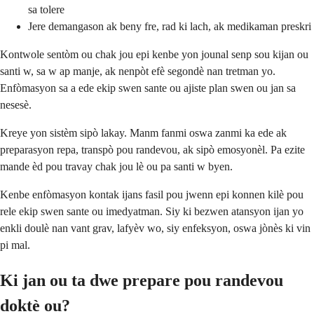
sa tolere
Jere demangason ak beny fre, rad ki lach, ak medikaman preskri
Kontwole sentòm ou chak jou epi kenbe yon jounal senp sou kijan ou
santi w, sa w ap manje, ak nenpòt efè segondè nan tretman yo.
Enfòmasyon sa a ede ekip swen sante ou ajiste plan swen ou jan sa
nesesè.
Kreye yon sistèm sipò lakay. Manm fanmi oswa zanmi ka ede ak
preparasyon repa, transpò pou randevou, ak sipò emosyonèl. Pa ezite
mande èd pou travay chak jou lè ou pa santi w byen.
Kenbe enfòmasyon kontak ijans fasil pou jwenn epi konnen kilè pou
rele ekip swen sante ou imedyatman. Siy ki bezwen atansyon ijan yo
enkli doulè nan vant grav, lafyèv wo, siy enfeksyon, oswa jònès ki vin
pi mal.
Ki jan ou ta dwe prepare pou randevou
doktè ou?