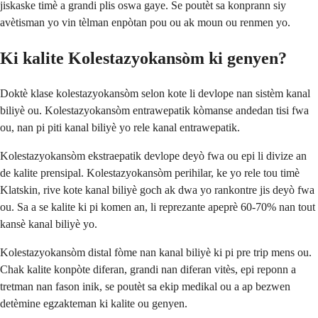
jiskaske timè a grandi plis oswa gaye. Se poutèt sa konprann siy
avètisman yo vin tèlman enpòtan pou ou ak moun ou renmen yo.
Ki kalite Kolestazyokansòm ki genyen?
Doktè klase kolestazyokansòm selon kote li devlope nan sistèm kanal
biliyè ou. Kolestazyokansòm entrawepatik kòmanse andedan tisi fwa
ou, nan pi piti kanal biliyè yo rele kanal entrawepatik.
Kolestazyokansòm ekstraepatik devlope deyò fwa ou epi li divize an
de kalite prensipal. Kolestazyokansòm perihilar, ke yo rele tou timè
Klatskin, rive kote kanal biliyè goch ak dwa yo rankontre jis deyò fwa
ou. Sa a se kalite ki pi komen an, li reprezante apeprè 60-70% nan tout
kansè kanal biliyè yo.
Kolestazyokansòm distal fòme nan kanal biliyè ki pi pre trip mens ou.
Chak kalite konpòte diferan, grandi nan diferan vitès, epi reponn a
tretman nan fason inik, se poutèt sa ekip medikal ou a ap bezwen
detèmine egzakteman ki kalite ou genyen.