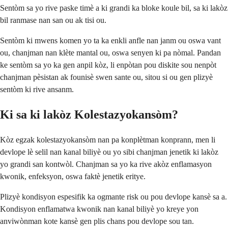
Sentòm sa yo rive paske timè a ki grandi ka bloke koule bil, sa ki lakòz
bil ranmase nan san ou ak tisi ou.
Sentòm ki mwens komen yo ta ka enkli anfle nan janm ou oswa vant
ou, chanjman nan klète mantal ou, oswa senyen ki pa nòmal. Pandan
ke sentòm sa yo ka gen anpil kòz, li enpòtan pou diskite sou nenpòt
chanjman pèsistan ak founisè swen sante ou, sitou si ou gen plizyè
sentòm ki rive ansanm.
Ki sa ki lakòz Kolestazyokansòm?
Kòz egzak kolestazyokansòm nan pa konplètman konprann, men li
devlope lè selil nan kanal biliyè ou yo sibi chanjman jenetik ki lakòz
yo grandi san kontwòl. Chanjman sa yo ka rive akòz enflamasyon
kwonik, enfeksyon, oswa faktè jenetik eritye.
Plizyè kondisyon espesifik ka ogmante risk ou pou devlope kansè sa a.
Kondisyon enflamatwa kwonik nan kanal biliyè yo kreye yon
anviwònman kote kansè gen plis chans pou devlope sou tan.