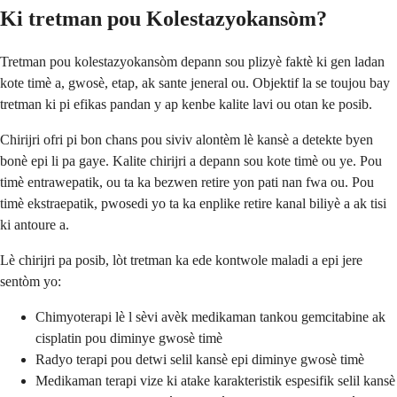
Ki tretman pou Kolestazyokansòm?
Tretman pou kolestazyokansòm depann sou plizyè faktè ki gen ladan
kote timè a, gwosè, etap, ak sante jeneral ou. Objektif la se toujou bay
tretman ki pi efikas pandan y ap kenbe kalite lavi ou otan ke posib.
Chirijri ofri pi bon chans pou siviv alontèm lè kansè a detekte byen
bonè epi li pa gaye. Kalite chirijri a depann sou kote timè ou ye. Pou
timè entrawepatik, ou ta ka bezwen retire yon pati nan fwa ou. Pou
timè ekstraepatik, pwosedi yo ta ka enplike retire kanal biliyè a ak tisi
ki antoure a.
Lè chirijri pa posib, lòt tretman ka ede kontwole maladi a epi jere
sentòm yo:
Chimyoterapi lè l sèvi avèk medikaman tankou gemcitabine ak
cisplatin pou diminye gwosè timè
Radyo terapi pou detwi selil kansè epi diminye gwosè timè
Medikaman terapi vize ki atake karakteristik espesifik selil kansè