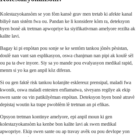
Kolestazyokansòm se yon fòm kansè grav men tretab ki afekte kanal
biliyè nan sistèm fwa ou. Pandan ke li konsidere kòm ra, deteksyon
byen bonè ak tretman apwopriye ka siyifikativman amelyore rezilta ak
kalite lavi.
Bagay ki pi enpòtan pou sonje se ke sentòm tankou jònès pèsistan,
doulè nan vant san esplikasyon, oswa chanjman nan pipi ak koulè sèl
ou pa ta dwe inyore. Siy sa yo mande pou evalyasyon medikal rapid,
menm si yo ka gen anpil kòz diferan.
Si ou gen faktè risk tankou kolanjite esklereuz prensipal, maladi fwa
kwonik, oswa maladi entesten enflamatwa, siveyans regilye ak ekip
swen sante ou vin patikilyèman enpòtan. Deteksyon byen bonè atravè
depistaj woutin ka trape pwoblèm lè tretman an pi efikas.
Opsyon tretman kontinye amelyore, epi anpil moun ki gen
kolestazyokansòm ka kenbe bon kalite lavi ak swen medikal
apwopriye. Ekip swen sante ou ap travay avèk ou pou devlope yon