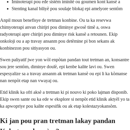
Iminoterapi pou ede sistèm iminitè ou goumen kont kansè a
Stenting kanal biliyè pou soulaje blokaj epi amelyore sentòm
Anpil moun benefisye de tretman konbine. Ou ta ka resevwa
chimyoterapi anvan chirijri pou diminye gwosè timè a, oswa
radyoterapi apre chirijri pou diminye risk kansè a retounen. Ekip
onkoloji ou a ap travay ansanm pou detèmine pi bon sekans ak
konbinezon pou sitiyasyon ou.
Swen paliyatif jwe yon wòl enpòtan pandan tout tretman an, konsantre
sou jere sentòm, diminye doulè, epi kenbe kalite lavi ou. Swen
espesyalize sa a travay ansanm ak tretman kansè ou epi li ka kòmanse
nan nenpòt etap nan vwayaj ou.
Etid klinik ka ofri aksè a tretman ki pi nouvo ki poko lajman disponib.
Ekip swen sante ou ka ede w eksplore si nenpòt etid klinik aktyèl yo ta
ka apwopriye pou kalite espesifik ou ak etap kolestazyokansòm.
Ki jan pou pran tretman lakay pandan