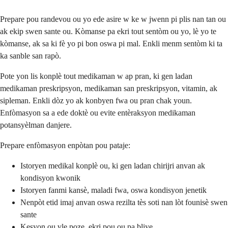
Prepare pou randevou ou yo ede asire w ke w jwenn pi plis nan tan ou
ak ekip swen sante ou. Kòmanse pa ekri tout sentòm ou yo, lè yo te
kòmanse, ak sa ki fè yo pi bon oswa pi mal. Enkli menm sentòm ki ta
ka sanble san rapò.
Pote yon lis konplè tout medikaman w ap pran, ki gen ladan
medikaman preskripsyon, medikaman san preskripsyon, vitamin, ak
sipleman. Enkli dòz yo ak konbyen fwa ou pran chak youn.
Enfòmasyon sa a ede doktè ou evite entèraksyon medikaman
potansyèlman danjere.
Prepare enfòmasyon enpòtan pou pataje:
Istoryen medikal konplè ou, ki gen ladan chirijri anvan ak
kondisyon kwonik
Istoryen fanmi kansè, maladi fwa, oswa kondisyon jenetik
Nenpòt etid imaj anvan oswa rezilta tès soti nan lòt founisè swen
sante
Kesyon ou vle poze, ekri pou ou pa bliye