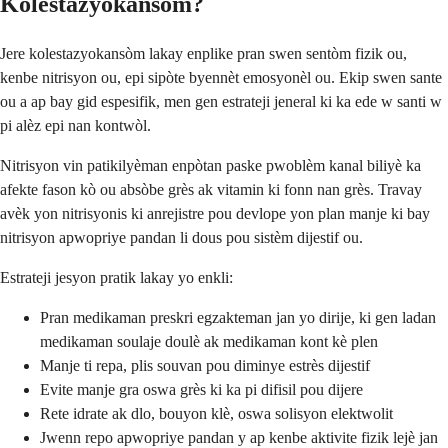
Kolestazyokansòm?
Jere kolestazyokansòm lakay enplike pran swen sentòm fizik ou,
kenbe nitrisyon ou, epi sipòte byennèt emosyonèl ou. Ekip swen sante
ou a ap bay gid espesifik, men gen estrateji jeneral ki ka ede w santi w
pi alèz epi nan kontwòl.
Nitrisyon vin patikilyèman enpòtan paske pwoblèm kanal biliyè ka
afekte fason kò ou absòbe grès ak vitamin ki fonn nan grès. Travay
avèk yon nitrisyonis ki anrejistre pou devlope yon plan manje ki bay
nitrisyon apwopriye pandan li dous pou sistèm dijestif ou.
Estrateji jesyon pratik lakay yo enkli:
Pran medikaman preskri egzakteman jan yo dirije, ki gen ladan
medikaman soulaje doulè ak medikaman kont kè plen
Manje ti repa, plis souvan pou diminye estrès dijestif
Evite manje gra oswa grès ki ka pi difisil pou dijere
Rete idrate ak dlo, bouyon klè, oswa solisyon elektwolit
Jwenn repo apwopriye pandan y ap kenbe aktivite fizik lejè jan