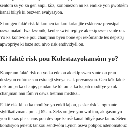
sentòm sa yo ka gen anpil kòz, konbinezon an ka endike yon pwoblèm
kanal biliyè ki bezwen evalyasyon.
Si ou gen faktè risk ki konnen tankou kolanjite esklereuz prensipal
oswa maladi fwa kwonik, kenbe swivi regilye ak ekip swen sante ou.
Yo ka kontwole pou chanjman byen bonè epi rekòmande tès depistaj
apwopriye ki baze sou nivo risk endividyèl ou.
Ki faktè risk pou Kolestazyokansòm yo?
Konprann faktè risk ou yo ka ede ou ak ekip swen sante ou pran
desizyon enfòme sou estrateji siveyans ak prevansyon. Gen kèk faktè
risk ou pa ka chanje, pandan ke lòt ou ta ka kapab modifye yo ak
chanjman nan fòm vi oswa tretman medikal.
Faktè risk ki pa ka modifye yo enkli laj ou, paske risk la ogmante
siyifikativman apre laj 65 an. Sèks ou jwe yon wòl tou, ak gason yo
yon ti kras plis chans pou devlope kansè kanal biliyè pase fanm. Sèten
kondisyon jenetik tankou sendwòm Lynch oswa polipoz adenomatouz