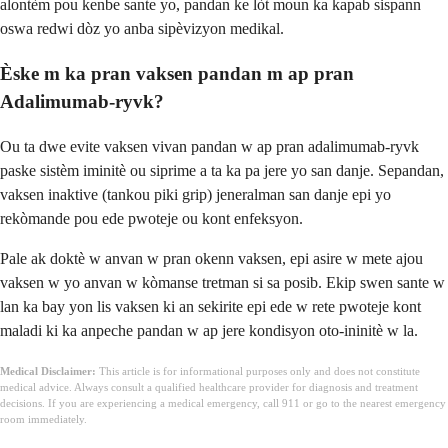
alontèm pou kenbe sante yo, pandan ke lòt moun ka kapab sispann
oswa redwi dòz yo anba sipèvizyon medikal.
Èske m ka pran vaksen pandan m ap pran
Adalimumab-ryvk?
Ou ta dwe evite vaksen vivan pandan w ap pran adalimumab-ryvk
paske sistèm iminitè ou siprime a ta ka pa jere yo san danje. Sepandan,
vaksen inaktive (tankou piki grip) jeneralman san danje epi yo
rekòmande pou ede pwoteje ou kont enfeksyon.
Pale ak doktè w anvan w pran okenn vaksen, epi asire w mete ajou
vaksen w yo anvan w kòmanse tretman si sa posib. Ekip swen sante w
lan ka bay yon lis vaksen ki an sekirite epi ede w rete pwoteje kont
maladi ki ka anpeche pandan w ap jere kondisyon oto-ininitè w la.
Medical Disclaimer:
This article is for informational purposes only and does not constitute
medical advice. Always consult a qualified healthcare provider for diagnosis and treatment
decisions. If you are experiencing a medical emergency, call 911 or go to the nearest emergency
room immediately.