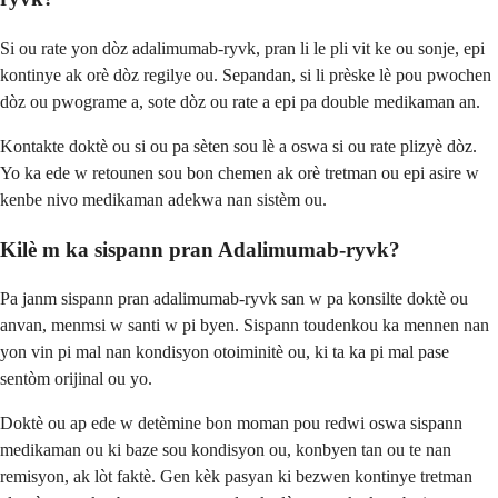
Si ou rate yon dòz adalimumab-ryvk, pran li le pli vit ke ou sonje, epi
kontinye ak orè dòz regilye ou. Sepandan, si li prèske lè pou pwochen
dòz ou pwograme a, sote dòz ou rate a epi pa double medikaman an.
Kontakte doktè ou si ou pa sèten sou lè a oswa si ou rate plizyè dòz.
Yo ka ede w retounen sou bon chemen ak orè tretman ou epi asire w
kenbe nivo medikaman adekwa nan sistèm ou.
Kilè m ka sispann pran Adalimumab-ryvk?
Pa janm sispann pran adalimumab-ryvk san w pa konsilte doktè ou
anvan, menmsi w santi w pi byen. Sispann toudenkou ka mennen nan
yon vin pi mal nan kondisyon otoiminitè ou, ki ta ka pi mal pase
sentòm orijinal ou yo.
Doktè ou ap ede w detèmine bon moman pou redwi oswa sispann
medikaman ou ki baze sou kondisyon ou, konbyen tan ou te nan
remisyon, ak lòt faktè. Gen kèk pasyan ki bezwen kontinye tretman