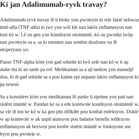
Ki jan Adalimumab-ryvk travay?
Adalimumab-ryvk travay lè li bloke yon pwoteyin ki rele faktè nekwoz
timè-alfa (TNF-alfa) ki jwe yon wòl kle nan lakòz enflamasyon nan
tout kò w. Lè ou gen yon kondisyon otoiminitè, kò ou pwodui twòp
nan pwoteyin sa a, sa ki mennen nan sentòm douloure ou fè
eksperyans yo.
Panse TNF-alpha kòm yon gad sekirite ki twò zele nan kò w k ap
atake tisi ki an sante pa erè. Medikaman sa a aji tankou yon manadjè
dou, ki di gad sekirite sa a pou kalme epi sispann lakòz enflamasyon ki
pa nesesè.
Sa a konsidere kòm yon medikaman fò paske li siprime yon pati nan
sistèm iminitè w. Pandan ke sa a ede kontwole kondisyon otoiminitè w,
sa vle di tou ke kò w ka gen plis difikilte pou konbat enfeksyon. Doktè
w ap kontwole w ak anpil atansyon pou balanse benefis rediksyon
enflamasyon ak bezwen pou kenbe sistèm iminitè w fonksyone ase
byen pou pwoteje w.