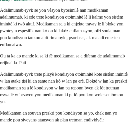
Adalimumab-ryvk se yon vèsyon byosimilè nan medikaman
adalimumab, ki ede trete kondisyon otoiminitè lè li kalme yon sistèm
iminitè ki twò aktif. Medikaman sa a ki enjekte travay lè li bloke yon
pwoteyin espesifik nan kò ou ki lakòz enflamasyon, ofri soulajman
pou kondisyon tankou atrit rimatoyid, psoriasis, ak maladi entesten
enflamatwa.
Ou ta ka ap mande ki sa ki fè medikaman sa a diferan de adalimumab
orijinal la. Pati
Adalimumab-ryvk trete plizyè kondisyon otoiminitè kote sistèm iminitè
w lan atake tisi ki an sante nan kò w lan pa erè. Doktè w lan ka preskri
medikaman sa a lè kondisyon w lan pa reponn byen ak lòt tretman
oswa lè w bezwen yon medikaman ki pi fò pou kontwole sentòm ou
yo.
Medikaman an souvan preskri pou kondisyon sa yo, chak nan yo
mande pou siveyans atansyon ak plan tretman endividyèl: