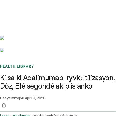
Benchmarks
Stories
FAQ
Sign up / Log in
HEALTH LIBRARY
Ki sa ki Adalimumab-ryvk: Itilizasyon,
Dòz, Efè segondè ak plis ankò
Dènye mizajou
April 3, 2026
Lakay
Medikaman
Adalimumab Ryvk Subcutaneous Route