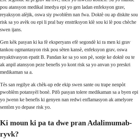
pou atansyon medikal imedya epi yo gen ladan enfeksyon grav,
reyaksyon alèjik, oswa siy pwoblèm nan fwa. Doktè ou ap diskite sou
risk sa yo avèk ou epi li pral bay enstriksyon klè sou ki lè pou chèche
swen ijans.
Gen kèk pasyan ki ka fè eksperyans efè segondè ki ra men ki grav
tankou ogmantasyon risk pou sèten kansè, enfeksyon grav, oswa
reyaktivasyon epatit B. Pandan ke sa yo son pè, sonje ke doktè ou te
ak anpil atansyon peze benefis yo kont risk sa yo anvan yo preskri
medikaman sa a.
Tès san regilye ak chèk-up ede ekip swen sante ou trape nenpòt
pwoblèm potansyèl bonè. Pifò pasyan tolere medikaman sa a byen epi
yo jwenn ke benefis ki genyen nan redwi enflamasyon ak amelyore
sentòm yo depase risk yo.
Ki moun ki pa ta dwe pran Adalimumab-
ryvk?