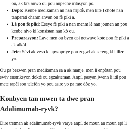
ou, ak bra anwo ou pou anpeche iritasyon po.
Depo:
Kenbe medikaman an nan frijidè, men kite l chofe nan
tanperati chanm anvan ou fè piki a.
Lè pou fè piki:
Eseye fè piki a nan menm lè nan jounen an pou
kenbe nivo ki konsistan nan kò ou.
Preparasyon:
Lave men ou byen epi netwaye kote pou fè piki a
ak alkòl.
Jete:
Sèvi ak veso ki apwopriye pou zegwi ak sereng ki itilize
yo.
Ou pa bezwen pran medikaman sa a ak manje, men li enpòtan pou
swiv enstriksyon doktè ou egzakteman. Anpil pasyan jwenn li itil pou
mete rapèl sou telefòn yo pou asire yo pa rate dòz yo.
Konbyen tan mwen ta dwe pran
Adalimumab-ryvk?
Dire tretman ak adalimumab-ryvk varye anpil de moun an moun epi li