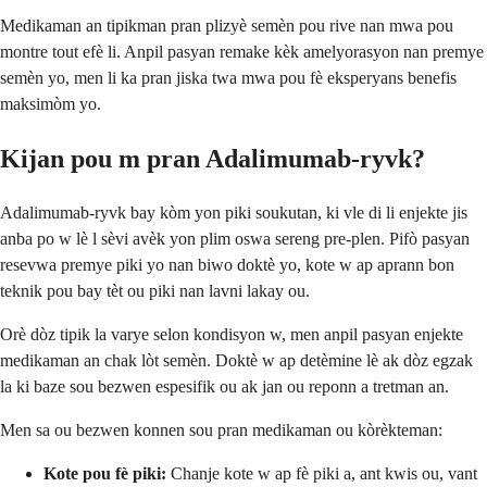
Medikaman an tipikman pran plizyè semèn pou rive nan mwa pou
montre tout efè li. Anpil pasyan remake kèk amelyorasyon nan premye
semèn yo, men li ka pran jiska twa mwa pou fè eksperyans benefis
maksimòm yo.
Kijan pou m pran Adalimumab-ryvk?
Adalimumab-ryvk bay kòm yon piki soukutan, ki vle di li enjekte jis
anba po w lè l sèvi avèk yon plim oswa sereng pre-plen. Pifò pasyan
resevwa premye piki yo nan biwo doktè yo, kote w ap aprann bon
teknik pou bay tèt ou piki nan lavni lakay ou.
Orè dòz tipik la varye selon kondisyon w, men anpil pasyan enjekte
medikaman an chak lòt semèn. Doktè w ap detèmine lè ak dòz egzak
la ki baze sou bezwen espesifik ou ak jan ou reponn a tretman an.
Men sa ou bezwen konnen sou pran medikaman ou kòrèkteman:
Kote pou fè piki:
Chanje kote w ap fè piki a, ant kwis ou, vant