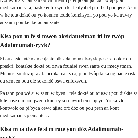
Kontwòl sik nan san ou vin menm pi enpòtan pandan w ap pran
medikaman sa a, paske enfeksyon ka fè dyabèt pi difisil pou jere. Asire
w ke tout doktè ou yo konnen toude kondisyon yo pou yo ka travay
ansanm pou kenbe ou an sante.
Kisa pou m fè si mwen aksidantèlman itilize twòp
Adalimumab-ryvk?
Si ou aksidantèlman enjekte plis adalimumab-ryvk pase sa doktè ou
preskri, kontakte doktè ou oswa founisè swen sante ou imedyatman.
Menmsi surdozaj ra ak medikaman sa a, pran twòp ta ka ogmante risk
ou genyen pou efè segondè oswa enfeksyon.
Pa tann pou wè si w santi w byen - rele doktè ou touswit pou diskite sa
k te pase epi pou jwenn konsèy sou pwochen etap yo. Yo ka vle
kontwole ou pi byen oswa ajiste orè dòz ou pou pran an kont
medikaman siplemantè a.
Kisa m ta dwe fè si m rate yon dòz Adalimumab-
ryvk?