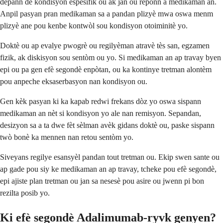
depann de kondisyon espesifik ou ak jan ou reponn a medikaman an.
Anpil pasyan pran medikaman sa a pandan plizyè mwa oswa menm
plizyè ane pou kenbe kontwòl sou kondisyon otoiminitè yo.
Doktè ou ap evalye pwogrè ou regilyèman atravè tès san, egzamen
fizik, ak diskisyon sou sentòm ou yo. Si medikaman an ap travay byen
epi ou pa gen efè segondè enpòtan, ou ka kontinye tretman alontèm
pou anpeche eksaserbasyon nan kondisyon ou.
Gen kèk pasyan ki ka kapab redwi frekans dòz yo oswa sispann
medikaman an nèt si kondisyon yo ale nan remisyon. Sepandan,
desizyon sa a ta dwe fèt sèlman avèk gidans doktè ou, paske sispann
twò bonè ka mennen nan retou sentòm yo.
Siveyans regilye esansyèl pandan tout tretman ou. Ekip swen sante ou
ap gade pou siy ke medikaman an ap travay, tcheke pou efè segondè,
epi ajiste plan tretman ou jan sa nesesè pou asire ou jwenn pi bon
rezilta posib yo.
Ki efè segondè Adalimumab-ryvk genyen?