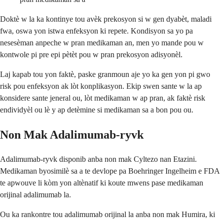
Doktè w la ka kontinye tou avèk prekosyon si w gen dyabèt, maladi
fwa, oswa yon istwa enfeksyon ki repete. Kondisyon sa yo pa
nesesèman anpeche w pran medikaman an, men yo mande pou w
kontwole pi pre epi pètèt pou w pran prekosyon adisyonèl.
Laj kapab tou yon faktè, paske granmoun aje yo ka gen yon pi gwo
risk pou enfeksyon ak lòt konplikasyon. Ekip swen sante w la ap
konsidere sante jeneral ou, lòt medikaman w ap pran, ak faktè risk
endividyèl ou lè y ap detèmine si medikaman sa a bon pou ou.
Non Mak Adalimumab-ryvk
Adalimumab-ryvk disponib anba non mak Cyltezo nan Etazini.
Medikaman byosimilè sa a te devlope pa Boehringer Ingelheim e FDA
te apwouve li kòm yon altènatif ki koute mwens pase medikaman
orijinal adalimumab la.
Ou ka rankontre tou adalimumab orijinal la anba non mak Humira, ki