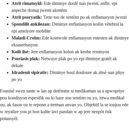
Atrit rimatoyid:
Ede diminye doulè nan jwenti, anfle, epi
anpeche domaj jwenti alontèm
Atrit psoryatik:
Trete tou de sentòm po ak enflamasyon jwenti
Spondilit ankilozan:
Diminye enflamasyon kolòn vètebral la
epi amelyore mobilite
Maladi Crohn:
Ede kontwole enflamasyon entesten ak diminye
eksaserbasyon
Kolit ilsè:
Jere enflamasyon kolon ak kenbe remisyon
Psoriasis plak:
Netwaye plak po yo epi diminye gratèl ak
dekale
Idradenit sipirativ:
Diminye boul douloure ak absè nan pliye
po yo
Founisè swen sante w lan ap detèmine si medikaman sa a apwopriye
pou kondisyon espesifik ou ki baze sou sentòm ou yo, istwa medikal
ou, ak fason ou te reponn a tretman anvan yo. Objektif la se toujou ede
w reyalize yon pi bon kalite lavi pandan w ap jere nenpòt risk
potansyèl.