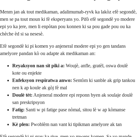
Menm jan ak tout medikaman, adalimumab-ryvk ka lakòz efè segondè,
men se pa tout moun ki fè eksperyans yo. Pifò efè segondè yo modere
epi yo ka jere, men li enpòtan pou konnen ki sa pou gade pou ou ka
chèche èd si sa nesesè.
Efè segondè ki pi komen yo anjeneral modere epi yo gen tandans
amelyore pandan kò ou adapte ak medikaman an:
Reyaksyon nan sit piki a:
Woujè, anfle, gratèl, oswa doulè
kote ou enjekte
Enfeksyon respiratwa anwo:
Sentòm ki sanble ak grip tankou
nen k ap koule ak gòj fè mal
Doulè tèt:
Anjeneral modere epi reponn byen ak soulaje doulè
san preskripsyon
Fatig:
Santi w pi fatige pase nòmal, sitou lè w ap kòmanse
tretman
Kè plen:
Pwoblèm nan vant ki tipikman amelyore ak tan
Efè segondè ki pi grav ka rive, men yo mwens komen. Sa yo mande