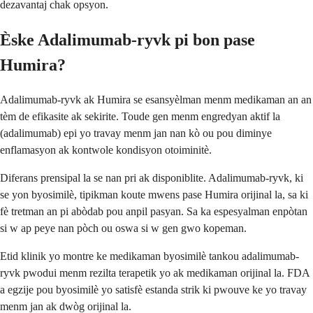
dezavantaj chak opsyon.
Èske Adalimumab-ryvk pi bon pase
Humira?
Adalimumab-ryvk ak Humira se esansyèlman menm medikaman an an
tèm de efikasite ak sekirite. Toude gen menm engredyan aktif la
(adalimumab) epi yo travay menm jan nan kò ou pou diminye
enflamasyon ak kontwole kondisyon otoiminitè.
Diferans prensipal la se nan pri ak disponiblite. Adalimumab-ryvk, ki
se yon byosimilè, tipikman koute mwens pase Humira orijinal la, sa ki
fè tretman an pi abòdab pou anpil pasyan. Sa ka espesyalman enpòtan
si w ap peye nan pòch ou oswa si w gen gwo kopeman.
Etid klinik yo montre ke medikaman byosimilè tankou adalimumab-
ryvk pwodui menm rezilta terapetik yo ak medikaman orijinal la. FDA
a egzije pou byosimilè yo satisfè estanda strik ki pwouve ke yo travay
menm jan ak dwòg orijinal la.