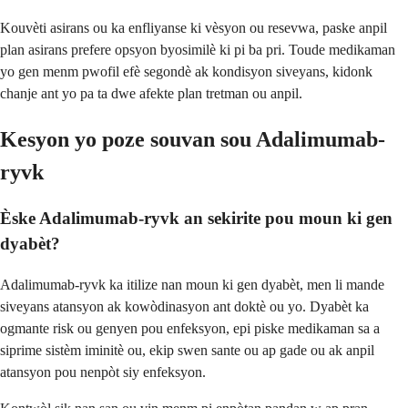
Kouvèti asirans ou ka enfliyanse ki vèsyon ou resevwa, paske anpil
plan asirans prefere opsyon byosimilè ki pi ba pri. Toude medikaman
yo gen menm pwofil efè segondè ak kondisyon siveyans, kidonk
chanje ant yo pa ta dwe afekte plan tretman ou anpil.
Kesyon yo poze souvan sou Adalimumab-
ryvk
Èske Adalimumab-ryvk an sekirite pou moun ki gen
dyabèt?
Adalimumab-ryvk ka itilize nan moun ki gen dyabèt, men li mande
siveyans atansyon ak kowòdinasyon ant doktè ou yo. Dyabèt ka
ogmante risk ou genyen pou enfeksyon, epi piske medikaman sa a
siprime sistèm iminitè ou, ekip swen sante ou ap gade ou ak anpil
atansyon pou nenpòt siy enfeksyon.