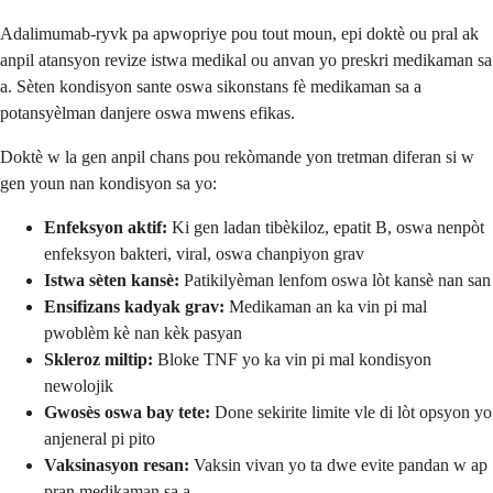
Adalimumab-ryvk pa apwopriye pou tout moun, epi doktè ou pral ak
anpil atansyon revize istwa medikal ou anvan yo preskri medikaman sa
a. Sèten kondisyon sante oswa sikonstans fè medikaman sa a
potansyèlman danjere oswa mwens efikas.
Doktè w la gen anpil chans pou rekòmande yon tretman diferan si w
gen youn nan kondisyon sa yo:
Enfeksyon aktif:
Ki gen ladan tibèkiloz, epatit B, oswa nenpòt
enfeksyon bakteri, viral, oswa chanpiyon grav
Istwa sèten kansè:
Patikilyèman lenfom oswa lòt kansè nan san
Ensifizans kadyak grav:
Medikaman an ka vin pi mal
pwoblèm kè nan kèk pasyan
Skleroz miltip:
Bloke TNF yo ka vin pi mal kondisyon
newolojik
Gwosès oswa bay tete:
Done sekirite limite vle di lòt opsyon yo
anjeneral pi pito
Vaksinasyon resan:
Vaksin vivan yo ta dwe evite pandan w ap
pran medikaman sa a