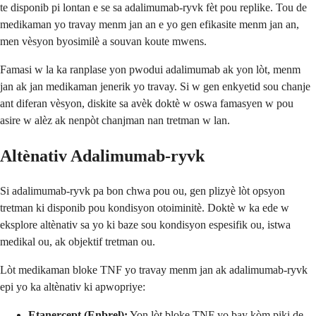
te disponib pi lontan e se sa adalimumab-ryvk fèt pou replike. Tou de
medikaman yo travay menm jan an e yo gen efikasite menm jan an,
men vèsyon byosimilè a souvan koute mwens.
Famasi w la ka ranplase yon pwodui adalimumab ak yon lòt, menm
jan ak jan medikaman jenerik yo travay. Si w gen enkyetid sou chanje
ant diferan vèsyon, diskite sa avèk doktè w oswa famasyen w pou
asire w alèz ak nenpòt chanjman nan tretman w lan.
Altènativ Adalimumab-ryvk
Si adalimumab-ryvk pa bon chwa pou ou, gen plizyè lòt opsyon
tretman ki disponib pou kondisyon otoiminitè. Doktè w ka ede w
eksplore altènativ sa yo ki baze sou kondisyon espesifik ou, istwa
medikal ou, ak objektif tretman ou.
Lòt medikaman bloke TNF yo travay menm jan ak adalimumab-ryvk
epi yo ka altènativ ki apwopriye:
Etanercept (Enbrel):
Yon lòt bloke TNF yo bay kòm piki de