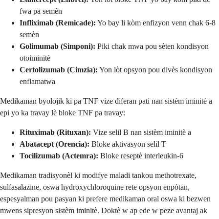
fwa pa semèn
Infliximab (Remicade):
Yo bay li kòm enfizyon venn chak 6-8
semèn
Golimumab (Simponi):
Piki chak mwa pou sèten kondisyon
otoiminitè
Certolizumab (Cimzia):
Yon lòt opsyon pou divès kondisyon
enflamatwa
Medikaman byolojik ki pa TNF vize diferan pati nan sistèm iminitè a
epi yo ka travay lè bloke TNF pa travay:
Rituximab (Rituxan):
Vize selil B nan sistèm iminitè a
Abatacept (Orencia):
Bloke aktivasyon selil T
Tocilizumab (Actemra):
Bloke reseptè interleukin-6
Medikaman tradisyonèl ki modifye maladi tankou methotrexate,
sulfasalazine, oswa hydroxychloroquine rete opsyon enpòtan,
espesyalman pou pasyan ki prefere medikaman oral oswa ki bezwen
mwens sipresyon sistèm iminitè. Doktè w ap ede w peze avantaj ak