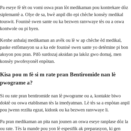
Pa eseye fè tèt ou vomi oswa pran lòt medikaman pou kontrekare dòz
siplemantè a. Olye de sa, bwè anpil dlo epi chèche konsèy medikal
touswit. Founisè swen sante ou ka bezwen ranvwaye tès ou a oswa
kontwole ou pi byen.
Kenbe anbalaj medikaman an avèk ou lè w ap chèche èd medikal,
paske enfòmasyon sa a ka ede founisè swen sante yo detèmine pi bon
aksyon pou pran. Pifò surdozaj aksidan pa lakòz gwo domaj, men
konsèy pwofesyonèl enpòtan.
Kisa pou m fè si m rate pran Bentiromide nan lè
pwograme a?
Si ou rate pran bentiromide nan lè pwograme ou a, kontakte biwo
doktè ou oswa etablisman tès la imedyatman. Lè tès sa a enpòtan anpil
pou jwenn rezilta egzat, kidonk ou ka bezwen ranvwaye li.
Pa pran medikaman an pita nan jounen an oswa eseye ranplase dòz la
ou rate. Tès la mande pou yon lè espesifik ak preparasyon, ki gen