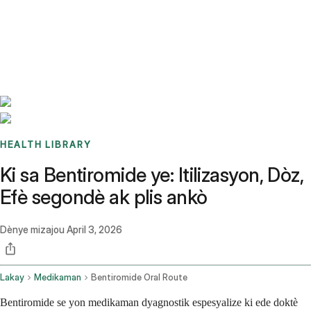
Benchmarks
Stories
FAQ
Sign up / Log in
HEALTH LIBRARY
Ki sa Bentiromide ye: Itilizasyon, Dòz,
Efè segondè ak plis ankò
Dènye mizajou
April 3, 2026
Lakay
Medikaman
Bentiromide Oral Route
Bentiromide se yon medikaman dyagnostik espesyalize ki ede doktè