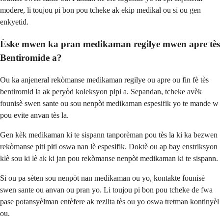
modere, li toujou pi bon pou tcheke ak ekip medikal ou si ou gen
enkyetid.
Èske mwen ka pran medikaman regilye mwen apre tès
Bentiromide a?
Ou ka anjeneral rekòmanse medikaman regilye ou apre ou fin fè tès
bentiromid la ak peryòd koleksyon pipi a. Sepandan, tcheke avèk
founisè swen sante ou sou nenpòt medikaman espesifik yo te mande w
pou evite anvan tès la.
Gen kèk medikaman ki te sispann tanporèman pou tès la ki ka bezwen
rekòmanse piti piti oswa nan lè espesifik. Doktè ou ap bay enstriksyon
klè sou ki lè ak ki jan pou rekòmanse nenpòt medikaman ki te sispann.
Si ou pa sèten sou nenpòt nan medikaman ou yo, kontakte founisè
swen sante ou anvan ou pran yo. Li toujou pi bon pou tcheke de fwa
pase potansyèlman entèfere ak rezilta tès ou yo oswa tretman kontinyèl
ou.