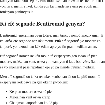
kòm yon randevou separe. Pifò moun sèlman bezwen tès bentiromid la
yon fwa, menm si kèk kondisyon ka mande siveyans peryodik nan
fonksyon pankreyas la.
Ki efè segondè Bentiromid genyen?
Bentiromid jeneralman byen tolere, men tankou nenpòt medikaman, li
ka lakòz efè segondè nan kèk moun. Pifò efè segondè yo modere epi
tanporè, yo rezoud nan kèk èdtan apre yo fin pran medikaman an.
Efè segondè komen ke kèk moun fè eksperyans gen ladan kè plen
modere, malèz nan vant, oswa yon vant yon ti kras boulvèse. Santiman
sa yo anjeneral pase rapidman epi yo pa mande tretman medikal.
Men efè segondè ou ta ka remake, kenbe nan tèt ou ke pifò moun fè
eksperyans kèk oswa pa gen okenn pwoblèm:
Kè plen modere oswa kè plen
Malèz nan vant oswa kranp
Chanjman tanporè nan koulè pipi