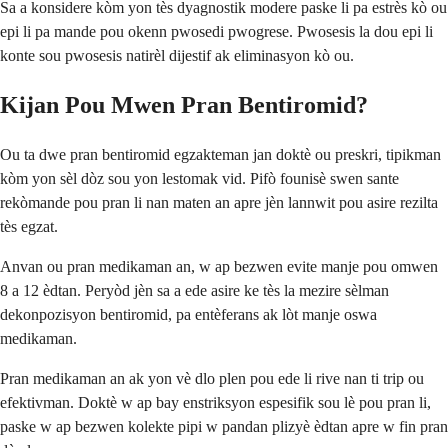
Sa a konsidere kòm yon tès dyagnostik modere paske li pa estrès kò ou
epi li pa mande pou okenn pwosedi pwogrese. Pwosesis la dou epi li
konte sou pwosesis natirèl dijestif ak eliminasyon kò ou.
Kijan Pou Mwen Pran Bentiromid?
Ou ta dwe pran bentiromid egzakteman jan doktè ou preskri, tipikman
kòm yon sèl dòz sou yon lestomak vid. Pifò founisè swen sante
rekòmande pou pran li nan maten an apre jèn lannwit pou asire rezilta
tès egzat.
Anvan ou pran medikaman an, w ap bezwen evite manje pou omwen
8 a 12 èdtan. Peryòd jèn sa a ede asire ke tès la mezire sèlman
dekonpozisyon bentiromid, pa entèferans ak lòt manje oswa
medikaman.
Pran medikaman an ak yon vè dlo plen pou ede li rive nan ti trip ou
efektivman. Doktè w ap bay enstriksyon espesifik sou lè pou pran li,
paske w ap bezwen kolekte pipi w pandan plizyè èdtan apre w fin pran