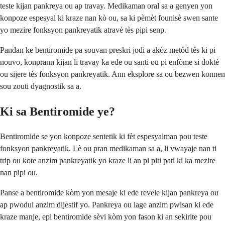
teste kijan pankreya ou ap travay. Medikaman oral sa a genyen yon
konpoze espesyal ki kraze nan kò ou, sa ki pèmèt founisè swen sante
yo mezire fonksyon pankreyatik atravè tès pipi senp.
Pandan ke bentiromide pa souvan preskri jodi a akòz metòd tès ki pi
nouvo, konprann kijan li travay ka ede ou santi ou pi enfòme si doktè
ou sijere tès fonksyon pankreyatik. Ann eksplore sa ou bezwen konnen
sou zouti dyagnostik sa a.
Ki sa Bentiromide ye?
Bentiromide se yon konpoze sentetik ki fèt espesyalman pou teste
fonksyon pankreyatik. Lè ou pran medikaman sa a, li vwayaje nan ti
trip ou kote anzim pankreyatik yo kraze li an pi piti pati ki ka mezire
nan pipi ou.
Panse a bentiromide kòm yon mesaje ki ede revele kijan pankreya ou
ap pwodui anzim dijestif yo. Pankreya ou lage anzim pwisan ki ede
kraze manje, epi bentiromide sèvi kòm yon fason ki an sekirite pou