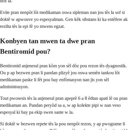
dòz la.
Evite pran nenpòt lòt medikaman oswa sipleman nan jou tès la sof si
doktè w apwouve yo espesyalman. Gen kèk sibstans ki ka entèfere ak
rezilta tès la epi fè yo mwens egzat.
Konbyen tan mwen ta dwe pran
Bentiromid pou?
Bentiromid anjeneral pran kòm yon sèl dòz pou rezon tès dyagnostik.
Ou p ap bezwen pran li pandan plizyè jou oswa semèn tankou lòt
medikaman paske li fèt pou bay enfòmasyon nan jis yon sèl
administrasyon.
Tout pwosesis tès la anjeneral pran apeprè 6 a 8 èdtan apati lè ou pran
medikaman an. Pandan peryòd sa a, w ap kolekte pipi w nan veso
espesyal ki bay pa ekip swen sante w la.
Si doktè w bezwen repete tès la pou nenpòt rezon, y ap pwograme li