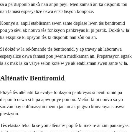
sa a pa disponib ankò nan anpil peyi. Medikaman an ka disponib tou
nan famasi espesyalize oswa enstalasyon konpoze.
Kounye a, anpil etablisman swen sante deplase lwen tès bentiromid
pou yo sèvi ak nouvo tès fonksyon pankreyas ki pi pratik. Doktè w la
ka eksplike ki opsyon tès ki disponib nan zòn ou an.
Si doktè w la rekòmande tès bentiromid, y ap travay ak laboratwa
espesyalize oswa famasi pou jwenn medikaman an. Preparasyon egzak
la ak mak la ka varye selon kote w ye ak etablisman swen sante w la.
Altènativ Bentiromid
Plizyè tès altènatif ka evalye fonksyon pankreyas si bentiromid pa
disponib oswa si li pa apwopriye pou ou. Metòd ki pi nouvo sa yo
souvan bay enfòmasyon menm jan an ak pi gwo konvenyans oswa
presizyon.
Tès elastaz fekal la se yon altènativ popilè ki mezire anzim pankreyas