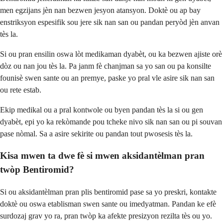
men egzijans jèn nan bezwen jesyon atansyon. Doktè ou ap bay
enstriksyon espesifik sou jere sik nan san ou pandan peryòd jèn anvan
tès la.
Si ou pran ensilin oswa lòt medikaman dyabèt, ou ka bezwen ajiste orè
dòz ou nan jou tès la. Pa janm fè chanjman sa yo san ou pa konsilte
founisè swen sante ou an premye, paske yo pral vle asire sik nan san
ou rete estab.
Ekip medikal ou a pral kontwole ou byen pandan tès la si ou gen
dyabèt, epi yo ka rekòmande pou tcheke nivo sik nan san ou pi souvan
pase nòmal. Sa a asire sekirite ou pandan tout pwosesis tès la.
Kisa mwen ta dwe fè si mwen aksidantèlman pran
twòp Bentiromid?
Si ou aksidantèlman pran plis bentiromid pase sa yo preskri, kontakte
doktè ou oswa etablisman swen sante ou imedyatman. Pandan ke efè
surdozaj grav yo ra, pran twòp ka afekte presizyon rezilta tès ou yo.