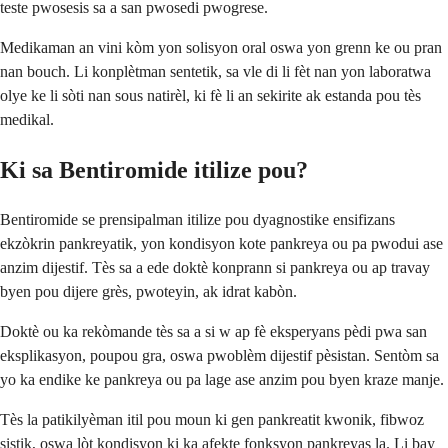
teste pwosesis sa a san pwosedi pwogrese.
Medikaman an vini kòm yon solisyon oral oswa yon grenn ke ou pran
nan bouch. Li konplètman sentetik, sa vle di li fèt nan yon laboratwa
olye ke li sòti nan sous natirèl, ki fè li an sekirite ak estanda pou tès
medikal.
Ki sa Bentiromide itilize pou?
Bentiromide se prensipalman itilize pou dyagnostike ensifizans
ekzòkrin pankreyatik, yon kondisyon kote pankreya ou pa pwodui ase
anzim dijestif. Tès sa a ede doktè konprann si pankreya ou ap travay
byen pou dijere grès, pwoteyin, ak idrat kabòn.
Doktè ou ka rekòmande tès sa a si w ap fè eksperyans pèdi pwa san
eksplikasyon, poupou gra, oswa pwoblèm dijestif pèsistan. Sentòm sa
yo ka endike ke pankreya ou pa lage ase anzim pou byen kraze manje.
Tès la patikilyèman itil pou moun ki gen pankreatit kwonik, fibwoz
sistik, oswa lòt kondisyon ki ka afekte fonksyon pankreyas la. Li bay