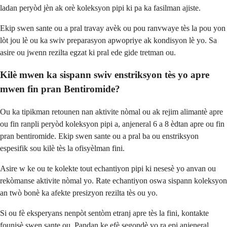
ladan peryòd jèn ak orè koleksyon pipi ki pa ka fasilman ajiste.
Ekip swen sante ou a pral travay avèk ou pou ranvwaye tès la pou yon
lòt jou lè ou ka swiv preparasyon apwopriye ak kondisyon lè yo. Sa
asire ou jwenn rezilta egzat ki pral ede gide tretman ou.
Kilè mwen ka sispann swiv enstriksyon tès yo apre
mwen fin pran Bentiromide?
Ou ka tipikman retounen nan aktivite nòmal ou ak rejim alimantè apre
ou fin ranpli peryòd koleksyon pipi a, anjeneral 6 a 8 èdtan apre ou fin
pran bentiromide. Ekip swen sante ou a pral ba ou enstriksyon
espesifik sou kilè tès la ofisyèlman fini.
Asire w ke ou te kolekte tout echantiyon pipi ki nesesè yo anvan ou
rekòmanse aktivite nòmal yo. Rate echantiyon oswa sispann koleksyon
an twò bonè ka afekte presizyon rezilta tès ou yo.
Si ou fè eksperyans nenpòt sentòm etranj apre tès la fini, kontakte
founisè swen sante ou. Pandan ke efè segondè yo ra epi anjeneral