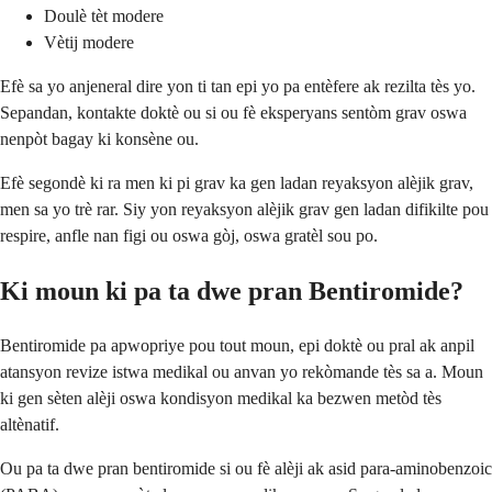
Doulè tèt modere
Vètij modere
Efè sa yo anjeneral dire yon ti tan epi yo pa entèfere ak rezilta tès yo.
Sepandan, kontakte doktè ou si ou fè eksperyans sentòm grav oswa
nenpòt bagay ki konsène ou.
Efè segondè ki ra men ki pi grav ka gen ladan reyaksyon alèjik grav,
men sa yo trè rar. Siy yon reyaksyon alèjik grav gen ladan difikilte pou
respire, anfle nan figi ou oswa gòj, oswa gratèl sou po.
Ki moun ki pa ta dwe pran Bentiromide?
Bentiromide pa apwopriye pou tout moun, epi doktè ou pral ak anpil
atansyon revize istwa medikal ou anvan yo rekòmande tès sa a. Moun
ki gen sèten alèji oswa kondisyon medikal ka bezwen metòd tès
altènatif.
Ou pa ta dwe pran bentiromide si ou fè alèji ak asid para-aminobenzoic