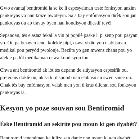
Gwo avantaj bentiromid la se ke li espesyalman teste fonksyon anzim
pankreyas yo nan kraze pwoteyin. Sa a bay enfòmasyon dirèk sou jan
pankreyas ou ap travay byen nan kondisyon dijestif reyèl.
Sepandan, tès elastaz fekal la vin pi popilè paske li pi senp pou pasyan
yo. Ou pa bezwen jene, kolekte pipi, oswa vizite yon etablisman
medikal pou peryòd pwolonje. Rezilta yo gen mwens chans pou yo
afekte pa lòt medikaman oswa kondisyon tou.
Chwa ant bentiromid ak lòt tès depann de sitiyasyon espesifik ou,
preferans doktè ou, ak sa ki disponib nan etablisman swen sante ou.
Chak tès bay enfòmasyon valab men yon ti kras diferan sou fonksyon
pankreyas la.
Kesyon yo poze souvan sou Bentiromid
Èske Bentiromid an sekirite pou moun ki gen dyabèt?
Bentiromid jeneralman ka itilize san danje nan moun ki gen dyabèt,