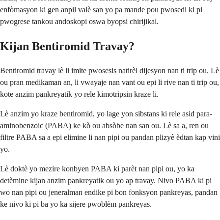
enfòmasyon ki gen anpil valè san yo pa mande pou pwosedi ki pi
pwogrese tankou andoskopi oswa byopsi chirijikal.
Kijan Bentiromid Travay?
Bentiromid travay lè li imite pwosesis natirèl dijesyon nan ti trip ou. Lè
ou pran medikaman an, li vwayaje nan vant ou epi li rive nan ti trip ou,
kote anzim pankreyatik yo rele kimotripsin kraze li.
Lè anzim yo kraze bentiromid, yo lage yon sibstans ki rele asid para-
aminobenzoic (PABA) ke kò ou absòbe nan san ou. Lè sa a, ren ou
filtre PABA sa a epi elimine li nan pipi ou pandan plizyè èdtan kap vini
yo.
Lè doktè yo mezire konbyen PABA ki parèt nan pipi ou, yo ka
detèmine kijan anzim pankreyatik ou yo ap travay. Nivo PABA ki pi
wo nan pipi ou jeneralman endike pi bon fonksyon pankreyas, pandan
ke nivo ki pi ba yo ka sijere pwoblèm pankreyas.