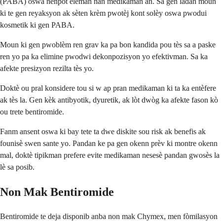
(PABA) oswa nenpòt eleman nan medikaman an. Sa gen ladan moun
ki te gen reyaksyon ak sèten krèm pwotèj kont solèy oswa pwodui
kosmetik ki gen PABA.
Moun ki gen pwoblèm ren grav ka pa bon kandida pou tès sa a paske
ren yo pa ka elimine pwodwi dekonpozisyon yo efektivman. Sa ka
afekte presizyon rezilta tès yo.
Doktè ou pral konsidere tou si w ap pran medikaman ki ta ka entèfere
ak tès la. Gen kèk antibyotik, dyuretik, ak lòt dwòg ka afekte fason kò
ou trete bentiromide.
Fanm ansent oswa ki bay tete ta dwe diskite sou risk ak benefis ak
founisè swen sante yo. Pandan ke pa gen okenn prèv ki montre okenn
mal, doktè tipikman prefere evite medikaman nesesè pandan gwosès la
lè sa posib.
Non Mak Bentiromide
Bentiromide te deja disponib anba non mak Chymex, men fòmilasyon