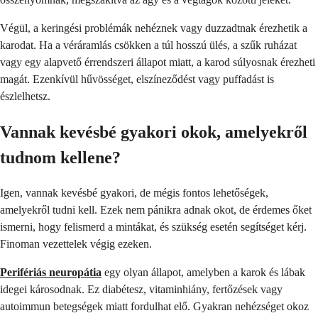
Végül, a keringési problémák nehéznek vagy duzzadtnak érezhetik a
karodat. Ha a véráramlás csökken a túl hosszú ülés, a szűk ruházat
vagy egy alapvető érrendszeri állapot miatt, a karod súlyosnak érezheti
magát. Ezenkívül hűvösséget, elszíneződést vagy puffadást is
észlelhetsz.
Vannak kevésbé gyakori okok, amelyekről
tudnom kellene?
Igen, vannak kevésbé gyakori, de mégis fontos lehetőségek,
amelyekről tudni kell. Ezek nem pánikra adnak okot, de érdemes őket
ismerni, hogy felismerd a mintákat, és szükség esetén segítséget kérj.
Finoman vezettelek végig ezeken.
Perifériás neuropátia
egy olyan állapot, amelyben a karok és lábak
idegei károsodnak. Ez diabétesz, vitaminhiány, fertőzések vagy
autoimmun betegségek miatt fordulhat elő. Gyakran nehézséget okoz