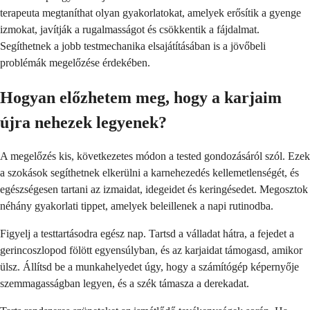
terapeuta megtaníthat olyan gyakorlatokat, amelyek erősítik a gyenge
izmokat, javítják a rugalmasságot és csökkentik a fájdalmat.
Segíthetnek a jobb testmechanika elsajátításában is a jövőbeli
problémák megelőzése érdekében.
Hogyan előzhetem meg, hogy a karjaim
újra nehezek legyenek?
A megelőzés kis, következetes módon a tested gondozásáról szól. Ezek
a szokások segíthetnek elkerülni a karnehezedés kellemetlenségét, és
egészségesen tartani az izmaidat, idegeidet és keringésedet. Megosztok
néhány gyakorlati tippet, amelyek beleillenek a napi rutinodba.
Figyelj a testtartásodra egész nap. Tartsd a válladat hátra, a fejedet a
gerincoszlopod fölött egyensúlyban, és az karjaidat támogasd, amikor
ülsz. Állítsd be a munkahelyedet úgy, hogy a számítógép képernyője
szemmagasságban legyen, és a szék támasza a derekadat.