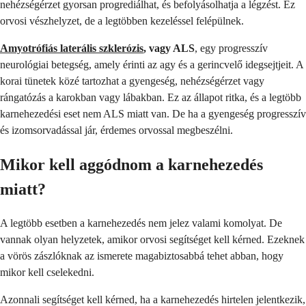
nehézségérzet gyorsan progrediálhat, és befolyásolhatja a légzést. Ez
orvosi vészhelyzet, de a legtöbben kezeléssel felépülnek.
Amyotrófiás laterális szklerózis
, vagy ALS
, egy progresszív
neurológiai betegség, amely érinti az agy és a gerincvelő idegsejtjeit. A
korai tünetek közé tartozhat a gyengeség, nehézségérzet vagy
rángatózás a karokban vagy lábakban. Ez az állapot ritka, és a legtöbb
karnehezedési eset nem ALS miatt van. De ha a gyengeség progresszív
és izomsorvadással jár, érdemes orvossal megbeszélni.
Mikor kell aggódnom a karnehezedés
miatt?
A legtöbb esetben a karnehezedés nem jelez valami komolyat. De
vannak olyan helyzetek, amikor orvosi segítséget kell kérned. Ezeknek
a vörös zászlóknak az ismerete magabiztosabbá tehet abban, hogy
mikor kell cselekedni.
Azonnali segítséget kell kérned, ha a karnehezedés hirtelen jelentkezik,