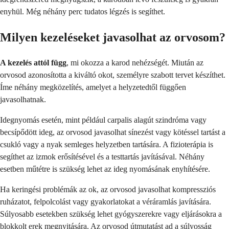
enyhül. Még néhány perc tudatos légzés is segíthet.
Milyen kezeléseket javasolhat az orvosom?
A kezelés attól függ
, mi okozza a karod nehézségét. Miután az
orvosod azonosította a kiváltó okot, személyre szabott tervet készíthet.
Íme néhány megközelítés, amelyet a helyzetedtől függően
javasolhatnak.
Idegnyomás esetén, mint például carpalis alagút szindróma vagy
becsípődött ideg, az orvosod javasolhat sínezést vagy kötéssel tartást a
csukló vagy a nyak semleges helyzetben tartására. A fizioterápia is
segíthet az izmok erősítésével és a testtartás javításával. Néhány
esetben műtétre is szükség lehet az ideg nyomásának enyhítésére.
Ha keringési problémák az ok, az orvosod javasolhat kompressziós
ruházatot, felpolcolást vagy gyakorlatokat a véráramlás javítására.
Súlyosabb esetekben szükség lehet gyógyszerekre vagy eljárásokra a
blokkolt erek megnyitására. Az orvosod útmutatást ad a súlyosság