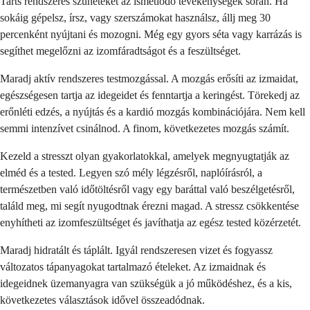
Tarts rendszeres szüneteket az ismétlődő tevékenységek során. Ha
sokáig gépelsz, írsz, vagy szerszámokat használsz, állj meg 30
percenként nyújtani és mozogni. Még egy gyors séta vagy karrázás is
segíthet megelőzni az izomfáradtságot és a feszültséget.
Maradj aktív rendszeres testmozgással. A mozgás erősíti az izmaidat,
egészségesen tartja az idegeidet és fenntartja a keringést. Törekedj az
erőnléti edzés, a nyújtás és a kardió mozgás kombinációjára. Nem kell
semmi intenzívet csinálnod. A finom, következetes mozgás számít.
Kezeld a stresszt olyan gyakorlatokkal, amelyek megnyugtatják az
elméd és a tested. Legyen szó mély légzésről, naplóírásról, a
természetben való időtöltésről vagy egy baráttal való beszélgetésről,
találd meg, mi segít nyugodtnak érezni magad. A stressz csökkentése
enyhítheti az izomfeszültséget és javíthatja az egész tested közérzetét.
Maradj hidratált és táplált. Igyál rendszeresen vizet és fogyassz
változatos tápanyagokat tartalmazó ételeket. Az izmaidnak és
idegeidnek üzemanyagra van szükségük a jó működéshez, és a kis,
következetes választások idővel összeadódnak.