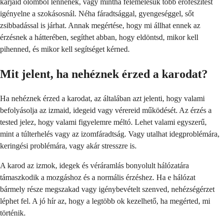
karjaid ólomból lennének, vagy mintha felemelésük több erőfeszítést
igényelne a szokásosnál. Néha fáradtsággal, gyengeséggel, sőt
zsibbadással is járhat. Annak megértése, hogy mi állhat ennek az
érzésnek a hátterében, segíthet abban, hogy eldöntsd, mikor kell
pihenned, és mikor kell segítséget kérned.
Mit jelent, ha nehéznek érzed a karodat?
Ha nehéznek érzed a karodat, az általában azt jelenti, hogy valami
befolyásolja az izmaid, idegeid vagy vérereid működését. Az érzés a
tested jelez, hogy valami figyelemre méltó. Lehet valami egyszerű,
mint a túlterhelés vagy az izomfáradtság. Vagy utalhat idegproblémára,
keringési problémára, vagy akár stresszre is.
A karod az izmok, idegek és véráramlás bonyolult hálózatára
támaszkodik a mozgáshoz és a normális érzéshez. Ha e hálózat
bármely része megszakad vagy igénybevételt szenved, nehézségérzet
léphet fel. A jó hír az, hogy a legtöbb ok kezelhető, ha megérted, mi
történik.