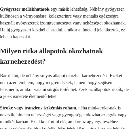
Gyógyszer mellékhatások
egy másik lehetőség. Néhány gyógyszer,
különösen a vérnyomásra, koleszterinre vagy mentális egészségre
használt gyógyszerek izomgyengeséget vagy nehézséget okozhatnak.
Ha új gyógyszert kezdtél el szedni, amikor a tüneteid jelentkeztek, ez
lehet a kapcsolat.
Milyen ritka állapotok okozhatnak
karnehezedést?
Bár ritkán, de néhány súlyos állapot okozhat karnehezedést. Ezeket
nem azért említem, hogy megrémítselek, hanem hogy segítsen
felismerni, amikor valami sürgős történhet. Ezek az állapotok ritkák, de
a jelek ismerete életmentő lehet.
Stroke vagy tranziens iszkémiás roham
, néha mini-stroke-nak is
nevezik, hirtelen nehézséget vagy gyengeséget okozhat az egyik vagy
mindkét karban. Ez akkor fordul elő, amikor az agy egy részéhez
vezető véráramlás blokkolódik. Más jelek közé tartozik az arc lelógása,