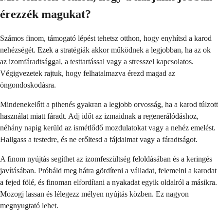
érezzék magukat?
Számos finom, támogató lépést tehetsz otthon, hogy enyhítsd a karod
nehézségét. Ezek a stratégiák akkor működnek a legjobban, ha az ok
az izomfáradtsággal, a testtartással vagy a stresszel kapcsolatos.
Végigvezetek rajtuk, hogy felhatalmazva érezd magad az
öngondoskodásra.
Mindenekelőtt a pihenés gyakran a legjobb orvosság, ha a karod túlzott
használat miatt fáradt. Adj időt az izmaidnak a regenerálódáshoz,
néhány napig kerüld az ismétlődő mozdulatokat vagy a nehéz emelést.
Hallgass a testedre, és ne erőltesd a fájdalmat vagy a fáradtságot.
A finom nyújtás segíthet az izomfeszültség feloldásában és a keringés
javításában. Próbáld meg hátra gördíteni a válladat, felemelni a karodat
a fejed fölé, és finoman elfordítani a nyakadat egyik oldalról a másikra.
Mozogj lassan és lélegezz mélyen nyújtás közben. Ez nagyon
megnyugtató lehet.