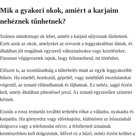
Mik a gyakori okok, amiért a karjaim
nehéznek tűnhetnek?
Számos mindennapi ok lehet, amiért a karjaid súlyosnak tűnhetnek.
Ezek azok az okok, amelyeket az orvosok a leggyakrabban látnak, és
általában jól reagálnak egyszerű változtatásokra vagy kezelésekre.
Finoman végigvezetek rajtuk, hogy felismerhesd, mi történhet.
Először is, az izomfáradtság a túlterhelés miatt az egyik leggyakoribb
bűnös. Ha emeltél, hordoztál, gépeltél, vagy ismétlődő mozdulatokat
végeztél, az izmaid elfáradhatnak és fájhatnak. Ez nehéz, sajgó érzést
kelt, amely általában pihenéssel javul. Az izmaid egyszerűen szünetet
kérnek.
Ezután a rossz testtartás további terhelést róhat a válladra, nyakadra és
karjaidra. Ha görnyedsz vagy előrehajolsz, különösen az íróasztalnál
dolgozva vagy a telefonodat nézve, a felsőtested izmainak
keményebben kell dolgozniuk. Idővel ez a húzó, nehéz érzést kelthet a