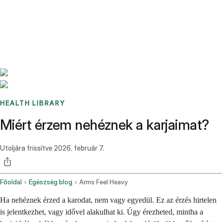
Benchmarks
Stories
FAQ
Sign up / Log in
HEALTH LIBRARY
Miért érzem nehéznek a karjaimat?
Utoljára frissítve
2026. február 7.
Főoldal
Egészség blog
Arms Feel Heavy
Ha nehéznek érzed a karodat, nem vagy egyedül. Ez az érzés hirtelen
is jelentkezhet, vagy idővel alakulhat ki. Úgy érezheted, mintha a