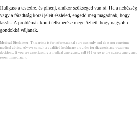
Hallgass a testedre, és pihenj, amikor szükséged van rá. Ha a nehézség
vagy a fáradtság korai jeleit észleled, engedd meg magadnak, hogy
lassíts. A problémák korai felismerése megelőzheti, hogy nagyobb
gondokká váljanak.
Medical Disclaimer:
This article is for informational purposes only and does not constitute
medical advice. Always consult a qualified healthcare provider for diagnosis and treatment
decisions. If you are experiencing a medical emergency, call 911 or go to the nearest emergency
room immediately.