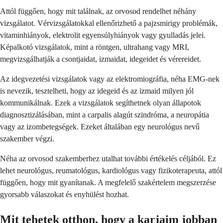
Attól függően, hogy mit találnak, az orvosod rendelhet néhány
vizsgálatot. Vérvizsgálatokkal ellenőrizhető a pajzsmirigy problémák,
vitaminhiányok, elektrolit egyensúlyhiányok vagy gyulladás jelei.
Képalkotó vizsgálatok, mint a röntgen, ultrahang vagy MRI,
megvizsgálhatják a csontjaidat, izmaidat, idegeidet és vérereidet.
Az idegvezetési vizsgálatok vagy az elektromiográfia, néha EMG-nek
is nevezik, tesztelheti, hogy az idegeid és az izmaid milyen jól
kommunikálnak. Ezek a vizsgálatok segíthetnek olyan állapotok
diagnosztizálásában, mint a carpalis alagút szindróma, a neuropátia
vagy az izombetegségek. Ezeket általában egy neurológus nevű
szakember végzi.
Néha az orvosod szakemberhez utalhat további értékelés céljából. Ez
lehet neurológus, reumatológus, kardiológus vagy fizikoterapeuta, attól
függően, hogy mit gyanítanak. A megfelelő szakértelem megszerzése
gyorsabb válaszokat és enyhülést hozhat.
Mit tehetek otthon, hogy a karjaim jobban