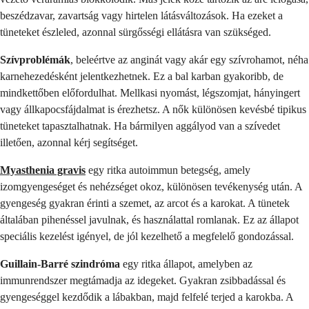
beszédzavar, zavartság vagy hirtelen látásváltozások. Ha ezeket a
tüneteket észleled, azonnal sürgősségi ellátásra van szükséged.
Szívproblémák
, beleértve az anginát vagy akár egy szívrohamot, néha
karnehezedésként jelentkezhetnek. Ez a bal karban gyakoribb, de
mindkettőben előfordulhat. Mellkasi nyomást, légszomjat, hányingert
vagy állkapocsfájdalmat is érezhetsz. A nők különösen kevésbé tipikus
tüneteket tapasztalhatnak. Ha bármilyen aggályod van a szívedet
illetően, azonnal kérj segítséget.
Myasthenia gravis
egy ritka autoimmun betegség, amely
izomgyengeséget és nehézséget okoz, különösen tevékenység után. A
gyengeség gyakran érinti a szemet, az arcot és a karokat. A tünetek
általában pihenéssel javulnak, és használattal romlanak. Ez az állapot
speciális kezelést igényel, de jól kezelhető a megfelelő gondozással.
Guillain-Barré szindróma
egy ritka állapot, amelyben az
immunrendszer megtámadja az idegeket. Gyakran zsibbadással és
gyengeséggel kezdődik a lábakban, majd felfelé terjed a karokba. A