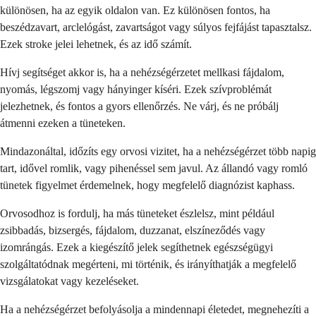
különösen, ha az egyik oldalon van. Ez különösen fontos, ha
beszédzavart, arclelógást, zavartságot vagy súlyos fejfájást tapasztalsz.
Ezek stroke jelei lehetnek, és az idő számít.
Hívj segítséget akkor is, ha a nehézségérzetet mellkasi fájdalom,
nyomás, légszomj vagy hányinger kíséri. Ezek szívproblémát
jelezhetnek, és fontos a gyors ellenőrzés. Ne várj, és ne próbálj
átmenni ezeken a tüneteken.
Mindazonáltal, időzíts egy orvosi vizitet, ha a nehézségérzet több napig
tart, idővel romlik, vagy pihenéssel sem javul. Az állandó vagy romló
tünetek figyelmet érdemelnek, hogy megfelelő diagnózist kaphass.
Orvosodhoz is fordulj, ha más tüneteket észlelsz, mint például
zsibbadás, bizsergés, fájdalom, duzzanat, elszíneződés vagy
izomrángás. Ezek a kiegészítő jelek segíthetnek egészségügyi
szolgáltatódnak megérteni, mi történik, és irányíthatják a megfelelő
vizsgálatokat vagy kezeléseket.
Ha a nehézségérzet befolyásolja a mindennapi életedet, megnehezíti a