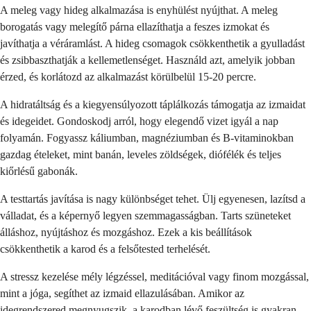
A meleg vagy hideg alkalmazása is enyhülést nyújthat. A meleg
borogatás vagy melegítő párna ellazíthatja a feszes izmokat és
javíthatja a véráramlást. A hideg csomagok csökkenthetik a gyulladást
és zsibbaszthatják a kellemetlenséget. Használd azt, amelyik jobban
érzed, és korlátozd az alkalmazást körülbelül 15-20 percre.
A hidratáltság és a kiegyensúlyozott táplálkozás támogatja az izmaidat
és idegeidet. Gondoskodj arról, hogy elegendő vizet igyál a nap
folyamán. Fogyassz káliumban, magnéziumban és B-vitaminokban
gazdag ételeket, mint banán, leveles zöldségek, diófélék és teljes
kiőrlésű gabonák.
A testtartás javítása is nagy különbséget tehet. Ülj egyenesen, lazítsd a
válladat, és a képernyő legyen szemmagasságban. Tarts szüneteket
álláshoz, nyújtáshoz és mozgáshoz. Ezek a kis beállítások
csökkenthetik a karod és a felsőtested terhelését.
A stressz kezelése mély légzéssel, meditációval vagy finom mozgással,
mint a jóga, segíthet az izmaid ellazulásában. Amikor az
idegrendszered megnyugszik, a karodban lévő feszültség is gyakran