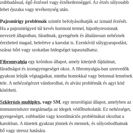
zsibbadással, égő érzéssel vagy érzéketlenséggel. Az érzés súlyosabb
lehet éjszaka vagy tevékenység után.
Pajzsmirigy problémák
szintén befolyásolhatják az izmaid érzését.
Ha a pajzsmirigyed túl kevés hormont termel, hipothyreosisnak
nevezett állapotban, fáradtnak, gyengének és általánosan nehéznek
érezheted magad, beleértve a karodat is. Ezenkívül súlygyarapodást,
száraz bőrt vagy szokatlan hidegséget tapasztalhatsz.
Fibromyalgia
egy krónikus állapot, amely kiterjedt fájdalmat,
fáradtságot és izomgyengeséget okoz. A fibromyalgia-ban szenvedők
gyakran leírják végtagjaikat, mintha homokkal vagy betonnal lennének
tele. A nehézségérzet vándorolhat, és alvási problémák és agyi köd
kísérheti.
Szklerózis multiplex
, vagy SM
, egy neurológiai állapot, amelyben az
immunrendszer megtámadja az idegek védőburkolatát. Ez nehézséget,
gyengeséget, zsibbadást vagy koordinációs problémákat okozhat a
karokban. A tünetek gyakran jönnek és mennek, és súlyosbodhatnak
hő vagy stressz hatására.