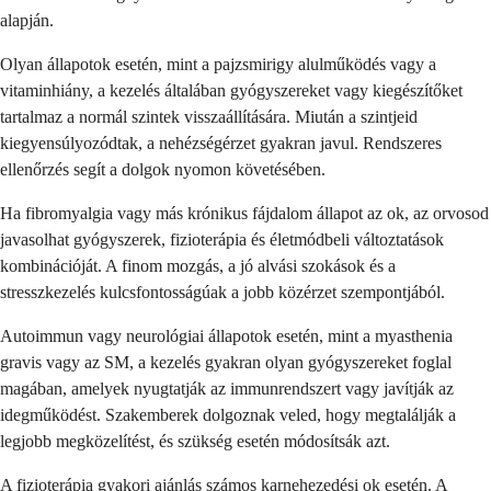
alapján.
Olyan állapotok esetén, mint a pajzsmirigy alulműködés vagy a
vitaminhiány, a kezelés általában gyógyszereket vagy kiegészítőket
tartalmaz a normál szintek visszaállítására. Miután a szintjeid
kiegyensúlyozódtak, a nehézségérzet gyakran javul. Rendszeres
ellenőrzés segít a dolgok nyomon követésében.
Ha fibromyalgia vagy más krónikus fájdalom állapot az ok, az orvosod
javasolhat gyógyszerek, fizioterápia és életmódbeli változtatások
kombinációját. A finom mozgás, a jó alvási szokások és a
stresszkezelés kulcsfontosságúak a jobb közérzet szempontjából.
Autoimmun vagy neurológiai állapotok esetén, mint a myasthenia
gravis vagy az SM, a kezelés gyakran olyan gyógyszereket foglal
magában, amelyek nyugtatják az immunrendszert vagy javítják az
idegműködést. Szakemberek dolgoznak veled, hogy megtalálják a
legjobb megközelítést, és szükség esetén módosítsák azt.
A fizioterápia gyakori ajánlás számos karnehezedési ok esetén. A