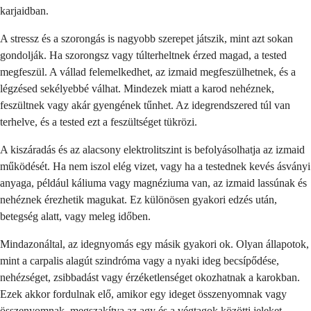
karjaidban.
A stressz és a szorongás is nagyobb szerepet játszik, mint azt sokan
gondolják. Ha szorongsz vagy túlterheltnek érzed magad, a tested
megfeszül. A vállad felemelkedhet, az izmaid megfeszülhetnek, és a
légzésed sekélyebbé válhat. Mindezek miatt a karod nehéznek,
feszültnek vagy akár gyengének tűnhet. Az idegrendszered túl van
terhelve, és a tested ezt a feszültséget tükrözi.
A kiszáradás és az alacsony elektrolitszint is befolyásolhatja az izmaid
működését. Ha nem iszol elég vizet, vagy ha a testednek kevés ásványi
anyaga, például káliuma vagy magnéziuma van, az izmaid lassúnak és
nehéznek érezhetik magukat. Ez különösen gyakori edzés után,
betegség alatt, vagy meleg időben.
Mindazonáltal, az idegnyomás egy másik gyakori ok. Olyan állapotok,
mint a carpalis alagút szindróma vagy a nyaki ideg becsípődése,
nehézséget, zsibbadást vagy érzéketlenséget okozhatnak a karokban.
Ezek akkor fordulnak elő, amikor egy ideget összenyomnak vagy
összenyomnak, megszakítva az agy és a végtagok közötti jeleket.