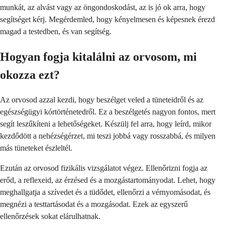
munkát, az alvást vagy az öngondoskodást, az is jó ok arra, hogy
segítséget kérj. Megérdemled, hogy kényelmesen és képesnek érezd
magad a testedben, és van segítség.
Hogyan fogja kitalálni az orvosom, mi
okozza ezt?
Az orvosod azzal kezdi, hogy beszélget veled a tüneteidről és az
egészségügyi kórtörténetedről. Ez a beszélgetés nagyon fontos, mert
segít leszűkíteni a lehetőségeket. Készülj fel arra, hogy leírd, mikor
kezdődött a nehézségérzet, mi teszi jobbá vagy rosszabbá, és milyen
más tüneteket észleltél.
Ezután az orvosod fizikális vizsgálatot végez. Ellenőrizni fogja az
erőd, a reflexeid, az érzésed és a mozgástartományodat. Lehet, hogy
meghallgatja a szívedet és a tüdődet, ellenőrzi a vérnyomásodat, és
megnézi a testtartásodat és a mozgásodat. Ezek az egyszerű
ellenőrzések sokat elárulhatnak.