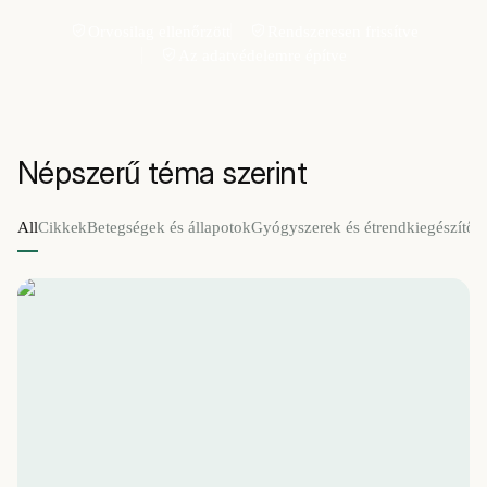
Orvosilag ellenőrzött
Rendszeresen frissítve
Az adatvédelemre építve
Népszerű téma szerint
All
Cikkek
Betegségek és állapotok
Gyógyszerek és étrendkiegészítők