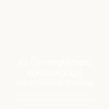
Benchmarks
Stories
FAQ
Sign up / Log in
Az Ön megbízható
egészségügyi
információs forrása
Hozzáférés a megbízható, naprakész orvosi
információkhoz, hogy megalapozott döntéseket
hozhasson egészségével kapcsolatban