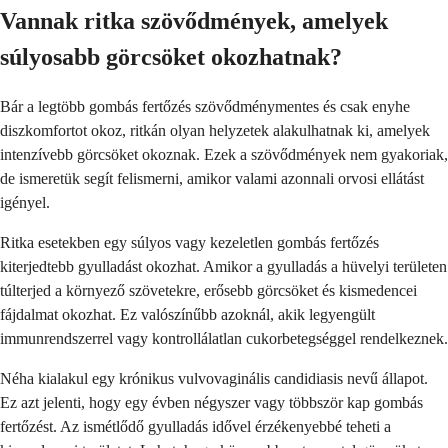
Vannak ritka szövődmények, amelyek
súlyosabb görcsöket okozhatnak?
Bár a legtöbb gombás fertőzés szövődménymentes és csak enyhe
diszkomfortot okoz, ritkán olyan helyzetek alakulhatnak ki, amelyek
intenzívebb görcsöket okoznak. Ezek a szövődmények nem gyakoriak,
de ismeretük segít felismerni, amikor valami azonnali orvosi ellátást
igényel.
Ritka esetekben egy súlyos vagy kezeletlen gombás fertőzés
kiterjedtebb gyulladást okozhat. Amikor a gyulladás a hüvelyi területen
túlterjed a környező szövetekre, erősebb görcsöket és kismedencei
fájdalmat okozhat. Ez valószínűbb azoknál, akik legyengült
immunrendszerrel vagy kontrollálatlan cukorbetegséggel rendelkeznek.
Néha kialakul egy krónikus vulvovaginális candidiasis nevű állapot.
Ez azt jelenti, hogy egy évben négyszer vagy többször kap gombás
fertőzést. Az ismétlődő gyulladás idővel érzékenyebbé teheti a