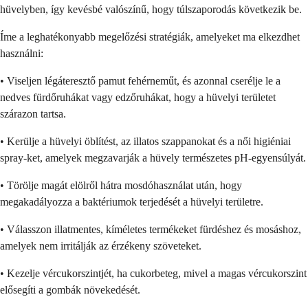
hüvelyben, így kevésbé valószínű, hogy túlszaporodás következik be.
Íme a leghatékonyabb megelőzési stratégiák, amelyeket ma elkezdhet
használni:
• Viseljen légáteresztő pamut fehérneműt, és azonnal cserélje le a
nedves fürdőruhákat vagy edzőruhákat, hogy a hüvelyi területet
szárazon tartsa.
• Kerülje a hüvelyi öblítést, az illatos szappanokat és a női higiéniai
spray-ket, amelyek megzavarják a hüvely természetes pH-egyensúlyát.
• Törölje magát elölről hátra mosdóhasználat után, hogy
megakadályozza a baktériumok terjedését a hüvelyi területre.
• Válasszon illatmentes, kíméletes termékeket fürdéshez és mosáshoz,
amelyek nem irritálják az érzékeny szöveteket.
• Kezelje vércukorszintjét, ha cukorbeteg, mivel a magas vércukorszint
elősegíti a gombák növekedését.