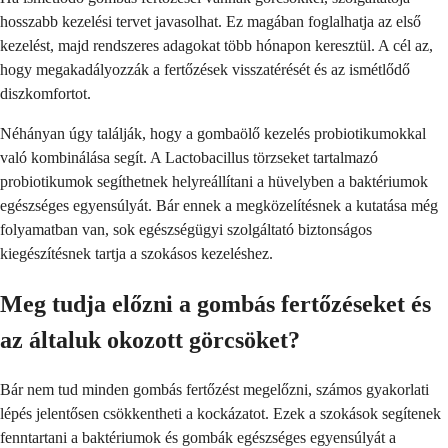
hosszabb kezelési tervet javasolhat. Ez magában foglalhatja az első
kezelést, majd rendszeres adagokat több hónapon keresztül. A cél az,
hogy megakadályozzák a fertőzések visszatérését és az ismétlődő
diszkomfortot.
Néhányan úgy találják, hogy a gombaölő kezelés probiotikumokkal
való kombinálása segít. A Lactobacillus törzseket tartalmazó
probiotikumok segíthetnek helyreállítani a hüvelyben a baktériumok
egészséges egyensúlyát. Bár ennek a megközelítésnek a kutatása még
folyamatban van, sok egészségügyi szolgáltató biztonságos
kiegészítésnek tartja a szokásos kezeléshez.
Meg tudja előzni a gombás fertőzéseket és
az általuk okozott görcsöket?
Bár nem tud minden gombás fertőzést megelőzni, számos gyakorlati
lépés jelentősen csökkentheti a kockázatot. Ezek a szokások segítenek
fenntartani a baktériumok és gombák egészséges egyensúlyát a