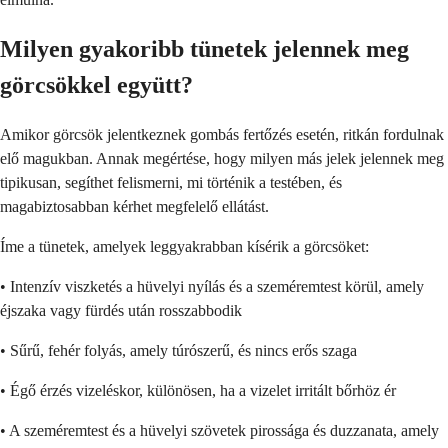
Milyen gyakoribb tünetek jelennek meg
görcsökkel együtt?
Amikor görcsök jelentkeznek gombás fertőzés esetén, ritkán fordulnak
elő magukban. Annak megértése, hogy milyen más jelek jelennek meg
tipikusan, segíthet felismerni, mi történik a testében, és
magabiztosabban kérhet megfelelő ellátást.
Íme a tünetek, amelyek leggyakrabban kísérik a görcsöket:
• Intenzív viszketés a hüvelyi nyílás és a szeméremtest körül, amely
éjszaka vagy fürdés után rosszabbodik
• Sűrű, fehér folyás, amely túrószerű, és nincs erős szaga
• Égő érzés vizeléskor, különösen, ha a vizelet irritált bőrhöz ér
• A szeméremtest és a hüvelyi szövetek pirossága és duzzanata, amely