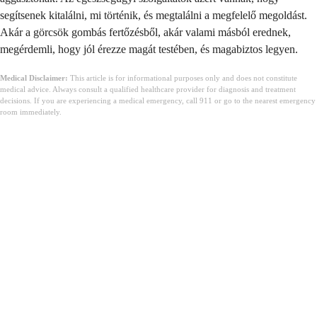
segítsenek kitalálni, mi történik, és megtalálni a megfelelő megoldást.
Akár a görcsök gombás fertőzésből, akár valami másból erednek,
megérdemli, hogy jól érezze magát testében, és magabiztos legyen.
Medical Disclaimer:
This article is for informational purposes only and does not constitute
medical advice. Always consult a qualified healthcare provider for diagnosis and treatment
decisions. If you are experiencing a medical emergency, call 911 or go to the nearest emergency
room immediately.