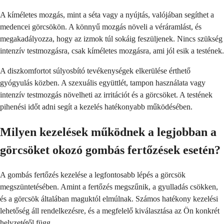
A kíméletes mozgás, mint a séta vagy a nyújtás, valójában segíthet a
medencei görcsökön. A könnyű mozgás növeli a véráramlást, és
megakadályozza, hogy az izmok túl sokáig feszüljenek. Nincs szükség
intenzív testmozgásra, csak kíméletes mozgásra, ami jól esik a testének.
A diszkomfortot súlyosbító tevékenységek elkerülése érthető
gyógyulás közben. A szexuális együttlét, tampon használata vagy
intenzív testmozgás növelheti az irritációt és a görcsöket. A testének
pihenési időt adni segít a kezelés hatékonyabb működésében.
Milyen kezelések működnek a legjobban a
görcsöket okozó gombás fertőzések esetén?
A gombás fertőzés kezelése a legfontosabb lépés a görcsök
megszüntetésében. Amint a fertőzés megszűnik, a gyulladás csökken,
és a görcsök általában maguktól elmúlnak. Számos hatékony kezelési
lehetőség áll rendelkezésre, és a megfelelő kiválasztása az Ön konkrét
helyzetétől függ.