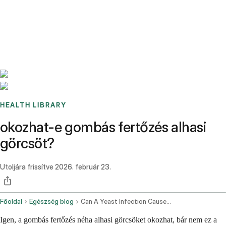
Benchmarks
Stories
FAQ
Sign up / Log in
HEALTH LIBRARY
okozhat-e gombás fertőzés alhasi
görcsöt?
Utoljára frissítve
2026. február 23.
Főoldal
Egészség blog
Can A Yeast Infection Cause Cramping
Igen, a gombás fertőzés néha alhasi görcsöket okozhat, bár nem ez a