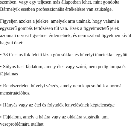
szemben, vagy egy teljesen más állapotban lehet, mint gondolta.
Bármelyik esetben professzionális értékelésre van szüksége.
Figyeljen azokra a jelekre, amelyek arra utalnak, hogy valami a
egyszerű gombás fertőzésen túl van. Ezek a figyelmeztető jelek
azonnali orvosi figyelmet érdemelnek, és nem szabad figyelmen kívül
hagyni őket:
• 38 Celsius fok feletti láz a görcsökkel és hüvelyi tünetekkel együtt
• Súlyos hasi fájdalom, amely éles vagy szúró, nem pedig tompa és
fájdalmas
• Rendszertelen hüvelyi vérzés, amely nem kapcsolódik a normál
menstruációhoz
• Hányás vagy az étel és folyadék lenyelésének képtelensége
• Fájdalom, amely a hátára vagy az oldalára sugárzik, ami
veseproblémára utalhat