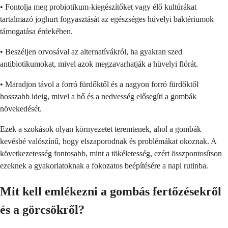
• Fontolja meg probiotikum-kiegészítőket vagy élő kultúrákat
tartalmazó joghurt fogyasztását az egészséges hüvelyi baktériumok
támogatása érdekében.
• Beszéljen orvosával az alternatívákról, ha gyakran szed
antibiotikumokat, mivel azok megzavarhatják a hüvelyi flórát.
• Maradjon távol a forró fürdőktől és a nagyon forró fürdőktől
hosszabb ideig, mivel a hő és a nedvesség elősegíti a gombák
növekedését.
Ezek a szokások olyan környezetet teremtenek, ahol a gombák
kevésbé valószínű, hogy elszaporodnak és problémákat okoznak. A
következetesség fontosabb, mint a tökéletesség, ezért összpontosítson
ezeknek a gyakorlatoknak a fokozatos beépítésére a napi rutinba.
Mit kell emlékezni a gombás fertőzésekről
és a görcsökről?