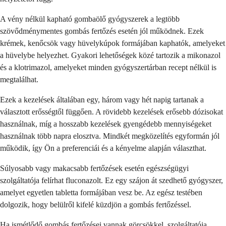
A vény nélkül kapható gombaölő gyógyszerek a legtöbb
szövődménymentes gombás fertőzés esetén jól működnek. Ezek
krémek, kenőcsök vagy hüvelykúpok formájában kaphatók, amelyeket
a hüvelybe helyezhet. Gyakori lehetőségek közé tartozik a mikonazol
és a klotrimazol, amelyeket minden gyógyszertárban recept nélkül is
megtalálhat.
Ezek a kezelések általában egy, három vagy hét napig tartanak a
választott erősségtől függően. A rövidebb kezelések erősebb dózisokat
használnak, míg a hosszabb kezelések gyengédebb mennyiségeket
használnak több napra elosztva. Mindkét megközelítés egyformán jól
működik, így Ön a preferenciái és a kényelme alapján választhat.
Súlyosabb vagy makacsabb fertőzések esetén egészségügyi
szolgáltatója felírhat fluconazolt. Ez egy szájon át szedhető gyógyszer,
amelyet egyetlen tabletta formájában vesz be. Az egész testében
dolgozik, hogy belülről kifelé küzdjön a gombás fertőzéssel.
Ha ismétlődő gombás fertőzései vannak görcsökkel, szolgáltatója