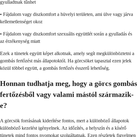
gyulladtnak tűnhet
• Fájdalom vagy diszkomfort a hüvelyi területen, ami ülve vagy járva
kellemetlenséget okoz
• Fájdalom vagy diszkomfort szexuális együttlét során a gyulladás és
az érzékenység miatt
Ezek a tünetek együtt képet alkotnak, amely segít megkülönböztetni a
gombás fertőzést más állapotoktól. Ha görcsöket tapasztal ezen jelek
közül többel együtt, a gombás fertőzés ésszerű lehetőség.
Honnan tudhatja meg, hogy a görcs gombás
fertőzésből vagy valami mástól származik-
e?
A görcsök forrásának kiderítése fontos, mert a különböző állapotok
különböző kezelést igényelnek. Az időzítés, a helyszín és a kísérő
tünetek mind fontos nyomokat szolgáltatnak. Ezen részletek figyelmen