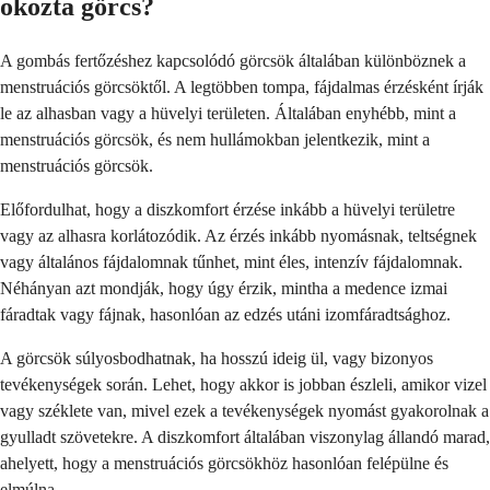
okozta görcs?
A gombás fertőzéshez kapcsolódó görcsök általában különböznek a
menstruációs görcsöktől. A legtöbben tompa, fájdalmas érzésként írják
le az alhasban vagy a hüvelyi területen. Általában enyhébb, mint a
menstruációs görcsök, és nem hullámokban jelentkezik, mint a
menstruációs görcsök.
Előfordulhat, hogy a diszkomfort érzése inkább a hüvelyi területre
vagy az alhasra korlátozódik. Az érzés inkább nyomásnak, teltségnek
vagy általános fájdalomnak tűnhet, mint éles, intenzív fájdalomnak.
Néhányan azt mondják, hogy úgy érzik, mintha a medence izmai
fáradtak vagy fájnak, hasonlóan az edzés utáni izomfáradtsághoz.
A görcsök súlyosbodhatnak, ha hosszú ideig ül, vagy bizonyos
tevékenységek során. Lehet, hogy akkor is jobban észleli, amikor vizel
vagy széklete van, mivel ezek a tevékenységek nyomást gyakorolnak a
gyulladt szövetekre. A diszkomfort általában viszonylag állandó marad,
ahelyett, hogy a menstruációs görcsökhöz hasonlóan felépülne és
elmúlna.