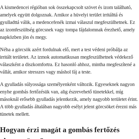
A kismedencei régióban sok összekapcsolt szövet és izom található,
amelyek együtt dolgoznak. Amikor a hüvelyi terület irritálttá és
gyulladttá válik, a medencefenék izmai válaszul megfeszülhetnek. Ez
az izomfeszültség görcsnek vagy tompa fájdalomnak érezhető, amely
napközben jön és megy.
Néha a görcsök azért fordulnak elő, mert a test védeni próbálja az
irritált területet. Az izmok automatikusan megfeszülhetnek védekező
válaszként a diszkomfortra. Ez hasonló ahhoz, mintha megfeszítené a
vállát, amikor stresszes vagy máshol fáj a teste.
A gyulladás súlyossága személyenként változik. Egyeseknek nagyon
enyhe gombás fertőzésük van, alig észrevehető tünetekkel, míg
másoknál erősebb gyulladás jelentkezik, amely nagyobb területet érint.
A több gyulladás általában nagyobb esélyt jelent görcsöket érezni más
tünetek mellett.
Hogyan érzi magát a gombás fertőzés