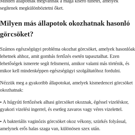
Minden állapotnak megvannak a maga kísérő tünetei, amelyek
segítenek megkülönböztetni őket.
Milyen más állapotok okozhatnak hasonló
görcsöket?
Számos egészségügyi probléma okozhat görcsöket, amelyek hasonlóak
lehetnek ahhoz, amit gombás fertőzés esetén tapasztalhat. Ezen
lehetőségek ismerete segít felismerni, amikor valami más történik, és
mikor kell mindenképpen egészségügyi szolgáltatóhoz fordulni.
Nézzük meg a gyakoribb állapotokat, amelyek kismedencei görcsöket
okozhatnak:
• A húgyúti fertőzések alhasi görcsöket okoznak, égéssel vizeléskor,
gyakori vizelési ingerrel, és esetleg zavaros vagy véres vizelettel.
• A bakteriális vaginózis görcsöket okoz vékony, szürkés folyással,
amelynek erős halas szaga van, különösen szex után.