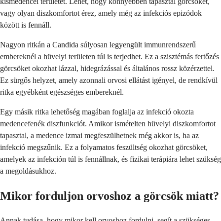
kismedencei területet. Lehet, hogy könnyebben tapasztal görcsöket,
vagy olyan diszkomfortot érez, amely még az infekciós epizódok
között is fennáll.
Nagyon ritkán a Candida súlyosan legyengült immunrendszerű
embereknél a hüvelyi területen túl is terjedhet. Ez a szisztémás fertőzés
görcsöket okozhat lázzal, hidegrázással és általános rossz közérzettel.
Ez sürgős helyzet, amely azonnali orvosi ellátást igényel, de rendkívül
ritka egyébként egészséges embereknél.
Egy másik ritka lehetőség magában foglalja az infekció okozta
medencefenék diszfunkciót. Amikor ismételten hüvelyi diszkomfortot
tapasztal, a medence izmai megfeszülhetnek még akkor is, ha az
infekció megszűnik. Ez a folyamatos feszültség okozhat görcsöket,
amelyek az infekción túl is fennállnak, és fizikai terápiára lehet szükség
a megoldásukhoz.
Mikor forduljon orvoshoz a görcsök miatt?
Annak tudása, hogy mikor kell orvoshoz fordulni, segít a szükséges