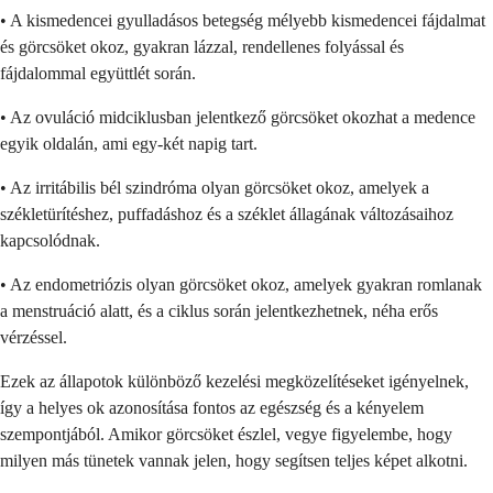
• A kismedencei gyulladásos betegség mélyebb kismedencei fájdalmat
és görcsöket okoz, gyakran lázzal, rendellenes folyással és
fájdalommal együttlét során.
• Az ovuláció midciklusban jelentkező görcsöket okozhat a medence
egyik oldalán, ami egy-két napig tart.
• Az irritábilis bél szindróma olyan görcsöket okoz, amelyek a
székletürítéshez, puffadáshoz és a széklet állagának változásaihoz
kapcsolódnak.
• Az endometriózis olyan görcsöket okoz, amelyek gyakran romlanak
a menstruáció alatt, és a ciklus során jelentkezhetnek, néha erős
vérzéssel.
Ezek az állapotok különböző kezelési megközelítéseket igényelnek,
így a helyes ok azonosítása fontos az egészség és a kényelem
szempontjából. Amikor görcsöket észlel, vegye figyelembe, hogy
milyen más tünetek vannak jelen, hogy segítsen teljes képet alkotni.