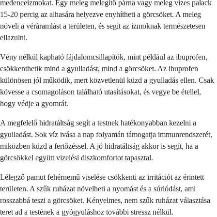
medenceizmokat. Egy meleg melegítő párna vagy meleg vizes palack
15-20 percig az alhasára helyezve enyhítheti a görcsöket. A meleg
növeli a véráramlást a területen, és segít az izmoknak természetesen
ellazulni.
Vény nélkül kapható fájdalomcsillapítók, mint például az ibuprofen,
csökkenthetik mind a gyulladást, mind a görcsöket. Az ibuprofen
különösen jól működik, mert közvetlenül küzd a gyulladás ellen. Csak
kövesse a csomagoláson található utasításokat, és vegye be étellel,
hogy védje a gyomrát.
A megfelelő hidratáltság segít a testnek hatékonyabban kezelni a
gyulladást. Sok víz ivása a nap folyamán támogatja immunrendszerét,
miközben küzd a fertőzéssel. A jó hidratáltság akkor is segít, ha a
görcsökkel együtt vizelési diszkomfortot tapasztal.
Lélegző pamut fehérnemű viselése csökkenti az irritációt az érintett
területen. A szűk ruházat növelheti a nyomást és a súrlódást, ami
rosszabbá teszi a görcsöket. Kényelmes, nem szűk ruházat választása
teret ad a testének a gyógyuláshoz további stressz nélkül.