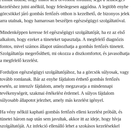
kezeléshez jutni anélkül, hogy feleslegesen aggódna. A legtöbb enyhe
görcsökkel járó gombás fertőzés otthon is kezelhető, de bizonyos jelek
arra utalnak, hogy hamarosan beszéljen egészségügyi szolgáltatóval.
Mindenképpen keresse fel egészségügyi szolgáltatóját, ha ez az első
alkalom, hogy ezeket a tüneteket tapasztalja. A megfelelő diagnózis
fontos, mivel számos állapot utánozhatja a gombás fertőzés tüneteit.
Szolgáltatója megerősítheti, mi okozza a diszkomfortot, és javasolhatja
a megfelelő kezelést.
Forduljon egészségügyi szolgáltatójához, ha a görcsök súlyosak, vagy
tovább romlanak. Bár az enyhe fájdalom érthető gombás fertőzés
esetén, az intenzív fájdalom, amely megzavarja a mindennapi
tevékenységeit, szakmai értékelést érdemel. A súlyos fájdalom
súlyosabb állapotot jelezhet, amely más kezelést igényel.
Ha vény nélkül kapható gombás fertőzés elleni kezelést próbált, és
tünetei három nap után sem javultak, akkor itt az ideje, hogy hívja
szolgáltatóját. Az infekció ellenálló lehet a szokásos kezelésekkel