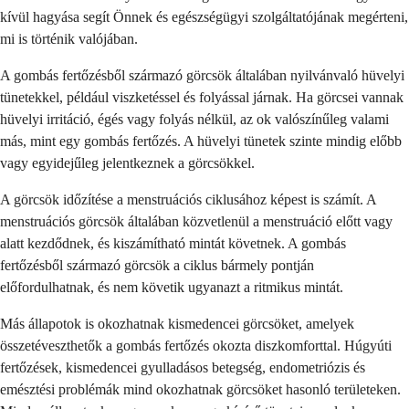
kívül hagyása segít Önnek és egészségügyi szolgáltatójának megérteni,
mi is történik valójában.
A gombás fertőzésből származó görcsök általában nyilvánvaló hüvelyi
tünetekkel, például viszketéssel és folyással járnak. Ha görcsei vannak
hüvelyi irritáció, égés vagy folyás nélkül, az ok valószínűleg valami
más, mint egy gombás fertőzés. A hüvelyi tünetek szinte mindig előbb
vagy egyidejűleg jelentkeznek a görcsökkel.
A görcsök időzítése a menstruációs ciklusához képest is számít. A
menstruációs görcsök általában közvetlenül a menstruáció előtt vagy
alatt kezdődnek, és kiszámítható mintát követnek. A gombás
fertőzésből származó görcsök a ciklus bármely pontján
előfordulhatnak, és nem követik ugyanazt a ritmikus mintát.
Más állapotok is okozhatnak kismedencei görcsöket, amelyek
összetéveszthetők a gombás fertőzés okozta diszkomforttal. Húgyúti
fertőzések, kismedencei gyulladásos betegség, endometriózis és
emésztési problémák mind okozhatnak görcsöket hasonló területeken.