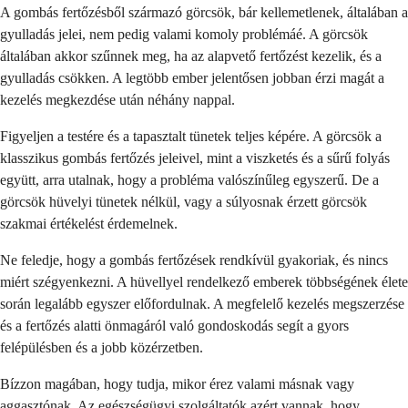
A gombás fertőzésből származó görcsök, bár kellemetlenek, általában a
gyulladás jelei, nem pedig valami komoly problémáé. A görcsök
általában akkor szűnnek meg, ha az alapvető fertőzést kezelik, és a
gyulladás csökken. A legtöbb ember jelentősen jobban érzi magát a
kezelés megkezdése után néhány nappal.
Figyeljen a testére és a tapasztalt tünetek teljes képére. A görcsök a
klasszikus gombás fertőzés jeleivel, mint a viszketés és a sűrű folyás
együtt, arra utalnak, hogy a probléma valószínűleg egyszerű. De a
görcsök hüvelyi tünetek nélkül, vagy a súlyosnak érzett görcsök
szakmai értékelést érdemelnek.
Ne feledje, hogy a gombás fertőzések rendkívül gyakoriak, és nincs
miért szégyenkezni. A hüvellyel rendelkező emberek többségének élete
során legalább egyszer előfordulnak. A megfelelő kezelés megszerzése
és a fertőzés alatti önmagáról való gondoskodás segít a gyors
felépülésben és a jobb közérzetben.
Bízzon magában, hogy tudja, mikor érez valami másnak vagy
aggasztónak. Az egészségügyi szolgáltatók azért vannak, hogy