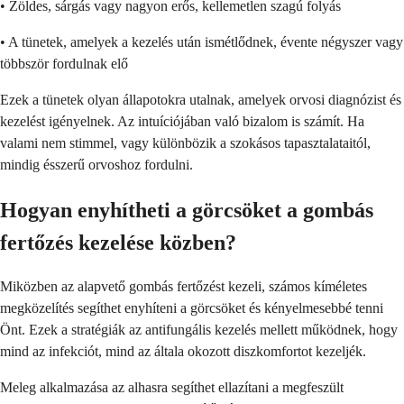
• Zöldes, sárgás vagy nagyon erős, kellemetlen szagú folyás
• A tünetek, amelyek a kezelés után ismétlődnek, évente négyszer vagy
többször fordulnak elő
Ezek a tünetek olyan állapotokra utalnak, amelyek orvosi diagnózist és
kezelést igényelnek. Az intuíciójában való bizalom is számít. Ha
valami nem stimmel, vagy különbözik a szokásos tapasztalataitól,
mindig ésszerű orvoshoz fordulni.
Hogyan enyhítheti a görcsöket a gombás
fertőzés kezelése közben?
Miközben az alapvető gombás fertőzést kezeli, számos kíméletes
megközelítés segíthet enyhíteni a görcsöket és kényelmesebbé tenni
Önt. Ezek a stratégiák az antifungális kezelés mellett működnek, hogy
mind az infekciót, mind az általa okozott diszkomfortot kezeljék.
Meleg alkalmazása az alhasra segíthet ellazítani a megfeszült