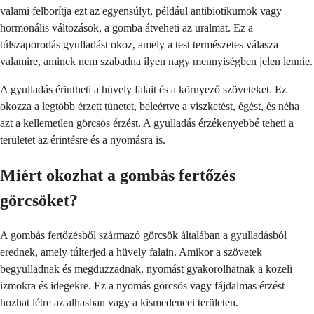
valami felborítja ezt az egyensúlyt, például antibiotikumok vagy
hormonális változások, a gomba átveheti az uralmat. Ez a
túlszaporodás gyulladást okoz, amely a test természetes válasza
valamire, aminek nem szabadna ilyen nagy mennyiségben jelen lennie.
A gyulladás érintheti a hüvely falait és a környező szöveteket. Ez
okozza a legtöbb érzett tünetet, beleértve a viszketést, égést, és néha
azt a kellemetlen görcsös érzést. A gyulladás érzékenyebbé teheti a
területet az érintésre és a nyomásra is.
Miért okozhat a gombás fertőzés
görcsöket?
A gombás fertőzésből származó görcsök általában a gyulladásból
erednek, amely túlterjed a hüvely falain. Amikor a szövetek
begyulladnak és megduzzadnak, nyomást gyakorolhatnak a közeli
izmokra és idegekre. Ez a nyomás görcsös vagy fájdalmas érzést
hozhat létre az alhasban vagy a kismedencei területen.