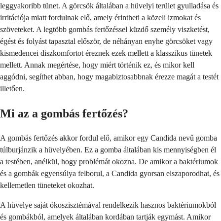
leggyakoribb tünet. A görcsök általában a hüvelyi terület gyulladása és
irritációja miatt fordulnak elő, amely érintheti a közeli izmokat és
szöveteket. A legtöbb gombás fertőzéssel küzdő személy viszketést,
égést és folyást tapasztal először, de néhányan enyhe görcsöket vagy
kismedencei diszkomfortot éreznek ezek mellett a klasszikus tünetek
mellett. Annak megértése, hogy miért történik ez, és mikor kell
aggódni, segíthet abban, hogy magabiztosabbnak érezze magát a testét
illetően.
Mi az a gombás fertőzés?
A gombás fertőzés akkor fordul elő, amikor egy Candida nevű gomba
túlburjánzik a hüvelyében. Ez a gomba általában kis mennyiségben él
a testében, anélkül, hogy problémát okozna. De amikor a baktériumok
és a gombák egyensúlya felborul, a Candida gyorsan elszaporodhat, és
kellemetlen tüneteket okozhat.
A hüvelye saját ökoszisztémával rendelkezik hasznos baktériumokból
és gombákból, amelyek általában kordában tartják egymást. Amikor