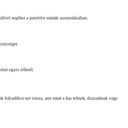
ővel segíthet a peteérési minták azonosításában.
kenységet.
zhat egyes nőknél.
k folyadékot tart vissza, ami miatt a has teltnek, duzzadtnak vagy