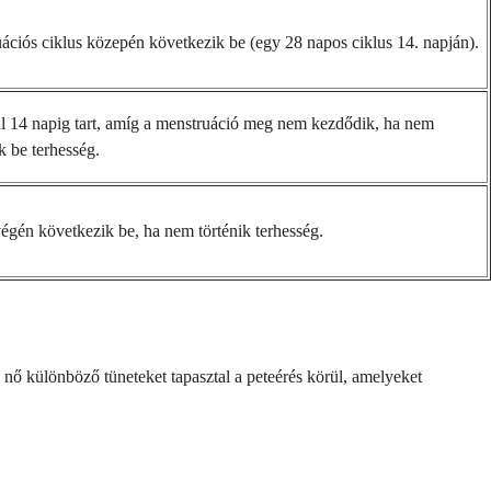
ációs ciklus közepén következik be (egy 28 napos ciklus 14. napján).
l 14 napig tart, amíg a menstruáció meg nem kezdődik, ha nem
k be terhesség.
végén következik be, ha nem történik terhesség.
k nő különböző tüneteket tapasztal a peteérés körül, amelyeket