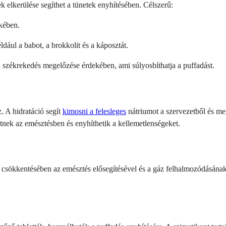
k elkerülése segíthet a tünetek enyhítésében. Célszerű:
ekében.
ldául a babot, a brokkolit és a káposztát.
 székrekedés megelőzése érdekében, ami súlyosbíthatja a puffadást.
. A hidratáció segít
kimosni a felesleges
nátriumot a szervezetből és meg
nek az emésztésben és enyhíthetik a kellemetlenségeket.
 csökkentésében az emésztés elősegítésével és a gáz felhalmozódásának e