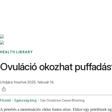
Benchmarks
Stories
FAQ
Sign up / Log in
HEALTH LIBRARY
Ovuláció okozhat puffadás
Utoljára frissítve
2025. február 14.
Főoldal
Egészség blog
Can Ovulation Cause Bloating
A peteérés a menstruációs ciklus fontos része. Ekkor egy petefészek eg