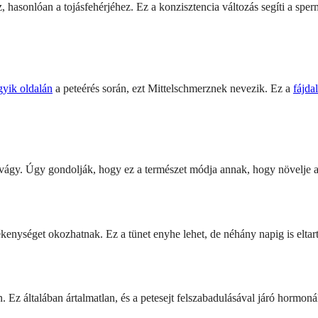
z, hasonlóan a tojásfehérjéhez. Ez a konzisztencia változás segíti a s
gyik oldalán
a peteérés során, ezt Mittelschmerznek nevezik. Ez a
fájda
 vágy. Úgy gondolják, hogy ez a természet módja annak, hogy növelje a 
nységet okozhatnak. Ez a tünet enyhe lehet, de néhány napig is eltarth
 Ez általában ártalmatlan, és a petesejt felszabadulásával járó hormonál