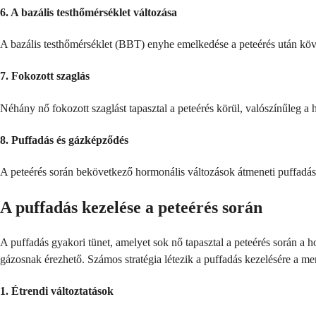
6. A bazális testhőmérséklet változása
A bazális testhőmérséklet (BBT) enyhe emelkedése a peteérés után köv
7. Fokozott szaglás
Néhány nő fokozott szaglást tapasztal a peteérés körül, valószínűleg a
8. Puffadás és gázképződés
A peteérés során bekövetkező hormonális változások átmeneti puffadás
A puffadás kezelése a peteérés során
A puffadás gyakori tünet, amelyet sok nő tapasztal a peteérés során a h
gázosnak érezhető. Számos stratégia létezik a puffadás kezelésére a me
1. Étrendi változtatások