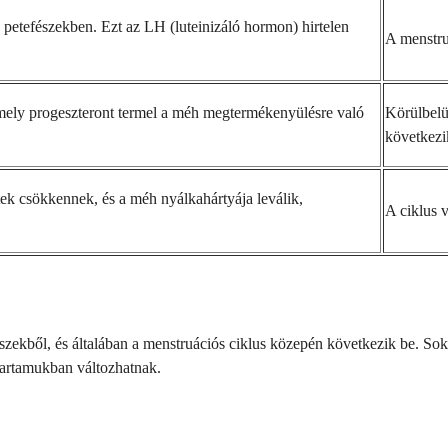
a petefészekben. Ezt az LH (luteinizáló hormon) hirtelen
A menstru
 amely progeszteront termel a méh megtermékenyülésre való
Körülbelü
következi
ek csökkennek, és a méh nyálkahártyája leválik,
A ciklus 
fészekből, és általában a menstruációs ciklus közepén következik be. So
tartamukban változhatnak.