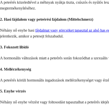
A peteérés közeledtével a méhnyak nyákja tiszta, csúszós és nyúlós les
megtermékenyítéséhez.
2. Hasi fájdalom vagy peteérési fájdalom (Mittelschmerz)
Néhány nő enyhe hasi
fájdalmat vagy görcsöket tapasztal az alsó has e
jelentkezik, amikor a petesejt felszabadul.
3. Fokozott libidó
A hormonális változások miatt a peteérés során fokozódhat a szexuális
4. Mellérzékenység
A peteérés körüli hormonális ingadozások mellérzékenységet vagy érzéke
5. Enyhe vérzés
Néhány nő enyhe vérzést vagy foltosodást tapasztalhat a peteérés idején.