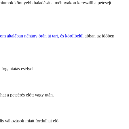
permiumok könnyebb haladását a méhnyakon keresztül a petesejt
lom általában néhány órán át tart, és körülbelül
abban az időben
fogantatás esélyeit.
at a peteérés előtt vagy után.
is változások miatt fordulhat elő.