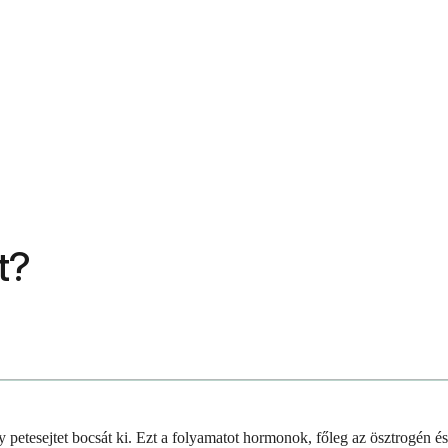
t?
y petesejtet bocsát ki. Ezt a folyamatot hormonok, főleg az ösztrogén é