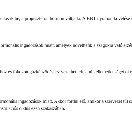
etkezik be, a progeszteron hormon váltja ki. A BBT nyomon követése id
 hormonális ingadozások miatt, amelyek növelhetik a szagokra való érzé
hoz és fokozott gázképződéshez vezethetnek, ami kellemetlenséget oko
ormonális ingadozások miatt. Akkor fordul elő, amikor a szervezet túl so
nstruációs ciklus ezen szakaszában.