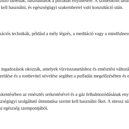
űző tabletták, használhatók a puffadás enyhítésére. A szimetikont tar
kell használni, és egészségügyi szakemberrel való konzultáció után.
axációs technikák, például a mély légzés, a meditáció vagy a mindfulness
 ingadozások okozzák, amelyek vízvisszatartáshoz és emésztési változá
erülése és a rostbevitel növelése segíthet a puffadás megelőzésében és
csökkentésében az emésztés serkentésével és a gáz felhalmozódásának en
gügyi szolgáltató útmutatása szerint kell használni őket. A stressz súly
si egészség szempontjából.