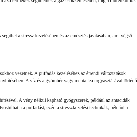
talmazó termékek segíthetnek a gáz csökkentésében, míg a diuretikumok
 segíthet a stressz kezelésében és az emésztés javításában, ami végső
sokhoz vezetnek. A puffadás kezeléséhez az étrendi változtatások
 enyhítésében. A víz és a gyömbér vagy menta tea fogyasztásával történő
yhítésével. A vény nélkül kapható gyógyszerek, például az antacidák
osbíthatja a puffadást, ezért a stresszkezelési technikák, például a