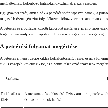
megváltoznak, különböző hatásokat okozhatnak a szervezetben.
Egy gyakori érzés, amit a nők a peteérés során tapasztalhatnak, a puff
magasabb ösztrogénszint folyadékretencióhoz vezethet, ami miatt a has
A peteérés és a puffadás közötti kapcsolat megértése az első lépés eze
hogy jobban uralják az állapotukat. Ebben a bejegyzésben megvizsgáljuk,
A peteérési folyamat megértése
A peteérés a menstruációs ciklus kulcsfontosságú része, és az a folyama
ciklus közepén következik be, és a benne részt vevő szakaszok megér
Szakasz
Follikuláris
A menstruációs ciklus első fázisa, amikor a petefészke
fázis
és más hormonok hatására.