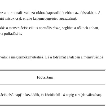
álasz a hormonális változásokhoz kapcsolódik ebben az időszakban. A
míg mások csak enyhe kellemetlenséget tapasztalnak.
dás a menstruációs ciklus normális része, segíthet a nőknek abban,
a puffadást is.
é válik a megtermékenyítéshez. Ez a folyamat általában a menstruációs
Időtartam
ció első napján kezdődik, és körülbelül 14 napig tart (de változhat).