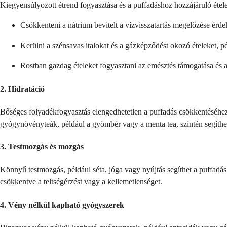
Kiegyensúlyozott étrend fogyasztása és a puffadáshoz hozzájáruló étele
Csökkenteni a nátrium bevitelt a vízvisszatartás megelőzése érd
Kerülni a szénsavas italokat és a gázképződést okozó ételeket, pé
Rostban gazdag ételeket fogyasztani az emésztés támogatása és a
2. Hidratáció
Bőséges folyadékfogyasztás elengedhetetlen a puffadás csökkentéséhez
gyógynövényteák, például a gyömbér vagy a menta tea, szintén segíthet
3. Testmozgás és mozgás
Könnyű testmozgás, például séta, jóga vagy nyújtás segíthet a puffadás
csökkentve a teltségérzést vagy a kellemetlenséget.
4. Vény nélkül kapható gyógyszerek