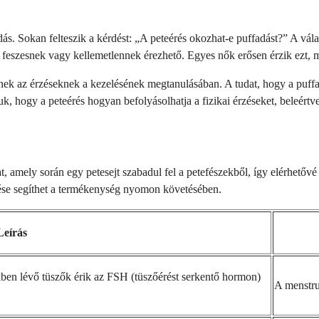
adás. Sokan felteszik a kérdést: „A peteérés okozhat-e puffadást?” A v
 feszesnek vagy kellemetlennek érezhető. Egyes nők erősen érzik ezt, 
knek az érzéseknek a kezelésének megtanulásában. A tudat, hogy a puffa
 hogy a peteérés hogyan befolyásolhatja a fizikai érzéseket, beleértve 
t, amely során egy petesejt szabadul fel a petefészekből, így elérhetőv
tése segíthet a termékenység nyomon követésében.
Leírás
kben lévő tüszők érik az FSH (tüszőérést serkentő hormon)
A menstruá