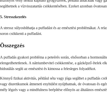
Bizonyos vény nélkül kapható gyógyszerek, például antacidák vagy gáz
segíthetnek a vízvisszatartás csökkentésében. Ezeket azonban óvatosan 
5. Stresszkezelés
A stressz súlyosbíthatja a puffadást és az emésztési problémákat. A rel
soron csökkenti a puffadást.
Összegzés
A puffadás gyakori probléma a peteérés során, elsősorban a hormonális
elengedhetetlenek. A nátriumbevitel csökkentése, a gázképző ételek elk
hidratálás segíti az emésztést és kimossa a felesleges folyadékot.
Könnyű fizikai aktivitás, például séta vagy jóga segíthet a puffadás 
vagy diuretikumok átmeneti enyhülést nyújthatnak, de óvatosan és egészsé
mély légzés vagy a mindfulness beépítése előnyös az általános emészté