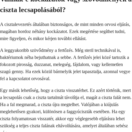
ciszta lecsapolásából?
A cisztalevezetés általában biztonságos, de mint minden orvosi eljárás,
magában hordoz néhány kockázatot. Ezek megértése segíthet tudni,
mire figyeljen, és mikor kérjen további ellátást.
A leggyakoribb szövődmény a fertőzés. Még steril technikával is,
baktériumok néha bejuthatnak a sebbe. A fertőzés jelei közé tartozik a
fokozott pirosság, duzzanat, melegség, fájdalom, vagy kellemetlen
szagú genny. Ha ezek közül bármelyik jelet tapasztalja, azonnal vegye
fel a kapcsolatot orvosával.
Egy másik lehetőség, hogy a ciszta visszatérhet. Ez azért történik, mert
a lecsapolás csak a ciszta tartalmát távolítja el, magát a ciszta falát nem.
Ha a fal megmarad, a ciszta újra megtelhet. Valójában a kiújulás
meglehetősen gyakori, különösen a faggyúciszták esetében. Ha egy
ciszta folyamatosan visszatér, akkor egy véglegesebb eljárásra lehet
szükség a teljes ciszta falának eltávolítására, amelyet általában sebész