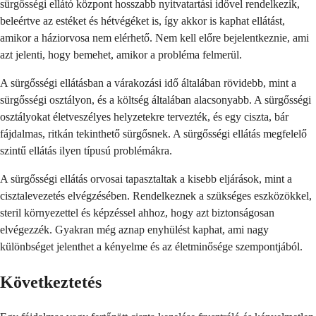
sürgősségi ellátó központ hosszabb nyitvatartási idővel rendelkezik,
beleértve az estéket és hétvégéket is, így akkor is kaphat ellátást,
amikor a háziorvosa nem elérhető. Nem kell előre bejelentkeznie, ami
azt jelenti, hogy bemehet, amikor a probléma felmerül.
A sürgősségi ellátásban a várakozási idő általában rövidebb, mint a
sürgősségi osztályon, és a költség általában alacsonyabb. A sürgősségi
osztályokat életveszélyes helyzetekre tervezték, és egy ciszta, bár
fájdalmas, ritkán tekinthető sürgősnek. A sürgősségi ellátás megfelelő
szintű ellátás ilyen típusú problémákra.
A sürgősségi ellátás orvosai tapasztaltak a kisebb eljárások, mint a
cisztalevezetés elvégzésében. Rendelkeznek a szükséges eszközökkel,
steril környezettel és képzéssel ahhoz, hogy azt biztonságosan
elvégezzék. Gyakran még aznap enyhülést kaphat, ami nagy
különbséget jelenthet a kényelme és az életminősége szempontjából.
Következtetés