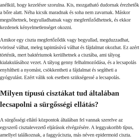
anélkül, hogy kezelésre szorulna. Kis, mozgatható dudornak érezhetők
a bőre alatt. Néha kicsik maradnak és soha nem zavarnak. Máskor
megnőhetnek, begyulladhatnak vagy megfertőződhetnek, és ekkor
kezdenek kényelmetlenséget okozni.
Amikor egy ciszta megfertőződik vagy begyullad, megduzzadhat,
vörössé válhat, meleg tapintásúvá válhat és fájdalmat okozhat. Ez azért
történik, mert baktériumok kerülhetnek a cisztába, ami tályog
kialakulásához vezet. A tályog genny felhalmozódása, és a lecsapolás
enyhítheti a nyomást, csökkentheti a fájdalmat és segítheti a
gyógyulást. Ezért válik sok esetben szükségessé a lecsapolás.
Milyen típusú cisztákat tud általában
lecsapolni a sürgősségi ellátás?
A sürgősségi ellátó központok általában fel vannak szerelve az
egyszerű cisztalevezető eljárások elvégzésére. A leggyakoribb típus,
amellyel találkoznak, a faggyúciszta, más néven epidermoid ciszta.