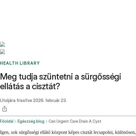
Benchmarks
Stories
FAQ
Sign up / Log in
HEALTH LIBRARY
Meg tudja szüntetni a sürgősségi
ellátás a cisztát?
Utoljára frissítve
2026. február 23.
Főoldal
Egészség blog
Can Urgent Care Drain A Cyst
Igen, sok sürgősségi ellátó központ képes cisztát lecsapolni, különösen,