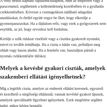
A vény nélkül kapható fájdalomcsillapítók, mint az ibuprofen vagy a
paracetamol, segíthetnek a kellemetlenség kezelésében és a gyulladás
csökkentésében. Kövesse a csomagoláson található adagolási
utasításokat, és étellel együtt vegye be őket, hogy elkerülje a
gyomorpanaszokat. Ha a fájdalom erős, vagy ezek a gyógyszerek nem
enyhítik, az jel, hogy orvoshoz kell fordulnia.
Kerülje a szűk ruházat viselését vagy a cisztára gyakorolt nyomást,
mivel ez tovább irritálhatja. Ha a ciszta a hátán van, próbáljon meg
oldalt vagy hason aludni. Ha a fenekén van, használjon párnát a
nyomás csökkentésére üléskor.
Melyek a kevésbé gyakori ciszták, amelyek
szakemberi ellátást igényelhetnek?
Míg a legtöbb ciszta, amelyre az emberek ellátást keresnek, egyszerű
és kezelhető a sürgősségi ellátásnál, vannak kevésbé gyakori típusok,
amelyek speciálisabb figyelmet igényelnek. Ezek megértése segíthet
tudni, mikor kérjen beutalót.