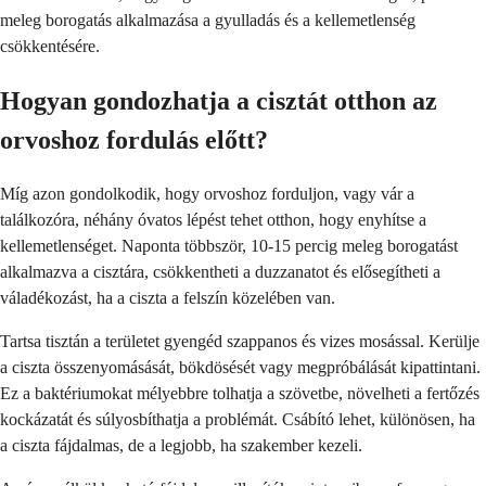
meleg borogatás alkalmazása a gyulladás és a kellemetlenség
csökkentésére.
Hogyan gondozhatja a cisztát otthon az
orvoshoz fordulás előtt?
Míg azon gondolkodik, hogy orvoshoz forduljon, vagy vár a
találkozóra, néhány óvatos lépést tehet otthon, hogy enyhítse a
kellemetlenséget. Naponta többször, 10-15 percig meleg borogatást
alkalmazva a cisztára, csökkentheti a duzzanatot és elősegítheti a
váladékozást, ha a ciszta a felszín közelében van.
Tartsa tisztán a területet gyengéd szappanos és vizes mosással. Kerülje
a ciszta összenyomásását, bökdösését vagy megpróbálását kipattintani.
Ez a baktériumokat mélyebbre tolhatja a szövetbe, növelheti a fertőzés
kockázatát és súlyosbíthatja a problémát. Csábító lehet, különösen, ha
a ciszta fájdalmas, de a legjobb, ha szakember kezeli.