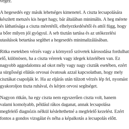
végez.
A hegesedés egy másik lehetséges kimenetel. A ciszta lecsapolására
készített metszés kis heget hagy, bár általában minimális. A heg mérete
és láthatósága a ciszta méretétől, elhelyezkedésétől és attól függ, hogy
a bőre milyen jól gyógyul. A seb tisztán tartása és az utókezelési
utasítások betartása segíthet a hegesedés minimalizálásában.
Ritka esetekben vérzés vagy a környező szövetek károsodása fordulhat
elő, különösen, ha a ciszta vérerek vagy idegek közelében van. Ez
nagyobb aggodalomra ad okot mély vagy nagy ciszták esetében, ezért
a sürgősségi ellátás orvosai óvatosak azzal kapcsolatban, hogy mely
cisztákat csapolják le. Ha az eljárás után túlzott vérzés lép fel, nyomást
gyakoroljon tiszta ruhával, és kérjen orvosi segítséget.
Nagyon ritkán, ha egy ciszta nem egyszerűen ciszta volt, hanem
valami komolyabb, például rákos daganat, annak lecsapolása
megfelelő diagnózis nélkül késleltethetné a megfelelő kezelést. Ezért
fontos a gondos vizsgálat és néha a képalkotás a lecsapolás előtt.