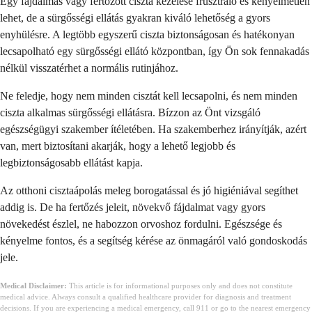
Egy fájdalmas vagy fertőzött ciszta kezelése frusztráló és kényelmetlen
lehet, de a sürgősségi ellátás gyakran kiváló lehetőség a gyors
enyhülésre. A legtöbb egyszerű ciszta biztonságosan és hatékonyan
lecsapolható egy sürgősségi ellátó központban, így Ön sok fennakadás
nélkül visszatérhet a normális rutinjához.
Ne feledje, hogy nem minden cisztát kell lecsapolni, és nem minden
ciszta alkalmas sürgősségi ellátásra. Bízzon az Önt vizsgáló
egészségügyi szakember ítéletében. Ha szakemberhez irányítják, azért
van, mert biztosítani akarják, hogy a lehető legjobb és
legbiztonságosabb ellátást kapja.
Az otthoni cisztaápolás meleg borogatással és jó higiéniával segíthet
addig is. De ha fertőzés jeleit, növekvő fájdalmat vagy gyors
növekedést észlel, ne habozzon orvoshoz fordulni. Egészsége és
kényelme fontos, és a segítség kérése az önmagáról való gondoskodás
jele.
Medical Disclaimer:
This article is for informational purposes only and does not constitute
medical advice. Always consult a qualified healthcare provider for diagnosis and treatment
decisions. If you are experiencing a medical emergency, call 911 or go to the nearest emergency