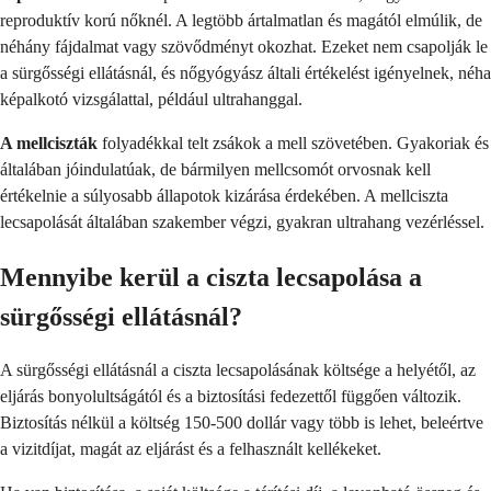
reproduktív korú nőknél. A legtöbb ártalmatlan és magától elmúlik, de
néhány fájdalmat vagy szövődményt okozhat. Ezeket nem csapolják le
a sürgősségi ellátásnál, és nőgyógyász általi értékelést igényelnek, néha
képalkotó vizsgálattal, például ultrahanggal.
A mellciszták
folyadékkal telt zsákok a mell szövetében. Gyakoriak és
általában jóindulatúak, de bármilyen mellcsomót orvosnak kell
értékelnie a súlyosabb állapotok kizárása érdekében. A mellciszta
lecsapolását általában szakember végzi, gyakran ultrahang vezérléssel.
Mennyibe kerül a ciszta lecsapolása a
sürgősségi ellátásnál?
A sürgősségi ellátásnál a ciszta lecsapolásának költsége a helyétől, az
eljárás bonyolultságától és a biztosítási fedezettől függően változik.
Biztosítás nélkül a költség 150-500 dollár vagy több is lehet, beleértve
a vizitdíjat, magát az eljárást és a felhasznált kellékeket.