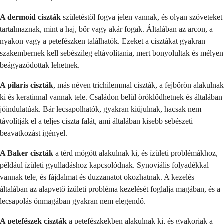
A dermoid ciszták
születéstől fogva jelen vannak, és olyan szöveteket
tartalmaznak, mint a haj, bőr vagy akár fogak. Általában az arcon, a
nyakon vagy a petefészken találhatók. Ezeket a cisztákat gyakran
szakembernek kell sebészileg eltávolítania, mert bonyolultak és mélyen
beágyazódottak lehetnek.
A pilaris ciszták
, más néven trichilemmal ciszták, a fejbőrön alakulnak
ki és keratinnal vannak tele. Családon belül öröklődhetnek és általában
jóindulatúak. Bár lecsapolhatók, gyakran kiújulnak, hacsak nem
távolítják el a teljes ciszta falát, ami általában kisebb sebészeti
beavatkozást igényel.
A Baker ciszták
a térd mögött alakulnak ki, és ízületi problémákhoz,
például ízületi gyulladáshoz kapcsolódnak. Synoviális folyadékkal
vannak tele, és fájdalmat és duzzanatot okozhatnak. A kezelés
általában az alapvető ízületi probléma kezelését foglalja magában, és a
lecsapolás önmagában gyakran nem elegendő.
A petefészek ciszták
a petefészkekben alakulnak ki, és gyakoriak a