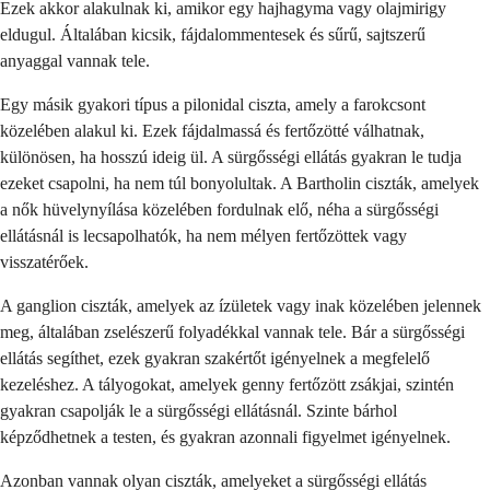
Ezek akkor alakulnak ki, amikor egy hajhagyma vagy olajmirigy
eldugul. Általában kicsik, fájdalommentesek és sűrű, sajtszerű
anyaggal vannak tele.
Egy másik gyakori típus a pilonidal ciszta, amely a farokcsont
közelében alakul ki. Ezek fájdalmassá és fertőzötté válhatnak,
különösen, ha hosszú ideig ül. A sürgősségi ellátás gyakran le tudja
ezeket csapolni, ha nem túl bonyolultak. A Bartholin ciszták, amelyek
a nők hüvelynyílása közelében fordulnak elő, néha a sürgősségi
ellátásnál is lecsapolhatók, ha nem mélyen fertőzöttek vagy
visszatérőek.
A ganglion ciszták, amelyek az ízületek vagy inak közelében jelennek
meg, általában zselészerű folyadékkal vannak tele. Bár a sürgősségi
ellátás segíthet, ezek gyakran szakértőt igényelnek a megfelelő
kezeléshez. A tályogokat, amelyek genny fertőzött zsákjai, szintén
gyakran csapolják le a sürgősségi ellátásnál. Szinte bárhol
képződhetnek a testen, és gyakran azonnali figyelmet igényelnek.
Azonban vannak olyan ciszták, amelyeket a sürgősségi ellátás