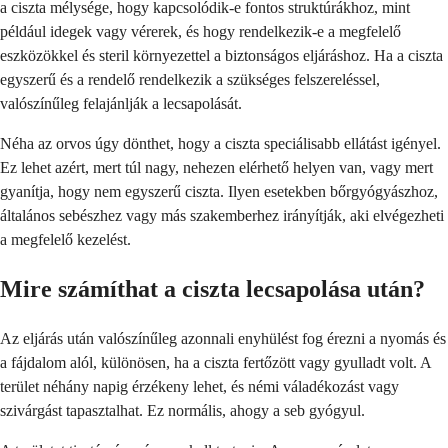
a ciszta mélysége, hogy kapcsolódik-e fontos struktúrákhoz, mint
például idegek vagy vérerek, és hogy rendelkezik-e a megfelelő
eszközökkel és steril környezettel a biztonságos eljáráshoz. Ha a ciszta
egyszerű és a rendelő rendelkezik a szükséges felszereléssel,
valószínűleg felajánlják a lecsapolását.
Néha az orvos úgy dönthet, hogy a ciszta speciálisabb ellátást igényel.
Ez lehet azért, mert túl nagy, nehezen elérhető helyen van, vagy mert
gyanítja, hogy nem egyszerű ciszta. Ilyen esetekben bőrgyógyászhoz,
általános sebészhez vagy más szakemberhez irányítják, aki elvégezheti
a megfelelő kezelést.
Mire számíthat a ciszta lecsapolása után?
Az eljárás után valószínűleg azonnali enyhülést fog érezni a nyomás és
a fájdalom alól, különösen, ha a ciszta fertőzött vagy gyulladt volt. A
terület néhány napig érzékeny lehet, és némi váladékozást vagy
szivárgást tapasztalhat. Ez normális, ahogy a seb gyógyul.