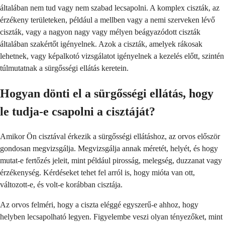
általában nem tud vagy nem szabad lecsapolni. A komplex ciszták, az
érzékeny területeken, például a mellben vagy a nemi szerveken lévő
ciszták, vagy a nagyon nagy vagy mélyen beágyazódott ciszták
általában szakértőt igényelnek. Azok a ciszták, amelyek rákosak
lehetnek, vagy képalkotó vizsgálatot igényelnek a kezelés előtt, szintén
túlmutatnak a sürgősségi ellátás keretein.
Hogyan dönti el a sürgősségi ellátás, hogy
le tudja-e csapolni a cisztáját?
Amikor Ön cisztával érkezik a sürgősségi ellátáshoz, az orvos először
gondosan megvizsgálja. Megvizsgálja annak méretét, helyét, és hogy
mutat-e fertőzés jeleit, mint például pirosság, melegség, duzzanat vagy
érzékenység. Kérdéseket tehet fel arról is, hogy mióta van ott,
változott-e, és volt-e korábban cisztája.
Az orvos felméri, hogy a ciszta eléggé egyszerű-e ahhoz, hogy
helyben lecsapolható legyen. Figyelembe veszi olyan tényezőket, mint