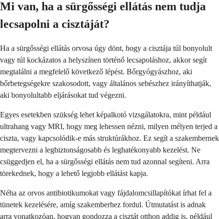
Mi van, ha a sürgősségi ellátás nem tudja
lecsapolni a cisztáját?
Ha a sürgősségi ellátás orvosa úgy dönt, hogy a cisztája túl bonyolult
vagy túl kockázatos a helyszínen történő lecsapoláshoz, akkor segít
megtalálni a megfelelő következő lépést. Bőrgyógyászhoz, aki
bőrbetegségekre szakosodott, vagy általános sebészhez irányíthatják,
aki bonyolultabb eljárásokat tud végezni.
Egyes esetekben szükség lehet képalkotó vizsgálatokra, mint például
ultrahang vagy MRI, hogy meg lehessen nézni, milyen mélyen terjed a
ciszta, vagy kapcsolódik-e más struktúrákhoz. Ez segít a szakembernek
megtervezni a legbiztonságosabb és leghatékonyabb kezelést. Ne
csüggedjen el, ha a sürgősségi ellátás nem tud azonnal segíteni. Arra
törekednek, hogy a lehető legjobb ellátást kapja.
Néha az orvos antibiotikumokat vagy fájdalomcsillapítókat írhat fel a
tünetek kezelésére, amíg szakemberhez fordul. Útmutatást is adnak
arra vonatkozóan, hogyan gondozza a cisztát otthon addig is, például