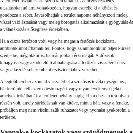
A területet tisztán és szárazon kell tartania. Az orvos részletes
utasításokat ad arra vonatkozóan, hogyan cserélje ki a kötést és
gondozza a sebet. Javasolhatják a terület naponta néhányszori meleg
vízzel való áztatását vagy meleg borogatás alkalmazását a gyógyulás és
a váladékozás elősegítése érdekében.
Ha a ciszta fertőzött volt, vagy ha magas a fertőzés kockázata,
antibiotikumot írhatnak fel. Fontos, hogy az antibiotikum teljes kúraét
szedje be, még akkor is, ha már jobban érzi magát. A dózisok
kihagyása vagy az idő előtti abbahagyása a fertőzés visszatéréséhez
vagy a kezeléssel szembeni rezisztenciához vezethet.
A legtöbb ember azonnal visszatérhet a szokásos tevékenységeihez,
bár kerülnie kell az erős testmozgást vagy olyan tevékenységeket,
amelyek irritálhatják a területet néhány napig. Ha a ciszta a test olyan
részén volt, amely súrlódásnak van kitéve, mint a háta vagy a feneke,
próbáljon meg nem viselni szűk ruházatot vagy nyomást gyakorolni a
területre.
Vannak-e kockázatok vagy szövődmények a