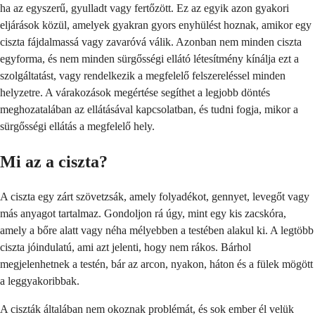
ha az egyszerű, gyulladt vagy fertőzött. Ez az egyik azon gyakori
eljárások közül, amelyek gyakran gyors enyhülést hoznak, amikor egy
ciszta fájdalmassá vagy zavaróvá válik. Azonban nem minden ciszta
egyforma, és nem minden sürgősségi ellátó létesítmény kínálja ezt a
szolgáltatást, vagy rendelkezik a megfelelő felszereléssel minden
helyzetre. A várakozások megértése segíthet a legjobb döntés
meghozatalában az ellátásával kapcsolatban, és tudni fogja, mikor a
sürgősségi ellátás a megfelelő hely.
Mi az a ciszta?
A ciszta egy zárt szövetzsák, amely folyadékot, gennyet, levegőt vagy
más anyagot tartalmaz. Gondoljon rá úgy, mint egy kis zacskóra,
amely a bőre alatt vagy néha mélyebben a testében alakul ki. A legtöbb
ciszta jóindulatú, ami azt jelenti, hogy nem rákos. Bárhol
megjelenhetnek a testén, bár az arcon, nyakon, háton és a fülek mögött
a leggyakoribbak.
A ciszták általában nem okoznak problémát, és sok ember él velük