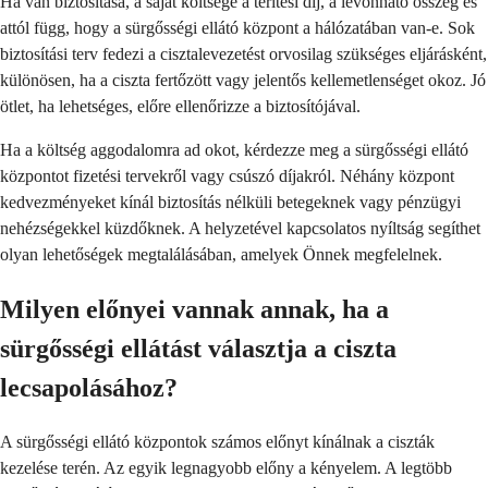
Ha van biztosítása, a saját költsége a térítési díj, a levonható összeg és
attól függ, hogy a sürgősségi ellátó központ a hálózatában van-e. Sok
biztosítási terv fedezi a cisztalevezetést orvosilag szükséges eljárásként,
különösen, ha a ciszta fertőzött vagy jelentős kellemetlenséget okoz. Jó
ötlet, ha lehetséges, előre ellenőrizze a biztosítójával.
Ha a költség aggodalomra ad okot, kérdezze meg a sürgősségi ellátó
központot fizetési tervekről vagy csúszó díjakról. Néhány központ
kedvezményeket kínál biztosítás nélküli betegeknek vagy pénzügyi
nehézségekkel küzdőknek. A helyzetével kapcsolatos nyíltság segíthet
olyan lehetőségek megtalálásában, amelyek Önnek megfelelnek.
Milyen előnyei vannak annak, ha a
sürgősségi ellátást választja a ciszta
lecsapolásához?
A sürgősségi ellátó központok számos előnyt kínálnak a ciszták
kezelése terén. Az egyik legnagyobb előny a kényelem. A legtöbb