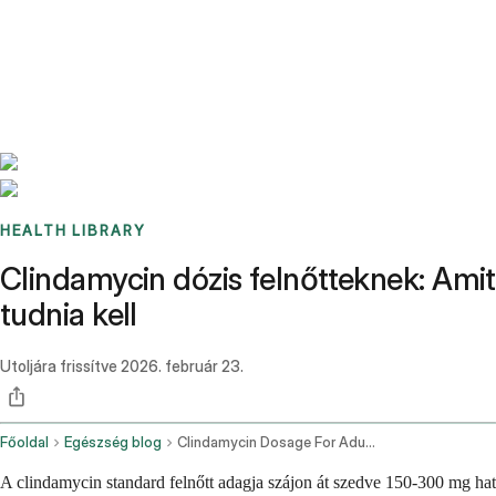
Benchmarks
Stories
FAQ
Sign up / Log in
HEALTH LIBRARY
Clindamycin dózis felnőtteknek: Amit
tudnia kell
Utoljára frissítve
2026. február 23.
Főoldal
Egészség blog
Clindamycin Dosage For Adults
A clindamycin standard felnőtt adagja szájon át szedve 150-300 mg hat