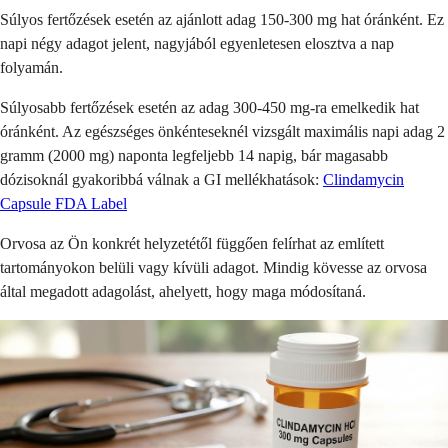
Súlyos fertőzések esetén az ajánlott adag 150-300 mg hat óránként. Ez
napi négy adagot jelent, nagyjából egyenletesen elosztva a nap
folyamán.
Súlyosabb fertőzések esetén az adag 300-450 mg-ra emelkedik hat
óránként. Az egészséges önkénteseknél vizsgált maximális napi adag 2
gramm (2000 mg) naponta legfeljebb 14 napig, bár magasabb
dózisoknál gyakoribbá válnak a GI mellékhatások:
Clindamycin
Capsule FDA Label
Orvosa az Ön konkrét helyzetétől függően felírhat az említett
tartományokon belüli vagy kívüli adagot. Mindig kövesse az orvosa
által megadott adagolást, ahelyett, hogy maga módosítaná.