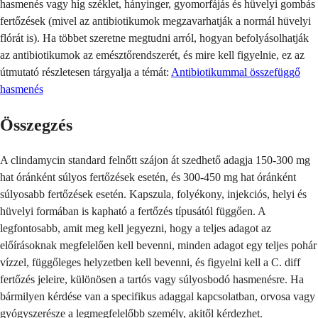
hasmenés vagy híg széklet, hányinger, gyomorfájás és hüvelyi gombás
fertőzések (mivel az antibiotikumok megzavarhatják a normál hüvelyi
flórát is). Ha többet szeretne megtudni arról, hogyan befolyásolhatják
az antibiotikumok az emésztőrendszerét, és mire kell figyelnie, ez az
útmutató részletesen tárgyalja a témát:
Antibiotikummal összefüggő
hasmenés
Összegzés
A clindamycin standard felnőtt szájon át szedhető adagja 150-300 mg
hat óránként súlyos fertőzések esetén, és 300-450 mg hat óránként
súlyosabb fertőzések esetén. Kapszula, folyékony, injekciós, helyi és
hüvelyi formában is kapható a fertőzés típusától függően. A
legfontosabb, amit meg kell jegyezni, hogy a teljes adagot az
előírásoknak megfelelően kell bevenni, minden adagot egy teljes pohár
vízzel, függőleges helyzetben kell bevenni, és figyelni kell a C. diff
fertőzés jeleire, különösen a tartós vagy súlyosbodó hasmenésre. Ha
bármilyen kérdése van a specifikus adaggal kapcsolatban, orvosa vagy
gyógyszerésze a legmegfelelőbb személy, akitől kérdezhet.