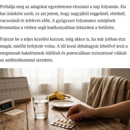
Próbálja meg az adagokat egyenletesen elosztani a nap folyamán. Ha
hat óránként szedi, ez azt jelenti, hogy nagyjából reggelinél, ebédnél,
vacsoránál és lefekvés előtt. A gyógyszer folyamatos szintjének
fenntartása a vérben segít hatékonyabban leküzdeni a fertőzést.
Fejezze be a teljes kezelési kurzust, még akkor is, ha már jobban érzi
magát, mielőtt befejezte volna. A túl korai abbahagyás lehetővé teszi a
megmaradt baktériumok túlélését és potenciálisan rezisztenssé válását
az antibiotikummal szemben.