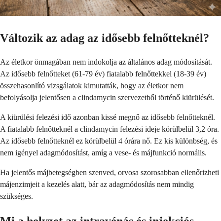
Változik az adag az idősebb felnőtteknél?
Az életkor önmagában nem indokolja az általános adag módosítását.
Az idősebb felnőtteket (61-79 év) fiatalabb felnőttekkel (18-39 év)
összehasonlító vizsgálatok kimutatták, hogy az életkor nem
befolyásolja jelentősen a clindamycin szervezetből történő kiürülését.
A kiürülési felezési idő azonban kissé megnő az idősebb felnőtteknél.
A fiatalabb felnőtteknél a clindamycin felezési ideje körülbelül 3,2 óra.
Az idősebb felnőtteknél ez körülbelül 4 órára nő. Ez kis különbség, és
nem igényel adagmódosítást, amíg a vese- és májfunkció normális.
Ha jelentős májbetegségben szenved, orvosa szorosabban ellenőrizheti
májenzimjeit a kezelés alatt, bár az adagmódosítás nem mindig
szükséges.