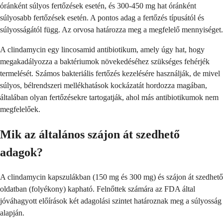
óránként súlyos fertőzések esetén, és 300-450 mg hat óránként
súlyosabb fertőzések esetén. A pontos adag a fertőzés típusától és
súlyosságától függ. Az orvosa határozza meg a megfelelő mennyiséget.
A clindamycin egy lincosamid antibiotikum, amely úgy hat, hogy
megakadályozza a baktériumok növekedéséhez szükséges fehérjék
termelését. Számos bakteriális fertőzés kezelésére használják, de mivel
súlyos, bélrendszeri mellékhatások kockázatát hordozza magában,
általában olyan fertőzésekre tartogatják, ahol más antibiotikumok nem
megfelelőek.
Mik az általános szájon át szedhető
adagok?
A clindamycin kapszulákban (150 mg és 300 mg) és szájon át szedhető
oldatban (folyékony) kapható. Felnőttek számára az FDA által
jóváhagyott előírások két adagolási szintet határoznak meg a súlyosság
alapján.