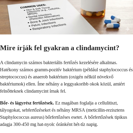
Mire írják fel gyakran a clindamycint?
A clindamycin számos bakteriális fertőzés kezelésére alkalmas.
Hatékony számos gramm-pozitív baktérium (például staphylococcus és
streptococcus) és anaerob baktérium (oxigén nélkül növekvő
baktériumok) ellen. Íme néhány a leggyakoribb okok közül, amiért
felnőtteknek clindamycint írnak fel.
Bőr- és lágyrész fertőzések.
Ez magában foglalja a cellulitiszt,
tályogokat, sebfertőzéseket és néhány MRSA (meticillin-rezisztens
Staphylococcus aureus) bőrfertőzéses esetet. A bőrfertőzések tipikus
adagja 300-450 mg hat-nyolc óránként hét-tíz napig.