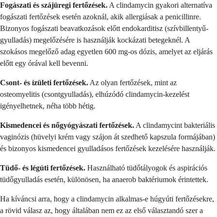
Fogászati és szájüregi fertőzések.
A clindamycin gyakori alternatíva
fogászati fertőzések esetén azoknál, akik allergiásak a penicillinre.
Bizonyos fogászati beavatkozások előtt endokarditisz (szívbillentyű-
gyulladás) megelőzésére is használják kockázati betegeknél. A
szokásos megelőző adag egyetlen 600 mg-os dózis, amelyet az eljárás
előtt egy órával kell bevenni.
Csont- és ízületi fertőzések.
Az olyan fertőzések, mint az
osteomyelitis (csontgyulladás), elhúzódó clindamycin-kezelést
igényelhetnek, néha több hétig.
Kismedencei és nőgyógyászati fertőzések.
A clindamycint bakteriális
vaginózis (hüvelyi krém vagy szájon át szedhető kapszula formájában)
és bizonyos kismedencei gyulladásos fertőzések kezelésére használják.
Tüdő- és légúti fertőzések.
Használható tüdőtályogok és aspirációs
tüdőgyulladás esetén, különösen, ha anaerob baktériumok érintettek.
Ha kíváncsi arra, hogy a clindamycin alkalmas-e húgyúti fertőzésekre,
a rövid válasz az, hogy általában nem ez az első választandó szer a