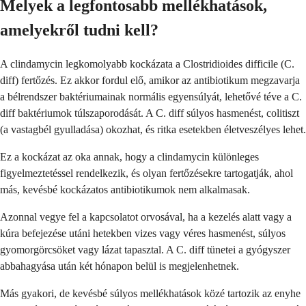
Melyek a legfontosabb mellékhatások,
amelyekről tudni kell?
A clindamycin legkomolyabb kockázata a Clostridioides difficile (C.
diff) fertőzés. Ez akkor fordul elő, amikor az antibiotikum megzavarja
a bélrendszer baktériumainak normális egyensúlyát, lehetővé téve a C.
diff baktériumok túlszaporodását. A C. diff súlyos hasmenést, colitiszt
(a vastagbél gyulladása) okozhat, és ritka esetekben életveszélyes lehet.
Ez a kockázat az oka annak, hogy a clindamycin különleges
figyelmeztetéssel rendelkezik, és olyan fertőzésekre tartogatják, ahol
más, kevésbé kockázatos antibiotikumok nem alkalmasak.
Azonnal vegye fel a kapcsolatot orvosával, ha a kezelés alatt vagy a
kúra befejezése utáni hetekben vizes vagy véres hasmenést, súlyos
gyomorgörcsöket vagy lázat tapasztal. A C. diff tünetei a gyógyszer
abbahagyása után két hónapon belül is megjelenhetnek.
Más gyakori, de kevésbé súlyos mellékhatások közé tartozik az enyhe