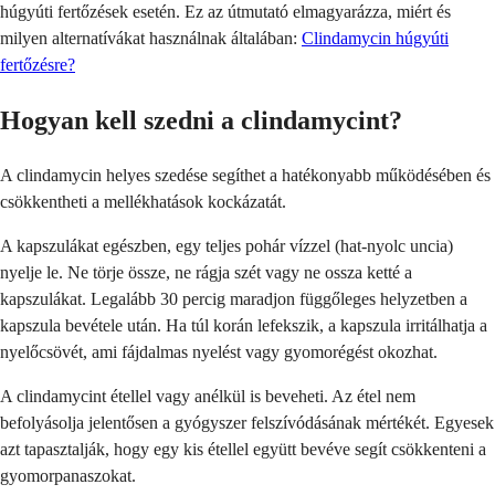
húgyúti fertőzések esetén. Ez az útmutató elmagyarázza, miért és
milyen alternatívákat használnak általában:
Clindamycin húgyúti
fertőzésre?
Hogyan kell szedni a clindamycint?
A clindamycin helyes szedése segíthet a hatékonyabb működésében és
csökkentheti a mellékhatások kockázatát.
A kapszulákat egészben, egy teljes pohár vízzel (hat-nyolc uncia)
nyelje le. Ne törje össze, ne rágja szét vagy ne ossza ketté a
kapszulákat. Legalább 30 percig maradjon függőleges helyzetben a
kapszula bevétele után. Ha túl korán lefekszik, a kapszula irritálhatja a
nyelőcsövét, ami fájdalmas nyelést vagy gyomorégést okozhat.
A clindamycint étellel vagy anélkül is beveheti. Az étel nem
befolyásolja jelentősen a gyógyszer felszívódásának mértékét. Egyesek
azt tapasztalják, hogy egy kis étellel együtt bevéve segít csökkenteni a
gyomorpanaszokat.