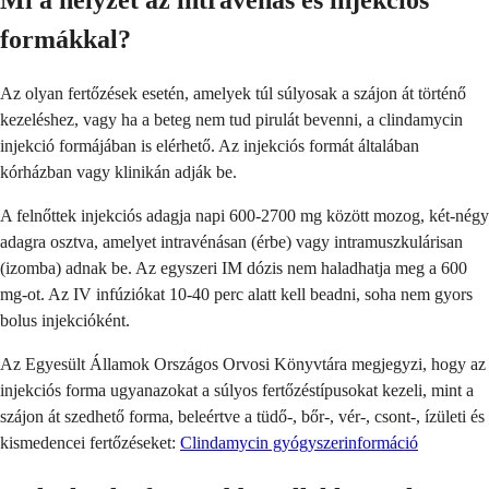
Mi a helyzet az intravénás és injekciós
formákkal?
Az olyan fertőzések esetén, amelyek túl súlyosak a szájon át történő
kezeléshez, vagy ha a beteg nem tud pirulát bevenni, a clindamycin
injekció formájában is elérhető. Az injekciós formát általában
kórházban vagy klinikán adják be.
A felnőttek injekciós adagja napi 600-2700 mg között mozog, két-négy
adagra osztva, amelyet intravénásan (érbe) vagy intramuszkulárisan
(izomba) adnak be. Az egyszeri IM dózis nem haladhatja meg a 600
mg-ot. Az IV infúziókat 10-40 perc alatt kell beadni, soha nem gyors
bolus injekcióként.
Az Egyesült Államok Országos Orvosi Könyvtára megjegyzi, hogy az
injekciós forma ugyanazokat a súlyos fertőzéstípusokat kezeli, mint a
szájon át szedhető forma, beleértve a tüdő-, bőr-, vér-, csont-, ízületi és
kismedencei fertőzéseket:
Clindamycin gyógyszerinformáció