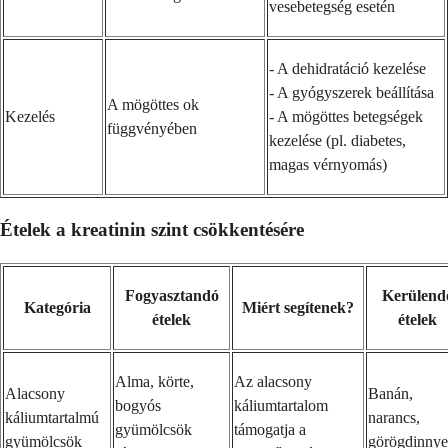
vesebetegség esetén
- A dehidratáció kezelése
- A gyógyszerek beállítása
A mögöttes ok
Kezelés
- A mögöttes betegségek
függvényében
kezelése (pl. diabetes,
magas vérnyomás)
Ételek a kreatinin szint csökkentésére
Fogyasztandó
Kerülend
Kategória
Miért segítenek?
ételek
ételek
Alma, körte,
Az alacsony
Alacsony
Banán,
bogyós
káliumtartalom
káliumtartalmú
narancs,
gyümölcsök
támogatja a
gyümölcsök
görögdinnye