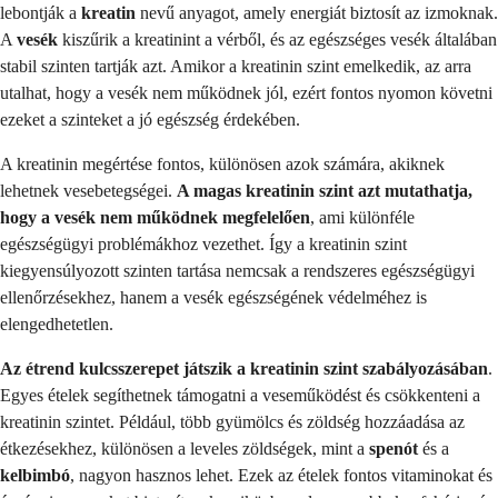
lebontják a
kreatin
nevű anyagot, amely energiát biztosít az izmoknak.
A
vesék
kiszűrik a kreatinint a vérből, és az egészséges vesék általában
stabil szinten tartják azt. Amikor a kreatinin szint emelkedik, az arra
utalhat, hogy a vesék nem működnek jól, ezért fontos nyomon követni
ezeket a szinteket a jó egészség érdekében.
A kreatinin megértése fontos, különösen azok számára, akiknek
lehetnek vesebetegségei.
A magas kreatinin szint azt mutathatja,
hogy a vesék nem működnek megfelelően
, ami különféle
egészségügyi problémákhoz vezethet. Így a kreatinin szint
kiegyensúlyozott szinten tartása nemcsak a rendszeres egészségügyi
ellenőrzésekhez, hanem a vesék egészségének védelméhez is
elengedhetetlen.
Az étrend kulcsszerepet játszik a kreatinin szint szabályozásában
.
Egyes ételek segíthetnek támogatni a veseműködést és csökkenteni a
kreatinin szintet. Például, több gyümölcs és zöldség hozzáadása az
étkezésekhez, különösen a leveles zöldségek, mint a
spenót
és a
kelbimbó
, nagyon hasznos lehet. Ezek az ételek fontos vitaminokat és