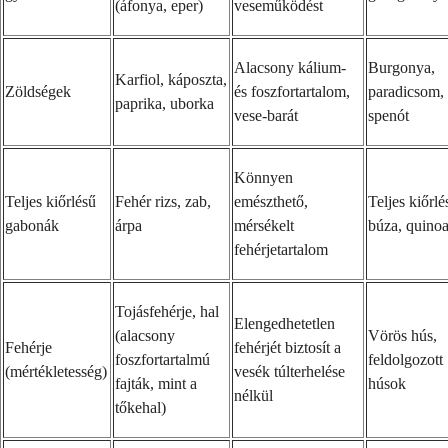
(áfonya, eper)
veseműködést
Alacsony kálium-
Burgonya,
Karfiol, káposzta,
Zöldségek
és foszfortartalom,
paradicsom,
paprika, uborka
vese-barát
spenót
Könnyen
Teljes kiőrlésű
Fehér rizs, zab,
emészthető,
Teljes kiőrlé
gabonák
árpa
mérsékelt
búza, quino
fehérjetartalom
Tojásfehérje, hal
Elengedhetetlen
(alacsony
Vörös hús,
Fehérje
fehérjét biztosít a
foszfortartalmú
feldolgozott
(mértékletesség)
vesék túlterhelése
fajták, mint a
húsok
nélkül
tőkehal)