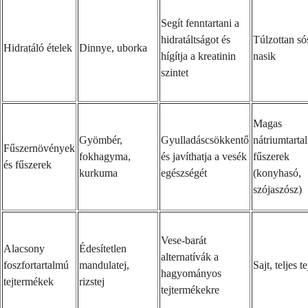
Segít fenntartani a
hidratáltságot és
Túlzottan só
Hidratáló ételek
Dinnye, uborka
hígítja a kreatinin
nasik
szintet
Magas
Gyömbér,
Gyulladáscsökkentő
nátriumtarta
Fűszernövények
fokhagyma,
és javíthatja a vesék
fűszerek
és fűszerek
kurkuma
egészségét
(konyhasó,
szójaszósz)
Vese-barát
Alacsony
Édesítetlen
alternatívák a
foszfortartalmú
mandulatej,
Sajt, teljes te
hagyományos
tejtermékek
rizstej
tejtermékekre