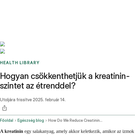
Benchmarks
Stories
FAQ
Sign up / Log in
HEALTH LIBRARY
Hogyan csökkenthetjük a kreatinin-
szintet az étrenddel?
Utoljára frissítve
2025. február 14.
Főoldal
Egészség blog
How Do We Reduce Creatinine Levels By Food
A kreatinin
egy salakanyag, amely akkor keletkezik, amikor az izmok