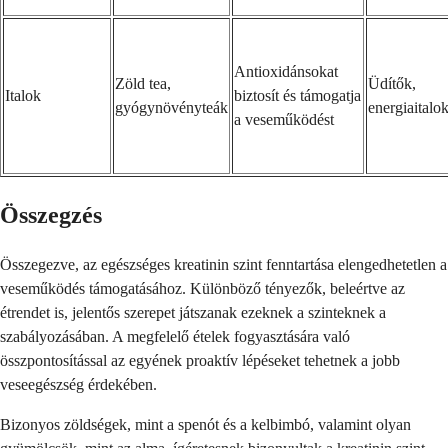
Antioxidánsokat
Zöld tea,
Üdítők,
Italok
biztosít és támogatja
gyógynövényteák
energiaitalo
a veseműködést
Összegzés
Összegezve, az egészséges kreatinin szint fenntartása elengedhetetlen a
veseműködés támogatásához. Különböző tényezők, beleértve az
étrendet is, jelentős szerepet játszanak ezeknek a szinteknek a
szabályozásában. A megfelelő ételek fogyasztására való
összpontosítással az egyének proaktív lépéseket tehetnek a jobb
veseegészség érdekében.
Bizonyos zöldségek, mint a spenót és a kelbimbó, valamint olyan