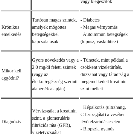
vagy kiegészítők
Tartósan magas szintek,
- Diabetes
Krónikus
amelyek mögöttes
- Magas vérnyomás
emelkedés
betegségekkel
- Autoimmun betegségek
kapcsolatosak
(lupusz, vaskulitisz)
Gyors növekedés vagy a
- Tünetek, mint például a
2,0 mg/dl feletti szintek
csökkent vizeletürítés,
Mikor kell
(vagy az
duzzanat vagy fáradtság a
aggódni?
életkor/egészség szerinti
megemelkedett kreatinin
alapérték alapján)
szint mellett
- Képalkotás (ultrahang,
Vérvizsgálat a kreatinin
CT-vizsgálat) a vesében
szint, a glomeruláris
Diagnózis
lévő elzáródás esetén
filtrációs ráta (GFR),
- Biopszia gyanús
vizeletvizsgálat