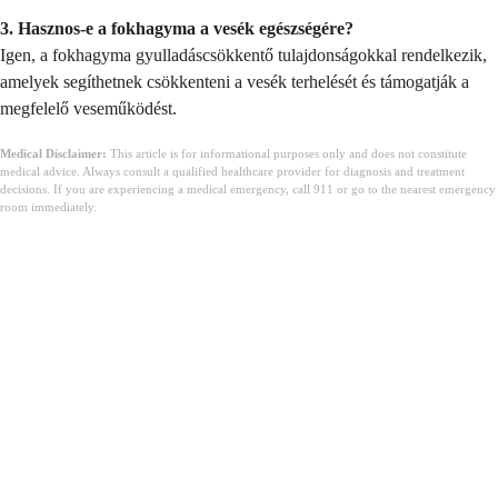
3. Hasznos-e a fokhagyma a vesék egészségére?
Igen, a fokhagyma gyulladáscsökkentő tulajdonságokkal rendelkezik,
amelyek segíthetnek csökkenteni a vesék terhelését és támogatják a
megfelelő veseműködést.
Medical Disclaimer:
This article is for informational purposes only and does not constitute
medical advice. Always consult a qualified healthcare provider for diagnosis and treatment
decisions. If you are experiencing a medical emergency, call 911 or go to the nearest emergency
room immediately.