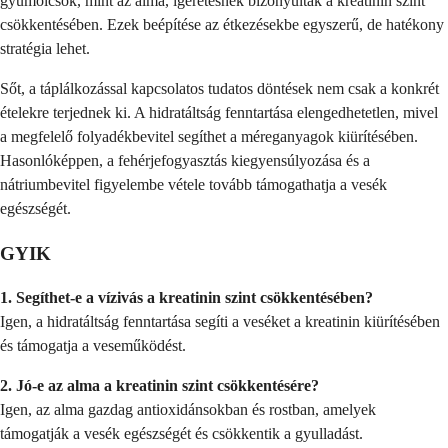
gyümölcsök, mint az alma, ígéretesnek bizonyultak a kreatinin szint
csökkentésében. Ezek beépítése az étkezésekbe egyszerű, de hatékony
stratégia lehet.
Sőt, a táplálkozással kapcsolatos tudatos döntések nem csak a konkrét
ételekre terjednek ki. A hidratáltság fenntartása elengedhetetlen, mivel
a megfelelő folyadékbevitel segíthet a méreganyagok kiürítésében.
Hasonlóképpen, a fehérjefogyasztás kiegyensúlyozása és a
nátriumbevitel figyelembe vétele tovább támogathatja a vesék
egészségét.
GYIK
1. Segíthet-e a vízivás a kreatinin szint csökkentésében?
Igen, a hidratáltság fenntartása segíti a veséket a kreatinin kiürítésében
és támogatja a veseműködést.
2. Jó-e az alma a kreatinin szint csökkentésére?
Igen, az alma gazdag antioxidánsokban és rostban, amelyek
támogatják a vesék egészségét és csökkentik a gyulladást.