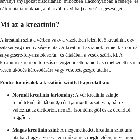
ásványi anyagokat biztosítanak, miközben alacsonyabbak a fehérje- és
nátriumtartalmukban, ami tovább javíthatja a vesék egészségét.
Mi az a kreatinin?
A kreatinin szint a vérben vagy a vizeletben jelen lévő kreatinin, egy
salakanyag mennyiségére utal. A kreatinint az izmok termelik a normál
anyagcsere-folyamatok során, és általában a vesék szűrik ki. A
kreatinin szint monitorozása elengedhetetlen, mert az emelkedett szint a
veseműködés károsodására vagy vesebetegségre utalhat.
Fontos tudnivalók a kreatinin szinttel kapcsolatban:
Normál kreatinin tartomány
: A vér kreatinin szintje
felnőtteknél általában 0,6 és 1,2 mg/dl között van, bár ez
változhat az életkortól, nemtől, izomtömegtől és az étrendtől
függően.
Magas kreatinin szint
: A megemelkedett kreatinin szint arra
utalhat, hogy a vesék nem működnek megfelelően, mivel nem