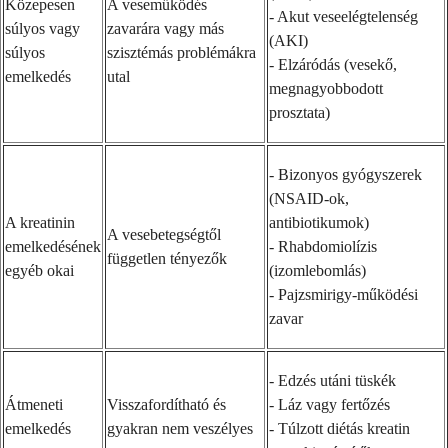
Közepesen
A veseműködés
- Akut veseelégtelenség
súlyos vagy
zavarára vagy más
(AKI)
súlyos
szisztémás problémákra
- Elzáródás (vesekő,
emelkedés
utal
megnagyobbodott
prosztata)
- Bizonyos gyógyszerek
(NSAID-ok,
A kreatinin
antibiotikumok)
A vesebetegségtől
emelkedésének
- Rhabdomiolízis
független tényezők
egyéb okai
(izomlebomlás)
- Pajzsmirigy-működési
zavar
- Edzés utáni tüskék
Átmeneti
Visszafordítható és
- Láz vagy fertőzés
emelkedés
gyakran nem veszélyes
- Túlzott diétás kreatin