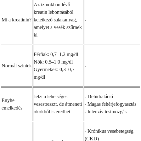
Az izmokban lévő
kreatin lebontásából
Mi a kreatinin?
keletkező salakanyag,
-
amelyet a vesék szűrnek
ki
Férfiak: 0,7–1,2 mg/dl
Nők: 0,5–1,0 mg/dl
Normál szintek
-
Gyermekek: 0,3–0,7
mg/dl
Jelzi a lehetséges
- Dehidratáció
Enyhe
vesestresszt, de átmeneti
- Magas fehérjefogyasztás
emelkedés
okokból is eredhet
- Intenzív testmozgás
- Krónikus vesebetegség
(CKD)