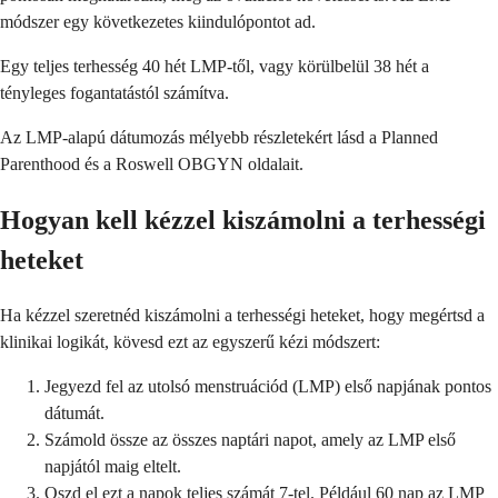
módszer egy következetes kiindulópontot ad.
Egy teljes terhesség 40 hét LMP-től, vagy körülbelül 38 hét a
tényleges fogantatástól számítva.
Az LMP-alapú dátumozás mélyebb részletekért lásd a Planned
Parenthood és a Roswell OBGYN oldalait.
Hogyan kell kézzel kiszámolni a terhességi
heteket
Ha kézzel szeretnéd kiszámolni a terhességi heteket, hogy megértsd a
klinikai logikát, kövesd ezt az egyszerű kézi módszert:
Jegyezd fel az utolsó menstruációd (LMP) első napjának pontos
dátumát.
Számold össze az összes naptári napot, amely az LMP első
napjától maig eltelt.
Oszd el ezt a napok teljes számát 7-tel. Például 60 nap az LMP