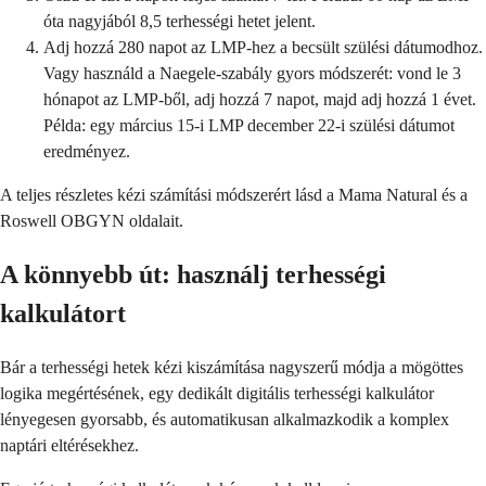
óta nagyjából 8,5 terhességi hetet jelent.
Adj hozzá 280 napot az LMP-hez a becsült szülési dátumodhoz.
Vagy használd a Naegele-szabály gyors módszerét: vond le 3
hónapot az LMP-ből, adj hozzá 7 napot, majd adj hozzá 1 évet.
Példa: egy március 15-i LMP december 22-i szülési dátumot
eredményez.
A teljes részletes kézi számítási módszerért lásd a Mama Natural és a
Roswell OBGYN oldalait.
A könnyebb út: használj terhességi
kalkulátort
Bár a terhességi hetek kézi kiszámítása nagyszerű módja a mögöttes
logika megértésének, egy dedikált digitális terhességi kalkulátor
lényegesen gyorsabb, és automatikusan alkalmazkodik a komplex
naptári eltérésekhez.