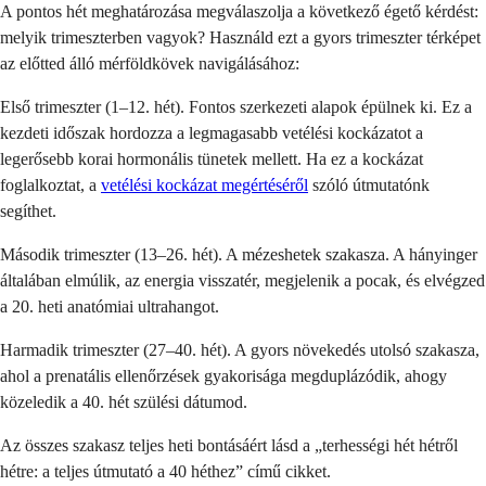
A pontos hét meghatározása megválaszolja a következő égető kérdést:
melyik trimeszterben vagyok? Használd ezt a gyors trimeszter térképet
az előtted álló mérföldkövek navigálásához:
Első trimeszter (1–12. hét). Fontos szerkezeti alapok épülnek ki. Ez a
kezdeti időszak hordozza a legmagasabb vetélési kockázatot a
legerősebb korai hormonális tünetek mellett. Ha ez a kockázat
foglalkoztat, a
vetélési kockázat megértéséről
szóló útmutatónk
segíthet.
Második trimeszter (13–26. hét). A mézeshetek szakasza. A hányinger
általában elmúlik, az energia visszatér, megjelenik a pocak, és elvégzed
a 20. heti anatómiai ultrahangot.
Harmadik trimeszter (27–40. hét). A gyors növekedés utolsó szakasza,
ahol a prenatális ellenőrzések gyakorisága megduplázódik, ahogy
közeledik a 40. hét szülési dátumod.
Az összes szakasz teljes heti bontásáért lásd a „terhességi hét hétről
hétre: a teljes útmutató a 40 héthez” című cikket.