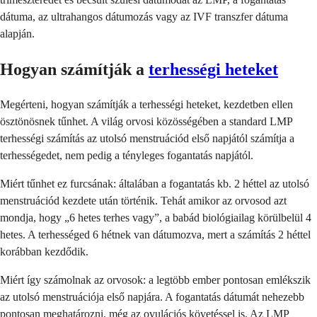
dátuma, az ultrahangos dátumozás vagy az IVF transzfer dátuma
alapján.
Hogyan számítják a
terhességi heteket
Megérteni, hogyan számítják a terhességi heteket, kezdetben ellen
ösztönösnek tűnhet. A világ orvosi közösségében a standard LMP
terhességi számítás az utolsó menstruációd első napjától számítja a
terhességedet, nem pedig a tényleges fogantatás napjától.
Miért tűnhet ez furcsának: általában a fogantatás kb. 2 héttel az utolsó
menstruációd kezdete után történik. Tehát amikor az orvosod azt
mondja, hogy „6 hetes terhes vagy”, a babád biológiailag körülbelül 4
hetes. A terhességed 6 hétnek van dátumozva, mert a számítás 2 héttel
korábban kezdődik.
Miért így számolnak az orvosok: a legtöbb ember pontosan emlékszik
az utolsó menstruációja első napjára. A fogantatás dátumát nehezebb
pontosan meghatározni, még az ovulációs követéssel is. Az LMP