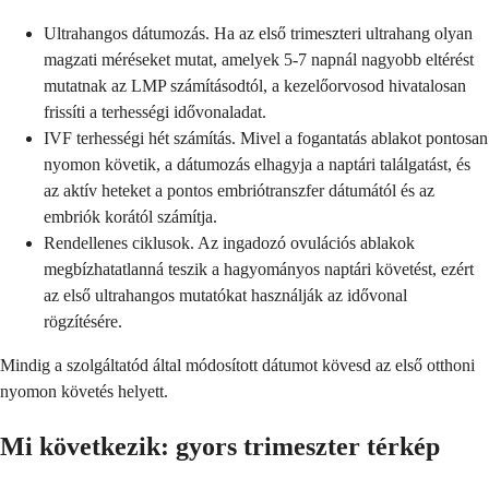
Ultrahangos dátumozás. Ha az első trimeszteri ultrahang olyan
magzati méréseket mutat, amelyek 5-7 napnál nagyobb eltérést
mutatnak az LMP számításodtól, a kezelőorvosod hivatalosan
frissíti a terhességi idővonaladat.
IVF terhességi hét számítás. Mivel a fogantatás ablakot pontosan
nyomon követik, a dátumozás elhagyja a naptári találgatást, és
az aktív heteket a pontos embriótranszfer dátumától és az
embriók korától számítja.
Rendellenes ciklusok. Az ingadozó ovulációs ablakok
megbízhatatlanná teszik a hagyományos naptári követést, ezért
az első ultrahangos mutatókat használják az idővonal
rögzítésére.
Mindig a szolgáltatód által módosított dátumot kövesd az első otthoni
nyomon követés helyett.
Mi következik: gyors trimeszter térkép