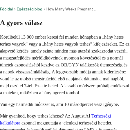
Főoldal
Egészség blog
How Many Weeks Pregnant Am I Calculate Your Week Due Date In 30 Seconds
A gyors válasz
Körülbelül 13 000 ember keresi fel minden hónapban a „hány hetes
terhes vagyok” vagy a „hány hetes vagyok terhes” kifejezéseket. Ez az
alapvető kérdés, amely szinte minden más utazási szakaszodat vezérli,
a magzatfejlődés mérföldköveinek nyomon követésétől és a normál
tünetek azonosításától kezdve az OB/GYN találkozók ütemezéséig és
a napok visszaszámlálásáig. A leggyorsabb módja annak kiderítésére:
vond le az utolsó menstruációd első napjának dátumát a mai napból,
majd oszd el 7-tel. Ez a te heted. A lassabb módszer: próbálj emlékezni
a matekra, miközben a hányingered tombol.
Van egy harmadik módszer is, ami 10 másodpercet vesz igénybe.
Már gyanítod, hogy terhes lehetsz? Az August AI
Terhességi
kalkulátora
azonnal megmutatja a jelenlegi terhességi hetedet,
trimeszteredet és becsült szülési dátumodat az LMP, a fogantatás