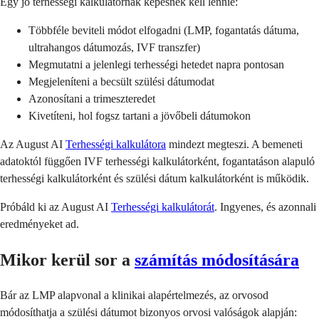
Egy jó terhességi kalkulátornak képesnek kell lennie:
Többféle beviteli módot elfogadni (LMP, fogantatás dátuma,
ultrahangos dátumozás, IVF transzfer)
Megmutatni a jelenlegi terhességi hetedet napra pontosan
Megjeleníteni a becsült szülési dátumodat
Azonosítani a trimeszteredet
Kivetíteni, hol fogsz tartani a jövőbeli dátumokon
Az August AI
Terhességi kalkulátora
mindezt megteszi. A bemeneti
adatoktól függően IVF terhességi kalkulátorként, fogantatáson alapuló
terhességi kalkulátorként és szülési dátum kalkulátorként is működik.
Próbáld ki az August AI
Terhességi kalkulátorát
. Ingyenes, és azonnali
eredményeket ad.
Mikor kerül sor a
számítás módosítására
Bár az LMP alapvonal a klinikai alapértelmezés, az orvosod
módosíthatja a szülési dátumot bizonyos orvosi valóságok alapján: