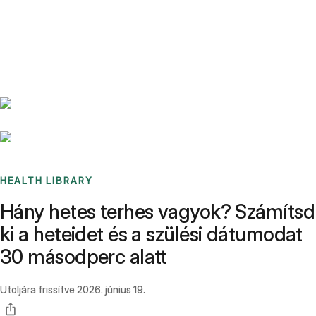
Benchmarks
Stories
FAQ
Sign up / Log in
HEALTH LIBRARY
Hány hetes terhes vagyok? Számítsd
ki a heteidet és a szülési dátumodat
30 másodperc alatt
Utoljára frissítve
2026. június 19.