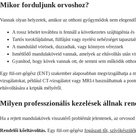
Mikor forduljunk orvoshoz?
Vannak olyan helyzetek, amikor az otthoni gyógymódok nem elegendőek
A rossz lehelet továbbra is fennáll a következetes szájhigiénia és
Tartós torokfájdalmat, fülfájást vagy nyelési nehézséget tapasztal
A manduláid vörösek, duzzadtak, vagy könnyen véreznek
Ismétlődő mandulaköveid vannak, amelyek az eltávolítás után vi
Gyanítod, hogy kövek vannak ott, de semmi sem működik ottho
Egy fül-orr-gégész (ENT) szakember alaposabban megvizsgálhatja a ma
vizsgálatokat, például CT-vizsgálatot vagy MRI-t használhatnak a pont
eltávolítására a kripták mélyéről.
Milyen professzionális kezelések állnak re
Ha a rejtett mandulakövek visszatérő problémát jelentenek, az orvosod 
Rendelői kőeltávolítás.
Egy fül-orr-gégész
fogászati tűt, szívókészülé