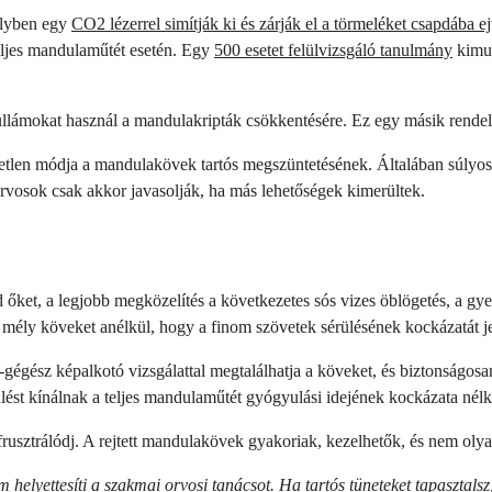
elyben egy
CO2 lézerrel simítják ki és zárják el a törmeléket csapdába e
teljes mandulaműtét esetén. Egy
500 esetet felülvizsgáló tanulmány
kimut
hullámokat használ a mandulakripták csökkentésére. Ez egy másik rendel
gyetlen módja a mandulakövek tartós megszüntetésének. Általában súly
 orvosok csak akkor javasolják, ha más lehetőségek kimerültek.
őket, a legjobb megközelítés a következetes sós vizes öblögetés, a gyen
a mély köveket anélkül, hogy a finom szövetek sérülésének kockázatát j
gégész képalkotó vizsgálattal megtalálhatja a köveket, és biztonságosan
ülést kínálnak a teljes mandulaműtét gyógyulási idejének kockázata nélk
rusztrálódj. A rejtett mandulakövek gyakoriak, kezelhetők, és nem olya
m helyettesíti a szakmai orvosi tanácsot. Ha tartós tüneteket tapasztalsz