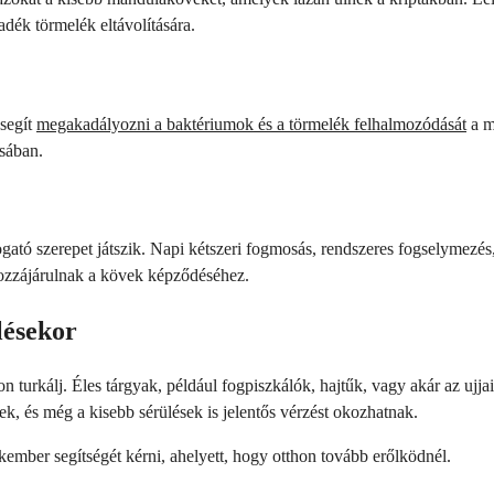
dék törmelék eltávolítására.
 segít
megakadályozni a baktériumok és a törmelék felhalmozódását
a m
sában.
gató szerepet játszik. Napi kétszeri fogmosás, rendszeres fogselymezés, 
hozzájárulnak a kövek képződéséhez.
lésekor
 turkálj. Éles tárgyak, például fogpiszkálók, hajtűk, vagy akár az ujja
k, és még a kisebb sérülések is jelentős vérzést okozhatnak.
kember segítségét kérni, ahelyett, hogy otthon tovább erőlködnél.