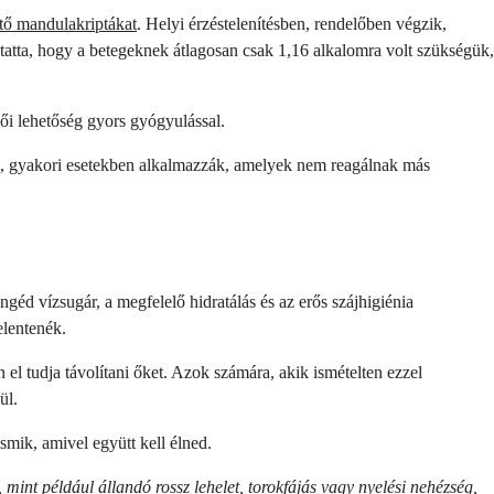
jtő mandulakriptákat
. Helyi érzéstelenítésben, rendelőben végzik,
atta, hogy a betegeknek átlagosan csak 1,16 alkalomra volt szükségük,
ői lehetőség gyors gyógyulással.
os, gyakori esetekben alkalmazzák, amelyek nem reagálnak más
géd vízsugár, a megfelelő hidratálás és az erős szájhigiénia
elentenék.
 el tudja távolítani őket. Azok számára, akik ismételten ezzel
ül.
smik, amivel együtt kell élned.
, mint például állandó rossz lehelet, torokfájás vagy nyelési nehézség,