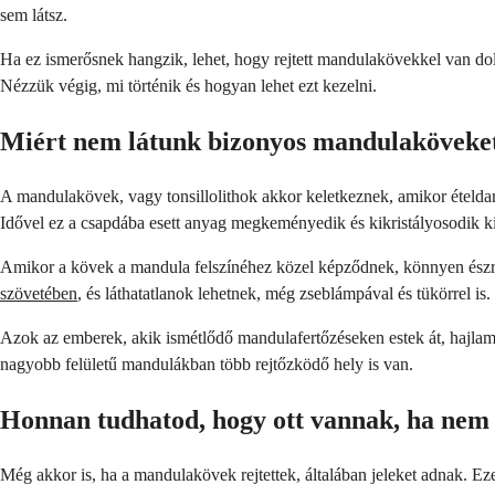
sem látsz.
Ha ez ismerősnek hangzik, lehet, hogy rejtett mandulakövekkel van do
Nézzük végig, mi történik és hogyan lehet ezt kezelni.
Miért nem látunk bizonyos mandulaköveke
A mandulakövek, vagy tonsillolithok akkor keletkeznek, amikor ételda
Idővel ez a csapdába esett anyag megkeményedik és kikristályosodik k
Amikor a kövek a mandula felszínéhez közel képződnek, könnyen észr
szövetében
, és láthatatlanok lehetnek, még zseblámpával és tükörrel is.
Azok az emberek, akik ismétlődő mandulafertőzéseken estek át, hajlamo
nagyobb felületű mandulákban több rejtőzködő hely is van.
Honnan tudhatod, hogy ott vannak, ha nem 
Még akkor is, ha a mandulakövek rejtettek, általában jeleket adnak. Ezen