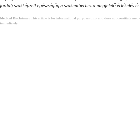
fordulj szakképzett egészségügyi szakemberhez a megfelelő értékelés és
Medical Disclaimer:
This article is for informational purposes only and does not constitute med
immediately.