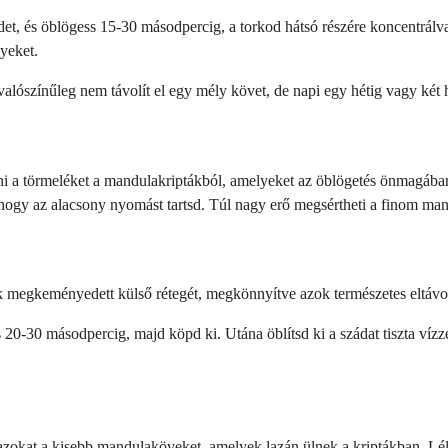
jedet, és öblögess 15-30 másodpercig, a torkod hátsó részére koncentrál
yeket.
valószínűleg nem távolít el egy mély követ, de napi egy hétig vagy két h
sni a törmeléket a mandulakriptákból, amelyeket az öblögetés önmagában
 hogy az alacsony nyomást tartsd. Túl nagy erő megsértheti a finom man
 megkeményedett külső rétegét, megkönnyítve azok természetes eltávol
 20-30 másodpercig, majd köpd ki. Utána öblítsd ki a szádat tiszta ví
a azokat a kisebb mandulaköveket, amelyek lazán ülnek a kriptákban. Lé