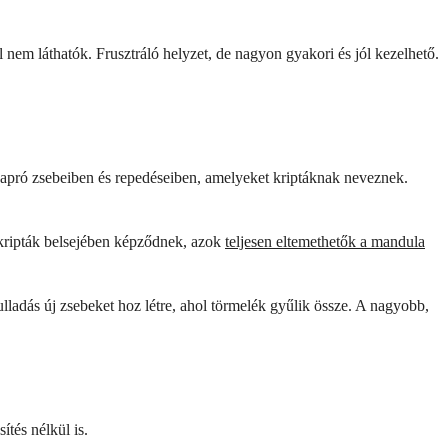
em láthatók. Frusztráló helyzet, de nagyon gyakori és jól kezelhető.
 apró zsebeiben és repedéseiben, amelyeket kriptáknak neveznek.
kripták belsejében képződnek, azok
teljesen eltemethetők a mandula
ladás új zsebeket hoz létre, ahol törmelék gyűlik össze. A nagyobb,
ítés nélkül is.