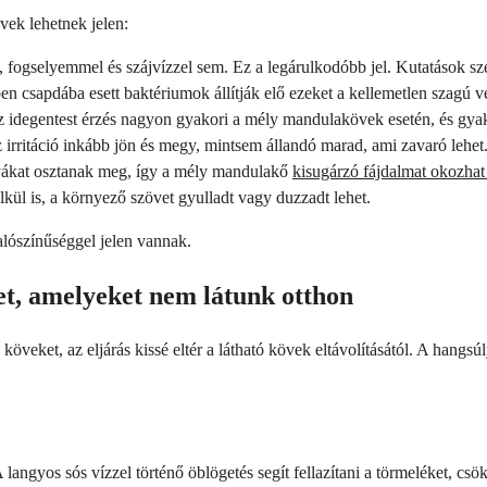
vek lehetnek jelen:
fogselyemmel és szájvízzel sem. Ez a legárulkodóbb jel. Kutatások szer
csapdába esett baktériumok állítják elő ezeket a kellemetlen szagú v
 idegentest érzés nagyon gyakori a mély mandulakövek esetén, és gyakor
irritáció inkább jön és megy, mintsem állandó marad, ami zavaró lehet
yákat osztanak meg, így a mély mandulakő
kisugárzó fájdalmat okozhat
kül is, a környező szövet gyulladt vagy duzzadt lehet.
alószínűséggel jelen vannak.
t, amelyeket nem látunk otthon
köveket, az eljárás kissé eltér a látható kövek eltávolításától. A hang
ngyos sós vízzel történő öblögetés segít fellazítani a törmeléket, csök