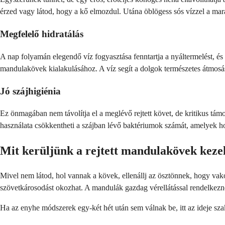
érzed vagy látod, hogy a kő elmozdul. Utána öblögess sós vízzel a mara
Megfelelő hidratálás
A nap folyamán elegendő víz fogyasztása fenntartja a nyáltermelést, és
mandulakövek kialakulásához. A víz segít a dolgok természetes átmosá
Jó szájhigiénia
Ez önmagában nem távolítja el a meglévő rejtett követ, de kritikus támo
használata csökkentheti a szájban lévő baktériumok számát, amelyek 
Mit kerüljünk a rejtett mandulakövek keze
Mivel nem látod, hol vannak a kövek, ellenállj az ösztönnek, hogy vakon
szövetkárosodást okozhat. A mandulák gazdag vérellátással rendelkezne
Ha az enyhe módszerek egy-két hét után sem válnak be, itt az ideje sza