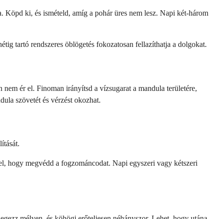
va. Köpd ki, és ismételd, amíg a pohár üres nem lesz. Napi két-három
étig tartó rendszeres öblögetés fokozatosan fellazíthatja a dolgokat.
 nem ér el. Finoman irányítsd a vízsugarat a mandula területére,
dula szövetét és vérzést okozhat.
ítását.
zzel, hogy megvédd a fogzománcodat. Napi egyszeri vagy kétszeri
legezz mélyen, és köhögj erőteljesen néhányszor. Lehet, hogy utána