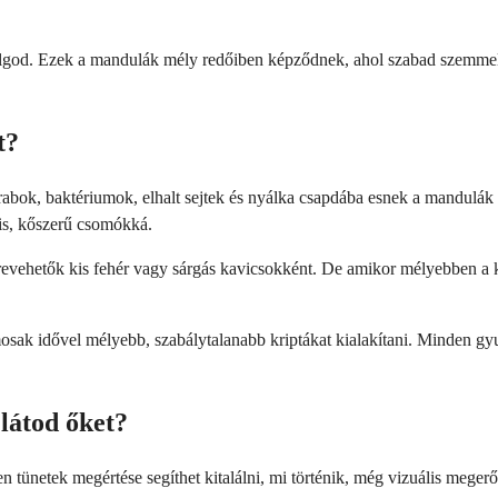
lgod. Ezek a mandulák mély redőiben képződnek, ahol szabad szemmel n
t?
rabok, baktériumok, elhalt sejtek és nyálka csapdába esnek a mandulák
is, kőszerű csomókká.
evehetők kis fehér vagy sárgás kavicsokként. De amikor mélyebben a 
sak idővel mélyebb, szabálytalanabb kriptákat kialakítani. Minden gyul
látod őket?
 tünetek megértése segíthet kitalálni, mi történik, még vizuális megerős