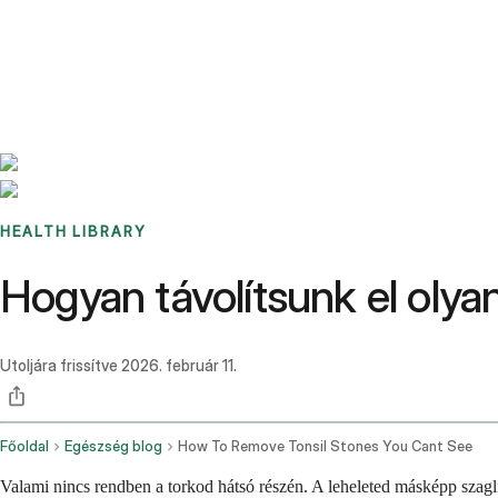
Benchmarks
Stories
FAQ
Sign up / Log in
HEALTH LIBRARY
Hogyan távolítsunk el oly
Utoljára frissítve
2026. február 11.
Főoldal
Egészség blog
How To Remove Tonsil Stones You Cant See
Valami nincs rendben a torkod hátsó részén. A leheleted másképp szagl