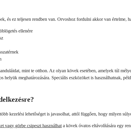
, és ez teljesen rendben van. Orvoshoz fordulni akkor van értelme, h
 öblögetés ellenére
sz
sszatérnek
n
nduláidat, mint te otthon. Az olyan kövek esetében, amelyek túl mél
os helyük meghatározására. Speciális eszközöket is használhatnak, pél
ndelkezésre?
több kezelési lehetőséget is javasolhat, attól függően, hogy milyen súl
ket vagy görbe csipeszt használhat
a kövek óvatos eltávolítására egy ren