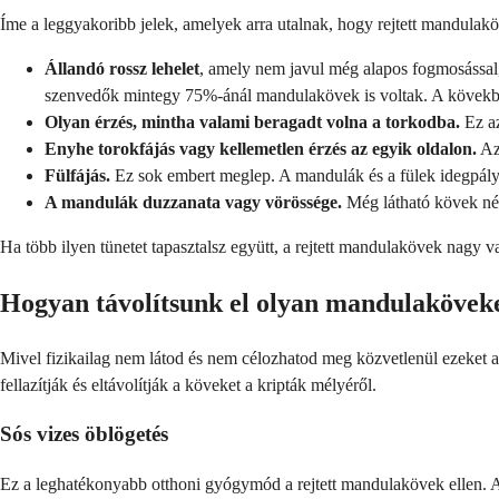
Íme a leggyakoribb jelek, amelyek arra utalnak, hogy rejtett mandulakö
Állandó rossz lehelet
, amely nem javul még alapos fogmosással, 
szenvedők mintegy 75%-ánál mandulakövek is voltak. A kövekben 
Olyan érzés, mintha valami beragadt volna a torkodba.
Ez az
Enyhe torokfájás vagy kellemetlen érzés az egyik oldalon.
Az 
Fülfájás.
Ez sok embert meglep. A mandulák és a fülek idegpál
A mandulák duzzanata vagy vörössége.
Még látható kövek nél
Ha több ilyen tünetet tapasztalsz együtt, a rejtett mandulakövek nagy v
Hogyan távolítsunk el olyan mandulaköveke
Mivel fizikailag nem látod és nem célozhatod meg közvetlenül ezeket a 
fellazítják és eltávolítják a köveket a kripták mélyéről.
Sós vizes öblögetés
Ez a leghatékonyabb otthoni gyógymód a rejtett mandulakövek ellen. A la