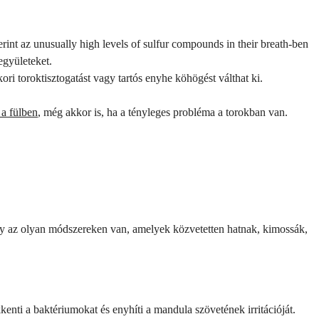
int az unusually high levels of sulfur compounds in their breath-ben
együleteket.
i toroktisztogatást vagy tartós enyhe köhögést válthat ki.
.
 a fülben
, még akkor is, ha a tényleges probléma a torokban van.
súly az olyan módszereken van, amelyek közvetetten hatnak, kimossák,
kenti a baktériumokat és enyhíti a mandula szövetének irritációját.