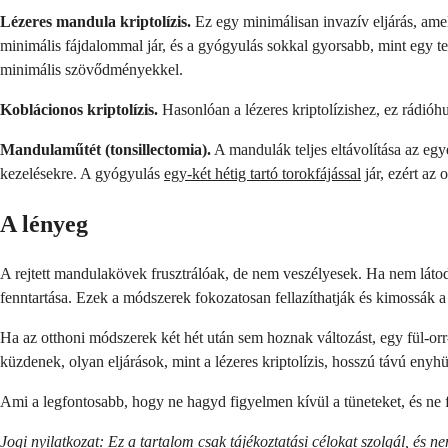
Lézeres mandula kriptolízis.
Ez egy minimálisan invazív eljárás, am
minimális fájdalommal jár, és a gyógyulás sokkal gyorsabb, mint egy 
minimális szövődményekkel.
Koblácionos kriptolízis.
Hasonlóan a lézeres kriptolízishez, ez rádió
Mandulaműtét (tonsillectomia).
A mandulák teljes eltávolítása az e
kezelésekre. A gyógyulás
egy-két hétig tartó torokfájással
jár, ezért az
A lényeg
A rejtett mandulakövek frusztrálóak, de nem veszélyesek. Ha nem látod 
fenntartása. Ezek a módszerek fokozatosan fellazíthatják és kimossák 
Ha az otthoni módszerek két hét után sem hoznak változást, egy fül-orr-
küzdenek, olyan eljárások, mint a lézeres kriptolízis, hosszú távú enyh
Ami a legfontosabb, hogy ne hagyd figyelmen kívül a tüneteket, és ne f
Jogi nyilatkozat: Ez a tartalom csak tájékoztatási célokat szolgál, és ne