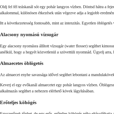
Oldj fel fél teáskanál sót egy pohár langyos vízben. Döntsd hátra a fe
alkalommal, különösen étkezések után végezve adja a legjobb eredmén
Itt a következetesség fontosabb, mint az intenzitás. Egyetlen öblögetés 
Alacsony nyomású vízsugár
Egy alacsony nyomásra állított vízsugár (water flosser) segíthet kimos
anélkül, hogy a hegyét közvetlenül a szövettüli nyomnád. Ügyelj arra,
Almaecetes öblögetés
Az almaecet enyhe savassága idővel segíthet lebontani a mandulakövek
Keverj el egy evőkanál almaecetet egy pohár langyos vízben. Öblögess
alkalmazás segíthet a nehezen elérhető kövek lágyításában.
Erőteljes köhögés
Egyszerűnek tűnhet, de egy erős, erőteljes köhögés néha eltávolíthatj