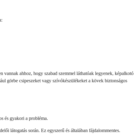
a:
yen vannak ahhoz, hogy szabad szemmel láthatóak legyenek, képalkotó
dául görbe csipeszeket vagy szívókészülékeket a kövek biztonságos
yos és gyakori a probléma.
delői látogatás során. Ez egyszerű és általában fájdalommentes.