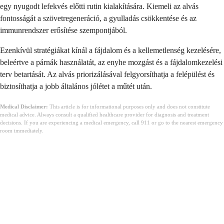
egy nyugodt lefekvés előtti rutin kialakítására. Kiemeli az alvás
fontosságát a szövetregeneráció, a gyulladás csökkentése és az
immunrendszer erősítése szempontjából.
Ezenkívül stratégiákat kínál a fájdalom és a kellemetlenség kezelésére,
beleértve a párnák használatát, az enyhe mozgást és a fájdalomkezelési
terv betartását. Az alvás priorizálásával felgyorsíthatja a felépülést és
biztosíthatja a jobb általános jólétet a műtét után.
Medical Disclaimer:
This article is for informational purposes only and does not constitute
medical advice. Always consult a qualified healthcare provider for diagnosis and treatment
decisions. If you are experiencing a medical emergency, call 911 or go to the nearest emergency
room immediately.