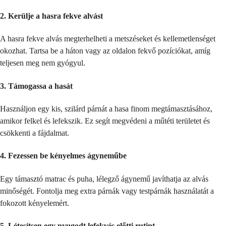
2.
Kerülje a hasra fekve alvást
A hasra fekve alvás megterhelheti a metszéseket és kellemetlenséget
okozhat. Tartsa be a háton vagy az oldalon fekvő pozíciókat, amíg
teljesen meg nem gyógyul.
3.
Támogassa a hasát
Használjon egy kis, szilárd párnát a hasa finom megtámasztásához,
amikor felkel és lefekszik. Ez segít megvédeni a műtéti területet és
csökkenti a fájdalmat.
4.
Fezessen be kényelmes ágyneműbe
Egy támasztó matrac és puha, lélegző ágynemű javíthatja az alvás
minőségét. Fontolja meg extra párnák vagy testpárnák használatát a
fokozott kényelemért.
5.
Létesítsen egy nyugodt lefekvés előtti rutint