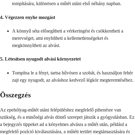
tompítására, különösen a műtét utáni első néhány napban.
4.
Végezzen enyhe mozgást
A könnyű séta elősegítheti a vérkeringést és csökkentheti a
merevséget, ami enyhítheti a kellemetlenségeket és
megkönnyítheti az alvást.
5.
Létesítsen nyugodt alvási környezetet
Tompítsa le a fényt, tartsa hűvösen a szobát, és használjon fehér
zajt egy nyugodt, az alváshoz kedvező légkör megteremtéséhez.
Összegzés
Az epehólyag-műtét utáni felépüléshez megfelelő pihenésre van
szükség, és a minőségi alvás döntő szerepet játszik a gyógyulásban. Ez
a bejegyzés tippeket ad a kényelmes alvásra a műtét után, például a
megfelelő pozíció kiválasztására, a műtéti terület megtámasztására és