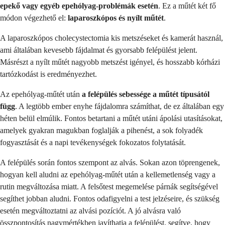
epekő vagy egyéb epehólyag-problémák esetén
. Ez a műtét két fő
módon végezhető el:
laparoszkópos és nyílt műtét
.
A laparoszkópos cholecystectomia kis metszéseket és kamerát használ,
ami általában kevesebb fájdalmat és gyorsabb felépülést jelent.
Másrészt a nyílt műtét nagyobb metszést igényel, és hosszabb kórházi
tartózkodást is eredményezhet.
Az epehólyag-műtét után
a felépülés sebessége a műtét típusától
függ
. A legtöbb ember enyhe fájdalomra számíthat, de ez általában egy
héten belül elmúlik. Fontos betartani a műtét utáni ápolási utasításokat,
amelyek gyakran magukban foglalják a pihenést, a sok folyadék
fogyasztását és a napi tevékenységek fokozatos folytatását.
A felépülés során fontos szempont az alvás. Sokan azon töprengenek,
hogyan kell aludni az epehólyag-műtét után a kellemetlenség vagy a
rutin megváltozása miatt. A felsőtest megemelése párnák segítségével
segíthet jobban aludni. Fontos odafigyelni a test jelzéseire, és szükség
esetén megváltoztatni az alvási pozíciót. A jó alvásra való
összpontosítás nagymértékben javíthatja a felépülést, segítve, hogy