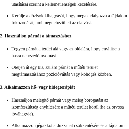
utasításai szerint a kellemetlenségek kezelésére.
Kerülje a dózisok kihagyását, hogy megakadályozza a fájdalom
fokozódását, ami megnehezítheti az elalvást.
2.
Használjon párnát a támasztáshoz
Tegyen párnát a térdei alá vagy az oldalára, hogy enyhítse a
hasra nehezedő nyomást.
Öleljen át egy kis, szilárd párnát a műtéti terület
megtámasztásához pozícióváltás vagy köhögés közben.
3.
Alkalmazzon hő- vagy hidegterápiát
Használjon melegítő párnát vagy meleg borogatást az
izomfeszültség enyhítésére a műtéti terület körül (ha az orvosa
jóváhagyja).
Alkalmazzon jégakkot a duzzanat csökkentésére és a fájdalom