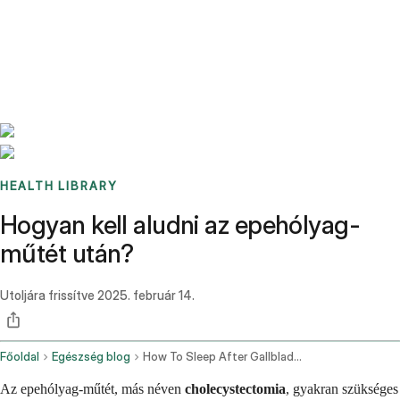
Benchmarks
Stories
FAQ
Sign up / Log in
HEALTH LIBRARY
Hogyan kell aludni az epehólyag-
műtét után?
Utoljára frissítve
2025. február 14.
Főoldal
Egészség blog
How To Sleep After Gallbladder Surgery
Az epehólyag-műtét, más néven
cholecystectomia
, gyakran szükséges