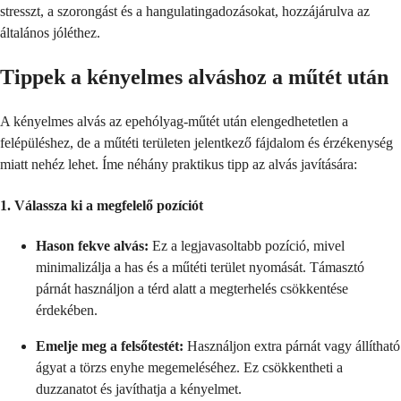
stresszt, a szorongást és a hangulatingadozásokat, hozzájárulva az
általános jóléthez.
Tippek a kényelmes alváshoz a műtét után
A kényelmes alvás az epehólyag-műtét után elengedhetetlen a
felépüléshez, de a műtéti területen jelentkező fájdalom és érzékenység
miatt nehéz lehet. Íme néhány praktikus tipp az alvás javítására:
1.
Válassza ki a megfelelő pozíciót
Hason fekve alvás:
Ez a legjavasoltabb pozíció, mivel
minimalizálja a has és a műtéti terület nyomását. Támasztó
párnát használjon a térd alatt a megterhelés csökkentése
érdekében.
Emelje meg a felsőtestét:
Használjon extra párnát vagy állítható
ágyat a törzs enyhe megemeléséhez. Ez csökkentheti a
duzzanatot és javíthatja a kényelmet.