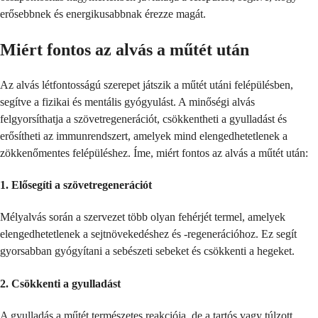
erősebbnek és energikusabbnak érezze magát.
Miért fontos az alvás a műtét után
Az alvás létfontosságú szerepet játszik a műtét utáni felépülésben,
segítve a fizikai és mentális gyógyulást. A minőségi alvás
felgyorsíthatja a szövetregenerációt, csökkentheti a gyulladást és
erősítheti az immunrendszert, amelyek mind elengedhetetlenek a
zökkenőmentes felépüléshez. Íme, miért fontos az alvás a műtét után:
1.
Elősegíti a szövetregenerációt
Mélyalvás során a szervezet több olyan fehérjét termel, amelyek
elengedhetetlenek a sejtnövekedéshez és -regenerációhoz. Ez segít
gyorsabban gyógyítani a sebészeti sebeket és csökkenti a hegeket.
2.
Csökkenti a gyulladást
A gyulladás a műtét természetes reakciója, de a tartós vagy túlzott