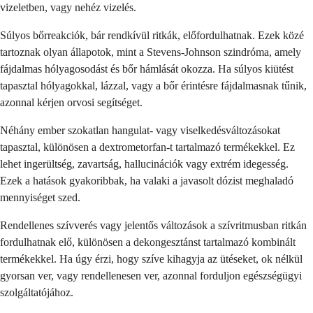
vizeletben, vagy nehéz vizelés.
Súlyos bőrreakciók, bár rendkívül ritkák, előfordulhatnak. Ezek közé
tartoznak olyan állapotok, mint a Stevens-Johnson szindróma, amely
fájdalmas hólyagosodást és bőr hámlását okozza. Ha súlyos kiütést
tapasztal hólyagokkal, lázzal, vagy a bőr érintésre fájdalmasnak tűnik,
azonnal kérjen orvosi segítséget.
Néhány ember szokatlan hangulat- vagy viselkedésváltozásokat
tapasztal, különösen a dextrometorfan-t tartalmazó termékekkel. Ez
lehet ingerültség, zavartság, hallucinációk vagy extrém idegesség.
Ezek a hatások gyakoribbak, ha valaki a javasolt dózist meghaladó
mennyiséget szed.
Rendellenes szívverés vagy jelentős változások a szívritmusban ritkán
fordulhatnak elő, különösen a dekongesztánst tartalmazó kombinált
termékekkel. Ha úgy érzi, hogy szíve kihagyja az ütéseket, ok nélkül
gyorsan ver, vagy rendellenesen ver, azonnal forduljon egészségügyi
szolgáltatójához.