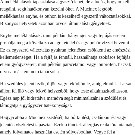
A mellékhatások tapasztalása aggasztó lehet, de a tudás, hogyan kell
reagálni, segít hatékonyan kezelni őket. A Mucinex legtöbb
mellékhatása enyhe, és otthon is kezelhető egyszerű változtatásokkal.
Bizonyos helyzetek azonban orvosi útmutatást igényelnek.
Enyhe mellékhatások, mint például hányinger vagy fejfájás esetén
próbálja meg a következő adagot étellel és egy pohár vízzel bevenni.
Ez az egyszerű változtatás gyakran jelentősen csökkenti az emésztési
kellemetlenséget. Ha a fejfájás fennáll, használhatja szokásos fejfájás
elleni gyógyszereit, mint például paracetamol vagy ibuprofen, hacsak
orvosa másként nem tanácsolta.
Ha szédülés jelentkezik, üljön vagy feküdjön le, amíg elmúlik. Lassan
álljon fel ülő vagy fekvő helyzetből, hogy teste alkalmazkodhasson.
Egész nap jól hidratálva maradva segít minimalizálni a szédülést és
támogatja a gyógyszer hatékonyságát.
Hagyja abba a Mucinex szedését, ha bőrkiütést, csalánkiütést vagy
jelentős viszketést tapasztal. Ezek a tünetek allergiás reakcióra utalnak,
amely folyamatos használat esetén súlyosbodhat. Vegye fel a