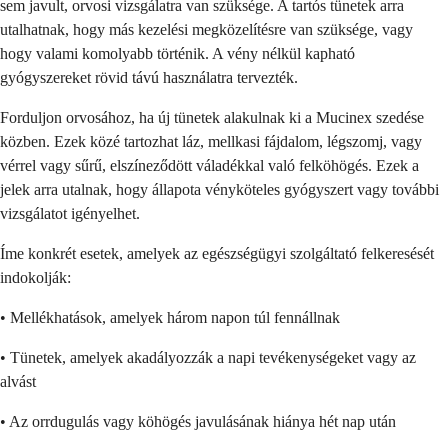
sem javult, orvosi vizsgálatra van szüksége. A tartós tünetek arra
utalhatnak, hogy más kezelési megközelítésre van szüksége, vagy
hogy valami komolyabb történik. A vény nélkül kapható
gyógyszereket rövid távú használatra tervezték.
Forduljon orvosához, ha új tünetek alakulnak ki a Mucinex szedése
közben. Ezek közé tartozhat láz, mellkasi fájdalom, légszomj, vagy
vérrel vagy sűrű, elszíneződött váladékkal való felköhögés. Ezek a
jelek arra utalnak, hogy állapota vényköteles gyógyszert vagy további
vizsgálatot igényelhet.
Íme konkrét esetek, amelyek az egészségügyi szolgáltató felkeresését
indokolják:
• Mellékhatások, amelyek három napon túl fennállnak
• Tünetek, amelyek akadályozzák a napi tevékenységeket vagy az
alvást
• Az orrdugulás vagy köhögés javulásának hiánya hét nap után