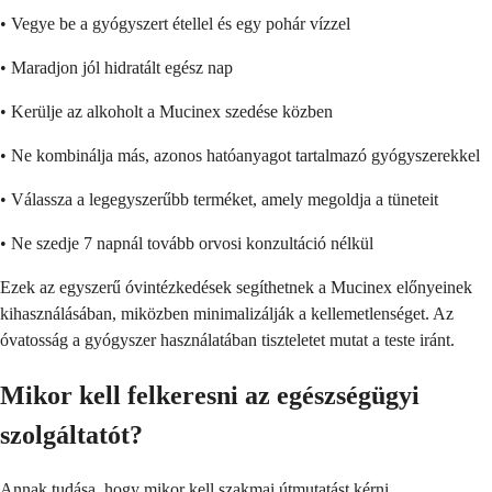
• Vegye be a gyógyszert étellel és egy pohár vízzel
• Maradjon jól hidratált egész nap
• Kerülje az alkoholt a Mucinex szedése közben
• Ne kombinálja más, azonos hatóanyagot tartalmazó gyógyszerekkel
• Válassza a legegyszerűbb terméket, amely megoldja a tüneteit
• Ne szedje 7 napnál tovább orvosi konzultáció nélkül
Ezek az egyszerű óvintézkedések segíthetnek a Mucinex előnyeinek
kihasználásában, miközben minimalizálják a kellemetlenséget. Az
óvatosság a gyógyszer használatában tiszteletet mutat a teste iránt.
Mikor kell felkeresni az egészségügyi
szolgáltatót?
Annak tudása, hogy mikor kell szakmai útmutatást kérni,