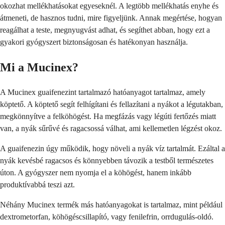
okozhat mellékhatásokat egyeseknél. A legtöbb mellékhatás enyhe és
átmeneti, de hasznos tudni, mire figyeljünk. Annak megértése, hogyan
reagálhat a teste, megnyugvást adhat, és segíthet abban, hogy ezt a
gyakori gyógyszert biztonságosan és hatékonyan használja.
Mi a Mucinex?
A Mucinex guaifenezint tartalmazó hatóanyagot tartalmaz, amely
köptető. A köptető segít felhígítani és fellazítani a nyákot a légutakban,
megkönnyítve a felköhögést. Ha megfázás vagy légúti fertőzés miatt
van, a nyák sűrűvé és ragacsossá válhat, ami kellemetlen légzést okoz.
A guaifenezin úgy működik, hogy növeli a nyák víz tartalmát. Ezáltal a
nyák kevésbé ragacsos és könnyebben távozik a testből természetes
úton. A gyógyszer nem nyomja el a köhögést, hanem inkább
produktívabbá teszi azt.
Néhány Mucinex termék más hatóanyagokat is tartalmaz, mint például
dextrometorfan, köhögéscsillapító, vagy fenilefrin, orrdugulás-oldó.