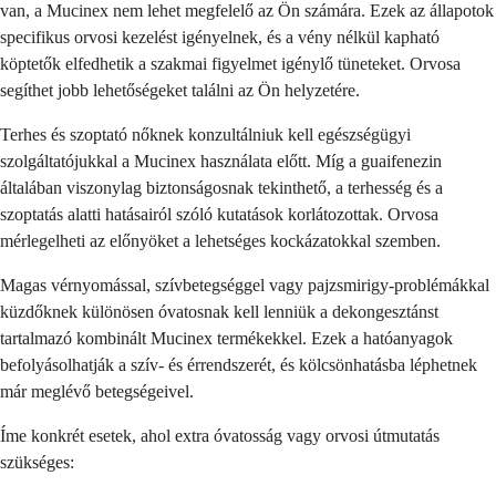
van, a Mucinex nem lehet megfelelő az Ön számára. Ezek az állapotok
specifikus orvosi kezelést igényelnek, és a vény nélkül kapható
köptetők elfedhetik a szakmai figyelmet igénylő tüneteket. Orvosa
segíthet jobb lehetőségeket találni az Ön helyzetére.
Terhes és szoptató nőknek konzultálniuk kell egészségügyi
szolgáltatójukkal a Mucinex használata előtt. Míg a guaifenezin
általában viszonylag biztonságosnak tekinthető, a terhesség és a
szoptatás alatti hatásairól szóló kutatások korlátozottak. Orvosa
mérlegelheti az előnyöket a lehetséges kockázatokkal szemben.
Magas vérnyomással, szívbetegséggel vagy pajzsmirigy-problémákkal
küzdőknek különösen óvatosnak kell lenniük a dekongesztánst
tartalmazó kombinált Mucinex termékekkel. Ezek a hatóanyagok
befolyásolhatják a szív- és érrendszerét, és kölcsönhatásba léphetnek
már meglévő betegségeivel.
Íme konkrét esetek, ahol extra óvatosság vagy orvosi útmutatás
szükséges: