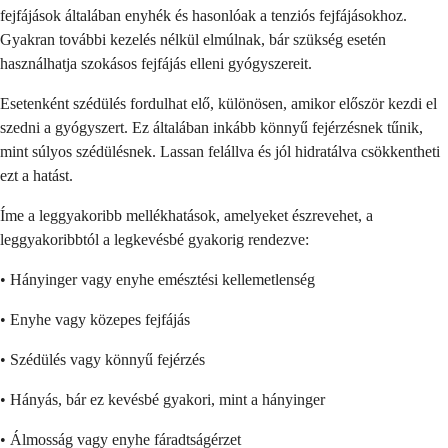
fejfájások általában enyhék és hasonlóak a tenziós fejfájásokhoz.
Gyakran további kezelés nélkül elmúlnak, bár szükség esetén
használhatja szokásos fejfájás elleni gyógyszereit.
Esetenként szédülés fordulhat elő, különösen, amikor először kezdi el
szedni a gyógyszert. Ez általában inkább könnyű fejérzésnek tűnik,
mint súlyos szédülésnek. Lassan felállva és jól hidratálva csökkentheti
ezt a hatást.
Íme a leggyakoribb mellékhatások, amelyeket észrevehet, a
leggyakoribbtól a legkevésbé gyakorig rendezve:
• Hányinger vagy enyhe emésztési kellemetlenség
• Enyhe vagy közepes fejfájás
• Szédülés vagy könnyű fejérzés
• Hányás, bár ez kevésbé gyakori, mint a hányinger
• Álmosság vagy enyhe fáradtságérzet