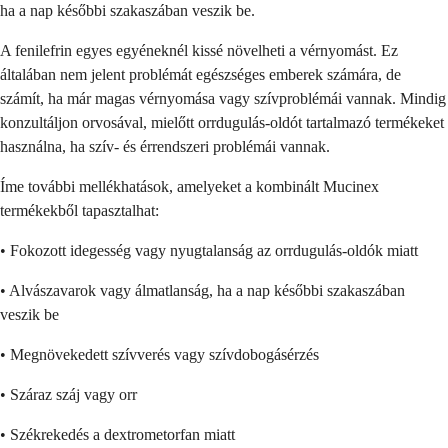
ha a nap későbbi szakaszában veszik be.
A fenilefrin egyes egyéneknél kissé növelheti a vérnyomást. Ez
általában nem jelent problémát egészséges emberek számára, de
számít, ha már magas vérnyomása vagy szívproblémái vannak. Mindig
konzultáljon orvosával, mielőtt orrdugulás-oldót tartalmazó termékeket
használna, ha szív- és érrendszeri problémái vannak.
Íme további mellékhatások, amelyeket a kombinált Mucinex
termékekből tapasztalhat:
• Fokozott idegesség vagy nyugtalanság az orrdugulás-oldók miatt
• Alvászavarok vagy álmatlanság, ha a nap későbbi szakaszában
veszik be
• Megnövekedett szívverés vagy szívdobogásérzés
• Száraz száj vagy orr
• Székrekedés a dextrometorfan miatt