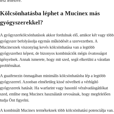
tesz lehetővé.
Kölcsönhatásba léphet a Mucinex más
gyógyszerekkel?
A gyógyszerkölcsönhatások akkor fordulnak elő, amikor két vagy több
gyógyszer befolyásolja egymás működését a szervezetben. A
Mucinexnek viszonylag kevés kölcsönhatása van a legtöbb
gyógyszerhez képest, de bizonyos kombinációk mégis óvatosságot
igényelnek. Annak ismerete, hogy mit szed, segít elkerülni a váratlan
problémákat.
A guaifenezin önmagában minimális kölcsönhatásba lép a legtöbb
gyógyszerrel. Azonban elméletileg kissé növelheti a vérhígító
gyógyszerek hatását. Ha warfarint vagy hasonló véralvadásgátlókat
szed, említse meg Mucinex használatát orvosának, hogy megfelelően
tudja Önt figyelni.
A kombinált Mucinex termékeknek több kölcsönhatási potenciálja van.