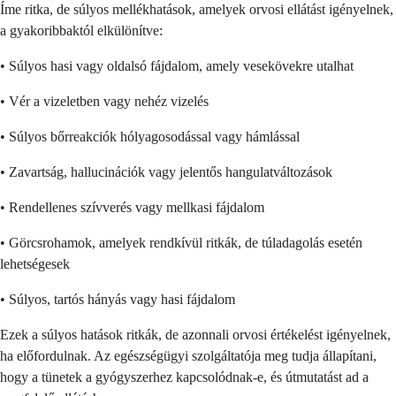
Íme ritka, de súlyos mellékhatások, amelyek orvosi ellátást igényelnek,
a gyakoribbaktól elkülönítve:
• Súlyos hasi vagy oldalsó fájdalom, amely vesekövekre utalhat
• Vér a vizeletben vagy nehéz vizelés
• Súlyos bőrreakciók hólyagosodással vagy hámlással
• Zavartság, hallucinációk vagy jelentős hangulatváltozások
• Rendellenes szívverés vagy mellkasi fájdalom
• Görcsrohamok, amelyek rendkívül ritkák, de túladagolás esetén
lehetségesek
• Súlyos, tartós hányás vagy hasi fájdalom
Ezek a súlyos hatások ritkák, de azonnali orvosi értékelést igényelnek,
ha előfordulnak. Az egészségügyi szolgáltatója meg tudja állapítani,
hogy a tünetek a gyógyszerhez kapcsolódnak-e, és útmutatást ad a