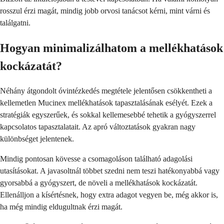
rosszul érzi magát, mindig jobb orvosi tanácsot kérni, mint várni és
találgatni.
Hogyan minimalizálhatom a mellékhatások
kockázatát?
Néhány átgondolt óvintézkedés megtétele jelentősen csökkentheti a
kellemetlen Mucinex mellékhatások tapasztalásának esélyét. Ezek a
stratégiák egyszerűek, és sokkal kellemesebbé tehetik a gyógyszerrel
kapcsolatos tapasztalatait. Az apró változtatások gyakran nagy
különbséget jelentenek.
Mindig pontosan kövesse a csomagoláson található adagolási
utasításokat. A javasoltnál többet szedni nem teszi hatékonyabbá vagy
gyorsabbá a gyógyszert, de növeli a mellékhatások kockázatát.
Ellenálljon a kísértésnek, hogy extra adagot vegyen be, még akkor is,
ha még mindig eldugultnak érzi magát.