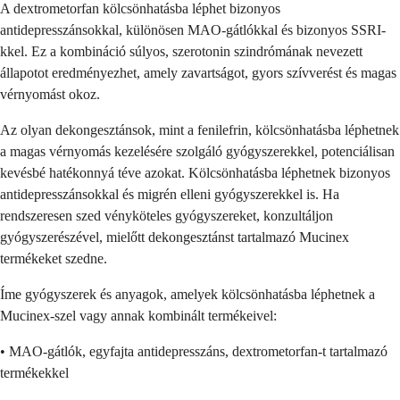
A dextrometorfan kölcsönhatásba léphet bizonyos
antidepresszánsokkal, különösen MAO-gátlókkal és bizonyos SSRI-
kkel. Ez a kombináció súlyos, szerotonin szindrómának nevezett
állapotot eredményezhet, amely zavartságot, gyors szívverést és magas
vérnyomást okoz.
Az olyan dekongesztánsok, mint a fenilefrin, kölcsönhatásba léphetnek
a magas vérnyomás kezelésére szolgáló gyógyszerekkel, potenciálisan
kevésbé hatékonnyá téve azokat. Kölcsönhatásba léphetnek bizonyos
antidepresszánsokkal és migrén elleni gyógyszerekkel is. Ha
rendszeresen szed vényköteles gyógyszereket, konzultáljon
gyógyszerészével, mielőtt dekongesztánst tartalmazó Mucinex
termékeket szedne.
Íme gyógyszerek és anyagok, amelyek kölcsönhatásba léphetnek a
Mucinex-szel vagy annak kombinált termékeivel:
• MAO-gátlók, egyfajta antidepresszáns, dextrometorfan-t tartalmazó
termékekkel