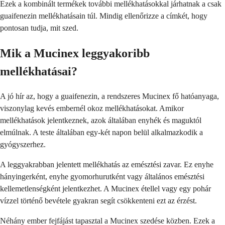
Ezek a kombinált termékek további mellékhatásokkal járhatnak a csak
guaifenezin mellékhatásain túl. Mindig ellenőrizze a címkét, hogy
pontosan tudja, mit szed.
Mik a Mucinex leggyakoribb
mellékhatásai?
A jó hír az, hogy a guaifenezin, a rendszeres Mucinex fő hatóanyaga,
viszonylag kevés embernél okoz mellékhatásokat. Amikor
mellékhatások jelentkeznek, azok általában enyhék és maguktól
elmúlnak. A teste általában egy-két napon belül alkalmazkodik a
gyógyszerhez.
A leggyakrabban jelentett mellékhatás az emésztési zavar. Ez enyhe
hányingerként, enyhe gyomorhurutként vagy általános emésztési
kellemetlenségként jelentkezhet. A Mucinex étellel vagy egy pohár
vízzel történő bevétele gyakran segít csökkenteni ezt az érzést.
Néhány ember fejfájást tapasztal a Mucinex szedése közben. Ezek a