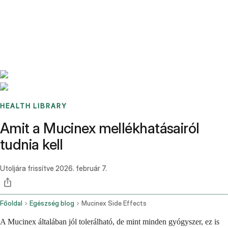
Benchmarks
Stories
FAQ
Sign up / Log in
HEALTH LIBRARY
Amit a Mucinex mellékhatásairól
tudnia kell
Utoljára frissítve
2026. február 7.
Főoldal
Egészség blog
Mucinex Side Effects
A Mucinex általában jól tolerálható, de mint minden gyógyszer, ez is