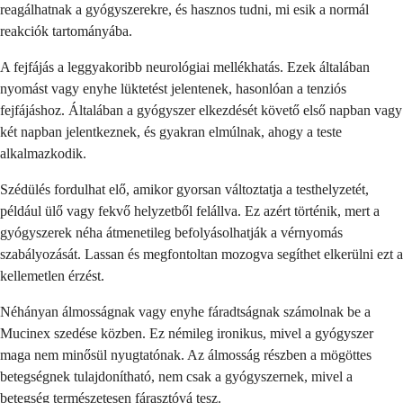
reagálhatnak a gyógyszerekre, és hasznos tudni, mi esik a normál
reakciók tartományába.
A fejfájás a leggyakoribb neurológiai mellékhatás. Ezek általában
nyomást vagy enyhe lüktetést jelentenek, hasonlóan a tenziós
fejfájáshoz. Általában a gyógyszer elkezdését követő első napban vagy
két napban jelentkeznek, és gyakran elmúlnak, ahogy a teste
alkalmazkodik.
Szédülés fordulhat elő, amikor gyorsan változtatja a testhelyzetét,
például ülő vagy fekvő helyzetből felállva. Ez azért történik, mert a
gyógyszerek néha átmenetileg befolyásolhatják a vérnyomás
szabályozását. Lassan és megfontoltan mozogva segíthet elkerülni ezt a
kellemetlen érzést.
Néhányan álmosságnak vagy enyhe fáradtságnak számolnak be a
Mucinex szedése közben. Ez némileg ironikus, mivel a gyógyszer
maga nem minősül nyugtatónak. Az álmosság részben a mögöttes
betegségnek tulajdonítható, nem csak a gyógyszernek, mivel a
betegség természetesen fárasztóvá tesz.