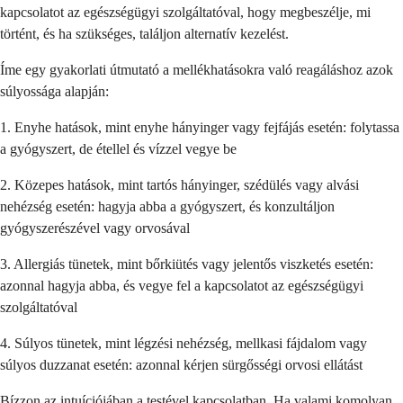
kapcsolatot az egészségügyi szolgáltatóval, hogy megbeszélje, mi
történt, és ha szükséges, találjon alternatív kezelést.
Íme egy gyakorlati útmutató a mellékhatásokra való reagáláshoz azok
súlyossága alapján:
1. Enyhe hatások, mint enyhe hányinger vagy fejfájás esetén: folytassa
a gyógyszert, de étellel és vízzel vegye be
2. Közepes hatások, mint tartós hányinger, szédülés vagy alvási
nehézség esetén: hagyja abba a gyógyszert, és konzultáljon
gyógyszerészével vagy orvosával
3. Allergiás tünetek, mint bőrkiütés vagy jelentős viszketés esetén:
azonnal hagyja abba, és vegye fel a kapcsolatot az egészségügyi
szolgáltatóval
4. Súlyos tünetek, mint légzési nehézség, mellkasi fájdalom vagy
súlyos duzzanat esetén: azonnal kérjen sürgősségi orvosi ellátást
Bízzon az intuíciójában a testével kapcsolatban. Ha valami komolyan