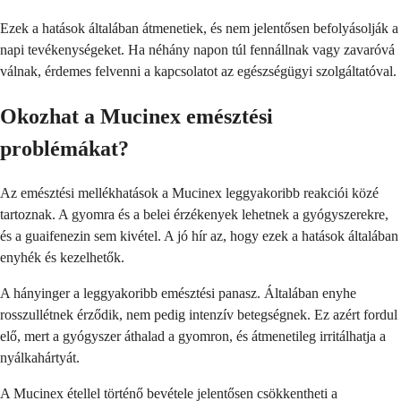
Ezek a hatások általában átmenetiek, és nem jelentősen befolyásolják a
napi tevékenységeket. Ha néhány napon túl fennállnak vagy zavaróvá
válnak, érdemes felvenni a kapcsolatot az egészségügyi szolgáltatóval.
Okozhat a Mucinex emésztési
problémákat?
Az emésztési mellékhatások a Mucinex leggyakoribb reakciói közé
tartoznak. A gyomra és a belei érzékenyek lehetnek a gyógyszerekre,
és a guaifenezin sem kivétel. A jó hír az, hogy ezek a hatások általában
enyhék és kezelhetők.
A hányinger a leggyakoribb emésztési panasz. Általában enyhe
rosszullétnek érződik, nem pedig intenzív betegségnek. Ez azért fordul
elő, mert a gyógyszer áthalad a gyomron, és átmenetileg irritálhatja a
nyálkahártyát.
A Mucinex étellel történő bevétele jelentősen csökkentheti a