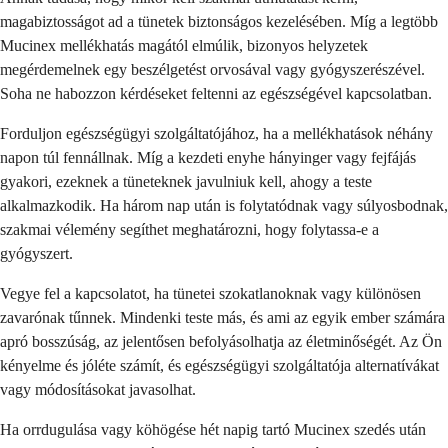
magabiztosságot ad a tünetek biztonságos kezelésében. Míg a legtöbb
Mucinex mellékhatás magától elmúlik, bizonyos helyzetek
megérdemelnek egy beszélgetést orvosával vagy gyógyszerészével.
Soha ne habozzon kérdéseket feltenni az egészségével kapcsolatban.
Forduljon egészségügyi szolgáltatójához, ha a mellékhatások néhány
napon túl fennállnak. Míg a kezdeti enyhe hányinger vagy fejfájás
gyakori, ezeknek a tüneteknek javulniuk kell, ahogy a teste
alkalmazkodik. Ha három nap után is folytatódnak vagy súlyosbodnak,
szakmai vélemény segíthet meghatározni, hogy folytassa-e a
gyógyszert.
Vegye fel a kapcsolatot, ha tünetei szokatlanoknak vagy különösen
zavarónak tűnnek. Mindenki teste más, és ami az egyik ember számára
apró bosszúság, az jelentősen befolyásolhatja az életminőségét. Az Ön
kényelme és jóléte számít, és egészségügyi szolgáltatója alternatívákat
vagy módosításokat javasolhat.
Ha orrdugulása vagy köhögése hét napig tartó Mucinex szedés után