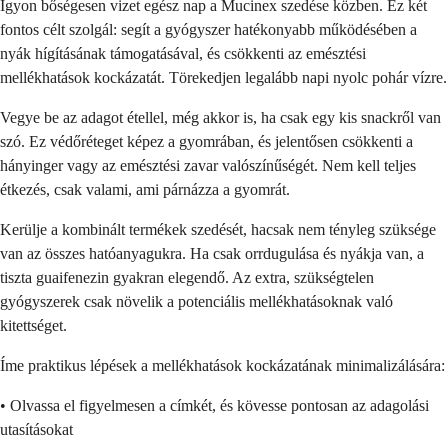
Igyon bőségesen vizet egész nap a Mucinex szedése közben. Ez két
fontos célt szolgál: segít a gyógyszer hatékonyabb működésében a
nyák hígításának támogatásával, és csökkenti az emésztési
mellékhatások kockázatát. Törekedjen legalább napi nyolc pohár vízre.
Vegye be az adagot étellel, még akkor is, ha csak egy kis snackről van
szó. Ez védőréteget képez a gyomrában, és jelentősen csökkenti a
hányinger vagy az emésztési zavar valószínűségét. Nem kell teljes
étkezés, csak valami, ami párnázza a gyomrát.
Kerülje a kombinált termékek szedését, hacsak nem tényleg szüksége
van az összes hatóanyagukra. Ha csak orrdugulása és nyákja van, a
tiszta guaifenezin gyakran elegendő. Az extra, szükségtelen
gyógyszerek csak növelik a potenciális mellékhatásoknak való
kitettséget.
Íme praktikus lépések a mellékhatások kockázatának minimalizálására:
• Olvassa el figyelmesen a címkét, és kövesse pontosan az adagolási
utasításokat