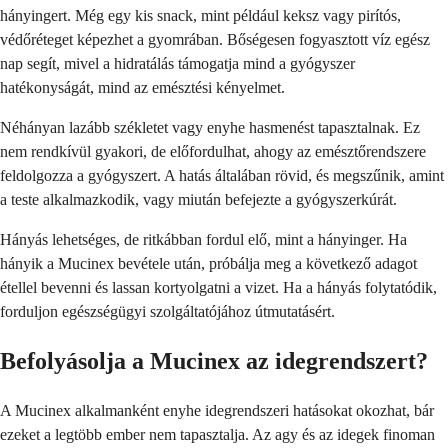
hányingert. Még egy kis snack, mint például keksz vagy pirítós,
védőréteget képezhet a gyomrában. Bőségesen fogyasztott víz egész
nap segít, mivel a hidratálás támogatja mind a gyógyszer
hatékonyságát, mind az emésztési kényelmet.
Néhányan lazább székletet vagy enyhe hasmenést tapasztalnak. Ez
nem rendkívül gyakori, de előfordulhat, ahogy az emésztőrendszere
feldolgozza a gyógyszert. A hatás általában rövid, és megszűnik, amint
a teste alkalmazkodik, vagy miután befejezte a gyógyszerkúrát.
Hányás lehetséges, de ritkábban fordul elő, mint a hányinger. Ha
hányik a Mucinex bevétele után, próbálja meg a következő adagot
étellel bevenni és lassan kortyolgatni a vizet. Ha a hányás folytatódik,
forduljon egészségügyi szolgáltatójához útmutatásért.
Befolyásolja a Mucinex az idegrendszert?
A Mucinex alkalmanként enyhe idegrendszeri hatásokat okozhat, bár
ezeket a legtöbb ember nem tapasztalja. Az agy és az idegek finoman