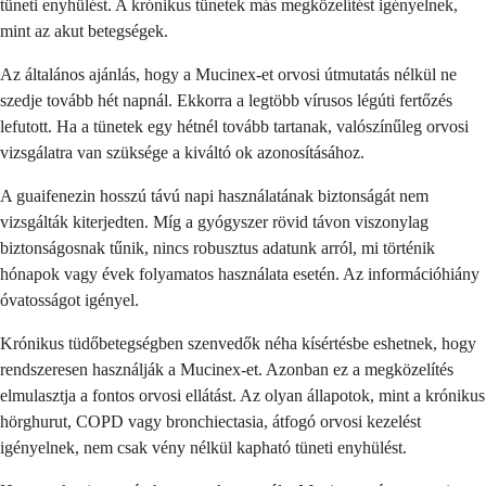
tüneti enyhülést. A krónikus tünetek más megközelítést igényelnek,
mint az akut betegségek.
Az általános ajánlás, hogy a Mucinex-et orvosi útmutatás nélkül ne
szedje tovább hét napnál. Ekkorra a legtöbb vírusos légúti fertőzés
lefutott. Ha a tünetek egy hétnél tovább tartanak, valószínűleg orvosi
vizsgálatra van szüksége a kiváltó ok azonosításához.
A guaifenezin hosszú távú napi használatának biztonságát nem
vizsgálták kiterjedten. Míg a gyógyszer rövid távon viszonylag
biztonságosnak tűnik, nincs robusztus adatunk arról, mi történik
hónapok vagy évek folyamatos használata esetén. Az információhiány
óvatosságot igényel.
Krónikus tüdőbetegségben szenvedők néha kísértésbe eshetnek, hogy
rendszeresen használják a Mucinex-et. Azonban ez a megközelítés
elmulasztja a fontos orvosi ellátást. Az olyan állapotok, mint a krónikus
hörghurut, COPD vagy bronchiectasia, átfogó orvosi kezelést
igényelnek, nem csak vény nélkül kapható tüneti enyhülést.