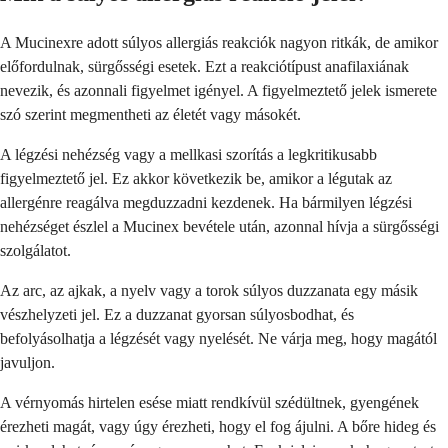
A Mucinexre adott súlyos allergiás reakciók nagyon ritkák, de amikor
előfordulnak, sürgősségi esetek. Ezt a reakciótípust anafilaxiának
nevezik, és azonnali figyelmet igényel. A figyelmeztető jelek ismerete
szó szerint megmentheti az életét vagy másokét.
A légzési nehézség vagy a mellkasi szorítás a legkritikusabb
figyelmeztető jel. Ez akkor következik be, amikor a légutak az
allergénre reagálva megduzzadni kezdenek. Ha bármilyen légzési
nehézséget észlel a Mucinex bevétele után, azonnal hívja a sürgősségi
szolgálatot.
Az arc, az ajkak, a nyelv vagy a torok súlyos duzzanata egy másik
vészhelyzeti jel. Ez a duzzanat gyorsan súlyosbodhat, és
befolyásolhatja a légzését vagy nyelését. Ne várja meg, hogy magától
javuljon.
A vérnyomás hirtelen esése miatt rendkívül szédültnek, gyengének
érezheti magát, vagy úgy érezheti, hogy el fog ájulni. A bőre hideg és