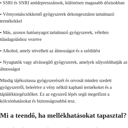
• SSRI és SNRI antidepresszánsok, különösen magasabb dózisokban
• Vérnyomáscsökkentő gyógyszerek dekongesztánst tartalmazó
termékekkel
• Más, azonos hatóanyagot tartalmazó gyógyszerek, véletlen
túladagoláshoz vezetve
• Alkohol, amely növelheti az álmosságot és a szédülést
• Nyugtatók vagy alvássegítő gyógyszerek, amelyek súlyosbíthatják az
álmosságot
Mindig tájékoztassa gyógyszerészét és orvosát minden szedett
gyógyszerről, beleértve a vény nélkül kapható termékeket és a
táplálékkiegészítőket. Ez az egyszerű lépés segít megelőzni a
kölcsönhatásokat és biztonságosabbá tesz.
Mi a teendő, ha mellékhatásokat tapasztal?