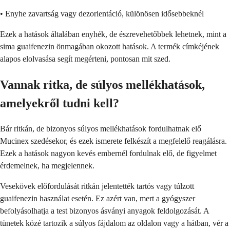
• Enyhe zavartság vagy dezorientáció, különösen idősebbeknél
Ezek a hatások általában enyhék, de észrevehetőbbek lehetnek, mint a
sima guaifenezin önmagában okozott hatások. A termék címkéjének
alapos elolvasása segít megérteni, pontosan mit szed.
Vannak ritka, de súlyos mellékhatások,
amelyekről tudni kell?
Bár ritkán, de bizonyos súlyos mellékhatások fordulhatnak elő
Mucinex szedésekor, és ezek ismerete felkészít a megfelelő reagálásra.
Ezek a hatások nagyon kevés embernél fordulnak elő, de figyelmet
érdemelnek, ha megjelennek.
Vesekövek előfordulását ritkán jelentették tartós vagy túlzott
guaifenezin használat esetén. Ez azért van, mert a gyógyszer
befolyásolhatja a test bizonyos ásványi anyagok feldolgozását. A
tünetek közé tartozik a súlyos fájdalom az oldalon vagy a hátban, vér a