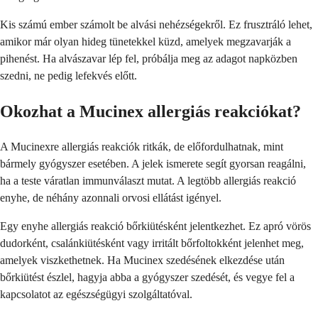
Kis számú ember számolt be alvási nehézségekről. Ez frusztráló lehet,
amikor már olyan hideg tünetekkel küzd, amelyek megzavarják a
pihenést. Ha alvászavar lép fel, próbálja meg az adagot napközben
szedni, ne pedig lefekvés előtt.
Okozhat a Mucinex allergiás reakciókat?
A Mucinexre allergiás reakciók ritkák, de előfordulhatnak, mint
bármely gyógyszer esetében. A jelek ismerete segít gyorsan reagálni,
ha a teste váratlan immunválaszt mutat. A legtöbb allergiás reakció
enyhe, de néhány azonnali orvosi ellátást igényel.
Egy enyhe allergiás reakció bőrkiütésként jelentkezhet. Ez apró vörös
dudorként, csalánkiütésként vagy irritált bőrfoltokként jelenhet meg,
amelyek viszkethetnek. Ha Mucinex szedésének elkezdése után
bőrkiütést észlel, hagyja abba a gyógyszer szedését, és vegye fel a
kapcsolatot az egészségügyi szolgáltatóval.