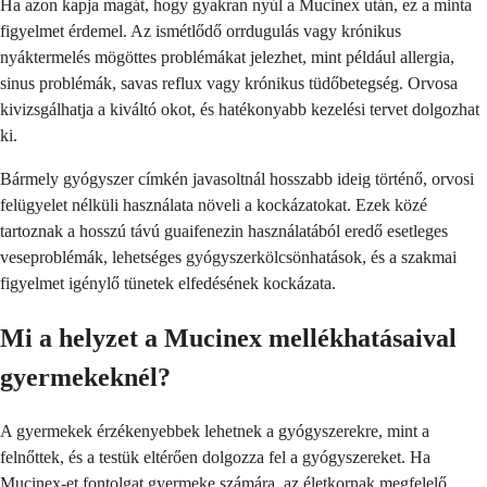
Ha azon kapja magát, hogy gyakran nyúl a Mucinex után, ez a minta
figyelmet érdemel. Az ismétlődő orrdugulás vagy krónikus
nyáktermelés mögöttes problémákat jelezhet, mint például allergia,
sinus problémák, savas reflux vagy krónikus tüdőbetegség. Orvosa
kivizsgálhatja a kiváltó okot, és hatékonyabb kezelési tervet dolgozhat
ki.
Bármely gyógyszer címkén javasoltnál hosszabb ideig történő, orvosi
felügyelet nélküli használata növeli a kockázatokat. Ezek közé
tartoznak a hosszú távú guaifenezin használatából eredő esetleges
veseproblémák, lehetséges gyógyszerkölcsönhatások, és a szakmai
figyelmet igénylő tünetek elfedésének kockázata.
Mi a helyzet a Mucinex mellékhatásaival
gyermekeknél?
A gyermekek érzékenyebbek lehetnek a gyógyszerekre, mint a
felnőttek, és a testük eltérően dolgozza fel a gyógyszereket. Ha
Mucinex-et fontolgat gyermeke számára, az életkornak megfelelő