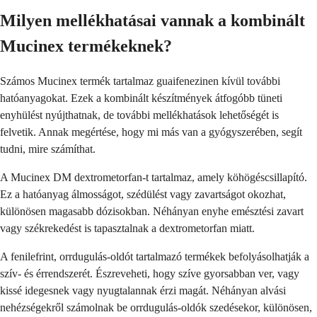
Milyen mellékhatásai vannak a kombinált
Mucinex termékeknek?
Számos Mucinex termék tartalmaz guaifenezinen kívül további
hatóanyagokat. Ezek a kombinált készítmények átfogóbb tüneti
enyhülést nyújthatnak, de további mellékhatások lehetőségét is
felvetik. Annak megértése, hogy mi más van a gyógyszerében, segít
tudni, mire számíthat.
A Mucinex DM dextrometorfan-t tartalmaz, amely köhögéscsillapító.
Ez a hatóanyag álmosságot, szédülést vagy zavartságot okozhat,
különösen magasabb dózisokban. Néhányan enyhe emésztési zavart
vagy székrekedést is tapasztalnak a dextrometorfan miatt.
A fenilefrint, orrdugulás-oldót tartalmazó termékek befolyásolhatják a
szív- és érrendszerét. Észreveheti, hogy szíve gyorsabban ver, vagy
kissé idegesnek vagy nyugtalannak érzi magát. Néhányan alvási
nehézségekről számolnak be orrdugulás-oldók szedésekor, különösen,