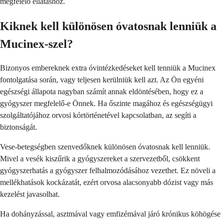
megfelelő ellátáshoz.
Kiknek kell különösen óvatosnak lenniük a
Mucinex-szel?
Bizonyos embereknek extra óvintézkedéseket kell tenniük a Mucinex
fontolgatása során, vagy teljesen kerülniük kell azt. Az Ön egyéni
egészségi állapota nagyban számít annak eldöntésében, hogy ez a
gyógyszer megfelelő-e Önnek. Ha őszinte magához és egészségügyi
szolgáltatójához orvosi kórtörténetével kapcsolatban, az segíti a
biztonságát.
Vese-betegségben szenvedőknek különösen óvatosnak kell lenniük.
Mivel a vesék kiszűrik a gyógyszereket a szervezetből, csökkent
gyógyszerhatás a gyógyszer felhalmozódásához vezethet. Ez növeli a
mellékhatások kockázatát, ezért orvosa alacsonyabb dózist vagy más
kezelést javasolhat.
Ha dohányzással, asztmával vagy emfizémával járó krónikus köhögése