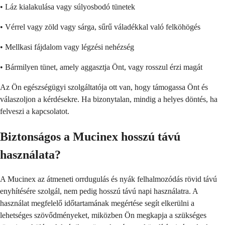
• Láz kialakulása vagy súlyosbodó tünetek
• Vérrel vagy zöld vagy sárga, sűrű váladékkal való felköhögés
• Mellkasi fájdalom vagy légzési nehézség
• Bármilyen tünet, amely aggasztja Önt, vagy rosszul érzi magát
Az Ön egészségügyi szolgáltatója ott van, hogy támogassa Önt és
válaszoljon a kérdésekre. Ha bizonytalan, mindig a helyes döntés, ha
felveszi a kapcsolatot.
Biztonságos a Mucinex hosszú távú
használata?
A Mucinex az átmeneti orrdugulás és nyák felhalmozódás rövid távú
enyhítésére szolgál, nem pedig hosszú távú napi használatra. A
használat megfelelő időtartamának megértése segít elkerülni a
lehetséges szövődményeket, miközben Ön megkapja a szükséges