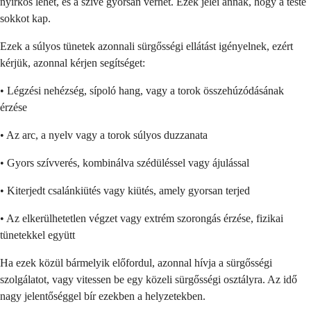
nyirkos lehet, és a szíve gyorsan verhet. Ezek jelei annak, hogy a teste
sokkot kap.
Ezek a súlyos tünetek azonnali sürgősségi ellátást igényelnek, ezért
kérjük, azonnal kérjen segítséget:
• Légzési nehézség, sípoló hang, vagy a torok összehúzódásának
érzése
• Az arc, a nyelv vagy a torok súlyos duzzanata
• Gyors szívverés, kombinálva szédüléssel vagy ájulással
• Kiterjedt csalánkiütés vagy kiütés, amely gyorsan terjed
• Az elkerülhetetlen végzet vagy extrém szorongás érzése, fizikai
tünetekkel együtt
Ha ezek közül bármelyik előfordul, azonnal hívja a sürgősségi
szolgálatot, vagy vitessen be egy közeli sürgősségi osztályra. Az idő
nagy jelentőséggel bír ezekben a helyzetekben.