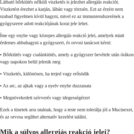
Látható bőrkiütés nélküli viszketés is jelezhet allergiás reakciót.
Viszketést érezhet a karján, lábán vagy törzsén. Ezt az érzést nem
szabad figyelmen kívül hagyni, mivel ez az immunrendszerének a
gyógyszerre adott reakciójának korai jele lehet.
Íme egy enyhe vagy közepes allergiás reakció jelei, amelyek miatt
érdemes abbahagyni a gyógyszert, és orvosi tanácsot kérni:
• Bőrkiütés vagy csalánkiütés, amely a gyógyszer bevétele után órákon
vagy napokon belül jelenik meg
• Viszketés, különösen, ha terjed vagy erősödik
• Az arc, az ajkak vagy a nyelv enyhe duzzanata
• Megnövekedett szívverés vagy idegességérzet
Ezek a tünetek arra utalnak, hogy a teste nem tolerálja jól a Mucinexet,
és az orvosa segíthet alternatív kezelést találni.
Mik a súlyos allergiás reakció jelei?