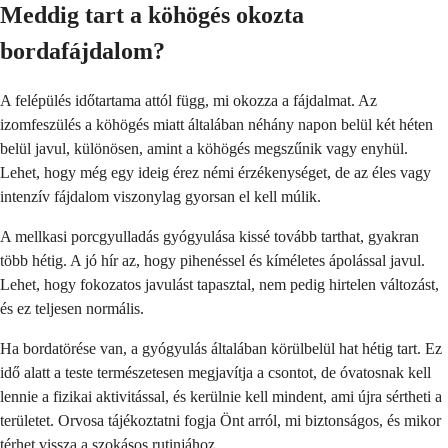
Meddig tart a köhögés okozta
bordafájdalom?
A felépülés időtartama attól függ, mi okozza a fájdalmat. Az
izomfeszülés a köhögés miatt általában néhány napon belül két héten
belül javul, különösen, amint a köhögés megszűnik vagy enyhül.
Lehet, hogy még egy ideig érez némi érzékenységet, de az éles vagy
intenzív fájdalom viszonylag gyorsan el kell múlik.
A mellkasi porcgyulladás gyógyulása kissé tovább tarthat, gyakran
több hétig. A jó hír az, hogy pihenéssel és kíméletes ápolással javul.
Lehet, hogy fokozatos javulást tapasztal, nem pedig hirtelen változást,
és ez teljesen normális.
Ha bordatörése van, a gyógyulás általában körülbelül hat hétig tart. Ez
idő alatt a teste természetesen megjavítja a csontot, de óvatosnak kell
lennie a fizikai aktivitással, és kerülnie kell mindent, ami újra sértheti a
területet. Orvosa tájékoztatni fogja Önt arról, mi biztonságos, és mikor
térhet vissza a szokásos rutinjához.