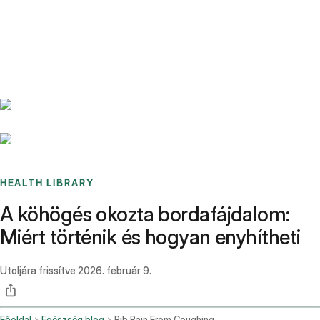
Benchmarks
Stories
FAQ
Sign up / Log in
HEALTH LIBRARY
A köhögés okozta bordafájdalom:
Miért történik és hogyan enyhítheti
Utoljára frissítve
2026. február 9.
Főoldal
Egészség blog
Rib Pain From Coughing