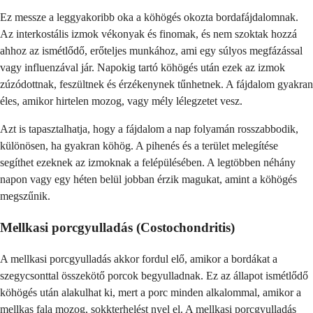
Ez messze a leggyakoribb oka a köhögés okozta bordafájdalomnak.
Az interkostális izmok vékonyak és finomak, és nem szoktak hozzá
ahhoz az ismétlődő, erőteljes munkához, ami egy súlyos megfázással
vagy influenzával jár. Napokig tartó köhögés után ezek az izmok
zúzódottnak, feszültnek és érzékenynek tűnhetnek. A fájdalom gyakran
éles, amikor hirtelen mozog, vagy mély lélegzetet vesz.
Azt is tapasztalhatja, hogy a fájdalom a nap folyamán rosszabbodik,
különösen, ha gyakran köhög. A pihenés és a terület melegítése
segíthet ezeknek az izmoknak a felépülésében. A legtöbben néhány
napon vagy egy héten belül jobban érzik magukat, amint a köhögés
megszűnik.
Mellkasi porcgyulladás (Costochondritis)
A mellkasi porcgyulladás akkor fordul elő, amikor a bordákat a
szegycsonttal összekötő porcok begyulladnak. Ez az állapot ismétlődő
köhögés után alakulhat ki, mert a porc minden alkalommal, amikor a
mellkas fala mozog, sokkterhelést nyel el. A mellkasi porcgyulladás