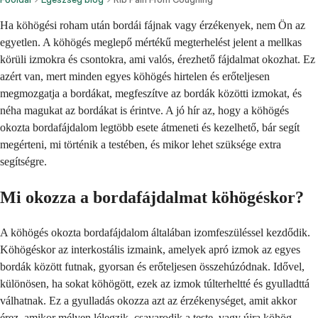
Ha köhögési roham után bordái fájnak vagy érzékenyek, nem Ön az
egyetlen. A köhögés meglepő mértékű megterhelést jelent a mellkas
körüli izmokra és csontokra, ami valós, érezhető fájdalmat okozhat. Ez
azért van, mert minden egyes köhögés hirtelen és erőteljesen
megmozgatja a bordákat, megfeszítve az bordák közötti izmokat, és
néha magukat az bordákat is érintve. A jó hír az, hogy a köhögés
okozta bordafájdalom legtöbb esete átmeneti és kezelhető, bár segít
megérteni, mi történik a testében, és mikor lehet szüksége extra
segítségre.
Mi okozza a bordafájdalmat köhögéskor?
A köhögés okozta bordafájdalom általában izomfeszüléssel kezdődik.
Köhögéskor az interkostális izmaink, amelyek apró izmok az egyes
bordák között futnak, gyorsan és erőteljesen összehúzódnak. Idővel,
különösen, ha sokat köhögött, ezek az izmok túlterheltté és gyulladttá
válhatnak. Ez a gyulladás okozza azt az érzékenységet, amit akkor
érez, amikor mélyen lélegzik, csavarodik a teste, vagy újra köhög.