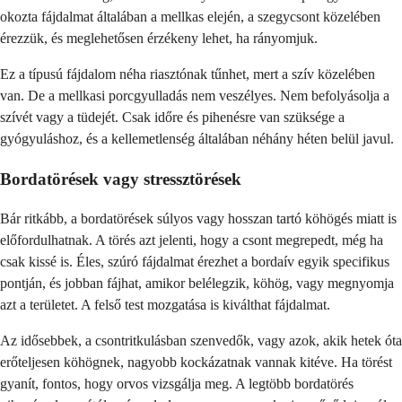
okozta fájdalmat általában a mellkas elején, a szegycsont közelében
érezzük, és meglehetősen érzékeny lehet, ha rányomjuk.
Ez a típusú fájdalom néha riasztónak tűnhet, mert a szív közelében
van. De a mellkasi porcgyulladás nem veszélyes. Nem befolyásolja a
szívét vagy a tüdejét. Csak időre és pihenésre van szüksége a
gyógyuláshoz, és a kellemetlenség általában néhány héten belül javul.
Bordatörések vagy stressztörések
Bár ritkább, a bordatörések súlyos vagy hosszan tartó köhögés miatt is
előfordulhatnak. A törés azt jelenti, hogy a csont megrepedt, még ha
csak kissé is. Éles, szúró fájdalmat érezhet a bordaív egyik specifikus
pontján, és jobban fájhat, amikor belélegzik, köhög, vagy megnyomja
azt a területet. A felső test mozgatása is kiválthat fájdalmat.
Az idősebbek, a csontritkulásban szenvedők, vagy azok, akik hetek óta
erőteljesen köhögnek, nagyobb kockázatnak vannak kitéve. Ha törést
gyanít, fontos, hogy orvos vizsgálja meg. A legtöbb bordatörés