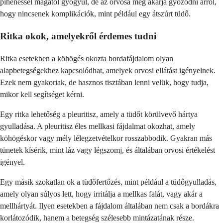
pihenéssel magától gyógyul, de az orvosa meg akarja győződni arról,
hogy nincsenek komplikációk, mint például egy átszúrt tüdő.
Ritka okok, amelyekről érdemes tudni
Ritka esetekben a köhögés okozta bordafájdalom olyan
alapbetegségekhez kapcsolódhat, amelyek orvosi ellátást igényelnek.
Ezek nem gyakoriak, de hasznos tisztában lenni velük, hogy tudja,
mikor kell segítséget kérni.
Egy ritka lehetőség a pleuritisz, amely a tüdőt körülvevő hártya
gyulladása. A pleuritisz éles mellkasi fájdalmat okozhat, amely
köhögéskor vagy mély lélegzetvételkor rosszabbodik. Gyakran más
tünetek kísérik, mint láz vagy légszomj, és általában orvosi értékelést
igényel.
Egy másik szokatlan ok a tüdőfertőzés, mint például a tüdőgyulladás,
amely olyan súlyos lett, hogy irritálja a mellkas falát, vagy akár a
mellhártyát. Ilyen esetekben a fájdalom általában nem csak a bordákra
korlátozódik, hanem a betegség szélesebb mintázatának része.