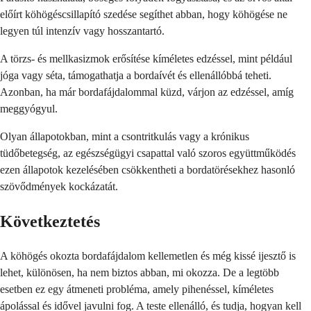
előírt köhögéscsillapító szedése segíthet abban, hogy köhögése ne
legyen túl intenzív vagy hosszantartó.
A törzs- és mellkasizmok erősítése kíméletes edzéssel, mint például
jóga vagy séta, támogathatja a bordaívét és ellenállóbbá teheti.
Azonban, ha már bordafájdalommal küzd, várjon az edzéssel, amíg
meggyógyul.
Olyan állapotokban, mint a csontritkulás vagy a krónikus
tüdőbetegség, az egészségügyi csapattal való szoros együttműködés
ezen állapotok kezelésében csökkentheti a bordatörésekhez hasonló
szövődmények kockázatát.
Következtetés
A köhögés okozta bordafájdalom kellemetlen és még kissé ijesztő is
lehet, különösen, ha nem biztos abban, mi okozza. De a legtöbb
esetben ez egy átmeneti probléma, amely pihenéssel, kíméletes
ápolással és idővel javulni fog. A teste ellenálló, és tudja, hogyan kell