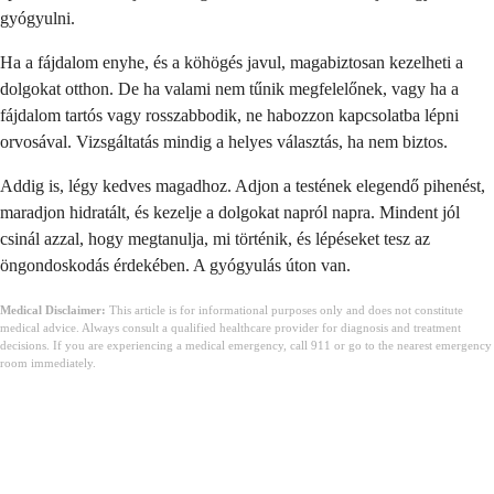
gyógyulni.
Ha a fájdalom enyhe, és a köhögés javul, magabiztosan kezelheti a
dolgokat otthon. De ha valami nem tűnik megfelelőnek, vagy ha a
fájdalom tartós vagy rosszabbodik, ne habozzon kapcsolatba lépni
orvosával. Vizsgáltatás mindig a helyes választás, ha nem biztos.
Addig is, légy kedves magadhoz. Adjon a testének elegendő pihenést,
maradjon hidratált, és kezelje a dolgokat napról napra. Mindent jól
csinál azzal, hogy megtanulja, mi történik, és lépéseket tesz az
öngondoskodás érdekében. A gyógyulás úton van.
Medical Disclaimer:
This article is for informational purposes only and does not constitute
medical advice. Always consult a qualified healthcare provider for diagnosis and treatment
decisions. If you are experiencing a medical emergency, call 911 or go to the nearest emergency
room immediately.