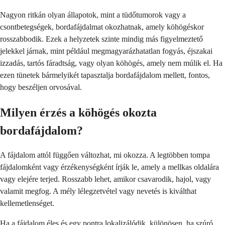
Nagyon ritkán olyan állapotok, mint a tüdőtumorok vagy a
csontbetegségek, bordafájdalmat okozhatnak, amely köhögéskor
rosszabbodik. Ezek a helyzetek szinte mindig más figyelmeztető
jelekkel járnak, mint például megmagyarázhatatlan fogyás, éjszakai
izzadás, tartós fáradtság, vagy olyan köhögés, amely nem múlik el. Ha
ezen tünetek bármelyikét tapasztalja bordafájdalom mellett, fontos,
hogy beszéljen orvosával.
Milyen érzés a köhögés okozta
bordafájdalom?
A fájdalom attól függően változhat, mi okozza. A legtöbben tompa
fájdalomként vagy érzékenységként írják le, amely a mellkas oldalára
vagy elejére terjed. Rosszabb lehet, amikor csavarodik, hajol, vagy
valamit megfog. A mély lélegzetvétel vagy nevetés is kiválthat
kellemetlenséget.
Ha a fájdalom éles és egy pontra lokalizálódik, különösen, ha szúró