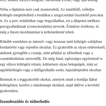
Néha a fájdalom nem csak izomeredetű. Az ismétlődő, erőteljes
köhögés megterhelheti a bordákat a szegycsonttal összekötő porcokat
is. Ez a porc irritálódhat vagy begyulladhat, ezt a állapotot mellkasi
porcgyulladásnak (costochondritis) nevezik. Érintésre érzékeny, és
még a finom mozdulatokat is kellemetlenné teheti.
Ritkább esetekben az intenzív vagy hosszan tartó köhögés valójában
bordatörést vagy repedést okozhat. Ez gyakoribb az olyan embereknél,
akiknek gyengébb a csontja, mint például az idősebbek vagy a
csontritkulásban szenvedők. De még fiatal, egészséges egyéneknél is
egy súlyos köhögési roham, különösen olyan betegségek, mint az
ugrálóköhögés vagy a tüdőgyulladás során, hajszálrepedést okozhat.
Bontsuk le a leggyakoribb okokat, amelyek miatt a bordája fájhat
köhögéskor, kezdve a mindennapi okokkal, majd áttérve a kevésbé
gyakoriakra.
Izomfeszülés és túlterhelés