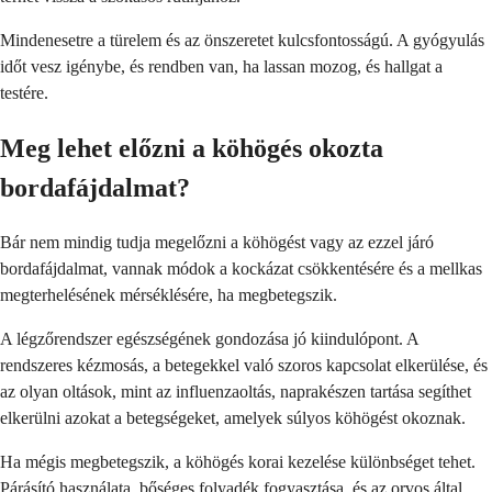
Mindenesetre a türelem és az önszeretet kulcsfontosságú. A gyógyulás
időt vesz igénybe, és rendben van, ha lassan mozog, és hallgat a
testére.
Meg lehet előzni a köhögés okozta
bordafájdalmat?
Bár nem mindig tudja megelőzni a köhögést vagy az ezzel járó
bordafájdalmat, vannak módok a kockázat csökkentésére és a mellkas
megterhelésének mérséklésére, ha megbetegszik.
A légzőrendszer egészségének gondozása jó kiindulópont. A
rendszeres kézmosás, a betegekkel való szoros kapcsolat elkerülése, és
az olyan oltások, mint az influenzaoltás, naprakészen tartása segíthet
elkerülni azokat a betegségeket, amelyek súlyos köhögést okoznak.
Ha mégis megbetegszik, a köhögés korai kezelése különbséget tehet.
Párásító használata, bőséges folyadék fogyasztása, és az orvos által