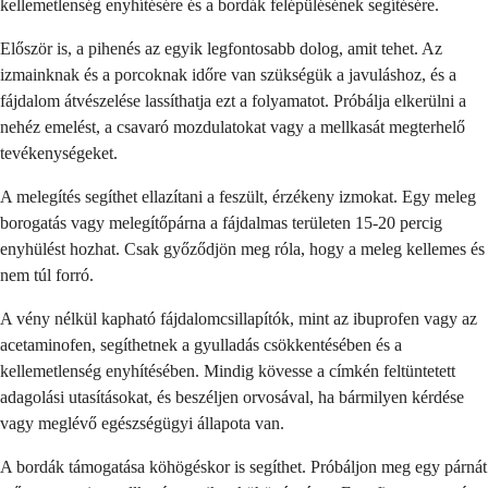
kellemetlenség enyhítésére és a bordák felépülésének segítésére.
Először is, a pihenés az egyik legfontosabb dolog, amit tehet. Az
izmainknak és a porcoknak időre van szükségük a javuláshoz, és a
fájdalom átvészelése lassíthatja ezt a folyamatot. Próbálja elkerülni a
nehéz emelést, a csavaró mozdulatokat vagy a mellkasát megterhelő
tevékenységeket.
A melegítés segíthet ellazítani a feszült, érzékeny izmokat. Egy meleg
borogatás vagy melegítőpárna a fájdalmas területen 15-20 percig
enyhülést hozhat. Csak győződjön meg róla, hogy a meleg kellemes és
nem túl forró.
A vény nélkül kapható fájdalomcsillapítók, mint az ibuprofen vagy az
acetaminofen, segíthetnek a gyulladás csökkentésében és a
kellemetlenség enyhítésében. Mindig kövesse a címkén feltüntetett
adagolási utasításokat, és beszéljen orvosával, ha bármilyen kérdése
vagy meglévő egészségügyi állapota van.
A bordák támogatása köhögéskor is segíthet. Próbáljon meg egy párnát