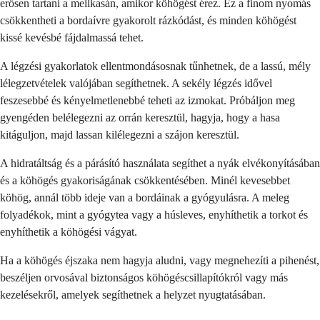
erősen tartani a mellkasán, amikor köhögést érez. Ez a finom nyomás
csökkentheti a bordaívre gyakorolt rázkódást, és minden köhögést
kissé kevésbé fájdalmassá tehet.
A légzési gyakorlatok ellentmondásosnak tűnhetnek, de a lassú, mély
lélegzetvételek valójában segíthetnek. A sekély légzés idővel
feszesebbé és kényelmetlenebbé teheti az izmokat. Próbáljon meg
gyengéden belélegezni az orrán keresztül, hagyja, hogy a hasa
kitáguljon, majd lassan kilélegezni a szájon keresztül.
A hidratáltság és a párásító használata segíthet a nyák elvékonyításában
és a köhögés gyakoriságának csökkentésében. Minél kevesebbet
köhög, annál több ideje van a bordáinak a gyógyulásra. A meleg
folyadékok, mint a gyógytea vagy a húsleves, enyhíthetik a torkot és
enyhíthetik a köhögési vágyat.
Ha a köhögés éjszaka nem hagyja aludni, vagy megnehezíti a pihenést,
beszéljen orvosával biztonságos köhögéscsillapítókról vagy más
kezelésekről, amelyek segíthetnek a helyzet nyugtatásában.