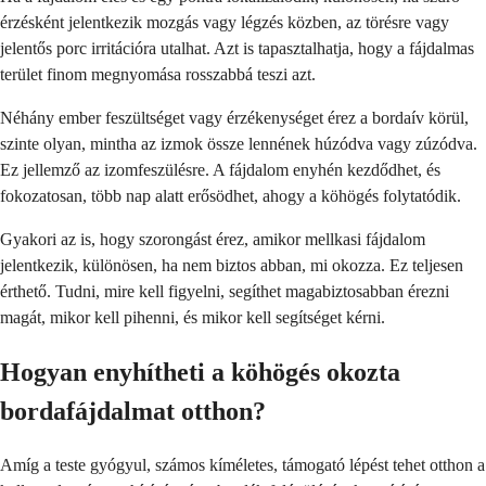
érzésként jelentkezik mozgás vagy légzés közben, az törésre vagy
jelentős porc irritációra utalhat. Azt is tapasztalhatja, hogy a fájdalmas
terület finom megnyomása rosszabbá teszi azt.
Néhány ember feszültséget vagy érzékenységet érez a bordaív körül,
szinte olyan, mintha az izmok össze lennének húzódva vagy zúzódva.
Ez jellemző az izomfeszülésre. A fájdalom enyhén kezdődhet, és
fokozatosan, több nap alatt erősödhet, ahogy a köhögés folytatódik.
Gyakori az is, hogy szorongást érez, amikor mellkasi fájdalom
jelentkezik, különösen, ha nem biztos abban, mi okozza. Ez teljesen
érthető. Tudni, mire kell figyelni, segíthet magabiztosabban érezni
magát, mikor kell pihenni, és mikor kell segítséget kérni.
Hogyan enyhítheti a köhögés okozta
bordafájdalmat otthon?
Amíg a teste gyógyul, számos kíméletes, támogató lépést tehet otthon a