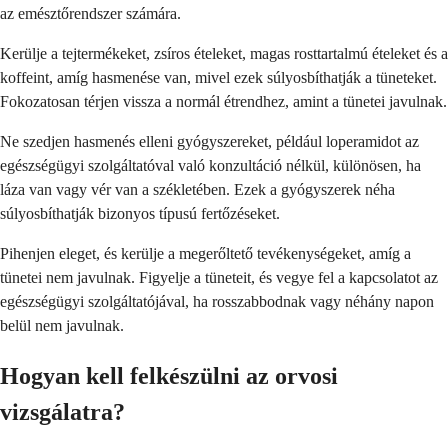
az emésztőrendszer számára.
Kerülje a tejtermékeket, zsíros ételeket, magas rosttartalmú ételeket és a
koffeint, amíg hasmenése van, mivel ezek súlyosbíthatják a tüneteket.
Fokozatosan térjen vissza a normál étrendhez, amint a tünetei javulnak.
Ne szedjen hasmenés elleni gyógyszereket, például loperamidot az
egészségügyi szolgáltatóval való konzultáció nélkül, különösen, ha
láza van vagy vér van a székletében. Ezek a gyógyszerek néha
súlyosbíthatják bizonyos típusú fertőzéseket.
Pihenjen eleget, és kerülje a megerőltető tevékenységeket, amíg a
tünetei nem javulnak. Figyelje a tüneteit, és vegye fel a kapcsolatot az
egészségügyi szolgáltatójával, ha rosszabbodnak vagy néhány napon
belül nem javulnak.
Hogyan kell felkészülni az orvosi
vizsgálatra?