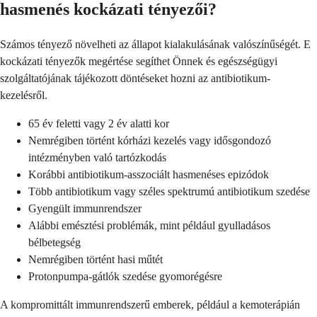
hasmenés kockázati tényezői?
Számos tényező növelheti az állapot kialakulásának valószínűségét. E
kockázati tényezők megértése segíthet Önnek és egészségügyi
szolgáltatójának tájékozott döntéseket hozni az antibiotikum-
kezelésről.
65 év feletti vagy 2 év alatti kor
Nemrégiben történt kórházi kezelés vagy idősgondozó
intézményben való tartózkodás
Korábbi antibiotikum-asszociált hasmenéses epizódok
Több antibiotikum vagy széles spektrumú antibiotikum szedése
Gyengült immunrendszer
Alábbi emésztési problémák, mint például gyulladásos
bélbetegség
Nemrégiben történt hasi műtét
Protonpumpa-gátlók szedése gyomorégésre
A kompromittált immunrendszerű emberek, például a kemoterápián