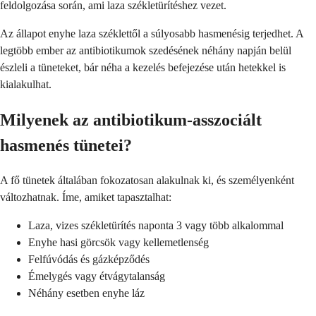
feldolgozása során, ami laza székletürítéshez vezet.
Az állapot enyhe laza széklettől a súlyosabb hasmenésig terjedhet. A
legtöbb ember az antibiotikumok szedésének néhány napján belül
észleli a tüneteket, bár néha a kezelés befejezése után hetekkel is
kialakulhat.
Milyenek az antibiotikum-asszociált
hasmenés tünetei?
A fő tünetek általában fokozatosan alakulnak ki, és személyenként
változhatnak. Íme, amiket tapasztalhat:
Laza, vizes székletürítés naponta 3 vagy több alkalommal
Enyhe hasi görcsök vagy kellemetlenség
Felfúvódás és gázképződés
Émelygés vagy étvágytalanság
Néhány esetben enyhe láz