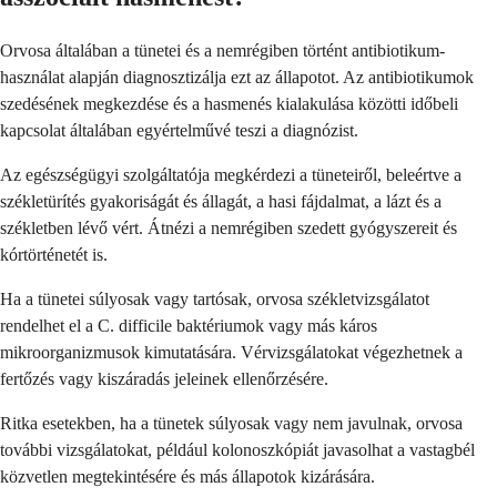
Orvosa általában a tünetei és a nemrégiben történt antibiotikum-
használat alapján diagnosztizálja ezt az állapotot. Az antibiotikumok
szedésének megkezdése és a hasmenés kialakulása közötti időbeli
kapcsolat általában egyértelművé teszi a diagnózist.
Az egészségügyi szolgáltatója megkérdezi a tüneteiről, beleértve a
székletürítés gyakoriságát és állagát, a hasi fájdalmat, a lázt és a
székletben lévő vért. Átnézi a nemrégiben szedett gyógyszereit és
kórtörténetét is.
Ha a tünetei súlyosak vagy tartósak, orvosa székletvizsgálatot
rendelhet el a C. difficile baktériumok vagy más káros
mikroorganizmusok kimutatására. Vérvizsgálatokat végezhetnek a
fertőzés vagy kiszáradás jeleinek ellenőrzésére.
Ritka esetekben, ha a tünetek súlyosak vagy nem javulnak, orvosa
további vizsgálatokat, például kolonoszkópiát javasolhat a vastagbél
közvetlen megtekintésére és más állapotok kizárására.