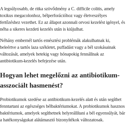
A legsúlyosabb, de ritka szövődmény a C. difficile colitis, amely
toxikus megacolonhoz, bélperforációhoz vagy életveszélyes
fertőzéshez vezethet. Ez az állapot azonnali orvosi kezelést igényel, és
néha a sikeres kezdeti kezelés után is kiújulhat.
Néhány embernél tartós emésztési problémák alakulhatnak ki,
beleértve a tartós laza székletet, puffadást vagy a bél szokásainak
változását, amelyek hetekig vagy hónapokig fennállnak az
antibiotikum-kezelés befejezése után.
Hogyan lehet megelőzni az antibiotikum-
asszociált hasmenést?
Probiotikumok szedése az antibiotikum-kezelés alatt és után segíthet
fenntartani az egészséges bélbaktériumokat. A probiotikumok hasznos
baktériumok, amelyek segíthetnek helyreállítani a bél egyensúlyát, bár
a hatékonyságukat alátámasztó bizonyítékok változatosak.