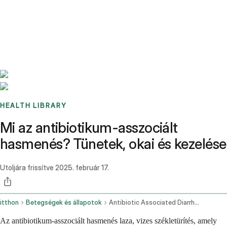
Benchmarks
Stories
FAQ
Sign up / Log in
HEALTH LIBRARY
Mi az antibiotikum-asszociált
hasmenés? Tünetek, okai és kezelése
Utoljára frissítve
2025. február 17.
itthon
Betegségek és állapotok
Antibiotic Associated Diarrhea
Az antibiotikum-asszociált hasmenés laza, vizes székletürítés, amely