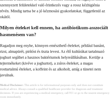
szennyezett felületekkel való érintkezés vagy a rossz kézhigiénia
révén. Mindig tartsa be a jó kézmosási gyakorlatokat, függetlenül az
okától.
Milyen ételeket kell ennem, ha antibiotikum-asszociált
hasmenésem van?
Ragadjon meg enyhe, könnyen emészthető ételeket, például banánt,
rizst, almapürét, pirítóst és tiszta levest. Az élő kultúrákat tartalmazó
joghurt segíthet a hasznos baktériumok helyreállításában. Kerülje a
tejtermékeket (kivéve a joghurtot), a zsíros ételeket, a magas
rosttartalmú ételeket, a koffeint és az alkoholt, amíg a tünetei nem
javulnak.
Medical Disclaimer:
This article is for informational purposes only and does not constitute
medical advice. Always consult a qualified healthcare provider for diagnosis and treatment
decisions. If you are experiencing a medical emergency, call 911 or go to the nearest emergency
room immediately.