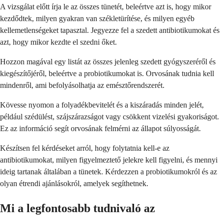
A vizsgálat előtt írja le az összes tünetét, beleértve azt is, hogy mikor
kezdődtek, milyen gyakran van székletürítése, és milyen egyéb
kellemetlenségeket tapasztal. Jegyezze fel a szedett antibiotikumokat és
azt, hogy mikor kezdte el szedni őket.
Hozzon magával egy listát az összes jelenleg szedett gyógyszeréről és
kiegészítőjéről, beleértve a probiotikumokat is. Orvosának tudnia kell
mindenről, ami befolyásolhatja az emésztőrendszerét.
Kövesse nyomon a folyadékbevitelét és a kiszáradás minden jelét,
például szédülést, szájszárazságot vagy csökkent vizelési gyakoriságot.
Ez az információ segít orvosának felmérni az állapot súlyosságát.
Készítsen fel kérdéseket arról, hogy folytatnia kell-e az
antibiotikumokat, milyen figyelmeztető jelekre kell figyelni, és mennyi
ideig tartanak általában a tünetek. Kérdezzen a probiotikumokról és az
olyan étrendi ajánlásokról, amelyek segíthetnek.
Mi a legfontosabb tudnivaló az