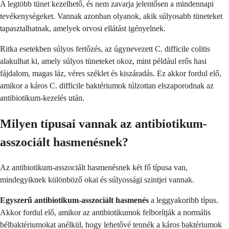
A legtöbb tünet kezelhető, és nem zavarja jelentősen a mindennapi
tevékenységeket. Vannak azonban olyanok, akik súlyosabb tüneteket
tapasztalhatnak, amelyek orvosi ellátást igényelnek.
Ritka esetekben súlyos fertőzés, az úgynevezett C. difficile colitis
alakulhat ki, amely súlyos tüneteket okoz, mint például erős hasi
fájdalom, magas láz, véres széklet és kiszáradás. Ez akkor fordul elő,
amikor a káros C. difficile baktériumok túlzottan elszaporodnak az
antibiotikum-kezelés után.
Milyen típusai vannak az antibiotikum-
asszociált hasmenésnek?
Az antibiotikum-asszociált hasmenésnek két fő típusa van,
mindegyiknek különböző okai és súlyossági szintjei vannak.
Egyszerű antibiotikum-asszociált hasmenés
a leggyakoribb típus.
Akkor fordul elő, amikor az antibiotikumok felborítják a normális
bélbaktériumokat anélkül, hogy lehetővé tennék a káros baktériumok