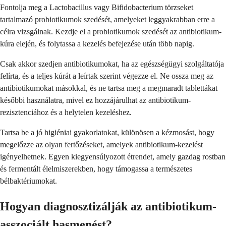
Fontolja meg a Lactobacillus vagy Bifidobacterium törzseket
tartalmazó probiotikumok szedését, amelyeket leggyakrabban erre a
célra vizsgálnak. Kezdje el a probiotikumok szedését az antibiotikum-
kúra elején, és folytassa a kezelés befejezése után több napig.
Csak akkor szedjen antibiotikumokat, ha az egészségügyi szolgáltatója
felírta, és a teljes kúrát a leírtak szerint végezze el. Ne ossza meg az
antibiotikumokat másokkal, és ne tartsa meg a megmaradt tablettákat
későbbi használatra, mivel ez hozzájárulhat az antibiotikum-
rezisztenciához és a helytelen kezeléshez.
Tartsa be a jó higiéniai gyakorlatokat, különösen a kézmosást, hogy
megelőzze az olyan fertőzéseket, amelyek antibiotikum-kezelést
igényelhetnek. Egyen kiegyensúlyozott étrendet, amely gazdag rostban
és fermentált élelmiszerekben, hogy támogassa a természetes
bélbaktériumokat.
Hogyan diagnosztizálják az antibiotikum-
asszociált hasmenést?