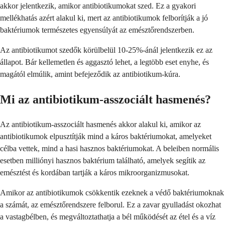
akkor jelentkezik, amikor antibiotikumokat szed. Ez a gyakori
mellékhatás azért alakul ki, mert az antibiotikumok felborítják a jó
baktériumok természetes egyensúlyát az emésztőrendszerben.
Az antibiotikumot szedők körülbelül 10-25%-ánál jelentkezik ez az
állapot. Bár kellemetlen és aggasztó lehet, a legtöbb eset enyhe, és
magától elmúlik, amint befejeződik az antibiotikum-kúra.
Mi az antibiotikum-asszociált hasmenés?
Az antibiotikum-asszociált hasmenés akkor alakul ki, amikor az
antibiotikumok elpusztítják mind a káros baktériumokat, amelyeket
célba vettek, mind a hasi hasznos baktériumokat. A beleiben normális
esetben milliónyi hasznos baktérium található, amelyek segítik az
emésztést és kordában tartják a káros mikroorganizmusokat.
Amikor az antibiotikumok csökkentik ezeknek a védő baktériumoknak
a számát, az emésztőrendszere felborul. Ez a zavar gyulladást okozhat
a vastagbélben, és megváltoztathatja a bél működését az étel és a víz