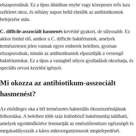
elszaporodását. Ez a típus általában enyhe vagy közepesen erős laza
székletet okoz, és néhány napon belül elmúlik az antibiotikumok
befejezése után.
C. difficile-asszociált hasmenés
kevésbé gyakori, de súlyosabb. Ez
akkor fordul elő, amikor a C. difficile baktériumok, amelyek
természetesen jelen vannak egyes emberek beleiben, gyorsan
elszaporodnak, miután az antibiotikumok elpusztítják a versengő
baktériumokat. Ez a típus a vastagbél súlyos gyulladását okozhatja, és
speciális orvosi kezelést igényel.
Mi okozza az antibiotikum-asszociált
hasmenést?
Az elsődleges oka a bél természetes bakteriális ökoszisztémájának
felborulása. A beleiben több száz különböző baktériumfaj található,
amelyek együttműködve fenntartják az emésztőrendszer egészségét és
megakadályozzák a káros mikroorganizmusok megtelepedését.