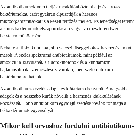
Az antibiotikumok nem tudják megkülönböztetni a jó és a rossz
baktériumokat, ezért gyakran elpusztítják a hasznos
mikroorganizmusokat is a kezelt fertőzés mellett. Ez lehetőséget teremt
a káros baktériumok elszaporodására vagy az emésztőrendszer
helytelen működésére.
Néhány antibiotikum nagyobb valószínűséggel okoz hasmenést, mint
mások. A széles spektrumú antibiotikumok, mint például az
amoxicillin-klavulanát, a fluorokinolonok és a klindamicin
hajlamosabbak az emésztési zavarokra, mert szélesebb körű
baktériumokra hatnak.
Az antibiotikum-kezelés adagja és időtartama is számít. A nagyobb
adagok és a hosszabb kúrák növelik a hasmenés kialakulásának
kockázatát. Több antibiotikum egyidejű szedése tovább ronthatja a
bélbaktériumok egyensúlyát.
Mikor kell orvoshoz fordulni antibiotikum-