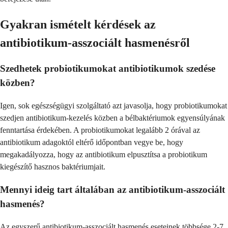
Gyakran ismételt kérdések az
antibiotikum-asszociált hasmenésről
Szedhetek probiotikumokat antibiotikumok szedése
közben?
Igen, sok egészségügyi szolgáltató azt javasolja, hogy probiotikumokat
szedjen antibiotikum-kezelés közben a bélbaktériumok egyensúlyának
fenntartása érdekében. A probiotikumokat legalább 2 órával az
antibiotikum adagoktól eltérő időpontban vegye be, hogy
megakadályozza, hogy az antibiotikum elpusztítsa a probiotikum
kiegészítő hasznos baktériumjait.
Mennyi ideig tart általában az antibiotikum-asszociált
hasmenés?
Az egyszerű antibiotikum-asszociált hasmenés eseteinek többsége 2-7