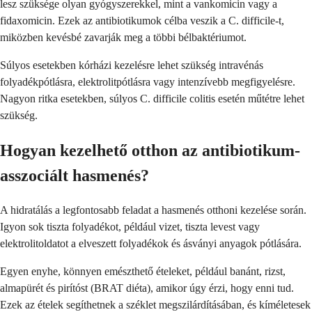
lesz szüksége olyan gyógyszerekkel, mint a vankomicin vagy a
fidaxomicin. Ezek az antibiotikumok célba veszik a C. difficile-t,
miközben kevésbé zavarják meg a többi bélbaktériumot.
Súlyos esetekben kórházi kezelésre lehet szükség intravénás
folyadékpótlásra, elektrolitpótlásra vagy intenzívebb megfigyelésre.
Nagyon ritka esetekben, súlyos C. difficile colitis esetén műtétre lehet
szükség.
Hogyan kezelhető otthon az antibiotikum-
asszociált hasmenés?
A hidratálás a legfontosabb feladat a hasmenés otthoni kezelése során.
Igyon sok tiszta folyadékot, például vizet, tiszta levest vagy
elektrolitoldatot a elveszett folyadékok és ásványi anyagok pótlására.
Egyen enyhe, könnyen emészthető ételeket, például banánt, rizst,
almapürét és pirítóst (BRAT diéta), amikor úgy érzi, hogy enni tud.
Ezek az ételek segíthetnek a széklet megszilárdításában, és kíméletesek