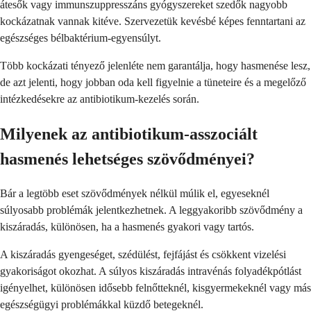
átesők vagy immunszuppresszáns gyógyszereket szedők nagyobb
kockázatnak vannak kitéve. Szervezetük kevésbé képes fenntartani az
egészséges bélbaktérium-egyensúlyt.
Több kockázati tényező jelenléte nem garantálja, hogy hasmenése lesz,
de azt jelenti, hogy jobban oda kell figyelnie a tüneteire és a megelőző
intézkedésekre az antibiotikum-kezelés során.
Milyenek az antibiotikum-asszociált
hasmenés lehetséges szövődményei?
Bár a legtöbb eset szövődmények nélkül múlik el, egyeseknél
súlyosabb problémák jelentkezhetnek. A leggyakoribb szövődmény a
kiszáradás, különösen, ha a hasmenés gyakori vagy tartós.
A kiszáradás gyengeséget, szédülést, fejfájást és csökkent vizelési
gyakoriságot okozhat. A súlyos kiszáradás intravénás folyadékpótlást
igényelhet, különösen idősebb felnőtteknél, kisgyermekeknél vagy más
egészségügyi problémákkal küzdő betegeknél.