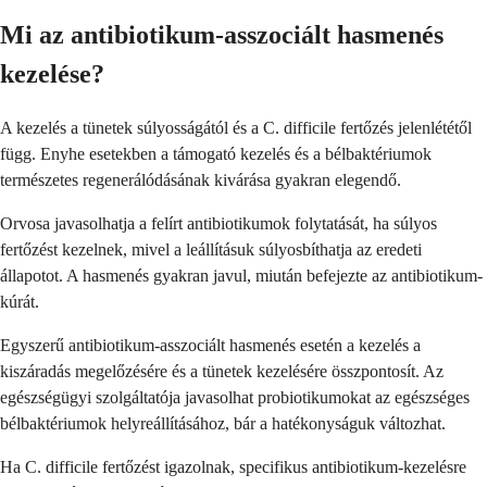
Mi az antibiotikum-asszociált hasmenés
kezelése?
A kezelés a tünetek súlyosságától és a C. difficile fertőzés jelenlététől
függ. Enyhe esetekben a támogató kezelés és a bélbaktériumok
természetes regenerálódásának kivárása gyakran elegendő.
Orvosa javasolhatja a felírt antibiotikumok folytatását, ha súlyos
fertőzést kezelnek, mivel a leállításuk súlyosbíthatja az eredeti
állapotot. A hasmenés gyakran javul, miután befejezte az antibiotikum-
kúrát.
Egyszerű antibiotikum-asszociált hasmenés esetén a kezelés a
kiszáradás megelőzésére és a tünetek kezelésére összpontosít. Az
egészségügyi szolgáltatója javasolhat probiotikumokat az egészséges
bélbaktériumok helyreállításához, bár a hatékonyságuk változhat.
Ha C. difficile fertőzést igazolnak, specifikus antibiotikum-kezelésre