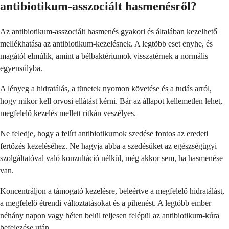
antibiotikum-asszociált hasmenésről?
Az antibiotikum-asszociált hasmenés gyakori és általában kezelhető
mellékhatása az antibiotikum-kezelésnek. A legtöbb eset enyhe, és
magától elmúlik, amint a bélbaktériumok visszatérnek a normális
egyensúlyba.
A lényeg a hidratálás, a tünetek nyomon követése és a tudás arról,
hogy mikor kell orvosi ellátást kérni. Bár az állapot kellemetlen lehet,
megfelelő kezelés mellett ritkán veszélyes.
Ne feledje, hogy a felírt antibiotikumok szedése fontos az eredeti
fertőzés kezeléséhez. Ne hagyja abba a szedésüket az egészségügyi
szolgáltatóval való konzultáció nélkül, még akkor sem, ha hasmenése
van.
Koncentráljon a támogató kezelésre, beleértve a megfelelő hidratálást,
a megfelelő étrendi változtatásokat és a pihenést. A legtöbb ember
néhány napon vagy héten belül teljesen felépül az antibiotikum-kúra
befejezése után.