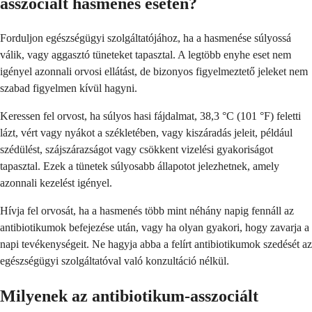
asszociált hasmenés esetén?
Forduljon egészségügyi szolgáltatójához, ha a hasmenése súlyossá
válik, vagy aggasztó tüneteket tapasztal. A legtöbb enyhe eset nem
igényel azonnali orvosi ellátást, de bizonyos figyelmeztető jeleket nem
szabad figyelmen kívül hagyni.
Keressen fel orvost, ha súlyos hasi fájdalmat, 38,3 °C (101 °F) feletti
lázt, vért vagy nyákot a székletében, vagy kiszáradás jeleit, például
szédülést, szájszárazságot vagy csökkent vizelési gyakoriságot
tapasztal. Ezek a tünetek súlyosabb állapotot jelezhetnek, amely
azonnali kezelést igényel.
Hívja fel orvosát, ha a hasmenés több mint néhány napig fennáll az
antibiotikumok befejezése után, vagy ha olyan gyakori, hogy zavarja a
napi tevékenységeit. Ne hagyja abba a felírt antibiotikumok szedését az
egészségügyi szolgáltatóval való konzultáció nélkül.
Milyenek az antibiotikum-asszociált