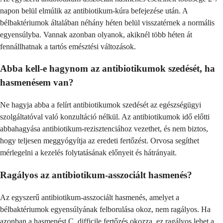
napon belül elmúlik az antibiotikum-kúra befejezése után. A
bélbaktériumok általában néhány héten belül visszatérnek a normális
egyensúlyba. Vannak azonban olyanok, akiknél több héten át
fennállhatnak a tartós emésztési változások.
Abba kell-e hagynom az antibiotikumok szedését, ha
hasmenésem van?
Ne hagyja abba a felírt antibiotikumok szedését az egészségügyi
szolgáltatóval való konzultáció nélkül. Az antibiotikumok idő előtti
abbahagyása antibiotikum-rezisztenciához vezethet, és nem biztos,
hogy teljesen meggyógyítja az eredeti fertőzést. Orvosa segíthet
mérlegelni a kezelés folytatásának előnyeit és hátrányait.
Ragályos az antibiotikum-asszociált hasmenés?
Az egyszerű antibiotikum-asszociált hasmenés, amelyet a
bélbaktériumok egyensúlyának felborulása okoz, nem ragályos. Ha
azonban a hasmenést C. difficile fertőzés okozza, ez ragályos lehet a