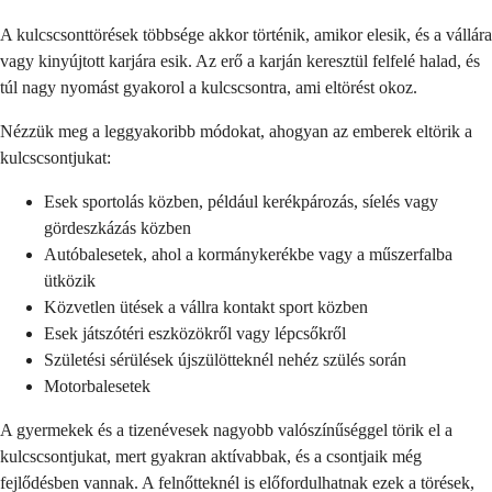
A kulcscsonttörések többsége akkor történik, amikor elesik, és a vállára
vagy kinyújtott karjára esik. Az erő a karján keresztül felfelé halad, és
túl nagy nyomást gyakorol a kulcscsontra, ami eltörést okoz.
Nézzük meg a leggyakoribb módokat, ahogyan az emberek eltörik a
kulcscsontjukat:
Esek sportolás közben, például kerékpározás, síelés vagy
gördeszkázás közben
Autóbalesetek, ahol a kormánykerékbe vagy a műszerfalba
ütközik
Közvetlen ütések a vállra kontakt sport közben
Esek játszótéri eszközökről vagy lépcsőkről
Születési sérülések újszülötteknél nehéz szülés során
Motorbalesetek
A gyermekek és a tizenévesek nagyobb valószínűséggel törik el a
kulcscsontjukat, mert gyakran aktívabbak, és a csontjaik még
fejlődésben vannak. A felnőtteknél is előfordulhatnak ezek a törések,