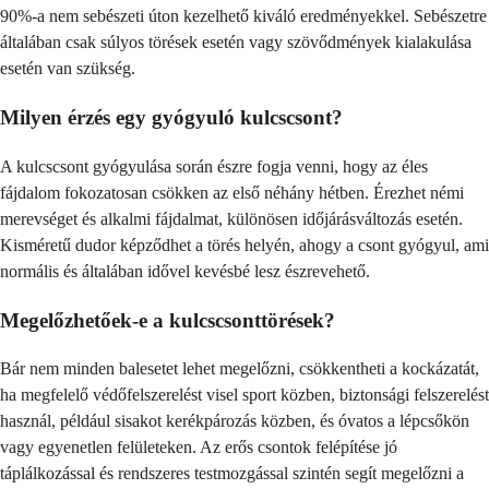
90%-a nem sebészeti úton kezelhető kiváló eredményekkel. Sebészetre
általában csak súlyos törések esetén vagy szövődmények kialakulása
esetén van szükség.
Milyen érzés egy gyógyuló kulcscsont?
A kulcscsont gyógyulása során észre fogja venni, hogy az éles
fájdalom fokozatosan csökken az első néhány hétben. Érezhet némi
merevséget és alkalmi fájdalmat, különösen időjárásváltozás esetén.
Kisméretű dudor képződhet a törés helyén, ahogy a csont gyógyul, ami
normális és általában idővel kevésbé lesz észrevehető.
Megelőzhetőek-e a kulcscsonttörések?
Bár nem minden balesetet lehet megelőzni, csökkentheti a kockázatát,
ha megfelelő védőfelszerelést visel sport közben, biztonsági felszerelést
használ, például sisakot kerékpározás közben, és óvatos a lépcsőkön
vagy egyenetlen felületeken. Az erős csontok felépítése jó
táplálkozással és rendszeres testmozgással szintén segít megelőzni a