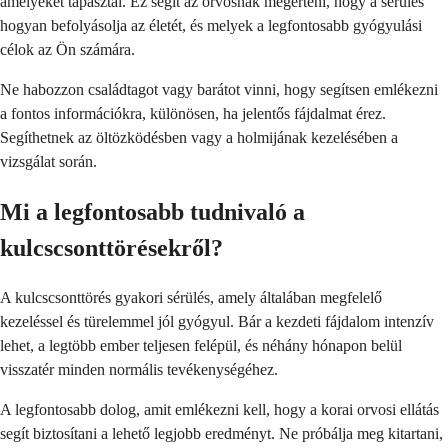
amelyeket tapasztal. Ez segít az orvosnak megérteni, hogy a sérülés
hogyan befolyásolja az életét, és melyek a legfontosabb gyógyulási
célok az Ön számára.
Ne habozzon családtagot vagy barátot vinni, hogy segítsen emlékezni
a fontos információkra, különösen, ha jelentős fájdalmat érez.
Segíthetnek az öltözködésben vagy a holmijának kezelésében a
vizsgálat során.
Mi a legfontosabb tudnivaló a
kulcscsonttörésekről?
A kulcscsonttörés gyakori sérülés, amely általában megfelelő
kezeléssel és türelemmel jól gyógyul. Bár a kezdeti fájdalom intenzív
lehet, a legtöbb ember teljesen felépül, és néhány hónapon belül
visszatér minden normális tevékenységéhez.
A legfontosabb dolog, amit emlékezni kell, hogy a korai orvosi ellátás
segít biztosítani a lehető legjobb eredményt. Ne próbálja meg kitartani,