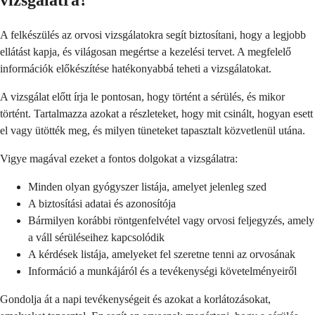
vizsgálatra?
A felkészülés az orvosi vizsgálatokra segít biztosítani, hogy a legjobb
ellátást kapja, és világosan megértse a kezelési tervet. A megfelelő
információk előkészítése hatékonyabbá teheti a vizsgálatokat.
A vizsgálat előtt írja le pontosan, hogy történt a sérülés, és mikor
történt. Tartalmazza azokat a részleteket, hogy mit csinált, hogyan esett
el vagy ütötték meg, és milyen tüneteket tapasztalt közvetlenül utána.
Vigye magával ezeket a fontos dolgokat a vizsgálatra:
Minden olyan gyógyszer listája, amelyet jelenleg szed
A biztosítási adatai és azonosítója
Bármilyen korábbi röntgenfelvétel vagy orvosi feljegyzés, amely
a váll sérüléseihez kapcsolódik
A kérdések listája, amelyeket fel szeretne tenni az orvosának
Információ a munkájáról és a tevékenységi követelményeiről
Gondolja át a napi tevékenységeit és azokat a korlátozásokat,