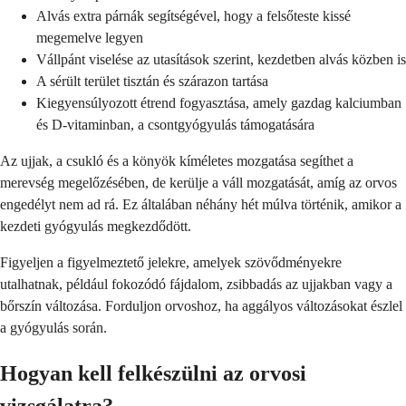
Alvás extra párnák segítségével, hogy a felsőteste kissé
megemelve legyen
Vállpánt viselése az utasítások szerint, kezdetben alvás közben is
A sérült terület tisztán és szárazon tartása
Kiegyensúlyozott étrend fogyasztása, amely gazdag kalciumban
és D-vitaminban, a csontgyógyulás támogatására
Az ujjak, a csukló és a könyök kíméletes mozgatása segíthet a
merevség megelőzésében, de kerülje a váll mozgatását, amíg az orvos
engedélyt nem ad rá. Ez általában néhány hét múlva történik, amikor a
kezdeti gyógyulás megkezdődött.
Figyeljen a figyelmeztető jelekre, amelyek szövődményekre
utalhatnak, például fokozódó fájdalom, zsibbadás az ujjakban vagy a
bőrszín változása. Forduljon orvoshoz, ha aggályos változásokat észlel
a gyógyulás során.
Hogyan kell felkészülni az orvosi