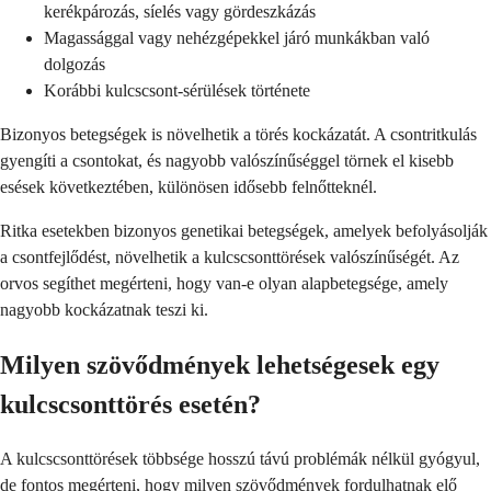
kerékpározás, síelés vagy gördeszkázás
Magassággal vagy nehézgépekkel járó munkákban való
dolgozás
Korábbi kulcscsont-sérülések története
Bizonyos betegségek is növelhetik a törés kockázatát. A csontritkulás
gyengíti a csontokat, és nagyobb valószínűséggel törnek el kisebb
esések következtében, különösen idősebb felnőtteknél.
Ritka esetekben bizonyos genetikai betegségek, amelyek befolyásolják
a csontfejlődést, növelhetik a kulcscsonttörések valószínűségét. Az
orvos segíthet megérteni, hogy van-e olyan alapbetegsége, amely
nagyobb kockázatnak teszi ki.
Milyen szövődmények lehetségesek egy
kulcscsonttörés esetén?
A kulcscsonttörések többsége hosszú távú problémák nélkül gyógyul,
de fontos megérteni, hogy milyen szövődmények fordulhatnak elő