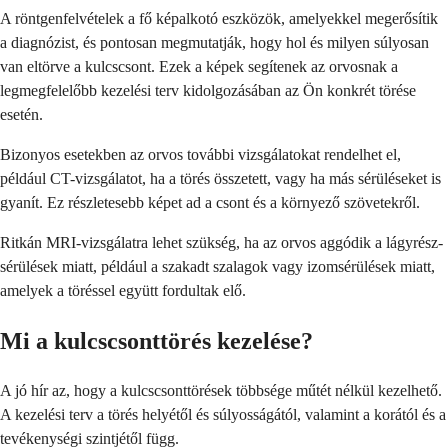
A röntgenfelvételek a fő képalkotó eszközök, amelyekkel megerősítik
a diagnózist, és pontosan megmutatják, hogy hol és milyen súlyosan
van eltörve a kulcscsont. Ezek a képek segítenek az orvosnak a
legmegfelelőbb kezelési terv kidolgozásában az Ön konkrét törése
esetén.
Bizonyos esetekben az orvos további vizsgálatokat rendelhet el,
például CT-vizsgálatot, ha a törés összetett, vagy ha más sérüléseket is
gyanít. Ez részletesebb képet ad a csont és a környező szövetekről.
Ritkán MRI-vizsgálatra lehet szükség, ha az orvos aggódik a lágyrész-
sérülések miatt, például a szakadt szalagok vagy izomsérülések miatt,
amelyek a töréssel együtt fordultak elő.
Mi a kulcscsonttörés kezelése?
A jó hír az, hogy a kulcscsonttörések többsége műtét nélkül kezelhető.
A kezelési terv a törés helyétől és súlyosságától, valamint a korától és a
tevékenységi szintjétől függ.