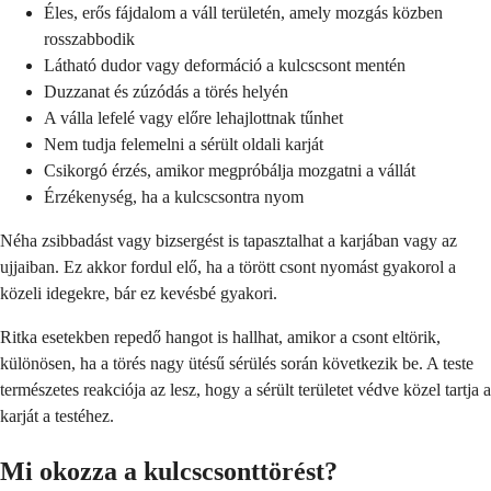
Éles, erős fájdalom a váll területén, amely mozgás közben
rosszabbodik
Látható dudor vagy deformáció a kulcscsont mentén
Duzzanat és zúzódás a törés helyén
A válla lefelé vagy előre lehajlottnak tűnhet
Nem tudja felemelni a sérült oldali karját
Csikorgó érzés, amikor megpróbálja mozgatni a vállát
Érzékenység, ha a kulcscsontra nyom
Néha zsibbadást vagy bizsergést is tapasztalhat a karjában vagy az
ujjaiban. Ez akkor fordul elő, ha a törött csont nyomást gyakorol a
közeli idegekre, bár ez kevésbé gyakori.
Ritka esetekben repedő hangot is hallhat, amikor a csont eltörik,
különösen, ha a törés nagy ütésű sérülés során következik be. A teste
természetes reakciója az lesz, hogy a sérült területet védve közel tartja a
karját a testéhez.
Mi okozza a kulcscsonttörést?