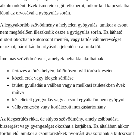
alkalmanként. Ezek ismerete segít felismerni, mikor kell kapcsolatba
lépni az orvosával a gyógyulás során.
A leggyakoribb szövődmény a helytelen gyógyulás, amikor a csont
nem megfelelően illeszkedik össze a gyógyulás során. Ez látható
dudort okozhat a kulcscsont mentén, vagy tartós vállmerevséget
okozhat, bár ritkán befolyásolja jelentősen a funkciót.
Íme más szövődmények, amelyek néha kialakulhatnak:
fertőzés a törés helyén, különösen nyílt törések esetén
közeli erek vagy idegek sérülése
ízületi gyulladás a vállban vagy a mellkasi ízületekben évek
múlva
késleltetett gyógyulás vagy a csont egyáltalán nem gyógyul
vállgyengeség vagy korlátozott mozgástartomány
Az idegsérülés ritka, de súlyos szövődmény, amely zsibbadást,
bizsergést vagy gyengeséget okozhat a karjában. Ez általában akkor
fordul elő, amikor a csonttöredékek nyomást gyakorolnak a kulcscsont