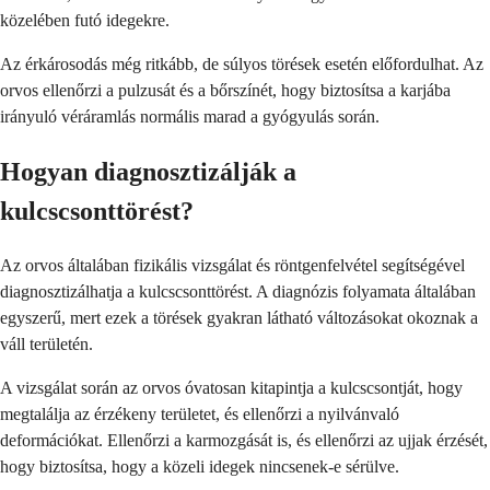
közelében futó idegekre.
Az érkárosodás még ritkább, de súlyos törések esetén előfordulhat. Az
orvos ellenőrzi a pulzusát és a bőrszínét, hogy biztosítsa a karjába
irányuló véráramlás normális marad a gyógyulás során.
Hogyan diagnosztizálják a
kulcscsonttörést?
Az orvos általában fizikális vizsgálat és röntgenfelvétel segítségével
diagnosztizálhatja a kulcscsonttörést. A diagnózis folyamata általában
egyszerű, mert ezek a törések gyakran látható változásokat okoznak a
váll területén.
A vizsgálat során az orvos óvatosan kitapintja a kulcscsontját, hogy
megtalálja az érzékeny területet, és ellenőrzi a nyilvánvaló
deformációkat. Ellenőrzi a karmozgását is, és ellenőrzi az ujjak érzését,
hogy biztosítsa, hogy a közeli idegek nincsenek-e sérülve.