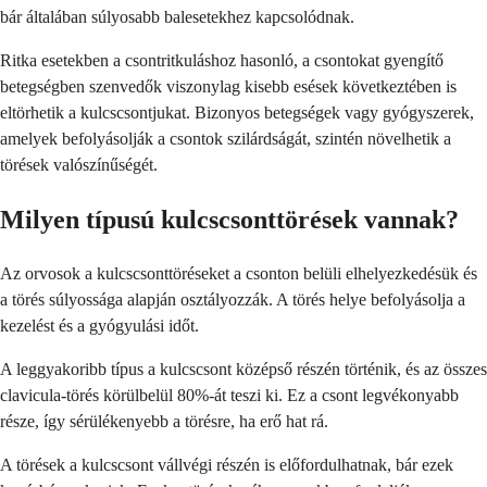
bár általában súlyosabb balesetekhez kapcsolódnak.
Ritka esetekben a csontritkuláshoz hasonló, a csontokat gyengítő
betegségben szenvedők viszonylag kisebb esések következtében is
eltörhetik a kulcscsontjukat. Bizonyos betegségek vagy gyógyszerek,
amelyek befolyásolják a csontok szilárdságát, szintén növelhetik a
törések valószínűségét.
Milyen típusú kulcscsonttörések vannak?
Az orvosok a kulcscsonttöréseket a csonton belüli elhelyezkedésük és
a törés súlyossága alapján osztályozzák. A törés helye befolyásolja a
kezelést és a gyógyulási időt.
A leggyakoribb típus a kulcscsont középső részén történik, és az összes
clavicula-törés körülbelül 80%-át teszi ki. Ez a csont legvékonyabb
része, így sérülékenyebb a törésre, ha erő hat rá.
A törések a kulcscsont vállvégi részén is előfordulhatnak, bár ezek