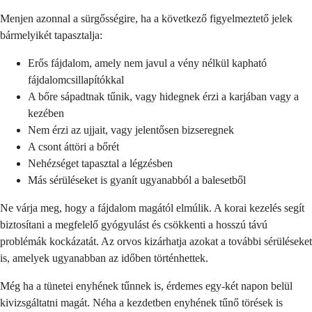
Menjen azonnal a sürgősségire, ha a következő figyelmeztető jelek
bármelyikét tapasztalja:
Erős fájdalom, amely nem javul a vény nélkül kapható
fájdalomcsillapítókkal
A bőre sápadtnak tűnik, vagy hidegnek érzi a karjában vagy a
kezében
Nem érzi az ujjait, vagy jelentősen bizseregnek
A csont áttöri a bőrét
Nehézséget tapasztal a légzésben
Más sérüléseket is gyanít ugyanabból a balesetből
Ne várja meg, hogy a fájdalom magától elmúlik. A korai kezelés segít
biztosítani a megfelelő gyógyulást és csökkenti a hosszú távú
problémák kockázatát. Az orvos kizárhatja azokat a további sérüléseket
is, amelyek ugyanabban az időben történhettek.
Még ha a tünetei enyhének tűnnek is, érdemes egy-két napon belül
kivizsgáltatni magát. Néha a kezdetben enyhének tűnő törések is