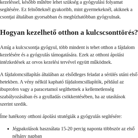
kezeléssel, később műtétre lehet szükség a gyógyulási folyamat
segítésére. Ez felnőtteknél gyakoribb, mint gyermekeknél, akiknek a
csontjai általában gyorsabban és megbízhatóbban gyógyulnak.
Hogyan kezelhető otthon a kulcscsonttörés?
Amíg a kulcscsontja gyógyul, több mindent is tehet otthon a fájdalom
kezelésére és a gyógyulás támogatására. Ezek az otthoni ápolási
intézkedések az orvos kezelési tervével együtt működnek.
A fájdalomcsillapítás általában az elsődleges feladat a sérülés utáni első
hetekben. A vény nélkül kapható fájdalomcsillapítók, például az
ibuprofen vagy a paracetamol segíthetnek a kellemetlenség
szabályozásában és a gyulladás csökkentésében, ha az utasítások
szerint szedik.
Íme hatékony otthoni ápolási stratégiák a gyógyulás segítésére:
Jégpakolások használata 15-20 percig naponta többször az első
néhány napban