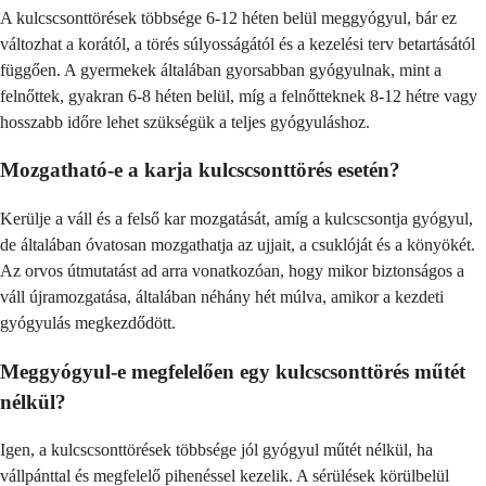
A kulcscsonttörések többsége 6-12 héten belül meggyógyul, bár ez
változhat a korától, a törés súlyosságától és a kezelési terv betartásától
függően. A gyermekek általában gyorsabban gyógyulnak, mint a
felnőttek, gyakran 6-8 héten belül, míg a felnőtteknek 8-12 hétre vagy
hosszabb időre lehet szükségük a teljes gyógyuláshoz.
Mozgatható-e a karja kulcscsonttörés esetén?
Kerülje a váll és a felső kar mozgatását, amíg a kulcscsontja gyógyul,
de általában óvatosan mozgathatja az ujjait, a csuklóját és a könyökét.
Az orvos útmutatást ad arra vonatkozóan, hogy mikor biztonságos a
váll újramozgatása, általában néhány hét múlva, amikor a kezdeti
gyógyulás megkezdődött.
Meggyógyul-e megfelelően egy kulcscsonttörés műtét
nélkül?
Igen, a kulcscsonttörések többsége jól gyógyul műtét nélkül, ha
vállpánttal és megfelelő pihenéssel kezelik. A sérülések körülbelül