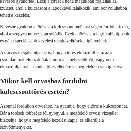
kevésbé gyakoriak. Ezek a törések néha magukban foglalják az
ízületet, ahol a kulcscsont a lapockával találkozik, ami bonyolultabbá
teheti a kezelést.
Kevésbé gyakran a törések a kulcscsont mellkasi végén fordulnak elő,
ahol a szegycsonthoz kapcsolódik. Ezek a törések a legritkább típusok,
és néha speciálisabb kezelési megközelítéseket igényelnek.
Az orvos megállapítja azt is, hogy a törés elmozdult-e, azaz a
csontdarabok elmozdultak a normális helyzetükből, vagy nem
elmozdult, ahol a csont a törés ellenére is megfelelően van igazítva.
Mikor kell orvoshoz fordulni
kulcscsonttörés esetén?
Azonnal forduljon orvoshoz, ha gyanítja, hogy eltörte a kulcscsontját.
Bár a törések többsége jól gyógyul, a megfelelő orvosi vizsgálat
biztosítja, hogy a megfelelő kezelést kapja, és elkerülje a
szövődményeket.