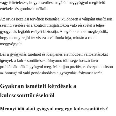
vagy feltételezze, hogy a sérülés magától meggyógyul megfelelő
értékelés és gondozás nélkül.
Az orvos kezelési tervének betartása, különösen a vállpánt utasítások
szerinti viselése és a kontrollvizsgálatokon való részvétel a teljes
gyógyulás legjobb esélyét biztosítja. A legtöbb ember meglepődik,
hogy mennyire jól tér vissza a vállfunkciója, miután a csont
meggyógyult.
Bár a gyógyulás türelmet és ideiglenes életmódbeli változtatásokat
igényel, a kulcscsonttörések túlnyomó többsége hosszú távú
problémák nélkül gyógyul meg. Maradjon pozitív, és összpontosítson
az önmagáról való gondoskodásra a gyógyulási folyamat során.
Gyakran ismételt kérdések a
kulcscsonttörésekről
Mennyi idő alatt gyógyul meg egy kulcscsonttörés?