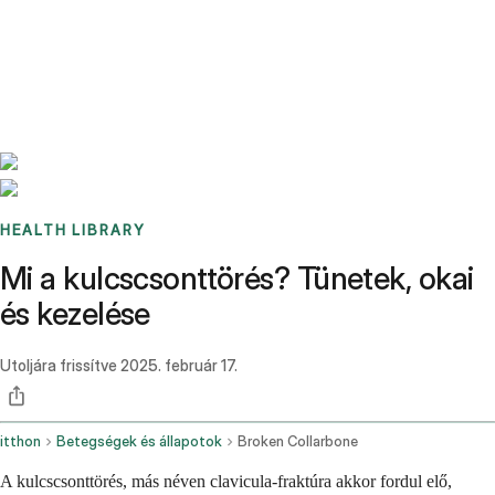
Benchmarks
Stories
FAQ
Sign up / Log in
HEALTH LIBRARY
Mi a kulcscsonttörés? Tünetek, okai
és kezelése
Utoljára frissítve
2025. február 17.
itthon
Betegségek és állapotok
Broken Collarbone
A kulcscsonttörés, más néven clavicula-fraktúra akkor fordul elő,