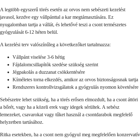
A legtöbb egyszerű törés esetén az orvos nem sebészeti kezelést
javasol, kezdve egy vállpánttal a kar megtámasztására. Ez
nyugalomban tartja a vállát, és lehetővé teszi a csont természetes
gyógyulását 6-12 héten belül.
A kezelési terv valószínűleg a következőket tartalmazza:
Vállpánt viselése 3-6 hétig
Fájdalomcsillapítók szedése szükség szerint
Jégpakolás a duzzanat csökkentésére
Kíméletes torna elkezdés, amikor az orvos biztonságosnak tartja
Rendszeres kontrollvizsgálatok a gyógyulás nyomon követésére
Sebészetre lehet szükség, ha a törés erősen elmozdult, ha a csont áttöri
a bőrét, vagy ha a közeli erek vagy idegek sérültek. A sebész
lemezeket, csavarokat vagy tűket használ a csontdarabok megfelelő
helyzetben tartásához.
Ritka esetekben, ha a csont nem gyógyul meg megfelelően konzervatív