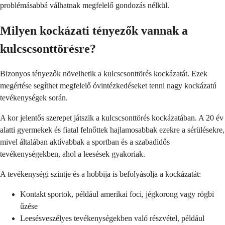
problémásabbá válhatnak megfelelő gondozás nélkül.
Milyen kockázati tényezők vannak a
kulcscsonttörésre?
Bizonyos tényezők növelhetik a kulcscsonttörés kockázatát. Ezek
megértése segíthet megfelelő óvintézkedéseket tenni nagy kockázatú
tevékenységek során.
A kor jelentős szerepet játszik a kulcscsonttörés kockázatában. A 20 év
alatti gyermekek és fiatal felnőttek hajlamosabbak ezekre a sérülésekre,
mivel általában aktívabbak a sportban és a szabadidős
tevékenységekben, ahol a leesések gyakoriak.
A tevékenységi szintje és a hobbija is befolyásolja a kockázatát:
Kontakt sportok, például amerikai foci, jégkorong vagy rögbi
űzése
Leesésveszélyes tevékenységekben való részvétel, például