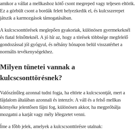
amikor a vállat a mellkashoz kötő csont megreped vagy teljesen eltörik.
Ez a görbült csont a bordák felett helyezkedik el, és kulcsszerepet
játszik a karmozgások támogatásában.
A kulcscsonttörések meglepően gyakoriak, különösen gyermekeknél
és fiatal felnőtteknél. A jó hír az, hogy a törések többsége megfelelő
gondozással jól gyógyul, és néhány hónapon belül visszatérhet a
normális tevékenységekhez.
Milyen tünetei vannak a
kulcscsonttörésnek?
Valószínűleg azonnal tudni fogja, ha eltörte a kulcscsontját, mert a
fájdalom általában azonnali és intenzív. A váll és a felső mellkas
környéke jelentősen fájni fog, különösen akkor, ha megpróbálja
mozgatni a karját vagy mély lélegzetet venni.
Íme a főbb jelek, amelyek a kulcscsonttörésre utalnak: