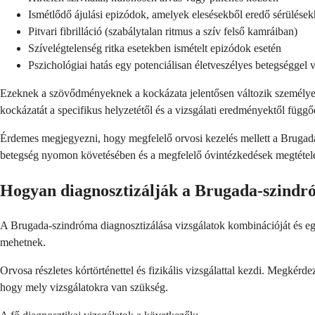
Ismétlődő ájulási epizódok, amelyek elesésekből eredő sérülése
Pitvari fibrilláció (szabálytalan ritmus a szív felső kamráiban)
Szívelégtelenség ritka esetekben ismételt epizódok esetén
Pszichológiai hatás egy potenciálisan életveszélyes betegséggel 
Ezeknek a szövődményeknek a kockázata jelentősen változik személyen
kockázatát a specifikus helyzetétől és a vizsgálati eredményektől függő
Érdemes megjegyezni, hogy megfelelő orvosi kezelés mellett a Brugada
betegség nyomon követésében és a megfelelő óvintézkedések megtétel
Hogyan diagnosztizálják a Brugada-szindr
A Brugada-szindróma diagnosztizálása vizsgálatok kombinációját és egy
mehetnek.
Orvosa részletes kórtörténettel és fizikális vizsgálattal kezdi. Megkérde
hogy mely vizsgálatokra van szükség.