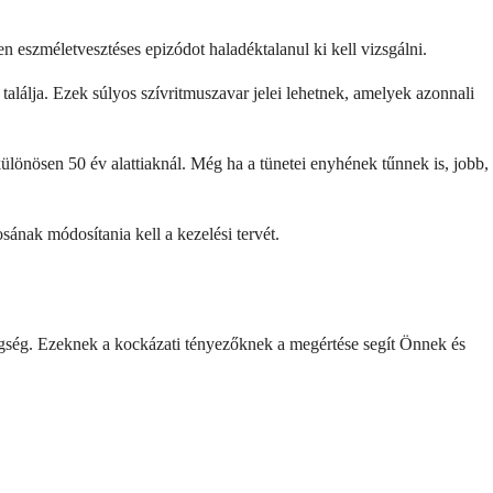
en eszméletvesztéses epizódot haladéktalanul ki kell vizsgálni.
találja. Ezek súlyos szívritmuszavar jelei lehetnek, amelyek azonnali
 különösen 50 év alattiaknál. Még ha a tünetei enyhének tűnnek is, jobb,
sának módosítania kell a kezelési tervét.
gség. Ezeknek a kockázati tényezőknek a megértése segít Önnek és