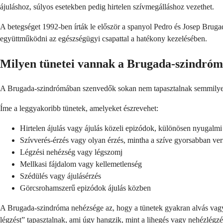
ájuláshoz, súlyos esetekben pedig hirtelen szívmegálláshoz vezethet.
A betegséget 1992-ben írták le először a spanyol Pedro és Josep Bruga
együttműködni az egészségügyi csapattal a hatékony kezelésében.
Milyen tünetei vannak a Brugada-szindró
A Brugada-szindrómában szenvedők sokan nem tapasztalnak semmilyen t
Íme a leggyakoribb tünetek, amelyeket észrevehet:
Hirtelen ájulás vagy ájulás közeli epizódok, különösen nyugalm
Szívverés-érzés vagy olyan érzés, mintha a szíve gyorsabban ve
Légzési nehézség vagy légszomj
Mellkasi fájdalom vagy kellemetlenség
Szédülés vagy ájulásérzés
Görcsrohamszerű epizódok ájulás közben
A Brugada-szindróma nehézsége az, hogy a tünetek gyakran alvás vagy
légzést” tapasztalnak, ami úgy hangzik, mint a lihegés vagy nehézlégzé