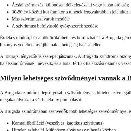
Ázsiai származás, különösen délkelet-ázsiai vagy japán örökség
30-50 év közötti kor (amikor a tünetek leggyakrabban jelentkezn
Más szívritmuszavarok megléte
A szívritmust befolyásoló gyógyszerek szedése
Érdekes módon, bár a nők örökölhetik és hordozhatják a Brugada gén m
bizonyos védelmet nyújthatnak a betegség hatásai ellen.
A földrajzi tényezők is szerepet játszanak. A Brugada-szindróma bizon
halálszindrómának” nevezik, és a fiatal férfiak halálozási okainak veze
Milyen lehetséges szövődményei vannak a
A Brugada-szindróma legsúlyosabb szövődménye a hirtelen szívmegállás,
megakadályozza a vér hatékony pumpálását.
A Brugada-szindrómában szenvedők több lehetséges szövődménnyel is
Kamrai fibrilláció (veszélyes, kaotikus szívritmus)
Hirtelen szívhalál, különösen alvás vagy pihenés közben