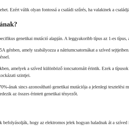
het. Ezért válik olyan fontossá a családi szűrés, ha valakinek a családj
mának?
ifikus genetikai mutáció alapján. A leggyakoribb típus az 1-es típus, 
génben, amely szabályozza a nátriumcsatornákat a szíved sejtjeiben. 
éssel.
ben, amelyek a szíved különböző ioncsatornáit érintik. Ezek a típusok 
ockázati szintjei.
-ának sincs azonosítható genetikai mutációja a jelenlegi tesztelési m
dezik az összes érintett genetikai tényezőt.
 befolyásolják, hogy az elektromos jelek hogyan haladnak át a szíved