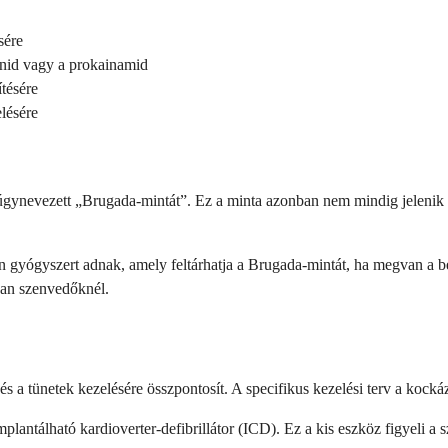
sére
inid vagy a prokainamid
tésére
elésére
úgynevezett „Brugada-mintát”. Ez a minta azonban nem mindig jelenik
n gyógyszert adnak, amely feltárhatja a Brugada-mintát, ha megvan a b
ában szenvedőknél.
 tünetek kezelésére összpontosít. A specifikus kezelési terv a kockázat
antálható kardioverter-defibrillátor (ICD). Ez a kis eszköz figyeli a sz