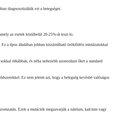
ában diagnosztizálták ezt a betegséget.
amely az esetek körülbelül 20-25%-át teszi ki.
Ez a típus általában jobban kiszámítható öröklődési mintázatokkal
sokkal ritkábbak, és néha nehezebb azonosítani őket a standard
ódszerekkel. Ez nem jelenti azt, hogy a betegség kevésbé valóságos
 izomzatán. Ezek a mutációk megzavarják a nátrium, kalcium vagy