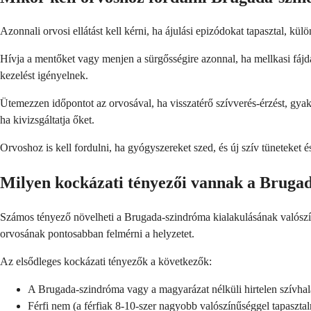
Azonnali orvosi ellátást kell kérni, ha ájulási epizódokat tapasztal, k
Hívja a mentőket vagy menjen a sürgősségire azonnal, ha mellkasi fájdal
kezelést igényelnek.
Ütemezzen időpontot az orvosával, ha visszatérő szívverés-érzést, gyako
ha kivizsgáltatja őket.
Orvoshoz is kell fordulni, ha gyógyszereket szed, és új szív tüneteket 
Milyen kockázati tényezői vannak a Brug
Számos tényező növelheti a Brugada-szindróma kialakulásának valószí
orvosának pontosabban felmérni a helyzetet.
Az elsődleges kockázati tényezők a következők:
A Brugada-szindróma vagy a magyarázat nélküli hirtelen szívhalá
Férfi nem (a férfiak 8-10-szer nagyobb valószínűséggel tapasztal