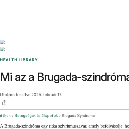
Benchmarks
Stories
FAQ
Sign up / Log in
HEALTH LIBRARY
Mi az a Brugada-szindróma
Utoljára frissítve
2025. február 17.
itthon
Betegségek és állapotok
Brugada Syndrome
A Brugada-szindróma egy ritka szívritmuszavar, amely befolyásolja, ho