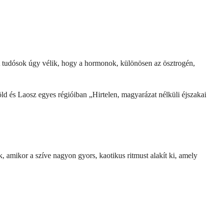
A tudósok úgy vélik, hogy a hormonok, különösen az ösztrogén,
ld és Laosz egyes régióiban „Hirtelen, magyarázat nélküli éjszakai
 amikor a szíve nagyon gyors, kaotikus ritmust alakít ki, amely