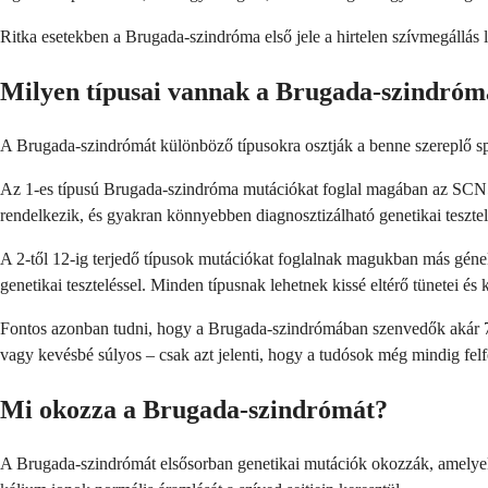
Ritka esetekben a Brugada-szindróma első jele a hirtelen szívmegállás le
Milyen típusai vannak a Brugada-szindró
A Brugada-szindrómát különböző típusokra osztják a benne szereplő spec
Az 1-es típusú Brugada-szindróma mutációkat foglal magában az SCN5A 
rendelkezik, és gyakran könnyebben diagnosztizálható genetikai tesztel
A 2-től 12-ig terjedő típusok mutációkat foglalnak magukban más gének
genetikai teszteléssel. Minden típusnak lehetnek kissé eltérő tünetei és k
Fontos azonban tudni, hogy a Brugada-szindrómában szenvedők akár 70%
vagy kevésbé súlyos – csak azt jelenti, hogy a tudósok még mindig felfe
Mi okozza a Brugada-szindrómát?
A Brugada-szindrómát elsősorban genetikai mutációk okozzák, amelyek