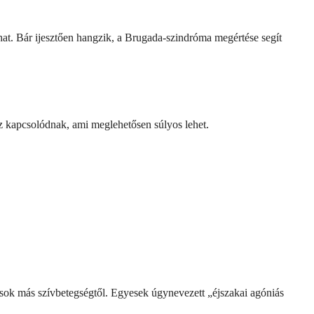
hat. Bár ijesztően hangzik, a Brugada-szindróma megértése segít
z kapcsolódnak, ami meglehetősen súlyos lehet.
sok más szívbetegségtől. Egyesek úgynevezett „éjszakai agóniás