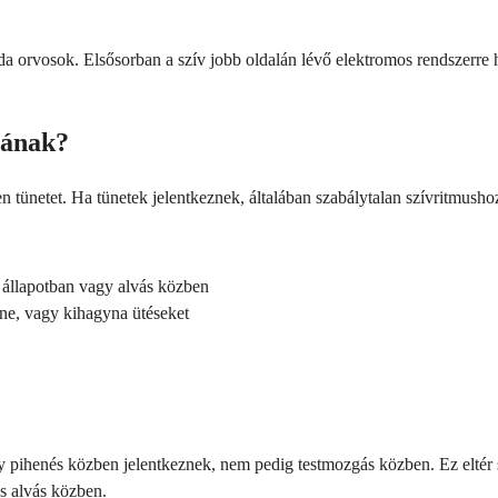
da orvosok. Elsősorban a szív jobb oldalán lévő elektromos rendszerre 
mának?
ünetet. Ha tünetek jelentkeznek, általában szabálytalan szívritmusho
i állapotban vagy alvás közben
rne, vagy kihagyna ütéseket
 pihenés közben jelentkeznek, nem pedig testmozgás közben. Ez eltér 
s alvás közben.