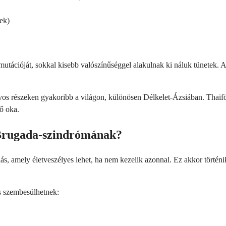
ek)
utációját, sokkal kisebb valószínűséggel alakulnak ki náluk tünetek. 
yos részeken gyakoribb a világon, különösen Délkelet-Ázsiában. Thaifö
tő oka.
 Brugada-szindrómának?
 amely életveszélyes lehet, ha nem kezelik azonnal. Ez akkor történik,
 szembesülhetnek: