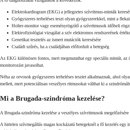
A fő diagnosztikai vizsgálatok a következők:
Elektrokardiogram (EKG) a jellegzetes szívritmus-minták keresé
Gyógyszeres terheléses teszt olyan gyógyszerekkel, mint a fleka
Holter-monitor vagy eseményrögzítő a szívritmusok időbeli rögzí
Elektrofiziológiai vizsgálat a szív elektromos rendszerének érték
Genetikai tesztelés az ismert mutációk keresésére
Családi szűrés, ha a családjában előfordult a betegség
Az EKG különösen fontos, mert megmutathat egy speciális mintát, az 
monitorozást javasolhat.
Néha az orvosok gyógyszeres terheléses tesztet alkalmaznak, ahol olya
mellett, mert potenciálisan veszélyes ritmusokat válthat ki a szindróm
Mi a Brugada-szindróma kezelése?
A Brugada-szindróma kezelése a veszélyes szívritmusok megelőzésére és a
A hirtelen szívmegállás magas kockázatú betegeknél a fő kezelés egy impl