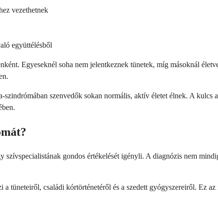
khez vezethetnek
való együttélésből
ként. Egyeseknél soha nem jelentkeznek tünetek, míg másoknál életves
en.
-szindrómában szenvedők sokan normális, aktív életet élnek. A kulcs 
ében.
ómát?
 szívspecialistának gondos értékelését igényli. A diagnózis nem mindig
zi a tüneteiről, családi kórtörténetéről és a szedett gyógyszereiről. Ez 