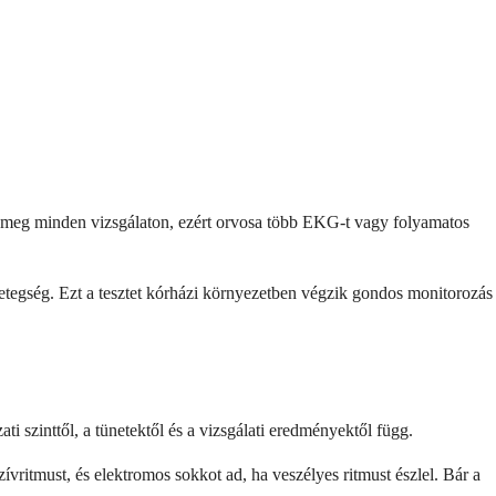
 meg minden vizsgálaton, ezért orvosa több EKG-t vagy folyamatos
etegség. Ezt a tesztet kórházi környezetben végzik gondos monitorozás
i szinttől, a tünetektől és a vizsgálati eredményektől függ.
ívritmust, és elektromos sokkot ad, ha veszélyes ritmust észlel. Bár a