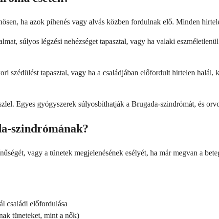
ülönösen, ha azok pihenés vagy alvás közben fordulnak elő. Minden hirtel
mat, súlyos légzési nehézséget tapasztal, vagy ha valaki eszméletlenül 
ri szédülést tapasztal, vagy ha a családjában előfordult hirtelen halál,
észlel. Egyes gyógyszerek súlyosbíthatják a Brugada-szindrómát, és orvo
ada-szindrómának?
nűségét, vagy a tünetek megjelenésének esélyét, ha már megvan a bete
l családi előfordulása
nak tüneteket, mint a nők)