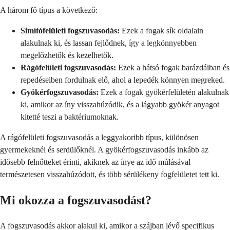
A három fő típus a következő:
Simítófelületi fogszuvasodás:
Ezek a fogak sík oldalain
alakulnak ki, és lassan fejlődnek, így a legkönnyebben
megelőzhetők és kezelhetők.
Rágófelületi fogszuvasodás:
Ezek a hátsó fogak barázdáiban és
repedéseiben fordulnak elő, ahol a lepedék könnyen megreked.
Gyökérfogszuvasodás:
Ezek a fogak gyökérfelületén alakulnak
ki, amikor az íny visszahúzódik, és a lágyabb gyökér anyagot
kitetté teszi a baktériumoknak.
A rágófelületi fogszuvasodás a leggyakoribb típus, különösen
gyermekeknél és serdülőknél. A gyökérfogszuvasodás inkább az
idősebb felnőtteket érinti, akiknek az ínye az idő múlásával
természetesen visszahúzódott, és több sérülékeny fogfelületet tett ki.
Mi okozza a fogszuvasodást?
A fogszuvasodás akkor alakul ki, amikor a szájban lévő specifikus