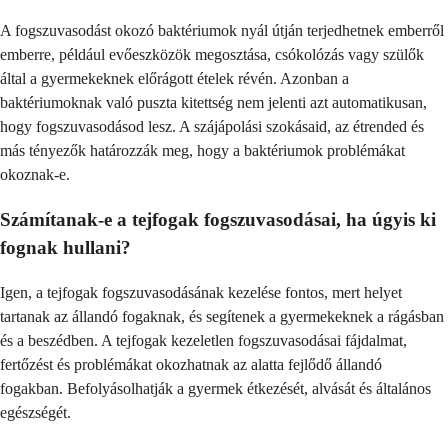
A fogszuvasodást okozó baktériumok nyál útján terjedhetnek emberről
emberre, például evőeszközök megosztása, csókolózás vagy szülők
által a gyermekeknek előrágott ételek révén. Azonban a
baktériumoknak való puszta kitettség nem jelenti azt automatikusan,
hogy fogszuvasodásod lesz. A szájápolási szokásaid, az étrended és
más tényezők határozzák meg, hogy a baktériumok problémákat
okoznak-e.
Számítanak-e a tejfogak fogszuvasodásai, ha úgyis ki
fognak hullani?
Igen, a tejfogak fogszuvasodásának kezelése fontos, mert helyet
tartanak az állandó fogaknak, és segítenek a gyermekeknek a rágásban
és a beszédben. A tejfogak kezeletlen fogszuvasodásai fájdalmat,
fertőzést és problémákat okozhatnak az alatta fejlődő állandó
fogakban. Befolyásolhatják a gyermek étkezését, alvását és általános
egészségét.