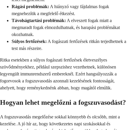
Rágási problémák:
A hiányzó vagy fájdalmas fogak
megnehezítik a megfelelő étkezést.
Távolságtartási problémák:
A elveszett fogak miatt a
megmaradt fogak elmozdulhatnak, és harapási problémákat
okozhatnak.
Súlyos fertőzések:
A fogászati fertőzések ritkán terjedhetnek a
test más részeire.
Ritka esetekben a súlyos fogászati fertőzések életveszélyes
szövődményekhez, például szepszishez vezethetnek, különösen
legyengült immunrendszerű embereknél. Ezért hangsúlyozzák a
fogorvosok a fogszuvasodás azonnali kezelésének fontosságát,
ahelyett, hogy reménykednénk abban, hogy magától elmúlik.
Hogyan lehet megelőzni a fogszuvasodást?
A fogszuvasodás megelőzése sokkal könnyebb és olcsóbb, mint a
kezelése. A jó hír az, hogy következetes napi szokásokkal és