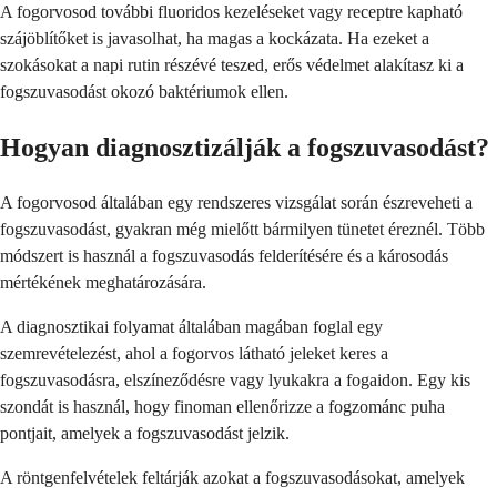
A fogorvosod további fluoridos kezeléseket vagy receptre kapható
szájöblítőket is javasolhat, ha magas a kockázata. Ha ezeket a
szokásokat a napi rutin részévé teszed, erős védelmet alakítasz ki a
fogszuvasodást okozó baktériumok ellen.
Hogyan diagnosztizálják a fogszuvasodást?
A fogorvosod általában egy rendszeres vizsgálat során észreveheti a
fogszuvasodást, gyakran még mielőtt bármilyen tünetet éreznél. Több
módszert is használ a fogszuvasodás felderítésére és a károsodás
mértékének meghatározására.
A diagnosztikai folyamat általában magában foglal egy
szemrevételezést, ahol a fogorvos látható jeleket keres a
fogszuvasodásra, elszíneződésre vagy lyukakra a fogaidon. Egy kis
szondát is használ, hogy finoman ellenőrizze a fogzománc puha
pontjait, amelyek a fogszuvasodást jelzik.
A röntgenfelvételek feltárják azokat a fogszuvasodásokat, amelyek