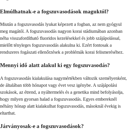
Elmúlhatnak-e a fogszuvasodások maguktól?
Miután a fogszuvasodás lyukat képezett a fogban, az nem gyógyul
meg magától. A fogszuvasodás nagyon korai stádiumában azonban
néha visszafordítható fluoridos kezelésekkel és jobb szájápolással,
mielőtt tényleges fogszuvasodás alakulna ki. Ezért fontosak a
rendszeres fogászati ellenőrzések a problémák korai felismeréséhez.
Mennyi idő alatt alakul ki egy fogszuvasodás?
A fogszuvasodás kialakulása nagymértékben változik személyenként,
de általában több hónapot vagy évet vesz igénybe. A szájápolási
szokások, az étrend, a nyáltermelés és a genetika mind befolyásolja,
hogy milyen gyorsan halad a fogszuvasodás. Egyes embereknél
néhány hónap alatt kialakulhat fogszuvasodás, másoknál évekig is
eltarthat.
Járványosak-e a fogszuvasodások?