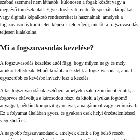
szabad szemmel nem láthatók, különösen a fogak között vagy a
meglévő tömések alatt. Egyes fogászati rendelők speciális lámpákat
vagy digitális képalkotó rendszereket is használnak, amelyek a
fogszuvasodás korai jeleit képesek felderíteni, mielőtt a fogszuvasodás
teljesen kialakulna.
Mi a fogszuvasodás kezelése?
A fogszuvasodás kezelése attól függ, hogy milyen nagy és mély,
amikor felfedezik. Minél korábban észlelik a fogszuvasodást, annál
egyszerűbb és kevésbé invazív lesz a kezelés.
A kis fogszuvasodások esetében, amelyek csak a zománcot érintik, a
fogorvos eltávolítja a károsodott részt, és kitölti a lyukat fogtömő
anyaggal, például kompozit gyantával, amalgámmal vagy kerámiával.
Ez a folyamat általában gyors, és gyakran csak helyi érzéstelenítéssel
végezhető el.
A nagyobb fogszuvasodások, amelyek elérik a fog belső részét,