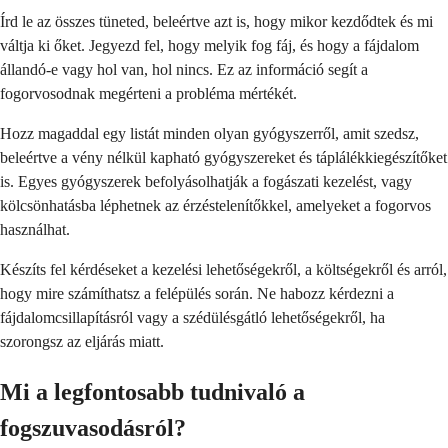
Írd le az összes tüneted, beleértve azt is, hogy mikor kezdődtek és mi
váltja ki őket. Jegyezd fel, hogy melyik fog fáj, és hogy a fájdalom
állandó-e vagy hol van, hol nincs. Ez az információ segít a
fogorvosodnak megérteni a probléma mértékét.
Hozz magaddal egy listát minden olyan gyógyszerről, amit szedsz,
beleértve a vény nélkül kapható gyógyszereket és táplálékkiegészítőket
is. Egyes gyógyszerek befolyásolhatják a fogászati kezelést, vagy
kölcsönhatásba léphetnek az érzéstelenítőkkel, amelyeket a fogorvos
használhat.
Készíts fel kérdéseket a kezelési lehetőségekről, a költségekről és arról,
hogy mire számíthatsz a felépülés során. Ne habozz kérdezni a
fájdalomcsillapításról vagy a szédülésgátló lehetőségekről, ha
szorongsz az eljárás miatt.
Mi a legfontosabb tudnivaló a
fogszuvasodásról?