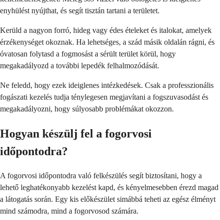
enyhülést nyújthat, és segít tisztán tartani a területet.
Kerüld a nagyon forró, hideg vagy édes ételeket és italokat, amelyek
érzékenységet okoznak. Ha lehetséges, a szád másik oldalán rágni, és
óvatosan folytasd a fogmosást a sérült terület körül, hogy
megakadályozd a további lepedék felhalmozódását.
Ne feledd, hogy ezek ideiglenes intézkedések. Csak a professzionális
fogászati kezelés tudja ténylegesen megjavítani a fogszuvasodást és
megakadályozni, hogy súlyosabb problémákat okozzon.
Hogyan készülj fel a fogorvosi
időpontodra?
A fogorvosi időpontodra való felkészülés segít biztosítani, hogy a
lehető leghatékonyabb kezelést kapd, és kényelmesebben érezd magad
a látogatás során. Egy kis előkészület simábbá teheti az egész élményt
mind számodra, mind a fogorvosod számára.