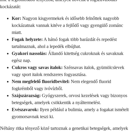
kockázatát:
Kor:
Nagyon kisgyermekek és idősebb felnőttek nagyobb
kockázatnak vannak kitéve a fejlődő vagy gyengülő zománc
miatt.
Fogak helyzete:
A hátsó fogak több barázdát és repedést
tartalmaznak, ahol a lepedék elbújhat.
Gyakori nassolás:
Állandó kitettség cukroknak és savaknak
egész nap.
Cukros vagy savas italok:
Szénsavas italok, gyümölcslevek
vagy sport italok rendszeres fogyasztása.
Nem megfelelő fluoridbevitel:
Nem elegendő fluorid
fogkrémből vagy ivóvízből.
Szájszárazság:
Gyógyszerek, orvosi kezelések vagy bizonyos
betegségek, amelyek csökkentik a nyáltermelést.
Evészavarok:
Ilyen például a bulimia, amely a fogakat ismételt
gyomorsavnak teszi ki.
Néhány ritka tényező közé tartoznak a genetikai betegségek, amelyek