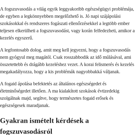
A fogszuvasodás a világ egyik leggyakoribb egészségügyi problémája,
de egyben a legkönnyebben megelőzhető is. Jó napi szájápolási
szokásokkal és rendszeres fogászati ellenőrzésekkel a legtöbb ember
teljesen elkerülheti a fogszuvasodást, vagy korán felfedezheti, amikor a
kezelés egyszerű.
A legfontosabb dolog, amit meg kell jegyezni, hogy a fogszuvasodás
nem gyógyul meg magától. Csak rosszabbodik az idő múlásával, ami
összetettebb és drágább kezeléshez vezet. A korai felismerés és kezelés
megakadályozza, hogy a kis problémák nagyobbakká váljanak.
A fogaid ápolása befektetés az általános egészségedet és
életminőségedet illetően. A ma kialakított szokások évtizedekig
szolgálnak majd, segítve, hogy természetes fogaid erősek és
egészségesek maradjanak.
Gyakran ismételt kérdések a
fogszuvasodásról