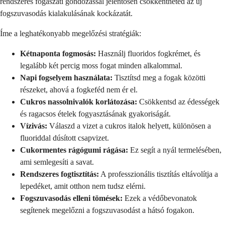
rendszeres fogászati gondozással jelentősen csökkentheted az új
fogszuvasodás kialakulásának kockázatát.
Íme a leghatékonyabb megelőzési stratégiák:
Kétnaponta fogmosás:
Használj fluoridos fogkrémet, és
legalább két percig moss fogat minden alkalommal.
Napi fogselyem használata:
Tisztítsd meg a fogak közötti
részeket, ahová a fogkeféd nem ér el.
Cukros nassolnivalók korlátozása:
Csökkentsd az édességek
és ragacsos ételek fogyasztásának gyakoriságát.
Vízivás:
Válaszd a vizet a cukros italok helyett, különösen a
fluoriddal dúsított csapvizet.
Cukormentes rágógumi rágása:
Ez segít a nyál termelésében,
ami semlegesíti a savat.
Rendszeres fogtisztítás:
A professzionális tisztítás eltávolítja a
lepedéket, amit otthon nem tudsz elérni.
Fogszuvasodás elleni tömések:
Ezek a védőbevonatok
segítenek megelőzni a fogszuvasodást a hátsó fogakon.