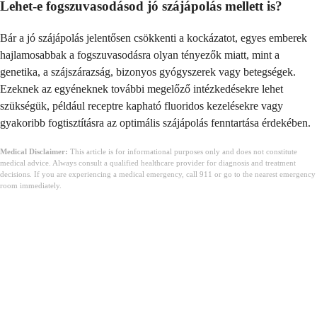
Lehet-e fogszuvasodásod jó szájápolás mellett is?
Bár a jó szájápolás jelentősen csökkenti a kockázatot, egyes emberek
hajlamosabbak a fogszuvasodásra olyan tényezők miatt, mint a
genetika, a szájszárazság, bizonyos gyógyszerek vagy betegségek.
Ezeknek az egyéneknek további megelőző intézkedésekre lehet
szükségük, például receptre kapható fluoridos kezelésekre vagy
gyakoribb fogtisztításra az optimális szájápolás fenntartása érdekében.
Medical Disclaimer:
This article is for informational purposes only and does not constitute
medical advice. Always consult a qualified healthcare provider for diagnosis and treatment
decisions. If you are experiencing a medical emergency, call 911 or go to the nearest emergency
room immediately.