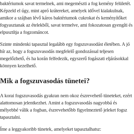
baktériumok savat termelnek, ami megemészti a fog kemény felületét.
Képzeld el úgy, mint apró krátereket, amelyek idővel kialakulnak,
amikor a szájban lévő káros baktériumok cukrokat és keményítőket
fogyasztanak az ételekből, savat termelve, ami fokozatosan gyengíti és
elpusztítja a fogzománcot.
Szinte mindenki tapasztal legalább egy fogszuvasodást életében. A jó
hír az, hogy a fogszuvasodás megfelelő gondozással teljesen
megelőzhető, és ha korán felfedezik, egyszerű fogászati eljárásokkal
könnyen kezelhető.
Mik a fogszuvasodás tünetei?
A korai fogszuvasodás gyakran nem okoz észrevehető tüneteket, ezért
alattomosan jelentkezhet. Amint a fogszuvasodás nagyobbá és
mélyebbé válik a fogban, észrevehetőbb figyelmeztető jeleket fogsz
tapasztalni.
Íme a leggyakoribb tünetek, amelyeket tapasztalhatsz: