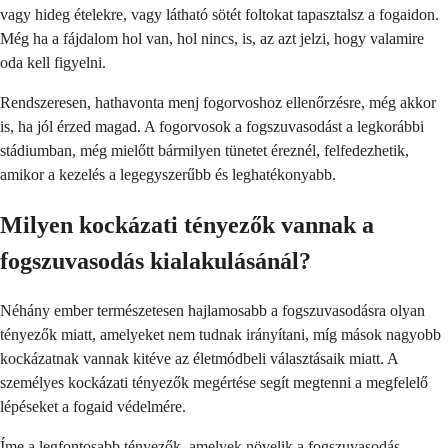
vagy hideg ételekre, vagy látható sötét foltokat tapasztalsz a fogaidon.
Még ha a fájdalom hol van, hol nincs, is, az azt jelzi, hogy valamire
oda kell figyelni.
Rendszeresen, hathavonta menj fogorvoshoz ellenőrzésre, még akkor
is, ha jól érzed magad. A fogorvosok a fogszuvasodást a legkorábbi
stádiumban, még mielőtt bármilyen tünetet éreznél, felfedezhetik,
amikor a kezelés a legegyszerűbb és leghatékonyabb.
Milyen kockázati tényezők vannak a
fogszuvasodás kialakulásánál?
Néhány ember természetesen hajlamosabb a fogszuvasodásra olyan
tényezők miatt, amelyeket nem tudnak irányítani, míg mások nagyobb
kockázatnak vannak kitéve az életmódbeli választásaik miatt. A
személyes kockázati tényezők megértése segít megtenni a megfelelő
lépéseket a fogaid védelmére.
Íme a legfontosabb tényezők, amelyek növelik a fogszuvasodás