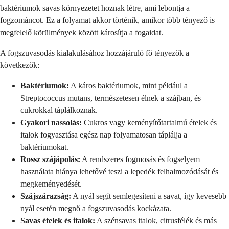
baktériumok savas környezetet hoznak létre, ami lebontja a
fogzománcot. Ez a folyamat akkor történik, amikor több tényező is
megfelelő körülmények között károsítja a fogaidat.
A fogszuvasodás kialakulásához hozzájáruló fő tényezők a
következők:
Baktériumok:
A káros baktériumok, mint például a
Streptococcus mutans, természetesen élnek a szájban, és
cukrokkal táplálkoznak.
Gyakori nassolás:
Cukros vagy keményítőtartalmú ételek és
italok fogyasztása egész nap folyamatosan táplálja a
baktériumokat.
Rossz szájápolás:
A rendszeres fogmosás és fogselyem
használata hiánya lehetővé teszi a lepedék felhalmozódását és
megkeményedését.
Szájszárazság:
A nyál segít semlegesíteni a savat, így kevesebb
nyál esetén megnő a fogszuvasodás kockázata.
Savas ételek és italok:
A szénsavas italok, citrusfélék és más