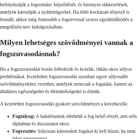
befolyásolják a fogzománc képződését, és bizonyos rákkezelések,
amelyek károsítják a nyálmirigyeket. Ha több kockázati tényező is
fennáll, akkor még fontosabb a fogorvossal szoros együttműködés a
megelőzési terv kidolgozásában.
Milyen lehetséges szövődményei vannak a
fogszuvasodásnak?
Ha a fogszuvasodást korán felfedezik és kezelik, ritkán okoz súlyos
problémákat. Kezeletlen fogszuvasodás azonban egyre súlyosabb
szövődményekhez vezethet, amelyek nemcsak a fogaidat, hanem az
általános egészségedet és életminőségedet is érintik.
A kezeletlen fogszuvasodás gyakori szövődményei a következők:
Fogtályog:
A baktériumok elérhetik a fog belső részét, ami erős
fájdalmat és duzzanatot okoz.
Fogvesztés:
Súlyosan károsodott fogakat ki kell húzni, ha nem
lehet megmenteni.