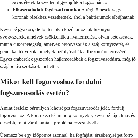
savas ételek közvetlenül gyengítik a fogzománcot.
Elhasználódott fogászati munka:
A régi tömések vagy
koronák résekhez vezethetnek, ahol a baktériumok elbújhatnak.
Kevésbé gyakori, de fontos okai közé tartoznak bizonyos
gyógyszerek, amelyek csökkentik a nyáltermelést, olyan betegségek,
mint a cukorbetegség, amelyek befolyásolják a száj környezetét, és
genetikai tényezők, amelyek befolyásolják a fogzománc erősségét.
Egyes emberek egyszerűen hajlamosabbak a fogszuvasodásra, még jó
szájápolási szokások mellett is.
Mikor kell fogorvoshoz fordulni
fogszuvasodás esetén?
Amint észlelsz bármilyen lehetséges fogszuvasodás jelét, fordulj
fogorvoshoz. A korai kezelés mindig könnyebb, kevésbé fájdalmas és
olcsóbb, mint várni, amíg a probléma rosszabbodik.
Ütemezz be egy időpontot azonnal, ha fogfájást, érzékenységet forró