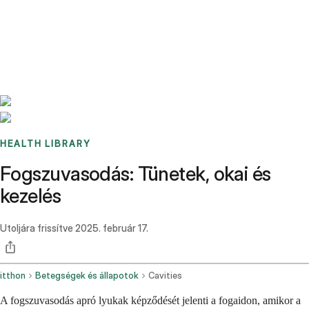
Benchmarks
Stories
FAQ
Sign up / Log in
HEALTH LIBRARY
Fogszuvasodás: Tünetek, okai és
kezelés
Utoljára frissítve
2025. február 17.
itthon
Betegségek és állapotok
Cavities
A fogszuvasodás apró lyukak képződését jelenti a fogaidon, amikor a