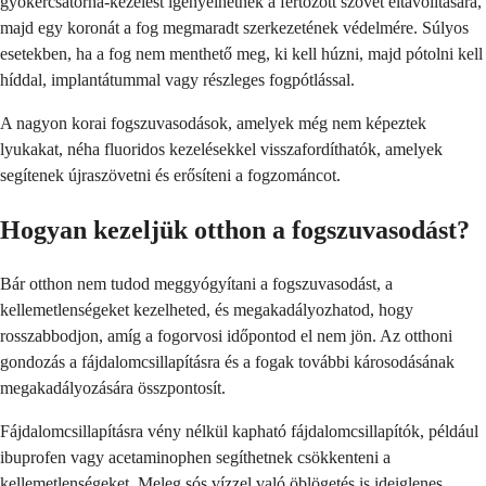
gyökércsatorna-kezelést igényelhetnek a fertőzött szövet eltávolítására,
majd egy koronát a fog megmaradt szerkezetének védelmére. Súlyos
esetekben, ha a fog nem menthető meg, ki kell húzni, majd pótolni kell
híddal, implantátummal vagy részleges fogpótlással.
A nagyon korai fogszuvasodások, amelyek még nem képeztek
lyukakat, néha fluoridos kezelésekkel visszafordíthatók, amelyek
segítenek újraszövetni és erősíteni a fogzománcot.
Hogyan kezeljük otthon a fogszuvasodást?
Bár otthon nem tudod meggyógyítani a fogszuvasodást, a
kellemetlenségeket kezelheted, és megakadályozhatod, hogy
rosszabbodjon, amíg a fogorvosi időpontod el nem jön. Az otthoni
gondozás a fájdalomcsillapításra és a fogak további károsodásának
megakadályozására összpontosít.
Fájdalomcsillapításra vény nélkül kapható fájdalomcsillapítók, például
ibuprofen vagy acetaminophen segíthetnek csökkenteni a
kellemetlenségeket. Meleg sós vízzel való öblögetés is ideiglenes