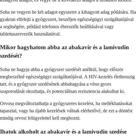
Soha ne vegyen be két adagot egyszerre a kihagyott adag pótlására. Ha
gyakran elfelejti a gyógyszert, beszéljen egészségügyi szolgáltatójával
a segítségére, például telefonos ébresztők beállításával vagy
tablettaszervezők használatával.
Mikor hagyhatom abba az abakavír és a lamivudin
szedését?
Soha ne hagyja abba a gyógyszer szedését anélkül, hogy először
megbeszélné egészségügyi szolgáltatójával. A HIV-kezelés élethosszig
tart, és a gyógyszer szedésének abbahagyása a vírus gyors
szaporodását okozhatja, és potenciálisan rezisztencia alakulhat ki.
Orvosa megváltoztathatja a gyógyszeres kezelést, ha mellékhatásokat
tapasztal, vagy ha újabb kezelések válnak elérhetővé, de ezt a döntést
mindig orvosi felügyelettel kell meghozni.
Ihatok alkoholt az abakavír és a lamivudin szedése