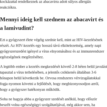
kockázattal rendelkeznek az abacavirra adott súlyos allergiás
reakciókra.
Mennyi ideig kell szednem az abacavirt és
a lamivudint?
Ezt a gyógyszert élete végéig szednie kell, mint az HIV-kezelésének
részét. Az HIV-kezelés egy hosszú távú elkötelezettség, amely napi
gyógyszerszedést igényel a vírus elnyomásához és az immunrendszer
egészségének megőrzéséhez.
A legtöbb ember a kezelés megkezdését követő 2-8 héten belül javulást
tapasztal a vírus terhelésében, a jelentős csökkenés általában 3-6
hónapon belül következik be. Orvosa rendszeres vérvizsgálatokkal
fogja nyomon követni a fejlődését, hogy megbizonyosodjon arról,
hogy a gyógyszer hatékonyan működik.
Soha ne hagyja abba a gyógyszer szedését anélkül, hogy először
beszélt volna egészségügyi szolgáltatójával, még akkor sem, ha