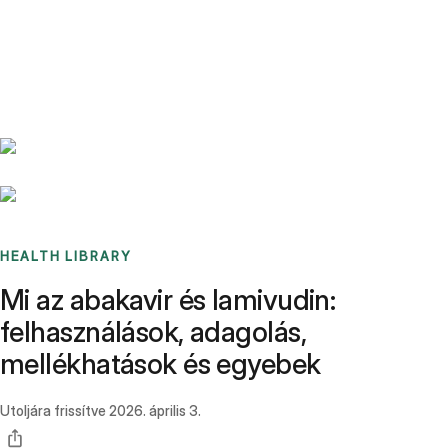
Benchmarks
Stories
FAQ
Sign up / Log in
HEALTH LIBRARY
Mi az abakavir és lamivudin:
felhasználások, adagolás,
mellékhatások és egyebek
Utoljára frissítve
2026. április 3.