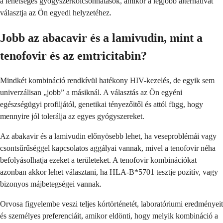
a lehetséges gyógyszerkölcsönhatások, amikor a legjobb alternatívát
választja az Ön egyedi helyzetéhez.
Jobb az abacavir és a lamivudin, mint a
tenofovir és az emtricitabin?
Mindkét kombináció rendkívül hatékony HIV-kezelés, de egyik sem
univerzálisan „jobb” a másiknál. A választás az Ön egyéni
egészségügyi profiljától, genetikai tényezőitől és attól függ, hogy
mennyire jól tolerálja az egyes gyógyszereket.
Az abakavir és a lamivudin előnyösebb lehet, ha veseproblémái vagy
csontsűrűséggel kapcsolatos aggályai vannak, mivel a tenofovir néha
befolyásolhatja ezeket a területeket. A tenofovir kombinációkat
azonban akkor lehet választani, ha HLA-B*5701 tesztje pozitív, vagy
bizonyos májbetegségei vannak.
Orvosa figyelembe veszi teljes kórtörténetét, laboratóriumi eredményeit
és személyes preferenciáit, amikor eldönti, hogy melyik kombináció a