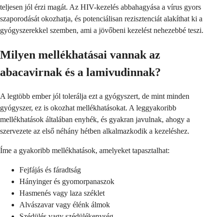
teljesen jól érzi magát. Az HIV-kezelés abbahagyása a vírus gyors
szaporodását okozhatja, és potenciálisan rezisztenciát alakíthat ki a
gyógyszerekkel szemben, ami a jövőbeni kezelést nehezebbé teszi.
Milyen mellékhatásai vannak az
abacavirnak és a lamivudinnak?
A legtöbb ember jól tolerálja ezt a gyógyszert, de mint minden
gyógyszer, ez is okozhat mellékhatásokat. A leggyakoribb
mellékhatások általában enyhék, és gyakran javulnak, ahogy a
szervezete az első néhány hétben alkalmazkodik a kezeléshez.
Íme a gyakoribb mellékhatások, amelyeket tapasztalhat:
Fejfájás és fáradtság
Hányinger és gyomorpanaszok
Hasmenés vagy laza széklet
Alvászavar vagy élénk álmok
Szédülés vagy szédülékenység