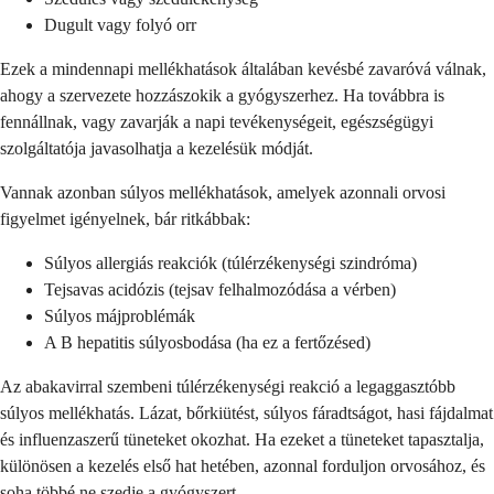
Dugult vagy folyó orr
Ezek a mindennapi mellékhatások általában kevésbé zavaróvá válnak,
ahogy a szervezete hozzászokik a gyógyszerhez. Ha továbbra is
fennállnak, vagy zavarják a napi tevékenységeit, egészségügyi
szolgáltatója javasolhatja a kezelésük módját.
Vannak azonban súlyos mellékhatások, amelyek azonnali orvosi
figyelmet igényelnek, bár ritkábbak:
Súlyos allergiás reakciók (túlérzékenységi szindróma)
Tejsavas acidózis (tejsav felhalmozódása a vérben)
Súlyos májproblémák
A B hepatitis súlyosbodása (ha ez a fertőzésed)
Az abakavirral szembeni túlérzékenységi reakció a legaggasztóbb
súlyos mellékhatás. Lázat, bőrkiütést, súlyos fáradtságot, hasi fájdalmat
és influenzaszerű tüneteket okozhat. Ha ezeket a tüneteket tapasztalja,
különösen a kezelés első hat hetében, azonnal forduljon orvosához, és
soha többé ne szedje a gyógyszert.