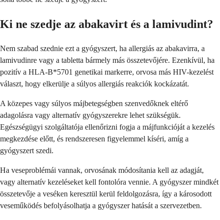
Ki ne szedje az abakavirt és a lamivudint?
Nem szabad szednie ezt a gyógyszert, ha allergiás az abakavirra, a
lamivudinre vagy a tabletta bármely más összetevőjére. Ezenkívül, ha
pozitív a HLA-B*5701 genetikai markerre, orvosa más HIV-kezelést
választ, hogy elkerülje a súlyos allergiás reakciók kockázatát.
A közepes vagy súlyos májbetegségben szenvedőknek eltérő
adagolásra vagy alternatív gyógyszerekre lehet szükségük.
Egészségügyi szolgáltatója ellenőrizni fogja a májfunkcióját a kezelés
megkezdése előtt, és rendszeresen figyelemmel kíséri, amíg a
gyógyszert szedi.
Ha veseproblémái vannak, orvosának módosítania kell az adagját,
vagy alternatív kezeléseket kell fontolóra vennie. A gyógyszer mindkét
összetevője a veséken keresztül kerül feldolgozásra, így a károsodott
veseműködés befolyásolhatja a gyógyszer hatását a szervezetben.