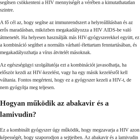
segítsen csökkenteni a HIV mennyiségét a vérében a kimutathatatlan
szintre.
A fő cél az, hogy segítse az immunrendszert a helyreállításban és az
erős maradásban, miközben megakadályozza a HIV AIDS-be való
átmenetét. Ha helyesen használják más HIV-gyógyszerekkel együtt, ez
a kombináció segíthet a normális várható élettartam fenntartásában, és
megakadályozhatja a vírus átvitelét másoknak.
Az egészségügyi szolgáltatója ezt a kombinációt javasolhatja, ha
először kezdi az HIV-kezelést, vagy ha egy másik kezelésről kell
váltania. Fontos megérteni, hogy ez a gyógyszer kezeli a HIV-t, de
nem gyógyítja meg teljesen.
Hogyan működik az abakavir és a
lamivudin?
Ez a kombinált gyógyszer úgy működik, hogy megzavarja a HIV azon
képességét, hogy szaporodjon a sejtjeiben. Az abakavir és a lamivudin