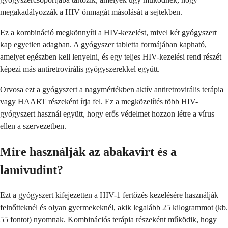
megakadályozzák a HIV önmagát másolását a sejtekben.
Ez a kombináció megkönnyíti a HIV-kezelést, mivel két gyógyszert
kap egyetlen adagban. A gyógyszer tabletta formájában kapható,
amelyet egészben kell lenyelni, és egy teljes HIV-kezelési rend részét
képezi más antiretrovirális gyógyszerekkel együtt.
Orvosa ezt a gyógyszert a nagymértékben aktív antiretrovirális terápia
vagy HAART részeként írja fel. Ez a megközelítés több HIV-
gyógyszert használ együtt, hogy erős védelmet hozzon létre a vírus
ellen a szervezetben.
Mire használják az abakavirt és a
lamivudint?
Ezt a gyógyszert kifejezetten a HIV-1 fertőzés kezelésére használják
felnőtteknél és olyan gyermekeknél, akik legalább 25 kilogrammot (kb.
55 fontot) nyomnak. Kombinációs terápia részeként működik, hogy