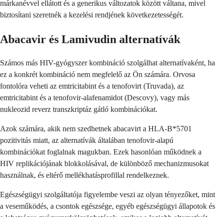
márkanévvel ellátott és a generikus változatok között váltana, mivel
biztosítani szeretnék a kezelési rendjének következetességét.
Abacavir és Lamivudin alternatívák
Számos más HIV-gyógyszer kombináció szolgálhat alternatívaként, ha
ez a konkrét kombináció nem megfelelő az Ön számára. Orvosa
fontolóra veheti az emtricitabint és a tenofovirt (Truvada), az
emtricitabint és a tenofovir-alafenamidot (Descovy), vagy más
nukleozid reverz transzkriptáz gátló kombinációkat.
Azok számára, akik nem szedhetnek abacavirt a HLA-B*5701
pozitivitás miatt, az alternatívák általában tenofovir-alapú
kombinációkat foglalnak magukban. Ezek hasonlóan működnek a
HIV replikációjának blokkolásával, de különböző mechanizmusokat
használnak, és eltérő mellékhatásprofillal rendelkeznek.
Egészségügyi szolgáltatója figyelembe veszi az olyan tényezőket, mint
a veseműködés, a csontok egészsége, egyéb egészségügyi állapotok és