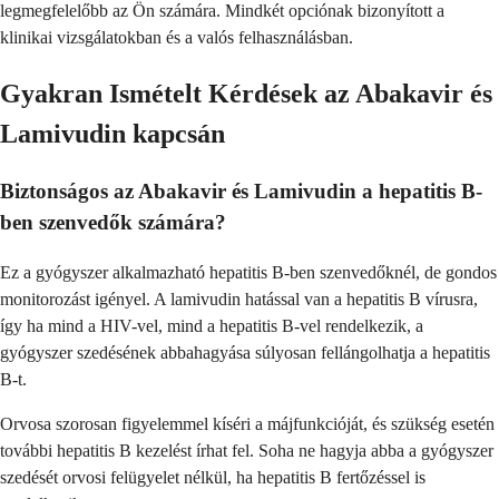
legmegfelelőbb az Ön számára. Mindkét opciónak bizonyított a
klinikai vizsgálatokban és a valós felhasználásban.
Gyakran Ismételt Kérdések az Abakavir és
Lamivudin kapcsán
Biztonságos az Abakavir és Lamivudin a hepatitis B-
ben szenvedők számára?
Ez a gyógyszer alkalmazható hepatitis B-ben szenvedőknél, de gondos
monitorozást igényel. A lamivudin hatással van a hepatitis B vírusra,
így ha mind a HIV-vel, mind a hepatitis B-vel rendelkezik, a
gyógyszer szedésének abbahagyása súlyosan fellángolhatja a hepatitis
B-t.
Orvosa szorosan figyelemmel kíséri a májfunkcióját, és szükség esetén
további hepatitis B kezelést írhat fel. Soha ne hagyja abba a gyógyszer
szedését orvosi felügyelet nélkül, ha hepatitis B fertőzéssel is