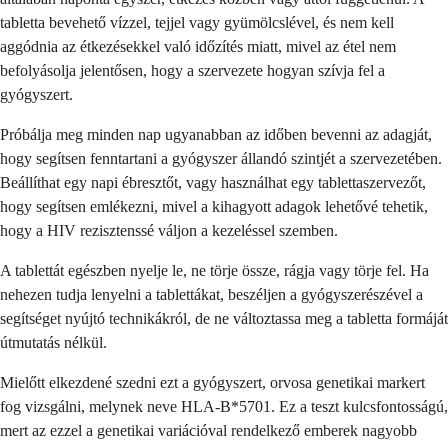
tabletta bevehető vízzel, tejjel vagy gyümölcslével, és nem kell
aggódnia az étkezésekkel való időzítés miatt, mivel az étel nem
befolyásolja jelentősen, hogy a szervezete hogyan szívja fel a
gyógyszert.
Próbálja meg minden nap ugyanabban az időben bevenni az adagját,
hogy segítsen fenntartani a gyógyszer állandó szintjét a szervezetében.
Beállíthat egy napi ébresztőt, vagy használhat egy tablettaszervezőt,
hogy segítsen emlékezni, mivel a kihagyott adagok lehetővé tehetik,
hogy a HIV rezisztenssé váljon a kezeléssel szemben.
A tablettát egészben nyelje le, ne törje össze, rágja vagy törje fel. Ha
nehezen tudja lenyelni a tablettákat, beszéljen a gyógyszerészével a
segítséget nyújtó technikákról, de ne változtassa meg a tabletta formáját
útmutatás nélkül.
Mielőtt elkezdené szedni ezt a gyógyszert, orvosa genetikai markert
fog vizsgálni, melynek neve HLA-B*5701. Ez a teszt kulcsfontosságú,
mert az ezzel a genetikai variációval rendelkező emberek nagyobb