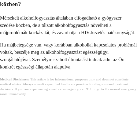
közben?
Mérsékelt alkoholfogyasztás általában elfogadható a gyógyszer
szedése közben, de a túlzott alkoholfogyasztás növelheti a
májproblémák kockázatát, és zavarhatja a HIV-kezelés hatékonyságát.
Ha májbetegsége van, vagy korábban alkohollal kapcsolatos problémái
voltak, beszélje meg az alkoholfogyasztást egészségügyi
szolgáltatójával. Személyre szabott útmutatást tudnak adni az Ön
konkrét egészségi állapotán alapulva.
Medical Disclaimer:
This article is for informational purposes only and does not constitute
medical advice. Always consult a qualified healthcare provider for diagnosis and treatment
decisions. If you are experiencing a medical emergency, call 911 or go to the nearest emergency
room immediately.