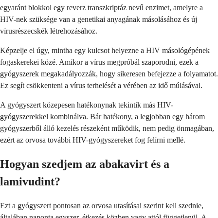
egyaránt blokkol egy reverz transzkriptáz nevű enzimet, amelyre a
HIV-nek szüksége van a genetikai anyagának másolásához és új
vírusrészecskék létrehozásához.
Képzelje el úgy, mintha egy kulcsot helyezne a HIV másológépének
fogaskerekei közé. Amikor a vírus megpróbál szaporodni, ezek a
gyógyszerek megakadályozzák, hogy sikeresen befejezze a folyamatot.
Ez segít csökkenteni a vírus terhelését a vérében az idő múlásával.
A gyógyszert közepesen hatékonynak tekintik más HIV-
gyógyszerekkel kombinálva. Bár hatékony, a legjobban egy három
gyógyszerből álló kezelés részeként működik, nem pedig önmagában,
ezért az orvosa további HIV-gyógyszereket fog felírni mellé.
Hogyan szedjem az abakavirt és a
lamivudint?
Ezt a gyógyszert pontosan az orvosa utasításai szerint kell szednie,
általában naponta egyszer, étkezés közben vagy attól függetlenül. A