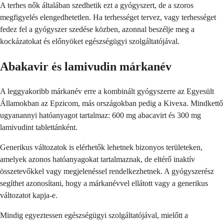
A terhes nők általában szedhetik ezt a gyógyszert, de a szoros
megfigyelés elengedhetetlen. Ha terhességet tervez, vagy terhességet
fedez fel a gyógyszer szedése közben, azonnal beszélje meg a
kockázatokat és előnyöket egészségügyi szolgáltatójával.
Abakavir és lamivudin márkanév
A leggyakoribb márkanév erre a kombinált gyógyszerre az Egyesült
Államokban az Epzicom, más országokban pedig a Kivexa. Mindkettő
ugyanannyi hatóanyagot tartalmaz: 600 mg abacavirt és 300 mg
lamivudint tablettánként.
Generikus változatok is elérhetők lehetnek bizonyos területeken,
amelyek azonos hatóanyagokat tartalmaznak, de eltérő inaktív
összetevőkkel vagy megjelenéssel rendelkezhetnek. A gyógyszerész
segíthet azonosítani, hogy a márkanévvel ellátott vagy a generikus
változatot kapja-e.
Mindig egyeztessen egészségügyi szolgáltatójával, mielőtt a