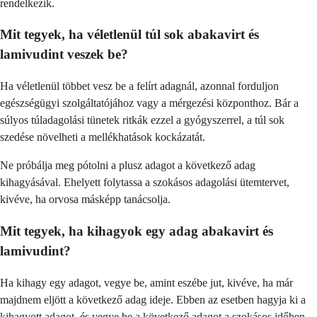
rendelkezik.
Mit tegyek, ha véletlenül túl sok abakavirt és
lamivudint veszek be?
Ha véletlenül többet vesz be a felírt adagnál, azonnal forduljon
egészségügyi szolgáltatójához vagy a mérgezési központhoz. Bár a
súlyos túladagolási tünetek ritkák ezzel a gyógyszerrel, a túl sok
szedése növelheti a mellékhatások kockázatát.
Ne próbálja meg pótolni a plusz adagot a következő adag
kihagyásával. Ehelyett folytassa a szokásos adagolási ütemtervet,
kivéve, ha orvosa másképp tanácsolja.
Mit tegyek, ha kihagyok egy adag abakavirt és
lamivudint?
Ha kihagy egy adagot, vegye be, amint eszébe jut, kivéve, ha már
majdnem eljött a következő adag ideje. Ebben az esetben hagyja ki a
kihagyott adagot, és vegye be a következő adagot a szokásos időben.