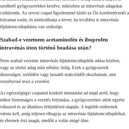
szedhető gyógyszerekkel kezdve, miközben az intravénás adagokat
csökkentik. Az orvosi csapat figyelemmel kíséri az Ön komfortérzetét a
folyamat során, és módosíthatja a tervet, ha továbbra is intravénás
fájdalomcsillapításra van szüksége.
Szabad-e vezetnem acetaminofén és ibuprofen
intravénás úton történő beadása után?
Nem szabad vezetnie intravénás fájdalomcsillapítók adása közben,
vagy az utolsó adag után néhány óráig. Ezek a gyógyszerek
álmosságot, szédülést vagy lassabb reakcióidőt okozhatnak, ami
veszélyessé teszi a vezetést.
Az egészségügyi csapatod konkrét útmutatást ad majd arról, hogy
mikor biztonságos a vezetés folytatása, a gyógyszerekre adott egyéni
válaszod és az általános felépülésed alapján. A legtöbb embernek
várnia kell, amíg teljesen elhagyja az intravénás fájdalomcsillapítókat,
és ébernek érzi magát, mielőtt a volán mögé ülne.