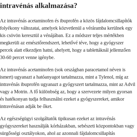
intravénás alkalmazása?
Az intravénás acetaminofen és ibuprofén a közös fájdalomcsillapítók
folyékony változatai, amelyek közvetlenül a véráramba kerülnek egy
kis csövön keresztül a vénájában. Ez a módszer teljes mértékben
megkerüli az emésztőrendszert, lehetővé téve, hogy a gyógyszer
percek alatt elkezdjen hatni, ahelyett, hogy a tablettáknál jellemzően
30-60 percet venne igénybe.
Az intravénás acetaminofen (sok országban paracetamol néven is
ismert) ugyanazt a hatóanyagot tartalmazza, mint a Tylenol, míg az
intravénás ibuprofén ugyanazt a gyógyszert tartalmazza, mint az Advil
vagy a Motrin. A fő különbség az, hogy a szervezete milyen gyorsan
és hatékonyan tudja felhasználni ezeket a gyógyszereket, amikor
intravénásan adják be őket.
Az egészségügyi szolgáltatók tipikusan ezeket az intravénás
gyógyszereket használják kórházakban, sebészeti központokban vagy
sürgősségi osztályokon, ahol az azonnali fájdalomcsillapítás