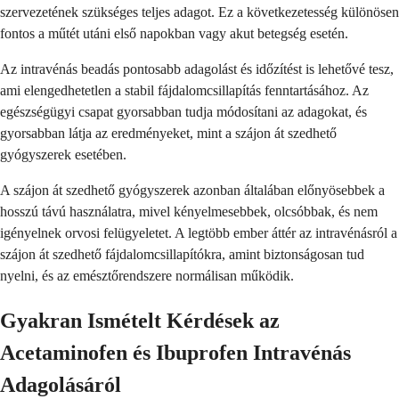
szervezetének szükséges teljes adagot. Ez a következetesség különösen
fontos a műtét utáni első napokban vagy akut betegség esetén.
Az intravénás beadás pontosabb adagolást és időzítést is lehetővé tesz,
ami elengedhetetlen a stabil fájdalomcsillapítás fenntartásához. Az
egészségügyi csapat gyorsabban tudja módosítani az adagokat, és
gyorsabban látja az eredményeket, mint a szájon át szedhető
gyógyszerek esetében.
A szájon át szedhető gyógyszerek azonban általában előnyösebbek a
hosszú távú használatra, mivel kényelmesebbek, olcsóbbak, és nem
igényelnek orvosi felügyeletet. A legtöbb ember áttér az intravénásról a
szájon át szedhető fájdalomcsillapítókra, amint biztonságosan tud
nyelni, és az emésztőrendszere normálisan működik.
Gyakran Ismételt Kérdések az
Acetaminofen és Ibuprofen Intravénás
Adagolásáról