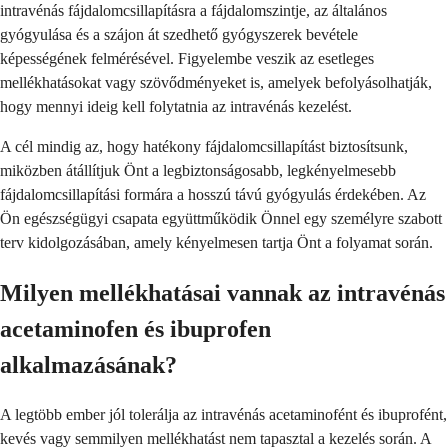
intravénás fájdalomcsillapításra a fájdalomszintje, az általános
gyógyulása és a szájon át szedhető gyógyszerek bevétele
képességének felmérésével. Figyelembe veszik az esetleges
mellékhatásokat vagy szövődményeket is, amelyek befolyásolhatják,
hogy mennyi ideig kell folytatnia az intravénás kezelést.
A cél mindig az, hogy hatékony fájdalomcsillapítást biztosítsunk,
miközben átállítjuk Önt a legbiztonságosabb, legkényelmesebb
fájdalomcsillapítási formára a hosszú távú gyógyulás érdekében. Az
Ön egészségügyi csapata együttműködik Önnel egy személyre szabott
terv kidolgozásában, amely kényelmesen tartja Önt a folyamat során.
Milyen mellékhatásai vannak az intravénás
acetaminofen és ibuprofen
alkalmazásának?
A legtöbb ember jól tolerálja az intravénás acetaminofént és ibuprofént,
kevés vagy semmilyen mellékhatást nem tapasztal a kezelés során. A