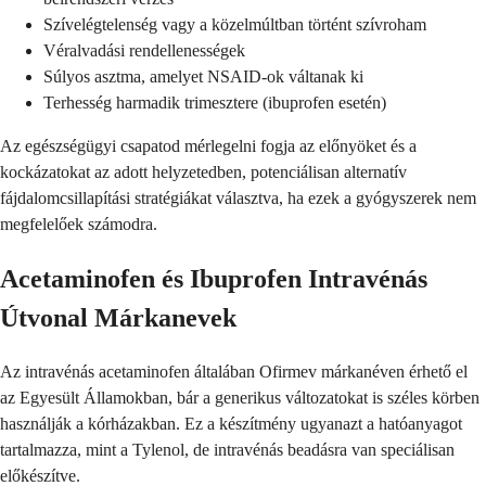
Szívelégtelenség vagy a közelmúltban történt szívroham
Véralvadási rendellenességek
Súlyos asztma, amelyet NSAID-ok váltanak ki
Terhesség harmadik trimesztere (ibuprofen esetén)
Az egészségügyi csapatod mérlegelni fogja az előnyöket és a
kockázatokat az adott helyzetedben, potenciálisan alternatív
fájdalomcsillapítási stratégiákat választva, ha ezek a gyógyszerek nem
megfelelőek számodra.
Acetaminofen és Ibuprofen Intravénás
Útvonal Márkanevek
Az intravénás acetaminofen általában Ofirmev márkanéven érhető el
az Egyesült Államokban, bár a generikus változatokat is széles körben
használják a kórházakban. Ez a készítmény ugyanazt a hatóanyagot
tartalmazza, mint a Tylenol, de intravénás beadásra van speciálisan
előkészítve.