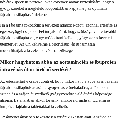
nővérek speciális protokollokat követnek annak biztosítására, hogy a
gyógyszereket a megfelelő időpontokban kapja meg az optimális
fájdalomcsillapítás érdekében.
Ha a fájdalma fokozódik a tervezett adagok között, azonnal értesítse az
egészségügyi csapatot. Fel tudják mérni, hogy szüksége van-e további
fájdalomcsillapításra, vagy módosítani kell-e a gyógyszeres kezelési
ütemtervét. Az Ön kényelme a prioritásuk, és rugalmasan
módosíthatják a kezelési tervét, ha szükséges.
Mikor hagyhatom abba az acetaminofén és ibuprofen
intravénás úton történő szedését?
Az egészségügyi csapat dönti el, hogy mikor hagyja abba az intravénás
fájdalomcsillapítók adását, a gyógyulás előrehaladása, a fájdalom
szintje és a szájon át szedhető gyógyszerekre való áttérés képessége
alapján. Ez általában akkor történik, amikor normálisan tud enni és
inni, és a fájdalma tablettákkal kezelhető.
Az átmenet általában fokozatosan történik 1-2 nap alatt, a szájon át