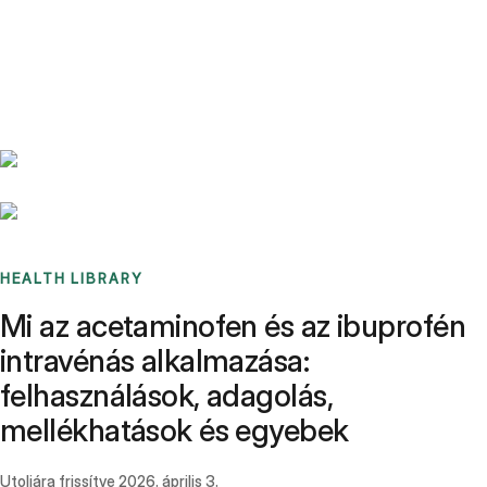
Benchmarks
Stories
FAQ
Sign up / Log in
HEALTH LIBRARY
Mi az acetaminofen és az ibuprofén
intravénás alkalmazása:
felhasználások, adagolás,
mellékhatások és egyebek
Utoljára frissítve
2026. április 3.