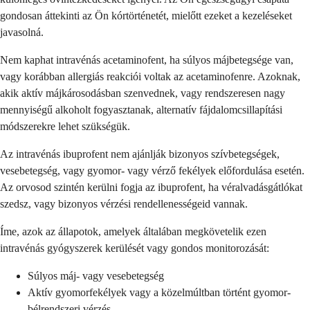
gondosan áttekinti az Ön kórtörténetét, mielőtt ezeket a kezeléseket
javasolná.
Nem kaphat intravénás acetaminofent, ha súlyos májbetegsége van,
vagy korábban allergiás reakciói voltak az acetaminofenre. Azoknak,
akik aktív májkárosodásban szenvednek, vagy rendszeresen nagy
mennyiségű alkoholt fogyasztanak, alternatív fájdalomcsillapítási
módszerekre lehet szükségük.
Az intravénás ibuprofent nem ajánlják bizonyos szívbetegségek,
vesebetegség, vagy gyomor- vagy vérző fekélyek előfordulása esetén.
Az orvosod szintén kerülni fogja az ibuprofent, ha véralvadásgátlókat
szedsz, vagy bizonyos vérzési rendellenességeid vannak.
Íme, azok az állapotok, amelyek általában megkövetelik ezen
intravénás gyógyszerek kerülését vagy gondos monitorozását:
Súlyos máj- vagy vesebetegség
Aktív gyomorfekélyek vagy a közelmúltban történt gyomor-
bélrendszeri vérzés