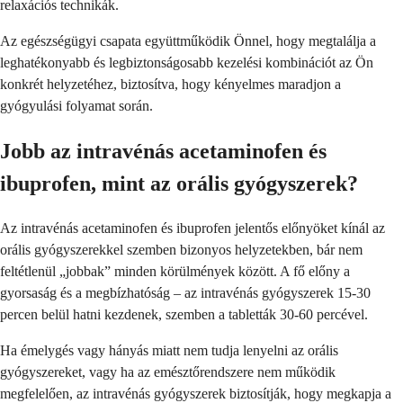
relaxációs technikák.
Az egészségügyi csapata együttműködik Önnel, hogy megtalálja a
leghatékonyabb és legbiztonságosabb kezelési kombinációt az Ön
konkrét helyzetéhez, biztosítva, hogy kényelmes maradjon a
gyógyulási folyamat során.
Jobb az intravénás acetaminofen és
ibuprofen, mint az orális gyógyszerek?
Az intravénás acetaminofen és ibuprofen jelentős előnyöket kínál az
orális gyógyszerekkel szemben bizonyos helyzetekben, bár nem
feltétlenül „jobbak” minden körülmények között. A fő előny a
gyorsaság és a megbízhatóság – az intravénás gyógyszerek 15-30
percen belül hatni kezdenek, szemben a tabletták 30-60 percével.
Ha émelygés vagy hányás miatt nem tudja lenyelni az orális
gyógyszereket, vagy ha az emésztőrendszere nem működik
megfelelően, az intravénás gyógyszerek biztosítják, hogy megkapja a