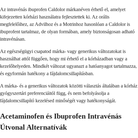
Az intravénás ibuprofen Caldolor márkanéven érhető el, amelyet
kifejezetten kórházi használatra fejlesztettek ki. Az orális
megfelelőihez, az Advilhoz és a Motrinhoz hasonlóan a Caldolor is
ibuprofent tartalmaz, de olyan formában, amely biztonságosan adható
intravénásan.
Az egészségügyi csapatod márka- vagy generikus változatokat is
használhat attól függően, hogy mi érhető el a kórházadban vagy a
kezelőhelyeden. Mindkét változat ugyanazt a hatóanyagot tartalmazza,
és egyformán hatékony a fájdalomcsillapításban.
A márka- és a generikus változatok közötti választás általában a kórház
gyógyszertári preferenciáitól függ, és nem befolyásolja a
fájdalomcsillapító kezelésed minőségét vagy hatékonyságát.
Acetaminofen és Ibuprofen Intravénás
Útvonal Alternatívák