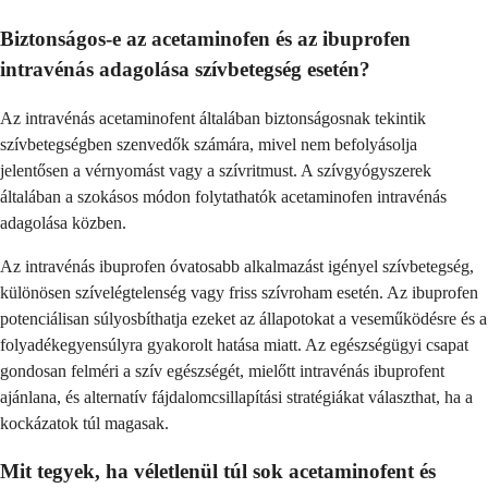
Biztonságos-e az acetaminofen és az ibuprofen
intravénás adagolása szívbetegség esetén?
Az intravénás acetaminofent általában biztonságosnak tekintik
szívbetegségben szenvedők számára, mivel nem befolyásolja
jelentősen a vérnyomást vagy a szívritmust. A szívgyógyszerek
általában a szokásos módon folytathatók acetaminofen intravénás
adagolása közben.
Az intravénás ibuprofen óvatosabb alkalmazást igényel szívbetegség,
különösen szívelégtelenség vagy friss szívroham esetén. Az ibuprofen
potenciálisan súlyosbíthatja ezeket az állapotokat a veseműködésre és a
folyadékegyensúlyra gyakorolt hatása miatt. Az egészségügyi csapat
gondosan felméri a szív egészségét, mielőtt intravénás ibuprofent
ajánlana, és alternatív fájdalomcsillapítási stratégiákat választhat, ha a
kockázatok túl magasak.
Mit tegyek, ha véletlenül túl sok acetaminofent és