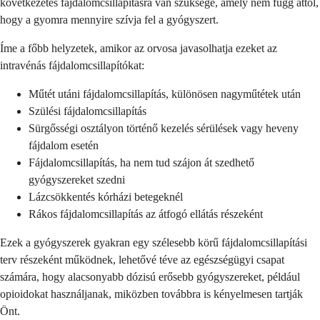
következetes fájdalomcsillapításra van szüksége, amely nem függ attól,
hogy a gyomra mennyire szívja fel a gyógyszert.
Íme a főbb helyzetek, amikor az orvosa javasolhatja ezeket az
intravénás fájdalomcsillapítókat:
Műtét utáni fájdalomcsillapítás, különösen nagyműtétek után
Szülési fájdalomcsillapítás
Sürgősségi osztályon történő kezelés sérülések vagy heveny
fájdalom esetén
Fájdalomcsillapítás, ha nem tud szájon át szedhető
gyógyszereket szedni
Lázcsökkentés kórházi betegeknél
Rákos fájdalomcsillapítás az átfogó ellátás részeként
Ezek a gyógyszerek gyakran egy szélesebb körű fájdalomcsillapítási
terv részeként működnek, lehetővé téve az egészségügyi csapat
számára, hogy alacsonyabb dózisú erősebb gyógyszereket, például
opioidokat használjanak, miközben továbbra is kényelmesen tartják
Önt.