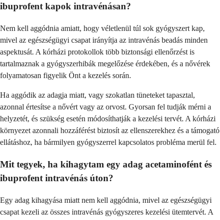
ibuprofent kapok intravénásan?
Nem kell aggódnia amiatt, hogy véletlenül túl sok gyógyszert kap,
mivel az egészségügyi csapat irányítja az intravénás beadás minden
aspektusát. A kórházi protokollok több biztonsági ellenőrzést is
tartalmaznak a gyógyszerhibák megelőzése érdekében, és a nővérek
folyamatosan figyelik Önt a kezelés során.
Ha aggódik az adagja miatt, vagy szokatlan tüneteket tapasztal,
azonnal értesítse a nővért vagy az orvost. Gyorsan fel tudják mérni a
helyzetét, és szükség esetén módosíthatják a kezelési tervét. A kórházi
környezet azonnali hozzáférést biztosít az ellenszerekhez és a támogató
ellátáshoz, ha bármilyen gyógyszerrel kapcsolatos probléma merül fel.
Mit tegyek, ha kihagytam egy adag acetaminofént és
ibuprofent intravénás úton?
Egy adag kihagyása miatt nem kell aggódnia, mivel az egészségügyi
csapat kezeli az összes intravénás gyógyszeres kezelési ütemtervét. A