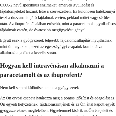
COX-2 nevű specifikus enzimeket, amelyek gyulladást és
fájdalomjeleket hoznak létre a szervezetben. Ez különösen hatékonnyá
teszi a duzzanattal járó fájdalmak esetén, például műtét vagy sérülés
után. Az ibuprofen általában erősebb, mint a paracetamol a gyulladásos
fájdalmak esetén, de óvatosabb megfigyelést igényel.
Együtt ezek a gyógyszerek teljesebb fájdalomcsillapítást nyújthatnak,
mint önmagukban, ezért az egészségügyi csapatuk kombinálva
alkalmazhatja őket a kezelés során.
Hogyan kell intravénásan alkalmazni a
paracetamolt és az ibuprofent?
Nem kell semmi különöset tennie a gyógyszerek
Az Ön orvosi csapata határozza meg a pontos időzítést és adagolást az
Ön egyedi helyzetének, fájdalomszintjének és az Ön által kapott egyéb
gyógyszereknek megfelelően. Figyelemmel kísérik az Ön életjeleit és