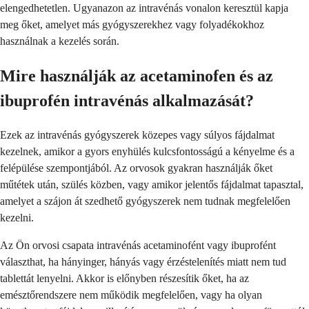
elengedhetetlen. Ugyanazon az intravénás vonalon keresztül kapja
meg őket, amelyet más gyógyszerekhez vagy folyadékokhoz
használnak a kezelés során.
Mire használják az acetaminofen és az
ibuprofén intravénás alkalmazását?
Ezek az intravénás gyógyszerek közepes vagy súlyos fájdalmat
kezelnek, amikor a gyors enyhülés kulcsfontosságú a kényelme és a
felépülése szempontjából. Az orvosok gyakran használják őket
műtétek után, szülés közben, vagy amikor jelentős fájdalmat tapasztal,
amelyet a szájon át szedhető gyógyszerek nem tudnak megfelelően
kezelni.
Az Ön orvosi csapata intravénás acetaminofént vagy ibuprofént
választhat, ha hányinger, hányás vagy érzéstelenítés miatt nem tud
tablettát lenyelni. Akkor is előnyben részesítik őket, ha az
emésztőrendszere nem működik megfelelően, vagy ha olyan