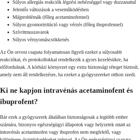
Súlyos allergiás reakciók légzési nehézséggel vagy duzzanattal
Jelentős változások a veseműködésben
Májproblémák (főleg acetaminofennel)
Súlyos gyomorirritáció vagy vérzés (főleg ibuprofennel)
Szívritmuszavarok
Súlyos vérnyomáscsökkenés
Az Ön orvosi csapata folyamatosan figyeli ezeket a súlyosabb
reakciókat, és protokollokkal rendelkezik a gyors kezelésükre, ha
előfordulnak. A kórházi környezet egy extra biztonsági réteget biztosít,
amely nem áll rendelkezésre, ha ezeket a gyógyszereket otthon szedi.
Ki ne kapjon intravénás acetaminofent és
ibuprofent?
Bár ezek a gyógyszerek általában biztonságosak a legtöbb ember
számára, bizonyos egészségügyi állapotok vagy helyzetek miatt az
intravénás acetaminofen vagy ibuprofen nem megfelelő, vagy
különleges óvintézkedéseket igényel. Az Ön egészségügyi csapata