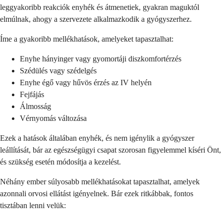
leggyakoribb reakciók enyhék és átmenetiek, gyakran maguktól
elmúlnak, ahogy a szervezete alkalmazkodik a gyógyszerhez.
Íme a gyakoribb mellékhatások, amelyeket tapasztalhat:
Enyhe hányinger vagy gyomortáji diszkomfortérzés
Szédülés vagy szédelgés
Enyhe égő vagy hűvös érzés az IV helyén
Fejfájás
Álmosság
Vérnyomás változása
Ezek a hatások általában enyhék, és nem igénylik a gyógyszer
leállítását, bár az egészségügyi csapat szorosan figyelemmel kíséri Önt,
és szükség esetén módosítja a kezelést.
Néhány ember súlyosabb mellékhatásokat tapasztalhat, amelyek
azonnali orvosi ellátást igényelnek. Bár ezek ritkábbak, fontos
tisztában lenni velük: