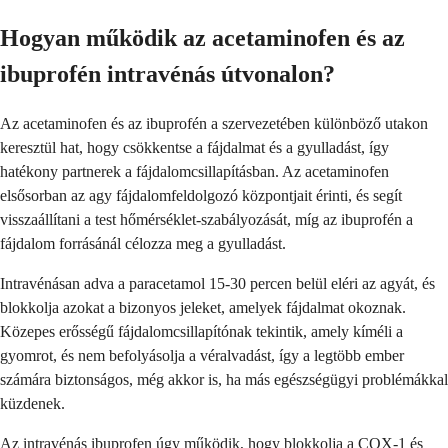
Hogyan működik az acetaminofen és az
ibuprofén intravénás útvonalon?
Az acetaminofen és az ibuprofén a szervezetében különböző utakon
keresztül hat, hogy csökkentse a fájdalmat és a gyulladást, így
hatékony partnerek a fájdalomcsillapításban. Az acetaminofen
elsősorban az agy fájdalomfeldolgozó központjait érinti, és segít
visszaállítani a test hőmérséklet-szabályozását, míg az ibuprofén a
fájdalom forrásánál célozza meg a gyulladást.
Intravénásan adva a paracetamol 15-30 percen belül eléri az agyát, és
blokkolja azokat a bizonyos jeleket, amelyek fájdalmat okoznak.
Közepes erősségű fájdalomcsillapítónak tekintik, amely kíméli a
gyomrot, és nem befolyásolja a véralvadást, így a legtöbb ember
számára biztonságos, még akkor is, ha más egészségügyi problémákkal
küzdenek.
Az intravénás ibuprofen úgy működik, hogy blokkolja a COX-1 és