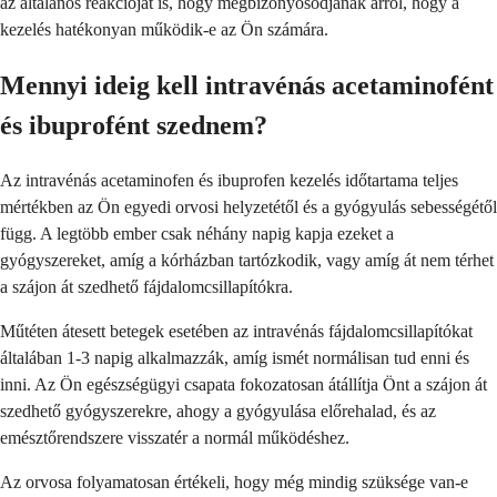
az általános reakcióját is, hogy megbizonyosodjanak arról, hogy a
kezelés hatékonyan működik-e az Ön számára.
Mennyi ideig kell intravénás acetaminofént
és ibuprofént szednem?
Az intravénás acetaminofen és ibuprofen kezelés időtartama teljes
mértékben az Ön egyedi orvosi helyzetétől és a gyógyulás sebességétől
függ. A legtöbb ember csak néhány napig kapja ezeket a
gyógyszereket, amíg a kórházban tartózkodik, vagy amíg át nem térhet
a szájon át szedhető fájdalomcsillapítókra.
Műtéten átesett betegek esetében az intravénás fájdalomcsillapítókat
általában 1-3 napig alkalmazzák, amíg ismét normálisan tud enni és
inni. Az Ön egészségügyi csapata fokozatosan átállítja Önt a szájon át
szedhető gyógyszerekre, ahogy a gyógyulása előrehalad, és az
emésztőrendszere visszatér a normál működéshez.
Az orvosa folyamatosan értékeli, hogy még mindig szüksége van-e