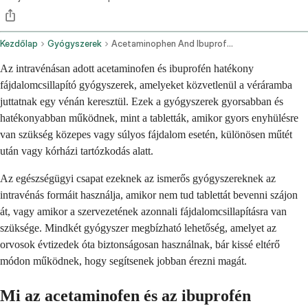
Kezdőlap
Gyógyszerek
Acetaminophen And Ibuprofen Intravenous Route
Az intravénásan adott acetaminofen és ibuprofén hatékony
fájdalomcsillapító gyógyszerek, amelyeket közvetlenül a véráramba
juttatnak egy vénán keresztül. Ezek a gyógyszerek gyorsabban és
hatékonyabban működnek, mint a tabletták, amikor gyors enyhülésre
van szükség közepes vagy súlyos fájdalom esetén, különösen műtét
után vagy kórházi tartózkodás alatt.
Az egészségügyi csapat ezeknek az ismerős gyógyszereknek az
intravénás formáit használja, amikor nem tud tablettát bevenni szájon
át, vagy amikor a szervezetének azonnali fájdalomcsillapításra van
szüksége. Mindkét gyógyszer megbízható lehetőség, amelyet az
orvosok évtizedek óta biztonságosan használnak, bár kissé eltérő
módon működnek, hogy segítsenek jobban érezni magát.
Mi az acetaminofen és az ibuprofén