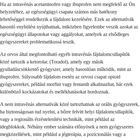
Ha az intravénás acetaminofen vagy ibuprofen nem megfelelő az Ön
helyzetéhez, az egészségügyi csapata számos más hatékony
lehetőséggel rendelkezik a fájdalom kezelésére. Ezek az alternatívák
hasonló enyhülést nyújthatnak, miközben figyelembe veszik azokat az
egészségügyi állapotokat vagy aggályokat, amelyek az elsődleges
gyógyszereket problematikussá teszik.
Az orvos által megfontolható egyéb intravénás fájdalomcsillapítók
közé tartozik a ketorolac (Toradol), amely egy másik
gyulladáscsökkentő gyógyszer, amely hasonlóan működik, mint az
ibuprofen. Súlyosabb fájdalom esetén az orvosi csapat opioid
gyógyszereket, például morfint vagy fentanilt alkalmazhat, bár ezek
különböző kockázatokat és mellékhatásokat hordoznak.
A nem intravénás alternatívák közé tartozhatnak az orális gyógyszerek,
ha biztonságosan tud nyelni, a bőrre felvitt helyi fájdalomcsillapítók,
vagy a regionális érzéstelenítési technikák, mint például az
idegblokkok. Néhány ember számára előnyösek a nem gyógyszeres
megközelítések, mint például a jégterápia, a pozicionálás vagy a