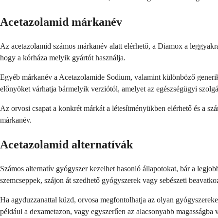
Acetazolamid márkanév
Az acetazolamid számos márkanév alatt elérhető, a Diamox a leggyakra
hogy a kórháza melyik gyártót használja.
Egyéb márkanév a Acetazolamide Sodium, valamint különböző generik
előnyöket várhatja bármelyik verziótól, amelyet az egészségügyi szolgál
Az orvosi csapat a konkrét márkát a létesítményükben elérhető és a szá
márkanév.
Acetazolamid alternatívák
Számos alternatív gyógyszer kezelhet hasonló állapotokat, bár a legjob
szemcseppek, szájon át szedhető gyógyszerek vagy sebészeti beavatko
Ha agyduzzanattal küzd, orvosa megfontolhatja az olyan gyógyszereket,
például a dexametazon, vagy egyszerűen az alacsonyabb magasságba v