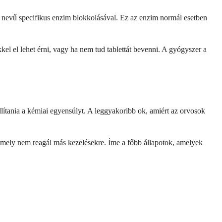
 nevű specifikus enzim blokkolásával. Ez az enzim normál esetben
el el lehet érni, vagy ha nem tud tablettát bevenni. A gyógyszer a
lítania a kémiai egyensúlyt. A leggyakoribb ok, amiért az orvosok
 amely nem reagál más kezelésekre. Íme a főbb állapotok, amelyek