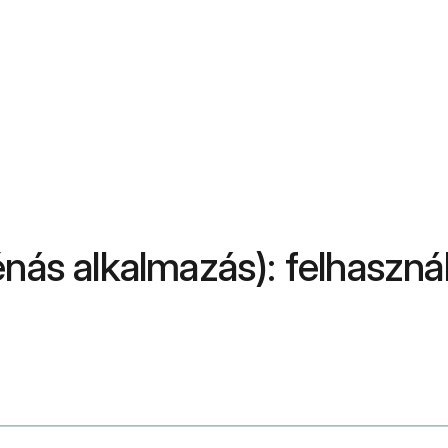
énás alkalmazás): felhaszná