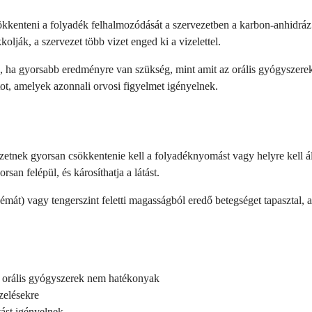
ökkenteni a folyadék felhalmozódását a szervezetben a karbon-anhidráz
olják, a szervezet több vizet enged ki a vizelettel.
, ha gyorsabb eredményre van szükség, mint amit az orális gyógyszerekk
tot, amelyek azonnali orvosi figyelmet igényelnek.
zetnek gyorsan csökkentenie kell a folyadéknyomást vagy helyre kell ál
an felépül, és károsíthatja a látást.
émát) vagy tengerszint feletti magasságból eredő betegséget tapasztal,
az orális gyógyszerek nem hatékonyak
zelésekre
ást igényelnek