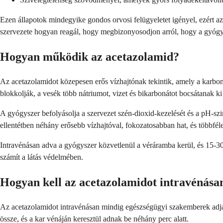
Ezen állapotok mindegyike gondos orvosi felügyeletet igényel, ezért a
szervezete hogyan reagál, hogy megbizonyosodjon arról, hogy a gyóg
Hogyan működik az acetazolamid?
Az acetazolamidot közepesen erős vízhajtónak tekintik, amely a karbo
blokkolják, a vesék több nátriumot, vizet és bikarbonátot bocsátanak ki
A gyógyszer befolyásolja a szervezet szén-dioxid-kezelését és a pH-szin
ellentétben néhány erősebb vízhajtóval, fokozatosabban hat, és többfél
Intravénásan adva a gyógyszer közvetlenül a véráramba kerül, és 15-30
számít a látás védelmében.
Hogyan kell az acetazolamidot intravénása
Az acetazolamidot intravénásan mindig egészségügyi szakemberek adják
össze, és a kar vénáján keresztül adnak be néhány perc alatt.