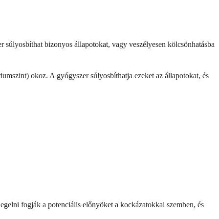
er súlyosbíthat bizonyos állapotokat, vagy veszélyesen kölcsönhatásba
umszint) okoz. A gyógyszer súlyosbíthatja ezeket az állapotokat, és
egelni fogják a potenciális előnyöket a kockázatokkal szemben, és