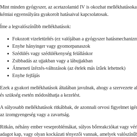
Mint minden gyógyszer, az acetazolamid IV is okozhat mellékhatásokat, 
kémiai egyensúlyára gyakorolt hatásaival kapcsolatosak.
Íme a legvalószínűbb mellékhatások:
Fokozott vizeletürítés (ez valójában a gyógyszer hatásmechaniz
Enyhe hányinger vagy gyomorpanaszok
Szédülés vagy szédülékenység felálláskor
Zsibbadás az ujjakban vagy a lábujjakban
Átmeneti ízérzés-változások (az ételek más ízűek lehetnek)
Enyhe fejfájás
Ezek a gyakori mellékhatások általában javulnak, ahogy a szervezete 
és szükség esetén módosíthatja a kezelést.
A súlyosabb mellékhatások ritkábbak, de azonnali orvosi figyelmet igénye
az izomgyengeség vagy a zavartság.
Ritkán, néhány ember veseproblémákat, súlyos bőrreakciókat vagy vérk
adagot kap, vagy olyan kockázati tényezői vannak, amelyek valószínűbb