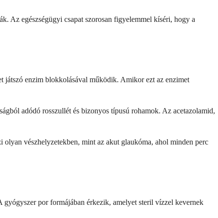
ják. Az egészségügyi csapat szorosan figyelemmel kíséri, hogy a
et játszó enzim blokkolásával működik. Amikor ezt az enzimet
gasságból adódó rosszullét és bizonyos típusú rohamok. Az acetazolamid,
zi olyan vészhelyzetekben, mint az akut glaukóma, ahol minden perc
 gyógyszer por formájában érkezik, amelyet steril vízzel kevernek