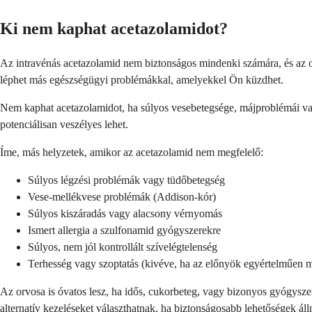
Ki nem kaphat acetazolamidot?
Az intravénás acetazolamid nem biztonságos mindenki számára, és az or
léphet más egészségügyi problémákkal, amelyekkel Ön küzdhet.
Nem kaphat acetazolamidot, ha súlyos vesebetegsége, májproblémái vagy
potenciálisan veszélyes lehet.
Íme, más helyzetek, amikor az acetazolamid nem megfelelő:
Súlyos légzési problémák vagy tüdőbetegség
Vese-mellékvese problémák (Addison-kór)
Súlyos kiszáradás vagy alacsony vérnyomás
Ismert allergia a szulfonamid gyógyszerekre
Súlyos, nem jól kontrollált szívelégtelenség
Terhesség vagy szoptatás (kivéve, ha az előnyök egyértelműen 
Az orvosa is óvatos lesz, ha idős, cukorbeteg, vagy bizonyos gyógysze
alternatív kezeléseket választhatnak, ha biztonságosabb lehetőségek áll