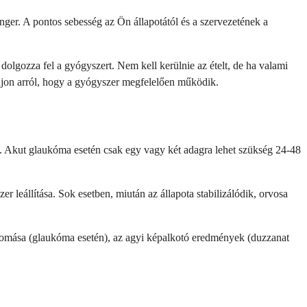
nger. A pontos sebesség az Ön állapotától és a szervezetének a
dolgozza fel a gyógyszert. Nem kell kerülnie az ételt, de ha valami
odjon arról, hogy a gyógyszer megfelelően működik.
ál. Akut glaukóma esetén csak egy vagy két adagra lehet szükség 24-48
r leállítása. Sok esetben, miután az állapota stabilizálódik, orvosa
nyomása (glaukóma esetén), az agyi képalkotó eredmények (duzzanat