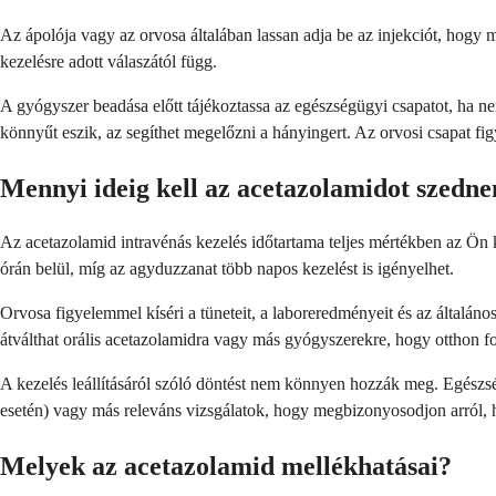
Az ápolója vagy az orvosa általában lassan adja be az injekciót, hogy
kezelésre adott válaszától függ.
A gyógyszer beadása előtt tájékoztassa az egészségügyi csapatot, ha ne
könnyűt eszik, az segíthet megelőzni a hányingert. Az orvosi csapat fi
Mennyi ideig kell az acetazolamidot szedn
Az acetazolamid intravénás kezelés időtartama teljes mértékben az Ön 
órán belül, míg az agyduzzanat több napos kezelést is igényelhet.
Orvosa figyelemmel kíséri a tüneteit, a laboreredményeit és az általáno
átválthat orális acetazolamidra vagy más gyógyszerekre, hogy otthon fol
A kezelés leállításáról szóló döntést nem könnyen hozzák meg. Egész
esetén) vagy más releváns vizsgálatok, hogy megbizonyosodjon arról, h
Melyek az acetazolamid mellékhatásai?