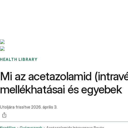
Benchmarks
Stories
FAQ
Sign up / Log in
HEALTH LIBRARY
Mi az acetazolamid (intrav
mellékhatásai és egyebek
Utoljára frissítve
2026. április 3.
Kezdőlap
Gyógyszerek
Acetazolamide Intravenous Route