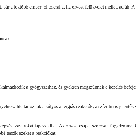
bár a legtöbb ember jól tolerálja, ha orvosi felügyelet mellett adják.
musa)
alkalmazkodik a gyógyszerhez, és gyakran megszűnnek a kezelés befejez
lnek. Ide tartoznak a súlyos allergiás reakciók, a szívritmus jelentős v
épzési zavarokat tapasztalhat. Az orvosi csapat szorosan figyelemmel
é teszik ezeket a reakciókat.