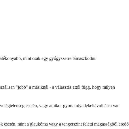
hatékonyabb, mint csak egy gyógyszerre támaszkodni.
álisan "jobb" a másiknál - a választás attól függ, hogy milyen
ívelégtelenség esetén, vagy amikor gyors folyadékeltávolításra van
 esetén, mint a glaukóma vagy a tengerszint feletti magasságból eredő