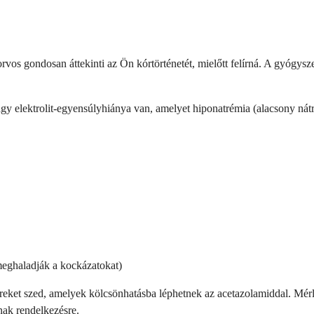
vos gondosan áttekinti az Ön kórtörténetét, mielőtt felírná. A gyógysz
 elektrolit-egyensúlyhiánya van, amelyet hiponatrémia (alacsony nátri
meghaladják a kockázatokat)
reket szed, amelyek kölcsönhatásba léphetnek az acetazolamiddal. Mérl
nak rendelkezésre.