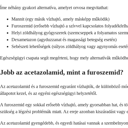
Íme néhány gyakori alternatíva, amelyet orvosa megvitathat:
Mannit (egy másik vízhajtó, amely másképp működik)
Furoszemid (erősebb vízhajtó a szívvel kapcsolatos folyadékfel
Helyi zöldhályog gyógyszerek (szemcseppek a folyamatos sze
Dexametazon (agyduzzanat és magassági betegség esetén)
Sebészeti lehetőségek (súlyos zöldhályog vagy agynyomás eseté
Egészségügyi csapata segít megérteni, hogy mely alternatívák működh
Jobb az acetazolamid, mint a furoszemid?
Az acetazolamid és a furoszemid egyaránt vízhajtók, de különböző módo
állapotot kezel, és az egyéni egészségügyi helyzetétől.
A furoszemid egy sokkal erősebb vízhajtó, amely gyorsabban hat, és több
szükség a légzési problémák miatt. Az ereje azonban kiszáradást vagy e
Az acetazolamid gyengédebb, és egyedi hatásai vannak a szembelnyomásr