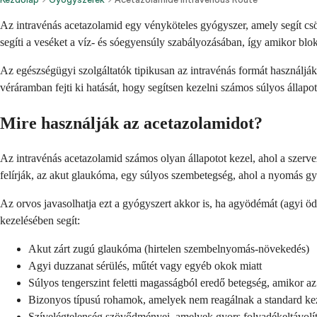
Az intravénás acetazolamid egy vényköteles gyógyszer, amely segít cs
segíti a veséket a víz- és sóegyensúly szabályozásában, így amikor blokk
Az egészségügyi szolgáltatók tipikusan az intravénás formát használják
véráramban fejti ki hatását, hogy segítsen kezelni számos súlyos állapo
Mire használják az acetazolamidot?
Az intravénás acetazolamid számos olyan állapotot kezel, ahol a szerve
felírják, az akut glaukóma, egy súlyos szembetegség, ahol a nyomás gyors
Az orvos javasolhatja ezt a gyógyszert akkor is, ha agyödémát (agyi öd
kezelésében segít:
Akut zárt zugú glaukóma (hirtelen szembelnyomás-növekedés)
Agyi duzzanat sérülés, műtét vagy egyéb okok miatt
Súlyos tengerszint feletti magasságból eredő betegség, amikor 
Bizonyos típusú rohamok, amelyek nem reagálnak a standard ke
Szívelégtelenség szövődményei, amelyek gyors folyadékeltávolít