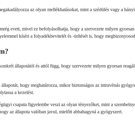
 megakadályozza az olyan mellékhatásokat, mint a szédülés vagy a hányi
mrég evett, mivel ez befolyásolhatja, hogy a szervezete milyen gyorsan 
gyelemmel kíséri a folyadékbevitelét és -ürítését is, hogy megbizonyos
em?
konkrét állapotától és attól függ, hogy szervezete milyen gyorsan reag
s állapotát, hogy meghatározza, mikor biztonságos az intravénás gyógysze
ytassa a kezelést.
ségügyi csapata figyelembe veszi az olyan tényezőket, mint a szembel
ogy az állapota valóban javul, mielőtt abbahagyná a gyógyszert.