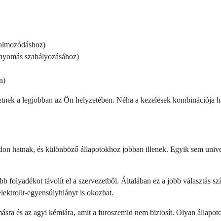
halmozódáshoz)
mnyomás szabályozásához)
n)
etnek a legjobban az Ön helyzetében. Néha a kezelések kombinációja 
n hatnak, és különböző állapotokhoz jobban illenek. Egyik sem univerz
 folyadékot távolít el a szervezetből. Általában ez a jobb választás sz
lektrolit-egyensúlyhiányt is okozhat.
a és az agyi kémiára, amit a furoszemid nem biztosít. Olyan állapotok