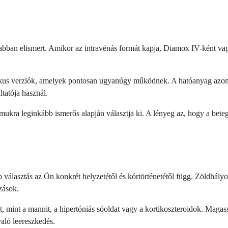
bban elismert. Amikor az intravénás formát kapja, Diamox IV-ként vag
us verziók, amelyek pontosan ugyanúgy működnek. A hatóanyag azonos
tatója használ.
mukra leginkább ismerős alapján választja ki. A lényeg az, hogy a bete
b választás az Ön konkrét helyzetétől és kórtörténetétől függ. Zöldhál
zások.
 mint a mannit, a hipertóniás sóoldat vagy a kortikoszteroidok. Magas
aló leereszkedés.