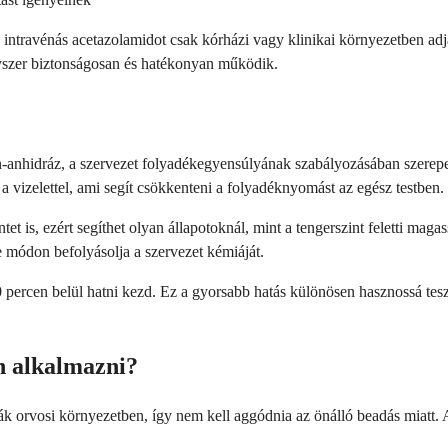
z intravénás acetazolamidot csak kórházi vagy klinikai környezetben ad
yszer biztonságosan és hatékonyan működik.
n-anhidráz, a szervezet folyadékegyensúlyának szabályozásában szerep
 a vizelettel, ami segít csökkenteni a folyadéknyomást az egész testben.
tet is, ezért segíthet olyan állapotoknál, mint a tengerszint feletti ma
e módon befolyásolja a szervezet kémiáját.
 percen belül hatni kezd. Ez a gyorsabb hatás különösen hasznossá tes
n alkalmazni?
 orvosi környezetben, így nem kell aggódnia az önálló beadás miatt. A