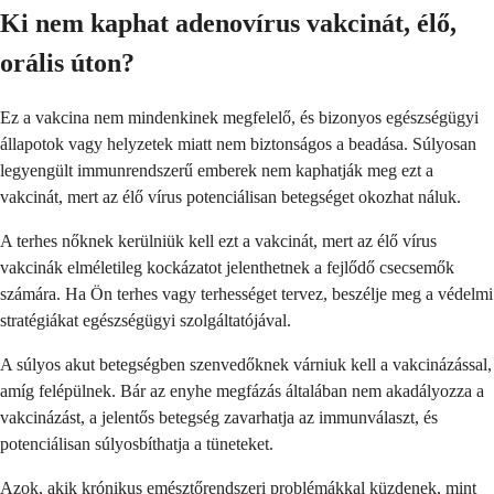
Ki nem kaphat adenovírus vakcinát, élő,
orális úton?
Ez a vakcina nem mindenkinek megfelelő, és bizonyos egészségügyi
állapotok vagy helyzetek miatt nem biztonságos a beadása. Súlyosan
legyengült immunrendszerű emberek nem kaphatják meg ezt a
vakcinát, mert az élő vírus potenciálisan betegséget okozhat náluk.
A terhes nőknek kerülniük kell ezt a vakcinát, mert az élő vírus
vakcinák elméletileg kockázatot jelenthetnek a fejlődő csecsemők
számára. Ha Ön terhes vagy terhességet tervez, beszélje meg a védelmi
stratégiákat egészségügyi szolgáltatójával.
A súlyos akut betegségben szenvedőknek várniuk kell a vakcinázással,
amíg felépülnek. Bár az enyhe megfázás általában nem akadályozza a
vakcinázást, a jelentős betegség zavarhatja az immunválaszt, és
potenciálisan súlyosbíthatja a tüneteket.
Azok, akik krónikus emésztőrendszeri problémákkal küzdenek, mint