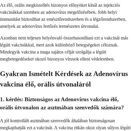
Az élő, orális megközelítés bizonyos előnyöket kínál az injekciós
vakcinákkal szemben az adenovírus megelőzésében. Jobb helyi
immunitást biztosíthat az emésztőrendszerben és a légzőrendszerben,
amelyek az adenovírus fertőzés természetes útvonalai.
Azonban nem teljesen helyénvaló összehasonlítani ezt a vakcinát más
légúti vakcinákkal, mert azok különböző betegségeket céloznak.
Mindegyik vakcina a maga sajátos célját szolgálja a légúti
megbetegedéseket okozó bizonyos vírusok elleni védelemben.
Gyakran Ismételt Kérdések az Adenovírus
vakcina élő, orális útvonaláról
1. kérdés: Biztonságos az Adenovírus vakcina élő,
orális útvonalon az asztmában szenvedők számára?
A jól kontrollált asztmában szenvedők általában biztonságosan
megkaphatják ezt a vakcinát. A vakcina ritkán okoz olyan súlyos légúti