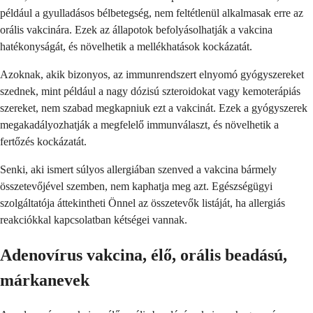
például a gyulladásos bélbetegség, nem feltétlenül alkalmasak erre az
orális vakcinára. Ezek az állapotok befolyásolhatják a vakcina
hatékonyságát, és növelhetik a mellékhatások kockázatát.
Azoknak, akik bizonyos, az immunrendszert elnyomó gyógyszereket
szednek, mint például a nagy dózisú szteroidokat vagy kemoterápiás
szereket, nem szabad megkapniuk ezt a vakcinát. Ezek a gyógyszerek
megakadályozhatják a megfelelő immunválaszt, és növelhetik a
fertőzés kockázatát.
Senki, aki ismert súlyos allergiában szenved a vakcina bármely
összetevőjével szemben, nem kaphatja meg azt. Egészségügyi
szolgáltatója áttekintheti Önnel az összetevők listáját, ha allergiás
reakciókkal kapcsolatban kétségei vannak.
Adenovírus vakcina, élő, orális beadású,
márkanevek