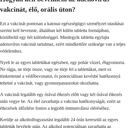
vakcinát, élő, orális úton?
Ezt a vakcinát pontosan a katonai egészségügyi személyzet utasításai
szerint kell bevennie, általában két külön tabletta formájában,
körülbelül egy hét különbséggel. Mindegyik tabletta egyfajta
adenovírus vakcinát tartalmaz, ezért mindkettőre szüksége van a teljes
védelemhez.
Nyeli le az egyes tablettákat egészben, egy pohár vízzel, éhgyomorra.
Ne rágja, ne törje össze, vagy ne törje fel a tablettákat, mert ez
tönkretenné a védőbevonatot, és potenciálisan kevésbé hatékonnyá
tehetné a vakcinát, vagy gyomorpanaszokat okozhatna.
A vakcinát legalább egy órával étkezés előtt vagy két órával étkezés
után vegye be. Az étel zavarhatja a vakcina hatékonyságát, ezért az
étkezések időzítése fontos a legjobb immunválasz eléréséhez.
Kerülje az alkoholfogyasztást legalább 24 órán keresztül az egyes
tabletták bevétele után. Az alkohol potenciálisan zavarhatja az