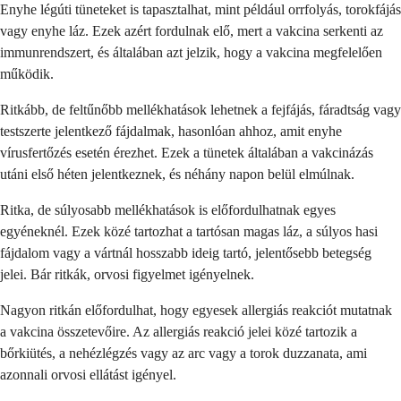
Enyhe légúti tüneteket is tapasztalhat, mint például orrfolyás, torokfájás
vagy enyhe láz. Ezek azért fordulnak elő, mert a vakcina serkenti az
immunrendszert, és általában azt jelzik, hogy a vakcina megfelelően
működik.
Ritkább, de feltűnőbb mellékhatások lehetnek a fejfájás, fáradtság vagy
testszerte jelentkező fájdalmak, hasonlóan ahhoz, amit enyhe
vírusfertőzés esetén érezhet. Ezek a tünetek általában a vakcinázás
utáni első héten jelentkeznek, és néhány napon belül elmúlnak.
Ritka, de súlyosabb mellékhatások is előfordulhatnak egyes
egyéneknél. Ezek közé tartozhat a tartósan magas láz, a súlyos hasi
fájdalom vagy a vártnál hosszabb ideig tartó, jelentősebb betegség
jelei. Bár ritkák, orvosi figyelmet igényelnek.
Nagyon ritkán előfordulhat, hogy egyesek allergiás reakciót mutatnak
a vakcina összetevőire. Az allergiás reakció jelei közé tartozik a
bőrkiütés, a nehézlégzés vagy az arc vagy a torok duzzanata, ami
azonnali orvosi ellátást igényel.