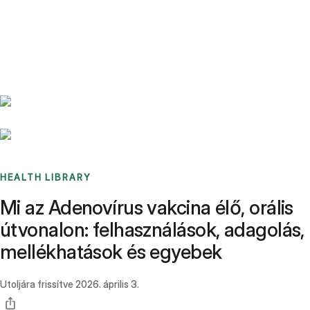
Benchmarks
Stories
FAQ
Sign up / Log in
HEALTH LIBRARY
Mi az Adenovírus vakcina élő, orális
útvonalon: felhasználások, adagolás,
mellékhatások és egyebek
Utoljára frissítve
2026. április 3.