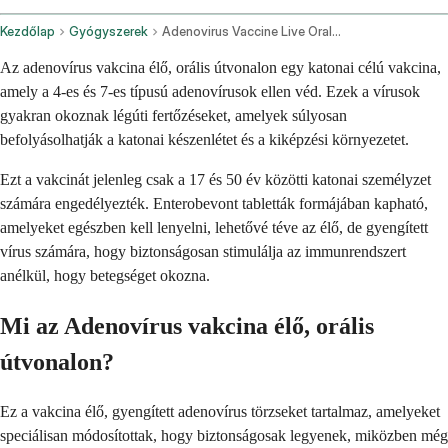
Kezdőlap
Gyógyszerek
Adenovirus Vaccine Live Oral Route
Az adenovírus vakcina élő, orális útvonalon egy katonai célú vakcina,
amely a 4-es és 7-es típusú adenovírusok ellen véd. Ezek a vírusok
gyakran okoznak légúti fertőzéseket, amelyek súlyosan
befolyásolhatják a katonai készenlétet és a kiképzési környezetet.
Ezt a vakcinát jelenleg csak a 17 és 50 év közötti katonai személyzet
számára engedélyezték. Enterobevont tabletták formájában kapható,
amelyeket egészben kell lenyelni, lehetővé téve az élő, de gyengített
vírus számára, hogy biztonságosan stimulálja az immunrendszert
anélkül, hogy betegséget okozna.
Mi az Adenovírus vakcina élő, orális
útvonalon?
Ez a vakcina élő, gyengített adenovírus törzseket tartalmaz, amelyeket
speciálisan módosítottak, hogy biztonságosak legyenek, miközben még