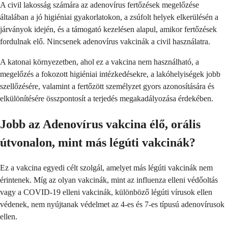
A civil lakosság számára az adenovírus fertőzések megelőzése
általában a jó higiéniai gyakorlatokon, a zsúfolt helyek elkerülésén a
járványok idején, és a támogató kezelésen alapul, amikor fertőzések
fordulnak elő. Nincsenek adenovírus vakcinák a civil használatra.
A katonai környezetben, ahol ez a vakcina nem használható, a
megelőzés a fokozott higiéniai intézkedésekre, a lakóhelyiségek jobb
szellőzésére, valamint a fertőzött személyzet gyors azonosítására és
elkülönítésére összpontosít a terjedés megakadályozása érdekében.
Jobb az Adenovírus vakcina élő, orális
útvonalon, mint más légúti vakcinák?
Ez a vakcina egyedi célt szolgál, amelyet más légúti vakcinák nem
érintenek. Míg az olyan vakcinák, mint az influenza elleni védőoltás
vagy a COVID-19 elleni vakcinák, különböző légúti vírusok ellen
védenek, nem nyújtanak védelmet az 4-es és 7-es típusú adenovírusok
ellen.