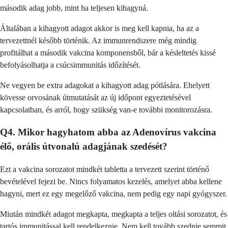
második adag jobb, mint ha teljesen kihagyná.
Általában a kihagyott adagot akkor is meg kell kapnia, ha az a
tervezettnél később történik. Az immunrendszere még mindig
profitálhat a második vakcina komponensből, bár a késleltetés kissé
befolyásolhatja a csúcsimmunitás időzítését.
Ne vegyen be extra adagokat a kihagyott adag pótlására. Ehelyett
kövesse orvosának útmutatását az új időpont egyeztetésével
kapcsolatban, és arról, hogy szükség van-e további monitorozásra.
Q4. Mikor hagyhatom abba az Adenovírus vakcina
élő, orális útvonalú adagjának szedését?
Ezt a vakcina sorozatot mindkét tabletta a tervezett szerint történő
bevételével fejezi be. Nincs folyamatos kezelés, amelyet abba kellene
hagyni, mert ez egy megelőző vakcina, nem pedig egy napi gyógyszer.
Miután mindkét adagot megkapta, megkapta a teljes oltási sorozatot, és
tartós immunitással kell rendelkeznie. Nem kell tovább szednie semmit,