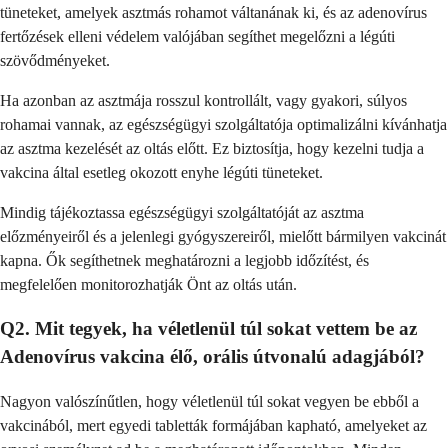
tüneteket, amelyek asztmás rohamot váltanának ki, és az adenovírus
fertőzések elleni védelem valójában segíthet megelőzni a légúti
szövődményeket.
Ha azonban az asztmája rosszul kontrollált, vagy gyakori, súlyos
rohamai vannak, az egészségügyi szolgáltatója optimalizálni kívánhatja
az asztma kezelését az oltás előtt. Ez biztosítja, hogy kezelni tudja a
vakcina által esetleg okozott enyhe légúti tüneteket.
Mindig tájékoztassa egészségügyi szolgáltatóját az asztma
előzményeiről és a jelenlegi gyógyszereiről, mielőtt bármilyen vakcinát
kapna. Ők segíthetnek meghatározni a legjobb időzítést, és
megfelelően monitorozhatják Önt az oltás után.
Q2. Mit tegyek, ha véletlenül túl sokat vettem be az
Adenovírus vakcina élő, orális útvonalú adagjából?
Nagyon valószínűtlen, hogy véletlenül túl sokat vegyen be ebből a
vakcinából, mert egyedi tabletták formájában kapható, amelyeket az