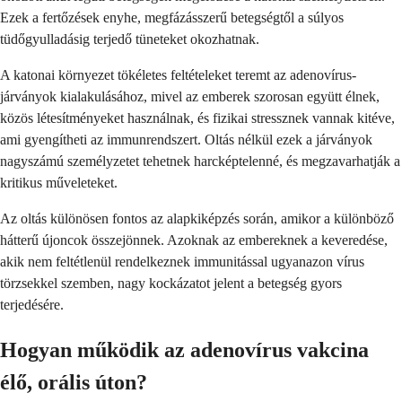
Ezek a fertőzések enyhe, megfázásszerű betegségtől a súlyos
tüdőgyulladásig terjedő tüneteket okozhatnak.
A katonai környezet tökéletes feltételeket teremt az adenovírus-
járványok kialakulásához, mivel az emberek szorosan együtt élnek,
közös létesítményeket használnak, és fizikai stressznek vannak kitéve,
ami gyengítheti az immunrendszert. Oltás nélkül ezek a járványok
nagyszámú személyzetet tehetnek harcképtelenné, és megzavarhatják a
kritikus műveleteket.
Az oltás különösen fontos az alapkiképzés során, amikor a különböző
hátterű újoncok összejönnek. Azoknak az embereknek a keveredése,
akik nem feltétlenül rendelkeznek immunitással ugyanazon vírus
törzsekkel szemben, nagy kockázatot jelent a betegség gyors
terjedésére.
Hogyan működik az adenovírus vakcina
élő, orális úton?