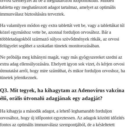
orvosi személyzet ad be a meghatározott időpontokban. Minden
tabletta egy meghatározott adagot tartalmaz, amelyet az optimális
immunválasz biztosítására terveztek.
Ha valamilyen módon egy extra tablettát vett be, vagy a tablettákat túl
közel egymáshoz vette be, azonnal forduljon orvosához. Bár a
többletadagokból származó súlyos szövődmények ritkák, az orvosi
felügyelet segíthet a szokatlan tünetek monitorozásában.
Ne próbálja meg kihányni magát, vagy más gyógyszereket szedni az
extra adag ellensúlyozására. Ehelyett igyon sok vizet, és kérjen orvosi
útmutatást arról, hogy mire számíthat, és mikor forduljon orvoshoz, ha
tünetek jelentkeznek.
Q3. Mit tegyek, ha kihagytam az Adenovírus vakcina
élő, orális útvonalú adagjának egy adagját?
Ha kihagyja a második adagot, a lehető leghamarabb forduljon
orvosához, hogy új időpontot egyeztessen. Az adagok közötti időzítés
fontos az optimális immunválasz szempontjából, de a késleltetett