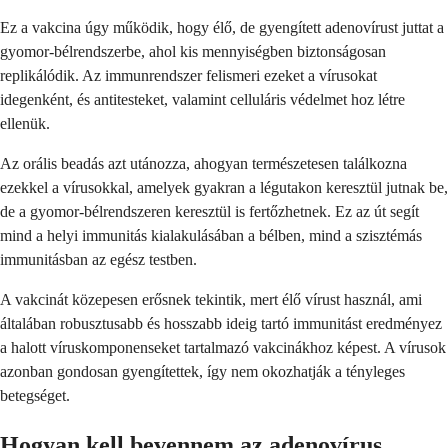
Ez a vakcina úgy működik, hogy élő, de gyengített adenovírust juttat a
gyomor-bélrendszerbe, ahol kis mennyiségben biztonságosan
replikálódik. Az immunrendszer felismeri ezeket a vírusokat
idegenként, és antitesteket, valamint celluláris védelmet hoz létre
ellenük.
Az orális beadás azt utánozza, ahogyan természetesen találkozna
ezekkel a vírusokkal, amelyek gyakran a légutakon keresztül jutnak be,
de a gyomor-bélrendszeren keresztül is fertőzhetnek. Ez az út segít
mind a helyi immunitás kialakulásában a bélben, mind a szisztémás
immunitásban az egész testben.
A vakcinát közepesen erősnek tekintik, mert élő vírust használ, ami
általában robusztusabb és hosszabb ideig tartó immunitást eredményez
a halott víruskomponenseket tartalmazó vakcinákhoz képest. A vírusok
azonban gondosan gyengítettek, így nem okozhatják a tényleges
betegséget.
Hogyan kell bevennem az adenovírus