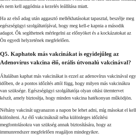
és nem kell aggódnia a kezelés leállítása miatt.
Ha az első adag után aggasztó mellékhatásokat tapasztal, beszélje meg
egészségügyi szolgáltatójával, hogy meg kell-e kapnia a második
adagot. Ők segíthetnek mérlegelni az előnyöket és a kockázatokat az
Ön egyedi helyzetének megfelelően.
Q5. Kaphatok más vakcinákat is egyidejűleg az
Adenovírus vakcina élő, orális útvonalú vakcinával?
Általában kaphat más vakcinákat is ezzel az adenovírus vakcinával egy
időben, de a pontos időzítés attól függ, hogy milyen más vakcinákra
van szüksége. Egészségügyi szolgáltatója olyan oltási ütemtervet
készít, amely biztosítja, hogy minden vakcina hatékonyan működjön.
Néhány vakcinát ugyanazon a napon be lehet adni, míg másokat el kell
különíteni. Az élő vakcináknál néha különleges időzítési
megfontolásokra van szükség annak biztosítására, hogy az
immunrendszer megfelelően reagáljon mindegyikre.