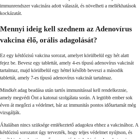
immunrendszer vakcinára adott válaszát, és növelheti a mellékhatások
kockázatát.
Mennyi ideig kell szednem az Adenovírus
vakcina élő, orális adagolását?
Ez egy kétdózisú vakcina sorozat, amelyet körülbelül egy hét alatt
fejez be. Bevesz egy tablettát, amely 4-es típusú adenovírus vakcinát
tartalmaz, majd körülbelül egy héttel később beveszi a második
tablettát, amely 7-es típusú adenovírus vakcinát tartalmaz.
Mindkét adag beadása után tartós immunitással kell rendelkeznie,
amely megvédi Önt a katonai szolgálata során. A legtöbb ember sok
éven át megőrzi a védelmet, bár az immunitás pontos időtartamát még
vizsgálják.
Általában nincs szüksége emlékeztető adagokra ehhez a vakcinához. A
kétdózisú sorozatot úgy tervezték, hogy teljes védelmet nyújtson, és