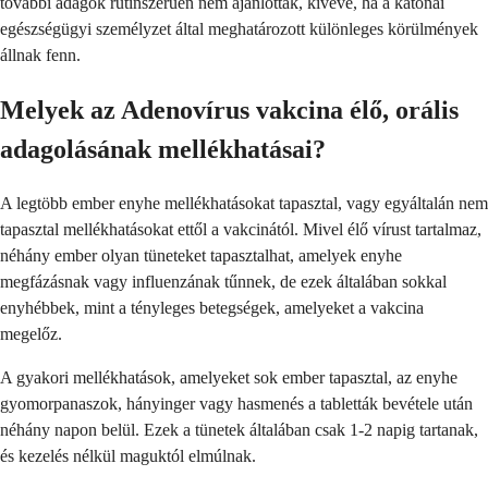
további adagok rutinszerűen nem ajánlottak, kivéve, ha a katonai
egészségügyi személyzet által meghatározott különleges körülmények
állnak fenn.
Melyek az Adenovírus vakcina élő, orális
adagolásának mellékhatásai?
A legtöbb ember enyhe mellékhatásokat tapasztal, vagy egyáltalán nem
tapasztal mellékhatásokat ettől a vakcinától. Mivel élő vírust tartalmaz,
néhány ember olyan tüneteket tapasztalhat, amelyek enyhe
megfázásnak vagy influenzának tűnnek, de ezek általában sokkal
enyhébbek, mint a tényleges betegségek, amelyeket a vakcina
megelőz.
A gyakori mellékhatások, amelyeket sok ember tapasztal, az enyhe
gyomorpanaszok, hányinger vagy hasmenés a tabletták bevétele után
néhány napon belül. Ezek a tünetek általában csak 1-2 napig tartanak,
és kezelés nélkül maguktól elmúlnak.