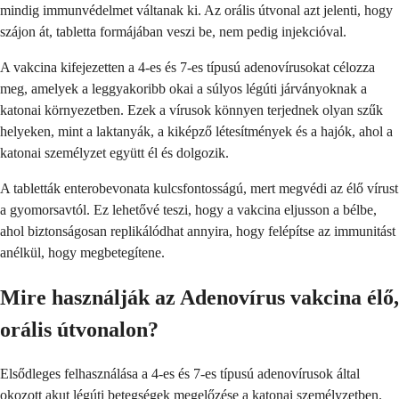
mindig immunvédelmet váltanak ki. Az orális útvonal azt jelenti, hogy
szájon át, tabletta formájában veszi be, nem pedig injekcióval.
A vakcina kifejezetten a 4-es és 7-es típusú adenovírusokat célozza
meg, amelyek a leggyakoribb okai a súlyos légúti járványoknak a
katonai környezetben. Ezek a vírusok könnyen terjednek olyan szűk
helyeken, mint a laktanyák, a kiképző létesítmények és a hajók, ahol a
katonai személyzet együtt él és dolgozik.
A tabletták enterobevonata kulcsfontosságú, mert megvédi az élő vírust
a gyomorsavtól. Ez lehetővé teszi, hogy a vakcina eljusson a bélbe,
ahol biztonságosan replikálódhat annyira, hogy felépítse az immunitást
anélkül, hogy megbetegítene.
Mire használják az Adenovírus vakcina élő,
orális útvonalon?
Elsődleges felhasználása a 4-es és 7-es típusú adenovírusok által
okozott akut légúti betegségek megelőzése a katonai személyzetben.