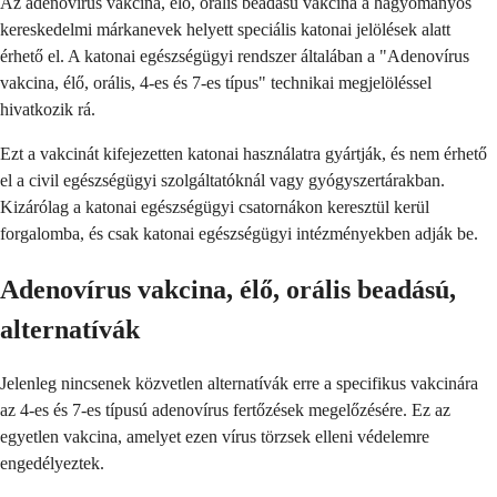
Az adenovírus vakcina, élő, orális beadású vakcina a hagyományos
kereskedelmi márkanevek helyett speciális katonai jelölések alatt
érhető el. A katonai egészségügyi rendszer általában a "Adenovírus
vakcina, élő, orális, 4-es és 7-es típus" technikai megjelöléssel
hivatkozik rá.
Ezt a vakcinát kifejezetten katonai használatra gyártják, és nem érhető
el a civil egészségügyi szolgáltatóknál vagy gyógyszertárakban.
Kizárólag a katonai egészségügyi csatornákon keresztül kerül
forgalomba, és csak katonai egészségügyi intézményekben adják be.
Adenovírus vakcina, élő, orális beadású,
alternatívák
Jelenleg nincsenek közvetlen alternatívák erre a specifikus vakcinára
az 4-es és 7-es típusú adenovírus fertőzések megelőzésére. Ez az
egyetlen vakcina, amelyet ezen vírus törzsek elleni védelemre
engedélyeztek.